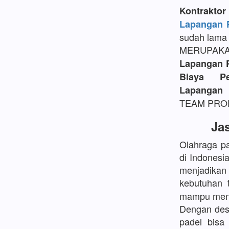
Kontrakt
Lapangan P
sudah lama 
MERUPAK
Lapangan 
Biaya P
Lapangan 
TEAM PROFE
Ja
Olahraga pa
di Indonesi
menjadikan
kebutuhan 
mampu mengh
Dengan desa
padel bisa 