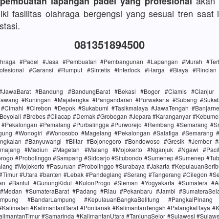
akan 
 pembuatan lapangan padel yang profesional
ki fasilitas olahraga bergengsi yang sesuai tren saat i
stasi.
081351894500
lahraga #Padel #Jasa #Pembuatan #Pembangunan #Lapangan #Murah #Terba
ofesional #Garansi #Rumput #Sintetis #Interlock #Harga #Biaya #Rincia
#JawaBarat #Bandung #BandungBarat #Bekasi #Bogor #Ciamis #Cianjur 
rawang #Kuningan #Majalengka #Pangandaran #Purwakarta #Subang #Suk
i #Cimahi #Cirebon #Depok #Sukabumi #Tasikmalaya #JawaTengah #Banjarn
#Boyolali #Brebes #Cilacap #Demak #Grobogan #Jepara #Karanganyar #Kebume
i #Pekalongan #Pemalang #Purbalingga #Purworejo #Rembang #Semarang #Sr
gung #Wonogiri #Wonosobo #Magelang #Pekalongan #Salatiga #Semarang #S
ngkalan #Banyuwangi #Blitar #Bojonegoro #Bondowoso #Gresik #Jember #
majang #Madiun #Magetan #Malang #Mojokerto #Nganjuk #Ngawi #Paci
rogo #Probolinggo #Sampang #Sidoarjo #Situbondo #Sumenep #Sumenep #Tu
alang #Mojokerto #Pasuruan #Probolinggo #Surabaya #Jakarta #KepulauanSerib
 #Timur #Utara #banten #Lebak #Pandeglang #Serang #Tangerang #Cilegon #S
tan #Bantul #GunungKidul #KulonProgo #Sleman #Yogyakarta #Sumatera #
 #Medan #SumateraBarat #Padang #Riau #Pekanbaru #Jambi #SumateraSel
mpung #BandarLampung #KepulauanBangkaBelitung #PangkalPinang 
#Kalimatan #KalimantanBarat #Pontianak #KalimantanTengah #PalangkaRaya #K
alimantanTimur #Samarinda #KalimantanUtara #TanjungSelor #Sulawesi #Sulaw