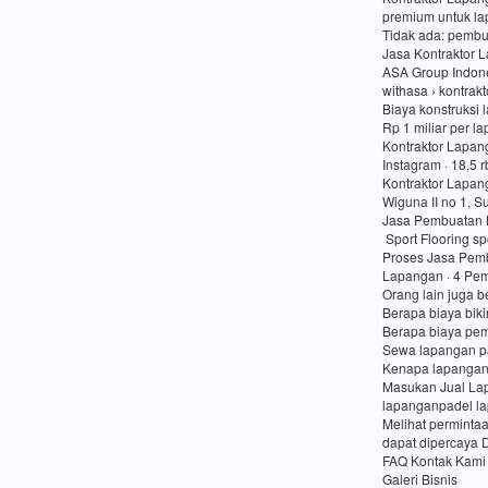
premium untuk lap
Tidak ada: pembu
Jasa Kontraktor 
ASA Group Indon
withasa › kontrak
Biaya konstruksi 
Rp 1 miliar per l
Kontraktor Lapan
Instagram · 18,5 
Kontraktor Lapan
Wiguna II no 1, 
Jasa Pembuatan 
Sport Flooring sp
Proses Jasa Pemb
Lapangan · 4 Pem
Orang lain juga b
Berapa biaya bik
Berapa biaya pe
Sewa lapangan p
Kenapa lapangan
Masukan Jual Lap
lapanganpadel l
Melihat perminta
dapat dipercaya 
FAQ Kontak Kami
Galeri Bisnis