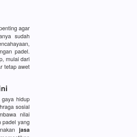
enting agar
sanya sudah
encahayaan,
ngan padel.
p, mulai dari
r tetap awet
ini
l gaya hidup
hraga sosial
bawa nilai
n padel yang
gunakan
jasa