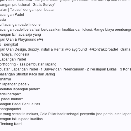
angan profesional · Gratis Survey*
atan ‎| Telusuri dengan: pembuatan
Lapangan Padel
esia
tor lapangan padel indone
lapangan padel bervariasi berdasarkan kualitas dan lokasi: Range biaya pembang
apangan Izin apa saja yang
gan Olah & Playground (@)
rb+ pengikut
gan Olah Design, Supply, Install & Rental @playground · @kontraktorpadel · Grah
Surabaya, Indonesia
Lapangan Padel
ortflooring › jasa pembuatan lapang
uatan Lapangan Padel · 1 Survey dan Perencanaan · 2 Persiapan Lokasi · 3 Kons
asangan Struktur Kaca dan Jaring
ertanya
in lapangan padel?
mbuatan lapangan padel?
adel berapa?
 padel mahal?
angan Padel Berkualitas
apanganpadel
an yang semakin meluas, Gold Pillar hadir sebagai penyedia jasa pembuatan lap
Dengan fokus pada kualitas
 Tentang Kami