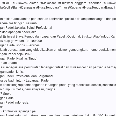
h #Palu #SulawesiSelatan #Makassar #SulawesiTenggara #Kendari #Sulawe
daKecil #Bali #Denpasar #NusaTenggaraTimur #Kupang #NusaTenggaraBarat 
kontraktorpadel adalah perusahaan kontraktor spesialis dalam perancangan dan
rkualitas tinggi di seluruh
an Padel Jakarta: Solusi Profesional
traktor lapangan padel jaka
l Estimasi Biaya Pembuatan Lapangan Padel ; Opsional: Struktur Atap/Indoor, Kan
au atap galvalum, Rp 100 000
an Padel sports › Services
dalah perusahaan yang didedikasikan untuk mengembangkan, memproduksi, me
ngan Padel sejak 2026
an Padel Kualitas Tinggi
i olah › padel
sasi sebagai jasa pembuatan lapangan futsal dan mini soccer dan penyedia berbag
ngan padel, tenis,
gan Padel Profesional dan Bergaransi
karpetbadminton › Lapangan Padel
n paket lengkap pembangunan lapangan padel yang mencakup desain, konstruk
 rumput sintetis, pencahayaan, hingga
77 Sport
ngan Padel
gan Padel Indonesia
sia
uk › kontraktor lapangan pa
an Padel Indonesia · Harga terpasang lapangan padel mulai dari Rp 300 Jutaan! ·