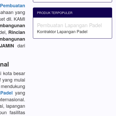
embuatan
sahaan yang
PRODUK TERPOPULER
et dll. KAMI
Pembuatan Lapangan Padel
mbangunan
del,
Kontraktor Lapangan Padel
Rincian
bangunan
dari
JAMIN
nal
i kota besar
f yang mulai
k mendukung
yang
Padel
ternasional.
si, lapangan
un fasilitas