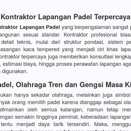
Kontraktor Lapangan Padel Terpercaya
yang berpengalaman sangat p
traktor Lapangan Padel
angunan sesuai standar. Kontraktor profesional bia
etail teknis, mulai dari struktur pondasi, sistem p
asangan kaca tempered yang menjadi ciri khas lapa
kontraktor terpercaya juga memberikan konsultasi lengka
, estimasi biaya, hingga proses perawatan lapangan aga
 digunakan.
del, Olahraga Tren dan Gengsi Masa K
bukan hanya sekadar olahraga, melainkan juga simbo
yak orang memilih padel karena dianggap sebagai ola
 dimainkan oleh semua kalangan, namun tetap mem
Dengan semakin tingginya peminat, keberadaan lapanga
s tentu menjadi daya tarik tersendiri. Maka, meng