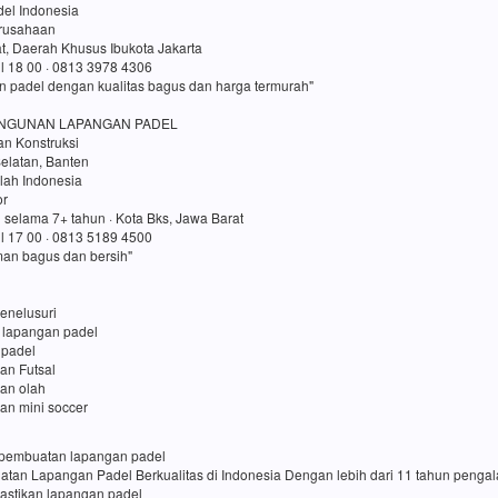
el Indonesia
erusahaan
t, Daerah Khusus Ibukota Jakarta
ul 18 00 · 0813 3978 4306
n padel dengan kualitas bagus dan harga termurah"
NGUNAN LAPANGAN PADEL
an Konstruksi
elatan, Banten
lah Indonesia
or
 selama 7+ tahun · Kota Bks, Jawa Barat
ul 17 00 · 0813 5189 4500
an bagus dan bersih"
enelusuri
 lapangan padel
 padel
an Futsal
gan olah
an mini soccer
sa pembuatan lapangan padel
uatan Lapangan Padel Berkualitas di Indonesia Dengan lebih dari 11 tahun penga
pastikan lapangan padel