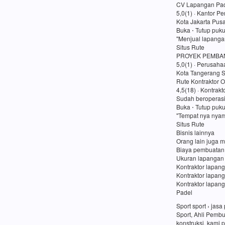
CV Lapangan Pad
5,0(1) · Kantor P
Kota Jakarta Pusa
Buka ⋅ Tutup puk
"Menjual lapanga
Situs Rute
PROYEK PEMBA
5,0(1) · Perusaha
Kota Tangerang S
Rute Kontraktor O
4,5(18) · Kontrakt
Sudah beroperasi
Buka ⋅ Tutup puk
"Tempat nya nyam
Situs Rute
Bisnis lainnya
Orang lain juga m
Biaya pembuatan
Ukuran lapangan
Kontraktor lapang
Kontraktor lapan
Kontraktor lapang
Padel
Sport sport › ja
Sport, Ahli Pemb
konstruksi, kami 