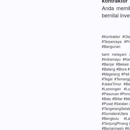
kontraktor
Anda memili
bernilai inve
#Kontraktor #O
#Terpercaya #Pr
#Bangunan
kami melayani 
#Indramayu #Ka
#Banjar #Bekas
#Batang #Blora 
#Magelang #Pat
#Tegal #Temang
#JawaTimur #Ba
#Lamongan #Lu
#Pasuruan #Pono
#Batu #Blitar #M
#Pusat #Selatan
#TangerangSela
#SumateraUtara
#Bengkulu #La
#TanjungPinang 
#Banjarmasin #K