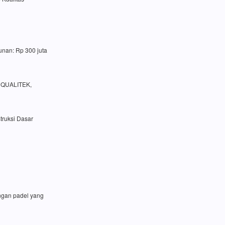
unan: Rp 300 juta
a QUALITEK,
truksi Dasar
angan padel yang