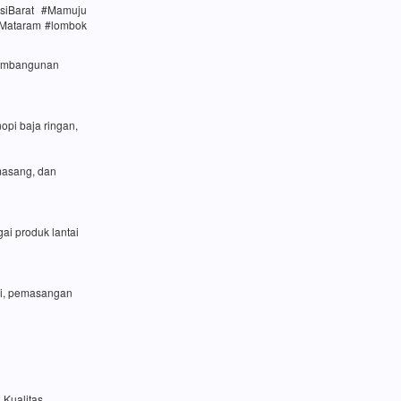
siBarat #Mamuju
#Mataram #lombok
 pembangunan
opi baja ringan,
masang, dan
ai produk lantai
si, pemasangan
 Kualitas