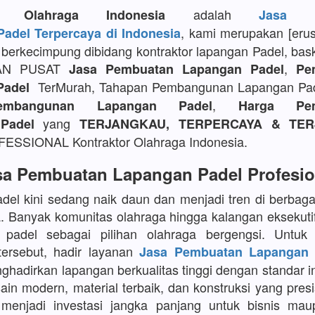
adalah
or Olahraga Indonesia
Jasa P
, kami merupakan [eru
adel Terpercaya di Indonesia
berkecimpung dibidang kontraktor lapangan Padel, bask
AN PUSAT
,
Jasa Pembuatan Lapangan Padel
Pe
TerMurah, Tahapan Pembangunan Lapangan Pa
Padel
,
embangunan Lapangan Padel
Harga Pem
yang
Padel
TERJANGKAU, TERPERCAYA & TER
SSIONAL Kontraktor Olahraga Indonesia.
sa Pembuatan Lapangan Padel Profesio
del kini sedang naik daun dan menjadi tren di berbaga
a. Banyak komunitas olahraga hingga kalangan eksekuti
 padel sebagai pilihan olahraga bergengsi. Untu
tersebut, hadir layanan
Jasa Pembuatan Lapangan 
adirkan lapangan berkualitas tinggi dengan standar in
in modern, material terbaik, dan konstruksi yang presi
menjadi investasi jangka panjang untuk bisnis maup