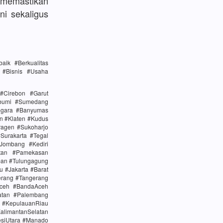
memastikan
ni sekaligus
ik #Berkualitas
n #Bisnis #Usaha
#Cirebon #Garut
abumi #Sumedang
egara #Banyumas
n #Klaten #Kudus
agen #Sukoharjo
urakarta #Tegal
Jombang #Kediri
tan #Pamekasan
ban #Tulungagung
u #Jakarta #Barat
erang #Tangerang
Aceh #BandaAceh
atan #Palembang
#KepulauanRiau
alimantanSelatan
esiUtara #Manado