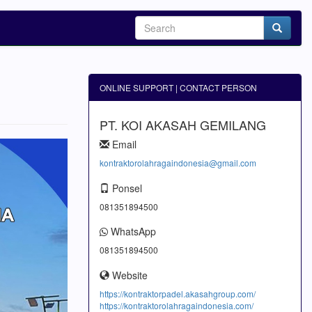
ONLINE SUPPORT | CONTACT PERSON
PT. KOI AKASAH GEMILANG
Email
kontraktorolahragaindonesia@gmail.com
Ponsel
081351894500
WhatsApp
081351894500
Website
https://kontraktorpadel.akasahgroup.com/
https://kontraktorolahragaindonesia.com/