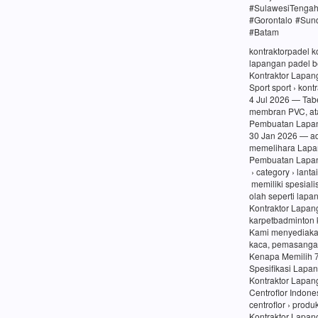
#SulawesiTenga
#Gorontalo #Sun
#Batam
kontraktorpadel 
lapangan padel be
Kontraktor Lapang
Sport sport › kon
4 Jul 2026 — Tabe
membran PVC, at
Pembuatan Lapang
30 Jan 2026 — a
memelihara Lapa
Pembuatan Lapang
› category › lanta
memiliki spesiali
olah seperti lapa
Kontraktor Lapan
karpetbadminton 
Kami menyediaka
kaca, pemasangan
Kenapa Memilih 
Spesifikasi Lapa
Kontraktor Lapan
Centroflor Indone
centroflor › prod
Kontraktor Lapang