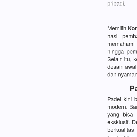
pribadi.
Memilih
Kon
hasil pemb
memahami d
hingga pem
Selain itu, 
desain awal
dan nyaman
Pa
Padel kini 
modern. Ban
yang bisa
eksklusif. 
berkualita