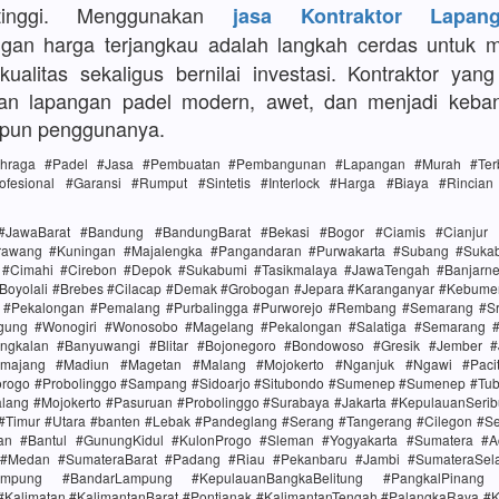
tinggi. Menggunakan
jasa Kontraktor Lapan
an harga terjangkau adalah langkah cerdas untuk 
erkualitas sekaligus bernilai investasi. Kontraktor yan
an lapangan padel modern, awet, dan menjadi keba
upun penggunanya.
lahraga #Padel #Jasa #Pembuatan #Pembangunan #Lapangan #Murah #Terba
ofesional #Garansi #Rumput #Sintetis #Interlock #Harga #Biaya #Rincia
#JawaBarat #Bandung #BandungBarat #Bekasi #Bogor #Ciamis #Cianjur 
rawang #Kuningan #Majalengka #Pangandaran #Purwakarta #Subang #Suk
i #Cimahi #Cirebon #Depok #Sukabumi #Tasikmalaya #JawaTengah #Banjarn
#Boyolali #Brebes #Cilacap #Demak #Grobogan #Jepara #Karanganyar #Kebume
i #Pekalongan #Pemalang #Purbalingga #Purworejo #Rembang #Semarang #Sr
gung #Wonogiri #Wonosobo #Magelang #Pekalongan #Salatiga #Semarang #S
ngkalan #Banyuwangi #Blitar #Bojonegoro #Bondowoso #Gresik #Jember #
majang #Madiun #Magetan #Malang #Mojokerto #Nganjuk #Ngawi #Paci
rogo #Probolinggo #Sampang #Sidoarjo #Situbondo #Sumenep #Sumenep #Tu
alang #Mojokerto #Pasuruan #Probolinggo #Surabaya #Jakarta #KepulauanSerib
 #Timur #Utara #banten #Lebak #Pandeglang #Serang #Tangerang #Cilegon #S
tan #Bantul #GunungKidul #KulonProgo #Sleman #Yogyakarta #Sumatera #
 #Medan #SumateraBarat #Padang #Riau #Pekanbaru #Jambi #SumateraSel
mpung #BandarLampung #KepulauanBangkaBelitung #PangkalPinang 
#Kalimatan #KalimantanBarat #Pontianak #KalimantanTengah #PalangkaRaya #K