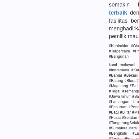
semakin 
deng
terbaik
fasilitas b
menghadirk
pemilik ma
#Kontraktor #O
#Terpercaya #Pr
#Bangunan
kami melayani 
#Indramayu #Ka
#Banjar #Bekas
#Batang #Blora 
#Magelang #Pat
#Tegal #Temang
#JawaTimur #Ba
#Lamongan #Lu
#Pasuruan #Pono
#Batu #Blitar #M
#Pusat #Selatan
#TangerangSela
#SumateraUtara
#Bengkulu #La
#TanjungPinang 