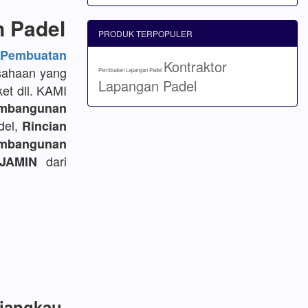
n Padel
PRODUK TERPOPULER
embuatan
Kontraktor
sahaan yang
Pembuatan Lapangan Padel
Lapangan Padel
et dll. KAMI
mbangunan
del,
Rincian
bangunan
dari
JAMIN
rjangkau