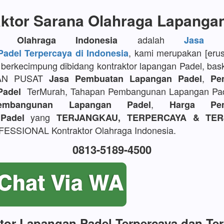
ktor Sarana Olahraga Lapanga
adalah
or Olahraga Indonesia
Jasa P
, kami merupakan [eru
adel Terpercaya di Indonesia
berkecimpung dibidang kontraktor lapangan Padel, bask
AN PUSAT
,
Jasa Pembuatan Lapangan Padel
Pe
TerMurah, Tahapan Pembangunan Lapangan Pa
Padel
,
embangunan Lapangan Padel
Harga Pem
yang
Padel
TERJANGKAU, TERPERCAYA & TER
SSIONAL Kontraktor Olahraga Indonesia.
0813-5189-4500
tor Lapangan Padel Terpercaya dan Te