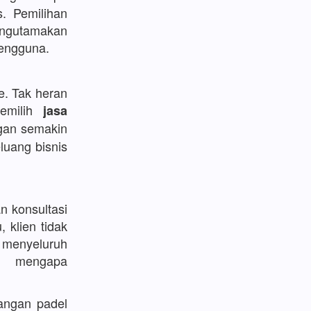
. Pemilihan
engutamakan
engguna.
e. Tak heran
memilih
jasa
ngan semakin
luang bisnis
n konsultasi
 klien tidak
i menyeluruh
n mengapa
pangan padel