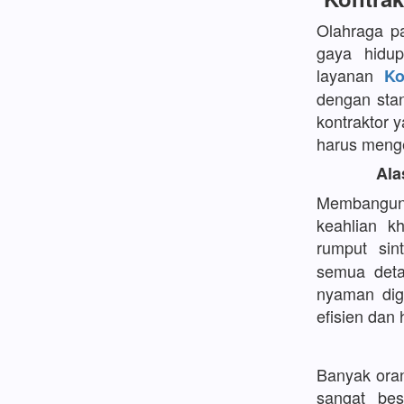
Olahraga p
gaya hidup
layanan
Ko
dengan stan
kontraktor 
harus menge
Ala
Membangun 
keahlian k
rumput sin
semua detai
nyaman dig
efisien dan
Banyak ora
sangat be