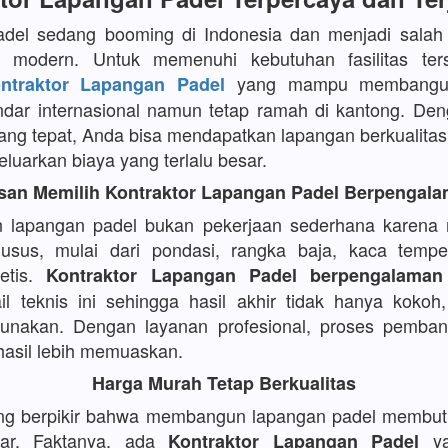
adel sedang booming di Indonesia dan menjadi salah 
 modern. Untuk memenuhi kebutuhan fasilitas ters
yang mampu membangun
ntraktor Lapangan Padel
dar internasional namun tetap ramah di kantong. De
yang tepat, Anda bisa mendapatkan lapangan berkualitas 
luarkan biaya yang terlalu besar.
san Memilih Kontraktor Lapangan Padel Berpengal
lapangan padel bukan pekerjaan sederhana karena
husus, mulai dari pondasi, rangka baja, kaca tempe
tetis.
Kontraktor Lapangan Padel berpengalaman
l teknis ini sehingga hasil akhir tidak hanya kokoh,
unakan. Dengan layanan profesional, proses pemban
 hasil lebih memuaskan.
Harga Murah Tetap Berkualitas
ng berpikir bahwa membangun lapangan padel membut
sar. Faktanya, ada
ya
Kontraktor Lapangan Padel