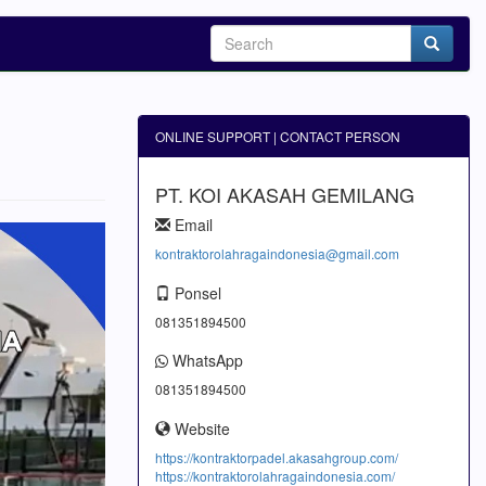
ONLINE SUPPORT | CONTACT PERSON
PT. KOI AKASAH GEMILANG
Email
kontraktorolahragaindonesia@gmail.com
Ponsel
081351894500
WhatsApp
081351894500
Website
https://kontraktorpadel.akasahgroup.com/
https://kontraktorolahragaindonesia.com/