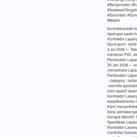
#Banjarmasin #K
#SulawesiTenga
#Gorontalo #Sun
#Batam
kontraktorpadel 
lapangan padel be
Kontraktor Lapang
Sport sport › kon
4 Jul 2026 — Tabe
membran PVC, at
Pembuatan Lapang
30 Jan 2026 — a
memelihara Lapa
Pembuatan Lapang
› category › lanta
memiliki spesiali
olah seperti lapa
Kontraktor Lapan
karpetbadminton 
Kami menyediaka
kaca, pemasangan
Kenapa Memilih 
Spesifikasi Lapa
Kontraktor Lapan
Centroflor Indone