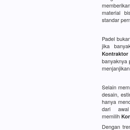
memberikan
material b
standar pe
Padel bukan
jika bany
Kontraktor
banyaknya p
menjanjikan
Selain memb
desain, est
hanya menda
dari awa
memilih
Kon
Dengan tren