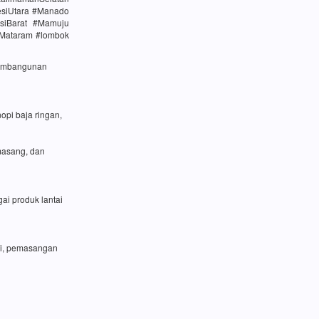
esiUtara #Manado
siBarat #Mamuju
#Mataram #lombok
 pembangunan
opi baja ringan,
masang, dan
ai produk lantai
si, pemasangan