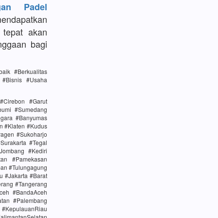
gan Padel
mendapatkan
g tepat akan
nggaan bagi
ik #Berkualitas
n #Bisnis #Usaha
#Cirebon #Garut
abumi #Sumedang
egara #Banyumas
n #Klaten #Kudus
agen #Sukoharjo
urakarta #Tegal
Jombang #Kediri
tan #Pamekasan
ban #Tulungagung
u #Jakarta #Barat
erang #Tangerang
Aceh #BandaAceh
atan #Palembang
#KepulauanRiau
alimantanSelatan