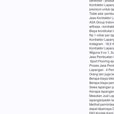
centroflor › prod
Kontraktor Lapang
premium untuk lap
Tidak ada: pembu
Jasa Kontraktor 
ASA Group Indon
withasa › kontrak
Biaya konstruksi 
Rp 1 miliar per l
Kontraktor Lapan
Instagram · 18,5 
Kontraktor Lapan
Wiguna II no 1, 
Jasa Pembuatan 
Sport Flooring sp
Proses Jasa Pemb
Lapangan · 4 Pem
Orang lain juga b
Berapa biaya bik
Berapa biaya pe
Sewa lapangan p
Kenapa lapangan
Masukan Jual Lap
lapanganpadel l
Melihat perminta
dapat dipercaya 
FAQ Kontak Kami