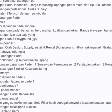
uk › kontraktor lapangan pa
an Padel Indonesia · Harga terpasang lapangan padel mulai dari Rp 300 Jutaan! ·
angan profesional · Gratis Survey*
atan ‎| Telusuri dengan: pembuatan
Lapangan Padel
esia
tor lapangan padel indone
lapangan padel bervariasi berdasarkan kualitas dan lokasi: Range biaya pembang
apangan Izin apa saja yang
gan Olah & Playground (@)
rb+ pengikut
gan Olah Design, Supply, Install & Rental @playground · @kontraktorpadel · Grah
Surabaya, Indonesia
Lapangan Padel
ortflooring › jasa pembuatan lapang
uatan Lapangan Padel · 1 Survey dan Perencanaan · 2 Persiapan Lokasi · 3 Kons
asangan Struktur Kaca dan Jaring
ertanya
in lapangan padel?
mbuatan lapangan padel?
adel berapa?
 padel mahal?
angan Padel Berkualitas
apanganpadel
an yang semakin meluas, Gold Pillar hadir sebagai penyedia jasa pembuatan lap
Dengan fokus pada kualitas
 Tentang Kami