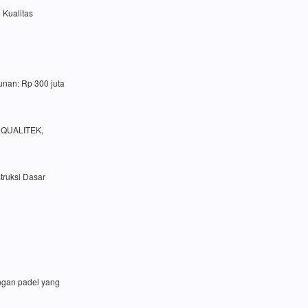
 Kualitas
unan: Rp 300 juta
a QUALITEK,
truksi Dasar
angan padel yang