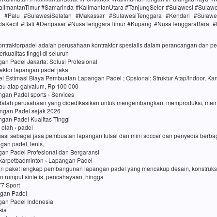
alimantanTimur #Samarinda #KalimantanUtara #TanjungSelor #Sulawesi #Sulaw
h #Palu #SulawesiSelatan #Makassar #SulawesiTenggara #Kendari #Sulawe
daKecil #Bali #Denpasar #NusaTenggaraTimur #Kupang #NusaTenggaraBarat 
kontraktorpadel adalah perusahaan kontraktor spesialis dalam perancangan dan
rkualitas tinggi di seluruh
an Padel Jakarta: Solusi Profesional
traktor lapangan padel jaka
l Estimasi Biaya Pembuatan Lapangan Padel ; Opsional: Struktur Atap/Indoor, Kan
au atap galvalum, Rp 100 000
an Padel sports › Services
dalah perusahaan yang didedikasikan untuk mengembangkan, memproduksi, me
ngan Padel sejak 2026
an Padel Kualitas Tinggi
i olah › padel
sasi sebagai jasa pembuatan lapangan futsal dan mini soccer dan penyedia berbag
ngan padel, tenis,
gan Padel Profesional dan Bergaransi
karpetbadminton › Lapangan Padel
n paket lengkap pembangunan lapangan padel yang mencakup desain, konstruk
 rumput sintetis, pencahayaan, hingga
77 Sport
ngan Padel
gan Padel Indonesia
sia