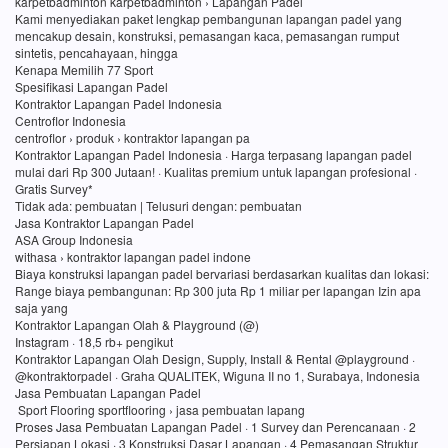
karpetbadminton karpetbadminton › Lapangan Padel
Kami menyediakan paket lengkap pembangunan lapangan padel yang
mencakup desain, konstruksi, pemasangan kaca, pemasangan rumput
sintetis, pencahayaan, hingga
Kenapa Memilih 77 Sport
Spesifikasi Lapangan Padel
Kontraktor Lapangan Padel Indonesia
Centroflor Indonesia
centroflor › produk › kontraktor lapangan pa
Kontraktor Lapangan Padel Indonesia · Harga terpasang lapangan padel
mulai dari Rp 300 Jutaan! · Kualitas premium untuk lapangan profesional ·
Gratis Survey*
Tidak ada: pembuatan ‎| Telusuri dengan: pembuatan
Jasa Kontraktor Lapangan Padel
ASA Group Indonesia
withasa › kontraktor lapangan padel indone
Biaya konstruksi lapangan padel bervariasi berdasarkan kualitas dan lokasi:
Range biaya pembangunan: Rp 300 juta Rp 1 miliar per lapangan Izin apa
saja yang
Kontraktor Lapangan Olah & Playground (@)
Instagram · 18,5 rb+ pengikut
Kontraktor Lapangan Olah Design, Supply, Install & Rental @playground ·
@kontraktorpadel · Graha QUALITEK, Wiguna II no 1, Surabaya, Indonesia
Jasa Pembuatan Lapangan Padel
Sport Flooring sportflooring › jasa pembuatan lapang
Proses Jasa Pembuatan Lapangan Padel · 1 Survey dan Perencanaan · 2
Persiapan Lokasi · 3 Konstruksi Dasar Lapangan · 4 Pemasangan Struktur