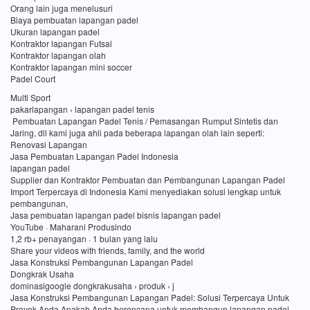
Orang lain juga menelusuri
Biaya pembuatan lapangan padel
Ukuran lapangan padel
Kontraktor lapangan Futsal
Kontraktor lapangan olah
Kontraktor lapangan mini soccer
Padel Court
Multi Sport
pakarlapangan › lapangan padel tenis
Pembuatan Lapangan Padel Tenis / Pemasangan Rumput Sintetis dan
Jaring, dll kami juga ahli pada beberapa lapangan olah lain seperti:
Renovasi Lapangan
Jasa Pembuatan Lapangan Padel Indonesia
lapangan padel
Supplier dan Kontraktor Pembuatan dan Pembangunan Lapangan Padel
Import Terpercaya di Indonesia Kami menyediakan solusi lengkap untuk
pembangunan,
Jasa pembuatan lapangan padel bisnis lapangan padel
YouTube · Maharani Produsindo
1,2 rb+ penayangan · 1 bulan yang lalu
Share your videos with friends, family, and the world
Jasa Konstruksi Pembangunan Lapangan Padel
Dongkrak Usaha
dominasigoogle dongkrakusaha › produk › j
Jasa Konstruksi Pembangunan Lapangan Padel: Solusi Terpercaya Untuk
Proyek Anda Apakah Anda berencana untuk membangun lapangan padel