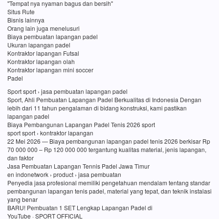
"Tempat nya nyaman bagus dan bersih"
Situs Rute
Bisnis lainnya
Orang lain juga menelusuri
Biaya pembuatan lapangan padel
Ukuran lapangan padel
Kontraktor lapangan Futsal
Kontraktor lapangan olah
Kontraktor lapangan mini soccer
Padel
Sport sport › jasa pembuatan lapangan padel
Sport, Ahli Pembuatan Lapangan Padel Berkualitas di Indonesia Dengan
lebih dari 11 tahun pengalaman di bidang konstruksi, kami pastikan
lapangan padel
Biaya Pembangunan Lapangan Padel Tenis 2026 sport
sport sport › kontraktor lapangan
22 Mei 2026 — Biaya pembangunan lapangan padel tenis 2026 berkisar Rp
70 000 000 – Rp 120 000 000 tergantung kualitas material, jenis lapangan,
dan faktor
Jasa Pembuatan Lapangan Tennis Padel Jawa Timur
en indonetwork › product › jasa pembuatan
Penyedia jasa profesional memiliki pengetahuan mendalam tentang standar
pembangunan lapangan tenis padel, material yang tepat, dan teknik instalasi
yang benar
BARU! Pembuatan 1 SET Lengkap Lapangan Padel di
YouTube · SPORT OFFICIAL