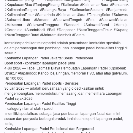
#KepulauanRiau #TanjungPinang #Kalimatan #KalimantanBarat #Pontianak
#KalimantanTengah #PalangkaRaya #KalimantanSelatan #Banjarmasin
#KalimantanTimur #Samarinda #KalimantanUtara #TanjungSelor #Sulawesi
#SulawesiUtara #Manado #SulawesiTengah #Palu #SulawesiSelatan
#Makassar #SulawesiTenggara #Kendari #SulawesiBarat #Mamuju
#Gorontalo #SundaKecil #Bali #Denpasar #NusaTenggaraTimur #Kupang
#NusaTenggaraBarat #Mataram #lombok #Batam
kontraktorpadel kontraktorpadel adalah perusahaan kontraktor spesialis
dalam perancangan dan pembangunan lapangan padel berkualitas tinggi di
seluruh
Kontraktor Lapangan Padel Jakarta: Solusi Profesional
Sport sport › kontraktor lapangan padel jaka
4 Jul 2026 — Tabel Estimasi Biaya Pembuatan Lapangan Padel ; Opsional:
Struktur Atap/Indoor, Kanopi baja ringan, membran PVC, atau atap galvalum,
Rp 100 000
Pembuatan Lapangan Padel sports › Services
30 Jan 2026 — adalah perusahaan yang didedikasikan untuk
mengembangkan, memproduksi, memasang, dan memelihara Lapangan
Padel sejak 2026
Pembuatan Lapangan Padel Kualitas Tinggi
› category › lantai olah › padel
memiliki spesialisasi sebagai jasa pembuatan lapangan futsal dan mini
soccer dan penyedia berbagai produk lantai olah seperti lapangan padel,
tenis,
Kontraktor Lapangan Padel Profesional dan Bergaransi