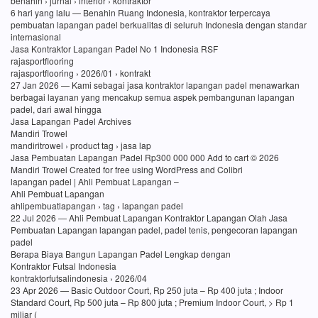
benahin › jurnal › interior › kontraktor
6 hari yang lalu — Benahin Ruang Indonesia, kontraktor terpercaya
pembuatan lapangan padel berkualitas di seluruh Indonesia dengan standar
internasional
Jasa Kontraktor Lapangan Padel No 1 Indonesia RSF
rajasportflooring
rajasportflooring › 2026/01 › kontrakt
27 Jan 2026 — Kami sebagai jasa kontraktor lapangan padel menawarkan
berbagai layanan yang mencakup semua aspek pembangunan lapangan
padel, dari awal hingga
Jasa Lapangan Padel Archives
Mandiri Trowel
mandiritrowel › product tag › jasa lap
Jasa Pembuatan Lapangan Padel Rp300 000 000 Add to cart © 2026
Mandiri Trowel Created for free using WordPress and Colibri
lapangan padel | Ahli Pembuat Lapangan –
Ahli Pembuat Lapangan
ahlipembuatlapangan › tag › lapangan padel
22 Jul 2026 — Ahli Pembuat Lapangan Kontraktor Lapangan Olah Jasa
Pembuatan Lapangan lapangan padel, padel tenis, pengecoran lapangan
padel
Berapa Biaya Bangun Lapangan Padel Lengkap dengan
Kontraktor Futsal Indonesia
kontraktorfutsalindonesia › 2026/04
23 Apr 2026 — Basic Outdoor Court, Rp 250 juta – Rp 400 juta ; Indoor
Standard Court, Rp 500 juta – Rp 800 juta ; Premium Indoor Court, > Rp 1
miliar (