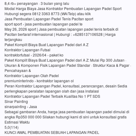
8,4 rb+ penayangan · 3 bulan yang lalu
Modal Harga Biaya Jasa Kontraktor Pembuatan Lapangan Padel Sport
Hubungi segera 0812 3363 8773 (WA/Telp) atau klik
Jasa Pembuatan Lapangan Padel Tenis Pacitan sport
sport sport › jasa pembuatan lapangan padel te
May 26, 2026 sport | Jasa pembuatan lapangan padel tenis terbaik di
Pacitan bertaraf internasional | Hubungi : +6285137106528 | Harga
terjangkau
Paket Komplit Biaya Buat Lapangan Padel dari A Z
Kontraktor Lapangan Futsal
kontraktorfutsal › 2026/04 › paket ko
Paket Komplit Biaya Buat Lapangan Padel dari A Z: Mulai Rp 300 Jutaan ·
Ukuran & Komponen Fisik Lapangan Padel Standar · Struktur Kaca & Pagar ·
Pencahayaan &
Kontraktor Lapangan Olah Padel
premiuminterindo › kontraktor lapangan ol
Peran Kontraktor Lapangan Padel, konsultasi, perancangan, desain Sedia
perlengkapan peralatan lapangan olah dan jasa instalasi
Kontraktor Lapangan Padel Terbaik Kualitas No 1 PT SDS
Sinar Painting
sinarpainting › Jasa
Sebagai gambaran Anda, harga jasa pembuatan lapangan padel dimulai di
angka Rp350 000 000 Silakan hubungi kami di sini untuk konsultasi gratis
Estimasi Waktu
5,0(114)
KUNCI AWAL PEMBUATAN SEBUAH LAPANGAN PADEL