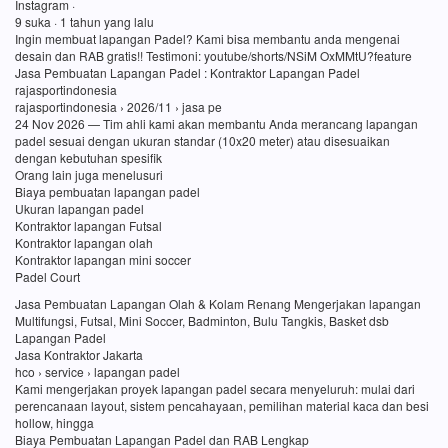
Instagram ·
9 suka · 1 tahun yang lalu
Ingin membuat lapangan Padel? Kami bisa membantu anda mengenai
desain dan RAB gratis!! Testimoni: youtube/shorts/NSiM OxMMtU?feature
Jasa Pembuatan Lapangan Padel : Kontraktor Lapangan Padel
rajasportindonesia
rajasportindonesia › 2026/11 › jasa pe
24 Nov 2026 — Tim ahli kami akan membantu Anda merancang lapangan
padel sesuai dengan ukuran standar (10x20 meter) atau disesuaikan
dengan kebutuhan spesifik
Orang lain juga menelusuri
Biaya pembuatan lapangan padel
Ukuran lapangan padel
Kontraktor lapangan Futsal
Kontraktor lapangan olah
Kontraktor lapangan mini soccer
Padel Court
Jasa Pembuatan Lapangan Olah & Kolam Renang Mengerjakan lapangan
Multifungsi, Futsal, Mini Soccer, Badminton, Bulu Tangkis, Basket dsb
Lapangan Padel
Jasa Kontraktor Jakarta
hco › service › lapangan padel
Kami mengerjakan proyek lapangan padel secara menyeluruh: mulai dari
perencanaan layout, sistem pencahayaan, pemilihan material kaca dan besi
hollow, hingga
Biaya Pembuatan Lapangan Padel dan RAB Lengkap