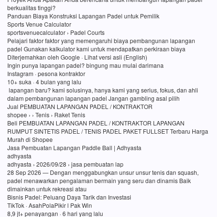
berkualitas tinggi?
Panduan Biaya Konstruksi Lapangan Padel untuk Pemilik
Sports Venue Calculator
sportsvenuecalculator › Padel Courts
Pelajari faktor faktor yang memengaruhi biaya pembangunan lapangan
padel Gunakan kalkulator kami untuk mendapatkan perkiraan biaya
Diterjemahkan oleh Google · Lihat versi asli (English)
Ingin punya lapangan padel? bingung mau mulai darimana
Instagram · pesona kontraktor
10+ suka · 4 bulan yang lalu
lapangan baru? kami solusinya, hanya kami yang serius, fokus, dan ahli
dalam pembangunan lapangan padel Jangan gambling asal pilih
Jual PEMBUATAN LAPANGAN PADEL / KONTRAKTOR
shopee › › Tenis › Raket Tenis
Beli PEMBUATAN LAPANGAN PADEL / KONTRAKTOR LAPANGAN
RUMPUT SINTETIS PADEL / TENIS PADEL PAKET FULLSET Terbaru Harga
Murah di Shopee
Jasa Pembuatan Lapangan Paddle Ball | Adhyasta
adhyasta
adhyasta › 2026/09/28 › jasa pembuatan lap
28 Sep 2026 — Dengan menggabungkan unsur unsur tenis dan squash,
padel menawarkan pengalaman bermain yang seru dan dinamis Baik
dimainkan untuk rekreasi atau
Bisnis Padel: Peluang Daya Tarik dan Investasi
TikTok · AsahPolaPikir l Pak Win
8,9 jt+ penayangan · 6 hari yang lalu