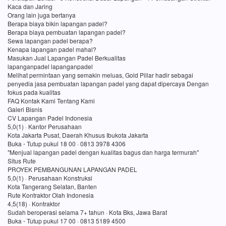
Kaca dan Jaring
Orang lain juga bertanya
Berapa biaya bikin lapangan padel?
Berapa biaya pembuatan lapangan padel?
Sewa lapangan padel berapa?
Kenapa lapangan padel mahal?
Masukan Jual Lapangan Padel Berkualitas
lapanganpadel lapanganpadel
Melihat permintaan yang semakin meluas, Gold Pillar hadir sebagai
penyedia jasa pembuatan lapangan padel yang dapat dipercaya Dengan
fokus pada kualitas
FAQ Kontak Kami Tentang Kami
Galeri Bisnis
CV Lapangan Padel Indonesia
5,0(1) · Kantor Perusahaan
Kota Jakarta Pusat, Daerah Khusus Ibukota Jakarta
Buka ⋅ Tutup pukul 18 00 · 0813 3978 4306
"Menjual lapangan padel dengan kualitas bagus dan harga termurah"
Situs Rute
PROYEK PEMBANGUNAN LAPANGAN PADEL
5,0(1) · Perusahaan Konstruksi
Kota Tangerang Selatan, Banten
Rute Kontraktor Olah Indonesia
4,5(18) · Kontraktor
Sudah beroperasi selama 7+ tahun · Kota Bks, Jawa Barat
Buka ⋅ Tutup pukul 17 00 · 0813 5189 4500