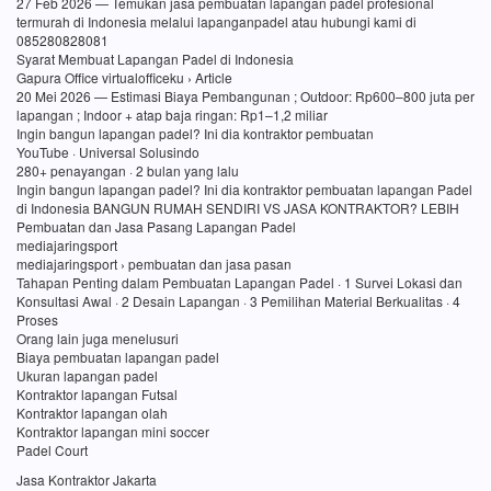
27 Feb 2026 — Temukan jasa pembuatan lapangan padel profesional
termurah di Indonesia melalui lapanganpadel atau hubungi kami di
085280828081
Syarat Membuat Lapangan Padel di Indonesia
Gapura Office virtualofficeku › Article
20 Mei 2026 — Estimasi Biaya Pembangunan ; Outdoor: Rp600–800 juta per
lapangan ; Indoor + atap baja ringan: Rp1–1,2 miliar
Ingin bangun lapangan padel? Ini dia kontraktor pembuatan
YouTube · Universal Solusindo
280+ penayangan · 2 bulan yang lalu
Ingin bangun lapangan padel? Ini dia kontraktor pembuatan lapangan Padel
di Indonesia BANGUN RUMAH SENDIRI VS JASA KONTRAKTOR? LEBIH
Pembuatan dan Jasa Pasang Lapangan Padel
mediajaringsport
mediajaringsport › pembuatan dan jasa pasan
Tahapan Penting dalam Pembuatan Lapangan Padel · 1 Survei Lokasi dan
Konsultasi Awal · 2 Desain Lapangan · 3 Pemilihan Material Berkualitas · 4
Proses
Orang lain juga menelusuri
Biaya pembuatan lapangan padel
Ukuran lapangan padel
Kontraktor lapangan Futsal
Kontraktor lapangan olah
Kontraktor lapangan mini soccer
Padel Court
Jasa Kontraktor Jakarta