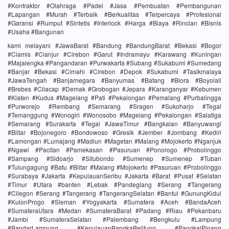
#Kontraktor #Olahraga #Padel #Jasa #Pembuatan #Pembangunan
#Lapangan #Murah #Terbaik #Berkualitas #Terpercaya #Profesional
#Garansi #Rumput #Sintetis #Interlock #Harga #Biaya #Rincian #Bisnis
#Usaha #Bangunan
kami melayani #JawaBarat #Bandung #BandungBarat #Bekasi #Bogor
#Ciamis #Cianjur #Cirebon #Garut #Indramayu #Karawang #Kuningan
#Majalengka #Pangandaran #Purwakarta #Subang #Sukabumi #Sumedang
#Banjar #Bekasi #Cimahi #Cirebon #Depok #Sukabumi #Tasikmalaya
#JawaTengah #Banjarnegara #Banyumas #Batang #Blora #Boyolali
#Brebes #Cilacap #Demak #Grobogan #Jepara #Karanganyar #Kebumen
#Klaten #Kudus #Magelang #Pati #Pekalongan #Pemalang #Purbalingga
#Purworejo #Rembang #Semarang #Sragen #Sukoharjo #Tegal
#Temanggung #Wonogiri #Wonosobo #Magelang #Pekalongan #Salatiga
#Semarang #Surakarta #Tegal #JawaTimur #Bangkalan #Banyuwangi
#Blitar #Bojonegoro #Bondowoso #Gresik #Jember #Jombang #Kediri
#Lamongan #Lumajang #Madiun #Magetan #Malang #Mojokerto #Nganjuk
#Ngawi #Pacitan #Pamekasan #Pasuruan #Ponorogo #Probolinggo
#Sampang #Sidoarjo #Situbondo #Sumenep #Sumenep #Tuban
#Tulungagung #Batu #Blitar #Malang #Mojokerto #Pasuruan #Probolinggo
#Surabaya #Jakarta #KepulauanSeribu #Jakarta #Barat #Pusat #Selatan
#Timur #Utara #banten #Lebak #Pandeglang #Serang #Tangerang
#Cilegon #Serang #Tangerang #TangerangSelatan #Bantul #GunungKidul
#KulonProgo #Sleman #Yogyakarta #Sumatera #Aceh #BandaAceh
#SumateraUtara #Medan #SumateraBarat #Padang #Riau #Pekanbaru
#Jambi #SumateraSelatan #Palembang #Bengkulu #Lampung
#BandarLampung #KepulauanBangkaBelitung #PangkalPinang