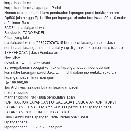
karpetbadminton
karpetbadminton › Lapangan Padel
Namun secara umum, biaya pembuatan lapangan padel berkisar antara
Rp500 juta hingga Rp1 miliar per lapangan standar berukuran 20 x 10 meter
a Estimasi Rata
PADEL | matrialpadel wa
Facebook · TODO PADEL
6 hari yang lalu
matrialpadel wa me/6285770767815 Kontraktor lapangan padel Jasa
pembuatan lapangan padel matrial yang di gunakan • rumput sintetis padel
TERPERCAYA ], Jasa Pembuatan
New UKM
newukm › item › mark › spam
Berpengalaman sebagai kontraktor lapangan padel Indonesia dan
kontraktor lapangan padel Jakarta Tim ahli dalam menentukan ukuran
lapangan padel, luas lapangan
Rp 100 000,00
Tag Archives: jasa pembuatan lapangan padel
manna flooring
manna flooring › tag › jasa pembuatan lapan
KONTRAKTOR LAPANGAN FUTSAL JASA PEMBUATAN KONTRUKSI
LAPANGAN FUTSAL Tag Archives: jasa pembuatan lapangan padel
LAPANGAN PADEL UNTUK DAYA TARIK
Jasa Pembuatan Lapangan Padel Profesional: Solusi
lapanganpadel
lapanganpadel › 2026/02 › jasa pem