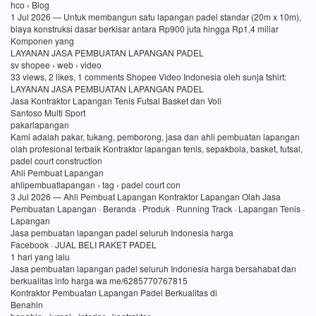
hco › Blog
1 Jul 2026 — Untuk membangun satu lapangan padel standar (20m x 10m),
biaya konstruksi dasar berkisar antara Rp900 juta hingga Rp1,4 miliar
Komponen yang
LAYANAN JASA PEMBUATAN LAPANGAN PADEL
sv shopee › web › video
33 views, 2 likes, 1 comments Shopee Video Indonesia oleh sunja tshirt:
LAYANAN JASA PEMBUATAN LAPANGAN PADEL
Jasa Kontraktor Lapangan Tenis Futsal Basket dan Voli
Santoso Multi Sport
pakarlapangan
Kami adalah pakar, tukang, pemborong, jasa dan ahli pembuatan lapangan
olah profesional terbaik Kontraktor lapangan tenis, sepakbola, basket, futsal,
padel court construction
Ahli Pembuat Lapangan
ahlipembuatlapangan › tag › padel court con
3 Jul 2026 — Ahli Pembuat Lapangan Kontraktor Lapangan Olah Jasa
Pembuatan Lapangan · Beranda · Produk · Running Track · Lapangan Tenis ·
Lapangan
Jasa pembuatan lapangan padel seluruh Indonesia harga
Facebook · JUAL BELI RAKET PADEL
1 hari yang lalu
Jasa pembuatan lapangan padel seluruh Indonesia harga bersahabat dan
berkualitas info harga wa me/6285770767815
Kontraktor Pembuatan Lapangan Padel Berkualitas di
Benahin