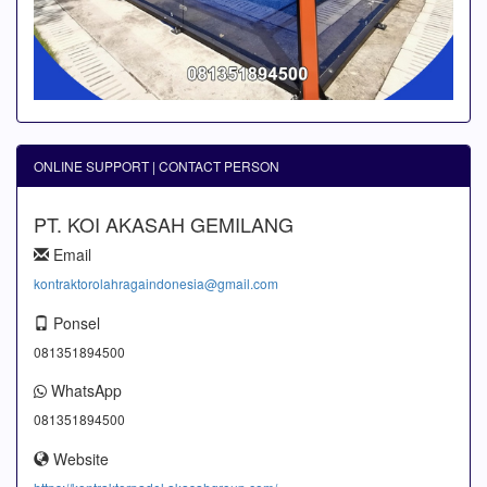
ONLINE SUPPORT | CONTACT PERSON
PT. KOI AKASAH GEMILANG
Email
kontraktorolahragaindonesia@gmail.com
Ponsel
081351894500
WhatsApp
081351894500
Website