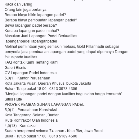
Kaca dan Jaring
Orang lain juga bertanya
Berapa biaya bikin lapangan padel?
Berapa biaya pembuatan lapangan padel?
Sewa lapangan padel berapa?
Kenapa lapangan padel mahal?
Masukan Jual Lapangan Padel Berkualitas
lapanganpadel lapanganpadel
Melihat permintaan yang semakin meluas, Gold Pillar hadir sebagai
penyedia jasa pembuatan lapangan padel yang dapat dipercaya Dengan
fokus pada kualitas
FAQ Kontak Kami Tentang Kami
Galeri Bisnis
CV Lapangan Padel Indonesia
5,0(1) · Kantor Perusahaan
Kota Jakarta Pusat, Daerah Khusus Ibukota Jakarta
Buka ⋅ Tutup pukul 18 00 · 0813 3978 4306
"Menjual lapangan padel dengan kualitas bagus dan harga termurah"
Situs Rute
PROYEK PEMBANGUNAN LAPANGAN PADEL
5,0(1) · Perusahaan Konstruksi
Kota Tangerang Selatan, Banten
Rute Kontraktor Olah Indonesia
4,5(18) · Kontraktor
Sudah beroperasi selama 7+ tahun · Kota Bks, Jawa Barat
Buka ⋅ Tutup pukul 17 00 · 0813 5189 4500