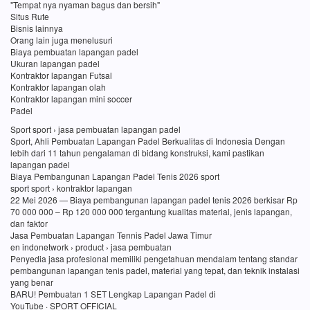
"Tempat nya nyaman bagus dan bersih"
Situs Rute
Bisnis lainnya
Orang lain juga menelusuri
Biaya pembuatan lapangan padel
Ukuran lapangan padel
Kontraktor lapangan Futsal
Kontraktor lapangan olah
Kontraktor lapangan mini soccer
Padel
Sport sport › jasa pembuatan lapangan padel
Sport, Ahli Pembuatan Lapangan Padel Berkualitas di Indonesia Dengan
lebih dari 11 tahun pengalaman di bidang konstruksi, kami pastikan
lapangan padel
Biaya Pembangunan Lapangan Padel Tenis 2026 sport
sport sport › kontraktor lapangan
22 Mei 2026 — Biaya pembangunan lapangan padel tenis 2026 berkisar Rp
70 000 000 – Rp 120 000 000 tergantung kualitas material, jenis lapangan,
dan faktor
Jasa Pembuatan Lapangan Tennis Padel Jawa Timur
en indonetwork › product › jasa pembuatan
Penyedia jasa profesional memiliki pengetahuan mendalam tentang standar
pembangunan lapangan tenis padel, material yang tepat, dan teknik instalasi
yang benar
BARU! Pembuatan 1 SET Lengkap Lapangan Padel di
YouTube · SPORT OFFICIAL