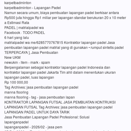
karpetbadminton
karpetbadminton › Lapangan Padel
Namun secara umum, biaya pembuatan lapangan padel berkisar antara
Rp500 juta hingga Rp1 miliar per lapangan standar berukuran 20 x 10 meter
a Estimasi Rata
PADEL | matrialpadel wa
Facebook · TODO PADEL
6 hari yang lalu
matrialpadel wa me/6285770767815 Kontraktor lapangan padel Jasa
pembuatan lapangan padel matrial yang di gunakan • rumput sintetis padel
TERPERCAYA ], Jasa Pembuatan
New UKM
newukm › item › mark › spam
Berpengalaman sebagai kontraktor lapangan padel Indonesia dan
kontraktor lapangan padel Jakarta Tim ahli dalam menentukan ukuran
lapangan padel, luas lapangan
Rp 100 000,00
Tag Archives: jasa pembuatan lapangan padel
manna flooring
manna flooring › tag › jasa pembuatan lapan
KONTRAKTOR LAPANGAN FUTSAL JASA PEMBUATAN KONTRUKSI
LAPANGAN FUTSAL Tag Archives: jasa pembuatan lapangan padel
LAPANGAN PADEL UNTUK DAYA TARIK
Jasa Pembuatan Lapangan Padel Profesional: Solusi
lapanganpadel
lapanganpadel › 2026/02 › jasa pem