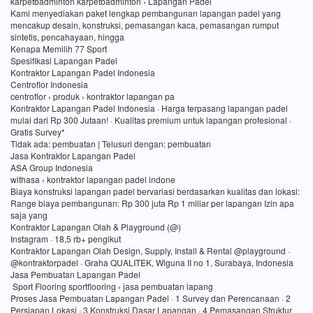
karpetbadminton karpetbadminton › Lapangan Padel
Kami menyediakan paket lengkap pembangunan lapangan padel yang
mencakup desain, konstruksi, pemasangan kaca, pemasangan rumput
sintetis, pencahayaan, hingga
Kenapa Memilih 77 Sport
Spesifikasi Lapangan Padel
Kontraktor Lapangan Padel Indonesia
Centroflor Indonesia
centroflor › produk › kontraktor lapangan pa
Kontraktor Lapangan Padel Indonesia · Harga terpasang lapangan padel
mulai dari Rp 300 Jutaan! · Kualitas premium untuk lapangan profesional ·
Gratis Survey*
Tidak ada: pembuatan ‎| Telusuri dengan: pembuatan
Jasa Kontraktor Lapangan Padel
ASA Group Indonesia
withasa › kontraktor lapangan padel indone
Biaya konstruksi lapangan padel bervariasi berdasarkan kualitas dan lokasi:
Range biaya pembangunan: Rp 300 juta Rp 1 miliar per lapangan Izin apa
saja yang
Kontraktor Lapangan Olah & Playground (@)
Instagram · 18,5 rb+ pengikut
Kontraktor Lapangan Olah Design, Supply, Install & Rental @playground ·
@kontraktorpadel · Graha QUALITEK, Wiguna II no 1, Surabaya, Indonesia
Jasa Pembuatan Lapangan Padel
Sport Flooring sportflooring › jasa pembuatan lapang
Proses Jasa Pembuatan Lapangan Padel · 1 Survey dan Perencanaan · 2
Persiapan Lokasi · 3 Konstruksi Dasar Lapangan · 4 Pemasangan Struktur