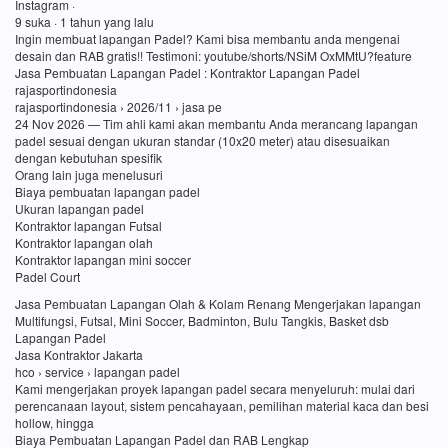
Instagram ·
9 suka · 1 tahun yang lalu
Ingin membuat lapangan Padel? Kami bisa membantu anda mengenai
desain dan RAB gratis!! Testimoni: youtube/shorts/NSiM OxMMtU?feature
Jasa Pembuatan Lapangan Padel : Kontraktor Lapangan Padel
rajasportindonesia
rajasportindonesia › 2026/11 › jasa pe
24 Nov 2026 — Tim ahli kami akan membantu Anda merancang lapangan
padel sesuai dengan ukuran standar (10x20 meter) atau disesuaikan
dengan kebutuhan spesifik
Orang lain juga menelusuri
Biaya pembuatan lapangan padel
Ukuran lapangan padel
Kontraktor lapangan Futsal
Kontraktor lapangan olah
Kontraktor lapangan mini soccer
Padel Court
Jasa Pembuatan Lapangan Olah & Kolam Renang Mengerjakan lapangan
Multifungsi, Futsal, Mini Soccer, Badminton, Bulu Tangkis, Basket dsb
Lapangan Padel
Jasa Kontraktor Jakarta
hco › service › lapangan padel
Kami mengerjakan proyek lapangan padel secara menyeluruh: mulai dari
perencanaan layout, sistem pencahayaan, pemilihan material kaca dan besi
hollow, hingga
Biaya Pembuatan Lapangan Padel dan RAB Lengkap