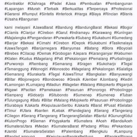
#Kontraktor #Olahraga #Padel #Jasa #Pembuatan #Pembangunan
#Lapangan #Murah #Terbaik #Berkualitas #Terpercaya #Profesional
#Garansi #Rumput #Sintetis #Interlock #Harga #Biaya #Rincian #Bisnis
#Usaha #Bangunan
kami melayani #JawaBarat #Bandung #BandungBarat #Bekasi #Bogor
#Ciamis #Cianjur #Cirebon #Garut #Indramayu #Karawang #Kuningan
#Majalengka #Pangandaran #Purwakarta #Subang #Sukabumi #Sumedang
#Banjar #Bekasi #Cimahi #Cirebon #Depok #Sukabumi #Tasikmalaya
#JawaTengah #Banjarnegara #Banyumas #Batang #Blora #Boyolali
#Brebes #Cilacap #Demak #Grobogan #Jepara #Karanganyar #Kebumen
#Klaten #Kudus #Magelang #Pati #Pekalongan #Pemalang #Purbalingga
#Purworejo #Rembang #Semarang #Sragen #Sukoharjo #Tegal
#Temanggung #Wonogiri #Wonosobo #Magelang #Pekalongan #Salatiga
#Semarang #Surakarta #Tegal #JawaTimur #Bangkalan #Banyuwangi
#Blitar #Bojonegoro #Bondowoso #Gresik #Jember #Jombang #Kediri
#Lamongan #Lumajang #Madiun #Magetan #Malang #Mojokerto #Nganjuk
#Ngawi #Pacitan #Pamekasan #Pasuruan #Ponorogo #Probolinggo
#Sampang #Sidoarjo #Situbondo #Sumenep #Sumenep #Tuban
#Tulungagung #Batu #Blitar #Malang #Mojokerto #Pasuruan #Probolinggo
#Surabaya #Jakarta #KepulauanSeribu #Jakarta #Barat #Pusat #Selatan
#Timur #Utara #banten #Lebak #Pandeglang #Serang #Tangerang
#Cilegon #Serang #Tangerang #TangerangSelatan #Bantul #GunungKidul
#KulonProgo #Sleman #Yogyakarta #Sumatera #Aceh #BandaAceh
#SumateraUtara #Medan #SumateraBarat #Padang #Riau #Pekanbaru
#Jambi #SumateraSelatan #Palembang #Bengkulu #Lampung
#BandarLampung #KepulauanBangkaBelitung #PangkalPinang