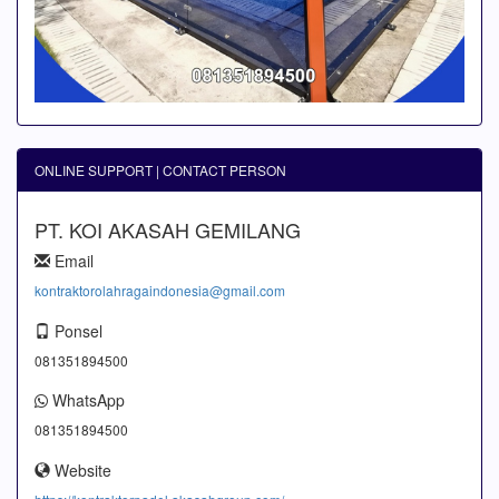
ONLINE SUPPORT | CONTACT PERSON
PT. KOI AKASAH GEMILANG
Email
kontraktorolahragaindonesia@gmail.com
Ponsel
081351894500
WhatsApp
081351894500
Website