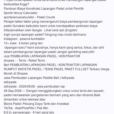
berkualitas tinggi?
Panduan Biaya Konstruksi Lapangan Padel untuk Pemilik
Sports Venue Calculator
sportsvenuecalculator › Padel Courts
Pelajari faktor faktor yang memengaruhi biaya pembangunan lapangan
padel Gunakan kalkulator kami untuk mendapatkan perkiraan biaya
Diterjemahkan oleh Google · Lihat versi asli (English)
Ingin punya lapangan padel? bingung mau mulai darimana
Instagram · pesona kontraktor
10+ suka · 4 bulan yang lalu
lapangan baru? kami solusinya, hanya kami yang serius, fokus, dan ahli
dalam pembangunan lapangan padel Jangan gambling asal pilih
Jual PEMBUATAN LAPANGAN PADEL / KONTRAKTOR
shopee › › Tenis › Raket Tenis
Beli PEMBUATAN LAPANGAN PADEL / KONTRAKTOR LAPANGAN
RUMPUT SINTETIS PADEL / TENIS PADEL PAKET FULLSET Terbaru Harga
Murah di Shopee
Jasa Pembuatan Lapangan Paddle Ball | Adhyasta
adhyasta
adhyasta › 2026/09/28 › jasa pembuatan lap
28 Sep 2026 — Dengan menggabungkan unsur unsur tenis dan squash,
padel menawarkan pengalaman bermain yang seru dan dinamis Baik
dimainkan untuk rekreasi atau
Bisnis Padel: Peluang Daya Tarik dan Investasi
TikTok · AsahPolaPikir l Pak Win
8,9 jt+ penayangan · 6 hari yang lalu