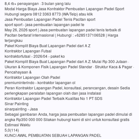
8,4 rb+ penayangan · 3 bulan yang lalu
Modal Harga Biaya Jasa Kontraktor Pembuatan Lapangan Padel Sport
Hubungi segera 0812 3363 8773 (WA/Telp) atau klik
Jasa Pembuatan Lapangan Padel Tenis Pacitan sport
sport sport › jasa pembuatan lapangan padel te
May 26, 2026 sport | Jasa pembuatan lapangan padel tenis terbaik di
Pacitan bertaraf internasional | Hubungi : +6285137106528 | Harga
terjangkau
Paket Komplit Biaya Buat Lapangan Padel dari A Z
Kontraktor Lapangan Futsal
kontraktorfutsal › 2026/04 › paket ko
Paket Komplit Biaya Buat Lapangan Padel dari A Z: Mulai Rp 300 Jutaan ·
Ukuran & Komponen Fisik Lapangan Padel Standar · Struktur Kaca & Pagar ·
Pencahayaan &
Kontraktor Lapangan Olah Padel
premiuminterindo › kontraktor lapangan ol
Peran Kontraktor Lapangan Padel, konsultasi, perancangan, desain Sedia
perlengkapan peralatan lapangan olah dan jasa instalasi
Kontraktor Lapangan Padel Terbaik Kualitas No 1 PT SDS
Sinar Painting
sinarpainting › Jasa
Sebagai gambaran Anda, harga jasa pembuatan lapangan padel dimulai di
angka Rp350 000 000 Silakan hubungi kami di sini untuk konsultasi gratis
Estimasi Waktu
5,0(114)
KUNCI AWAL PEMBUATAN SEBUAH LAPANGAN PADEL