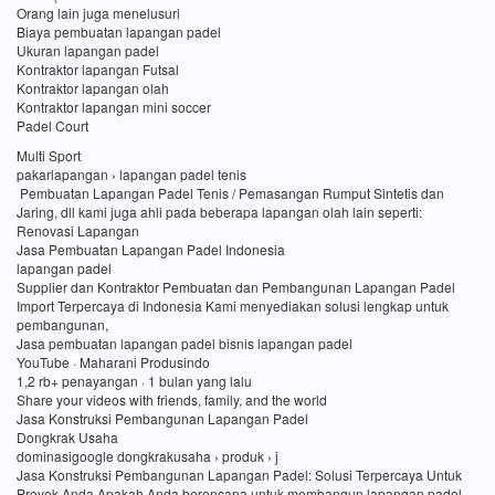
Orang lain juga menelusuri
Biaya pembuatan lapangan padel
Ukuran lapangan padel
Kontraktor lapangan Futsal
Kontraktor lapangan olah
Kontraktor lapangan mini soccer
Padel Court
Multi Sport
pakarlapangan › lapangan padel tenis
Pembuatan Lapangan Padel Tenis / Pemasangan Rumput Sintetis dan
Jaring, dll kami juga ahli pada beberapa lapangan olah lain seperti:
Renovasi Lapangan
Jasa Pembuatan Lapangan Padel Indonesia
lapangan padel
Supplier dan Kontraktor Pembuatan dan Pembangunan Lapangan Padel
Import Terpercaya di Indonesia Kami menyediakan solusi lengkap untuk
pembangunan,
Jasa pembuatan lapangan padel bisnis lapangan padel
YouTube · Maharani Produsindo
1,2 rb+ penayangan · 1 bulan yang lalu
Share your videos with friends, family, and the world
Jasa Konstruksi Pembangunan Lapangan Padel
Dongkrak Usaha
dominasigoogle dongkrakusaha › produk › j
Jasa Konstruksi Pembangunan Lapangan Padel: Solusi Terpercaya Untuk
Proyek Anda Apakah Anda berencana untuk membangun lapangan padel