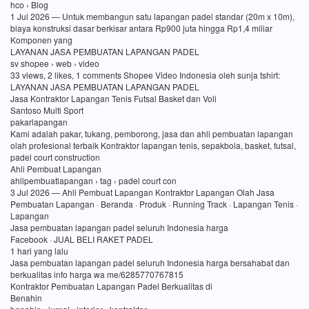
hco › Blog
1 Jul 2026 — Untuk membangun satu lapangan padel standar (20m x 10m),
biaya konstruksi dasar berkisar antara Rp900 juta hingga Rp1,4 miliar
Komponen yang
LAYANAN JASA PEMBUATAN LAPANGAN PADEL
sv shopee › web › video
33 views, 2 likes, 1 comments Shopee Video Indonesia oleh sunja tshirt:
LAYANAN JASA PEMBUATAN LAPANGAN PADEL
Jasa Kontraktor Lapangan Tenis Futsal Basket dan Voli
Santoso Multi Sport
pakarlapangan
Kami adalah pakar, tukang, pemborong, jasa dan ahli pembuatan lapangan
olah profesional terbaik Kontraktor lapangan tenis, sepakbola, basket, futsal,
padel court construction
Ahli Pembuat Lapangan
ahlipembuatlapangan › tag › padel court con
3 Jul 2026 — Ahli Pembuat Lapangan Kontraktor Lapangan Olah Jasa
Pembuatan Lapangan · Beranda · Produk · Running Track · Lapangan Tenis ·
Lapangan
Jasa pembuatan lapangan padel seluruh Indonesia harga
Facebook · JUAL BELI RAKET PADEL
1 hari yang lalu
Jasa pembuatan lapangan padel seluruh Indonesia harga bersahabat dan
berkualitas info harga wa me/6285770767815
Kontraktor Pembuatan Lapangan Padel Berkualitas di
Benahin