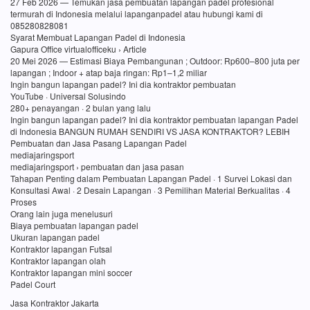
27 Feb 2026 — Temukan jasa pembuatan lapangan padel profesional
termurah di Indonesia melalui lapanganpadel atau hubungi kami di
085280828081
Syarat Membuat Lapangan Padel di Indonesia
Gapura Office virtualofficeku › Article
20 Mei 2026 — Estimasi Biaya Pembangunan ; Outdoor: Rp600–800 juta per
lapangan ; Indoor + atap baja ringan: Rp1–1,2 miliar
Ingin bangun lapangan padel? Ini dia kontraktor pembuatan
YouTube · Universal Solusindo
280+ penayangan · 2 bulan yang lalu
Ingin bangun lapangan padel? Ini dia kontraktor pembuatan lapangan Padel
di Indonesia BANGUN RUMAH SENDIRI VS JASA KONTRAKTOR? LEBIH
Pembuatan dan Jasa Pasang Lapangan Padel
mediajaringsport
mediajaringsport › pembuatan dan jasa pasan
Tahapan Penting dalam Pembuatan Lapangan Padel · 1 Survei Lokasi dan
Konsultasi Awal · 2 Desain Lapangan · 3 Pemilihan Material Berkualitas · 4
Proses
Orang lain juga menelusuri
Biaya pembuatan lapangan padel
Ukuran lapangan padel
Kontraktor lapangan Futsal
Kontraktor lapangan olah
Kontraktor lapangan mini soccer
Padel Court
Jasa Kontraktor Jakarta