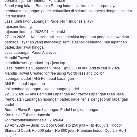
benahin › jurnal › interior › kontraktor
6 hari yang lalu — Benahin Ruang Indonesia, kontraktor terpercaya
pembuatan lapangan padel berkualitas di seluruh Indonesia dengan standar
internasional
Jasa Kontraktor Lapangan Padel No 1 Indonesia RSF
rajasportflooring
rajasportflooring › 2026/01 › kontrakt
27 Jan 2026 — Kami sebagai jasa kontraktor lapangan padel menawarkan
berbagai layanan yang mencakup semua aspek pembangunan lapangan
padel, dari awal hingga
Jasa Lapangan Padel Archives
Mandiri Trowel
mandiritrowel › product tag › jasa lap
Jasa Pembuatan Lapangan Padel Rp300 000 000 Add to cart © 2026
Mandiri Trowel Created for free using WordPress and Colibri
lapangan padel | Ahli Pembuat Lapangan –
Ahli Pembuat Lapangan
ahlipembuatlapangan › tag › lapangan padel
22 Jul 2026 — Ahli Pembuat Lapangan Kontraktor Lapangan Olah Jasa
Pembuatan Lapangan lapangan padel, padel tenis, pengecoran lapangan
padel
Berapa Biaya Bangun Lapangan Padel Lengkap dengan
Kontraktor Futsal Indonesia
kontraktorfutsalindonesia › 2026/04
23 Apr 2026 — Basic Outdoor Court, Rp 250 juta – Rp 400 juta ; Indoor
Standard Court, Rp 500 juta – Rp 800 juta ; Premium Indoor Court, > Rp 1
miliar (