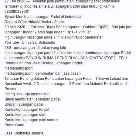
27 Feb 2026 — Temukan jasa pembuatan lapangan padel profesional
termurah di Indonesia melalui lapanganpadel atau hubungi kami di
085280828081
Syarat Membuat Lapangan Padel di Indonesia
Gapura Office virtualofficeku › Article
20 Mei 2026 — Estimasi Biaya Pembangunan ; Outdoor: Rp600–800 juta per
lapangan ; Indoor + atap baja ringan: Rp1–1,2 miliar
Ingin bangun lapangan padel? Ini dia kontraktor pembuatan
YouTube · Universal Solusindo
280+ penayangan · 2 bulan yang lalu
Ingin bangun lapangan padel? Ini dia kontraktor pembuatan lapangan Padel
di Indonesia BANGUN RUMAH SENDIRI VS JASA KONTRAKTOR? LEBIH
Pembuatan dan Jasa Pasang Lapangan Padel
mediajaringsport
mediajaringsport › pembuatan dan jasa pasan
Tahapan Penting dalam Pembuatan Lapangan Padel · 1 Survei Lokasi dan
Konsultasi Awal · 2 Desain Lapangan · 3 Pemilihan Material Berkualitas · 4
Proses
Orang lain juga menelusuri
Biaya pembuatan lapangan padel
Ukuran lapangan padel
Kontraktor lapangan Futsal
Kontraktor lapangan olah
Kontraktor lapangan mini soccer
Padel Court
Jasa Kontraktor Jakarta