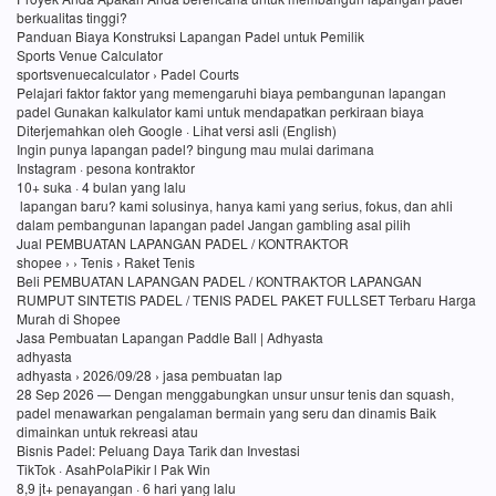
berkualitas tinggi?
Panduan Biaya Konstruksi Lapangan Padel untuk Pemilik
Sports Venue Calculator
sportsvenuecalculator › Padel Courts
Pelajari faktor faktor yang memengaruhi biaya pembangunan lapangan
padel Gunakan kalkulator kami untuk mendapatkan perkiraan biaya
Diterjemahkan oleh Google · Lihat versi asli (English)
Ingin punya lapangan padel? bingung mau mulai darimana
Instagram · pesona kontraktor
10+ suka · 4 bulan yang lalu
lapangan baru? kami solusinya, hanya kami yang serius, fokus, dan ahli
dalam pembangunan lapangan padel Jangan gambling asal pilih
Jual PEMBUATAN LAPANGAN PADEL / KONTRAKTOR
shopee › › Tenis › Raket Tenis
Beli PEMBUATAN LAPANGAN PADEL / KONTRAKTOR LAPANGAN
RUMPUT SINTETIS PADEL / TENIS PADEL PAKET FULLSET Terbaru Harga
Murah di Shopee
Jasa Pembuatan Lapangan Paddle Ball | Adhyasta
adhyasta
adhyasta › 2026/09/28 › jasa pembuatan lap
28 Sep 2026 — Dengan menggabungkan unsur unsur tenis dan squash,
padel menawarkan pengalaman bermain yang seru dan dinamis Baik
dimainkan untuk rekreasi atau
Bisnis Padel: Peluang Daya Tarik dan Investasi
TikTok · AsahPolaPikir l Pak Win
8,9 jt+ penayangan · 6 hari yang lalu