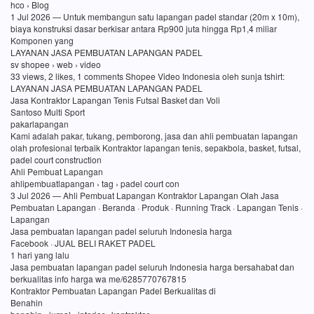
hco › Blog
1 Jul 2026 — Untuk membangun satu lapangan padel standar (20m x 10m),
biaya konstruksi dasar berkisar antara Rp900 juta hingga Rp1,4 miliar
Komponen yang
LAYANAN JASA PEMBUATAN LAPANGAN PADEL
sv shopee › web › video
33 views, 2 likes, 1 comments Shopee Video Indonesia oleh sunja tshirt:
LAYANAN JASA PEMBUATAN LAPANGAN PADEL
Jasa Kontraktor Lapangan Tenis Futsal Basket dan Voli
Santoso Multi Sport
pakarlapangan
Kami adalah pakar, tukang, pemborong, jasa dan ahli pembuatan lapangan
olah profesional terbaik Kontraktor lapangan tenis, sepakbola, basket, futsal,
padel court construction
Ahli Pembuat Lapangan
ahlipembuatlapangan › tag › padel court con
3 Jul 2026 — Ahli Pembuat Lapangan Kontraktor Lapangan Olah Jasa
Pembuatan Lapangan · Beranda · Produk · Running Track · Lapangan Tenis ·
Lapangan
Jasa pembuatan lapangan padel seluruh Indonesia harga
Facebook · JUAL BELI RAKET PADEL
1 hari yang lalu
Jasa pembuatan lapangan padel seluruh Indonesia harga bersahabat dan
berkualitas info harga wa me/6285770767815
Kontraktor Pembuatan Lapangan Padel Berkualitas di
Benahin