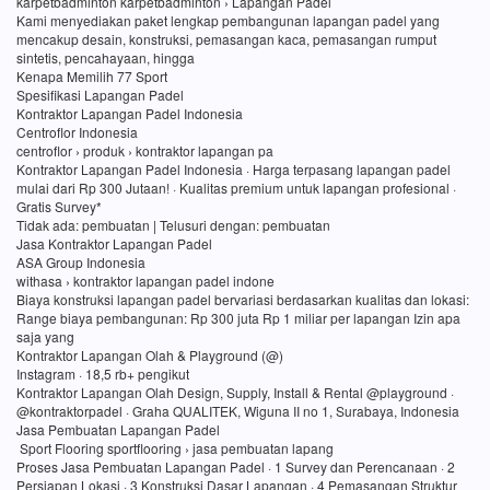
karpetbadminton karpetbadminton › Lapangan Padel
Kami menyediakan paket lengkap pembangunan lapangan padel yang
mencakup desain, konstruksi, pemasangan kaca, pemasangan rumput
sintetis, pencahayaan, hingga
Kenapa Memilih 77 Sport
Spesifikasi Lapangan Padel
Kontraktor Lapangan Padel Indonesia
Centroflor Indonesia
centroflor › produk › kontraktor lapangan pa
Kontraktor Lapangan Padel Indonesia · Harga terpasang lapangan padel
mulai dari Rp 300 Jutaan! · Kualitas premium untuk lapangan profesional ·
Gratis Survey*
Tidak ada: pembuatan ‎| Telusuri dengan: pembuatan
Jasa Kontraktor Lapangan Padel
ASA Group Indonesia
withasa › kontraktor lapangan padel indone
Biaya konstruksi lapangan padel bervariasi berdasarkan kualitas dan lokasi:
Range biaya pembangunan: Rp 300 juta Rp 1 miliar per lapangan Izin apa
saja yang
Kontraktor Lapangan Olah & Playground (@)
Instagram · 18,5 rb+ pengikut
Kontraktor Lapangan Olah Design, Supply, Install & Rental @playground ·
@kontraktorpadel · Graha QUALITEK, Wiguna II no 1, Surabaya, Indonesia
Jasa Pembuatan Lapangan Padel
Sport Flooring sportflooring › jasa pembuatan lapang
Proses Jasa Pembuatan Lapangan Padel · 1 Survey dan Perencanaan · 2
Persiapan Lokasi · 3 Konstruksi Dasar Lapangan · 4 Pemasangan Struktur