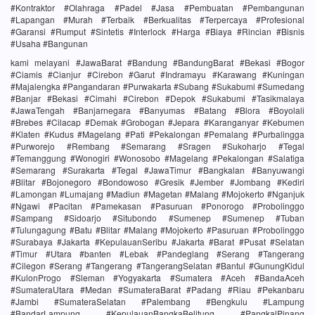
#Kontraktor #Olahraga #Padel #Jasa #Pembuatan #Pembangunan
#Lapangan #Murah #Terbaik #Berkualitas #Terpercaya #Profesional
#Garansi #Rumput #Sintetis #Interlock #Harga #Biaya #Rincian #Bisnis
#Usaha #Bangunan
kami melayani #JawaBarat #Bandung #BandungBarat #Bekasi #Bogor
#Ciamis #Cianjur #Cirebon #Garut #Indramayu #Karawang #Kuningan
#Majalengka #Pangandaran #Purwakarta #Subang #Sukabumi #Sumedang
#Banjar #Bekasi #Cimahi #Cirebon #Depok #Sukabumi #Tasikmalaya
#JawaTengah #Banjarnegara #Banyumas #Batang #Blora #Boyolali
#Brebes #Cilacap #Demak #Grobogan #Jepara #Karanganyar #Kebumen
#Klaten #Kudus #Magelang #Pati #Pekalongan #Pemalang #Purbalingga
#Purworejo #Rembang #Semarang #Sragen #Sukoharjo #Tegal
#Temanggung #Wonogiri #Wonosobo #Magelang #Pekalongan #Salatiga
#Semarang #Surakarta #Tegal #JawaTimur #Bangkalan #Banyuwangi
#Blitar #Bojonegoro #Bondowoso #Gresik #Jember #Jombang #Kediri
#Lamongan #Lumajang #Madiun #Magetan #Malang #Mojokerto #Nganjuk
#Ngawi #Pacitan #Pamekasan #Pasuruan #Ponorogo #Probolinggo
#Sampang #Sidoarjo #Situbondo #Sumenep #Sumenep #Tuban
#Tulungagung #Batu #Blitar #Malang #Mojokerto #Pasuruan #Probolinggo
#Surabaya #Jakarta #KepulauanSeribu #Jakarta #Barat #Pusat #Selatan
#Timur #Utara #banten #Lebak #Pandeglang #Serang #Tangerang
#Cilegon #Serang #Tangerang #TangerangSelatan #Bantul #GunungKidul
#KulonProgo #Sleman #Yogyakarta #Sumatera #Aceh #BandaAceh
#SumateraUtara #Medan #SumateraBarat #Padang #Riau #Pekanbaru
#Jambi #SumateraSelatan #Palembang #Bengkulu #Lampung
#BandarLampung #KepulauanBangkaBelitung #PangkalPinang