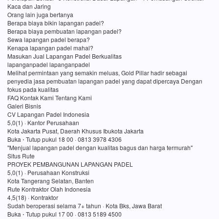
Kaca dan Jaring
Orang lain juga bertanya
Berapa biaya bikin lapangan padel?
Berapa biaya pembuatan lapangan padel?
Sewa lapangan padel berapa?
Kenapa lapangan padel mahal?
Masukan Jual Lapangan Padel Berkualitas
lapanganpadel lapanganpadel
Melihat permintaan yang semakin meluas, Gold Pillar hadir sebagai
penyedia jasa pembuatan lapangan padel yang dapat dipercaya Dengan
fokus pada kualitas
FAQ Kontak Kami Tentang Kami
Galeri Bisnis
CV Lapangan Padel Indonesia
5,0(1) · Kantor Perusahaan
Kota Jakarta Pusat, Daerah Khusus Ibukota Jakarta
Buka ⋅ Tutup pukul 18 00 · 0813 3978 4306
"Menjual lapangan padel dengan kualitas bagus dan harga termurah"
Situs Rute
PROYEK PEMBANGUNAN LAPANGAN PADEL
5,0(1) · Perusahaan Konstruksi
Kota Tangerang Selatan, Banten
Rute Kontraktor Olah Indonesia
4,5(18) · Kontraktor
Sudah beroperasi selama 7+ tahun · Kota Bks, Jawa Barat
Buka ⋅ Tutup pukul 17 00 · 0813 5189 4500