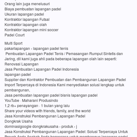
Orang lain juga menelusuri
Biaya pembuatan lapangan padel
Ukuran lapangan padel
Kontraktor lapangan Futsal
Kontraktor lapangan olah
Kontraktor lapangan mini soccer
Padel Court
Multi Sport
pakarlapangan › lapangan padel tenis
Pembuatan Lapangan Padel Tenis / Pemasangan Rumput Sintetis dan
Jaring, dll kami juga ahli pada beberapa lapangan olah lain seperti:
Renovasi Lapangan
Jasa Pembuatan Lapangan Padel Indonesia
lapangan padel
Supplier dan Kontraktor Pembuatan dan Pembangunan Lapangan Padel
Import Terpercaya di Indonesia Kami menyediakan solusi lengkap untuk
pembangunan,
Jasa pembuatan lapangan padel bisnis lapangan padel
YouTube · Maharani Produsindo
1,2 rb+ penayangan · 1 bulan yang lalu
Share your videos with friends, family, and the world
Jasa Konstruksi Pembangunan Lapangan Padel
Dongkrak Usaha
dominasigoogle dongkrakusaha › produk › j
Jasa Konstruksi Pembangunan Lapangan Padel: Solusi Terpercaya Untuk
Proyek Anda Apakah Anda berencana untuk membangun lapangan padel