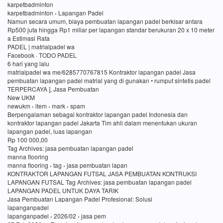
karpetbadminton
karpetbadminton › Lapangan Padel
Namun secara umum, biaya pembuatan lapangan padel berkisar antara
Rp500 juta hingga Rp1 miliar per lapangan standar berukuran 20 x 10 meter
a Estimasi Rata
PADEL | matrialpadel wa
Facebook · TODO PADEL
6 hari yang lalu
matrialpadel wa me/6285770767815 Kontraktor lapangan padel Jasa
pembuatan lapangan padel matrial yang di gunakan • rumput sintetis padel
TERPERCAYA ], Jasa Pembuatan
New UKM
newukm › item › mark › spam
Berpengalaman sebagai kontraktor lapangan padel Indonesia dan
kontraktor lapangan padel Jakarta Tim ahli dalam menentukan ukuran
lapangan padel, luas lapangan
Rp 100 000,00
Tag Archives: jasa pembuatan lapangan padel
manna flooring
manna flooring › tag › jasa pembuatan lapan
KONTRAKTOR LAPANGAN FUTSAL JASA PEMBUATAN KONTRUKSI
LAPANGAN FUTSAL Tag Archives: jasa pembuatan lapangan padel
LAPANGAN PADEL UNTUK DAYA TARIK
Jasa Pembuatan Lapangan Padel Profesional: Solusi
lapanganpadel
lapanganpadel › 2026/02 › jasa pem