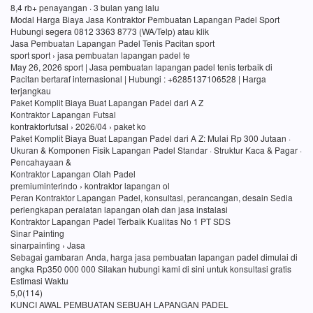
8,4 rb+ penayangan · 3 bulan yang lalu
Modal Harga Biaya Jasa Kontraktor Pembuatan Lapangan Padel Sport
Hubungi segera 0812 3363 8773 (WA/Telp) atau klik
Jasa Pembuatan Lapangan Padel Tenis Pacitan sport
sport sport › jasa pembuatan lapangan padel te
May 26, 2026 sport | Jasa pembuatan lapangan padel tenis terbaik di
Pacitan bertaraf internasional | Hubungi : +6285137106528 | Harga
terjangkau
Paket Komplit Biaya Buat Lapangan Padel dari A Z
Kontraktor Lapangan Futsal
kontraktorfutsal › 2026/04 › paket ko
Paket Komplit Biaya Buat Lapangan Padel dari A Z: Mulai Rp 300 Jutaan ·
Ukuran & Komponen Fisik Lapangan Padel Standar · Struktur Kaca & Pagar ·
Pencahayaan &
Kontraktor Lapangan Olah Padel
premiuminterindo › kontraktor lapangan ol
Peran Kontraktor Lapangan Padel, konsultasi, perancangan, desain Sedia
perlengkapan peralatan lapangan olah dan jasa instalasi
Kontraktor Lapangan Padel Terbaik Kualitas No 1 PT SDS
Sinar Painting
sinarpainting › Jasa
Sebagai gambaran Anda, harga jasa pembuatan lapangan padel dimulai di
angka Rp350 000 000 Silakan hubungi kami di sini untuk konsultasi gratis
Estimasi Waktu
5,0(114)
KUNCI AWAL PEMBUATAN SEBUAH LAPANGAN PADEL