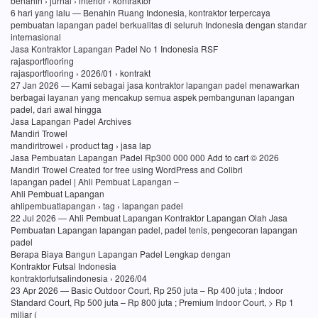
benahin › jurnal › interior › kontraktor
6 hari yang lalu — Benahin Ruang Indonesia, kontraktor terpercaya
pembuatan lapangan padel berkualitas di seluruh Indonesia dengan standar
internasional
Jasa Kontraktor Lapangan Padel No 1 Indonesia RSF
rajasportflooring
rajasportflooring › 2026/01 › kontrakt
27 Jan 2026 — Kami sebagai jasa kontraktor lapangan padel menawarkan
berbagai layanan yang mencakup semua aspek pembangunan lapangan
padel, dari awal hingga
Jasa Lapangan Padel Archives
Mandiri Trowel
mandiritrowel › product tag › jasa lap
Jasa Pembuatan Lapangan Padel Rp300 000 000 Add to cart © 2026
Mandiri Trowel Created for free using WordPress and Colibri
lapangan padel | Ahli Pembuat Lapangan –
Ahli Pembuat Lapangan
ahlipembuatlapangan › tag › lapangan padel
22 Jul 2026 — Ahli Pembuat Lapangan Kontraktor Lapangan Olah Jasa
Pembuatan Lapangan lapangan padel, padel tenis, pengecoran lapangan
padel
Berapa Biaya Bangun Lapangan Padel Lengkap dengan
Kontraktor Futsal Indonesia
kontraktorfutsalindonesia › 2026/04
23 Apr 2026 — Basic Outdoor Court, Rp 250 juta – Rp 400 juta ; Indoor
Standard Court, Rp 500 juta – Rp 800 juta ; Premium Indoor Court, > Rp 1
miliar (