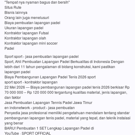
"Tempat nya nyaman bagus dan bersih"
Situs Rute
Bisnis lainnya
Orang lain juga menelusuri
Biaya pembuatan lapangan padel
Ukuran lapangan padel
Kontraktor lapangan Futsal
Kontraktor lapangan olah
Kontraktor lapangan mini soccer
Padel
Sport sport › jasa pembuatan lapangan padel
Sport, Ahli Pembuatan Lapangan Padel Berkualitas di Indonesia Dengan
lebih dari 11 tahun pengalaman di bidang konstruksi, kami pastikan
lapangan padel
Biaya Pembangunan Lapangan Padel Tenis 2026 sport
sport sport › kontraktor lapangan
22 Mei 2026 — Biaya pembangunan lapangan padel tenis 2026 berkisar Rp
70 000 000 – Rp 120 000 000 tergantung kualitas material, jenis lapangan,
dan faktor
Jasa Pembuatan Lapangan Tennis Padel Jawa Timur
en indonetwork › product › jasa pembuatan
Penyedia jasa profesional memiliki pengetahuan mendalam tentang standar
pembangunan lapangan tenis padel, material yang tepat, dan teknik instalasi
yang benar
BARU! Pembuatan 1 SET Lengkap Lapangan Padel di
YouTube · SPORT OFFICIAL