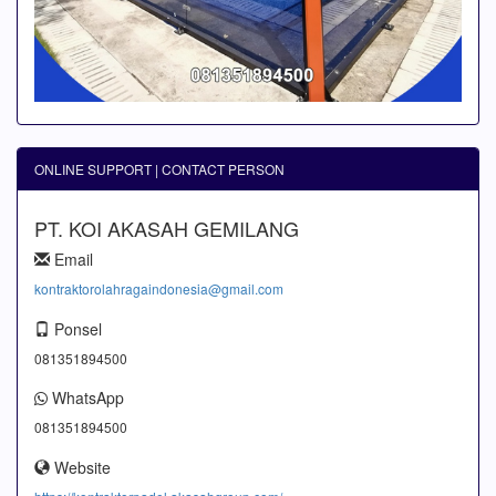
ONLINE SUPPORT | CONTACT PERSON
PT. KOI AKASAH GEMILANG
Email
kontraktorolahragaindonesia@gmail.com
Ponsel
081351894500
WhatsApp
081351894500
Website