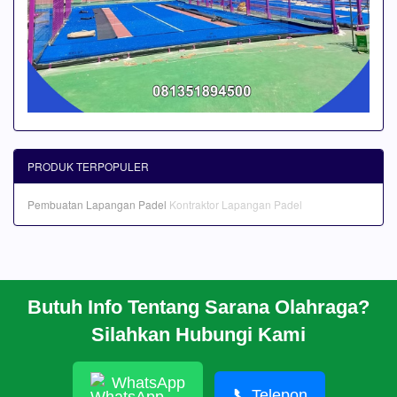
PRODUK TERPOPULER
Pembuatan Lapangan Padel
Kontraktor Lapangan Padel
Butuh Info Tentang Sarana Olahraga?
BERANDA
Silahkan Hubungi Kami
PROFIL
CARA PESAN
ARTIKEL
WhatsApp
HUBUNGI KAMI
📞
Telepon