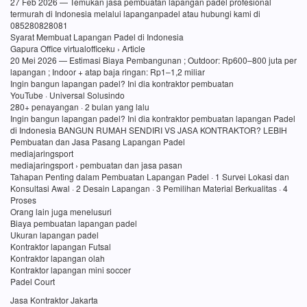
27 Feb 2026 — Temukan jasa pembuatan lapangan padel profesional
termurah di Indonesia melalui lapanganpadel atau hubungi kami di
085280828081
Syarat Membuat Lapangan Padel di Indonesia
Gapura Office virtualofficeku › Article
20 Mei 2026 — Estimasi Biaya Pembangunan ; Outdoor: Rp600–800 juta per
lapangan ; Indoor + atap baja ringan: Rp1–1,2 miliar
Ingin bangun lapangan padel? Ini dia kontraktor pembuatan
YouTube · Universal Solusindo
280+ penayangan · 2 bulan yang lalu
Ingin bangun lapangan padel? Ini dia kontraktor pembuatan lapangan Padel
di Indonesia BANGUN RUMAH SENDIRI VS JASA KONTRAKTOR? LEBIH
Pembuatan dan Jasa Pasang Lapangan Padel
mediajaringsport
mediajaringsport › pembuatan dan jasa pasan
Tahapan Penting dalam Pembuatan Lapangan Padel · 1 Survei Lokasi dan
Konsultasi Awal · 2 Desain Lapangan · 3 Pemilihan Material Berkualitas · 4
Proses
Orang lain juga menelusuri
Biaya pembuatan lapangan padel
Ukuran lapangan padel
Kontraktor lapangan Futsal
Kontraktor lapangan olah
Kontraktor lapangan mini soccer
Padel Court
Jasa Kontraktor Jakarta