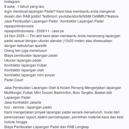
Instagram ·
9 suka · 1 tahun yang lalu
Ingin membuat lapangan Padel? Kami bisa membantu anda mengenai
desain dan RAB gratis!! Testimoni: youtube/shorts/NSiM OxMMtU?feature
Jasa Pembuatan Lapangan Padel : Kontraktor Lapangan Padel
rajasportindonesia
rajasportindonesia › 2026/11 › jasa pe
24 Nov 2026 — Tim ahli kami akan membantu Anda merancang lapangan
padel sesuai dengan ukuran standar (10x20 meter) atau disesuaikan
dengan kebutuhan spesifik
Orang lain juga menelusuri
Biaya pembuatan lapangan padel
Ukuran lapangan padel
Kontraktor lapangan Futsal
Kontraktor lapangan olah
Kontraktor lapangan mini soccer
Padel Court
Jasa Pembuatan Lapangan Olah & Kolam Renang Mengerjakan lapangan
Multifungsi, Futsal, Mini Soccer, Badminton, Bulu Tangkis, Basket dsb
Lapangan Padel
Jasa Kontraktor Jakarta
hco › service › lapangan padel
Kami mengerjakan proyek lapangan padel secara menyeluruh: mulai dari
perencanaan layout, sistem pencahayaan, pemilihan material kaca dan besi
hollow, hingga
Biaya Pembuatan Lapangan Padel dan RAB Lengkap