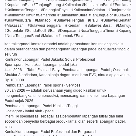
#KepulauanRiau #TanjungPinang #Kalimatan #KalimantanBarat #Pontianak
#KalimantanTengah #PalangkaRaya #KalimantanSelatan #Banjarmasin
#KalimantanTimur #Samarinda #KalimantanUtara #TanjungSelor #Sulawesi
#SulawesiUtara #Manado #SulawesiTengah #Palu #SulawesiSelatan
#Makassar #SulawesiTenggara #Kendari #SulawesiBarat #Mamuju
#Gorontalo #SundaKecil #Bali #Denpasar #NusaTenggaraTimur #Kupang
#NusaTenggaraBarat #Mataram #lombok #Batam
kontraktorpadel kontraktorpadel adalah perusahaan kontraktor spesialis
dalam perancangan dan pembangunan lapangan padel berkualitas tinggi di
seluruh
Kontraktor Lapangan Padel Jakarta: Solusi Profesional
Sport sport › kontraktor lapangan padel jaka
4 Jul 2026 — Tabel Estimasi Biaya Pembuatan Lapangan Padel ; Opsional:
Struktur Atap/Indoor, Kanopi baja ringan, membran PVC, atau atap galvalum,
Rp 100 000
Pembuatan Lapangan Padel sports › Services
30 Jan 2026 — adalah perusahaan yang didedikasikan untuk
mengembangkan, memproduksi, memasang, dan memelihara Lapangan
Padel sejak 2026
Pembuatan Lapangan Padel Kualitas Tinggi
› category › lantai olah › padel
memiliki spesialisasi sebagai jasa pembuatan lapangan futsal dan mini
soccer dan penyedia berbagai produk lantai olah seperti lapangan padel,
tenis,
Kontraktor Lapangan Padel Profesional dan Bergaransi