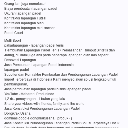
Orang lain juga menelusuri
Biaya pembuatan lapangan padel
Ukuran lapangan padel
Kontraktor lapangan Futsal
Kontraktor lapangan olah
Kontraktor lapangan mini soccer
Padel Court
Multi Sport
pakarlapangan › lapangan padel tenis
Pembuatan Lapangan Padel Tenis / Pemasangan Rumput Sintetis dan
Jaring, dll kami juga ahli pada beberapa lapangan olah lain seperti:
Renovasi Lapangan
Jasa Pembuatan Lapangan Padel Indonesia
lapangan padel
Supplier dan Kontraktor Pembuatan dan Pembangunan Lapangan Padel
Import Terpercaya di Indonesia Kami menyediakan solusi lengkap untuk
pembangunan,
Jasa pembuatan lapangan padel bisnis lapangan padel
YouTube · Maharani Produsindo
1,2 rb+ penayangan · 1 bulan yang lalu
Share your videos with friends, family, and the world
Jasa Konstruksi Pembangunan Lapangan Padel
Dongkrak Usaha
dominasigoogle dongkrakusaha › produk › j
Jasa Konstruksi Pembangunan Lapangan Padel: Solusi Terpercaya Untuk
Proyek Anda Apakah Anda berencana untuk membangun lapangan padel