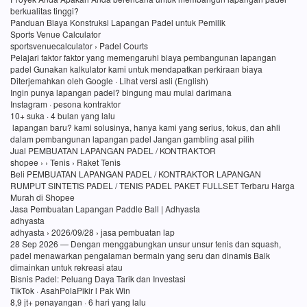
berkualitas tinggi?
Panduan Biaya Konstruksi Lapangan Padel untuk Pemilik
Sports Venue Calculator
sportsvenuecalculator › Padel Courts
Pelajari faktor faktor yang memengaruhi biaya pembangunan lapangan
padel Gunakan kalkulator kami untuk mendapatkan perkiraan biaya
Diterjemahkan oleh Google · Lihat versi asli (English)
Ingin punya lapangan padel? bingung mau mulai darimana
Instagram · pesona kontraktor
10+ suka · 4 bulan yang lalu
lapangan baru? kami solusinya, hanya kami yang serius, fokus, dan ahli
dalam pembangunan lapangan padel Jangan gambling asal pilih
Jual PEMBUATAN LAPANGAN PADEL / KONTRAKTOR
shopee › › Tenis › Raket Tenis
Beli PEMBUATAN LAPANGAN PADEL / KONTRAKTOR LAPANGAN
RUMPUT SINTETIS PADEL / TENIS PADEL PAKET FULLSET Terbaru Harga
Murah di Shopee
Jasa Pembuatan Lapangan Paddle Ball | Adhyasta
adhyasta
adhyasta › 2026/09/28 › jasa pembuatan lap
28 Sep 2026 — Dengan menggabungkan unsur unsur tenis dan squash,
padel menawarkan pengalaman bermain yang seru dan dinamis Baik
dimainkan untuk rekreasi atau
Bisnis Padel: Peluang Daya Tarik dan Investasi
TikTok · AsahPolaPikir l Pak Win
8,9 jt+ penayangan · 6 hari yang lalu