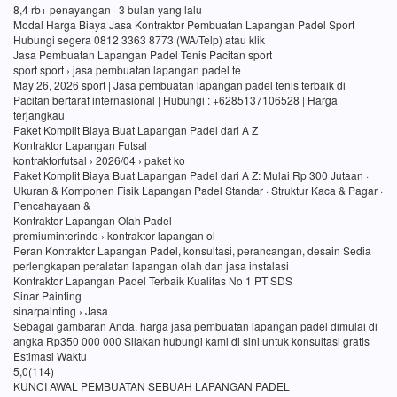
8,4 rb+ penayangan · 3 bulan yang lalu
Modal Harga Biaya Jasa Kontraktor Pembuatan Lapangan Padel Sport
Hubungi segera 0812 3363 8773 (WA/Telp) atau klik
Jasa Pembuatan Lapangan Padel Tenis Pacitan sport
sport sport › jasa pembuatan lapangan padel te
May 26, 2026 sport | Jasa pembuatan lapangan padel tenis terbaik di
Pacitan bertaraf internasional | Hubungi : +6285137106528 | Harga
terjangkau
Paket Komplit Biaya Buat Lapangan Padel dari A Z
Kontraktor Lapangan Futsal
kontraktorfutsal › 2026/04 › paket ko
Paket Komplit Biaya Buat Lapangan Padel dari A Z: Mulai Rp 300 Jutaan ·
Ukuran & Komponen Fisik Lapangan Padel Standar · Struktur Kaca & Pagar ·
Pencahayaan &
Kontraktor Lapangan Olah Padel
premiuminterindo › kontraktor lapangan ol
Peran Kontraktor Lapangan Padel, konsultasi, perancangan, desain Sedia
perlengkapan peralatan lapangan olah dan jasa instalasi
Kontraktor Lapangan Padel Terbaik Kualitas No 1 PT SDS
Sinar Painting
sinarpainting › Jasa
Sebagai gambaran Anda, harga jasa pembuatan lapangan padel dimulai di
angka Rp350 000 000 Silakan hubungi kami di sini untuk konsultasi gratis
Estimasi Waktu
5,0(114)
KUNCI AWAL PEMBUATAN SEBUAH LAPANGAN PADEL