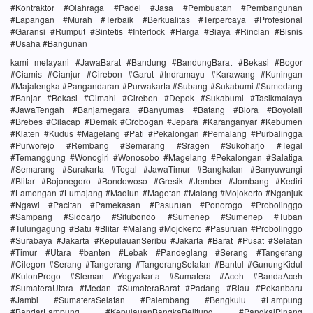
#Kontraktor #Olahraga #Padel #Jasa #Pembuatan #Pembangunan
#Lapangan #Murah #Terbaik #Berkualitas #Terpercaya #Profesional
#Garansi #Rumput #Sintetis #Interlock #Harga #Biaya #Rincian #Bisnis
#Usaha #Bangunan
kami melayani #JawaBarat #Bandung #BandungBarat #Bekasi #Bogor
#Ciamis #Cianjur #Cirebon #Garut #Indramayu #Karawang #Kuningan
#Majalengka #Pangandaran #Purwakarta #Subang #Sukabumi #Sumedang
#Banjar #Bekasi #Cimahi #Cirebon #Depok #Sukabumi #Tasikmalaya
#JawaTengah #Banjarnegara #Banyumas #Batang #Blora #Boyolali
#Brebes #Cilacap #Demak #Grobogan #Jepara #Karanganyar #Kebumen
#Klaten #Kudus #Magelang #Pati #Pekalongan #Pemalang #Purbalingga
#Purworejo #Rembang #Semarang #Sragen #Sukoharjo #Tegal
#Temanggung #Wonogiri #Wonosobo #Magelang #Pekalongan #Salatiga
#Semarang #Surakarta #Tegal #JawaTimur #Bangkalan #Banyuwangi
#Blitar #Bojonegoro #Bondowoso #Gresik #Jember #Jombang #Kediri
#Lamongan #Lumajang #Madiun #Magetan #Malang #Mojokerto #Nganjuk
#Ngawi #Pacitan #Pamekasan #Pasuruan #Ponorogo #Probolinggo
#Sampang #Sidoarjo #Situbondo #Sumenep #Sumenep #Tuban
#Tulungagung #Batu #Blitar #Malang #Mojokerto #Pasuruan #Probolinggo
#Surabaya #Jakarta #KepulauanSeribu #Jakarta #Barat #Pusat #Selatan
#Timur #Utara #banten #Lebak #Pandeglang #Serang #Tangerang
#Cilegon #Serang #Tangerang #TangerangSelatan #Bantul #GunungKidul
#KulonProgo #Sleman #Yogyakarta #Sumatera #Aceh #BandaAceh
#SumateraUtara #Medan #SumateraBarat #Padang #Riau #Pekanbaru
#Jambi #SumateraSelatan #Palembang #Bengkulu #Lampung
#BandarLampung #KepulauanBangkaBelitung #PangkalPinang