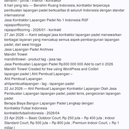
benahin › jurnal › interior › kontraktor
6 hari yang lalu — Benahin Ruang Indonesia, kontraktor terpercaya
pembuatan lapangan padel berkualitas di seluruh Indonesia dengan standar
internasional
Jasa Kontraktor Lapangan Padel No 1 Indonesia RSF
rajasportflooring
rajasportflooring › 2026/01 › kontrakt
27 Jan 2026 — Kami sebagai jasa kontraktor lapangan padel menawarkan
berbagai layanan yang mencakup semua aspek pembangunan lapangan
padel, dari awal hingga
Jasa Lapangan Padel Archives
Mandiri Trowel
mandiritrowel › product tag › jasa lap
Jasa Pembuatan Lapangan Padel Rp300 000 000 Add to cart © 2026
Mandiri Trowel Created for free using WordPress and Colibri
lapangan padel | Ahli Pembuat Lapangan –
Ahli Pembuat Lapangan
ahlipembuatlapangan › tag › lapangan padel
22 Jul 2026 — Ahli Pembuat Lapangan Kontraktor Lapangan Olah Jasa
Pembuatan Lapangan lapangan padel, padel tenis, pengecoran lapangan
padel
Berapa Biaya Bangun Lapangan Padel Lengkap dengan
Kontraktor Futsal Indonesia
kontraktorfutsalindonesia › 2026/04
23 Apr 2026 — Basic Outdoor Court, Rp 250 juta – Rp 400 juta ; Indoor
Standard Court, Rp 500 juta – Rp 800 juta ; Premium Indoor Court, > Rp 1
miliar (