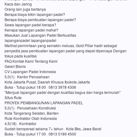
Kaca dan Jaring
Orang lain juga bertanya
Berapa biaya bikin lapangan padel?
Berapa biaya pembuatan lapangan padel?
Sewa lapangan padel berapa?
Kenapa lapangan padel mahal?
Masukan Jual Lapangan Padel Berkualitas
lapanganpadel lapanganpadel
Melihat permintaan yang semakin meluas, Gold Pillar hadir sebagai
penyedia jasa pembuatan lapangan padel yang dapat dipercaya Dengan
fokus pada kualitas
FAQ Kontak Kami Tentang Kami
Galeri Bisnis
CV Lapangan Padel Indonesia
5,0(1) · Kantor Perusahaan
Kota Jakarta Pusat, Daerah Khusus Ibukota Jakarta
Buka ⋅ Tutup pukul 18 00 · 0813 3978 4306
"Menjual lapangan padel dengan kualitas bagus dan harga termurah"
Situs Rute
PROYEK PEMBANGUNAN LAPANGAN PADEL
5,0(1) · Perusahaan Konstruksi
Kota Tangerang Selatan, Banten
Rute Kontraktor Olah Indonesia
4,5(18) · Kontraktor
Sudah beroperasi selama 7+ tahun · Kota Bks, Jawa Barat
Buka ⋅ Tutup pukul 17 00 · 0813 5189 4500