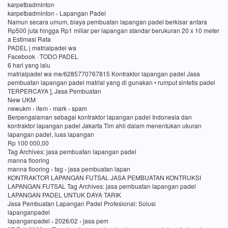
karpetbadminton
karpetbadminton › Lapangan Padel
Namun secara umum, biaya pembuatan lapangan padel berkisar antara
Rp500 juta hingga Rp1 miliar per lapangan standar berukuran 20 x 10 meter
a Estimasi Rata
PADEL | matrialpadel wa
Facebook · TODO PADEL
6 hari yang lalu
matrialpadel wa me/6285770767815 Kontraktor lapangan padel Jasa
pembuatan lapangan padel matrial yang di gunakan • rumput sintetis padel
TERPERCAYA ], Jasa Pembuatan
New UKM
newukm › item › mark › spam
Berpengalaman sebagai kontraktor lapangan padel Indonesia dan
kontraktor lapangan padel Jakarta Tim ahli dalam menentukan ukuran
lapangan padel, luas lapangan
Rp 100 000,00
Tag Archives: jasa pembuatan lapangan padel
manna flooring
manna flooring › tag › jasa pembuatan lapan
KONTRAKTOR LAPANGAN FUTSAL JASA PEMBUATAN KONTRUKSI
LAPANGAN FUTSAL Tag Archives: jasa pembuatan lapangan padel
LAPANGAN PADEL UNTUK DAYA TARIK
Jasa Pembuatan Lapangan Padel Profesional: Solusi
lapanganpadel
lapanganpadel › 2026/02 › jasa pem