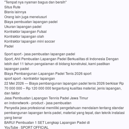
"Tempat nya nyaman bagus dan bersih"
Situs Rute
Bisnis lainnya
Orang lain juga menelusuri
Biaya pembuatan lapangan padel
Ukuran lapangan padel
Kontraktor lapangan Futsal
Kontraktor lapangan olah
Kontraktor lapangan mini soccer
Padel
Sport sport › jasa pembuatan lapangan padel
Sport, Ahli Pembuatan Lapangan Padel Berkualitas di Indonesia Dengan
lebih dari 11 tahun pengalaman di bidang konstruksi, kami pastikan
lapangan padel
Biaya Pembangunan Lapangan Padel Tenis 2026 sport
sport sport › kontraktor lapangan
22 Mei 2026 — Biaya pembangunan lapangan padel tenis 2026 berkisar Rp
70 000 000 – Rp 120 000 000 tergantung kualitas material, jenis lapangan,
dan faktor
Jasa Pembuatan Lapangan Tennis Padel Jawa Timur
en indonetwork › product › jasa pembuatan
Penyedia jasa profesional memiliki pengetahuan mendalam tentang standar
pembangunan lapangan tenis padel, material yang tepat, dan teknik instalasi
yang benar
BARU! Pembuatan 1 SET Lengkap Lapangan Padel di
YouTube · SPORT OFFICIAL