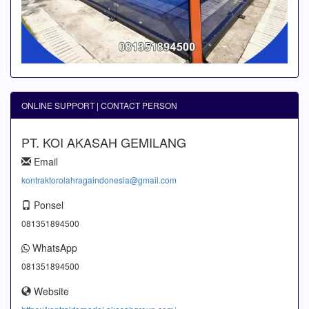
ONLINE SUPPORT | CONTACT PERSON
PT. KOI AKASAH GEMILANG
Email
kontraktorolahragaindonesia@gmail.com
Ponsel
081351894500
WhatsApp
081351894500
Website