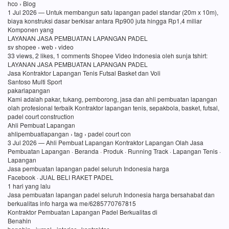
hco › Blog
1 Jul 2026 — Untuk membangun satu lapangan padel standar (20m x 10m),
biaya konstruksi dasar berkisar antara Rp900 juta hingga Rp1,4 miliar
Komponen yang
LAYANAN JASA PEMBUATAN LAPANGAN PADEL
sv shopee › web › video
33 views, 2 likes, 1 comments Shopee Video Indonesia oleh sunja tshirt:
LAYANAN JASA PEMBUATAN LAPANGAN PADEL
Jasa Kontraktor Lapangan Tenis Futsal Basket dan Voli
Santoso Multi Sport
pakarlapangan
Kami adalah pakar, tukang, pemborong, jasa dan ahli pembuatan lapangan
olah profesional terbaik Kontraktor lapangan tenis, sepakbola, basket, futsal,
padel court construction
Ahli Pembuat Lapangan
ahlipembuatlapangan › tag › padel court con
3 Jul 2026 — Ahli Pembuat Lapangan Kontraktor Lapangan Olah Jasa
Pembuatan Lapangan · Beranda · Produk · Running Track · Lapangan Tenis ·
Lapangan
Jasa pembuatan lapangan padel seluruh Indonesia harga
Facebook · JUAL BELI RAKET PADEL
1 hari yang lalu
Jasa pembuatan lapangan padel seluruh Indonesia harga bersahabat dan
berkualitas info harga wa me/6285770767815
Kontraktor Pembuatan Lapangan Padel Berkualitas di
Benahin