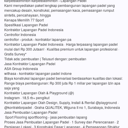
karpetbadminton karpetbadminton › Lapangan Padel
Kami menyediakan paket lengkap pembangunan lapangan padel yang
mencakup desain, konstruksi, pemasangan kaca, pemasangan rumput
sintetis, pencahayaan, hingga
Kenapa Memilih 77 Sport
Spesifikasi Lapangan Padel
Kontraktor Lapangan Padel Indonesia
Centroflor Indonesia
centroflor › produk › kontraktor lapangan pa
Kontraktor Lapangan Padel Indonesia · Harga terpasang lapangan padel
mulai dari Rp 300 Jutaan! · Kualitas premium untuk lapangan profesional ·
Gratis Survey*
Tidak ada: pembuatan ‎| Telusuri dengan: pembuatan
Jasa Kontraktor Lapangan Padel
ASA Group Indonesia
withasa › kontraktor lapangan padel indone
Biaya konstruksi lapangan padel bervariasi berdasarkan kualitas dan lokasi:
Range biaya pembangunan: Rp 300 juta Rp 1 miliar per lapangan Izin apa
saja yang
Kontraktor Lapangan Olah & Playground (@)
Instagram · 18,5 rb+ pengikut
Kontraktor Lapangan Olah Design, Supply, Install & Rental @playground ·
@kontraktorpadel · Graha QUALITEK, Wiguna II no 1, Surabaya, Indonesia
Jasa Pembuatan Lapangan Padel
Sport Flooring sportflooring › jasa pembuatan lapang
Proses Jasa Pembuatan Lapangan Padel · 1 Survey dan Perencanaan · 2
Persiapan Lokasi · 3 Konstruksi Dasar Lapangan · 4 Pemasangan Struktur