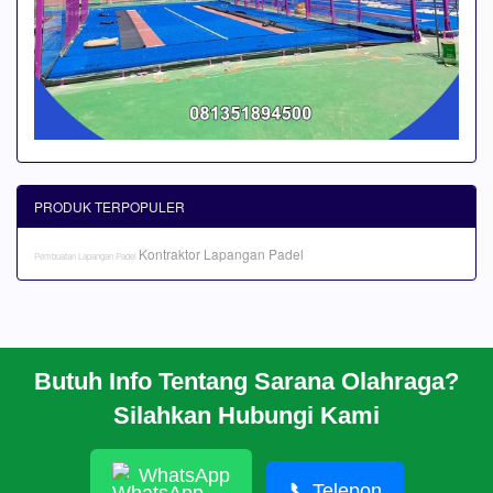
PRODUK TERPOPULER
Kontraktor Lapangan Padel
Pembuatan Lapangan Padel
Butuh Info Tentang Sarana Olahraga?
BERANDA
Silahkan Hubungi Kami
PROFIL
CARA PESAN
ARTIKEL
WhatsApp
HUBUNGI KAMI
📞
Telepon