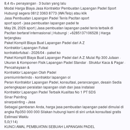
8,4 rb+ penayangan · 3 bulan yang lalu
Modal Harga Biaya Jasa Kontraktor Pembuatan Lapangan Padel Sport
Hubungi segera 0812 3363 8773 (WA/Telp) atau klik
Jasa Pembuatan Lapangan Padel Tenis Pacitan sport
sport sport › jasa pembuatan lapangan padel te
May 26, 2026 sport | Jasa pembuatan lapangan padel tenis terbaik di
Pacitan bertaraf internasional | Hubungi : +6285137106528 | Harga
terjangkau
Paket Komplit Biaya Buat Lapangan Padel dari A Z
Kontraktor Lapangan Futsal
kontraktorfutsal › 2026/04 › paket ko
Paket Komplit Biaya Buat Lapangan Padel dari A Z: Mulai Rp 300 Jutaan ·
Ukuran & Komponen Fisik Lapangan Padel Standar · Struktur Kaca & Pagar ·
Pencahayaan &
Kontraktor Lapangan Olah Padel
premiuminterindo › kontraktor lapangan ol
Peran Kontraktor Lapangan Padel, konsultasi, perancangan, desain Sedia
perlengkapan peralatan lapangan olah dan jasa instalasi
Kontraktor Lapangan Padel Terbaik Kualitas No 1 PT SDS
Sinar Painting
sinarpainting › Jasa
Sebagai gambaran Anda, harga jasa pembuatan lapangan padel dimulai di
angka Rp350 000 000 Silakan hubungi kami di sini untuk konsultasi gratis
Estimasi Waktu
5,0(114)
KUNCI AWAL PEMBUATAN SEBUAH LAPANGAN PADEL