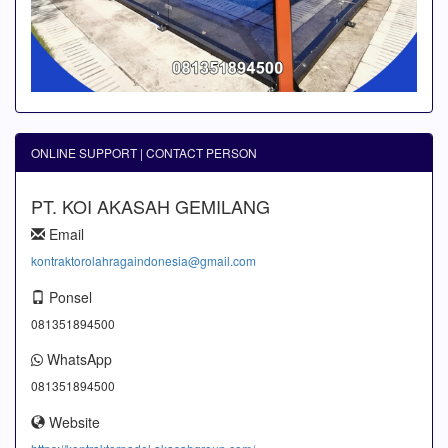
ONLINE SUPPORT | CONTACT PERSON
PT. KOI AKASAH GEMILANG
Email
kontraktorolahragaindonesia@gmail.com
Ponsel
081351894500
WhatsApp
081351894500
Website