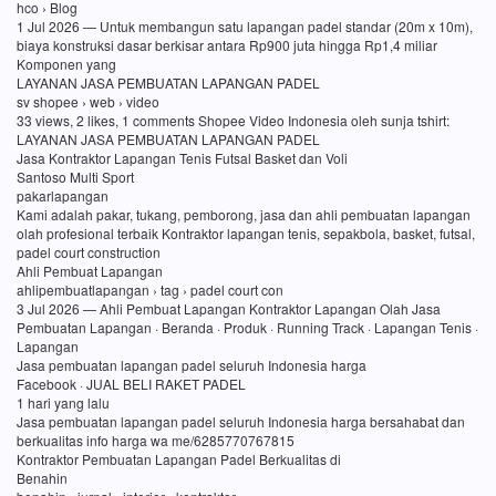
hco › Blog
1 Jul 2026 — Untuk membangun satu lapangan padel standar (20m x 10m),
biaya konstruksi dasar berkisar antara Rp900 juta hingga Rp1,4 miliar
Komponen yang
LAYANAN JASA PEMBUATAN LAPANGAN PADEL
sv shopee › web › video
33 views, 2 likes, 1 comments Shopee Video Indonesia oleh sunja tshirt:
LAYANAN JASA PEMBUATAN LAPANGAN PADEL
Jasa Kontraktor Lapangan Tenis Futsal Basket dan Voli
Santoso Multi Sport
pakarlapangan
Kami adalah pakar, tukang, pemborong, jasa dan ahli pembuatan lapangan
olah profesional terbaik Kontraktor lapangan tenis, sepakbola, basket, futsal,
padel court construction
Ahli Pembuat Lapangan
ahlipembuatlapangan › tag › padel court con
3 Jul 2026 — Ahli Pembuat Lapangan Kontraktor Lapangan Olah Jasa
Pembuatan Lapangan · Beranda · Produk · Running Track · Lapangan Tenis ·
Lapangan
Jasa pembuatan lapangan padel seluruh Indonesia harga
Facebook · JUAL BELI RAKET PADEL
1 hari yang lalu
Jasa pembuatan lapangan padel seluruh Indonesia harga bersahabat dan
berkualitas info harga wa me/6285770767815
Kontraktor Pembuatan Lapangan Padel Berkualitas di
Benahin