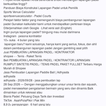
berkualitas tinggi?
Panduan Biaya Konstruksi Lapangan Padel untuk Pemilik
Sports Venue Calculator
sportsvenuecalculator › Padel Courts
Pelajari faktor faktor yang memengaruhi biaya pembangunan lapangan
padel Gunakan kalkulator kami untuk mendapatkan perkiraan biaya
Diterjemahkan oleh Google · Lihat versi asli (English)
Ingin punya lapangan padel? bingung mau mulai darimana
Instagram · pesona kontraktor
10+ suka · 4 bulan yang lalu
lapangan baru? kami solusinya, hanya kami yang serius, fokus, dan ahli
dalam pembangunan lapangan padel Jangan gambling asal pilih
Jual PEMBUATAN LAPANGAN PADEL / KONTRAKTOR
shopee › › Tenis › Raket Tenis
Beli PEMBUATAN LAPANGAN PADEL / KONTRAKTOR LAPANGAN
RUMPUT SINTETIS PADEL / TENIS PADEL PAKET FULLSET Terbaru Harga
Murah di Shopee
Jasa Pembuatan Lapangan Paddle Ball | Adhyasta
adhyasta
adhyasta › 2026/09/28 › jasa pembuatan lap
28 Sep 2026 — Dengan menggabungkan unsur unsur tenis dan squash,
padel menawarkan pengalaman bermain yang seru dan dinamis Baik
dimainkan untuk rekreasi atau
Bisnis Padel: Peluang Daya Tarik dan Investasi
TikTok · AsahPolaPikir l Pak Win
8,9 jt+ penayangan · 6 hari yang lalu