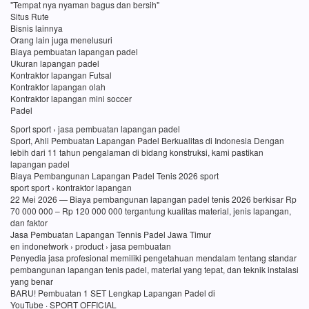
"Tempat nya nyaman bagus dan bersih"
Situs Rute
Bisnis lainnya
Orang lain juga menelusuri
Biaya pembuatan lapangan padel
Ukuran lapangan padel
Kontraktor lapangan Futsal
Kontraktor lapangan olah
Kontraktor lapangan mini soccer
Padel
Sport sport › jasa pembuatan lapangan padel
Sport, Ahli Pembuatan Lapangan Padel Berkualitas di Indonesia Dengan
lebih dari 11 tahun pengalaman di bidang konstruksi, kami pastikan
lapangan padel
Biaya Pembangunan Lapangan Padel Tenis 2026 sport
sport sport › kontraktor lapangan
22 Mei 2026 — Biaya pembangunan lapangan padel tenis 2026 berkisar Rp
70 000 000 – Rp 120 000 000 tergantung kualitas material, jenis lapangan,
dan faktor
Jasa Pembuatan Lapangan Tennis Padel Jawa Timur
en indonetwork › product › jasa pembuatan
Penyedia jasa profesional memiliki pengetahuan mendalam tentang standar
pembangunan lapangan tenis padel, material yang tepat, dan teknik instalasi
yang benar
BARU! Pembuatan 1 SET Lengkap Lapangan Padel di
YouTube · SPORT OFFICIAL