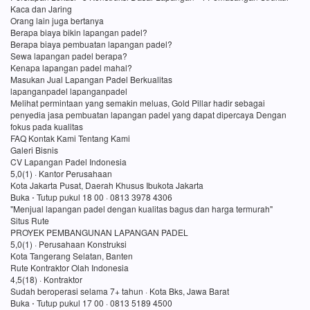
Kaca dan Jaring
Orang lain juga bertanya
Berapa biaya bikin lapangan padel?
Berapa biaya pembuatan lapangan padel?
Sewa lapangan padel berapa?
Kenapa lapangan padel mahal?
Masukan Jual Lapangan Padel Berkualitas
lapanganpadel lapanganpadel
Melihat permintaan yang semakin meluas, Gold Pillar hadir sebagai
penyedia jasa pembuatan lapangan padel yang dapat dipercaya Dengan
fokus pada kualitas
FAQ Kontak Kami Tentang Kami
Galeri Bisnis
CV Lapangan Padel Indonesia
5,0(1) · Kantor Perusahaan
Kota Jakarta Pusat, Daerah Khusus Ibukota Jakarta
Buka ⋅ Tutup pukul 18 00 · 0813 3978 4306
"Menjual lapangan padel dengan kualitas bagus dan harga termurah"
Situs Rute
PROYEK PEMBANGUNAN LAPANGAN PADEL
5,0(1) · Perusahaan Konstruksi
Kota Tangerang Selatan, Banten
Rute Kontraktor Olah Indonesia
4,5(18) · Kontraktor
Sudah beroperasi selama 7+ tahun · Kota Bks, Jawa Barat
Buka ⋅ Tutup pukul 17 00 · 0813 5189 4500