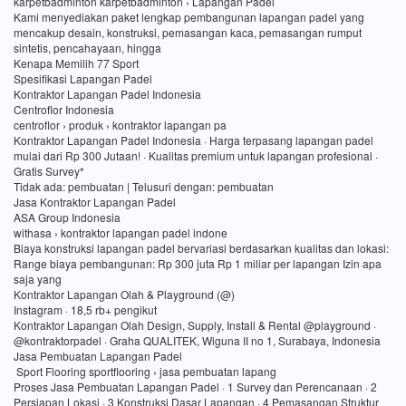
karpetbadminton karpetbadminton › Lapangan Padel
Kami menyediakan paket lengkap pembangunan lapangan padel yang
mencakup desain, konstruksi, pemasangan kaca, pemasangan rumput
sintetis, pencahayaan, hingga
Kenapa Memilih 77 Sport
Spesifikasi Lapangan Padel
Kontraktor Lapangan Padel Indonesia
Centroflor Indonesia
centroflor › produk › kontraktor lapangan pa
Kontraktor Lapangan Padel Indonesia · Harga terpasang lapangan padel
mulai dari Rp 300 Jutaan! · Kualitas premium untuk lapangan profesional ·
Gratis Survey*
Tidak ada: pembuatan ‎| Telusuri dengan: pembuatan
Jasa Kontraktor Lapangan Padel
ASA Group Indonesia
withasa › kontraktor lapangan padel indone
Biaya konstruksi lapangan padel bervariasi berdasarkan kualitas dan lokasi:
Range biaya pembangunan: Rp 300 juta Rp 1 miliar per lapangan Izin apa
saja yang
Kontraktor Lapangan Olah & Playground (@)
Instagram · 18,5 rb+ pengikut
Kontraktor Lapangan Olah Design, Supply, Install & Rental @playground ·
@kontraktorpadel · Graha QUALITEK, Wiguna II no 1, Surabaya, Indonesia
Jasa Pembuatan Lapangan Padel
Sport Flooring sportflooring › jasa pembuatan lapang
Proses Jasa Pembuatan Lapangan Padel · 1 Survey dan Perencanaan · 2
Persiapan Lokasi · 3 Konstruksi Dasar Lapangan · 4 Pemasangan Struktur