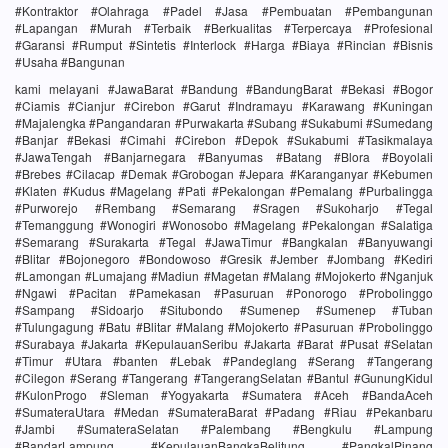
#Kontraktor #Olahraga #Padel #Jasa #Pembuatan #Pembangunan
#Lapangan #Murah #Terbaik #Berkualitas #Terpercaya #Profesional
#Garansi #Rumput #Sintetis #Interlock #Harga #Biaya #Rincian #Bisnis
#Usaha #Bangunan
kami melayani #JawaBarat #Bandung #BandungBarat #Bekasi #Bogor
#Ciamis #Cianjur #Cirebon #Garut #Indramayu #Karawang #Kuningan
#Majalengka #Pangandaran #Purwakarta #Subang #Sukabumi #Sumedang
#Banjar #Bekasi #Cimahi #Cirebon #Depok #Sukabumi #Tasikmalaya
#JawaTengah #Banjarnegara #Banyumas #Batang #Blora #Boyolali
#Brebes #Cilacap #Demak #Grobogan #Jepara #Karanganyar #Kebumen
#Klaten #Kudus #Magelang #Pati #Pekalongan #Pemalang #Purbalingga
#Purworejo #Rembang #Semarang #Sragen #Sukoharjo #Tegal
#Temanggung #Wonogiri #Wonosobo #Magelang #Pekalongan #Salatiga
#Semarang #Surakarta #Tegal #JawaTimur #Bangkalan #Banyuwangi
#Blitar #Bojonegoro #Bondowoso #Gresik #Jember #Jombang #Kediri
#Lamongan #Lumajang #Madiun #Magetan #Malang #Mojokerto #Nganjuk
#Ngawi #Pacitan #Pamekasan #Pasuruan #Ponorogo #Probolinggo
#Sampang #Sidoarjo #Situbondo #Sumenep #Sumenep #Tuban
#Tulungagung #Batu #Blitar #Malang #Mojokerto #Pasuruan #Probolinggo
#Surabaya #Jakarta #KepulauanSeribu #Jakarta #Barat #Pusat #Selatan
#Timur #Utara #banten #Lebak #Pandeglang #Serang #Tangerang
#Cilegon #Serang #Tangerang #TangerangSelatan #Bantul #GunungKidul
#KulonProgo #Sleman #Yogyakarta #Sumatera #Aceh #BandaAceh
#SumateraUtara #Medan #SumateraBarat #Padang #Riau #Pekanbaru
#Jambi #SumateraSelatan #Palembang #Bengkulu #Lampung
#BandarLampung #KepulauanBangkaBelitung #PangkalPinang