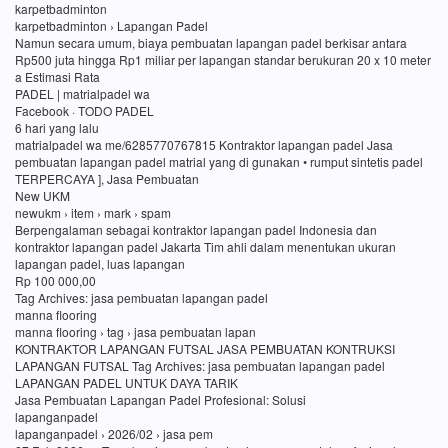
karpetbadminton
karpetbadminton › Lapangan Padel
Namun secara umum, biaya pembuatan lapangan padel berkisar antara
Rp500 juta hingga Rp1 miliar per lapangan standar berukuran 20 x 10 meter
a Estimasi Rata
PADEL | matrialpadel wa
Facebook · TODO PADEL
6 hari yang lalu
matrialpadel wa me/6285770767815 Kontraktor lapangan padel Jasa
pembuatan lapangan padel matrial yang di gunakan • rumput sintetis padel
TERPERCAYA ], Jasa Pembuatan
New UKM
newukm › item › mark › spam
Berpengalaman sebagai kontraktor lapangan padel Indonesia dan
kontraktor lapangan padel Jakarta Tim ahli dalam menentukan ukuran
lapangan padel, luas lapangan
Rp 100 000,00
Tag Archives: jasa pembuatan lapangan padel
manna flooring
manna flooring › tag › jasa pembuatan lapan
KONTRAKTOR LAPANGAN FUTSAL JASA PEMBUATAN KONTRUKSI
LAPANGAN FUTSAL Tag Archives: jasa pembuatan lapangan padel
LAPANGAN PADEL UNTUK DAYA TARIK
Jasa Pembuatan Lapangan Padel Profesional: Solusi
lapanganpadel
lapanganpadel › 2026/02 › jasa pem