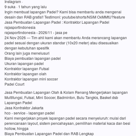
Instagram ·
9 suka · 1 tahun yang lalu
Ingin membuat lapangan Padel? Kami bisa membantu anda mengenai
desain dan RAB gratis!! Testimoni: youtube/shorts/NSiM OxMMtU?feature
Jasa Pembuatan Lapangan Padel : Kontraktor Lapangan Padel
rajasportindonesia
rajasportindonesia › 2026/11 › jasa pe
24 Nov 2026 — Tim ahli kami akan membantu Anda merancang lapangan
padel sesuai dengan ukuran standar (10x20 meter) atau disesuaikan
dengan kebutuhan spesifik
Orang lain juga menelusuri
Biaya pembuatan lapangan padel
Ukuran lapangan padel
Kontraktor lapangan Futsal
Kontraktor lapangan olah
Kontraktor lapangan mini soccer
Padel Court
Jasa Pembuatan Lapangan Olah & Kolam Renang Mengerjakan lapangan
Multifungsi, Futsal, Mini Soccer, Badminton, Bulu Tangkis, Basket dsb
Lapangan Padel
Jasa Kontraktor Jakarta
hco › service › lapangan padel
Kami mengerjakan proyek lapangan padel secara menyeluruh: mulai dari
perencanaan layout, sistem pencahayaan, pemilihan material kaca dan besi
hollow, hingga
Biaya Pembuatan Lapangan Padel dan RAB Lengkap