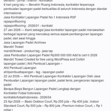
benahin › jurnal › interior › kontraktor
6 hari yang lalu — Benahin Ruang Indonesia, kontraktor terpercaya
pembuatan lapangan padel berkualitas di seluruh Indonesia dengan standar
internasional
Jasa Kontraktor Lapangan Padel No 1 Indonesia RSF
rajasportflooring
rajasportflooring › 2026/01 › kontrakt
27 Jan 2026 — Kami sebagai jasa kontraktor lapangan padel menawarkan
berbagai layanan yang mencakup semua aspek pembangunan lapangan
padel, dari awal hingga
Jasa Lapangan Padel Archives
Mandiri Trowel
mandiritrowel › product tag › jasa lap
Jasa Pembuatan Lapangan Padel Rp300 000 000 Add to cart © 2026
Mandiri Trowel Created for free using WordPress and Colibri
lapangan padel | Ahli Pembuat Lapangan –
Ahli Pembuat Lapangan
ahlipembuatlapangan › tag › lapangan padel
22 Jul 2026 — Ahli Pembuat Lapangan Kontraktor Lapangan Olah Jasa
Pembuatan Lapangan lapangan padel, padel tenis, pengecoran lapangan
padel
Berapa Biaya Bangun Lapangan Padel Lengkap dengan
Kontraktor Futsal Indonesia
kontraktorfutsalindonesia › 2026/04
23 Apr 2026 — Basic Outdoor Court, Rp 250 juta – Rp 400 juta ; Indoor
Standard Court, Rp 500 juta – Rp 800 juta ; Premium Indoor Court, > Rp 1
miliar (