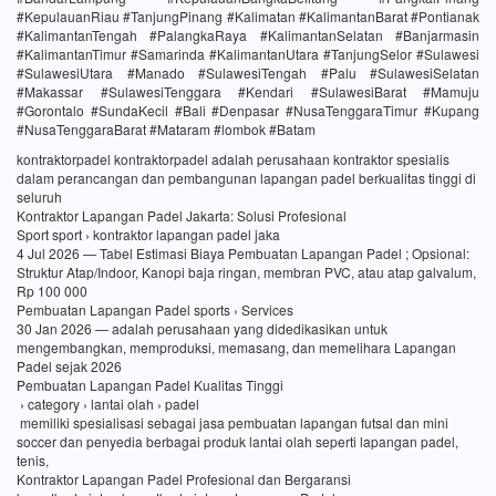
#KepulauanRiau #TanjungPinang #Kalimatan #KalimantanBarat #Pontianak
#KalimantanTengah #PalangkaRaya #KalimantanSelatan #Banjarmasin
#KalimantanTimur #Samarinda #KalimantanUtara #TanjungSelor #Sulawesi
#SulawesiUtara #Manado #SulawesiTengah #Palu #SulawesiSelatan
#Makassar #SulawesiTenggara #Kendari #SulawesiBarat #Mamuju
#Gorontalo #SundaKecil #Bali #Denpasar #NusaTenggaraTimur #Kupang
#NusaTenggaraBarat #Mataram #lombok #Batam
kontraktorpadel kontraktorpadel adalah perusahaan kontraktor spesialis
dalam perancangan dan pembangunan lapangan padel berkualitas tinggi di
seluruh
Kontraktor Lapangan Padel Jakarta: Solusi Profesional
Sport sport › kontraktor lapangan padel jaka
4 Jul 2026 — Tabel Estimasi Biaya Pembuatan Lapangan Padel ; Opsional:
Struktur Atap/Indoor, Kanopi baja ringan, membran PVC, atau atap galvalum,
Rp 100 000
Pembuatan Lapangan Padel sports › Services
30 Jan 2026 — adalah perusahaan yang didedikasikan untuk
mengembangkan, memproduksi, memasang, dan memelihara Lapangan
Padel sejak 2026
Pembuatan Lapangan Padel Kualitas Tinggi
› category › lantai olah › padel
memiliki spesialisasi sebagai jasa pembuatan lapangan futsal dan mini
soccer dan penyedia berbagai produk lantai olah seperti lapangan padel,
tenis,
Kontraktor Lapangan Padel Profesional dan Bergaransi