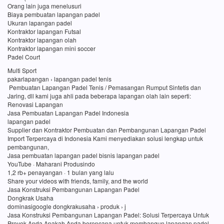
Orang lain juga menelusuri
Biaya pembuatan lapangan padel
Ukuran lapangan padel
Kontraktor lapangan Futsal
Kontraktor lapangan olah
Kontraktor lapangan mini soccer
Padel Court
Multi Sport
pakarlapangan › lapangan padel tenis
Pembuatan Lapangan Padel Tenis / Pemasangan Rumput Sintetis dan
Jaring, dll kami juga ahli pada beberapa lapangan olah lain seperti:
Renovasi Lapangan
Jasa Pembuatan Lapangan Padel Indonesia
lapangan padel
Supplier dan Kontraktor Pembuatan dan Pembangunan Lapangan Padel
Import Terpercaya di Indonesia Kami menyediakan solusi lengkap untuk
pembangunan,
Jasa pembuatan lapangan padel bisnis lapangan padel
YouTube · Maharani Produsindo
1,2 rb+ penayangan · 1 bulan yang lalu
Share your videos with friends, family, and the world
Jasa Konstruksi Pembangunan Lapangan Padel
Dongkrak Usaha
dominasigoogle dongkrakusaha › produk › j
Jasa Konstruksi Pembangunan Lapangan Padel: Solusi Terpercaya Untuk
Proyek Anda Apakah Anda berencana untuk membangun lapangan padel