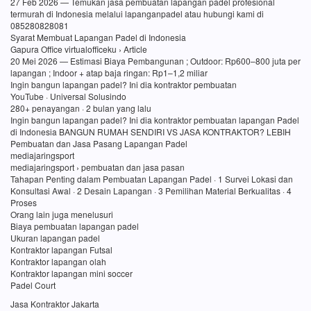
27 Feb 2026 — Temukan jasa pembuatan lapangan padel profesional
termurah di Indonesia melalui lapanganpadel atau hubungi kami di
085280828081
Syarat Membuat Lapangan Padel di Indonesia
Gapura Office virtualofficeku › Article
20 Mei 2026 — Estimasi Biaya Pembangunan ; Outdoor: Rp600–800 juta per
lapangan ; Indoor + atap baja ringan: Rp1–1,2 miliar
Ingin bangun lapangan padel? Ini dia kontraktor pembuatan
YouTube · Universal Solusindo
280+ penayangan · 2 bulan yang lalu
Ingin bangun lapangan padel? Ini dia kontraktor pembuatan lapangan Padel
di Indonesia BANGUN RUMAH SENDIRI VS JASA KONTRAKTOR? LEBIH
Pembuatan dan Jasa Pasang Lapangan Padel
mediajaringsport
mediajaringsport › pembuatan dan jasa pasan
Tahapan Penting dalam Pembuatan Lapangan Padel · 1 Survei Lokasi dan
Konsultasi Awal · 2 Desain Lapangan · 3 Pemilihan Material Berkualitas · 4
Proses
Orang lain juga menelusuri
Biaya pembuatan lapangan padel
Ukuran lapangan padel
Kontraktor lapangan Futsal
Kontraktor lapangan olah
Kontraktor lapangan mini soccer
Padel Court
Jasa Kontraktor Jakarta