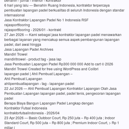
benahin › jurnal › interior › kontraktor
6 hari yang lalu — Benahin Ruang Indonesia, kontraktor terpercaya
pembuatan lapangan padel berkualitas di seluruh Indonesia dengan standar
internasional
Jasa Kontraktor Lapangan Padel No 1 Indonesia RSF
rajasportflooring
rajasportflooring › 2026/01 › kontrakt
27 Jan 2026 — Kami sebagai jasa kontraktor lapangan padel menawarkan
berbagai layanan yang mencakup semua aspek pembangunan lapangan
padel, dari awal hingga
Jasa Lapangan Padel Archives
Mandiri Trowel
mandiritrowel › product tag › jasa lap
Jasa Pembuatan Lapangan Padel Rp300 000 000 Add to cart © 2026
Mandiri Trowel Created for free using WordPress and Colibri
lapangan padel | Ahli Pembuat Lapangan –
Ahli Pembuat Lapangan
ahlipembuatlapangan › tag › lapangan padel
22 Jul 2026 — Ahli Pembuat Lapangan Kontraktor Lapangan Olah Jasa
Pembuatan Lapangan lapangan padel, padel tenis, pengecoran lapangan
padel
Berapa Biaya Bangun Lapangan Padel Lengkap dengan
Kontraktor Futsal Indonesia
kontraktorfutsalindonesia › 2026/04
23 Apr 2026 — Basic Outdoor Court, Rp 250 juta – Rp 400 juta ; Indoor
Standard Court, Rp 500 juta – Rp 800 juta ; Premium Indoor Court, > Rp 1
miliar (