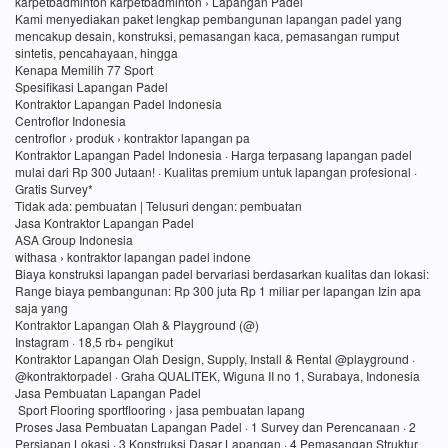
karpetbadminton karpetbadminton › Lapangan Padel
Kami menyediakan paket lengkap pembangunan lapangan padel yang
mencakup desain, konstruksi, pemasangan kaca, pemasangan rumput
sintetis, pencahayaan, hingga
Kenapa Memilih 77 Sport
Spesifikasi Lapangan Padel
Kontraktor Lapangan Padel Indonesia
Centroflor Indonesia
centroflor › produk › kontraktor lapangan pa
Kontraktor Lapangan Padel Indonesia · Harga terpasang lapangan padel
mulai dari Rp 300 Jutaan! · Kualitas premium untuk lapangan profesional ·
Gratis Survey*
Tidak ada: pembuatan ‎| Telusuri dengan: pembuatan
Jasa Kontraktor Lapangan Padel
ASA Group Indonesia
withasa › kontraktor lapangan padel indone
Biaya konstruksi lapangan padel bervariasi berdasarkan kualitas dan lokasi:
Range biaya pembangunan: Rp 300 juta Rp 1 miliar per lapangan Izin apa
saja yang
Kontraktor Lapangan Olah & Playground (@)
Instagram · 18,5 rb+ pengikut
Kontraktor Lapangan Olah Design, Supply, Install & Rental @playground ·
@kontraktorpadel · Graha QUALITEK, Wiguna II no 1, Surabaya, Indonesia
Jasa Pembuatan Lapangan Padel
Sport Flooring sportflooring › jasa pembuatan lapang
Proses Jasa Pembuatan Lapangan Padel · 1 Survey dan Perencanaan · 2
Persiapan Lokasi · 3 Konstruksi Dasar Lapangan · 4 Pemasangan Struktur