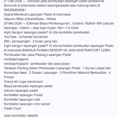
27 Feb 2026 — Temukan jasa pembuatan lapangan padel profesional
termurah di Indonesia melalui lapanganpadel atau hubungi kami di
085280828081
Syarat Membuat Lapangan Padel di Indonesia
Gapura Office virtualofficeku › Article
20 Mei 2026 — Estimasi Biaya Pembangunan ; Outdoor: Rp600–800 juta per
lapangan ; Indoor + atap baja ringan: Rp1–1,2 miliar
Ingin bangun lapangan padel? Ini dia kontraktor pembuatan
YouTube · Universal Solusindo
280+ penayangan · 2 bulan yang lalu
Ingin bangun lapangan padel? Ini dia kontraktor pembuatan lapangan Padel
di Indonesia BANGUN RUMAH SENDIRI VS JASA KONTRAKTOR? LEBIH
Pembuatan dan Jasa Pasang Lapangan Padel
mediajaringsport
mediajaringsport › pembuatan dan jasa pasan
Tahapan Penting dalam Pembuatan Lapangan Padel · 1 Survei Lokasi dan
Konsultasi Awal · 2 Desain Lapangan · 3 Pemilihan Material Berkualitas · 4
Proses
Orang lain juga menelusuri
Biaya pembuatan lapangan padel
Ukuran lapangan padel
Kontraktor lapangan Futsal
Kontraktor lapangan olah
Kontraktor lapangan mini soccer
Padel Court
Jasa Kontraktor Jakarta