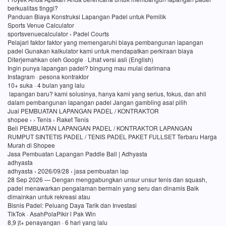
berkualitas tinggi?
Panduan Biaya Konstruksi Lapangan Padel untuk Pemilik
Sports Venue Calculator
sportsvenuecalculator › Padel Courts
Pelajari faktor faktor yang memengaruhi biaya pembangunan lapangan
padel Gunakan kalkulator kami untuk mendapatkan perkiraan biaya
Diterjemahkan oleh Google · Lihat versi asli (English)
Ingin punya lapangan padel? bingung mau mulai darimana
Instagram · pesona kontraktor
10+ suka · 4 bulan yang lalu
lapangan baru? kami solusinya, hanya kami yang serius, fokus, dan ahli
dalam pembangunan lapangan padel Jangan gambling asal pilih
Jual PEMBUATAN LAPANGAN PADEL / KONTRAKTOR
shopee › › Tenis › Raket Tenis
Beli PEMBUATAN LAPANGAN PADEL / KONTRAKTOR LAPANGAN
RUMPUT SINTETIS PADEL / TENIS PADEL PAKET FULLSET Terbaru Harga
Murah di Shopee
Jasa Pembuatan Lapangan Paddle Ball | Adhyasta
adhyasta
adhyasta › 2026/09/28 › jasa pembuatan lap
28 Sep 2026 — Dengan menggabungkan unsur unsur tenis dan squash,
padel menawarkan pengalaman bermain yang seru dan dinamis Baik
dimainkan untuk rekreasi atau
Bisnis Padel: Peluang Daya Tarik dan Investasi
TikTok · AsahPolaPikir l Pak Win
8,9 jt+ penayangan · 6 hari yang lalu