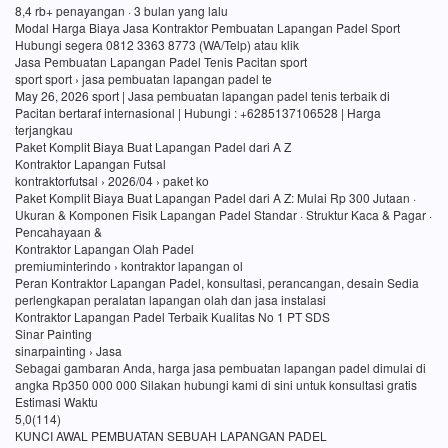
8,4 rb+ penayangan · 3 bulan yang lalu
Modal Harga Biaya Jasa Kontraktor Pembuatan Lapangan Padel Sport
Hubungi segera 0812 3363 8773 (WA/Telp) atau klik
Jasa Pembuatan Lapangan Padel Tenis Pacitan sport
sport sport › jasa pembuatan lapangan padel te
May 26, 2026 sport | Jasa pembuatan lapangan padel tenis terbaik di
Pacitan bertaraf internasional | Hubungi : +6285137106528 | Harga
terjangkau
Paket Komplit Biaya Buat Lapangan Padel dari A Z
Kontraktor Lapangan Futsal
kontraktorfutsal › 2026/04 › paket ko
Paket Komplit Biaya Buat Lapangan Padel dari A Z: Mulai Rp 300 Jutaan ·
Ukuran & Komponen Fisik Lapangan Padel Standar · Struktur Kaca & Pagar ·
Pencahayaan &
Kontraktor Lapangan Olah Padel
premiuminterindo › kontraktor lapangan ol
Peran Kontraktor Lapangan Padel, konsultasi, perancangan, desain Sedia
perlengkapan peralatan lapangan olah dan jasa instalasi
Kontraktor Lapangan Padel Terbaik Kualitas No 1 PT SDS
Sinar Painting
sinarpainting › Jasa
Sebagai gambaran Anda, harga jasa pembuatan lapangan padel dimulai di
angka Rp350 000 000 Silakan hubungi kami di sini untuk konsultasi gratis
Estimasi Waktu
5,0(114)
KUNCI AWAL PEMBUATAN SEBUAH LAPANGAN PADEL