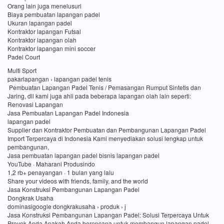
Orang lain juga menelusuri
Biaya pembuatan lapangan padel
Ukuran lapangan padel
Kontraktor lapangan Futsal
Kontraktor lapangan olah
Kontraktor lapangan mini soccer
Padel Court
Multi Sport
pakarlapangan › lapangan padel tenis
Pembuatan Lapangan Padel Tenis / Pemasangan Rumput Sintetis dan
Jaring, dll kami juga ahli pada beberapa lapangan olah lain seperti:
Renovasi Lapangan
Jasa Pembuatan Lapangan Padel Indonesia
lapangan padel
Supplier dan Kontraktor Pembuatan dan Pembangunan Lapangan Padel
Import Terpercaya di Indonesia Kami menyediakan solusi lengkap untuk
pembangunan,
Jasa pembuatan lapangan padel bisnis lapangan padel
YouTube · Maharani Produsindo
1,2 rb+ penayangan · 1 bulan yang lalu
Share your videos with friends, family, and the world
Jasa Konstruksi Pembangunan Lapangan Padel
Dongkrak Usaha
dominasigoogle dongkrakusaha › produk › j
Jasa Konstruksi Pembangunan Lapangan Padel: Solusi Terpercaya Untuk
Proyek Anda Apakah Anda berencana untuk membangun lapangan padel