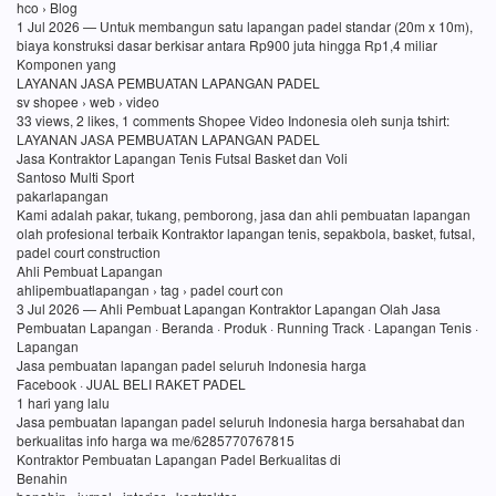
hco › Blog
1 Jul 2026 — Untuk membangun satu lapangan padel standar (20m x 10m),
biaya konstruksi dasar berkisar antara Rp900 juta hingga Rp1,4 miliar
Komponen yang
LAYANAN JASA PEMBUATAN LAPANGAN PADEL
sv shopee › web › video
33 views, 2 likes, 1 comments Shopee Video Indonesia oleh sunja tshirt:
LAYANAN JASA PEMBUATAN LAPANGAN PADEL
Jasa Kontraktor Lapangan Tenis Futsal Basket dan Voli
Santoso Multi Sport
pakarlapangan
Kami adalah pakar, tukang, pemborong, jasa dan ahli pembuatan lapangan
olah profesional terbaik Kontraktor lapangan tenis, sepakbola, basket, futsal,
padel court construction
Ahli Pembuat Lapangan
ahlipembuatlapangan › tag › padel court con
3 Jul 2026 — Ahli Pembuat Lapangan Kontraktor Lapangan Olah Jasa
Pembuatan Lapangan · Beranda · Produk · Running Track · Lapangan Tenis ·
Lapangan
Jasa pembuatan lapangan padel seluruh Indonesia harga
Facebook · JUAL BELI RAKET PADEL
1 hari yang lalu
Jasa pembuatan lapangan padel seluruh Indonesia harga bersahabat dan
berkualitas info harga wa me/6285770767815
Kontraktor Pembuatan Lapangan Padel Berkualitas di
Benahin