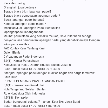
Kaca dan Jaring
Orang lain juga bertanya
Berapa biaya bikin lapangan padel?
Berapa biaya pembuatan lapangan padel?
Sewa lapangan padel berapa?
Kenapa lapangan padel mahal?
Masukan Jual Lapangan Padel Berkualitas
lapanganpadel lapanganpadel
Melihat permintaan yang semakin meluas, Gold Pillar hadir sebagai
penyedia jasa pembuatan lapangan padel yang dapat dipercaya Dengan
fokus pada kualitas
FAQ Kontak Kami Tentang Kami
Galeri Bisnis
CV Lapangan Padel Indonesia
5,0(1) · Kantor Perusahaan
Kota Jakarta Pusat, Daerah Khusus Ibukota Jakarta
Buka ⋅ Tutup pukul 18 00 · 0813 3978 4306
"Menjual lapangan padel dengan kualitas bagus dan harga termurah"
Situs Rute
PROYEK PEMBANGUNAN LAPANGAN PADEL
5,0(1) · Perusahaan Konstruksi
Kota Tangerang Selatan, Banten
Rute Kontraktor Olah Indonesia
4,5(18) · Kontraktor
Sudah beroperasi selama 7+ tahun · Kota Bks, Jawa Barat
Buka ⋅ Tutup pukul 17 00 · 0813 5189 4500