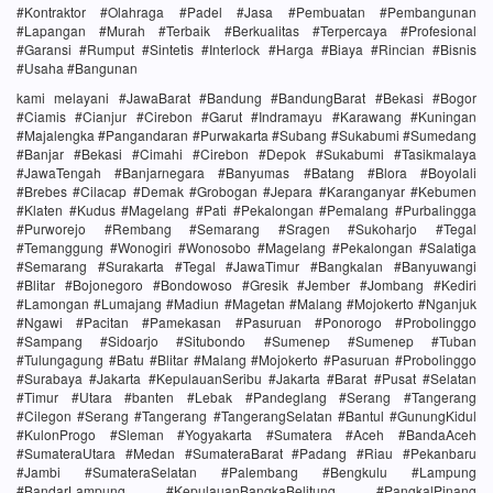
#Kontraktor #Olahraga #Padel #Jasa #Pembuatan #Pembangunan
#Lapangan #Murah #Terbaik #Berkualitas #Terpercaya #Profesional
#Garansi #Rumput #Sintetis #Interlock #Harga #Biaya #Rincian #Bisnis
#Usaha #Bangunan
kami melayani #JawaBarat #Bandung #BandungBarat #Bekasi #Bogor
#Ciamis #Cianjur #Cirebon #Garut #Indramayu #Karawang #Kuningan
#Majalengka #Pangandaran #Purwakarta #Subang #Sukabumi #Sumedang
#Banjar #Bekasi #Cimahi #Cirebon #Depok #Sukabumi #Tasikmalaya
#JawaTengah #Banjarnegara #Banyumas #Batang #Blora #Boyolali
#Brebes #Cilacap #Demak #Grobogan #Jepara #Karanganyar #Kebumen
#Klaten #Kudus #Magelang #Pati #Pekalongan #Pemalang #Purbalingga
#Purworejo #Rembang #Semarang #Sragen #Sukoharjo #Tegal
#Temanggung #Wonogiri #Wonosobo #Magelang #Pekalongan #Salatiga
#Semarang #Surakarta #Tegal #JawaTimur #Bangkalan #Banyuwangi
#Blitar #Bojonegoro #Bondowoso #Gresik #Jember #Jombang #Kediri
#Lamongan #Lumajang #Madiun #Magetan #Malang #Mojokerto #Nganjuk
#Ngawi #Pacitan #Pamekasan #Pasuruan #Ponorogo #Probolinggo
#Sampang #Sidoarjo #Situbondo #Sumenep #Sumenep #Tuban
#Tulungagung #Batu #Blitar #Malang #Mojokerto #Pasuruan #Probolinggo
#Surabaya #Jakarta #KepulauanSeribu #Jakarta #Barat #Pusat #Selatan
#Timur #Utara #banten #Lebak #Pandeglang #Serang #Tangerang
#Cilegon #Serang #Tangerang #TangerangSelatan #Bantul #GunungKidul
#KulonProgo #Sleman #Yogyakarta #Sumatera #Aceh #BandaAceh
#SumateraUtara #Medan #SumateraBarat #Padang #Riau #Pekanbaru
#Jambi #SumateraSelatan #Palembang #Bengkulu #Lampung
#BandarLampung #KepulauanBangkaBelitung #PangkalPinang