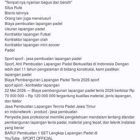
"Tempat nya nyaman bagus dan bersih"
Situs Rute
Bisnis lainnya
Orang lain juga menelusuri
Biaya pembuatan lapangan padel
Ukuran lapangan padel
Kontraktor lapangan Futsal
Kontraktor lapangan olah
Kontraktor lapangan mini soccer
Padel
Sport sport › jasa pembuatan lapangan padel
Sport, Ahli Pembuatan Lapangan Padel Berkualitas di Indonesia Dengan
lebih dari 11 tahun pengalaman di bidang konstruksi, kami pastikan
lapangan padel
Biaya Pembangunan Lapangan Padel Tenis 2026 sport
sport sport › kontraktor lapangan
22 Mei 2026 — Biaya pembangunan lapangan padel tenis 2026 berkisar Rp
70 000 000 – Rp 120 000 000 tergantung kualitas material, jenis lapangan,
dan faktor
Jasa Pembuatan Lapangan Tennis Padel Jawa Timur
en indonetwork › product › jasa pembuatan
Penyedia jasa profesional memiliki pengetahuan mendalam tentang standar
pembangunan lapangan tenis padel, material yang tepat, dan teknik instalasi
yang benar
BARU! Pembuatan 1 SET Lengkap Lapangan Padel di
YouTube · SPORT OFFICIAL