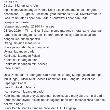
Instagram ·
9 suka · 1 tahun yang lalu
Ingin membuat lapangan Padel? Kami bisa membantu anda mengenai
desain dan RAB gratis!! Testimoni: youtube/shorts/NSiM OxMMtU?feature
Jasa Pembuatan Lapangan Padel : Kontraktor Lapangan Padel
rajasportindonesia
rajasportindonesia › 2026/11 › jasa pe
24 Nov 2026 — Tim ahli kami akan membantu Anda merancang lapangan
padel sesuai dengan ukuran standar (10x20 meter) atau disesuaikan
dengan kebutuhan spesifik
Orang lain juga menelusuri
Biaya pembuatan lapangan padel
Ukuran lapangan padel
Kontraktor lapangan Futsal
Kontraktor lapangan olah
Kontraktor lapangan mini soccer
Padel Court
Jasa Pembuatan Lapangan Olah & Kolam Renang Mengerjakan lapangan
Multifungsi, Futsal, Mini Soccer, Badminton, Bulu Tangkis, Basket dsb
Lapangan Padel
Jasa Kontraktor Jakarta
hco › service › lapangan padel
Kami mengerjakan proyek lapangan padel secara menyeluruh: mulai dari
perencanaan layout, sistem pencahayaan, pemilihan material kaca dan besi
hollow, hingga
Biaya Pembuatan Lapangan Padel dan RAB Lengkap