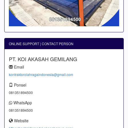
ONLINE SUPPORT | CONTACT PERSON
PT. KOI AKASAH GEMILANG
Email
kontraktorolahragaindonesia@gmail.com
Ponsel
081351894500
WhatsApp
081351894500
Website