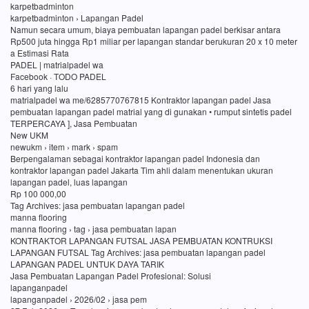
karpetbadminton
karpetbadminton › Lapangan Padel
Namun secara umum, biaya pembuatan lapangan padel berkisar antara
Rp500 juta hingga Rp1 miliar per lapangan standar berukuran 20 x 10 meter
a Estimasi Rata
PADEL | matrialpadel wa
Facebook · TODO PADEL
6 hari yang lalu
matrialpadel wa me/6285770767815 Kontraktor lapangan padel Jasa
pembuatan lapangan padel matrial yang di gunakan • rumput sintetis padel
TERPERCAYA ], Jasa Pembuatan
New UKM
newukm › item › mark › spam
Berpengalaman sebagai kontraktor lapangan padel Indonesia dan
kontraktor lapangan padel Jakarta Tim ahli dalam menentukan ukuran
lapangan padel, luas lapangan
Rp 100 000,00
Tag Archives: jasa pembuatan lapangan padel
manna flooring
manna flooring › tag › jasa pembuatan lapan
KONTRAKTOR LAPANGAN FUTSAL JASA PEMBUATAN KONTRUKSI
LAPANGAN FUTSAL Tag Archives: jasa pembuatan lapangan padel
LAPANGAN PADEL UNTUK DAYA TARIK
Jasa Pembuatan Lapangan Padel Profesional: Solusi
lapanganpadel
lapanganpadel › 2026/02 › jasa pem