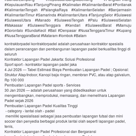
#KepulauanRiau #TanjungPinang #Kalimatan #KalimantanBarat #Pontianak
#KalimantanTengah #PalangkaRaya #KalimantanSelatan #Banjarmasin
#KalimantanTimur #Samarinda #KalimantanUtara #TanjungSelor #Sulawesi
#SulawesiUtara #Manado #SulawesiTengah #Palu #SulawesiSelatan
#Makassar #SulawesiTenggara #Kendari #SulawesiBarat #Mamuju
#Gorontalo #SundaKecil #Bali #Denpasar #NusaTenggaraTimur #Kupang
#NusaTenggaraBarat #Mataram #lombok #Batam
kontraktorpadel kontraktorpadel adalah perusahaan kontraktor spesialis
dalam perancangan dan pembangunan lapangan padel berkualitas tinggi di
seluruh
Kontraktor Lapangan Padel Jakarta: Solusi Profesional
Sport sport › kontraktor lapangan padel jaka
4 Jul 2026 — Tabel Estimasi Biaya Pembuatan Lapangan Padel ; Opsional:
Struktur Atap/Indoor, Kanopi baja ringan, membran PVC, atau atap galvalum,
Rp 100 000
Pembuatan Lapangan Padel sports › Services
30 Jan 2026 — adalah perusahaan yang didedikasikan untuk
mengembangkan, memproduksi, memasang, dan memelihara Lapangan
Padel sejak 2026
Pembuatan Lapangan Padel Kualitas Tinggi
› category › lantai olah › padel
memiliki spesialisasi sebagai jasa pembuatan lapangan futsal dan mini
soccer dan penyedia berbagai produk lantai olah seperti lapangan padel,
tenis,
Kontraktor Lapangan Padel Profesional dan Bergaransi