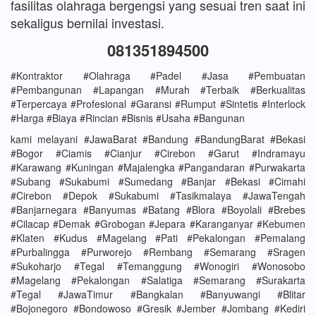
fasilitas olahraga bergengsi yang sesuai tren saat ini
sekaligus bernilai investasi.
081351894500
#Kontraktor #Olahraga #Padel #Jasa #Pembuatan
#Pembangunan #Lapangan #Murah #Terbaik #Berkualitas
#Terpercaya #Profesional #Garansi #Rumput #Sintetis #Interlock
#Harga #Biaya #Rincian #Bisnis #Usaha #Bangunan
kami melayani #JawaBarat #Bandung #BandungBarat #Bekasi
#Bogor #Ciamis #Cianjur #Cirebon #Garut #Indramayu
#Karawang #Kuningan #Majalengka #Pangandaran #Purwakarta
#Subang #Sukabumi #Sumedang #Banjar #Bekasi #Cimahi
#Cirebon #Depok #Sukabumi #Tasikmalaya #JawaTengah
#Banjarnegara #Banyumas #Batang #Blora #Boyolali #Brebes
#Cilacap #Demak #Grobogan #Jepara #Karanganyar #Kebumen
#Klaten #Kudus #Magelang #Pati #Pekalongan #Pemalang
#Purbalingga #Purworejo #Rembang #Semarang #Sragen
#Sukoharjo #Tegal #Temanggung #Wonogiri #Wonosobo
#Magelang #Pekalongan #Salatiga #Semarang #Surakarta
#Tegal #JawaTimur #Bangkalan #Banyuwangi #Blitar
#Bojonegoro #Bondowoso #Gresik #Jember #Jombang #Kediri