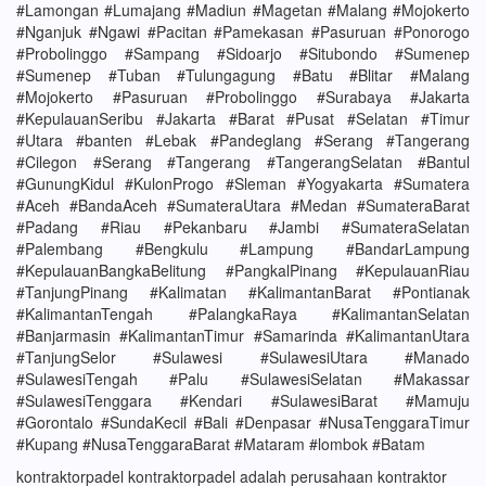
#Lamongan #Lumajang #Madiun #Magetan #Malang #Mojokerto
#Nganjuk #Ngawi #Pacitan #Pamekasan #Pasuruan #Ponorogo
#Probolinggo #Sampang #Sidoarjo #Situbondo #Sumenep
#Sumenep #Tuban #Tulungagung #Batu #Blitar #Malang
#Mojokerto #Pasuruan #Probolinggo #Surabaya #Jakarta
#KepulauanSeribu #Jakarta #Barat #Pusat #Selatan #Timur
#Utara #banten #Lebak #Pandeglang #Serang #Tangerang
#Cilegon #Serang #Tangerang #TangerangSelatan #Bantul
#GunungKidul #KulonProgo #Sleman #Yogyakarta #Sumatera
#Aceh #BandaAceh #SumateraUtara #Medan #SumateraBarat
#Padang #Riau #Pekanbaru #Jambi #SumateraSelatan
#Palembang #Bengkulu #Lampung #BandarLampung
#KepulauanBangkaBelitung #PangkalPinang #KepulauanRiau
#TanjungPinang #Kalimatan #KalimantanBarat #Pontianak
#KalimantanTengah #PalangkaRaya #KalimantanSelatan
#Banjarmasin #KalimantanTimur #Samarinda #KalimantanUtara
#TanjungSelor #Sulawesi #SulawesiUtara #Manado
#SulawesiTengah #Palu #SulawesiSelatan #Makassar
#SulawesiTenggara #Kendari #SulawesiBarat #Mamuju
#Gorontalo #SundaKecil #Bali #Denpasar #NusaTenggaraTimur
#Kupang #NusaTenggaraBarat #Mataram #lombok #Batam
kontraktorpadel kontraktorpadel adalah perusahaan kontraktor