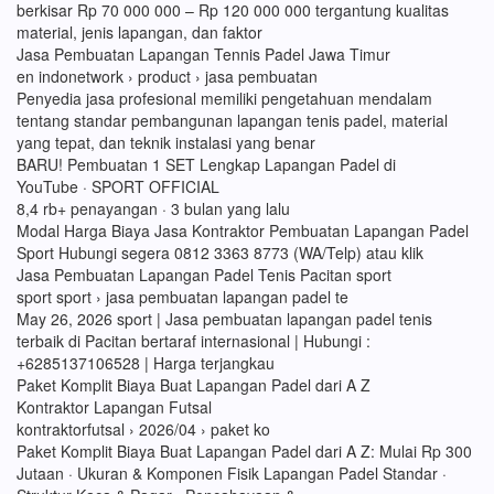
berkisar Rp 70 000 000 – Rp 120 000 000 tergantung kualitas
material, jenis lapangan, dan faktor
Jasa Pembuatan Lapangan Tennis Padel Jawa Timur
en indonetwork › product › jasa pembuatan
Penyedia jasa profesional memiliki pengetahuan mendalam
tentang standar pembangunan lapangan tenis padel, material
yang tepat, dan teknik instalasi yang benar
BARU! Pembuatan 1 SET Lengkap Lapangan Padel di
YouTube · SPORT OFFICIAL
8,4 rb+ penayangan · 3 bulan yang lalu
Modal Harga Biaya Jasa Kontraktor Pembuatan Lapangan Padel
Sport Hubungi segera 0812 3363 8773 (WA/Telp) atau klik
Jasa Pembuatan Lapangan Padel Tenis Pacitan sport
sport sport › jasa pembuatan lapangan padel te
May 26, 2026 sport | Jasa pembuatan lapangan padel tenis
terbaik di Pacitan bertaraf internasional | Hubungi :
+6285137106528 | Harga terjangkau
Paket Komplit Biaya Buat Lapangan Padel dari A Z
Kontraktor Lapangan Futsal
kontraktorfutsal › 2026/04 › paket ko
Paket Komplit Biaya Buat Lapangan Padel dari A Z: Mulai Rp 300
Jutaan · Ukuran & Komponen Fisik Lapangan Padel Standar ·