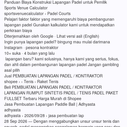
Panduan Biaya Konstruksi Lapangan Padel untuk Pemilik
Sports Venue Calculator
sportsvenuecalculator › Padel Courts
Pelajari faktor faktor yang memengaruhi biaya pembangunan
lapangan padel Gunakan kalkulator kami untuk mendapatkan
perkiraan biaya
Diterjemahkan oleh Google · Lihat versi asli (English)
Ingin punya lapangan padel? bingung mau mulai darimana
Instagram · pesona kontraktor
10+ suka · 4 bulan yang lalu
lapangan baru? kami solusinya, hanya kami yang serius, fokus,
dan ahli dalam pembangunan lapangan padel Jangan gambling
asal pilih
Jual PEMBUATAN LAPANGAN PADEL / KONTRAKTOR
shopee › › Tenis › Raket Tenis
Beli PEMBUATAN LAPANGAN PADEL / KONTRAKTOR
LAPANGAN RUMPUT SINTETIS PADEL / TENIS PADEL PAKET
FULLSET Terbaru Harga Murah di Shopee
Jasa Pembuatan Lapangan Paddle Ball | Adhyasta
adhyasta
adhyasta › 2026/09/28 › jasa pembuatan lap
28 Sep 2026 — Dengan menggabungkan unsur unsur tenis dan
squash, padel menawarkan pengalaman bermain yang seru dan