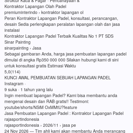
Struktur Kaca & Pagar · Pencahayaan &
Kontraktor Lapangan Olah Padel
premiuminterindo › kontraktor lapangan ol
Peran Kontraktor Lapangan Padel, konsultasi, perancangan,
desain Sedia perlengkapan peralatan lapangan olah dan jasa
instalasi
Kontraktor Lapangan Padel Terbaik Kualitas No 1 PT SDS
Sinar Painting
sinarpainting › Jasa
Sebagai gambaran Anda, harga jasa pembuatan lapangan padel
dimulai di angka Rp350 000 000 Silakan hubungi kami di sini
untuk konsultasi gratis Estimasi Waktu
5,0(114)
KUNCI AWAL PEMBUATAN SEBUAH LAPANGAN PADEL
Instagram ·
9 suka · 1 tahun yang lalu
Ingin membuat lapangan Padel? Kami bisa membantu anda
mengenai desain dan RAB gratis!! Testimoni:
youtube/shorts/NSiM OxMMtU?feature
Jasa Pembuatan Lapangan Padel : Kontraktor Lapangan Padel
rajasportindonesia
rajasportindonesia › 2026/11 › jasa pe
24 Nov 2026 — Tim ahli kami akan membantu Anda merancang