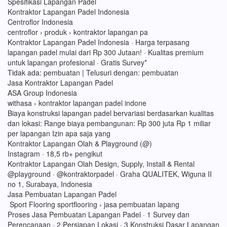
Spesifikasi Lapangan Padel
Kontraktor Lapangan Padel Indonesia
Centroflor Indonesia
centroflor › produk › kontraktor lapangan pa
Kontraktor Lapangan Padel Indonesia · Harga terpasang
lapangan padel mulai dari Rp 300 Jutaan! · Kualitas premium
untuk lapangan profesional · Gratis Survey*
Tidak ada: pembuatan ‎| Telusuri dengan: pembuatan
Jasa Kontraktor Lapangan Padel
ASA Group Indonesia
withasa › kontraktor lapangan padel indone
Biaya konstruksi lapangan padel bervariasi berdasarkan kualitas
dan lokasi: Range biaya pembangunan: Rp 300 juta Rp 1 miliar
per lapangan Izin apa saja yang
Kontraktor Lapangan Olah & Playground (@)
Instagram · 18,5 rb+ pengikut
Kontraktor Lapangan Olah Design, Supply, Install & Rental
@playground · @kontraktorpadel · Graha QUALITEK, Wiguna II
no 1, Surabaya, Indonesia
Jasa Pembuatan Lapangan Padel
Sport Flooring sportflooring › jasa pembuatan lapang
Proses Jasa Pembuatan Lapangan Padel · 1 Survey dan
Perencanaan · 2 Persiapan Lokasi · 3 Konstruksi Dasar Lapangan