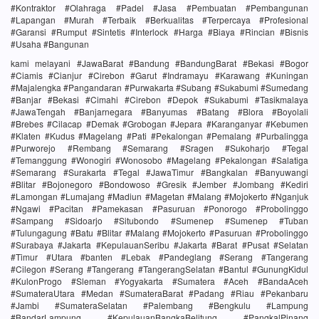
#Kontraktor #Olahraga #Padel #Jasa #Pembuatan #Pembangunan
#Lapangan #Murah #Terbaik #Berkualitas #Terpercaya #Profesional
#Garansi #Rumput #Sintetis #Interlock #Harga #Biaya #Rincian #Bisnis
#Usaha #Bangunan
kami melayani #JawaBarat #Bandung #BandungBarat #Bekasi #Bogor
#Ciamis #Cianjur #Cirebon #Garut #Indramayu #Karawang #Kuningan
#Majalengka #Pangandaran #Purwakarta #Subang #Sukabumi #Sumedang
#Banjar #Bekasi #Cimahi #Cirebon #Depok #Sukabumi #Tasikmalaya
#JawaTengah #Banjarnegara #Banyumas #Batang #Blora #Boyolali
#Brebes #Cilacap #Demak #Grobogan #Jepara #Karanganyar #Kebumen
#Klaten #Kudus #Magelang #Pati #Pekalongan #Pemalang #Purbalingga
#Purworejo #Rembang #Semarang #Sragen #Sukoharjo #Tegal
#Temanggung #Wonogiri #Wonosobo #Magelang #Pekalongan #Salatiga
#Semarang #Surakarta #Tegal #JawaTimur #Bangkalan #Banyuwangi
#Blitar #Bojonegoro #Bondowoso #Gresik #Jember #Jombang #Kediri
#Lamongan #Lumajang #Madiun #Magetan #Malang #Mojokerto #Nganjuk
#Ngawi #Pacitan #Pamekasan #Pasuruan #Ponorogo #Probolinggo
#Sampang #Sidoarjo #Situbondo #Sumenep #Sumenep #Tuban
#Tulungagung #Batu #Blitar #Malang #Mojokerto #Pasuruan #Probolinggo
#Surabaya #Jakarta #KepulauanSeribu #Jakarta #Barat #Pusat #Selatan
#Timur #Utara #banten #Lebak #Pandeglang #Serang #Tangerang
#Cilegon #Serang #Tangerang #TangerangSelatan #Bantul #GunungKidul
#KulonProgo #Sleman #Yogyakarta #Sumatera #Aceh #BandaAceh
#SumateraUtara #Medan #SumateraBarat #Padang #Riau #Pekanbaru
#Jambi #SumateraSelatan #Palembang #Bengkulu #Lampung
#BandarLampung #KepulauanBangkaBelitung #PangkalPinang