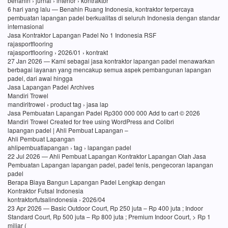
benahin › jurnal › interior › kontraktor
6 hari yang lalu — Benahin Ruang Indonesia, kontraktor terpercaya
pembuatan lapangan padel berkualitas di seluruh Indonesia dengan standar
internasional
Jasa Kontraktor Lapangan Padel No 1 Indonesia RSF
rajasportflooring
rajasportflooring › 2026/01 › kontrakt
27 Jan 2026 — Kami sebagai jasa kontraktor lapangan padel menawarkan
berbagai layanan yang mencakup semua aspek pembangunan lapangan
padel, dari awal hingga
Jasa Lapangan Padel Archives
Mandiri Trowel
mandiritrowel › product tag › jasa lap
Jasa Pembuatan Lapangan Padel Rp300 000 000 Add to cart © 2026
Mandiri Trowel Created for free using WordPress and Colibri
lapangan padel | Ahli Pembuat Lapangan –
Ahli Pembuat Lapangan
ahlipembuatlapangan › tag › lapangan padel
22 Jul 2026 — Ahli Pembuat Lapangan Kontraktor Lapangan Olah Jasa
Pembuatan Lapangan lapangan padel, padel tenis, pengecoran lapangan
padel
Berapa Biaya Bangun Lapangan Padel Lengkap dengan
Kontraktor Futsal Indonesia
kontraktorfutsalindonesia › 2026/04
23 Apr 2026 — Basic Outdoor Court, Rp 250 juta – Rp 400 juta ; Indoor
Standard Court, Rp 500 juta – Rp 800 juta ; Premium Indoor Court, > Rp 1
miliar (