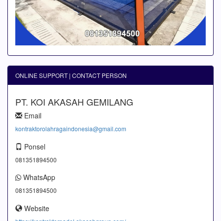
ONLINE SUPPORT | CONTACT PERSON
PT. KOI AKASAH GEMILANG
Email
kontraktorolahragaindonesia@gmail.com
Ponsel
081351894500
WhatsApp
081351894500
Website