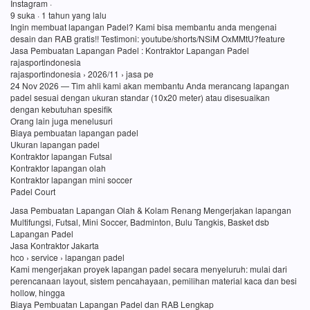
Instagram ·
9 suka · 1 tahun yang lalu
Ingin membuat lapangan Padel? Kami bisa membantu anda mengenai
desain dan RAB gratis!! Testimoni: youtube/shorts/NSiM OxMMtU?feature
Jasa Pembuatan Lapangan Padel : Kontraktor Lapangan Padel
rajasportindonesia
rajasportindonesia › 2026/11 › jasa pe
24 Nov 2026 — Tim ahli kami akan membantu Anda merancang lapangan
padel sesuai dengan ukuran standar (10x20 meter) atau disesuaikan
dengan kebutuhan spesifik
Orang lain juga menelusuri
Biaya pembuatan lapangan padel
Ukuran lapangan padel
Kontraktor lapangan Futsal
Kontraktor lapangan olah
Kontraktor lapangan mini soccer
Padel Court
Jasa Pembuatan Lapangan Olah & Kolam Renang Mengerjakan lapangan
Multifungsi, Futsal, Mini Soccer, Badminton, Bulu Tangkis, Basket dsb
Lapangan Padel
Jasa Kontraktor Jakarta
hco › service › lapangan padel
Kami mengerjakan proyek lapangan padel secara menyeluruh: mulai dari
perencanaan layout, sistem pencahayaan, pemilihan material kaca dan besi
hollow, hingga
Biaya Pembuatan Lapangan Padel dan RAB Lengkap