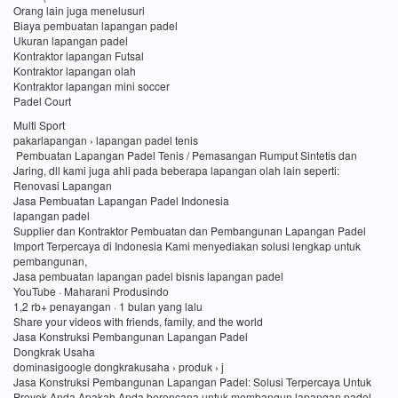
Orang lain juga menelusuri
Biaya pembuatan lapangan padel
Ukuran lapangan padel
Kontraktor lapangan Futsal
Kontraktor lapangan olah
Kontraktor lapangan mini soccer
Padel Court
Multi Sport
pakarlapangan › lapangan padel tenis
Pembuatan Lapangan Padel Tenis / Pemasangan Rumput Sintetis dan
Jaring, dll kami juga ahli pada beberapa lapangan olah lain seperti:
Renovasi Lapangan
Jasa Pembuatan Lapangan Padel Indonesia
lapangan padel
Supplier dan Kontraktor Pembuatan dan Pembangunan Lapangan Padel
Import Terpercaya di Indonesia Kami menyediakan solusi lengkap untuk
pembangunan,
Jasa pembuatan lapangan padel bisnis lapangan padel
YouTube · Maharani Produsindo
1,2 rb+ penayangan · 1 bulan yang lalu
Share your videos with friends, family, and the world
Jasa Konstruksi Pembangunan Lapangan Padel
Dongkrak Usaha
dominasigoogle dongkrakusaha › produk › j
Jasa Konstruksi Pembangunan Lapangan Padel: Solusi Terpercaya Untuk
Proyek Anda Apakah Anda berencana untuk membangun lapangan padel