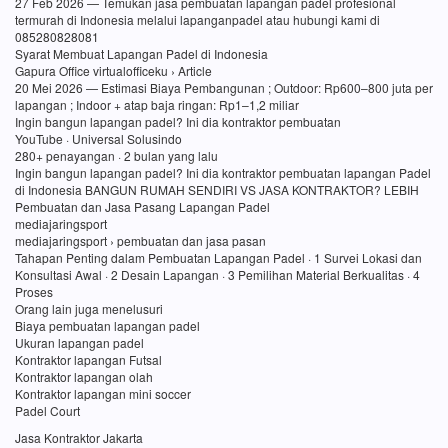
27 Feb 2026 — Temukan jasa pembuatan lapangan padel profesional
termurah di Indonesia melalui lapanganpadel atau hubungi kami di
085280828081
Syarat Membuat Lapangan Padel di Indonesia
Gapura Office virtualofficeku › Article
20 Mei 2026 — Estimasi Biaya Pembangunan ; Outdoor: Rp600–800 juta per
lapangan ; Indoor + atap baja ringan: Rp1–1,2 miliar
Ingin bangun lapangan padel? Ini dia kontraktor pembuatan
YouTube · Universal Solusindo
280+ penayangan · 2 bulan yang lalu
Ingin bangun lapangan padel? Ini dia kontraktor pembuatan lapangan Padel
di Indonesia BANGUN RUMAH SENDIRI VS JASA KONTRAKTOR? LEBIH
Pembuatan dan Jasa Pasang Lapangan Padel
mediajaringsport
mediajaringsport › pembuatan dan jasa pasan
Tahapan Penting dalam Pembuatan Lapangan Padel · 1 Survei Lokasi dan
Konsultasi Awal · 2 Desain Lapangan · 3 Pemilihan Material Berkualitas · 4
Proses
Orang lain juga menelusuri
Biaya pembuatan lapangan padel
Ukuran lapangan padel
Kontraktor lapangan Futsal
Kontraktor lapangan olah
Kontraktor lapangan mini soccer
Padel Court
Jasa Kontraktor Jakarta