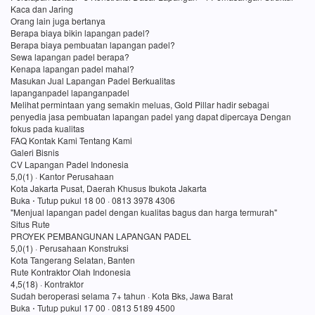
Kaca dan Jaring
Orang lain juga bertanya
Berapa biaya bikin lapangan padel?
Berapa biaya pembuatan lapangan padel?
Sewa lapangan padel berapa?
Kenapa lapangan padel mahal?
Masukan Jual Lapangan Padel Berkualitas
lapanganpadel lapanganpadel
Melihat permintaan yang semakin meluas, Gold Pillar hadir sebagai
penyedia jasa pembuatan lapangan padel yang dapat dipercaya Dengan
fokus pada kualitas
FAQ Kontak Kami Tentang Kami
Galeri Bisnis
CV Lapangan Padel Indonesia
5,0(1) · Kantor Perusahaan
Kota Jakarta Pusat, Daerah Khusus Ibukota Jakarta
Buka ⋅ Tutup pukul 18 00 · 0813 3978 4306
"Menjual lapangan padel dengan kualitas bagus dan harga termurah"
Situs Rute
PROYEK PEMBANGUNAN LAPANGAN PADEL
5,0(1) · Perusahaan Konstruksi
Kota Tangerang Selatan, Banten
Rute Kontraktor Olah Indonesia
4,5(18) · Kontraktor
Sudah beroperasi selama 7+ tahun · Kota Bks, Jawa Barat
Buka ⋅ Tutup pukul 17 00 · 0813 5189 4500