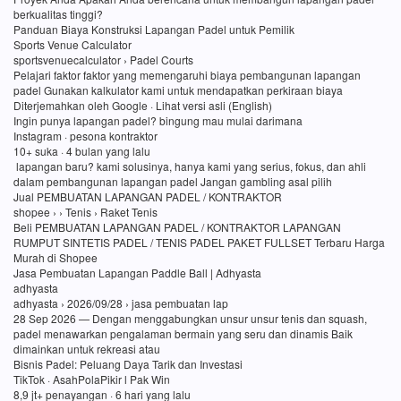
berkualitas tinggi?
Panduan Biaya Konstruksi Lapangan Padel untuk Pemilik
Sports Venue Calculator
sportsvenuecalculator › Padel Courts
Pelajari faktor faktor yang memengaruhi biaya pembangunan lapangan
padel Gunakan kalkulator kami untuk mendapatkan perkiraan biaya
Diterjemahkan oleh Google · Lihat versi asli (English)
Ingin punya lapangan padel? bingung mau mulai darimana
Instagram · pesona kontraktor
10+ suka · 4 bulan yang lalu
lapangan baru? kami solusinya, hanya kami yang serius, fokus, dan ahli
dalam pembangunan lapangan padel Jangan gambling asal pilih
Jual PEMBUATAN LAPANGAN PADEL / KONTRAKTOR
shopee › › Tenis › Raket Tenis
Beli PEMBUATAN LAPANGAN PADEL / KONTRAKTOR LAPANGAN
RUMPUT SINTETIS PADEL / TENIS PADEL PAKET FULLSET Terbaru Harga
Murah di Shopee
Jasa Pembuatan Lapangan Paddle Ball | Adhyasta
adhyasta
adhyasta › 2026/09/28 › jasa pembuatan lap
28 Sep 2026 — Dengan menggabungkan unsur unsur tenis dan squash,
padel menawarkan pengalaman bermain yang seru dan dinamis Baik
dimainkan untuk rekreasi atau
Bisnis Padel: Peluang Daya Tarik dan Investasi
TikTok · AsahPolaPikir l Pak Win
8,9 jt+ penayangan · 6 hari yang lalu