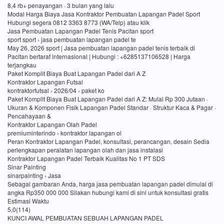
8,4 rb+ penayangan · 3 bulan yang lalu
Modal Harga Biaya Jasa Kontraktor Pembuatan Lapangan Padel Sport
Hubungi segera 0812 3363 8773 (WA/Telp) atau klik
Jasa Pembuatan Lapangan Padel Tenis Pacitan sport
sport sport › jasa pembuatan lapangan padel te
May 26, 2026 sport | Jasa pembuatan lapangan padel tenis terbaik di
Pacitan bertaraf internasional | Hubungi : +6285137106528 | Harga
terjangkau
Paket Komplit Biaya Buat Lapangan Padel dari A Z
Kontraktor Lapangan Futsal
kontraktorfutsal › 2026/04 › paket ko
Paket Komplit Biaya Buat Lapangan Padel dari A Z: Mulai Rp 300 Jutaan ·
Ukuran & Komponen Fisik Lapangan Padel Standar · Struktur Kaca & Pagar ·
Pencahayaan &
Kontraktor Lapangan Olah Padel
premiuminterindo › kontraktor lapangan ol
Peran Kontraktor Lapangan Padel, konsultasi, perancangan, desain Sedia
perlengkapan peralatan lapangan olah dan jasa instalasi
Kontraktor Lapangan Padel Terbaik Kualitas No 1 PT SDS
Sinar Painting
sinarpainting › Jasa
Sebagai gambaran Anda, harga jasa pembuatan lapangan padel dimulai di
angka Rp350 000 000 Silakan hubungi kami di sini untuk konsultasi gratis
Estimasi Waktu
5,0(114)
KUNCI AWAL PEMBUATAN SEBUAH LAPANGAN PADEL