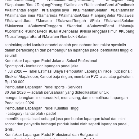
#KepulauanRiau #TanjungPinang #Kalimatan #KalimantanBarat #Pontianak
#KalimantanTengah #PalangkaRaya #KalimantanSelatan #Banjarmasin
#KalimantanTimur #Samarinda #KalimantanUtara #TanjungSelor #Sulawesi
#SulawesiUtara #Manado #SulawesiTengah #Palu #SulawesiSelatan
#Makassar #SulawesiTenggara #Kendari #SulawesiBarat #Mamuju
#Gorontalo #SundaKecil #Bali #Denpasar #NusaTenggaraTimur #Kupang
#NusaTenggaraBarat #Mataram #lombok #Batam
kontraktorpadel kontraktorpadel adalah perusahaan kontraktor spesialis
dalam perancangan dan pembangunan lapangan padel berkualitas tinggi di
seluruh
Kontraktor Lapangan Padel Jakarta: Solusi Profesional
Sport sport › kontraktor lapangan padel jaka
4 Jul 2026 — Tabel Estimasi Biaya Pembuatan Lapangan Padel ; Opsional:
Struktur Atap/Indoor, Kanopi baja ringan, membran PVC, atau atap galvalum,
Rp 100 000
Pembuatan Lapangan Padel sports › Services
30 Jan 2026 — adalah perusahaan yang didedikasikan untuk
mengembangkan, memproduksi, memasang, dan memelihara Lapangan
Padel sejak 2026
Pembuatan Lapangan Padel Kualitas Tinggi
› category › lantai olah › padel
memiliki spesialisasi sebagai jasa pembuatan lapangan futsal dan mini
soccer dan penyedia berbagai produk lantai olah seperti lapangan padel,
tenis,
Kontraktor Lapangan Padel Profesional dan Bergaransi