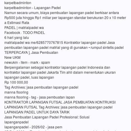
karpetbadminton
karpetbadminton › Lapangan Padel
Namun secara umum, biaya pembuatan lapangan padel berkisar antara
Rp500 juta hingga Rp1 miliar per lapangan standar berukuran 20 x 10 meter
a Estimasi Rata
PADEL | matrialpadel wa
Facebook · TODO PADEL
6 hari yang lalu
matrialpadel wa me/6285770767815 Kontraktor lapangan padel Jasa
pembuatan lapangan padel matrial yang di gunakan • rumput sintetis padel
TERPERCAYA ], Jasa Pembuatan
New UKM
newukm › item › mark › spam
Berpengalaman sebagai kontraktor lapangan padel Indonesia dan
kontraktor lapangan padel Jakarta Tim ahli dalam menentukan ukuran
lapangan padel, luas lapangan
Rp 100 000,00
Tag Archives: jasa pembuatan lapangan padel
manna flooring
manna flooring › tag › jasa pembuatan lapan
KONTRAKTOR LAPANGAN FUTSAL JASA PEMBUATAN KONTRUKSI
LAPANGAN FUTSAL Tag Archives: jasa pembuatan lapangan padel
LAPANGAN PADEL UNTUK DAYA TARIK
Jasa Pembuatan Lapangan Padel Profesional: Solusi
lapanganpadel
lapanganpadel › 2026/02 › jasa pem