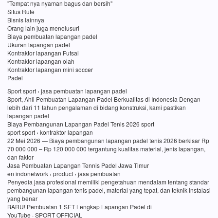
"Tempat nya nyaman bagus dan bersih"
Situs Rute
Bisnis lainnya
Orang lain juga menelusuri
Biaya pembuatan lapangan padel
Ukuran lapangan padel
Kontraktor lapangan Futsal
Kontraktor lapangan olah
Kontraktor lapangan mini soccer
Padel
Sport sport › jasa pembuatan lapangan padel
Sport, Ahli Pembuatan Lapangan Padel Berkualitas di Indonesia Dengan
lebih dari 11 tahun pengalaman di bidang konstruksi, kami pastikan
lapangan padel
Biaya Pembangunan Lapangan Padel Tenis 2026 sport
sport sport › kontraktor lapangan
22 Mei 2026 — Biaya pembangunan lapangan padel tenis 2026 berkisar Rp
70 000 000 – Rp 120 000 000 tergantung kualitas material, jenis lapangan,
dan faktor
Jasa Pembuatan Lapangan Tennis Padel Jawa Timur
en indonetwork › product › jasa pembuatan
Penyedia jasa profesional memiliki pengetahuan mendalam tentang standar
pembangunan lapangan tenis padel, material yang tepat, dan teknik instalasi
yang benar
BARU! Pembuatan 1 SET Lengkap Lapangan Padel di
YouTube · SPORT OFFICIAL