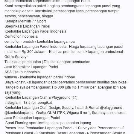
karpetbadminton karpetbadminton › Lapangan Padel
Kami menyediakan paket lengkap pembangunan lapangan padel yang
mencakup desain, konstruksi, pemasangan kaca, pemasangan rumput
sintetis, pencahayaan, hingga
Kenapa Memilih 77 Sport
Spesifikasi Lapangan Padel
Kontraktor Lapangan Padel Indonesia
Centroflor Indonesia
centroflor › produk › kontraktor lapangan pa
Kontraktor Lapangan Padel Indonesia · Harga terpasang lapangan padel
mulai dari Rp 300 Jutaan! · Kualitas premium untuk lapangan profesional ·
Gratis Survey*
Tidak ada: pembuatan ‎| Telusuri dengan: pembuatan
Jasa Kontraktor Lapangan Padel
ASA Group Indonesia
withasa › kontraktor lapangan padel indone
Biaya konstruksi lapangan padel bervariasi berdasarkan kualitas dan lokasi:
Range biaya pembangunan: Rp 300 juta Rp 1 miliar per lapangan Izin apa
saja yang
Kontraktor Lapangan Olah & Playground (@)
Instagram · 18,5 rb+ pengikut
Kontraktor Lapangan Olah Design, Supply, Install & Rental @playground ·
@kontraktorpadel · Graha QUALITEK, Wiguna II no 1, Surabaya, Indonesia
Jasa Pembuatan Lapangan Padel
Sport Flooring sportflooring › jasa pembuatan lapang
Proses Jasa Pembuatan Lapangan Padel · 1 Survey dan Perencanaan · 2
Persiapan Lokasi · 3 Konstruksi Dasar Lapangan · 4 Pemasangan Struktur