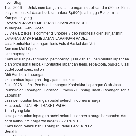
hco › Blog
1 Jul 2026 — Untuk membangun satu lapangan padel standar (20m x 10m),
biaya konstruksi dasar berkisar antara Rp900 juta hingga Rp1,4 miliar
Komponen yang
LAYANAN JASA PEMBUATAN LAPANGAN PADEL
sv shopee › web › video
33 views, 2 likes, 1 comments Shopee Video Indonesia oleh sunja tshirt:
LAYANAN JASA PEMBUATAN LAPANGAN PADEL
Jasa Kontraktor Lapangan Tenis Futsal Basket dan Voli
Santoso Multi Sport
pakarlapangan
Kami adalah pakar, tukang, pemborong, jasa dan ahli pembuatan lapangan
olah profesional terbaik Kontraktor lapangan tenis, sepakbola, basket, futsal,
padel court construction
Ahli Pembuat Lapangan
ahlipembuatlapangan › tag › padel court con
3 Jul 2026 — Ahli Pembuat Lapangan Kontraktor Lapangan Olah Jasa
Pembuatan Lapangan · Beranda · Produk · Running Track · Lapangan Tenis ·
Lapangan
Jasa pembuatan lapangan padel seluruh Indonesia harga
Facebook · JUAL BELI RAKET PADEL
1 hari yang lalu
Jasa pembuatan lapangan padel seluruh Indonesia harga bersahabat dan
berkualitas info harga wa me/6285770767815
Kontraktor Pembuatan Lapangan Padel Berkualitas di
Benahin