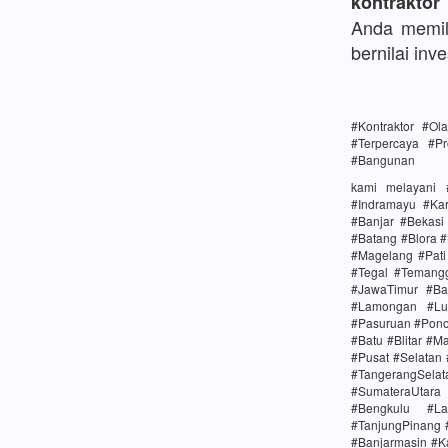
kontraktor
Anda memili
bernilai inve
#Kontraktor #O
#Terpercaya #Pr
#Bangunan
kami melayani 
#Indramayu #Ka
#Banjar #Bekas
#Batang #Blora 
#Magelang #Pat
#Tegal #Temang
#JawaTimur #Ba
#Lamongan #Lu
#Pasuruan #Pono
#Batu #Blitar #M
#Pusat #Selatan
#TangerangSela
#SumateraUtara
#Bengkulu #La
#TanjungPinang 
#Banjarmasin #K