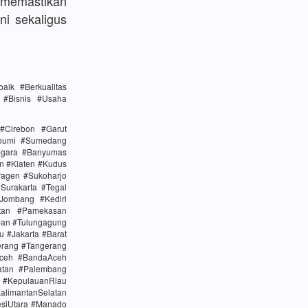
memastikan
ni sekaligus
ik #Berkualitas
n #Bisnis #Usaha
#Cirebon #Garut
abumi #Sumedang
egara #Banyumas
n #Klaten #Kudus
agen #Sukoharjo
urakarta #Tegal
Jombang #Kediri
tan #Pamekasan
ban #Tulungagung
u #Jakarta #Barat
erang #Tangerang
Aceh #BandaAceh
atan #Palembang
#KepulauanRiau
alimantanSelatan
esiUtara #Manado