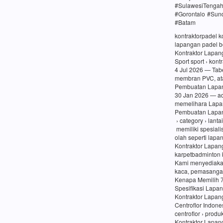
#SulawesiTenga
#Gorontalo #Sun
#Batam
kontraktorpadel 
lapangan padel be
Kontraktor Lapang
Sport sport › kon
4 Jul 2026 — Tabe
membran PVC, at
Pembuatan Lapang
30 Jan 2026 — a
memelihara Lapa
Pembuatan Lapang
› category › lanta
memiliki spesiali
olah seperti lapa
Kontraktor Lapan
karpetbadminton 
Kami menyediaka
kaca, pemasangan
Kenapa Memilih 
Spesifikasi Lapa
Kontraktor Lapan
Centroflor Indone
centroflor › prod
Kontraktor Lapang