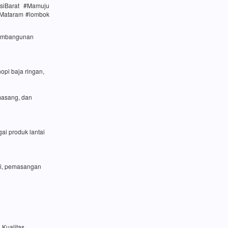
siBarat #Mamuju
#Mataram #lombok
 pembangunan
opi baja ringan,
masang, dan
ai produk lantai
si, pemasangan
 Kualitas