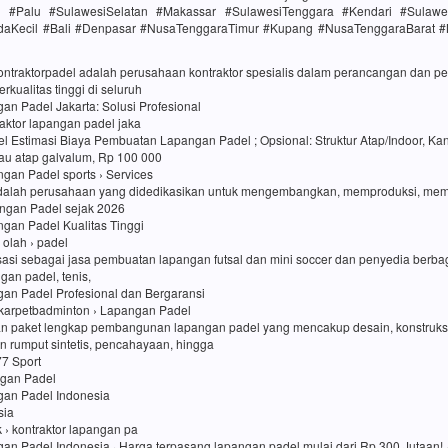
h #Palu #SulawesiSelatan #Makassar #SulawesiTenggara #Kendari #Sulawe
daKecil #Bali #Denpasar #NusaTenggaraTimur #Kupang #NusaTenggaraBarat 
kontraktorpadel adalah perusahaan kontraktor spesialis dalam perancangan dan
rkualitas tinggi di seluruh
an Padel Jakarta: Solusi Profesional
traktor lapangan padel jaka
l Estimasi Biaya Pembuatan Lapangan Padel ; Opsional: Struktur Atap/Indoor, Kan
au atap galvalum, Rp 100 000
an Padel sports › Services
dalah perusahaan yang didedikasikan untuk mengembangkan, memproduksi, me
ngan Padel sejak 2026
an Padel Kualitas Tinggi
i olah › padel
sasi sebagai jasa pembuatan lapangan futsal dan mini soccer dan penyedia berbag
ngan padel, tenis,
gan Padel Profesional dan Bergaransi
karpetbadminton › Lapangan Padel
n paket lengkap pembangunan lapangan padel yang mencakup desain, konstruk
 rumput sintetis, pencahayaan, hingga
77 Sport
ngan Padel
gan Padel Indonesia
sia
uk › kontraktor lapangan pa
an Padel Indonesia · Harga terpasang lapangan padel mulai dari Rp 300 Jutaan! ·