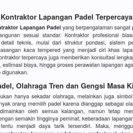
Kontraktor Lapangan Padel Terpercaya
yang berpengalaman sangat p
traktor Lapangan Padel
angunan sesuai standar. Kontraktor profesional bia
etail teknis, mulai dari struktur pondasi, sistem p
asangan kaca tempered yang menjadi ciri khas lapa
kontraktor terpercaya juga memberikan konsultasi lengka
, estimasi biaya, hingga proses perawatan lapangan aga
 digunakan.
del, Olahraga Tren dan Gengsi Masa K
bukan hanya sekadar olahraga, melainkan juga simbo
yak orang memilih padel karena dianggap sebagai ola
 dimainkan oleh semua kalangan, namun tetap mem
Dengan semakin tingginya peminat, keberadaan lapanga
s tentu menjadi daya tarik tersendiri. Maka, meng