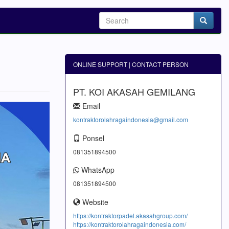
ONLINE SUPPORT | CONTACT PERSON
PT. KOI AKASAH GEMILANG
Email
kontraktorolahragaindonesia@gmail.com
Ponsel
081351894500
WhatsApp
081351894500
Website
https://kontraktorpadel.akasahgroup.com/
https://kontraktorolahragaindonesia.com/