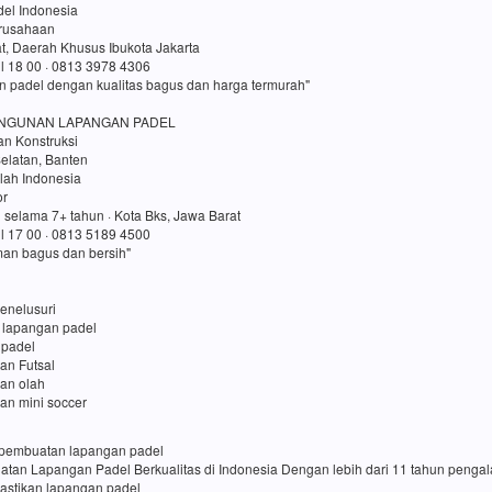
el Indonesia
erusahaan
t, Daerah Khusus Ibukota Jakarta
ul 18 00 · 0813 3978 4306
n padel dengan kualitas bagus dan harga termurah"
NGUNAN LAPANGAN PADEL
an Konstruksi
elatan, Banten
lah Indonesia
or
 selama 7+ tahun · Kota Bks, Jawa Barat
ul 17 00 · 0813 5189 4500
an bagus dan bersih"
enelusuri
 lapangan padel
 padel
an Futsal
gan olah
an mini soccer
sa pembuatan lapangan padel
uatan Lapangan Padel Berkualitas di Indonesia Dengan lebih dari 11 tahun penga
pastikan lapangan padel