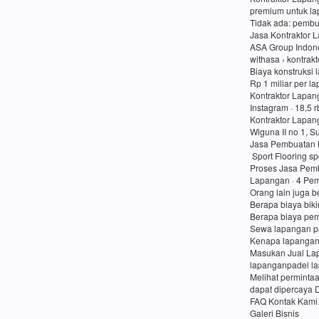
premium untuk lap
Tidak ada: pembu
Jasa Kontraktor 
ASA Group Indon
withasa › kontrak
Biaya konstruksi 
Rp 1 miliar per l
Kontraktor Lapan
Instagram · 18,5 
Kontraktor Lapan
Wiguna II no 1, 
Jasa Pembuatan 
Sport Flooring sp
Proses Jasa Pemb
Lapangan · 4 Pem
Orang lain juga b
Berapa biaya bik
Berapa biaya pe
Sewa lapangan p
Kenapa lapangan
Masukan Jual Lap
lapanganpadel l
Melihat perminta
dapat dipercaya 
FAQ Kontak Kami
Galeri Bisnis