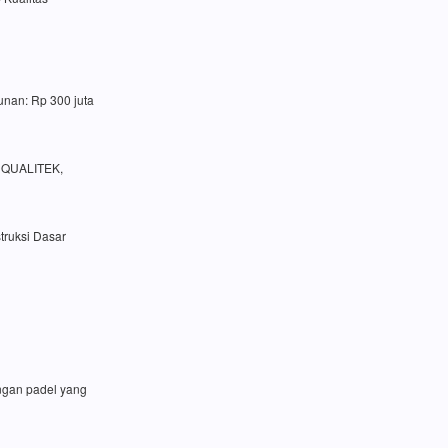
unan: Rp 300 juta
a QUALITEK,
truksi Dasar
angan padel yang