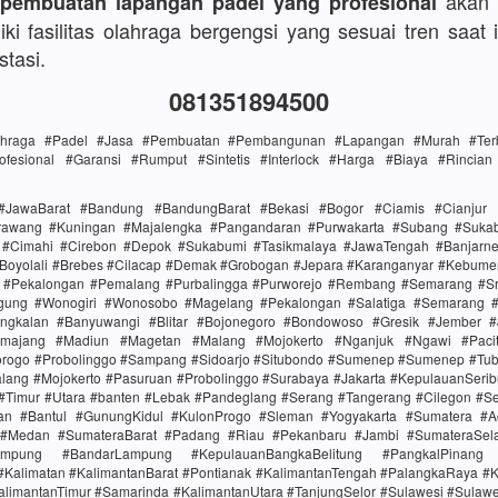
akan 
 pembuatan lapangan padel yang profesional
ki fasilitas olahraga bergengsi yang sesuai tren saat i
stasi.
081351894500
lahraga #Padel #Jasa #Pembuatan #Pembangunan #Lapangan #Murah #Terba
ofesional #Garansi #Rumput #Sintetis #Interlock #Harga #Biaya #Rincia
#JawaBarat #Bandung #BandungBarat #Bekasi #Bogor #Ciamis #Cianjur 
rawang #Kuningan #Majalengka #Pangandaran #Purwakarta #Subang #Suk
i #Cimahi #Cirebon #Depok #Sukabumi #Tasikmalaya #JawaTengah #Banjarn
#Boyolali #Brebes #Cilacap #Demak #Grobogan #Jepara #Karanganyar #Kebume
i #Pekalongan #Pemalang #Purbalingga #Purworejo #Rembang #Semarang #Sr
gung #Wonogiri #Wonosobo #Magelang #Pekalongan #Salatiga #Semarang #S
ngkalan #Banyuwangi #Blitar #Bojonegoro #Bondowoso #Gresik #Jember #
majang #Madiun #Magetan #Malang #Mojokerto #Nganjuk #Ngawi #Paci
rogo #Probolinggo #Sampang #Sidoarjo #Situbondo #Sumenep #Sumenep #Tu
alang #Mojokerto #Pasuruan #Probolinggo #Surabaya #Jakarta #KepulauanSerib
 #Timur #Utara #banten #Lebak #Pandeglang #Serang #Tangerang #Cilegon #S
tan #Bantul #GunungKidul #KulonProgo #Sleman #Yogyakarta #Sumatera #
 #Medan #SumateraBarat #Padang #Riau #Pekanbaru #Jambi #SumateraSel
mpung #BandarLampung #KepulauanBangkaBelitung #PangkalPinang 
#Kalimatan #KalimantanBarat #Pontianak #KalimantanTengah #PalangkaRaya #K
alimantanTimur #Samarinda #KalimantanUtara #TanjungSelor #Sulawesi #Sulaw