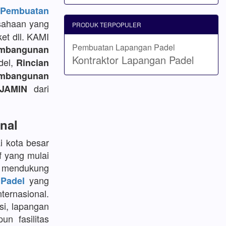
embuatan
sahaan yang
PRODUK TERPOPULER
et dll. KAMI
Pembuatan Lapangan Padel
mbangunan
Kontraktor Lapangan Padel
del,
Rincian
bangunan
dari
JAMIN
nal
i kota besar
f yang mulai
k mendukung
yang
Padel
ternasional.
si, lapangan
un fasilitas