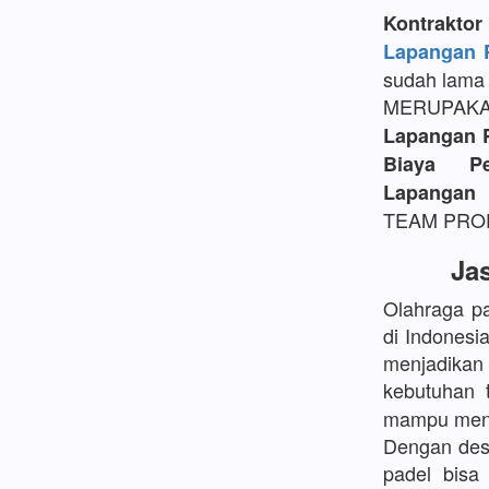
Kontrakt
Lapangan P
sudah lama 
MERUPAK
Lapangan 
Biaya P
Lapangan 
TEAM PROFE
Ja
Olahraga pa
di Indonesi
menjadikan
kebutuhan 
mampu mengh
Dengan desa
padel bisa 