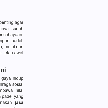
enting agar
sanya sudah
encahayaan,
ngan padel.
p, mulai dari
r tetap awet
ini
l gaya hidup
hraga sosial
bawa nilai
n padel yang
gunakan
jasa