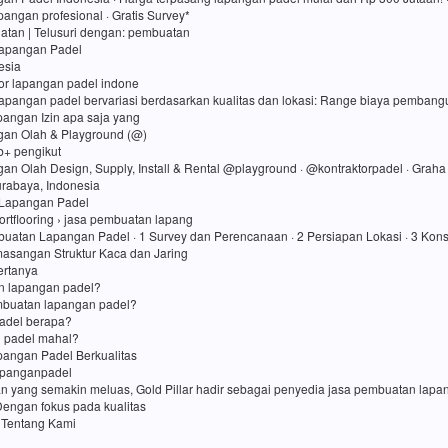
angan profesional · Gratis Survey*
atan ‎| Telusuri dengan: pembuatan
Lapangan Padel
esia
tor lapangan padel indone
lapangan padel bervariasi berdasarkan kualitas dan lokasi: Range biaya pembang
apangan Izin apa saja yang
gan Olah & Playground (@)
rb+ pengikut
gan Olah Design, Supply, Install & Rental @playground · @kontraktorpadel · Grah
Surabaya, Indonesia
Lapangan Padel
ortflooring › jasa pembuatan lapang
uatan Lapangan Padel · 1 Survey dan Perencanaan · 2 Persiapan Lokasi · 3 Kons
asangan Struktur Kaca dan Jaring
ertanya
in lapangan padel?
mbuatan lapangan padel?
adel berapa?
 padel mahal?
angan Padel Berkualitas
apanganpadel
an yang semakin meluas, Gold Pillar hadir sebagai penyedia jasa pembuatan lap
Dengan fokus pada kualitas
 Tentang Kami