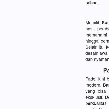
pribadi.
Memilih
Kon
hasil pemb
memahami d
hingga pem
Selain itu, 
desain awal
dan nyaman
Pa
Padel kini 
modern. Ban
yang bisa
eksklusif. 
berkualita