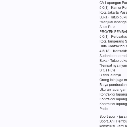
CV Lapangan Pad
5,0(1) · Kantor P
Kota Jakarta Pusa
Buka ⋅ Tutup puk
"Menjual lapanga
Situs Rute
PROYEK PEMBA
5,0(1) · Perusaha
Kota Tangerang S
Rute Kontraktor O
4,5(18) · Kontrakt
Sudah beroperasi
Buka ⋅ Tutup puk
"Tempat nya nyam
Situs Rute
Bisnis lainnya
Orang lain juga m
Biaya pembuatan
Ukuran lapangan
Kontraktor lapang
Kontraktor lapan
Kontraktor lapang
Padel
Sport sport › ja
Sport, Ahli Pemb
konstruksi, kami 