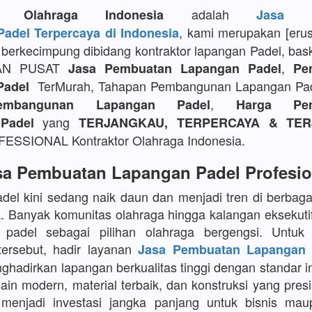
adalah
or Olahraga Indonesia
Jasa P
, kami merupakan [eru
adel Terpercaya di Indonesia
berkecimpung dibidang kontraktor lapangan Padel, bask
AN PUSAT
,
Jasa Pembuatan Lapangan Padel
Pe
TerMurah, Tahapan Pembangunan Lapangan Pa
Padel
,
embangunan Lapangan Padel
Harga Pem
yang
Padel
TERJANGKAU, TERPERCAYA & TER
SSIONAL Kontraktor Olahraga Indonesia.
sa Pembuatan Lapangan Padel Profesio
del kini sedang naik daun dan menjadi tren di berbaga
a. Banyak komunitas olahraga hingga kalangan eksekuti
 padel sebagai pilihan olahraga bergengsi. Untu
tersebut, hadir layanan
Jasa Pembuatan Lapangan 
adirkan lapangan berkualitas tinggi dengan standar in
in modern, material terbaik, dan konstruksi yang presi
menjadi investasi jangka panjang untuk bisnis maup