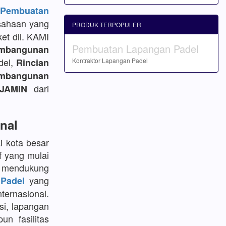
embuatan
sahaan yang
PRODUK TERPOPULER
et dll. KAMI
Pembuatan Lapangan Padel
mbangunan
del,
Rincian
Kontraktor Lapangan Padel
bangunan
dari
JAMIN
nal
i kota besar
f yang mulai
k mendukung
yang
Padel
ternasional.
si, lapangan
un fasilitas