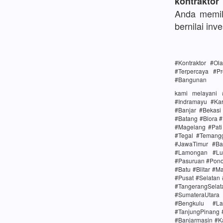
kontraktor
Anda memili
bernilai inve
#Kontraktor #O
#Terpercaya #Pr
#Bangunan
kami melayani 
#Indramayu #Ka
#Banjar #Bekas
#Batang #Blora 
#Magelang #Pat
#Tegal #Temang
#JawaTimur #Ba
#Lamongan #Lu
#Pasuruan #Pono
#Batu #Blitar #M
#Pusat #Selatan
#TangerangSela
#SumateraUtara
#Bengkulu #La
#TanjungPinang 
#Banjarmasin #K