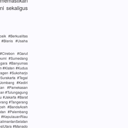
memastikan
ni sekaligus
ik #Berkualitas
n #Bisnis #Usaha
#Cirebon #Garut
abumi #Sumedang
egara #Banyumas
n #Klaten #Kudus
agen #Sukoharjo
urakarta #Tegal
Jombang #Kediri
tan #Pamekasan
ban #Tulungagung
u #Jakarta #Barat
erang #Tangerang
Aceh #BandaAceh
atan #Palembang
#KepulauanRiau
alimantanSelatan
esiUtara #Manado