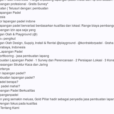
angan profesional · Gratis Survey*
atan ‎| Telusuri dengan: pembuatan
Lapangan Padel
esia
tor lapangan padel indone
lapangan padel bervariasi berdasarkan kualitas dan lokasi: Range biaya pembang
apangan Izin apa saja yang
gan Olah & Playground (@)
rb+ pengikut
gan Olah Design, Supply, Install & Rental @playground · @kontraktorpadel · Grah
Surabaya, Indonesia
Lapangan Padel
ortflooring › jasa pembuatan lapang
uatan Lapangan Padel · 1 Survey dan Perencanaan · 2 Persiapan Lokasi · 3 Kons
asangan Struktur Kaca dan Jaring
ertanya
in lapangan padel?
mbuatan lapangan padel?
adel berapa?
 padel mahal?
angan Padel Berkualitas
apanganpadel
an yang semakin meluas, Gold Pillar hadir sebagai penyedia jasa pembuatan lap
Dengan fokus pada kualitas
 Tentang Kami