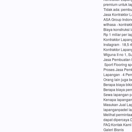
premium untuk lap
Tidak ada: pembu
Jasa Kontraktor 
ASA Group Indon
withasa › kontrak
Biaya konstruksi 
Rp 1 miliar per l
Kontraktor Lapan
Instagram · 18,5 
Kontraktor Lapan
Wiguna II no 1, 
Jasa Pembuatan 
Sport Flooring sp
Proses Jasa Pemb
Lapangan · 4 Pem
Orang lain juga b
Berapa biaya bik
Berapa biaya pe
Sewa lapangan p
Kenapa lapangan
Masukan Jual Lap
lapanganpadel l
Melihat perminta
dapat dipercaya 
FAQ Kontak Kami
Galeri Bisnis