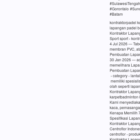
#SulawesiTenga
#Gorontalo #Sun
#Batam
kontraktorpadel 
lapangan padel be
Kontraktor Lapang
Sport sport › kon
4 Jul 2026 — Tabe
membran PVC, at
Pembuatan Lapang
30 Jan 2026 — a
memelihara Lapa
Pembuatan Lapang
› category › lanta
memiliki spesiali
olah seperti lapa
Kontraktor Lapan
karpetbadminton 
Kami menyediaka
kaca, pemasangan
Kenapa Memilih 
Spesifikasi Lapa
Kontraktor Lapan
Centroflor Indone
centroflor › prod
Kontraktor Lapang