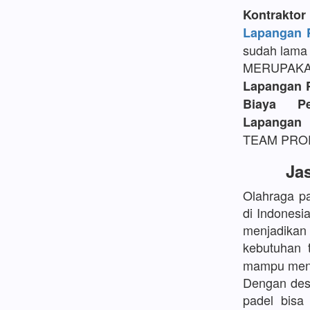
Kontrakt
Lapangan P
sudah lama 
MERUPAK
Lapangan 
Biaya P
Lapangan 
TEAM PROFE
Ja
Olahraga pa
di Indonesi
menjadikan
kebutuhan 
mampu mengh
Dengan desa
padel bisa 