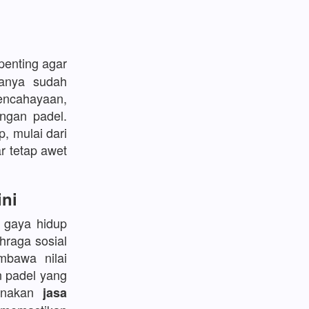
enting agar
sanya sudah
encahayaan,
ngan padel.
p, mulai dari
r tetap awet
ini
l gaya hidup
hraga sosial
bawa nilai
n padel yang
gunakan
jasa