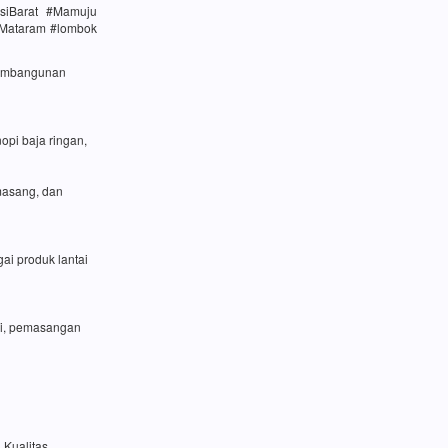
siBarat #Mamuju
#Mataram #lombok
 pembangunan
opi baja ringan,
masang, dan
ai produk lantai
si, pemasangan
 Kualitas