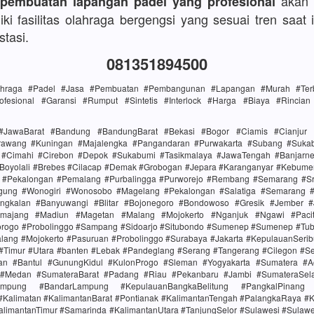
akan 
 pembuatan lapangan padel yang profesional
ki fasilitas olahraga bergengsi yang sesuai tren saat i
stasi.
081351894500
lahraga #Padel #Jasa #Pembuatan #Pembangunan #Lapangan #Murah #Terba
ofesional #Garansi #Rumput #Sintetis #Interlock #Harga #Biaya #Rincia
#JawaBarat #Bandung #BandungBarat #Bekasi #Bogor #Ciamis #Cianjur 
rawang #Kuningan #Majalengka #Pangandaran #Purwakarta #Subang #Suk
i #Cimahi #Cirebon #Depok #Sukabumi #Tasikmalaya #JawaTengah #Banjarn
#Boyolali #Brebes #Cilacap #Demak #Grobogan #Jepara #Karanganyar #Kebume
i #Pekalongan #Pemalang #Purbalingga #Purworejo #Rembang #Semarang #Sr
gung #Wonogiri #Wonosobo #Magelang #Pekalongan #Salatiga #Semarang #S
ngkalan #Banyuwangi #Blitar #Bojonegoro #Bondowoso #Gresik #Jember #
majang #Madiun #Magetan #Malang #Mojokerto #Nganjuk #Ngawi #Paci
rogo #Probolinggo #Sampang #Sidoarjo #Situbondo #Sumenep #Sumenep #Tu
alang #Mojokerto #Pasuruan #Probolinggo #Surabaya #Jakarta #KepulauanSerib
 #Timur #Utara #banten #Lebak #Pandeglang #Serang #Tangerang #Cilegon #S
tan #Bantul #GunungKidul #KulonProgo #Sleman #Yogyakarta #Sumatera #
 #Medan #SumateraBarat #Padang #Riau #Pekanbaru #Jambi #SumateraSel
mpung #BandarLampung #KepulauanBangkaBelitung #PangkalPinang 
#Kalimatan #KalimantanBarat #Pontianak #KalimantanTengah #PalangkaRaya #K
alimantanTimur #Samarinda #KalimantanUtara #TanjungSelor #Sulawesi #Sulaw