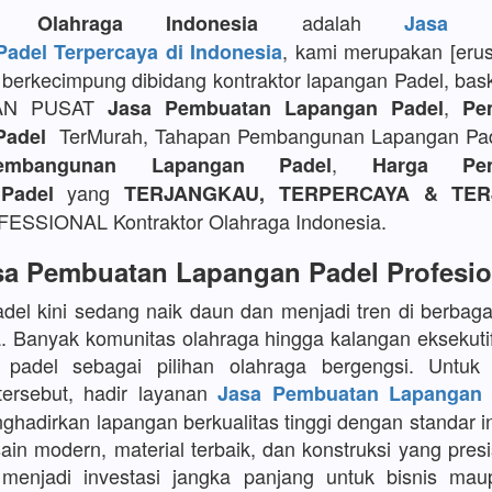
adalah
or Olahraga Indonesia
Jasa P
, kami merupakan [eru
adel Terpercaya di Indonesia
berkecimpung dibidang kontraktor lapangan Padel, bask
AN PUSAT
,
Jasa Pembuatan Lapangan Padel
Pe
TerMurah, Tahapan Pembangunan Lapangan Pa
Padel
,
embangunan Lapangan Padel
Harga Pem
yang
Padel
TERJANGKAU, TERPERCAYA & TER
SSIONAL Kontraktor Olahraga Indonesia.
sa Pembuatan Lapangan Padel Profesio
del kini sedang naik daun dan menjadi tren di berbaga
a. Banyak komunitas olahraga hingga kalangan eksekuti
 padel sebagai pilihan olahraga bergengsi. Untu
tersebut, hadir layanan
Jasa Pembuatan Lapangan 
adirkan lapangan berkualitas tinggi dengan standar in
in modern, material terbaik, dan konstruksi yang presi
menjadi investasi jangka panjang untuk bisnis maup