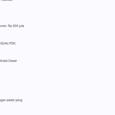
unan: Rp 300 juta
a QUALITEK,
truksi Dasar
angan padel yang