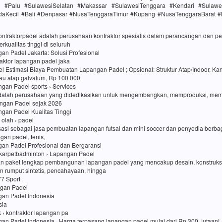
h #Palu #SulawesiSelatan #Makassar #SulawesiTenggara #Kendari #Sulawe
daKecil #Bali #Denpasar #NusaTenggaraTimur #Kupang #NusaTenggaraBarat 
kontraktorpadel adalah perusahaan kontraktor spesialis dalam perancangan dan
rkualitas tinggi di seluruh
an Padel Jakarta: Solusi Profesional
traktor lapangan padel jaka
l Estimasi Biaya Pembuatan Lapangan Padel ; Opsional: Struktur Atap/Indoor, Kan
au atap galvalum, Rp 100 000
an Padel sports › Services
dalah perusahaan yang didedikasikan untuk mengembangkan, memproduksi, me
ngan Padel sejak 2026
an Padel Kualitas Tinggi
i olah › padel
sasi sebagai jasa pembuatan lapangan futsal dan mini soccer dan penyedia berbag
ngan padel, tenis,
gan Padel Profesional dan Bergaransi
karpetbadminton › Lapangan Padel
n paket lengkap pembangunan lapangan padel yang mencakup desain, konstruk
 rumput sintetis, pencahayaan, hingga
77 Sport
ngan Padel
gan Padel Indonesia
sia
uk › kontraktor lapangan pa
an Padel Indonesia · Harga terpasang lapangan padel mulai dari Rp 300 Jutaan! ·