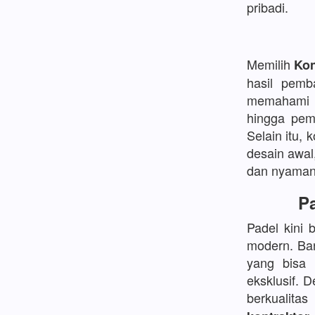
pribadi.
Memilih
Kon
hasil pemb
memahami d
hingga pem
Selain itu, 
desain awal
dan nyaman
Pa
Padel kini 
modern. Ban
yang bisa
eksklusif. 
berkualita