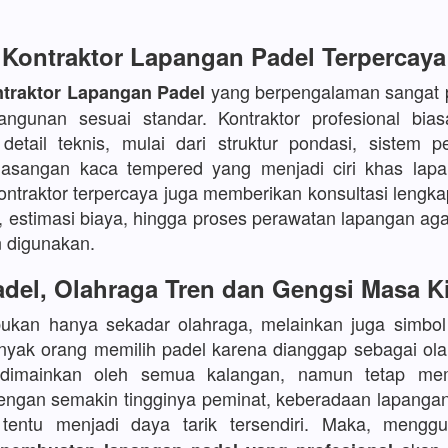
Kontraktor Lapangan Padel Terpercaya
yang berpengalaman sangat p
traktor Lapangan Padel
angunan sesuai standar. Kontraktor profesional bia
etail teknis, mulai dari struktur pondasi, sistem p
asangan kaca tempered yang menjadi ciri khas lapa
kontraktor terpercaya juga memberikan konsultasi lengka
, estimasi biaya, hingga proses perawatan lapangan aga
 digunakan.
del, Olahraga Tren dan Gengsi Masa K
bukan hanya sekadar olahraga, melainkan juga simbo
yak orang memilih padel karena dianggap sebagai ola
 dimainkan oleh semua kalangan, namun tetap mem
Dengan semakin tingginya peminat, keberadaan lapanga
s tentu menjadi daya tarik tersendiri. Maka, meng