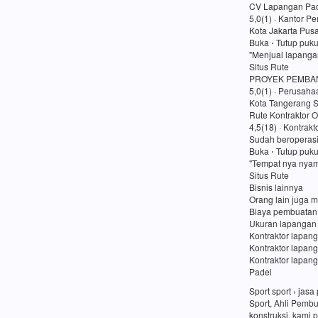
CV Lapangan Pad
5,0(1) · Kantor P
Kota Jakarta Pusa
Buka ⋅ Tutup puk
"Menjual lapanga
Situs Rute
PROYEK PEMBA
5,0(1) · Perusaha
Kota Tangerang S
Rute Kontraktor O
4,5(18) · Kontrakt
Sudah beroperasi
Buka ⋅ Tutup puk
"Tempat nya nyam
Situs Rute
Bisnis lainnya
Orang lain juga m
Biaya pembuatan
Ukuran lapangan
Kontraktor lapang
Kontraktor lapan
Kontraktor lapang
Padel
Sport sport › ja
Sport, Ahli Pemb
konstruksi, kami 