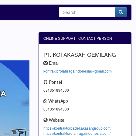
ONLINE SUPPORT | CONTACT PERSON
PT. KOI AKASAH GEMILANG
Email
kontraktorolahragaindonesia@gmail.com
Ponsel
081351894500
WhatsApp
081351894500
Website
https://kontraktorpadel.akasahgroup.com/
https://kontraktorolahragaindonesia.com/