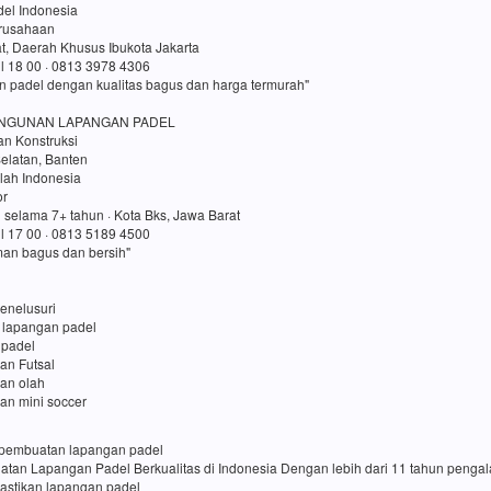
el Indonesia
erusahaan
t, Daerah Khusus Ibukota Jakarta
ul 18 00 · 0813 3978 4306
n padel dengan kualitas bagus dan harga termurah"
NGUNAN LAPANGAN PADEL
an Konstruksi
elatan, Banten
lah Indonesia
or
 selama 7+ tahun · Kota Bks, Jawa Barat
ul 17 00 · 0813 5189 4500
an bagus dan bersih"
enelusuri
 lapangan padel
 padel
an Futsal
gan olah
an mini soccer
sa pembuatan lapangan padel
uatan Lapangan Padel Berkualitas di Indonesia Dengan lebih dari 11 tahun penga
pastikan lapangan padel