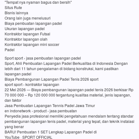
"Tempat nya nyaman bagus dan bersih"
Situs Rute
Bisnis lainnya
Orang lain juga menelusuri
Biaya pembuatan lapangan padel
Ukuran lapangan padel
Kontraktor lapangan Futsal
Kontraktor lapangan olah
Kontraktor lapangan mini soccer
Padel
Sport sport › jasa pembuatan lapangan padel
Sport, Ahli Pembuatan Lapangan Padel Berkualitas di Indonesia Dengan
lebih dari 11 tahun pengalaman di bidang konstruksi, kami pastikan
lapangan padel
Biaya Pembangunan Lapangan Padel Tenis 2026 sport
sport sport › kontraktor lapangan
22 Mei 2026 — Biaya pembangunan lapangan padel tenis 2026 berkisar Rp
70 000 000 – Rp 120 000 000 tergantung kualitas material, jenis lapangan,
dan faktor
Jasa Pembuatan Lapangan Tennis Padel Jawa Timur
en indonetwork › product › jasa pembuatan
Penyedia jasa profesional memiliki pengetahuan mendalam tentang standar
pembangunan lapangan tenis padel, material yang tepat, dan teknik instalasi
yang benar
BARU! Pembuatan 1 SET Lengkap Lapangan Padel di
YouTube · SPORT OFFICIAL