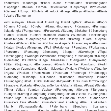
#Kontraktor #Olahraga #Padel #Jasa #Pembuatan #Pembangunan
#Lapangan #Murah #Terbaik #Berkualitas #Terpercaya #Profesional
#Garansi #Rumput #Sintetis #Interlock #Harga #Biaya #Rincian #Bisnis
#Usaha #Bangunan
kami melayani #JawaBarat #Bandung #BandungBarat #Bekasi #Bogor
#Ciamis #Cianjur #Cirebon #Garut #Indramayu #Karawang #Kuningan
#Majalengka #Pangandaran #Purwakarta #Subang #Sukabumi #Sumedang
#Banjar #Bekasi #Cimahi #Cirebon #Depok #Sukabumi #Tasikmalaya
#JawaTengah #Banjarnegara #Banyumas #Batang #Blora #Boyolali
#Brebes #Cilacap #Demak #Grobogan #Jepara #Karanganyar #Kebumen
#Klaten #Kudus #Magelang #Pati #Pekalongan #Pemalang #Purbalingga
#Purworejo #Rembang #Semarang #Sragen #Sukoharjo #Tegal
#Temanggung #Wonogiri #Wonosobo #Magelang #Pekalongan #Salatiga
#Semarang #Surakarta #Tegal #JawaTimur #Bangkalan #Banyuwangi
#Blitar #Bojonegoro #Bondowoso #Gresik #Jember #Jombang #Kediri
#Lamongan #Lumajang #Madiun #Magetan #Malang #Mojokerto #Nganjuk
#Ngawi #Pacitan #Pamekasan #Pasuruan #Ponorogo #Probolinggo
#Sampang #Sidoarjo #Situbondo #Sumenep #Sumenep #Tuban
#Tulungagung #Batu #Blitar #Malang #Mojokerto #Pasuruan #Probolinggo
#Surabaya #Jakarta #KepulauanSeribu #Jakarta #Barat #Pusat #Selatan
#Timur #Utara #banten #Lebak #Pandeglang #Serang #Tangerang
#Cilegon #Serang #Tangerang #TangerangSelatan #Bantul #GunungKidul
#KulonProgo #Sleman #Yogyakarta #Sumatera #Aceh #BandaAceh
#SumateraUtara #Medan #SumateraBarat #Padang #Riau #Pekanbaru
#Jambi #SumateraSelatan #Palembang #Bengkulu #Lampung
#BandarLampung #KepulauanBangkaBelitung #PangkalPinang