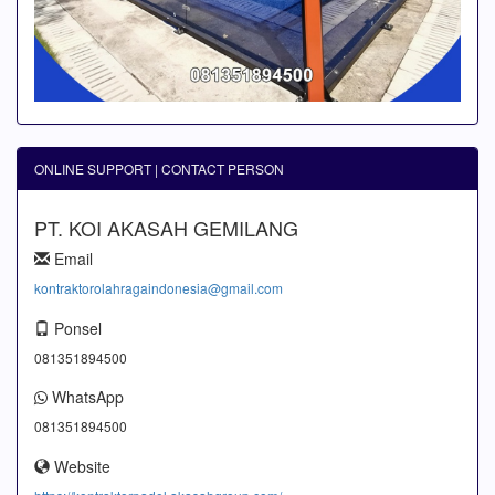
ONLINE SUPPORT | CONTACT PERSON
PT. KOI AKASAH GEMILANG
Email
kontraktorolahragaindonesia@gmail.com
Ponsel
081351894500
WhatsApp
081351894500
Website