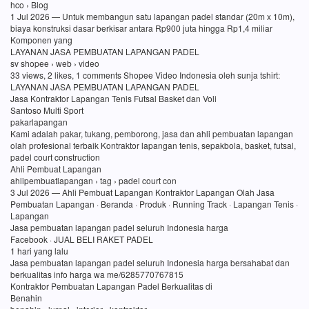
hco › Blog
1 Jul 2026 — Untuk membangun satu lapangan padel standar (20m x 10m),
biaya konstruksi dasar berkisar antara Rp900 juta hingga Rp1,4 miliar
Komponen yang
LAYANAN JASA PEMBUATAN LAPANGAN PADEL
sv shopee › web › video
33 views, 2 likes, 1 comments Shopee Video Indonesia oleh sunja tshirt:
LAYANAN JASA PEMBUATAN LAPANGAN PADEL
Jasa Kontraktor Lapangan Tenis Futsal Basket dan Voli
Santoso Multi Sport
pakarlapangan
Kami adalah pakar, tukang, pemborong, jasa dan ahli pembuatan lapangan
olah profesional terbaik Kontraktor lapangan tenis, sepakbola, basket, futsal,
padel court construction
Ahli Pembuat Lapangan
ahlipembuatlapangan › tag › padel court con
3 Jul 2026 — Ahli Pembuat Lapangan Kontraktor Lapangan Olah Jasa
Pembuatan Lapangan · Beranda · Produk · Running Track · Lapangan Tenis ·
Lapangan
Jasa pembuatan lapangan padel seluruh Indonesia harga
Facebook · JUAL BELI RAKET PADEL
1 hari yang lalu
Jasa pembuatan lapangan padel seluruh Indonesia harga bersahabat dan
berkualitas info harga wa me/6285770767815
Kontraktor Pembuatan Lapangan Padel Berkualitas di
Benahin