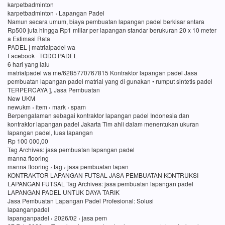
karpetbadminton
karpetbadminton › Lapangan Padel
Namun secara umum, biaya pembuatan lapangan padel berkisar antara
Rp500 juta hingga Rp1 miliar per lapangan standar berukuran 20 x 10 meter
a Estimasi Rata
PADEL | matrialpadel wa
Facebook · TODO PADEL
6 hari yang lalu
matrialpadel wa me/6285770767815 Kontraktor lapangan padel Jasa
pembuatan lapangan padel matrial yang di gunakan • rumput sintetis padel
TERPERCAYA ], Jasa Pembuatan
New UKM
newukm › item › mark › spam
Berpengalaman sebagai kontraktor lapangan padel Indonesia dan
kontraktor lapangan padel Jakarta Tim ahli dalam menentukan ukuran
lapangan padel, luas lapangan
Rp 100 000,00
Tag Archives: jasa pembuatan lapangan padel
manna flooring
manna flooring › tag › jasa pembuatan lapan
KONTRAKTOR LAPANGAN FUTSAL JASA PEMBUATAN KONTRUKSI
LAPANGAN FUTSAL Tag Archives: jasa pembuatan lapangan padel
LAPANGAN PADEL UNTUK DAYA TARIK
Jasa Pembuatan Lapangan Padel Profesional: Solusi
lapanganpadel
lapanganpadel › 2026/02 › jasa pem