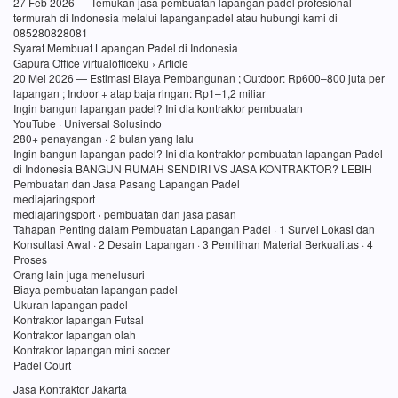
27 Feb 2026 — Temukan jasa pembuatan lapangan padel profesional
termurah di Indonesia melalui lapanganpadel atau hubungi kami di
085280828081
Syarat Membuat Lapangan Padel di Indonesia
Gapura Office virtualofficeku › Article
20 Mei 2026 — Estimasi Biaya Pembangunan ; Outdoor: Rp600–800 juta per
lapangan ; Indoor + atap baja ringan: Rp1–1,2 miliar
Ingin bangun lapangan padel? Ini dia kontraktor pembuatan
YouTube · Universal Solusindo
280+ penayangan · 2 bulan yang lalu
Ingin bangun lapangan padel? Ini dia kontraktor pembuatan lapangan Padel
di Indonesia BANGUN RUMAH SENDIRI VS JASA KONTRAKTOR? LEBIH
Pembuatan dan Jasa Pasang Lapangan Padel
mediajaringsport
mediajaringsport › pembuatan dan jasa pasan
Tahapan Penting dalam Pembuatan Lapangan Padel · 1 Survei Lokasi dan
Konsultasi Awal · 2 Desain Lapangan · 3 Pemilihan Material Berkualitas · 4
Proses
Orang lain juga menelusuri
Biaya pembuatan lapangan padel
Ukuran lapangan padel
Kontraktor lapangan Futsal
Kontraktor lapangan olah
Kontraktor lapangan mini soccer
Padel Court
Jasa Kontraktor Jakarta