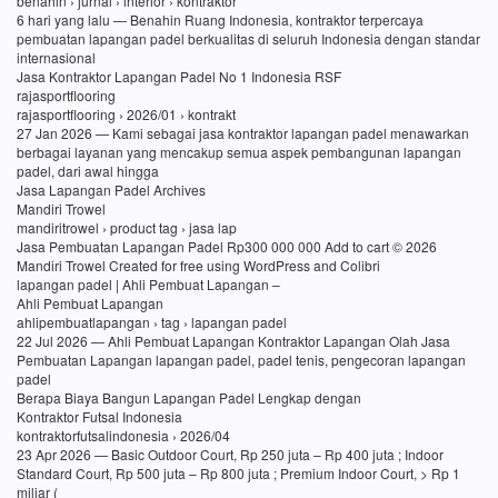
benahin › jurnal › interior › kontraktor
6 hari yang lalu — Benahin Ruang Indonesia, kontraktor terpercaya
pembuatan lapangan padel berkualitas di seluruh Indonesia dengan standar
internasional
Jasa Kontraktor Lapangan Padel No 1 Indonesia RSF
rajasportflooring
rajasportflooring › 2026/01 › kontrakt
27 Jan 2026 — Kami sebagai jasa kontraktor lapangan padel menawarkan
berbagai layanan yang mencakup semua aspek pembangunan lapangan
padel, dari awal hingga
Jasa Lapangan Padel Archives
Mandiri Trowel
mandiritrowel › product tag › jasa lap
Jasa Pembuatan Lapangan Padel Rp300 000 000 Add to cart © 2026
Mandiri Trowel Created for free using WordPress and Colibri
lapangan padel | Ahli Pembuat Lapangan –
Ahli Pembuat Lapangan
ahlipembuatlapangan › tag › lapangan padel
22 Jul 2026 — Ahli Pembuat Lapangan Kontraktor Lapangan Olah Jasa
Pembuatan Lapangan lapangan padel, padel tenis, pengecoran lapangan
padel
Berapa Biaya Bangun Lapangan Padel Lengkap dengan
Kontraktor Futsal Indonesia
kontraktorfutsalindonesia › 2026/04
23 Apr 2026 — Basic Outdoor Court, Rp 250 juta – Rp 400 juta ; Indoor
Standard Court, Rp 500 juta – Rp 800 juta ; Premium Indoor Court, > Rp 1
miliar (