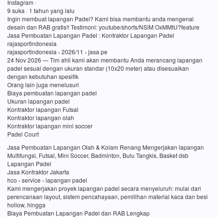
Instagram ·
9 suka · 1 tahun yang lalu
Ingin membuat lapangan Padel? Kami bisa membantu anda mengenai
desain dan RAB gratis!! Testimoni: youtube/shorts/NSiM OxMMtU?feature
Jasa Pembuatan Lapangan Padel : Kontraktor Lapangan Padel
rajasportindonesia
rajasportindonesia › 2026/11 › jasa pe
24 Nov 2026 — Tim ahli kami akan membantu Anda merancang lapangan
padel sesuai dengan ukuran standar (10x20 meter) atau disesuaikan
dengan kebutuhan spesifik
Orang lain juga menelusuri
Biaya pembuatan lapangan padel
Ukuran lapangan padel
Kontraktor lapangan Futsal
Kontraktor lapangan olah
Kontraktor lapangan mini soccer
Padel Court
Jasa Pembuatan Lapangan Olah & Kolam Renang Mengerjakan lapangan
Multifungsi, Futsal, Mini Soccer, Badminton, Bulu Tangkis, Basket dsb
Lapangan Padel
Jasa Kontraktor Jakarta
hco › service › lapangan padel
Kami mengerjakan proyek lapangan padel secara menyeluruh: mulai dari
perencanaan layout, sistem pencahayaan, pemilihan material kaca dan besi
hollow, hingga
Biaya Pembuatan Lapangan Padel dan RAB Lengkap