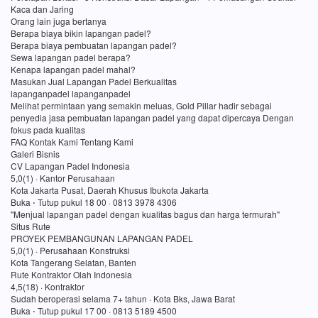
Kaca dan Jaring
Orang lain juga bertanya
Berapa biaya bikin lapangan padel?
Berapa biaya pembuatan lapangan padel?
Sewa lapangan padel berapa?
Kenapa lapangan padel mahal?
Masukan Jual Lapangan Padel Berkualitas
lapanganpadel lapanganpadel
Melihat permintaan yang semakin meluas, Gold Pillar hadir sebagai
penyedia jasa pembuatan lapangan padel yang dapat dipercaya Dengan
fokus pada kualitas
FAQ Kontak Kami Tentang Kami
Galeri Bisnis
CV Lapangan Padel Indonesia
5,0(1) · Kantor Perusahaan
Kota Jakarta Pusat, Daerah Khusus Ibukota Jakarta
Buka ⋅ Tutup pukul 18 00 · 0813 3978 4306
"Menjual lapangan padel dengan kualitas bagus dan harga termurah"
Situs Rute
PROYEK PEMBANGUNAN LAPANGAN PADEL
5,0(1) · Perusahaan Konstruksi
Kota Tangerang Selatan, Banten
Rute Kontraktor Olah Indonesia
4,5(18) · Kontraktor
Sudah beroperasi selama 7+ tahun · Kota Bks, Jawa Barat
Buka ⋅ Tutup pukul 17 00 · 0813 5189 4500