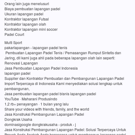
Orang lain juga menelusuri
Biaya pembuatan lapangan padel
Ukuran lapangan padel
Kontraktor lapangan Futsal
Kontraktor lapangan olah
Kontraktor lapangan mini soccer
Padel Court
Multi Sport
pakarlapangan › lapangan padel tenis
Pembuatan Lapangan Padel Tenis / Pemasangan Rumput Sintetis dan
Jaring, dll kami juga ahli pada beberapa lapangan olah lain seperti:
Renovasi Lapangan
Jasa Pembuatan Lapangan Padel Indonesia
lapangan padel
Supplier dan Kontraktor Pembuatan dan Pembangunan Lapangan Padel
Import Terpercaya di Indonesia Kami menyediakan solusi lengkap untuk
pembangunan,
Jasa pembuatan lapangan padel bisnis lapangan padel
YouTube · Maharani Produsindo
1,2 rb+ penayangan · 1 bulan yang lalu
Share your videos with friends, family, and the world
Jasa Konstruksi Pembangunan Lapangan Padel
Dongkrak Usaha
dominasigoogle dongkrakusaha › produk › j
Jasa Konstruksi Pembangunan Lapangan Padel: Solusi Terpercaya Untuk
Proyek Anda Apakah Anda berencana untuk membangun lapangan padel