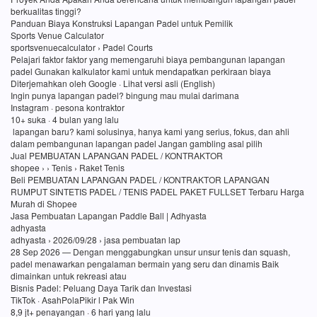
berkualitas tinggi?
Panduan Biaya Konstruksi Lapangan Padel untuk Pemilik
Sports Venue Calculator
sportsvenuecalculator › Padel Courts
Pelajari faktor faktor yang memengaruhi biaya pembangunan lapangan
padel Gunakan kalkulator kami untuk mendapatkan perkiraan biaya
Diterjemahkan oleh Google · Lihat versi asli (English)
Ingin punya lapangan padel? bingung mau mulai darimana
Instagram · pesona kontraktor
10+ suka · 4 bulan yang lalu
lapangan baru? kami solusinya, hanya kami yang serius, fokus, dan ahli
dalam pembangunan lapangan padel Jangan gambling asal pilih
Jual PEMBUATAN LAPANGAN PADEL / KONTRAKTOR
shopee › › Tenis › Raket Tenis
Beli PEMBUATAN LAPANGAN PADEL / KONTRAKTOR LAPANGAN
RUMPUT SINTETIS PADEL / TENIS PADEL PAKET FULLSET Terbaru Harga
Murah di Shopee
Jasa Pembuatan Lapangan Paddle Ball | Adhyasta
adhyasta
adhyasta › 2026/09/28 › jasa pembuatan lap
28 Sep 2026 — Dengan menggabungkan unsur unsur tenis dan squash,
padel menawarkan pengalaman bermain yang seru dan dinamis Baik
dimainkan untuk rekreasi atau
Bisnis Padel: Peluang Daya Tarik dan Investasi
TikTok · AsahPolaPikir l Pak Win
8,9 jt+ penayangan · 6 hari yang lalu