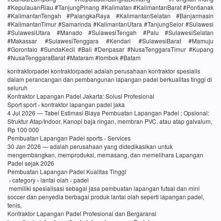
#KepulauanRiau #TanjungPinang #Kalimatan #KalimantanBarat #Pontianak
#KalimantanTengah #PalangkaRaya #KalimantanSelatan #Banjarmasin
#KalimantanTimur #Samarinda #KalimantanUtara #TanjungSelor #Sulawesi
#SulawesiUtara #Manado #SulawesiTengah #Palu #SulawesiSelatan
#Makassar #SulawesiTenggara #Kendari #SulawesiBarat #Mamuju
#Gorontalo #SundaKecil #Bali #Denpasar #NusaTenggaraTimur #Kupang
#NusaTenggaraBarat #Mataram #lombok #Batam
kontraktorpadel kontraktorpadel adalah perusahaan kontraktor spesialis
dalam perancangan dan pembangunan lapangan padel berkualitas tinggi di
seluruh
Kontraktor Lapangan Padel Jakarta: Solusi Profesional
Sport sport › kontraktor lapangan padel jaka
4 Jul 2026 — Tabel Estimasi Biaya Pembuatan Lapangan Padel ; Opsional:
Struktur Atap/Indoor, Kanopi baja ringan, membran PVC, atau atap galvalum,
Rp 100 000
Pembuatan Lapangan Padel sports › Services
30 Jan 2026 — adalah perusahaan yang didedikasikan untuk
mengembangkan, memproduksi, memasang, dan memelihara Lapangan
Padel sejak 2026
Pembuatan Lapangan Padel Kualitas Tinggi
› category › lantai olah › padel
memiliki spesialisasi sebagai jasa pembuatan lapangan futsal dan mini
soccer dan penyedia berbagai produk lantai olah seperti lapangan padel,
tenis,
Kontraktor Lapangan Padel Profesional dan Bergaransi