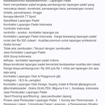
karpetbadminton karpetbadminton › Lapangan Padel
Kami menyediakan paket lengkap pembangunan lapangan padel yang
mencakup desain, konstruksi, pemasangan kaca, pemasangan rumput
sintetis, pencahayaan, hingga
Kenapa Memilih 77 Sport
Spesifikasi Lapangan Padel
Kontraktor Lapangan Padel Indonesia
Centroflor Indonesia
centroflor › produk › kontraktor lapangan pa
Kontraktor Lapangan Padel Indonesia · Harga terpasang lapangan padel
mulai dari Rp 300 Jutaan! · Kualitas premium untuk lapangan profesional ·
Gratis Survey*
Tidak ada: pembuatan ‎| Telusuri dengan: pembuatan
Jasa Kontraktor Lapangan Padel
ASA Group Indonesia
withasa › kontraktor lapangan padel indone
Biaya konstruksi lapangan padel bervariasi berdasarkan kualitas dan lokasi:
Range biaya pembangunan: Rp 300 juta Rp 1 miliar per lapangan Izin apa
saja yang
Kontraktor Lapangan Olah & Playground (@)
Instagram · 18,5 rb+ pengikut
Kontraktor Lapangan Olah Design, Supply, Install & Rental @playground ·
@kontraktorpadel · Graha QUALITEK, Wiguna II no 1, Surabaya, Indonesia
Jasa Pembuatan Lapangan Padel
Sport Flooring sportflooring › jasa pembuatan lapang
Proses Jasa Pembuatan Lapangan Padel · 1 Survey dan Perencanaan · 2
Persiapan Lokasi · 3 Konstruksi Dasar Lapangan · 4 Pemasangan Struktur