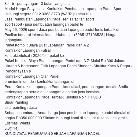
8,4 rb+ penayangan · 3 bulan yang lalu
Modal Harga Biaya Jasa Kontraktor Pembuatan Lapangan Padel Sport
Hubungi segera 0812 3363 8773 (WA/Telp) atau klik
Jasa Pembuatan Lapangan Padel Tenis Pacitan sport
sport sport › jasa pembuatan lapangan padel te
May 26, 2026 sport | Jasa pembuatan lapangan padel tenis terbaik di
Pacitan bertaraf internasional | Hubungi : +6285137106528 | Harga
terjangkau
Paket Komplit Biaya Buat Lapangan Padel dari A Z
Kontraktor Lapangan Futsal
kontraktorfutsal › 2026/04 › paket ko
Paket Komplit Biaya Buat Lapangan Padel dari A Z: Mulai Rp 300 Jutaan ·
Ukuran & Komponen Fisik Lapangan Padel Standar · Struktur Kaca & Pagar ·
Pencahayaan &
Kontraktor Lapangan Olah Padel
premiuminterindo › kontraktor lapangan ol
Peran Kontraktor Lapangan Padel, konsultasi, perancangan, desain Sedia
perlengkapan peralatan lapangan olah dan jasa instalasi
Kontraktor Lapangan Padel Terbaik Kualitas No 1 PT SDS
Sinar Painting
sinarpainting › Jasa
Sebagai gambaran Anda, harga jasa pembuatan lapangan padel dimulai di
angka Rp350 000 000 Silakan hubungi kami di sini untuk konsultasi gratis
Estimasi Waktu
5,0(114)
KUNCI AWAL PEMBUATAN SEBUAH LAPANGAN PADEL