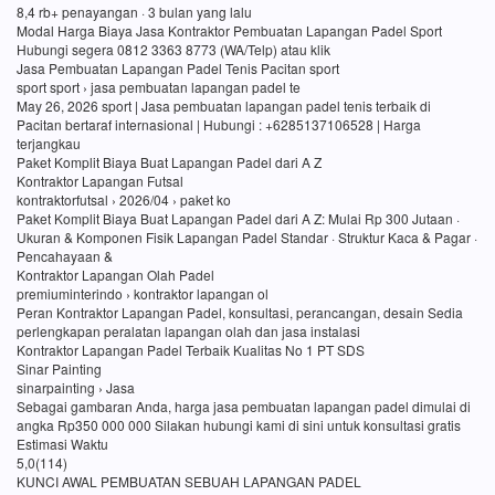
8,4 rb+ penayangan · 3 bulan yang lalu
Modal Harga Biaya Jasa Kontraktor Pembuatan Lapangan Padel Sport
Hubungi segera 0812 3363 8773 (WA/Telp) atau klik
Jasa Pembuatan Lapangan Padel Tenis Pacitan sport
sport sport › jasa pembuatan lapangan padel te
May 26, 2026 sport | Jasa pembuatan lapangan padel tenis terbaik di
Pacitan bertaraf internasional | Hubungi : +6285137106528 | Harga
terjangkau
Paket Komplit Biaya Buat Lapangan Padel dari A Z
Kontraktor Lapangan Futsal
kontraktorfutsal › 2026/04 › paket ko
Paket Komplit Biaya Buat Lapangan Padel dari A Z: Mulai Rp 300 Jutaan ·
Ukuran & Komponen Fisik Lapangan Padel Standar · Struktur Kaca & Pagar ·
Pencahayaan &
Kontraktor Lapangan Olah Padel
premiuminterindo › kontraktor lapangan ol
Peran Kontraktor Lapangan Padel, konsultasi, perancangan, desain Sedia
perlengkapan peralatan lapangan olah dan jasa instalasi
Kontraktor Lapangan Padel Terbaik Kualitas No 1 PT SDS
Sinar Painting
sinarpainting › Jasa
Sebagai gambaran Anda, harga jasa pembuatan lapangan padel dimulai di
angka Rp350 000 000 Silakan hubungi kami di sini untuk konsultasi gratis
Estimasi Waktu
5,0(114)
KUNCI AWAL PEMBUATAN SEBUAH LAPANGAN PADEL