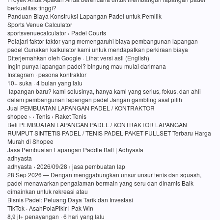
berkualitas tinggi?
Panduan Biaya Konstruksi Lapangan Padel untuk Pemilik
Sports Venue Calculator
sportsvenuecalculator › Padel Courts
Pelajari faktor faktor yang memengaruhi biaya pembangunan lapangan
padel Gunakan kalkulator kami untuk mendapatkan perkiraan biaya
Diterjemahkan oleh Google · Lihat versi asli (English)
Ingin punya lapangan padel? bingung mau mulai darimana
Instagram · pesona kontraktor
10+ suka · 4 bulan yang lalu
lapangan baru? kami solusinya, hanya kami yang serius, fokus, dan ahli
dalam pembangunan lapangan padel Jangan gambling asal pilih
Jual PEMBUATAN LAPANGAN PADEL / KONTRAKTOR
shopee › › Tenis › Raket Tenis
Beli PEMBUATAN LAPANGAN PADEL / KONTRAKTOR LAPANGAN
RUMPUT SINTETIS PADEL / TENIS PADEL PAKET FULLSET Terbaru Harga
Murah di Shopee
Jasa Pembuatan Lapangan Paddle Ball | Adhyasta
adhyasta
adhyasta › 2026/09/28 › jasa pembuatan lap
28 Sep 2026 — Dengan menggabungkan unsur unsur tenis dan squash,
padel menawarkan pengalaman bermain yang seru dan dinamis Baik
dimainkan untuk rekreasi atau
Bisnis Padel: Peluang Daya Tarik dan Investasi
TikTok · AsahPolaPikir l Pak Win
8,9 jt+ penayangan · 6 hari yang lalu