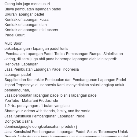
Orang lain juga menelusuri
Biaya pembuatan lapangan padel
Ukuran lapangan padel
Kontraktor lapangan Futsal
Kontraktor lapangan olah
Kontraktor lapangan mini soccer
Padel Court
Multi Sport
pakarlapangan › lapangan padel tenis
Pembuatan Lapangan Padel Tenis / Pemasangan Rumput Sintetis dan
Jaring, dll kami juga ahli pada beberapa lapangan olah lain seperti:
Renovasi Lapangan
Jasa Pembuatan Lapangan Padel Indonesia
lapangan padel
Supplier dan Kontraktor Pembuatan dan Pembangunan Lapangan Padel
Import Terpercaya di Indonesia Kami menyediakan solusi lengkap untuk
pembangunan,
Jasa pembuatan lapangan padel bisnis lapangan padel
YouTube · Maharani Produsindo
1,2 rb+ penayangan · 1 bulan yang lalu
Share your videos with friends, family, and the world
Jasa Konstruksi Pembangunan Lapangan Padel
Dongkrak Usaha
dominasigoogle dongkrakusaha › produk › j
Jasa Konstruksi Pembangunan Lapangan Padel: Solusi Terpercaya Untuk
Proyek Anda Apakah Anda berencana untuk membangun lapangan padel