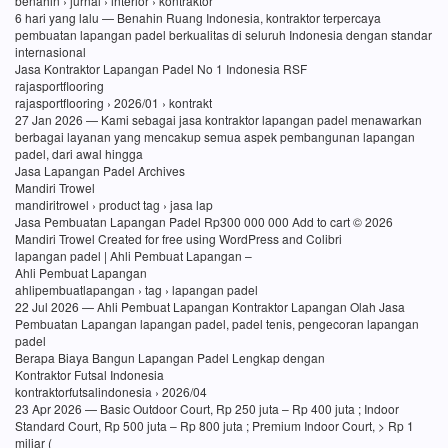
benahin › jurnal › interior › kontraktor
6 hari yang lalu — Benahin Ruang Indonesia, kontraktor terpercaya
pembuatan lapangan padel berkualitas di seluruh Indonesia dengan standar
internasional
Jasa Kontraktor Lapangan Padel No 1 Indonesia RSF
rajasportflooring
rajasportflooring › 2026/01 › kontrakt
27 Jan 2026 — Kami sebagai jasa kontraktor lapangan padel menawarkan
berbagai layanan yang mencakup semua aspek pembangunan lapangan
padel, dari awal hingga
Jasa Lapangan Padel Archives
Mandiri Trowel
mandiritrowel › product tag › jasa lap
Jasa Pembuatan Lapangan Padel Rp300 000 000 Add to cart © 2026
Mandiri Trowel Created for free using WordPress and Colibri
lapangan padel | Ahli Pembuat Lapangan –
Ahli Pembuat Lapangan
ahlipembuatlapangan › tag › lapangan padel
22 Jul 2026 — Ahli Pembuat Lapangan Kontraktor Lapangan Olah Jasa
Pembuatan Lapangan lapangan padel, padel tenis, pengecoran lapangan
padel
Berapa Biaya Bangun Lapangan Padel Lengkap dengan
Kontraktor Futsal Indonesia
kontraktorfutsalindonesia › 2026/04
23 Apr 2026 — Basic Outdoor Court, Rp 250 juta – Rp 400 juta ; Indoor
Standard Court, Rp 500 juta – Rp 800 juta ; Premium Indoor Court, > Rp 1
miliar (