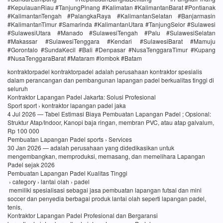
#KepulauanRiau #TanjungPinang #Kalimatan #KalimantanBarat #Pontianak
#KalimantanTengah #PalangkaRaya #KalimantanSelatan #Banjarmasin
#KalimantanTimur #Samarinda #KalimantanUtara #TanjungSelor #Sulawesi
#SulawesiUtara #Manado #SulawesiTengah #Palu #SulawesiSelatan
#Makassar #SulawesiTenggara #Kendari #SulawesiBarat #Mamuju
#Gorontalo #SundaKecil #Bali #Denpasar #NusaTenggaraTimur #Kupang
#NusaTenggaraBarat #Mataram #lombok #Batam
kontraktorpadel kontraktorpadel adalah perusahaan kontraktor spesialis
dalam perancangan dan pembangunan lapangan padel berkualitas tinggi di
seluruh
Kontraktor Lapangan Padel Jakarta: Solusi Profesional
Sport sport › kontraktor lapangan padel jaka
4 Jul 2026 — Tabel Estimasi Biaya Pembuatan Lapangan Padel ; Opsional:
Struktur Atap/Indoor, Kanopi baja ringan, membran PVC, atau atap galvalum,
Rp 100 000
Pembuatan Lapangan Padel sports › Services
30 Jan 2026 — adalah perusahaan yang didedikasikan untuk
mengembangkan, memproduksi, memasang, dan memelihara Lapangan
Padel sejak 2026
Pembuatan Lapangan Padel Kualitas Tinggi
› category › lantai olah › padel
memiliki spesialisasi sebagai jasa pembuatan lapangan futsal dan mini
soccer dan penyedia berbagai produk lantai olah seperti lapangan padel,
tenis,
Kontraktor Lapangan Padel Profesional dan Bergaransi