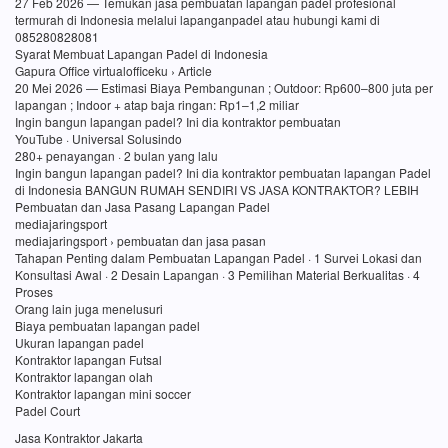
27 Feb 2026 — Temukan jasa pembuatan lapangan padel profesional
termurah di Indonesia melalui lapanganpadel atau hubungi kami di
085280828081
Syarat Membuat Lapangan Padel di Indonesia
Gapura Office virtualofficeku › Article
20 Mei 2026 — Estimasi Biaya Pembangunan ; Outdoor: Rp600–800 juta per
lapangan ; Indoor + atap baja ringan: Rp1–1,2 miliar
Ingin bangun lapangan padel? Ini dia kontraktor pembuatan
YouTube · Universal Solusindo
280+ penayangan · 2 bulan yang lalu
Ingin bangun lapangan padel? Ini dia kontraktor pembuatan lapangan Padel
di Indonesia BANGUN RUMAH SENDIRI VS JASA KONTRAKTOR? LEBIH
Pembuatan dan Jasa Pasang Lapangan Padel
mediajaringsport
mediajaringsport › pembuatan dan jasa pasan
Tahapan Penting dalam Pembuatan Lapangan Padel · 1 Survei Lokasi dan
Konsultasi Awal · 2 Desain Lapangan · 3 Pemilihan Material Berkualitas · 4
Proses
Orang lain juga menelusuri
Biaya pembuatan lapangan padel
Ukuran lapangan padel
Kontraktor lapangan Futsal
Kontraktor lapangan olah
Kontraktor lapangan mini soccer
Padel Court
Jasa Kontraktor Jakarta