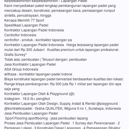
karpetbadminton karpetbadminton › Lapangan Padel
Kami menyediakan paket lengkap pembangunan lapangan padel yang
mencakup desain, konstruksi, pemasangan kaca, pemasangan rumput
sintetis, pencahayaan, hingga
Kenapa Memilih 77 Sport
Spesifikasi Lapangan Padel
Kontraktor Lapangan Padel Indonesia
Centroflor Indonesia
centroflor › produk › kontraktor lapangan pa
Kontraktor Lapangan Padel Indonesia · Harga terpasang lapangan padel
mulai dari Rp 300 Jutaan! · Kualitas premium untuk lapangan profesional ·
Gratis Survey*
Tidak ada: pembuatan ‎| Telusuri dengan: pembuatan
Jasa Kontraktor Lapangan Padel
ASA Group Indonesia
withasa › kontraktor lapangan padel indone
Biaya konstruksi lapangan padel bervariasi berdasarkan kualitas dan lokasi:
Range biaya pembangunan: Rp 300 juta Rp 1 miliar per lapangan Izin apa
saja yang
Kontraktor Lapangan Olah & Playground (@)
Instagram · 18,5 rb+ pengikut
Kontraktor Lapangan Olah Design, Supply, Install & Rental @playground ·
@kontraktorpadel · Graha QUALITEK, Wiguna II no 1, Surabaya, Indonesia
Jasa Pembuatan Lapangan Padel
Sport Flooring sportflooring › jasa pembuatan lapang
Proses Jasa Pembuatan Lapangan Padel · 1 Survey dan Perencanaan · 2
Persiapan Lokasi · 3 Konstruksi Dasar Lapangan · 4 Pemasangan Struktur