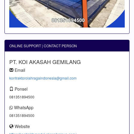
ONLINE SUPPORT | CONTACT PERSON
PT. KOI AKASAH GEMILANG
Email
kontraktorolahragaindonesia@gmail.com
Ponsel
081351894500
WhatsApp
081351894500
Website