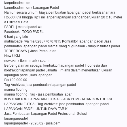
karpetbadminton
karpetbadminton › Lapangan Padel
Namun secara umum, biaya pembuatan lapangan padel berkisar antara
Rp500 juta hingga Rp1 miliar per lapangan standar berukuran 20 x 10 meter
a Estimasi Rata
PADEL | matrialpadel wa
Facebook · TODO PADEL
6 hari yang lalu
matrialpadel wa me/6285770767815 Kontraktor lapangan padel Jasa
pembuatan lapangan padel matrial yang di gunakan • rumput sintetis padel
TERPERCAYA ], Jasa Pembuatan
New UKM
newukm › item › mark › spam
Berpengalaman sebagai kontraktor lapangan padel Indonesia dan
kontraktor lapangan padel Jakarta Tim ahli dalam menentukan ukuran
lapangan padel, luas lapangan
Rp 100 000,00
Tag Archives: jasa pembuatan lapangan padel
manna flooring
manna flooring › tag › jasa pembuatan lapan
KONTRAKTOR LAPANGAN FUTSAL JASA PEMBUATAN KONTRUKSI
LAPANGAN FUTSAL Tag Archives: jasa pembuatan lapangan padel
LAPANGAN PADEL UNTUK DAYA TARIK
Jasa Pembuatan Lapangan Padel Profesional: Solusi
lapanganpadel
lapanganpadel › 2026/02 › jasa pem