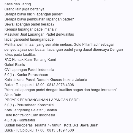
Kaca dan Jaring
Orang lain juga bertanya
Berapa biaya bikin lapangan padel?
Berapa biaya pembuatan lapangan padel?
Sewa lapangan padel berapa?
Kenapa lapangan padel mahal?
Masukan Jual Lapangan Padel Berkualitas
lapanganpadel lapanganpadel
Melihat permintaan yang semakin meluas, Gold Pillar hadir sebagai
penyedia jasa pembuatan lapangan padel yang dapat dipercaya Dengan
fokus pada kualitas
FAQ Kontak Kami Tentang Kami
Galeri Bisnis
CV Lapangan Padel Indonesia
5,0(1) · Kantor Perusahaan
Kota Jakarta Pusat, Daerah Khusus Ibukota Jakarta
Buka ⋅ Tutup pukul 18 00 · 0813 3978 4306
"Menjual lapangan padel dengan kualitas bagus dan harga termurah"
Situs Rute
PROYEK PEMBANGUNAN LAPANGAN PADEL
5,0(1) · Perusahaan Konstruksi
Kota Tangerang Selatan, Banten
Rute Kontraktor Olah Indonesia
4,5(18) · Kontraktor
Sudah beroperasi selama 7+ tahun · Kota Bks, Jawa Barat
Buka ⋅ Tutup pukul 17 00 · 0813 5189 4500