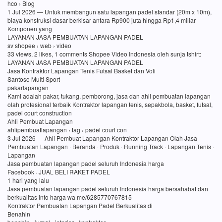
hco › Blog
1 Jul 2026 — Untuk membangun satu lapangan padel standar (20m x 10m),
biaya konstruksi dasar berkisar antara Rp900 juta hingga Rp1,4 miliar
Komponen yang
LAYANAN JASA PEMBUATAN LAPANGAN PADEL
sv shopee › web › video
33 views, 2 likes, 1 comments Shopee Video Indonesia oleh sunja tshirt:
LAYANAN JASA PEMBUATAN LAPANGAN PADEL
Jasa Kontraktor Lapangan Tenis Futsal Basket dan Voli
Santoso Multi Sport
pakarlapangan
Kami adalah pakar, tukang, pemborong, jasa dan ahli pembuatan lapangan
olah profesional terbaik Kontraktor lapangan tenis, sepakbola, basket, futsal,
padel court construction
Ahli Pembuat Lapangan
ahlipembuatlapangan › tag › padel court con
3 Jul 2026 — Ahli Pembuat Lapangan Kontraktor Lapangan Olah Jasa
Pembuatan Lapangan · Beranda · Produk · Running Track · Lapangan Tenis ·
Lapangan
Jasa pembuatan lapangan padel seluruh Indonesia harga
Facebook · JUAL BELI RAKET PADEL
1 hari yang lalu
Jasa pembuatan lapangan padel seluruh Indonesia harga bersahabat dan
berkualitas info harga wa me/6285770767815
Kontraktor Pembuatan Lapangan Padel Berkualitas di
Benahin