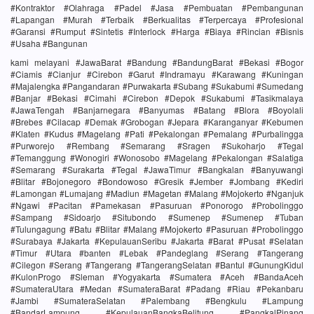
#Kontraktor #Olahraga #Padel #Jasa #Pembuatan #Pembangunan
#Lapangan #Murah #Terbaik #Berkualitas #Terpercaya #Profesional
#Garansi #Rumput #Sintetis #Interlock #Harga #Biaya #Rincian #Bisnis
#Usaha #Bangunan
kami melayani #JawaBarat #Bandung #BandungBarat #Bekasi #Bogor
#Ciamis #Cianjur #Cirebon #Garut #Indramayu #Karawang #Kuningan
#Majalengka #Pangandaran #Purwakarta #Subang #Sukabumi #Sumedang
#Banjar #Bekasi #Cimahi #Cirebon #Depok #Sukabumi #Tasikmalaya
#JawaTengah #Banjarnegara #Banyumas #Batang #Blora #Boyolali
#Brebes #Cilacap #Demak #Grobogan #Jepara #Karanganyar #Kebumen
#Klaten #Kudus #Magelang #Pati #Pekalongan #Pemalang #Purbalingga
#Purworejo #Rembang #Semarang #Sragen #Sukoharjo #Tegal
#Temanggung #Wonogiri #Wonosobo #Magelang #Pekalongan #Salatiga
#Semarang #Surakarta #Tegal #JawaTimur #Bangkalan #Banyuwangi
#Blitar #Bojonegoro #Bondowoso #Gresik #Jember #Jombang #Kediri
#Lamongan #Lumajang #Madiun #Magetan #Malang #Mojokerto #Nganjuk
#Ngawi #Pacitan #Pamekasan #Pasuruan #Ponorogo #Probolinggo
#Sampang #Sidoarjo #Situbondo #Sumenep #Sumenep #Tuban
#Tulungagung #Batu #Blitar #Malang #Mojokerto #Pasuruan #Probolinggo
#Surabaya #Jakarta #KepulauanSeribu #Jakarta #Barat #Pusat #Selatan
#Timur #Utara #banten #Lebak #Pandeglang #Serang #Tangerang
#Cilegon #Serang #Tangerang #TangerangSelatan #Bantul #GunungKidul
#KulonProgo #Sleman #Yogyakarta #Sumatera #Aceh #BandaAceh
#SumateraUtara #Medan #SumateraBarat #Padang #Riau #Pekanbaru
#Jambi #SumateraSelatan #Palembang #Bengkulu #Lampung
#BandarLampung #KepulauanBangkaBelitung #PangkalPinang