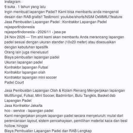
Instagram ·
9 suka · 1 tahun yang lalu
Ingin membuat lapangan Padel? Kami bisa membantu anda mengenai
desain dan RAB gratis!! Testimoni: youtube/shorts/NSiM OxMMtU?feature
Jasa Pembuatan Lapangan Padel : Kontraktor Lapangan Padel
rajasportindonesia
rajasportindonesia › 2026/11 › jasa pe
24 Nov 2026 — Tim ahli kami akan membantu Anda merancang lapangan
padel sesuai dengan ukuran standar (10x20 meter) atau disesuaikan
dengan kebutuhan spesifik
Orang lain juga menelusuri
Biaya pembuatan lapangan padel
Ukuran lapangan padel
Kontraktor lapangan Futsal
Kontraktor lapangan olah
Kontraktor lapangan mini soccer
Padel Court
Jasa Pembuatan Lapangan Olah & Kolam Renang Mengerjakan lapangan
Multifungsi, Futsal, Mini Soccer, Badminton, Bulu Tangkis, Basket dsb
Lapangan Padel
Jasa Kontraktor Jakarta
hco › service › lapangan padel
Kami mengerjakan proyek lapangan padel secara menyeluruh: mulai dari
perencanaan layout, sistem pencahayaan, pemilihan material kaca dan besi
hollow, hingga
Biaya Pembuatan Lapangan Padel dan RAB Lengkap