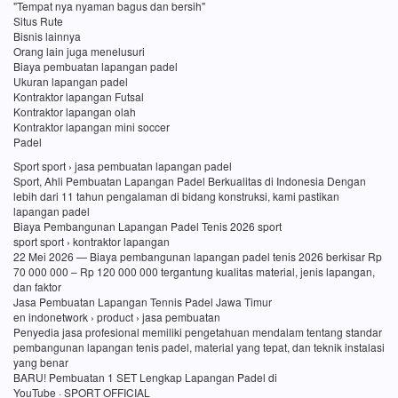
"Tempat nya nyaman bagus dan bersih"
Situs Rute
Bisnis lainnya
Orang lain juga menelusuri
Biaya pembuatan lapangan padel
Ukuran lapangan padel
Kontraktor lapangan Futsal
Kontraktor lapangan olah
Kontraktor lapangan mini soccer
Padel
Sport sport › jasa pembuatan lapangan padel
Sport, Ahli Pembuatan Lapangan Padel Berkualitas di Indonesia Dengan
lebih dari 11 tahun pengalaman di bidang konstruksi, kami pastikan
lapangan padel
Biaya Pembangunan Lapangan Padel Tenis 2026 sport
sport sport › kontraktor lapangan
22 Mei 2026 — Biaya pembangunan lapangan padel tenis 2026 berkisar Rp
70 000 000 – Rp 120 000 000 tergantung kualitas material, jenis lapangan,
dan faktor
Jasa Pembuatan Lapangan Tennis Padel Jawa Timur
en indonetwork › product › jasa pembuatan
Penyedia jasa profesional memiliki pengetahuan mendalam tentang standar
pembangunan lapangan tenis padel, material yang tepat, dan teknik instalasi
yang benar
BARU! Pembuatan 1 SET Lengkap Lapangan Padel di
YouTube · SPORT OFFICIAL