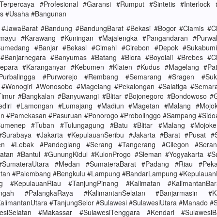
#Terpercaya #Profesional #Garansi #Rumput #Sintetis #Interlock
nis #Usaha #Bangunan
 #JawaBarat #Bandung #BandungBarat #Bekasi #Bogor #Ciamis #Ci
amayu #Karawang #Kuningan #Majalengka #Pangandaran #Purwa
umedang #Banjar #Bekasi #Cimahi #Cirebon #Depok #Sukabumi
#Banjarnegara #Banyumas #Batang #Blora #Boyolali #Brebes #C
epara #Karanganyar #Kebumen #Klaten #Kudus #Magelang #Pat
Purbalingga #Purworejo #Rembang #Semarang #Sragen #Suko
#Wonogiri #Wonosobo #Magelang #Pekalongan #Salatiga #Semara
imur #Bangkalan #Banyuwangi #Blitar #Bojonegoro #Bondowoso #
diri #Lamongan #Lumajang #Madiun #Magetan #Malang #Mojok
an #Pamekasan #Pasuruan #Ponorogo #Probolinggo #Sampang #Sidoa
menep #Tuban #Tulungagung #Batu #Blitar #Malang #Mojoke
#Surabaya #Jakarta #KepulauanSeribu #Jakarta #Barat #Pusat #
en #Lebak #Pandeglang #Serang #Tangerang #Cilegon #Sera
latan #Bantul #GunungKidul #KulonProgo #Sleman #Yogyakarta #S
#SumateraUtara #Medan #SumateraBarat #Padang #Riau #Peka
atan #Palembang #Bengkulu #Lampung #BandarLampung #KepulauanB
ng #KepulauanRiau #TanjungPinang #Kalimatan #KalimantanBar
engah #PalangkaRaya #KalimantanSelatan #Banjarmasin #Ka
alimantanUtara #TanjungSelor #Sulawesi #SulawesiUtara #Manado #
esiSelatan #Makassar #SulawesiTenggara #Kendari #Sulawesi