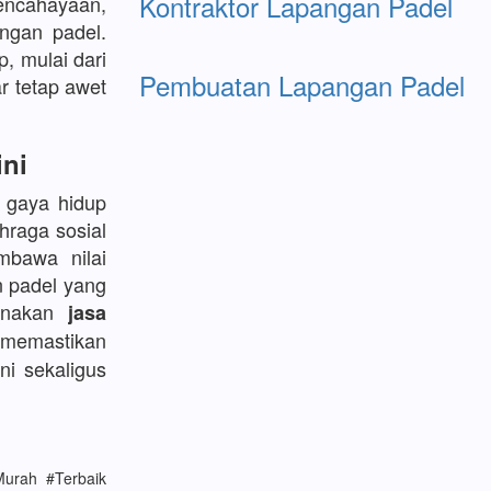
Kontraktor Lapangan Padel
encahayaan,
ngan padel.
p, mulai dari
Pembuatan Lapangan Padel
r tetap awet
ini
l gaya hidup
hraga sosial
bawa nilai
n padel yang
gunakan
jasa
memastikan
ni sekaligus
urah #Terbaik