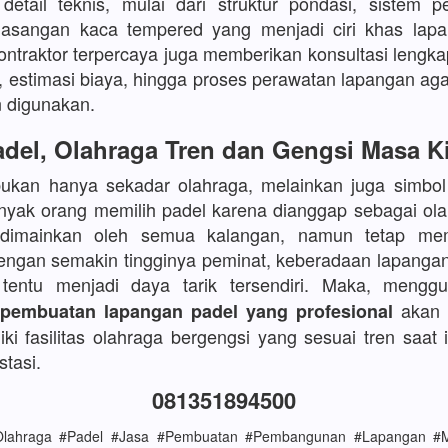
etail teknis, mulai dari struktur pondasi, sistem p
asangan kaca tempered yang menjadi ciri khas lapa
kontraktor terpercaya juga memberikan konsultasi lengka
, estimasi biaya, hingga proses perawatan lapangan aga
 digunakan.
del, Olahraga Tren dan Gengsi Masa K
bukan hanya sekadar olahraga, melainkan juga simbo
yak orang memilih padel karena dianggap sebagai ola
 dimainkan oleh semua kalangan, namun tetap mem
Dengan semakin tingginya peminat, keberadaan lapanga
s tentu menjadi daya tarik tersendiri. Maka, meng
akan 
 pembuatan lapangan padel yang profesional
ki fasilitas olahraga bergengsi yang sesuai tren saat i
stasi.
081351894500
#Olahraga #Padel #Jasa #Pembuatan #Pembangunan #Lapangan #M