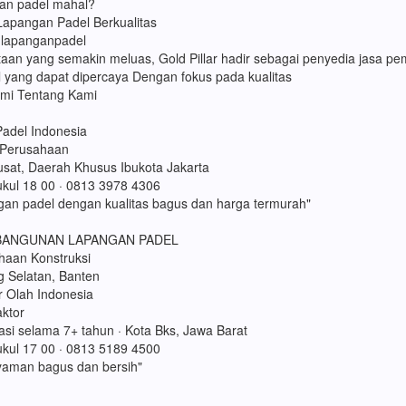
an padel mahal?
apangan Padel Berkualitas
 lapanganpadel
taan yang semakin meluas, Gold Pillar hadir sebagai penyedia jasa p
 yang dapat dipercaya Dengan fokus pada kualitas
mi Tentang Kami
adel Indonesia
r Perusahaan
usat, Daerah Khusus Ibukota Jakarta
ukul 18 00 · 0813 3978 4306
gan padel dengan kualitas bagus dan harga termurah"
BANGUNAN LAPANGAN PADEL
ahaan Konstruksi
 Selatan, Banten
r Olah Indonesia
aktor
si selama 7+ tahun · Kota Bks, Jawa Barat
ukul 17 00 · 0813 5189 4500
yaman bagus dan bersih"