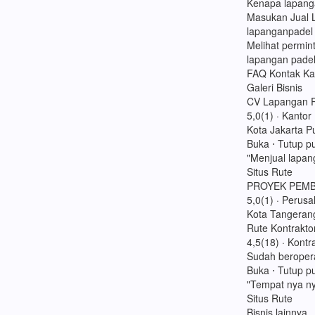
Kenapa lapang
Masukan Jual L
lapanganpadel
Melihat permin
lapangan padel
FAQ Kontak Ka
Galeri Bisnis
CV Lapangan P
5,0(1) · Kanto
Kota Jakarta P
Buka ⋅ Tutup p
"Menjual lapan
Situs Rute
PROYEK PEM
5,0(1) · Perus
Kota Tangerang
Rute Kontrakto
4,5(18) · Kontr
Sudah beropera
Buka ⋅ Tutup p
"Tempat nya n
Situs Rute
Bisnis lainnya