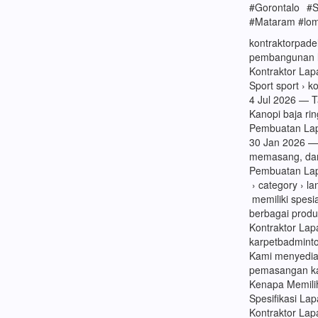
#Gorontalo #
#Mataram #lo
kontraktorpade
pembangunan la
Kontraktor Lap
Sport sport › k
4 Jul 2026 — T
Kanopi baja ri
Pembuatan Lapa
30 Jan 2026 —
memasang, dan
Pembuatan Lap
› category › lan
memiliki spesi
berbagai produk
Kontraktor Lap
karpetbadmint
Kami menyedia
pemasangan ka
Kenapa Memili
Spesifikasi La
Kontraktor Lap