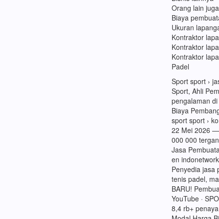
Orang lain jug
Biaya pembuat
Ukuran lapang
Kontraktor lap
Kontraktor lap
Kontraktor lap
Padel
Sport sport › 
Sport, Ahli Pe
pengalaman di 
Biaya Pembang
sport sport › k
22 Mei 2026 —
000 000 tergant
Jasa Pembuata
en indonetwork
Penyedia jasa
tenis padel, ma
BARU! Pembuat
YouTube · SP
8,4 rb+ penaya
Modal Harga B