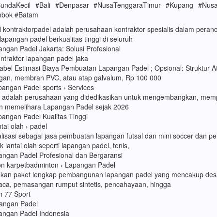
SundaKecil #Bali #Denpasar #NusaTenggaraTimur #Kupang #Nusa
mbok #Batam
l kontraktorpadel adalah perusahaan kontraktor spesialis dalam pera
pangan padel berkualitas tinggi di seluruh
angan Padel Jakarta: Solusi Profesional
ontraktor lapangan padel jaka
abel Estimasi Biaya Pembuatan Lapangan Padel ; Opsional: Struktur At
ngan, membran PVC, atau atap galvalum, Rp 100 000
ngan Padel sports › Services
 adalah perusahaan yang didedikasikan untuk mengembangkan, memp
 memelihara Lapangan Padel sejak 2026
angan Padel Kualitas Tinggi
tai olah › padel
alisasi sebagai jasa pembuatan lapangan futsal dan mini soccer dan p
 lantai olah seperti lapangan padel, tenis,
angan Padel Profesional dan Bergaransi
on karpetbadminton › Lapangan Padel
kan paket lengkap pembangunan lapangan padel yang mencakup desai
ca, pemasangan rumput sintetis, pencahayaan, hingga
h 77 Sport
pangan Padel
angan Padel Indonesia