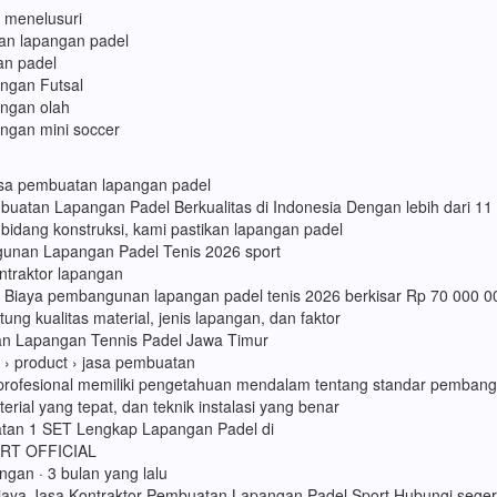
a menelusuri
an lapangan padel
an padel
angan Futsal
angan olah
angan mini soccer
jasa pembuatan lapangan padel
mbuatan Lapangan Padel Berkualitas di Indonesia Dengan lebih dari 11
bidang konstruksi, kami pastikan lapangan padel
unan Lapangan Padel Tenis 2026 sport
ontraktor lapangan
 Biaya pembangunan lapangan padel tenis 2026 berkisar Rp 70 000 0
ung kualitas material, jenis lapangan, dan faktor
n Lapangan Tennis Padel Jawa Timur
 › product › jasa pembuatan
 profesional memiliki pengetahuan mendalam tentang standar pemban
terial yang tepat, dan teknik instalasi yang benar
an 1 SET Lengkap Lapangan Padel di
ORT OFFICIAL
ngan · 3 bulan yang lalu
iaya Jasa Kontraktor Pembuatan Lapangan Padel Sport Hubungi sege