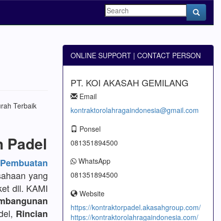
ONLINE SUPPORT | CONTACT PERSON
PT. KOI AKASAH GEMILANG
Email
kontraktorolahragaindonesia@gmail.com
Ponsel
n Padel
081351894500
WhatsApp
embuatan
sahaan yang
081351894500
et dll. KAMI
Website
mbangunan
https://kontraktorpadel.akasahgroup.com/
del,
Rincian
https://kontraktorolahragaindonesia.com/