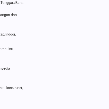
TenggaraBarat
ncangan dan
ap/Indoor,
roduksi,
enyedia
n, konstruksi,