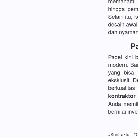
memahami d
hingga pem
Selain itu, 
desain awal
dan nyaman
Pa
Padel kini 
modern. Ban
yang bisa
eksklusif. 
berkualita
kontraktor
Anda memili
bernilai inve
#Kontraktor 