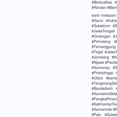
#Berkualitas 
#Rincian #Bis
kami melayani
#Garut #Indr
#Sukabumi #S
#JawaTengah 
#Grobogan #J
#Pemalang #
#Temanggung 
#Tegal #JawaT
#Jombang #Ke
#Ngawi #Pacit
#Sumenep #Su
#Probolinggo 
#Utara #bant
#TangerangSe
#BandaAceh 
#SumateraSel
#PangkalPina
#KalimantanT
#Samarinda #K
#Palu #Sulaw