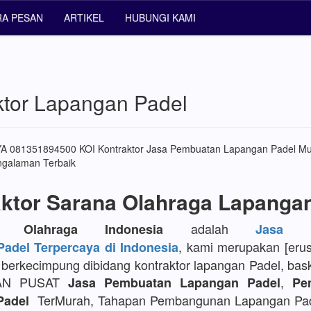
RA PESAN
ARTIKEL
HUBUNGI KAMI
ktor Lapangan Padel
ktor Sarana Olahraga Lapanga
adalah
or Olahraga Indonesia
Jasa P
, kami merupakan [eru
adel Terpercaya di Indonesia
berkecimpung dibidang kontraktor lapangan Padel, bask
AN PUSAT
,
Jasa Pembuatan Lapangan Padel
Pe
TerMurah, Tahapan Pembangunan Lapangan Pa
Padel