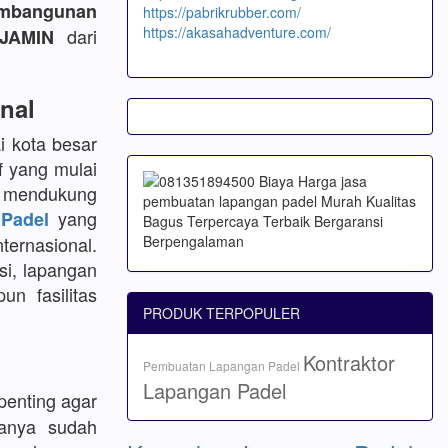
bangunan
https://pabrikrubber.com/
https://akasahadventure.com/
dari
JAMIN
nal
i kota besar
f yang mulai
k mendukung
yang
Padel
ternasional.
si, lapangan
un fasilitas
PRODUK TERPOPULER
Kontraktor
Pembuatan Lapangan Padel
Lapangan Padel
enting agar
sanya sudah