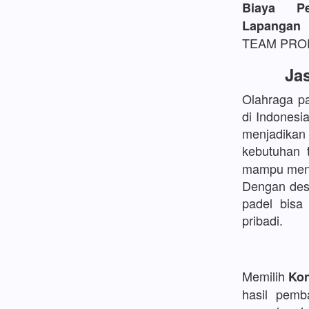
Biaya P
Lapangan 
TEAM PROFE
Ja
Olahraga pa
di Indonesi
menjadikan
kebutuhan 
mampu mengh
Dengan desa
padel bisa 
pribadi.
Memilih
Kon
hasil pemb