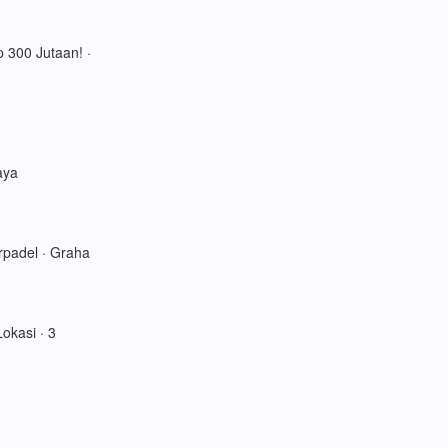
 300 Jutaan! ·
aya
rpadel · Graha
okasi · 3