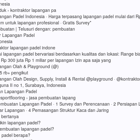
nesia
oduk › kontraktor lapangan pa
angan Padel Indonesia · Harga terpasang lapangan padel mulai dari Rp
um untuk lapangan profesional · Gratis Survey*
buatan ‎| Telusuri dengan: pembuatan
or Lapangan Padel
onesia
raktor lapangan padel indone
si lapangan padel bervariasi berdasarkan kualitas dan lokasi: Range bi
p 300 juta Rp 1 miliar per lapangan Izin apa saja yang
pangan Olah & Playground (@)
5 rb+ pengikut
angan Olah Design, Supply, Install & Rental @playground · @kontrakto
una II no 1, Surabaya, Indonesia
n Lapangan Padel
 sportflooring › jasa pembuatan lapang
mbuatan Lapangan Padel · 1 Survey dan Perencanaan · 2 Persiapan L
ar Lapangan · 4 Pemasangan Struktur Kaca dan Jaring
a bertanya
ikin lapangan padel?
pembuatan lapangan padel?
 padel berapa?