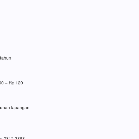
 tahun
00 – Rp 120
gunan lapangan
ra 0812 3363