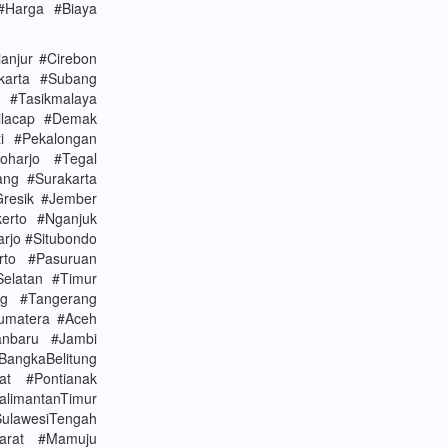
 #Harga #Biaya
anjur #Cirebon
karta #Subang
 #Tasikmalaya
ilacap #Demak
i #Pekalongan
harjo #Tegal
ng #Surakarta
Gresik #Jember
erto #Nganjuk
rjo #Situbondo
rto #Pasuruan
Selatan #Timur
ng #Tangerang
umatera #Aceh
nbaru #Jambi
angkaBelitung
at #Pontianak
limantanTimur
SulawesiTengah
Barat #Mamuju