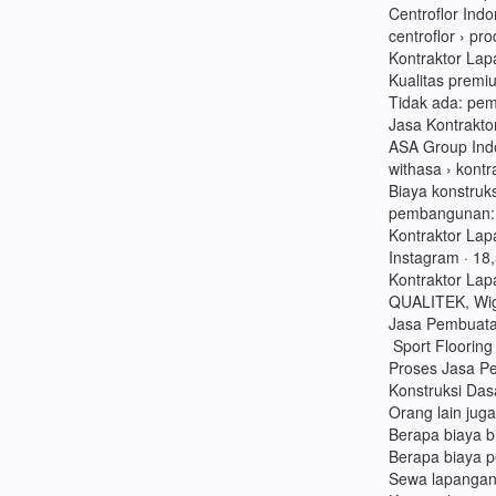
Centroflor Indo
centroflor › pr
Kontraktor Lap
Kualitas premi
Tidak ada: pem
Jasa Kontrakt
ASA Group Ind
withasa › kont
Biaya konstruk
pembangunan: R
Kontraktor La
Instagram · 18,
Kontraktor Lap
QUALITEK, Wig
Jasa Pembuata
Sport Flooring
Proses Jasa Pe
Konstruksi Das
Orang lain jug
Berapa biaya b
Berapa biaya 
Sewa lapangan