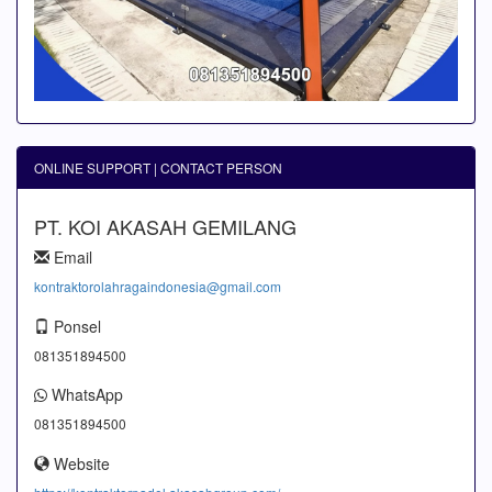
ONLINE SUPPORT | CONTACT PERSON
PT. KOI AKASAH GEMILANG
Email
kontraktorolahragaindonesia@gmail.com
Ponsel
081351894500
WhatsApp
081351894500
Website