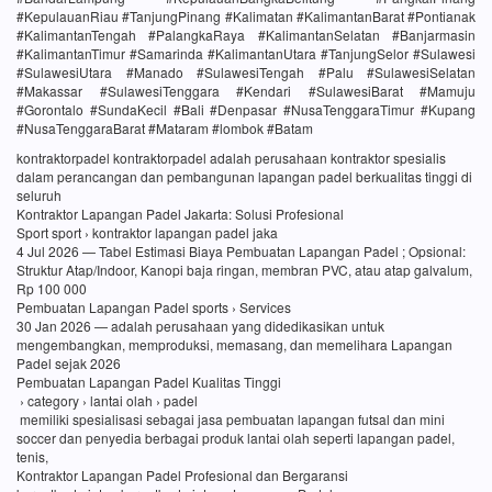
#KepulauanRiau #TanjungPinang #Kalimatan #KalimantanBarat #Pontianak
#KalimantanTengah #PalangkaRaya #KalimantanSelatan #Banjarmasin
#KalimantanTimur #Samarinda #KalimantanUtara #TanjungSelor #Sulawesi
#SulawesiUtara #Manado #SulawesiTengah #Palu #SulawesiSelatan
#Makassar #SulawesiTenggara #Kendari #SulawesiBarat #Mamuju
#Gorontalo #SundaKecil #Bali #Denpasar #NusaTenggaraTimur #Kupang
#NusaTenggaraBarat #Mataram #lombok #Batam
kontraktorpadel kontraktorpadel adalah perusahaan kontraktor spesialis
dalam perancangan dan pembangunan lapangan padel berkualitas tinggi di
seluruh
Kontraktor Lapangan Padel Jakarta: Solusi Profesional
Sport sport › kontraktor lapangan padel jaka
4 Jul 2026 — Tabel Estimasi Biaya Pembuatan Lapangan Padel ; Opsional:
Struktur Atap/Indoor, Kanopi baja ringan, membran PVC, atau atap galvalum,
Rp 100 000
Pembuatan Lapangan Padel sports › Services
30 Jan 2026 — adalah perusahaan yang didedikasikan untuk
mengembangkan, memproduksi, memasang, dan memelihara Lapangan
Padel sejak 2026
Pembuatan Lapangan Padel Kualitas Tinggi
› category › lantai olah › padel
memiliki spesialisasi sebagai jasa pembuatan lapangan futsal dan mini
soccer dan penyedia berbagai produk lantai olah seperti lapangan padel,
tenis,
Kontraktor Lapangan Padel Profesional dan Bergaransi