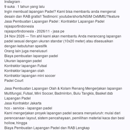
Instagram ·
9 suka · 1 tahun yang lalu
Ingin membuat lapangan Padel? Kami bisa membantu anda mengenai
desain dan RAB gratis!! Testimoni: youtube/shorts/NSiM OxMMtU?feature
Jasa Pembuatan Lapangan Padel : Kontraktor Lapangan Padel
rajasportindonesia
rajasportindonesia › 2026/11 › jasa pe
24 Nov 2026 — Tim ahli kami akan membantu Anda merancang lapangan
padel sesuai dengan ukuran standar (10x20 meter) atau disesuaikan
dengan kebutuhan spesifik
Orang lain juga menelusuri
Biaya pembuatan lapangan padel
Ukuran lapangan padel
Kontraktor lapangan Futsal
Kontraktor lapangan olah
Kontraktor lapangan mini soccer
Padel Court
Jasa Pembuatan Lapangan Olah & Kolam Renang Mengerjakan lapangan
Multifungsi, Futsal, Mini Soccer, Badminton, Bulu Tangkis, Basket dsb
Lapangan Padel
Jasa Kontraktor Jakarta
hco › service › lapangan padel
Kami mengerjakan proyek lapangan padel secara menyeluruh: mulai dari
perencanaan layout, sistem pencahayaan, pemilihan material kaca dan besi
hollow, hingga
Biaya Pembuatan Lapangan Padel dan RAB Lengkap