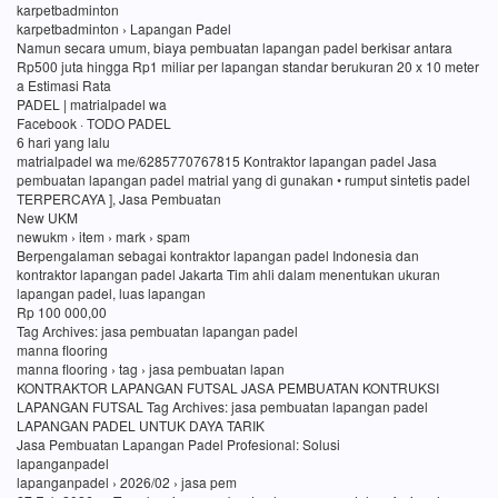
karpetbadminton
karpetbadminton › Lapangan Padel
Namun secara umum, biaya pembuatan lapangan padel berkisar antara
Rp500 juta hingga Rp1 miliar per lapangan standar berukuran 20 x 10 meter
a Estimasi Rata
PADEL | matrialpadel wa
Facebook · TODO PADEL
6 hari yang lalu
matrialpadel wa me/6285770767815 Kontraktor lapangan padel Jasa
pembuatan lapangan padel matrial yang di gunakan • rumput sintetis padel
TERPERCAYA ], Jasa Pembuatan
New UKM
newukm › item › mark › spam
Berpengalaman sebagai kontraktor lapangan padel Indonesia dan
kontraktor lapangan padel Jakarta Tim ahli dalam menentukan ukuran
lapangan padel, luas lapangan
Rp 100 000,00
Tag Archives: jasa pembuatan lapangan padel
manna flooring
manna flooring › tag › jasa pembuatan lapan
KONTRAKTOR LAPANGAN FUTSAL JASA PEMBUATAN KONTRUKSI
LAPANGAN FUTSAL Tag Archives: jasa pembuatan lapangan padel
LAPANGAN PADEL UNTUK DAYA TARIK
Jasa Pembuatan Lapangan Padel Profesional: Solusi
lapanganpadel
lapanganpadel › 2026/02 › jasa pem