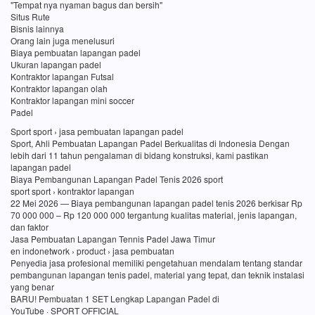
"Tempat nya nyaman bagus dan bersih"
Situs Rute
Bisnis lainnya
Orang lain juga menelusuri
Biaya pembuatan lapangan padel
Ukuran lapangan padel
Kontraktor lapangan Futsal
Kontraktor lapangan olah
Kontraktor lapangan mini soccer
Padel
Sport sport › jasa pembuatan lapangan padel
Sport, Ahli Pembuatan Lapangan Padel Berkualitas di Indonesia Dengan
lebih dari 11 tahun pengalaman di bidang konstruksi, kami pastikan
lapangan padel
Biaya Pembangunan Lapangan Padel Tenis 2026 sport
sport sport › kontraktor lapangan
22 Mei 2026 — Biaya pembangunan lapangan padel tenis 2026 berkisar Rp
70 000 000 – Rp 120 000 000 tergantung kualitas material, jenis lapangan,
dan faktor
Jasa Pembuatan Lapangan Tennis Padel Jawa Timur
en indonetwork › product › jasa pembuatan
Penyedia jasa profesional memiliki pengetahuan mendalam tentang standar
pembangunan lapangan tenis padel, material yang tepat, dan teknik instalasi
yang benar
BARU! Pembuatan 1 SET Lengkap Lapangan Padel di
YouTube · SPORT OFFICIAL