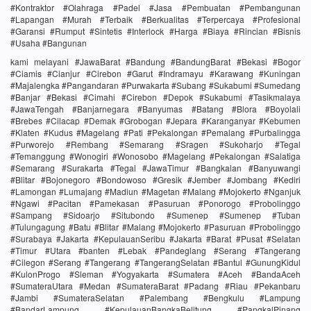
#Kontraktor #Olahraga #Padel #Jasa #Pembuatan #Pembangunan
#Lapangan #Murah #Terbaik #Berkualitas #Terpercaya #Profesional
#Garansi #Rumput #Sintetis #Interlock #Harga #Biaya #Rincian #Bisnis
#Usaha #Bangunan
kami melayani #JawaBarat #Bandung #BandungBarat #Bekasi #Bogor
#Ciamis #Cianjur #Cirebon #Garut #Indramayu #Karawang #Kuningan
#Majalengka #Pangandaran #Purwakarta #Subang #Sukabumi #Sumedang
#Banjar #Bekasi #Cimahi #Cirebon #Depok #Sukabumi #Tasikmalaya
#JawaTengah #Banjarnegara #Banyumas #Batang #Blora #Boyolali
#Brebes #Cilacap #Demak #Grobogan #Jepara #Karanganyar #Kebumen
#Klaten #Kudus #Magelang #Pati #Pekalongan #Pemalang #Purbalingga
#Purworejo #Rembang #Semarang #Sragen #Sukoharjo #Tegal
#Temanggung #Wonogiri #Wonosobo #Magelang #Pekalongan #Salatiga
#Semarang #Surakarta #Tegal #JawaTimur #Bangkalan #Banyuwangi
#Blitar #Bojonegoro #Bondowoso #Gresik #Jember #Jombang #Kediri
#Lamongan #Lumajang #Madiun #Magetan #Malang #Mojokerto #Nganjuk
#Ngawi #Pacitan #Pamekasan #Pasuruan #Ponorogo #Probolinggo
#Sampang #Sidoarjo #Situbondo #Sumenep #Sumenep #Tuban
#Tulungagung #Batu #Blitar #Malang #Mojokerto #Pasuruan #Probolinggo
#Surabaya #Jakarta #KepulauanSeribu #Jakarta #Barat #Pusat #Selatan
#Timur #Utara #banten #Lebak #Pandeglang #Serang #Tangerang
#Cilegon #Serang #Tangerang #TangerangSelatan #Bantul #GunungKidul
#KulonProgo #Sleman #Yogyakarta #Sumatera #Aceh #BandaAceh
#SumateraUtara #Medan #SumateraBarat #Padang #Riau #Pekanbaru
#Jambi #SumateraSelatan #Palembang #Bengkulu #Lampung
#BandarLampung #KepulauanBangkaBelitung #PangkalPinang