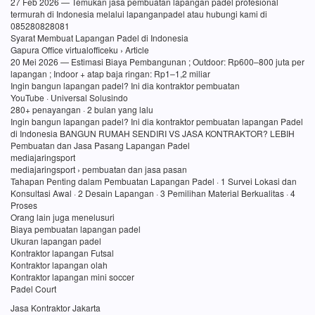
27 Feb 2026 — Temukan jasa pembuatan lapangan padel profesional
termurah di Indonesia melalui lapanganpadel atau hubungi kami di
085280828081
Syarat Membuat Lapangan Padel di Indonesia
Gapura Office virtualofficeku › Article
20 Mei 2026 — Estimasi Biaya Pembangunan ; Outdoor: Rp600–800 juta per
lapangan ; Indoor + atap baja ringan: Rp1–1,2 miliar
Ingin bangun lapangan padel? Ini dia kontraktor pembuatan
YouTube · Universal Solusindo
280+ penayangan · 2 bulan yang lalu
Ingin bangun lapangan padel? Ini dia kontraktor pembuatan lapangan Padel
di Indonesia BANGUN RUMAH SENDIRI VS JASA KONTRAKTOR? LEBIH
Pembuatan dan Jasa Pasang Lapangan Padel
mediajaringsport
mediajaringsport › pembuatan dan jasa pasan
Tahapan Penting dalam Pembuatan Lapangan Padel · 1 Survei Lokasi dan
Konsultasi Awal · 2 Desain Lapangan · 3 Pemilihan Material Berkualitas · 4
Proses
Orang lain juga menelusuri
Biaya pembuatan lapangan padel
Ukuran lapangan padel
Kontraktor lapangan Futsal
Kontraktor lapangan olah
Kontraktor lapangan mini soccer
Padel Court
Jasa Kontraktor Jakarta