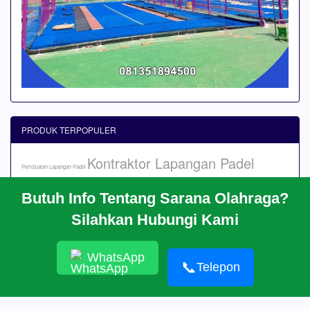
PRODUK TERPOPULER
Kontraktor Lapangan Padel
Pembuatan Lapangan Padel
Butuh Info Tentang Sarana Olahraga?
Silahkan Hubungi Kami
BERANDA
PROFIL
CARA PESAN
ARTIKEL
WhatsApp
HUBUNGI KAMI
📞
Telepon
© 2026 https://kontraktorpadel.akasahgroup.com/
PT. KOI AKASAH GEMILANG Kontraktor Lapangan Padel Terbaik dan