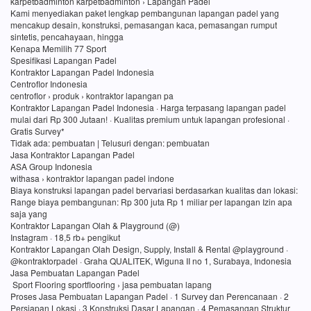
karpetbadminton karpetbadminton › Lapangan Padel
Kami menyediakan paket lengkap pembangunan lapangan padel yang
mencakup desain, konstruksi, pemasangan kaca, pemasangan rumput
sintetis, pencahayaan, hingga
Kenapa Memilih 77 Sport
Spesifikasi Lapangan Padel
Kontraktor Lapangan Padel Indonesia
Centroflor Indonesia
centroflor › produk › kontraktor lapangan pa
Kontraktor Lapangan Padel Indonesia · Harga terpasang lapangan padel
mulai dari Rp 300 Jutaan! · Kualitas premium untuk lapangan profesional ·
Gratis Survey*
Tidak ada: pembuatan ‎| Telusuri dengan: pembuatan
Jasa Kontraktor Lapangan Padel
ASA Group Indonesia
withasa › kontraktor lapangan padel indone
Biaya konstruksi lapangan padel bervariasi berdasarkan kualitas dan lokasi:
Range biaya pembangunan: Rp 300 juta Rp 1 miliar per lapangan Izin apa
saja yang
Kontraktor Lapangan Olah & Playground (@)
Instagram · 18,5 rb+ pengikut
Kontraktor Lapangan Olah Design, Supply, Install & Rental @playground ·
@kontraktorpadel · Graha QUALITEK, Wiguna II no 1, Surabaya, Indonesia
Jasa Pembuatan Lapangan Padel
Sport Flooring sportflooring › jasa pembuatan lapang
Proses Jasa Pembuatan Lapangan Padel · 1 Survey dan Perencanaan · 2
Persiapan Lokasi · 3 Konstruksi Dasar Lapangan · 4 Pemasangan Struktur