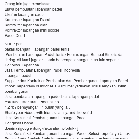
Orang lain juga menelusuri
Biaya pembuatan lapangan padel
Ukuran lapangan padel
Kontraktor lapangan Futsal
Kontraktor lapangan olah
Kontraktor lapangan mini soccer
Padel Court
Multi Sport
pakarlapangan › lapangan padel tenis
Pembuatan Lapangan Padel Tenis / Pemasangan Rumput Sintetis dan
Jaring, dll kami juga ahli pada beberapa lapangan olah lain seperti:
Renovasi Lapangan
Jasa Pembuatan Lapangan Padel Indonesia
lapangan padel
Supplier dan Kontraktor Pembuatan dan Pembangunan Lapangan Padel
Import Terpercaya di Indonesia Kami menyediakan solusi lengkap untuk
pembangunan,
Jasa pembuatan lapangan padel bisnis lapangan padel
YouTube · Maharani Produsindo
1,2 rb+ penayangan · 1 bulan yang lalu
Share your videos with friends, family, and the world
Jasa Konstruksi Pembangunan Lapangan Padel
Dongkrak Usaha
dominasigoogle dongkrakusaha › produk › j
Jasa Konstruksi Pembangunan Lapangan Padel: Solusi Terpercaya Untuk
Proyek Anda Apakah Anda berencana untuk membangun lapangan padel