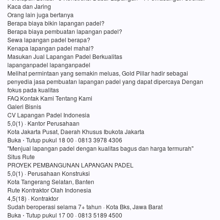
Kaca dan Jaring
Orang lain juga bertanya
Berapa biaya bikin lapangan padel?
Berapa biaya pembuatan lapangan padel?
Sewa lapangan padel berapa?
Kenapa lapangan padel mahal?
Masukan Jual Lapangan Padel Berkualitas
lapanganpadel lapanganpadel
Melihat permintaan yang semakin meluas, Gold Pillar hadir sebagai
penyedia jasa pembuatan lapangan padel yang dapat dipercaya Dengan
fokus pada kualitas
FAQ Kontak Kami Tentang Kami
Galeri Bisnis
CV Lapangan Padel Indonesia
5,0(1) · Kantor Perusahaan
Kota Jakarta Pusat, Daerah Khusus Ibukota Jakarta
Buka ⋅ Tutup pukul 18 00 · 0813 3978 4306
"Menjual lapangan padel dengan kualitas bagus dan harga termurah"
Situs Rute
PROYEK PEMBANGUNAN LAPANGAN PADEL
5,0(1) · Perusahaan Konstruksi
Kota Tangerang Selatan, Banten
Rute Kontraktor Olah Indonesia
4,5(18) · Kontraktor
Sudah beroperasi selama 7+ tahun · Kota Bks, Jawa Barat
Buka ⋅ Tutup pukul 17 00 · 0813 5189 4500