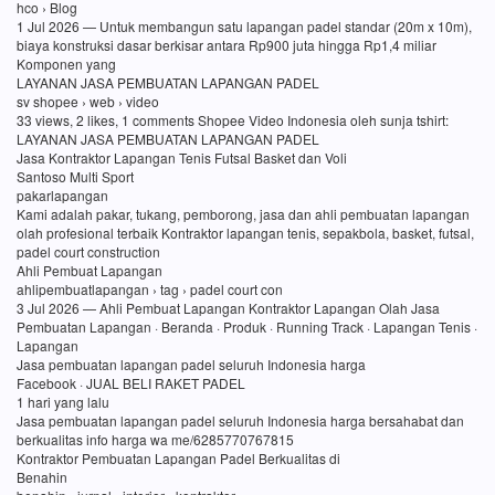
hco › Blog
1 Jul 2026 — Untuk membangun satu lapangan padel standar (20m x 10m),
biaya konstruksi dasar berkisar antara Rp900 juta hingga Rp1,4 miliar
Komponen yang
LAYANAN JASA PEMBUATAN LAPANGAN PADEL
sv shopee › web › video
33 views, 2 likes, 1 comments Shopee Video Indonesia oleh sunja tshirt:
LAYANAN JASA PEMBUATAN LAPANGAN PADEL
Jasa Kontraktor Lapangan Tenis Futsal Basket dan Voli
Santoso Multi Sport
pakarlapangan
Kami adalah pakar, tukang, pemborong, jasa dan ahli pembuatan lapangan
olah profesional terbaik Kontraktor lapangan tenis, sepakbola, basket, futsal,
padel court construction
Ahli Pembuat Lapangan
ahlipembuatlapangan › tag › padel court con
3 Jul 2026 — Ahli Pembuat Lapangan Kontraktor Lapangan Olah Jasa
Pembuatan Lapangan · Beranda · Produk · Running Track · Lapangan Tenis ·
Lapangan
Jasa pembuatan lapangan padel seluruh Indonesia harga
Facebook · JUAL BELI RAKET PADEL
1 hari yang lalu
Jasa pembuatan lapangan padel seluruh Indonesia harga bersahabat dan
berkualitas info harga wa me/6285770767815
Kontraktor Pembuatan Lapangan Padel Berkualitas di
Benahin