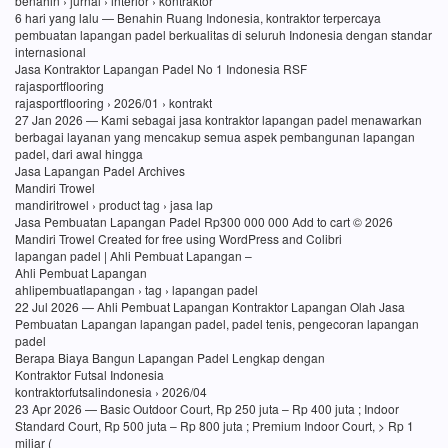
benahin › jurnal › interior › kontraktor
6 hari yang lalu — Benahin Ruang Indonesia, kontraktor terpercaya
pembuatan lapangan padel berkualitas di seluruh Indonesia dengan standar
internasional
Jasa Kontraktor Lapangan Padel No 1 Indonesia RSF
rajasportflooring
rajasportflooring › 2026/01 › kontrakt
27 Jan 2026 — Kami sebagai jasa kontraktor lapangan padel menawarkan
berbagai layanan yang mencakup semua aspek pembangunan lapangan
padel, dari awal hingga
Jasa Lapangan Padel Archives
Mandiri Trowel
mandiritrowel › product tag › jasa lap
Jasa Pembuatan Lapangan Padel Rp300 000 000 Add to cart © 2026
Mandiri Trowel Created for free using WordPress and Colibri
lapangan padel | Ahli Pembuat Lapangan –
Ahli Pembuat Lapangan
ahlipembuatlapangan › tag › lapangan padel
22 Jul 2026 — Ahli Pembuat Lapangan Kontraktor Lapangan Olah Jasa
Pembuatan Lapangan lapangan padel, padel tenis, pengecoran lapangan
padel
Berapa Biaya Bangun Lapangan Padel Lengkap dengan
Kontraktor Futsal Indonesia
kontraktorfutsalindonesia › 2026/04
23 Apr 2026 — Basic Outdoor Court, Rp 250 juta – Rp 400 juta ; Indoor
Standard Court, Rp 500 juta – Rp 800 juta ; Premium Indoor Court, > Rp 1
miliar (