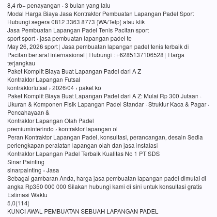
8,4 rb+ penayangan · 3 bulan yang lalu
Modal Harga Biaya Jasa Kontraktor Pembuatan Lapangan Padel Sport
Hubungi segera 0812 3363 8773 (WA/Telp) atau klik
Jasa Pembuatan Lapangan Padel Tenis Pacitan sport
sport sport › jasa pembuatan lapangan padel te
May 26, 2026 sport | Jasa pembuatan lapangan padel tenis terbaik di
Pacitan bertaraf internasional | Hubungi : +6285137106528 | Harga
terjangkau
Paket Komplit Biaya Buat Lapangan Padel dari A Z
Kontraktor Lapangan Futsal
kontraktorfutsal › 2026/04 › paket ko
Paket Komplit Biaya Buat Lapangan Padel dari A Z: Mulai Rp 300 Jutaan ·
Ukuran & Komponen Fisik Lapangan Padel Standar · Struktur Kaca & Pagar ·
Pencahayaan &
Kontraktor Lapangan Olah Padel
premiuminterindo › kontraktor lapangan ol
Peran Kontraktor Lapangan Padel, konsultasi, perancangan, desain Sedia
perlengkapan peralatan lapangan olah dan jasa instalasi
Kontraktor Lapangan Padel Terbaik Kualitas No 1 PT SDS
Sinar Painting
sinarpainting › Jasa
Sebagai gambaran Anda, harga jasa pembuatan lapangan padel dimulai di
angka Rp350 000 000 Silakan hubungi kami di sini untuk konsultasi gratis
Estimasi Waktu
5,0(114)
KUNCI AWAL PEMBUATAN SEBUAH LAPANGAN PADEL