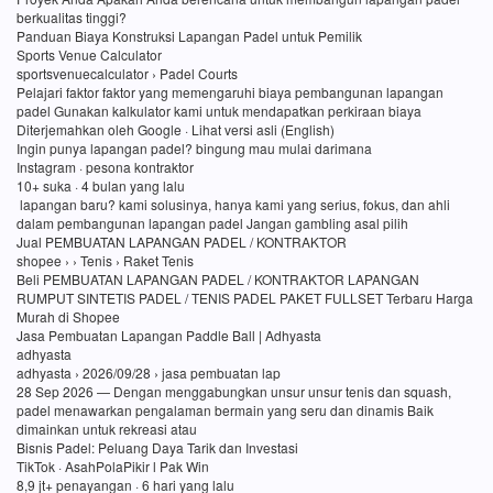
berkualitas tinggi?
Panduan Biaya Konstruksi Lapangan Padel untuk Pemilik
Sports Venue Calculator
sportsvenuecalculator › Padel Courts
Pelajari faktor faktor yang memengaruhi biaya pembangunan lapangan
padel Gunakan kalkulator kami untuk mendapatkan perkiraan biaya
Diterjemahkan oleh Google · Lihat versi asli (English)
Ingin punya lapangan padel? bingung mau mulai darimana
Instagram · pesona kontraktor
10+ suka · 4 bulan yang lalu
lapangan baru? kami solusinya, hanya kami yang serius, fokus, dan ahli
dalam pembangunan lapangan padel Jangan gambling asal pilih
Jual PEMBUATAN LAPANGAN PADEL / KONTRAKTOR
shopee › › Tenis › Raket Tenis
Beli PEMBUATAN LAPANGAN PADEL / KONTRAKTOR LAPANGAN
RUMPUT SINTETIS PADEL / TENIS PADEL PAKET FULLSET Terbaru Harga
Murah di Shopee
Jasa Pembuatan Lapangan Paddle Ball | Adhyasta
adhyasta
adhyasta › 2026/09/28 › jasa pembuatan lap
28 Sep 2026 — Dengan menggabungkan unsur unsur tenis dan squash,
padel menawarkan pengalaman bermain yang seru dan dinamis Baik
dimainkan untuk rekreasi atau
Bisnis Padel: Peluang Daya Tarik dan Investasi
TikTok · AsahPolaPikir l Pak Win
8,9 jt+ penayangan · 6 hari yang lalu