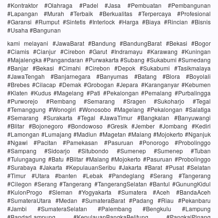
#Kontraktor #Olahraga #Padel #Jasa #Pembuatan #Pembangunan
#Lapangan #Murah #Terbaik #Berkualitas #Terpercaya #Profesional
#Garansi #Rumput #Sintetis #Interlock #Harga #Biaya #Rincian #Bisnis
#Usaha #Bangunan
kami melayani #JawaBarat #Bandung #BandungBarat #Bekasi #Bogor
#Ciamis #Cianjur #Cirebon #Garut #Indramayu #Karawang #Kuningan
#Majalengka #Pangandaran #Purwakarta #Subang #Sukabumi #Sumedang
#Banjar #Bekasi #Cimahi #Cirebon #Depok #Sukabumi #Tasikmalaya
#JawaTengah #Banjarnegara #Banyumas #Batang #Blora #Boyolali
#Brebes #Cilacap #Demak #Grobogan #Jepara #Karanganyar #Kebumen
#Klaten #Kudus #Magelang #Pati #Pekalongan #Pemalang #Purbalingga
#Purworejo #Rembang #Semarang #Sragen #Sukoharjo #Tegal
#Temanggung #Wonogiri #Wonosobo #Magelang #Pekalongan #Salatiga
#Semarang #Surakarta #Tegal #JawaTimur #Bangkalan #Banyuwangi
#Blitar #Bojonegoro #Bondowoso #Gresik #Jember #Jombang #Kediri
#Lamongan #Lumajang #Madiun #Magetan #Malang #Mojokerto #Nganjuk
#Ngawi #Pacitan #Pamekasan #Pasuruan #Ponorogo #Probolinggo
#Sampang #Sidoarjo #Situbondo #Sumenep #Sumenep #Tuban
#Tulungagung #Batu #Blitar #Malang #Mojokerto #Pasuruan #Probolinggo
#Surabaya #Jakarta #KepulauanSeribu #Jakarta #Barat #Pusat #Selatan
#Timur #Utara #banten #Lebak #Pandeglang #Serang #Tangerang
#Cilegon #Serang #Tangerang #TangerangSelatan #Bantul #GunungKidul
#KulonProgo #Sleman #Yogyakarta #Sumatera #Aceh #BandaAceh
#SumateraUtara #Medan #SumateraBarat #Padang #Riau #Pekanbaru
#Jambi #SumateraSelatan #Palembang #Bengkulu #Lampung
#BandarLampung #KepulauanBangkaBelitung #PangkalPinang