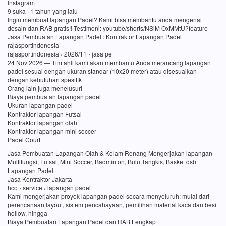
Instagram ·
9 suka · 1 tahun yang lalu
Ingin membuat lapangan Padel? Kami bisa membantu anda mengenai
desain dan RAB gratis!! Testimoni: youtube/shorts/NSiM OxMMtU?feature
Jasa Pembuatan Lapangan Padel : Kontraktor Lapangan Padel
rajasportindonesia
rajasportindonesia › 2026/11 › jasa pe
24 Nov 2026 — Tim ahli kami akan membantu Anda merancang lapangan
padel sesuai dengan ukuran standar (10x20 meter) atau disesuaikan
dengan kebutuhan spesifik
Orang lain juga menelusuri
Biaya pembuatan lapangan padel
Ukuran lapangan padel
Kontraktor lapangan Futsal
Kontraktor lapangan olah
Kontraktor lapangan mini soccer
Padel Court
Jasa Pembuatan Lapangan Olah & Kolam Renang Mengerjakan lapangan
Multifungsi, Futsal, Mini Soccer, Badminton, Bulu Tangkis, Basket dsb
Lapangan Padel
Jasa Kontraktor Jakarta
hco › service › lapangan padel
Kami mengerjakan proyek lapangan padel secara menyeluruh: mulai dari
perencanaan layout, sistem pencahayaan, pemilihan material kaca dan besi
hollow, hingga
Biaya Pembuatan Lapangan Padel dan RAB Lengkap