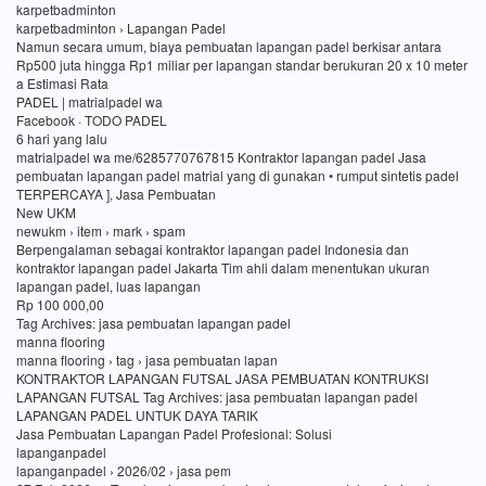
karpetbadminton
karpetbadminton › Lapangan Padel
Namun secara umum, biaya pembuatan lapangan padel berkisar antara
Rp500 juta hingga Rp1 miliar per lapangan standar berukuran 20 x 10 meter
a Estimasi Rata
PADEL | matrialpadel wa
Facebook · TODO PADEL
6 hari yang lalu
matrialpadel wa me/6285770767815 Kontraktor lapangan padel Jasa
pembuatan lapangan padel matrial yang di gunakan • rumput sintetis padel
TERPERCAYA ], Jasa Pembuatan
New UKM
newukm › item › mark › spam
Berpengalaman sebagai kontraktor lapangan padel Indonesia dan
kontraktor lapangan padel Jakarta Tim ahli dalam menentukan ukuran
lapangan padel, luas lapangan
Rp 100 000,00
Tag Archives: jasa pembuatan lapangan padel
manna flooring
manna flooring › tag › jasa pembuatan lapan
KONTRAKTOR LAPANGAN FUTSAL JASA PEMBUATAN KONTRUKSI
LAPANGAN FUTSAL Tag Archives: jasa pembuatan lapangan padel
LAPANGAN PADEL UNTUK DAYA TARIK
Jasa Pembuatan Lapangan Padel Profesional: Solusi
lapanganpadel
lapanganpadel › 2026/02 › jasa pem