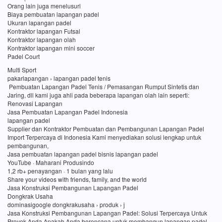
Orang lain juga menelusuri
Biaya pembuatan lapangan padel
Ukuran lapangan padel
Kontraktor lapangan Futsal
Kontraktor lapangan olah
Kontraktor lapangan mini soccer
Padel Court
Multi Sport
pakarlapangan › lapangan padel tenis
Pembuatan Lapangan Padel Tenis / Pemasangan Rumput Sintetis dan
Jaring, dll kami juga ahli pada beberapa lapangan olah lain seperti:
Renovasi Lapangan
Jasa Pembuatan Lapangan Padel Indonesia
lapangan padel
Supplier dan Kontraktor Pembuatan dan Pembangunan Lapangan Padel
Import Terpercaya di Indonesia Kami menyediakan solusi lengkap untuk
pembangunan,
Jasa pembuatan lapangan padel bisnis lapangan padel
YouTube · Maharani Produsindo
1,2 rb+ penayangan · 1 bulan yang lalu
Share your videos with friends, family, and the world
Jasa Konstruksi Pembangunan Lapangan Padel
Dongkrak Usaha
dominasigoogle dongkrakusaha › produk › j
Jasa Konstruksi Pembangunan Lapangan Padel: Solusi Terpercaya Untuk
Proyek Anda Apakah Anda berencana untuk membangun lapangan padel