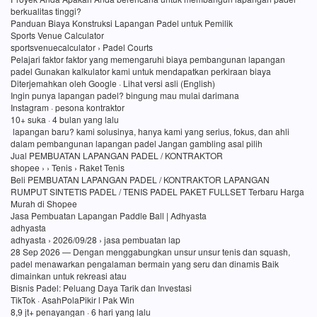
berkualitas tinggi?
Panduan Biaya Konstruksi Lapangan Padel untuk Pemilik
Sports Venue Calculator
sportsvenuecalculator › Padel Courts
Pelajari faktor faktor yang memengaruhi biaya pembangunan lapangan
padel Gunakan kalkulator kami untuk mendapatkan perkiraan biaya
Diterjemahkan oleh Google · Lihat versi asli (English)
Ingin punya lapangan padel? bingung mau mulai darimana
Instagram · pesona kontraktor
10+ suka · 4 bulan yang lalu
lapangan baru? kami solusinya, hanya kami yang serius, fokus, dan ahli
dalam pembangunan lapangan padel Jangan gambling asal pilih
Jual PEMBUATAN LAPANGAN PADEL / KONTRAKTOR
shopee › › Tenis › Raket Tenis
Beli PEMBUATAN LAPANGAN PADEL / KONTRAKTOR LAPANGAN
RUMPUT SINTETIS PADEL / TENIS PADEL PAKET FULLSET Terbaru Harga
Murah di Shopee
Jasa Pembuatan Lapangan Paddle Ball | Adhyasta
adhyasta
adhyasta › 2026/09/28 › jasa pembuatan lap
28 Sep 2026 — Dengan menggabungkan unsur unsur tenis dan squash,
padel menawarkan pengalaman bermain yang seru dan dinamis Baik
dimainkan untuk rekreasi atau
Bisnis Padel: Peluang Daya Tarik dan Investasi
TikTok · AsahPolaPikir l Pak Win
8,9 jt+ penayangan · 6 hari yang lalu