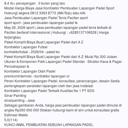
8,4 rb+ penayangan · 3 bulan yang lalu
Modal Harga Biaya Jasa Kontraktor Pembuatan Lapangan Padel Sport
Hubungi segera 0812 3363 8773 (WA/Telp) atau klik
Jasa Pembuatan Lapangan Padel Tenis Pacitan sport
sport sport › jasa pembuatan lapangan padel te
May 26, 2026 sport | Jasa pembuatan lapangan padel tenis terbaik di
Pacitan bertaraf internasional | Hubungi : +6285137106528 | Harga
terjangkau
Paket Komplit Biaya Buat Lapangan Padel dari A Z
Kontraktor Lapangan Futsal
kontraktorfutsal › 2026/04 › paket ko
Paket Komplit Biaya Buat Lapangan Padel dari A Z: Mulai Rp 300 Jutaan ·
Ukuran & Komponen Fisik Lapangan Padel Standar · Struktur Kaca & Pagar ·
Pencahayaan &
Kontraktor Lapangan Olah Padel
premiuminterindo › kontraktor lapangan ol
Peran Kontraktor Lapangan Padel, konsultasi, perancangan, desain Sedia
perlengkapan peralatan lapangan olah dan jasa instalasi
Kontraktor Lapangan Padel Terbaik Kualitas No 1 PT SDS
Sinar Painting
sinarpainting › Jasa
Sebagai gambaran Anda, harga jasa pembuatan lapangan padel dimulai di
angka Rp350 000 000 Silakan hubungi kami di sini untuk konsultasi gratis
Estimasi Waktu
5,0(114)
KUNCI AWAL PEMBUATAN SEBUAH LAPANGAN PADEL