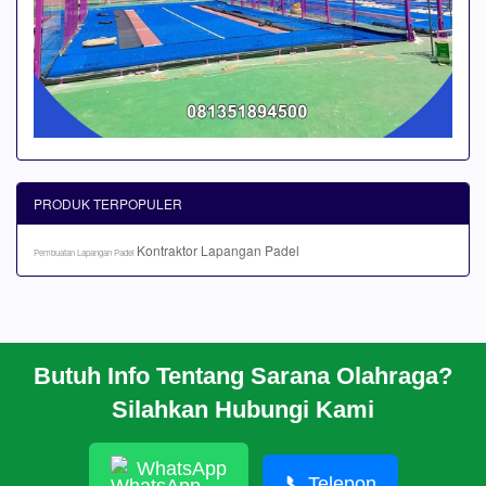
PRODUK TERPOPULER
Kontraktor Lapangan Padel
Pembuatan Lapangan Padel
Butuh Info Tentang Sarana Olahraga?
BERANDA
Silahkan Hubungi Kami
PROFIL
CARA PESAN
ARTIKEL
WhatsApp
HUBUNGI KAMI
📞
Telepon