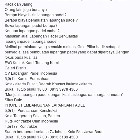
Kaca dan Jaring
Orang lain juga bertanya
Berapa biaya bikin lapangan padel?
Berapa biaya pembuatan lapangan padel?
Sewa lapangan padel berapa?
Kenapa lapangan padel mahal?
Masukan Jual Lapangan Padel Berkualitas
lapanganpadel lapanganpadel
Melihat permintaan yang semakin meluas, Gold Pillar hadir sebagai
penyedia jasa pembuatan lapangan padel yang dapat dipercaya Dengan
fokus pada kualitas
FAQ Kontak Kami Tentang Kami
Galeri Bisnis
CV Lapangan Padel Indonesia
5,0(1) · Kantor Perusahaan
Kota Jakarta Pusat, Daerah Khusus Ibukota Jakarta
Buka ⋅ Tutup pukul 18 00 · 0813 3978 4306
"Menjual lapangan padel dengan kualitas bagus dan harga termurah"
Situs Rute
PROYEK PEMBANGUNAN LAPANGAN PADEL
5,0(1) · Perusahaan Konstruksi
Kota Tangerang Selatan, Banten
Rute Kontraktor Olah Indonesia
4,5(18) · Kontraktor
Sudah beroperasi selama 7+ tahun · Kota Bks, Jawa Barat
Buka ⋅ Tutup pukul 17 00 · 0813 5189 4500