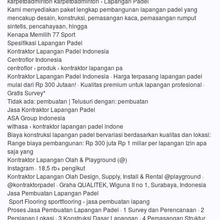
karpetbadminton karpetbadminton › Lapangan Padel
Kami menyediakan paket lengkap pembangunan lapangan padel yang
mencakup desain, konstruksi, pemasangan kaca, pemasangan rumput
sintetis, pencahayaan, hingga
Kenapa Memilih 77 Sport
Spesifikasi Lapangan Padel
Kontraktor Lapangan Padel Indonesia
Centroflor Indonesia
centroflor › produk › kontraktor lapangan pa
Kontraktor Lapangan Padel Indonesia · Harga terpasang lapangan padel
mulai dari Rp 300 Jutaan! · Kualitas premium untuk lapangan profesional ·
Gratis Survey*
Tidak ada: pembuatan ‎| Telusuri dengan: pembuatan
Jasa Kontraktor Lapangan Padel
ASA Group Indonesia
withasa › kontraktor lapangan padel indone
Biaya konstruksi lapangan padel bervariasi berdasarkan kualitas dan lokasi:
Range biaya pembangunan: Rp 300 juta Rp 1 miliar per lapangan Izin apa
saja yang
Kontraktor Lapangan Olah & Playground (@)
Instagram · 18,5 rb+ pengikut
Kontraktor Lapangan Olah Design, Supply, Install & Rental @playground ·
@kontraktorpadel · Graha QUALITEK, Wiguna II no 1, Surabaya, Indonesia
Jasa Pembuatan Lapangan Padel
Sport Flooring sportflooring › jasa pembuatan lapang
Proses Jasa Pembuatan Lapangan Padel · 1 Survey dan Perencanaan · 2
Persiapan Lokasi · 3 Konstruksi Dasar Lapangan · 4 Pemasangan Struktur