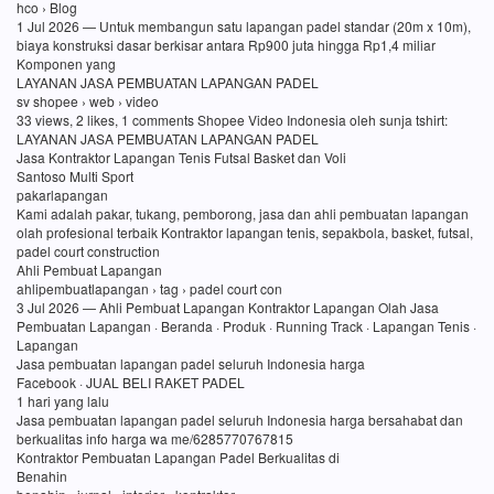
hco › Blog
1 Jul 2026 — Untuk membangun satu lapangan padel standar (20m x 10m),
biaya konstruksi dasar berkisar antara Rp900 juta hingga Rp1,4 miliar
Komponen yang
LAYANAN JASA PEMBUATAN LAPANGAN PADEL
sv shopee › web › video
33 views, 2 likes, 1 comments Shopee Video Indonesia oleh sunja tshirt:
LAYANAN JASA PEMBUATAN LAPANGAN PADEL
Jasa Kontraktor Lapangan Tenis Futsal Basket dan Voli
Santoso Multi Sport
pakarlapangan
Kami adalah pakar, tukang, pemborong, jasa dan ahli pembuatan lapangan
olah profesional terbaik Kontraktor lapangan tenis, sepakbola, basket, futsal,
padel court construction
Ahli Pembuat Lapangan
ahlipembuatlapangan › tag › padel court con
3 Jul 2026 — Ahli Pembuat Lapangan Kontraktor Lapangan Olah Jasa
Pembuatan Lapangan · Beranda · Produk · Running Track · Lapangan Tenis ·
Lapangan
Jasa pembuatan lapangan padel seluruh Indonesia harga
Facebook · JUAL BELI RAKET PADEL
1 hari yang lalu
Jasa pembuatan lapangan padel seluruh Indonesia harga bersahabat dan
berkualitas info harga wa me/6285770767815
Kontraktor Pembuatan Lapangan Padel Berkualitas di
Benahin