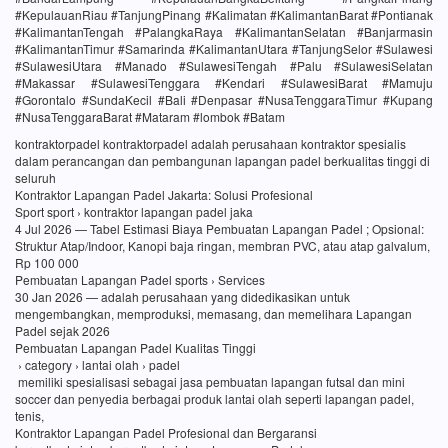
#KepulauanRiau #TanjungPinang #Kalimatan #KalimantanBarat #Pontianak
#KalimantanTengah #PalangkaRaya #KalimantanSelatan #Banjarmasin
#KalimantanTimur #Samarinda #KalimantanUtara #TanjungSelor #Sulawesi
#SulawesiUtara #Manado #SulawesiTengah #Palu #SulawesiSelatan
#Makassar #SulawesiTenggara #Kendari #SulawesiBarat #Mamuju
#Gorontalo #SundaKecil #Bali #Denpasar #NusaTenggaraTimur #Kupang
#NusaTenggaraBarat #Mataram #lombok #Batam
kontraktorpadel kontraktorpadel adalah perusahaan kontraktor spesialis
dalam perancangan dan pembangunan lapangan padel berkualitas tinggi di
seluruh
Kontraktor Lapangan Padel Jakarta: Solusi Profesional
Sport sport › kontraktor lapangan padel jaka
4 Jul 2026 — Tabel Estimasi Biaya Pembuatan Lapangan Padel ; Opsional:
Struktur Atap/Indoor, Kanopi baja ringan, membran PVC, atau atap galvalum,
Rp 100 000
Pembuatan Lapangan Padel sports › Services
30 Jan 2026 — adalah perusahaan yang didedikasikan untuk
mengembangkan, memproduksi, memasang, dan memelihara Lapangan
Padel sejak 2026
Pembuatan Lapangan Padel Kualitas Tinggi
› category › lantai olah › padel
memiliki spesialisasi sebagai jasa pembuatan lapangan futsal dan mini
soccer dan penyedia berbagai produk lantai olah seperti lapangan padel,
tenis,
Kontraktor Lapangan Padel Profesional dan Bergaransi