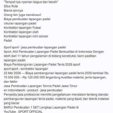
"Tempat nya nyaman bagus dan bersih"
Situs Rute
Bisnis lainnya
Orang lain juga menelusuri
Biaya pembuatan lapangan padel
Ukuran lapangan padel
Kontraktor lapangan Futsal
Kontraktor lapangan olah
Kontraktor lapangan mini soccer
Padel
Sport sport › jasa pembuatan lapangan padel
Sport, Ahli Pembuatan Lapangan Padel Berkualitas di Indonesia Dengan
lebih dari 11 tahun pengalaman di bidang konstruksi, kami pastikan
lapangan padel
Biaya Pembangunan Lapangan Padel Tenis 2026 sport
sport sport › kontraktor lapangan
22 Mei 2026 — Biaya pembangunan lapangan padel tenis 2026 berkisar Rp
70 000 000 – Rp 120 000 000 tergantung kualitas material, jenis lapangan,
dan faktor
Jasa Pembuatan Lapangan Tennis Padel Jawa Timur
en indonetwork › product › jasa pembuatan
Penyedia jasa profesional memiliki pengetahuan mendalam tentang standar
pembangunan lapangan tenis padel, material yang tepat, dan teknik instalasi
yang benar
BARU! Pembuatan 1 SET Lengkap Lapangan Padel di
YouTube · SPORT OFFICIAL