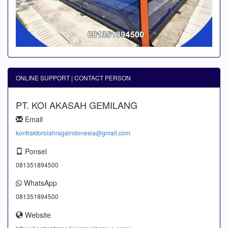
ONLINE SUPPORT | CONTACT PERSON
PT. KOI AKASAH GEMILANG
Email
kontraktorolahragaindonesia@gmail.com
Ponsel
081351894500
WhatsApp
081351894500
Website