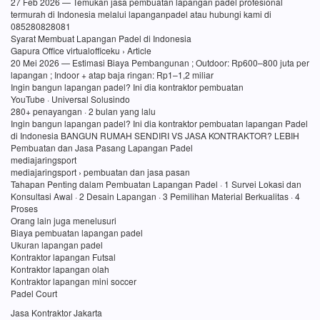
27 Feb 2026 — Temukan jasa pembuatan lapangan padel profesional
termurah di Indonesia melalui lapanganpadel atau hubungi kami di
085280828081
Syarat Membuat Lapangan Padel di Indonesia
Gapura Office virtualofficeku › Article
20 Mei 2026 — Estimasi Biaya Pembangunan ; Outdoor: Rp600–800 juta per
lapangan ; Indoor + atap baja ringan: Rp1–1,2 miliar
Ingin bangun lapangan padel? Ini dia kontraktor pembuatan
YouTube · Universal Solusindo
280+ penayangan · 2 bulan yang lalu
Ingin bangun lapangan padel? Ini dia kontraktor pembuatan lapangan Padel
di Indonesia BANGUN RUMAH SENDIRI VS JASA KONTRAKTOR? LEBIH
Pembuatan dan Jasa Pasang Lapangan Padel
mediajaringsport
mediajaringsport › pembuatan dan jasa pasan
Tahapan Penting dalam Pembuatan Lapangan Padel · 1 Survei Lokasi dan
Konsultasi Awal · 2 Desain Lapangan · 3 Pemilihan Material Berkualitas · 4
Proses
Orang lain juga menelusuri
Biaya pembuatan lapangan padel
Ukuran lapangan padel
Kontraktor lapangan Futsal
Kontraktor lapangan olah
Kontraktor lapangan mini soccer
Padel Court
Jasa Kontraktor Jakarta