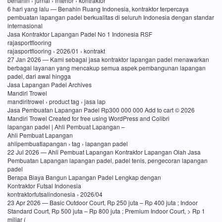
benahin › jurnal › interior › kontraktor
6 hari yang lalu — Benahin Ruang Indonesia, kontraktor terpercaya
pembuatan lapangan padel berkualitas di seluruh Indonesia dengan standar
internasional
Jasa Kontraktor Lapangan Padel No 1 Indonesia RSF
rajasportflooring
rajasportflooring › 2026/01 › kontrakt
27 Jan 2026 — Kami sebagai jasa kontraktor lapangan padel menawarkan
berbagai layanan yang mencakup semua aspek pembangunan lapangan
padel, dari awal hingga
Jasa Lapangan Padel Archives
Mandiri Trowel
mandiritrowel › product tag › jasa lap
Jasa Pembuatan Lapangan Padel Rp300 000 000 Add to cart © 2026
Mandiri Trowel Created for free using WordPress and Colibri
lapangan padel | Ahli Pembuat Lapangan –
Ahli Pembuat Lapangan
ahlipembuatlapangan › tag › lapangan padel
22 Jul 2026 — Ahli Pembuat Lapangan Kontraktor Lapangan Olah Jasa
Pembuatan Lapangan lapangan padel, padel tenis, pengecoran lapangan
padel
Berapa Biaya Bangun Lapangan Padel Lengkap dengan
Kontraktor Futsal Indonesia
kontraktorfutsalindonesia › 2026/04
23 Apr 2026 — Basic Outdoor Court, Rp 250 juta – Rp 400 juta ; Indoor
Standard Court, Rp 500 juta – Rp 800 juta ; Premium Indoor Court, > Rp 1
miliar (