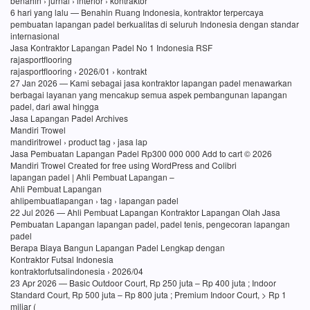
benahin › jurnal › interior › kontraktor
6 hari yang lalu — Benahin Ruang Indonesia, kontraktor terpercaya
pembuatan lapangan padel berkualitas di seluruh Indonesia dengan standar
internasional
Jasa Kontraktor Lapangan Padel No 1 Indonesia RSF
rajasportflooring
rajasportflooring › 2026/01 › kontrakt
27 Jan 2026 — Kami sebagai jasa kontraktor lapangan padel menawarkan
berbagai layanan yang mencakup semua aspek pembangunan lapangan
padel, dari awal hingga
Jasa Lapangan Padel Archives
Mandiri Trowel
mandiritrowel › product tag › jasa lap
Jasa Pembuatan Lapangan Padel Rp300 000 000 Add to cart © 2026
Mandiri Trowel Created for free using WordPress and Colibri
lapangan padel | Ahli Pembuat Lapangan –
Ahli Pembuat Lapangan
ahlipembuatlapangan › tag › lapangan padel
22 Jul 2026 — Ahli Pembuat Lapangan Kontraktor Lapangan Olah Jasa
Pembuatan Lapangan lapangan padel, padel tenis, pengecoran lapangan
padel
Berapa Biaya Bangun Lapangan Padel Lengkap dengan
Kontraktor Futsal Indonesia
kontraktorfutsalindonesia › 2026/04
23 Apr 2026 — Basic Outdoor Court, Rp 250 juta – Rp 400 juta ; Indoor
Standard Court, Rp 500 juta – Rp 800 juta ; Premium Indoor Court, > Rp 1
miliar (