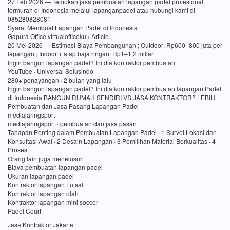
27 Feb 2026 — Temukan jasa pembuatan lapangan padel profesional
termurah di Indonesia melalui lapanganpadel atau hubungi kami di
085280828081
Syarat Membuat Lapangan Padel di Indonesia
Gapura Office virtualofficeku › Article
20 Mei 2026 — Estimasi Biaya Pembangunan ; Outdoor: Rp600–800 juta per
lapangan ; Indoor + atap baja ringan: Rp1–1,2 miliar
Ingin bangun lapangan padel? Ini dia kontraktor pembuatan
YouTube · Universal Solusindo
280+ penayangan · 2 bulan yang lalu
Ingin bangun lapangan padel? Ini dia kontraktor pembuatan lapangan Padel
di Indonesia BANGUN RUMAH SENDIRI VS JASA KONTRAKTOR? LEBIH
Pembuatan dan Jasa Pasang Lapangan Padel
mediajaringsport
mediajaringsport › pembuatan dan jasa pasan
Tahapan Penting dalam Pembuatan Lapangan Padel · 1 Survei Lokasi dan
Konsultasi Awal · 2 Desain Lapangan · 3 Pemilihan Material Berkualitas · 4
Proses
Orang lain juga menelusuri
Biaya pembuatan lapangan padel
Ukuran lapangan padel
Kontraktor lapangan Futsal
Kontraktor lapangan olah
Kontraktor lapangan mini soccer
Padel Court
Jasa Kontraktor Jakarta