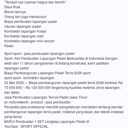
"Tempat nya nyaman bagus dan bersih"
Situs Rute
Bisnis lainnya
Orang lain juga menelusuri
Biaya pembuatan lapangan padel
Ukuran lapangan padel
Kontraktor lapangan Futsal
Kontraktor lapangan olah
Kontraktor lapangan mini soccer
Padel
Sport sport › jasa pembuatan lapangan padel
Sport, Ahli Pembuatan Lapangan Padel Berkualitas di Indonesia Dengan
lebih dari 11 tahun pengalaman di bidang konstruksi, kami pastikan
lapangan padel
Biaya Pembangunan Lapangan Padel Tenis 2026 sport
sport sport › kontraktor lapangan
22 Mei 2026 — Biaya pembangunan lapangan padel tenis 2026 berkisar Rp
70 000 000 – Rp 120 000 000 tergantung kualitas material, jenis lapangan,
dan faktor
Jasa Pembuatan Lapangan Tennis Padel Jawa Timur
en indonetwork › product › jasa pembuatan
Penyedia jasa profesional memiliki pengetahuan mendalam tentang standar
pembangunan lapangan tenis padel, material yang tepat, dan teknik instalasi
yang benar
BARU! Pembuatan 1 SET Lengkap Lapangan Padel di
YouTube · SPORT OFFICIAL