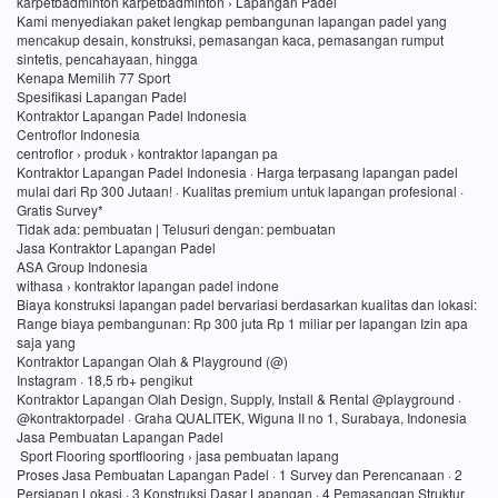
karpetbadminton karpetbadminton › Lapangan Padel
Kami menyediakan paket lengkap pembangunan lapangan padel yang
mencakup desain, konstruksi, pemasangan kaca, pemasangan rumput
sintetis, pencahayaan, hingga
Kenapa Memilih 77 Sport
Spesifikasi Lapangan Padel
Kontraktor Lapangan Padel Indonesia
Centroflor Indonesia
centroflor › produk › kontraktor lapangan pa
Kontraktor Lapangan Padel Indonesia · Harga terpasang lapangan padel
mulai dari Rp 300 Jutaan! · Kualitas premium untuk lapangan profesional ·
Gratis Survey*
Tidak ada: pembuatan ‎| Telusuri dengan: pembuatan
Jasa Kontraktor Lapangan Padel
ASA Group Indonesia
withasa › kontraktor lapangan padel indone
Biaya konstruksi lapangan padel bervariasi berdasarkan kualitas dan lokasi:
Range biaya pembangunan: Rp 300 juta Rp 1 miliar per lapangan Izin apa
saja yang
Kontraktor Lapangan Olah & Playground (@)
Instagram · 18,5 rb+ pengikut
Kontraktor Lapangan Olah Design, Supply, Install & Rental @playground ·
@kontraktorpadel · Graha QUALITEK, Wiguna II no 1, Surabaya, Indonesia
Jasa Pembuatan Lapangan Padel
Sport Flooring sportflooring › jasa pembuatan lapang
Proses Jasa Pembuatan Lapangan Padel · 1 Survey dan Perencanaan · 2
Persiapan Lokasi · 3 Konstruksi Dasar Lapangan · 4 Pemasangan Struktur