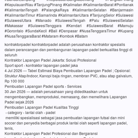
#KepulauanRiau #TanjungPinang #Kalimatan #KalimantanBarat #Pontianak
#KalimantanTengah #PalangkaRaya #KalimantanSelatan #Banjarmasin
#KalimantanTimur #Samarinda #KalimantanUtara #TanjungSelor #Sulawesi
#SulawesiUtara #Manado #SulawesiTengah #Palu #SulawesiSelatan
#Makassar #SulawesiTenggara #Kendari #SulawesiBarat #Mamuju
#Gorontalo #SundaKecil #Bali #Denpasar #NusaTenggaraTimur #Kupang
#NusaTenggaraBarat #Mataram #lombok #Batam
kontraktorpadel kontraktorpadel adalah perusahaan kontraktor spesialis
dalam perancangan dan pembangunan lapangan padel berkualitas tinggi di
seluruh
Kontraktor Lapangan Padel Jakarta: Solusi Profesional
Sport sport › kontraktor lapangan padel jaka
4 Jul 2026 — Tabel Estimasi Biaya Pembuatan Lapangan Padel ; Opsional:
Struktur Atap/Indoor, Kanopi baja ringan, membran PVC, atau atap galvalum,
Rp 100 000
Pembuatan Lapangan Padel sports › Services
30 Jan 2026 — adalah perusahaan yang didedikasikan untuk
mengembangkan, memproduksi, memasang, dan memelihara Lapangan
Padel sejak 2026
Pembuatan Lapangan Padel Kualitas Tinggi
› category › lantai olah › padel
memiliki spesialisasi sebagai jasa pembuatan lapangan futsal dan mini
soccer dan penyedia berbagai produk lantai olah seperti lapangan padel,
tenis,
Kontraktor Lapangan Padel Profesional dan Bergaransi