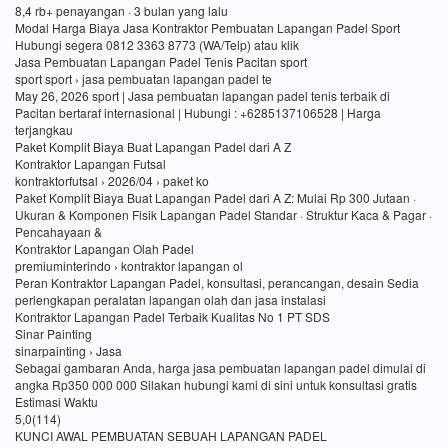
8,4 rb+ penayangan · 3 bulan yang lalu
Modal Harga Biaya Jasa Kontraktor Pembuatan Lapangan Padel Sport
Hubungi segera 0812 3363 8773 (WA/Telp) atau klik
Jasa Pembuatan Lapangan Padel Tenis Pacitan sport
sport sport › jasa pembuatan lapangan padel te
May 26, 2026 sport | Jasa pembuatan lapangan padel tenis terbaik di
Pacitan bertaraf internasional | Hubungi : +6285137106528 | Harga
terjangkau
Paket Komplit Biaya Buat Lapangan Padel dari A Z
Kontraktor Lapangan Futsal
kontraktorfutsal › 2026/04 › paket ko
Paket Komplit Biaya Buat Lapangan Padel dari A Z: Mulai Rp 300 Jutaan ·
Ukuran & Komponen Fisik Lapangan Padel Standar · Struktur Kaca & Pagar ·
Pencahayaan &
Kontraktor Lapangan Olah Padel
premiuminterindo › kontraktor lapangan ol
Peran Kontraktor Lapangan Padel, konsultasi, perancangan, desain Sedia
perlengkapan peralatan lapangan olah dan jasa instalasi
Kontraktor Lapangan Padel Terbaik Kualitas No 1 PT SDS
Sinar Painting
sinarpainting › Jasa
Sebagai gambaran Anda, harga jasa pembuatan lapangan padel dimulai di
angka Rp350 000 000 Silakan hubungi kami di sini untuk konsultasi gratis
Estimasi Waktu
5,0(114)
KUNCI AWAL PEMBUATAN SEBUAH LAPANGAN PADEL