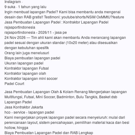
Instagram ·
9 suka · 1 tahun yang lalu
Ingin membuat lapangan Padel? Kami bisa membantu anda mengenai
desain dan RAB gratis!! Testimoni: youtube/shorts/NSiM OxMMtU?feature
Jasa Pembuatan Lapangan Padel : Kontraktor Lapangan Padel
rajasportindonesia
rajasportindonesia › 2026/11 › jasa pe
24 Nov 2026 — Tim ahli kami akan membantu Anda merancang lapangan
padel sesuai dengan ukuran standar (10x20 meter) atau disesuaikan
dengan kebutuhan spesifik
Orang lain juga menelusuri
Biaya pembuatan lapangan padel
Ukuran lapangan padel
Kontraktor lapangan Futsal
Kontraktor lapangan olah
Kontraktor lapangan mini soccer
Padel Court
Jasa Pembuatan Lapangan Olah & Kolam Renang Mengerjakan lapangan
Multifungsi, Futsal, Mini Soccer, Badminton, Bulu Tangkis, Basket dsb
Lapangan Padel
Jasa Kontraktor Jakarta
hco › service › lapangan padel
Kami mengerjakan proyek lapangan padel secara menyeluruh: mulai dari
perencanaan layout, sistem pencahayaan, pemilihan material kaca dan besi
hollow, hingga
Biaya Pembuatan Lapangan Padel dan RAB Lengkap