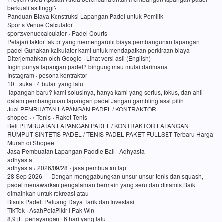
berkualitas tinggi?
Panduan Biaya Konstruksi Lapangan Padel untuk Pemilik
Sports Venue Calculator
sportsvenuecalculator › Padel Courts
Pelajari faktor faktor yang memengaruhi biaya pembangunan lapangan
padel Gunakan kalkulator kami untuk mendapatkan perkiraan biaya
Diterjemahkan oleh Google · Lihat versi asli (English)
Ingin punya lapangan padel? bingung mau mulai darimana
Instagram · pesona kontraktor
10+ suka · 4 bulan yang lalu
lapangan baru? kami solusinya, hanya kami yang serius, fokus, dan ahli
dalam pembangunan lapangan padel Jangan gambling asal pilih
Jual PEMBUATAN LAPANGAN PADEL / KONTRAKTOR
shopee › › Tenis › Raket Tenis
Beli PEMBUATAN LAPANGAN PADEL / KONTRAKTOR LAPANGAN
RUMPUT SINTETIS PADEL / TENIS PADEL PAKET FULLSET Terbaru Harga
Murah di Shopee
Jasa Pembuatan Lapangan Paddle Ball | Adhyasta
adhyasta
adhyasta › 2026/09/28 › jasa pembuatan lap
28 Sep 2026 — Dengan menggabungkan unsur unsur tenis dan squash,
padel menawarkan pengalaman bermain yang seru dan dinamis Baik
dimainkan untuk rekreasi atau
Bisnis Padel: Peluang Daya Tarik dan Investasi
TikTok · AsahPolaPikir l Pak Win
8,9 jt+ penayangan · 6 hari yang lalu