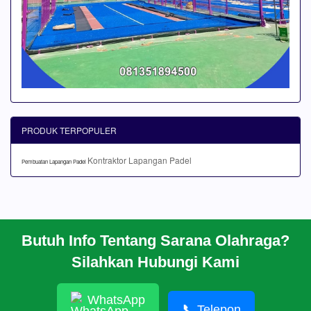
PRODUK TERPOPULER
Kontraktor Lapangan Padel
Pembuatan Lapangan Padel
Butuh Info Tentang Sarana Olahraga?
BERANDA
Silahkan Hubungi Kami
PROFIL
CARA PESAN
ARTIKEL
WhatsApp
HUBUNGI KAMI
📞
Telepon