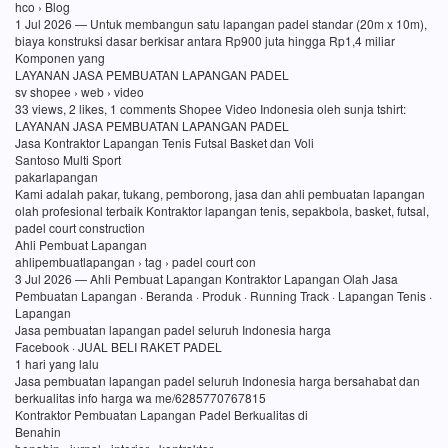
hco › Blog
1 Jul 2026 — Untuk membangun satu lapangan padel standar (20m x 10m),
biaya konstruksi dasar berkisar antara Rp900 juta hingga Rp1,4 miliar
Komponen yang
LAYANAN JASA PEMBUATAN LAPANGAN PADEL
sv shopee › web › video
33 views, 2 likes, 1 comments Shopee Video Indonesia oleh sunja tshirt:
LAYANAN JASA PEMBUATAN LAPANGAN PADEL
Jasa Kontraktor Lapangan Tenis Futsal Basket dan Voli
Santoso Multi Sport
pakarlapangan
Kami adalah pakar, tukang, pemborong, jasa dan ahli pembuatan lapangan
olah profesional terbaik Kontraktor lapangan tenis, sepakbola, basket, futsal,
padel court construction
Ahli Pembuat Lapangan
ahlipembuatlapangan › tag › padel court con
3 Jul 2026 — Ahli Pembuat Lapangan Kontraktor Lapangan Olah Jasa
Pembuatan Lapangan · Beranda · Produk · Running Track · Lapangan Tenis ·
Lapangan
Jasa pembuatan lapangan padel seluruh Indonesia harga
Facebook · JUAL BELI RAKET PADEL
1 hari yang lalu
Jasa pembuatan lapangan padel seluruh Indonesia harga bersahabat dan
berkualitas info harga wa me/6285770767815
Kontraktor Pembuatan Lapangan Padel Berkualitas di
Benahin