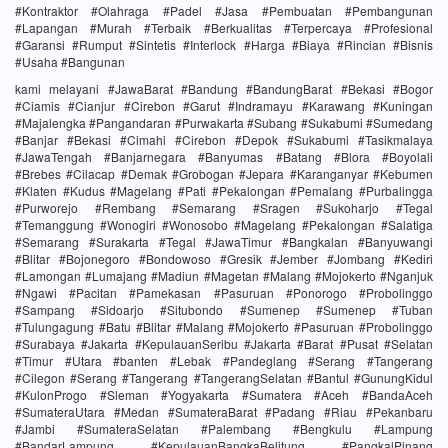
#Kontraktor #Olahraga #Padel #Jasa #Pembuatan #Pembangunan
#Lapangan #Murah #Terbaik #Berkualitas #Terpercaya #Profesional
#Garansi #Rumput #Sintetis #Interlock #Harga #Biaya #Rincian #Bisnis
#Usaha #Bangunan
kami melayani #JawaBarat #Bandung #BandungBarat #Bekasi #Bogor
#Ciamis #Cianjur #Cirebon #Garut #Indramayu #Karawang #Kuningan
#Majalengka #Pangandaran #Purwakarta #Subang #Sukabumi #Sumedang
#Banjar #Bekasi #Cimahi #Cirebon #Depok #Sukabumi #Tasikmalaya
#JawaTengah #Banjarnegara #Banyumas #Batang #Blora #Boyolali
#Brebes #Cilacap #Demak #Grobogan #Jepara #Karanganyar #Kebumen
#Klaten #Kudus #Magelang #Pati #Pekalongan #Pemalang #Purbalingga
#Purworejo #Rembang #Semarang #Sragen #Sukoharjo #Tegal
#Temanggung #Wonogiri #Wonosobo #Magelang #Pekalongan #Salatiga
#Semarang #Surakarta #Tegal #JawaTimur #Bangkalan #Banyuwangi
#Blitar #Bojonegoro #Bondowoso #Gresik #Jember #Jombang #Kediri
#Lamongan #Lumajang #Madiun #Magetan #Malang #Mojokerto #Nganjuk
#Ngawi #Pacitan #Pamekasan #Pasuruan #Ponorogo #Probolinggo
#Sampang #Sidoarjo #Situbondo #Sumenep #Sumenep #Tuban
#Tulungagung #Batu #Blitar #Malang #Mojokerto #Pasuruan #Probolinggo
#Surabaya #Jakarta #KepulauanSeribu #Jakarta #Barat #Pusat #Selatan
#Timur #Utara #banten #Lebak #Pandeglang #Serang #Tangerang
#Cilegon #Serang #Tangerang #TangerangSelatan #Bantul #GunungKidul
#KulonProgo #Sleman #Yogyakarta #Sumatera #Aceh #BandaAceh
#SumateraUtara #Medan #SumateraBarat #Padang #Riau #Pekanbaru
#Jambi #SumateraSelatan #Palembang #Bengkulu #Lampung
#BandarLampung #KepulauanBangkaBelitung #PangkalPinang