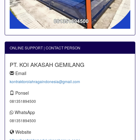
ONLINE SUPPORT | CONTACT PERSON
PT. KOI AKASAH GEMILANG
Email
kontraktorolahragaindonesia@gmail.com
Ponsel
081351894500
WhatsApp
081351894500
Website