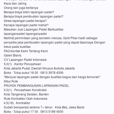
Kaca dan Jaring
Orang lain juga bertanya
Berapa biaya bikin lapangan padel?
Berapa biaya pembuatan lapangan padel?
Sewa lapangan padel berapa?
Kenapa lapangan padel mahal?
Masukan Jual Lapangan Padel Berkualitas
lapanganpadel lapanganpadel
Melihat permintaan yang semakin meluas, Gold Pillar hadir sebagai
penyedia jasa pembuatan lapangan padel yang dapat dipercaya Dengan
fokus pada kualitas
FAQ Kontak Kami Tentang Kami
Galeri Bisnis
CV Lapangan Padel Indonesia
5,0(1) · Kantor Perusahaan
Kota Jakarta Pusat, Daerah Khusus Ibukota Jakarta
Buka ⋅ Tutup pukul 18 00 · 0813 3978 4306
"Menjual lapangan padel dengan kualitas bagus dan harga termurah"
Situs Rute
PROYEK PEMBANGUNAN LAPANGAN PADEL
5,0(1) · Perusahaan Konstruksi
Kota Tangerang Selatan, Banten
Rute Kontraktor Olah Indonesia
4,5(18) · Kontraktor
Sudah beroperasi selama 7+ tahun · Kota Bks, Jawa Barat
Buka ⋅ Tutup pukul 17 00 · 0813 5189 4500