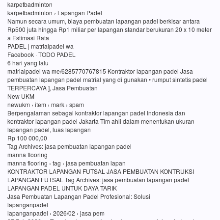
karpetbadminton
karpetbadminton › Lapangan Padel
Namun secara umum, biaya pembuatan lapangan padel berkisar antara
Rp500 juta hingga Rp1 miliar per lapangan standar berukuran 20 x 10 meter
a Estimasi Rata
PADEL | matrialpadel wa
Facebook · TODO PADEL
6 hari yang lalu
matrialpadel wa me/6285770767815 Kontraktor lapangan padel Jasa
pembuatan lapangan padel matrial yang di gunakan • rumput sintetis padel
TERPERCAYA ], Jasa Pembuatan
New UKM
newukm › item › mark › spam
Berpengalaman sebagai kontraktor lapangan padel Indonesia dan
kontraktor lapangan padel Jakarta Tim ahli dalam menentukan ukuran
lapangan padel, luas lapangan
Rp 100 000,00
Tag Archives: jasa pembuatan lapangan padel
manna flooring
manna flooring › tag › jasa pembuatan lapan
KONTRAKTOR LAPANGAN FUTSAL JASA PEMBUATAN KONTRUKSI
LAPANGAN FUTSAL Tag Archives: jasa pembuatan lapangan padel
LAPANGAN PADEL UNTUK DAYA TARIK
Jasa Pembuatan Lapangan Padel Profesional: Solusi
lapanganpadel
lapanganpadel › 2026/02 › jasa pem