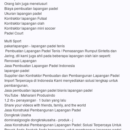
Orang lain juga menelusuri
Biaya pembuatan lapangan padel
Ukuran lapangan padel
Kontraktor lapangan Futsal
Kontraktor lapangan olah
Kontraktor lapangan mini soccer
Padel Court
Multi Sport
pakarlapangan › lapangan padel tenis
Pembuatan Lapangan Padel Tenis / Pemasangan Rumput Sintetis dan
Jaring, dll kami juga ahli pada beberapa lapangan olah lain seperti:
Renovasi Lapangan
Jasa Pembuatan Lapangan Padel Indonesia
lapangan padel
Supplier dan Kontraktor Pembuatan dan Pembangunan Lapangan Padel
Import Terpercaya di Indonesia Kami menyediakan solusi lengkap untuk
pembangunan,
Jasa pembuatan lapangan padel bisnis lapangan padel
YouTube · Maharani Produsindo
1,2 rb+ penayangan · 1 bulan yang lalu
Share your videos with friends, family, and the world
Jasa Konstruksi Pembangunan Lapangan Padel
Dongkrak Usaha
dominasigoogle dongkrakusaha › produk › j
Jasa Konstruksi Pembangunan Lapangan Padel: Solusi Terpercaya Untuk
Proyek Anda Apakah Anda berencana untuk membangun lapangan padel