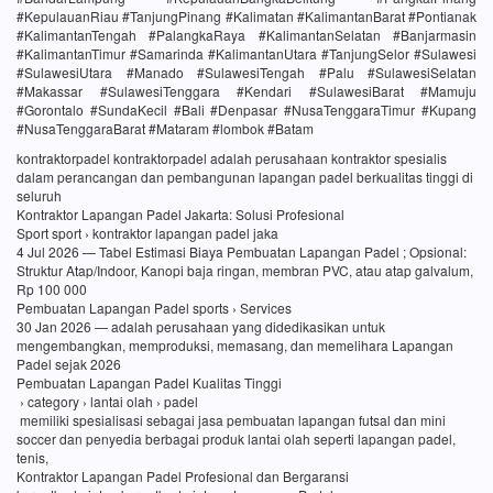
#KepulauanRiau #TanjungPinang #Kalimatan #KalimantanBarat #Pontianak
#KalimantanTengah #PalangkaRaya #KalimantanSelatan #Banjarmasin
#KalimantanTimur #Samarinda #KalimantanUtara #TanjungSelor #Sulawesi
#SulawesiUtara #Manado #SulawesiTengah #Palu #SulawesiSelatan
#Makassar #SulawesiTenggara #Kendari #SulawesiBarat #Mamuju
#Gorontalo #SundaKecil #Bali #Denpasar #NusaTenggaraTimur #Kupang
#NusaTenggaraBarat #Mataram #lombok #Batam
kontraktorpadel kontraktorpadel adalah perusahaan kontraktor spesialis
dalam perancangan dan pembangunan lapangan padel berkualitas tinggi di
seluruh
Kontraktor Lapangan Padel Jakarta: Solusi Profesional
Sport sport › kontraktor lapangan padel jaka
4 Jul 2026 — Tabel Estimasi Biaya Pembuatan Lapangan Padel ; Opsional:
Struktur Atap/Indoor, Kanopi baja ringan, membran PVC, atau atap galvalum,
Rp 100 000
Pembuatan Lapangan Padel sports › Services
30 Jan 2026 — adalah perusahaan yang didedikasikan untuk
mengembangkan, memproduksi, memasang, dan memelihara Lapangan
Padel sejak 2026
Pembuatan Lapangan Padel Kualitas Tinggi
› category › lantai olah › padel
memiliki spesialisasi sebagai jasa pembuatan lapangan futsal dan mini
soccer dan penyedia berbagai produk lantai olah seperti lapangan padel,
tenis,
Kontraktor Lapangan Padel Profesional dan Bergaransi