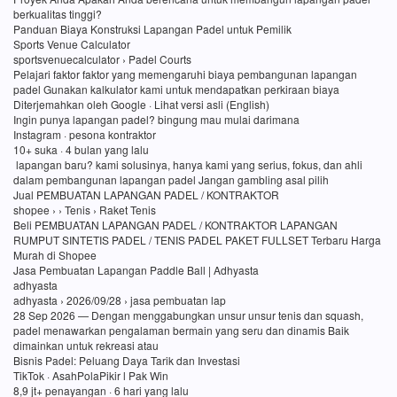
berkualitas tinggi?
Panduan Biaya Konstruksi Lapangan Padel untuk Pemilik
Sports Venue Calculator
sportsvenuecalculator › Padel Courts
Pelajari faktor faktor yang memengaruhi biaya pembangunan lapangan
padel Gunakan kalkulator kami untuk mendapatkan perkiraan biaya
Diterjemahkan oleh Google · Lihat versi asli (English)
Ingin punya lapangan padel? bingung mau mulai darimana
Instagram · pesona kontraktor
10+ suka · 4 bulan yang lalu
lapangan baru? kami solusinya, hanya kami yang serius, fokus, dan ahli
dalam pembangunan lapangan padel Jangan gambling asal pilih
Jual PEMBUATAN LAPANGAN PADEL / KONTRAKTOR
shopee › › Tenis › Raket Tenis
Beli PEMBUATAN LAPANGAN PADEL / KONTRAKTOR LAPANGAN
RUMPUT SINTETIS PADEL / TENIS PADEL PAKET FULLSET Terbaru Harga
Murah di Shopee
Jasa Pembuatan Lapangan Paddle Ball | Adhyasta
adhyasta
adhyasta › 2026/09/28 › jasa pembuatan lap
28 Sep 2026 — Dengan menggabungkan unsur unsur tenis dan squash,
padel menawarkan pengalaman bermain yang seru dan dinamis Baik
dimainkan untuk rekreasi atau
Bisnis Padel: Peluang Daya Tarik dan Investasi
TikTok · AsahPolaPikir l Pak Win
8,9 jt+ penayangan · 6 hari yang lalu