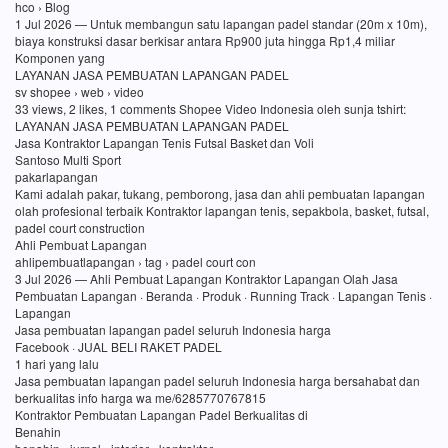
hco › Blog
1 Jul 2026 — Untuk membangun satu lapangan padel standar (20m x 10m),
biaya konstruksi dasar berkisar antara Rp900 juta hingga Rp1,4 miliar
Komponen yang
LAYANAN JASA PEMBUATAN LAPANGAN PADEL
sv shopee › web › video
33 views, 2 likes, 1 comments Shopee Video Indonesia oleh sunja tshirt:
LAYANAN JASA PEMBUATAN LAPANGAN PADEL
Jasa Kontraktor Lapangan Tenis Futsal Basket dan Voli
Santoso Multi Sport
pakarlapangan
Kami adalah pakar, tukang, pemborong, jasa dan ahli pembuatan lapangan
olah profesional terbaik Kontraktor lapangan tenis, sepakbola, basket, futsal,
padel court construction
Ahli Pembuat Lapangan
ahlipembuatlapangan › tag › padel court con
3 Jul 2026 — Ahli Pembuat Lapangan Kontraktor Lapangan Olah Jasa
Pembuatan Lapangan · Beranda · Produk · Running Track · Lapangan Tenis ·
Lapangan
Jasa pembuatan lapangan padel seluruh Indonesia harga
Facebook · JUAL BELI RAKET PADEL
1 hari yang lalu
Jasa pembuatan lapangan padel seluruh Indonesia harga bersahabat dan
berkualitas info harga wa me/6285770767815
Kontraktor Pembuatan Lapangan Padel Berkualitas di
Benahin