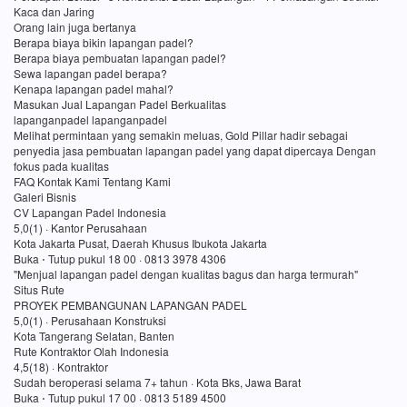
Kaca dan Jaring
Orang lain juga bertanya
Berapa biaya bikin lapangan padel?
Berapa biaya pembuatan lapangan padel?
Sewa lapangan padel berapa?
Kenapa lapangan padel mahal?
Masukan Jual Lapangan Padel Berkualitas
lapanganpadel lapanganpadel
Melihat permintaan yang semakin meluas, Gold Pillar hadir sebagai
penyedia jasa pembuatan lapangan padel yang dapat dipercaya Dengan
fokus pada kualitas
FAQ Kontak Kami Tentang Kami
Galeri Bisnis
CV Lapangan Padel Indonesia
5,0(1) · Kantor Perusahaan
Kota Jakarta Pusat, Daerah Khusus Ibukota Jakarta
Buka ⋅ Tutup pukul 18 00 · 0813 3978 4306
"Menjual lapangan padel dengan kualitas bagus dan harga termurah"
Situs Rute
PROYEK PEMBANGUNAN LAPANGAN PADEL
5,0(1) · Perusahaan Konstruksi
Kota Tangerang Selatan, Banten
Rute Kontraktor Olah Indonesia
4,5(18) · Kontraktor
Sudah beroperasi selama 7+ tahun · Kota Bks, Jawa Barat
Buka ⋅ Tutup pukul 17 00 · 0813 5189 4500