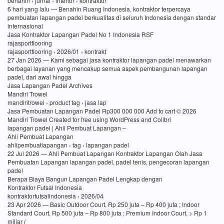
benahin › jurnal › interior › kontraktor
6 hari yang lalu — Benahin Ruang Indonesia, kontraktor terpercaya
pembuatan lapangan padel berkualitas di seluruh Indonesia dengan standar
internasional
Jasa Kontraktor Lapangan Padel No 1 Indonesia RSF
rajasportflooring
rajasportflooring › 2026/01 › kontrakt
27 Jan 2026 — Kami sebagai jasa kontraktor lapangan padel menawarkan
berbagai layanan yang mencakup semua aspek pembangunan lapangan
padel, dari awal hingga
Jasa Lapangan Padel Archives
Mandiri Trowel
mandiritrowel › product tag › jasa lap
Jasa Pembuatan Lapangan Padel Rp300 000 000 Add to cart © 2026
Mandiri Trowel Created for free using WordPress and Colibri
lapangan padel | Ahli Pembuat Lapangan –
Ahli Pembuat Lapangan
ahlipembuatlapangan › tag › lapangan padel
22 Jul 2026 — Ahli Pembuat Lapangan Kontraktor Lapangan Olah Jasa
Pembuatan Lapangan lapangan padel, padel tenis, pengecoran lapangan
padel
Berapa Biaya Bangun Lapangan Padel Lengkap dengan
Kontraktor Futsal Indonesia
kontraktorfutsalindonesia › 2026/04
23 Apr 2026 — Basic Outdoor Court, Rp 250 juta – Rp 400 juta ; Indoor
Standard Court, Rp 500 juta – Rp 800 juta ; Premium Indoor Court, > Rp 1
miliar (