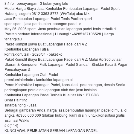
8,4 rb+ penayangan · 3 bulan yang lalu
Modal Harga Biaya Jasa Kontraktor Pembuatan Lapangan Padel Sport
Hubungi segera 0812 3363 8773 (WA/Telp) atau klik
Jasa Pembuatan Lapangan Padel Tenis Pacitan sport
sport sport › jasa pembuatan lapangan padel te
May 26, 2026 sport | Jasa pembuatan lapangan padel tenis terbaik di
Pacitan bertaraf internasional | Hubungi : +6285137106528 | Harga
terjangkau
Paket Komplit Biaya Buat Lapangan Padel dari A Z
Kontraktor Lapangan Futsal
kontraktorfutsal › 2026/04 › paket ko
Paket Komplit Biaya Buat Lapangan Padel dari A Z: Mulai Rp 300 Jutaan ·
Ukuran & Komponen Fisik Lapangan Padel Standar · Struktur Kaca & Pagar ·
Pencahayaan &
Kontraktor Lapangan Olah Padel
premiuminterindo › kontraktor lapangan ol
Peran Kontraktor Lapangan Padel, konsultasi, perancangan, desain Sedia
perlengkapan peralatan lapangan olah dan jasa instalasi
Kontraktor Lapangan Padel Terbaik Kualitas No 1 PT SDS
Sinar Painting
sinarpainting › Jasa
Sebagai gambaran Anda, harga jasa pembuatan lapangan padel dimulai di
angka Rp350 000 000 Silakan hubungi kami di sini untuk konsultasi gratis
Estimasi Waktu
5,0(114)
KUNCI AWAL PEMBUATAN SEBUAH LAPANGAN PADEL