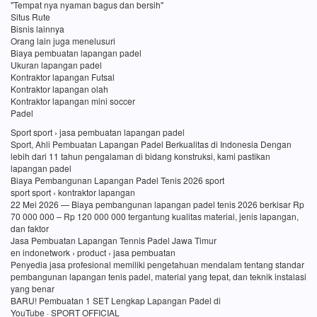
"Tempat nya nyaman bagus dan bersih"
Situs Rute
Bisnis lainnya
Orang lain juga menelusuri
Biaya pembuatan lapangan padel
Ukuran lapangan padel
Kontraktor lapangan Futsal
Kontraktor lapangan olah
Kontraktor lapangan mini soccer
Padel
Sport sport › jasa pembuatan lapangan padel
Sport, Ahli Pembuatan Lapangan Padel Berkualitas di Indonesia Dengan
lebih dari 11 tahun pengalaman di bidang konstruksi, kami pastikan
lapangan padel
Biaya Pembangunan Lapangan Padel Tenis 2026 sport
sport sport › kontraktor lapangan
22 Mei 2026 — Biaya pembangunan lapangan padel tenis 2026 berkisar Rp
70 000 000 – Rp 120 000 000 tergantung kualitas material, jenis lapangan,
dan faktor
Jasa Pembuatan Lapangan Tennis Padel Jawa Timur
en indonetwork › product › jasa pembuatan
Penyedia jasa profesional memiliki pengetahuan mendalam tentang standar
pembangunan lapangan tenis padel, material yang tepat, dan teknik instalasi
yang benar
BARU! Pembuatan 1 SET Lengkap Lapangan Padel di
YouTube · SPORT OFFICIAL