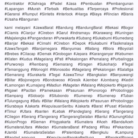
#Kontraktor #Olahraga #Padel #Jasa #Pembuatan #Pembangunan
#Lapangan #Murah #Terbaik #Berkualitas #Terpercaya #Profesional
#Garansi #Rumput #Sintetis #Interlock #Harga #Biaya #Rincian #Bisnis
#Usaha #Bangunan
kami melayani #JawaBarat #Bandung #BandungBarat #Bekasi #Bogor
#Ciamis #Cianjur #Cirebon #Garut #Indramayu #Karawang #Kuningan
#Majalengka #Pangandaran #Purwakarta #Subang #Sukabumi #Sumedang
#Banjar #Bekasi #Cimahi #Cirebon #Depok #Sukabumi #Tasikmalaya
#JawaTengah #Banjarnegara #Banyumas #Batang #Blora #Boyolali
#Brebes #Cilacap #Demak #Grobogan #Jepara #Karanganyar #Kebumen
#Klaten #Kudus #Magelang #Pati #Pekalongan #Pemalang #Purbalingga
#Purworejo #Rembang #Semarang #Sragen #Sukoharjo #Tegal
#Temanggung #Wonogiri #Wonosobo #Magelang #Pekalongan #Salatiga
#Semarang #Surakarta #Tegal #JawaTimur #Bangkalan #Banyuwangi
#Blitar #Bojonegoro #Bondowoso #Gresik #Jember #Jombang #Kediri
#Lamongan #Lumajang #Madiun #Magetan #Malang #Mojokerto #Nganjuk
#Ngawi #Pacitan #Pamekasan #Pasuruan #Ponorogo #Probolinggo
#Sampang #Sidoarjo #Situbondo #Sumenep #Sumenep #Tuban
#Tulungagung #Batu #Blitar #Malang #Mojokerto #Pasuruan #Probolinggo
#Surabaya #Jakarta #KepulauanSeribu #Jakarta #Barat #Pusat #Selatan
#Timur #Utara #banten #Lebak #Pandeglang #Serang #Tangerang
#Cilegon #Serang #Tangerang #TangerangSelatan #Bantul #GunungKidul
#KulonProgo #Sleman #Yogyakarta #Sumatera #Aceh #BandaAceh
#SumateraUtara #Medan #SumateraBarat #Padang #Riau #Pekanbaru
#Jambi #SumateraSelatan #Palembang #Bengkulu #Lampung
#BandarLampung #KepulauanBangkaBelitung #PangkalPinang