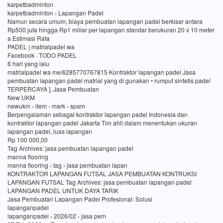
karpetbadminton
karpetbadminton › Lapangan Padel
Namun secara umum, biaya pembuatan lapangan padel berkisar antara
Rp500 juta hingga Rp1 miliar per lapangan standar berukuran 20 x 10 meter
a Estimasi Rata
PADEL | matrialpadel wa
Facebook · TODO PADEL
6 hari yang lalu
matrialpadel wa me/6285770767815 Kontraktor lapangan padel Jasa
pembuatan lapangan padel matrial yang di gunakan • rumput sintetis padel
TERPERCAYA ], Jasa Pembuatan
New UKM
newukm › item › mark › spam
Berpengalaman sebagai kontraktor lapangan padel Indonesia dan
kontraktor lapangan padel Jakarta Tim ahli dalam menentukan ukuran
lapangan padel, luas lapangan
Rp 100 000,00
Tag Archives: jasa pembuatan lapangan padel
manna flooring
manna flooring › tag › jasa pembuatan lapan
KONTRAKTOR LAPANGAN FUTSAL JASA PEMBUATAN KONTRUKSI
LAPANGAN FUTSAL Tag Archives: jasa pembuatan lapangan padel
LAPANGAN PADEL UNTUK DAYA TARIK
Jasa Pembuatan Lapangan Padel Profesional: Solusi
lapanganpadel
lapanganpadel › 2026/02 › jasa pem