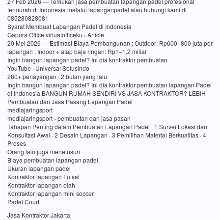
27 Feb 2026 — Temukan jasa pembuatan lapangan padel profesional
termurah di Indonesia melalui lapanganpadel atau hubungi kami di
085280828081
Syarat Membuat Lapangan Padel di Indonesia
Gapura Office virtualofficeku › Article
20 Mei 2026 — Estimasi Biaya Pembangunan ; Outdoor: Rp600–800 juta per
lapangan ; Indoor + atap baja ringan: Rp1–1,2 miliar
Ingin bangun lapangan padel? Ini dia kontraktor pembuatan
YouTube · Universal Solusindo
280+ penayangan · 2 bulan yang lalu
Ingin bangun lapangan padel? Ini dia kontraktor pembuatan lapangan Padel
di Indonesia BANGUN RUMAH SENDIRI VS JASA KONTRAKTOR? LEBIH
Pembuatan dan Jasa Pasang Lapangan Padel
mediajaringsport
mediajaringsport › pembuatan dan jasa pasan
Tahapan Penting dalam Pembuatan Lapangan Padel · 1 Survei Lokasi dan
Konsultasi Awal · 2 Desain Lapangan · 3 Pemilihan Material Berkualitas · 4
Proses
Orang lain juga menelusuri
Biaya pembuatan lapangan padel
Ukuran lapangan padel
Kontraktor lapangan Futsal
Kontraktor lapangan olah
Kontraktor lapangan mini soccer
Padel Court
Jasa Kontraktor Jakarta