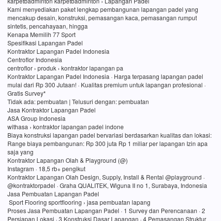
karpetbadminton karpetbadminton › Lapangan Padel
Kami menyediakan paket lengkap pembangunan lapangan padel yang
mencakup desain, konstruksi, pemasangan kaca, pemasangan rumput
sintetis, pencahayaan, hingga
Kenapa Memilih 77 Sport
Spesifikasi Lapangan Padel
Kontraktor Lapangan Padel Indonesia
Centroflor Indonesia
centroflor › produk › kontraktor lapangan pa
Kontraktor Lapangan Padel Indonesia · Harga terpasang lapangan padel
mulai dari Rp 300 Jutaan! · Kualitas premium untuk lapangan profesional ·
Gratis Survey*
Tidak ada: pembuatan ‎| Telusuri dengan: pembuatan
Jasa Kontraktor Lapangan Padel
ASA Group Indonesia
withasa › kontraktor lapangan padel indone
Biaya konstruksi lapangan padel bervariasi berdasarkan kualitas dan lokasi:
Range biaya pembangunan: Rp 300 juta Rp 1 miliar per lapangan Izin apa
saja yang
Kontraktor Lapangan Olah & Playground (@)
Instagram · 18,5 rb+ pengikut
Kontraktor Lapangan Olah Design, Supply, Install & Rental @playground ·
@kontraktorpadel · Graha QUALITEK, Wiguna II no 1, Surabaya, Indonesia
Jasa Pembuatan Lapangan Padel
Sport Flooring sportflooring › jasa pembuatan lapang
Proses Jasa Pembuatan Lapangan Padel · 1 Survey dan Perencanaan · 2
Persiapan Lokasi · 3 Konstruksi Dasar Lapangan · 4 Pemasangan Struktur