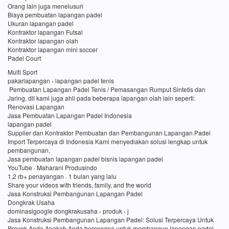
Orang lain juga menelusuri
Biaya pembuatan lapangan padel
Ukuran lapangan padel
Kontraktor lapangan Futsal
Kontraktor lapangan olah
Kontraktor lapangan mini soccer
Padel Court
Multi Sport
pakarlapangan › lapangan padel tenis
Pembuatan Lapangan Padel Tenis / Pemasangan Rumput Sintetis dan
Jaring, dll kami juga ahli pada beberapa lapangan olah lain seperti:
Renovasi Lapangan
Jasa Pembuatan Lapangan Padel Indonesia
lapangan padel
Supplier dan Kontraktor Pembuatan dan Pembangunan Lapangan Padel
Import Terpercaya di Indonesia Kami menyediakan solusi lengkap untuk
pembangunan,
Jasa pembuatan lapangan padel bisnis lapangan padel
YouTube · Maharani Produsindo
1,2 rb+ penayangan · 1 bulan yang lalu
Share your videos with friends, family, and the world
Jasa Konstruksi Pembangunan Lapangan Padel
Dongkrak Usaha
dominasigoogle dongkrakusaha › produk › j
Jasa Konstruksi Pembangunan Lapangan Padel: Solusi Terpercaya Untuk
Proyek Anda Apakah Anda berencana untuk membangun lapangan padel