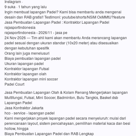
Instagram ·
9 suka · 1 tahun yang lalu
Ingin membuat lapangan Padel? Kami bisa membantu anda mengenai
desain dan RAB gratis!! Testimoni: youtube/shorts/NSiM OxMMtU?feature
Jasa Pembuatan Lapangan Padel : Kontraktor Lapangan Padel
rajasportindonesia
rajasportindonesia › 2026/11 › jasa pe
24 Nov 2026 — Tim ahli kami akan membantu Anda merancang lapangan
padel sesuai dengan ukuran standar (10x20 meter) atau disesuaikan
dengan kebutuhan spesifik
Orang lain juga menelusuri
Biaya pembuatan lapangan padel
Ukuran lapangan padel
Kontraktor lapangan Futsal
Kontraktor lapangan olah
Kontraktor lapangan mini soccer
Padel Court
Jasa Pembuatan Lapangan Olah & Kolam Renang Mengerjakan lapangan
Multifungsi, Futsal, Mini Soccer, Badminton, Bulu Tangkis, Basket dsb
Lapangan Padel
Jasa Kontraktor Jakarta
hco › service › lapangan padel
Kami mengerjakan proyek lapangan padel secara menyeluruh: mulai dari
perencanaan layout, sistem pencahayaan, pemilihan material kaca dan besi
hollow, hingga
Biaya Pembuatan Lapangan Padel dan RAB Lengkap