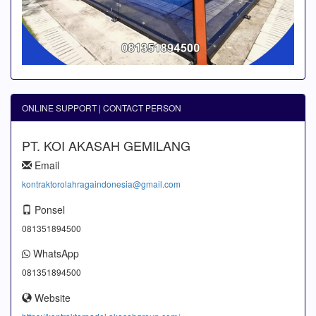
ONLINE SUPPORT | CONTACT PERSON
PT. KOI AKASAH GEMILANG
Email
kontraktorolahragaindonesia@gmail.com
Ponsel
081351894500
WhatsApp
081351894500
Website