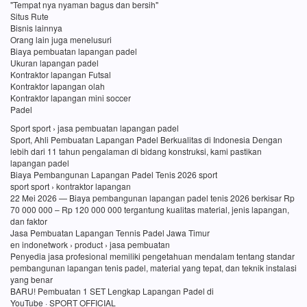
"Tempat nya nyaman bagus dan bersih"
Situs Rute
Bisnis lainnya
Orang lain juga menelusuri
Biaya pembuatan lapangan padel
Ukuran lapangan padel
Kontraktor lapangan Futsal
Kontraktor lapangan olah
Kontraktor lapangan mini soccer
Padel
Sport sport › jasa pembuatan lapangan padel
Sport, Ahli Pembuatan Lapangan Padel Berkualitas di Indonesia Dengan
lebih dari 11 tahun pengalaman di bidang konstruksi, kami pastikan
lapangan padel
Biaya Pembangunan Lapangan Padel Tenis 2026 sport
sport sport › kontraktor lapangan
22 Mei 2026 — Biaya pembangunan lapangan padel tenis 2026 berkisar Rp
70 000 000 – Rp 120 000 000 tergantung kualitas material, jenis lapangan,
dan faktor
Jasa Pembuatan Lapangan Tennis Padel Jawa Timur
en indonetwork › product › jasa pembuatan
Penyedia jasa profesional memiliki pengetahuan mendalam tentang standar
pembangunan lapangan tenis padel, material yang tepat, dan teknik instalasi
yang benar
BARU! Pembuatan 1 SET Lengkap Lapangan Padel di
YouTube · SPORT OFFICIAL