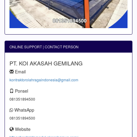
ONLINE SUPPORT | CONTACT PERSON
PT. KOI AKASAH GEMILANG
Email
kontraktorolahragaindonesia@gmail.com
Ponsel
081351894500
WhatsApp
081351894500
Website