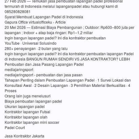
27 Feb 2026 — Temukan jasa pembuatan lapangan padel profesional
termurah di Indonesia melalui lapanganpadel atau hubungi kami di
085280828081
Syarat Membuat Lapangan Padel di Indonesia
Gapura Office virtualofficeku › Article
20 Mei 2026 — Estimasi Biaya Pembangunan ; Outdoor: Rp600–800 juta per
lapangan ; Indoor + atap baja ringan: Rp1–1,2 miliar
Ingin bangun lapangan padel? Ini dia kontraktor pembuatan
YouTube · Universal Solusindo
280+ penayangan · 2 bulan yang lalu
Ingin bangun lapangan padel? Ini dia kontraktor pembuatan lapangan Padel
di Indonesia BANGUN RUMAH SENDIRI VS JASA KONTRAKTOR? LEBIH
Pembuatan dan Jasa Pasang Lapangan Padel
mediajaringsport
mediajaringsport › pembuatan dan jasa pasan
Tahapan Penting dalam Pembuatan Lapangan Padel · 1 Survei Lokasi dan
Konsultasi Awal · 2 Desain Lapangan · 3 Pemilihan Material Berkualitas · 4
Proses
Orang lain juga menelusuri
Biaya pembuatan lapangan padel
Ukuran lapangan padel
Kontraktor lapangan Futsal
Kontraktor lapangan olah
Kontraktor lapangan mini soccer
Padel Court
Jasa Kontraktor Jakarta