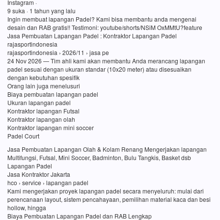
Instagram ·
9 suka · 1 tahun yang lalu
Ingin membuat lapangan Padel? Kami bisa membantu anda mengenai
desain dan RAB gratis!! Testimoni: youtube/shorts/NSiM OxMMtU?feature
Jasa Pembuatan Lapangan Padel : Kontraktor Lapangan Padel
rajasportindonesia
rajasportindonesia › 2026/11 › jasa pe
24 Nov 2026 — Tim ahli kami akan membantu Anda merancang lapangan
padel sesuai dengan ukuran standar (10x20 meter) atau disesuaikan
dengan kebutuhan spesifik
Orang lain juga menelusuri
Biaya pembuatan lapangan padel
Ukuran lapangan padel
Kontraktor lapangan Futsal
Kontraktor lapangan olah
Kontraktor lapangan mini soccer
Padel Court
Jasa Pembuatan Lapangan Olah & Kolam Renang Mengerjakan lapangan
Multifungsi, Futsal, Mini Soccer, Badminton, Bulu Tangkis, Basket dsb
Lapangan Padel
Jasa Kontraktor Jakarta
hco › service › lapangan padel
Kami mengerjakan proyek lapangan padel secara menyeluruh: mulai dari
perencanaan layout, sistem pencahayaan, pemilihan material kaca dan besi
hollow, hingga
Biaya Pembuatan Lapangan Padel dan RAB Lengkap