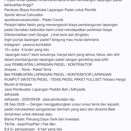
berkualitas tinggi?
Panduan Biaya Konstruksi Lapangan Padel untuk Pemilik
Sports Venue Calculator
sportsvenuecalculator › Padel Courts
Pelajari faktor faktor yang memengaruhi biaya pembangunan lapangan
padel Gunakan kalkulator kami untuk mendapatkan perkiraan biaya
Diterjemahkan oleh Google · Lihat versi asli (English)
Ingin punya lapangan padel? bingung mau mulai darimana
Instagram · pesona kontraktor
10+ suka · 4 bulan yang lalu
lapangan baru? kami solusinya, hanya kami yang serius, fokus, dan ahli
dalam pembangunan lapangan padel Jangan gambling asal pilih
Jual PEMBUATAN LAPANGAN PADEL / KONTRAKTOR
shopee › › Tenis › Raket Tenis
Beli PEMBUATAN LAPANGAN PADEL / KONTRAKTOR LAPANGAN
RUMPUT SINTETIS PADEL / TENIS PADEL PAKET FULLSET Terbaru Harga
Murah di Shopee
Jasa Pembuatan Lapangan Paddle Ball | Adhyasta
adhyasta
adhyasta › 2026/09/28 › jasa pembuatan lap
28 Sep 2026 — Dengan menggabungkan unsur unsur tenis dan squash,
padel menawarkan pengalaman bermain yang seru dan dinamis Baik
dimainkan untuk rekreasi atau
Bisnis Padel: Peluang Daya Tarik dan Investasi
TikTok · AsahPolaPikir l Pak Win
8,9 jt+ penayangan · 6 hari yang lalu