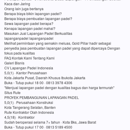
Kaca dan Jaring
Orang lain juga bertanya
Berapa biaya bikin lapangan padel?
Berapa biaya pembuatan lapangan padel?
Sewa lapangan padel berapa?
Kenapa lapangan padel mahal?
Masukan Jual Lapangan Padel Berkualitas
lapanganpadel lapanganpadel
Melihat permintaan yang semakin meluas, Gold Pillar hadir sebagai
penyedia jasa pembuatan lapangan padel yang dapat dipercaya Dengan
fokus pada kualitas
FAQ Kontak Kami Tentang Kami
Galeri Bisnis
CV Lapangan Padel Indonesia
5,0(1) · Kantor Perusahaan
Kota Jakarta Pusat, Daerah Khusus Ibukota Jakarta
Buka ⋅ Tutup pukul 18 00 · 0813 3978 4306
"Menjual lapangan padel dengan kualitas bagus dan harga termurah"
Situs Rute
PROYEK PEMBANGUNAN LAPANGAN PADEL
5,0(1) · Perusahaan Konstruksi
Kota Tangerang Selatan, Banten
Rute Kontraktor Olah Indonesia
4,5(18) · Kontraktor
Sudah beroperasi selama 7+ tahun · Kota Bks, Jawa Barat
Buka ⋅ Tutup pukul 17 00 · 0813 5189 4500