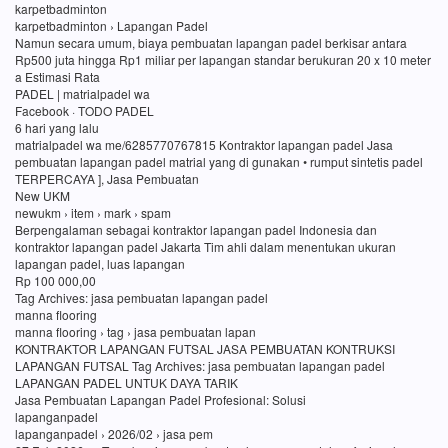
karpetbadminton
karpetbadminton › Lapangan Padel
Namun secara umum, biaya pembuatan lapangan padel berkisar antara
Rp500 juta hingga Rp1 miliar per lapangan standar berukuran 20 x 10 meter
a Estimasi Rata
PADEL | matrialpadel wa
Facebook · TODO PADEL
6 hari yang lalu
matrialpadel wa me/6285770767815 Kontraktor lapangan padel Jasa
pembuatan lapangan padel matrial yang di gunakan • rumput sintetis padel
TERPERCAYA ], Jasa Pembuatan
New UKM
newukm › item › mark › spam
Berpengalaman sebagai kontraktor lapangan padel Indonesia dan
kontraktor lapangan padel Jakarta Tim ahli dalam menentukan ukuran
lapangan padel, luas lapangan
Rp 100 000,00
Tag Archives: jasa pembuatan lapangan padel
manna flooring
manna flooring › tag › jasa pembuatan lapan
KONTRAKTOR LAPANGAN FUTSAL JASA PEMBUATAN KONTRUKSI
LAPANGAN FUTSAL Tag Archives: jasa pembuatan lapangan padel
LAPANGAN PADEL UNTUK DAYA TARIK
Jasa Pembuatan Lapangan Padel Profesional: Solusi
lapanganpadel
lapanganpadel › 2026/02 › jasa pem