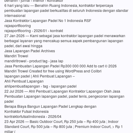
benahin › jurnal › interior › kontraktor
6 hari yang lalu — Benahin Ruang Indonesia, kontraktor terpercaya
pembuatan lapangan padel berkualitas di seluruh Indonesia dengan standar
internasional
Jasa Kontraktor Lapangan Padel No 1 Indonesia RSF
rajasportflooring
rajasportflooring › 2026/01 › kontrakt
27 Jan 2026 — Kami sebagai jasa kontraktor lapangan padel menawarkan
berbagai layanan yang mencakup semua aspek pembangunan lapangan
padel, dari awal hingga
Jasa Lapangan Padel Archives
Mandiri Trowel
mandiritrowel › product tag › jasa lap
Jasa Pembuatan Lapangan Padel Rp300 000 000 Add to cart © 2026
Mandiri Trowel Created for free using WordPress and Colibri
lapangan padel | Ahli Pembuat Lapangan –
Ahli Pembuat Lapangan
ahlipembuatlapangan › tag › lapangan padel
22 Jul 2026 — Ahli Pembuat Lapangan Kontraktor Lapangan Olah Jasa
Pembuatan Lapangan lapangan padel, padel tenis, pengecoran lapangan
padel
Berapa Biaya Bangun Lapangan Padel Lengkap dengan
Kontraktor Futsal Indonesia
kontraktorfutsalindonesia › 2026/04
23 Apr 2026 — Basic Outdoor Court, Rp 250 juta – Rp 400 juta ; Indoor
Standard Court, Rp 500 juta – Rp 800 juta ; Premium Indoor Court, > Rp 1
miliar (