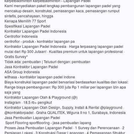
karpetbadminton karpetbadminton › Lapangan Padel
Kami menyediakan paket lengkap pembangunan lapangan padel yang
mencakup desain, konstruksi, pemasangan kaca, pemasangan rumput
sintetis, pencahayaan, hingga
Kenapa Memilih 77 Sport
Spesifikasi Lapangan Padel
Kontraktor Lapangan Padel Indonesia
Centroflor Indonesia
centroflor › produk › kontraktor lapangan pa
Kontraktor Lapangan Padel Indonesia · Harga terpasang lapangan padel
mulai dari Rp 300 Jutaan! · Kualitas premium untuk lapangan profesional ·
Gratis Survey*
Tidak ada: pembuatan ‎| Telusuri dengan: pembuatan
Jasa Kontraktor Lapangan Padel
ASA Group Indonesia
withasa › kontraktor lapangan padel indone
Biaya konstruksi lapangan padel bervariasi berdasarkan kualitas dan lokasi:
Range biaya pembangunan: Rp 300 juta Rp 1 miliar per lapangan Izin apa
saja yang
Kontraktor Lapangan Olah & Playground (@)
Instagram · 18,5 rb+ pengikut
Kontraktor Lapangan Olah Design, Supply, Install & Rental @playground ·
@kontraktorpadel · Graha QUALITEK, Wiguna II no 1, Surabaya, Indonesia
Jasa Pembuatan Lapangan Padel
Sport Flooring sportflooring › jasa pembuatan lapang
Proses Jasa Pembuatan Lapangan Padel · 1 Survey dan Perencanaan · 2
Persiapan Lokasi · 3 Konstruksi Dasar Lapangan · 4 Pemasangan Struktur