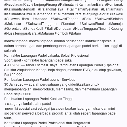
#KepulauanRiau #TanjungPinang #Kalimatan #KalimantanBarat #Pontianak
#KalimantanTengah #PalangkaRaya #KalimantanSelatan #Banjarmasin
#KalimantanTimur #Samarinda #KalimantanUtara #TanjungSelor #Sulawesi
#SulawesiUtara #Manado #SulawesiTengah #Palu #SulawesiSelatan
#Makassar #SulawesiTenggara #Kendari #SulawesiBarat #Mamuju
#Gorontalo #SundaKecil #Bali #Denpasar #NusaTenggaraTimur #Kupang
#NusaTenggaraBarat #Mataram #lombok #Batam
kontraktorpadel kontraktorpadel adalah perusahaan kontraktor spesialis
dalam perancangan dan pembangunan lapangan padel berkualitas tinggi di
seluruh
Kontraktor Lapangan Padel Jakarta: Solusi Profesional
Sport sport › kontraktor lapangan padel jaka
4 Jul 2026 — Tabel Estimasi Biaya Pembuatan Lapangan Padel ; Opsional:
Struktur Atap/Indoor, Kanopi baja ringan, membran PVC, atau atap galvalum,
Rp 100 000
Pembuatan Lapangan Padel sports › Services
30 Jan 2026 — adalah perusahaan yang didedikasikan untuk
mengembangkan, memproduksi, memasang, dan memelihara Lapangan
Padel sejak 2026
Pembuatan Lapangan Padel Kualitas Tinggi
› category › lantai olah › padel
memiliki spesialisasi sebagai jasa pembuatan lapangan futsal dan mini
soccer dan penyedia berbagai produk lantai olah seperti lapangan padel,
tenis,
Kontraktor Lapangan Padel Profesional dan Bergaransi