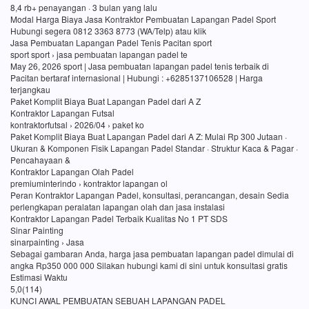
8,4 rb+ penayangan · 3 bulan yang lalu
Modal Harga Biaya Jasa Kontraktor Pembuatan Lapangan Padel Sport
Hubungi segera 0812 3363 8773 (WA/Telp) atau klik
Jasa Pembuatan Lapangan Padel Tenis Pacitan sport
sport sport › jasa pembuatan lapangan padel te
May 26, 2026 sport | Jasa pembuatan lapangan padel tenis terbaik di
Pacitan bertaraf internasional | Hubungi : +6285137106528 | Harga
terjangkau
Paket Komplit Biaya Buat Lapangan Padel dari A Z
Kontraktor Lapangan Futsal
kontraktorfutsal › 2026/04 › paket ko
Paket Komplit Biaya Buat Lapangan Padel dari A Z: Mulai Rp 300 Jutaan ·
Ukuran & Komponen Fisik Lapangan Padel Standar · Struktur Kaca & Pagar ·
Pencahayaan &
Kontraktor Lapangan Olah Padel
premiuminterindo › kontraktor lapangan ol
Peran Kontraktor Lapangan Padel, konsultasi, perancangan, desain Sedia
perlengkapan peralatan lapangan olah dan jasa instalasi
Kontraktor Lapangan Padel Terbaik Kualitas No 1 PT SDS
Sinar Painting
sinarpainting › Jasa
Sebagai gambaran Anda, harga jasa pembuatan lapangan padel dimulai di
angka Rp350 000 000 Silakan hubungi kami di sini untuk konsultasi gratis
Estimasi Waktu
5,0(114)
KUNCI AWAL PEMBUATAN SEBUAH LAPANGAN PADEL