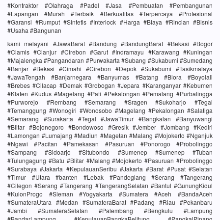
#Kontraktor #Olahraga #Padel #Jasa #Pembuatan #Pembangunan
#Lapangan #Murah #Terbaik #Berkualitas #Terpercaya #Profesional
#Garansi #Rumput #Sintetis #Interlock #Harga #Biaya #Rincian #Bisnis
#Usaha #Bangunan
kami melayani #JawaBarat #Bandung #BandungBarat #Bekasi #Bogor
#Ciamis #Cianjur #Cirebon #Garut #Indramayu #Karawang #Kuningan
#Majalengka #Pangandaran #Purwakarta #Subang #Sukabumi #Sumedang
#Banjar #Bekasi #Cimahi #Cirebon #Depok #Sukabumi #Tasikmalaya
#JawaTengah #Banjarnegara #Banyumas #Batang #Blora #Boyolali
#Brebes #Cilacap #Demak #Grobogan #Jepara #Karanganyar #Kebumen
#Klaten #Kudus #Magelang #Pati #Pekalongan #Pemalang #Purbalingga
#Purworejo #Rembang #Semarang #Sragen #Sukoharjo #Tegal
#Temanggung #Wonogiri #Wonosobo #Magelang #Pekalongan #Salatiga
#Semarang #Surakarta #Tegal #JawaTimur #Bangkalan #Banyuwangi
#Blitar #Bojonegoro #Bondowoso #Gresik #Jember #Jombang #Kediri
#Lamongan #Lumajang #Madiun #Magetan #Malang #Mojokerto #Nganjuk
#Ngawi #Pacitan #Pamekasan #Pasuruan #Ponorogo #Probolinggo
#Sampang #Sidoarjo #Situbondo #Sumenep #Sumenep #Tuban
#Tulungagung #Batu #Blitar #Malang #Mojokerto #Pasuruan #Probolinggo
#Surabaya #Jakarta #KepulauanSeribu #Jakarta #Barat #Pusat #Selatan
#Timur #Utara #banten #Lebak #Pandeglang #Serang #Tangerang
#Cilegon #Serang #Tangerang #TangerangSelatan #Bantul #GunungKidul
#KulonProgo #Sleman #Yogyakarta #Sumatera #Aceh #BandaAceh
#SumateraUtara #Medan #SumateraBarat #Padang #Riau #Pekanbaru
#Jambi #SumateraSelatan #Palembang #Bengkulu #Lampung
#BandarLampung #KepulauanBangkaBelitung #PangkalPinang