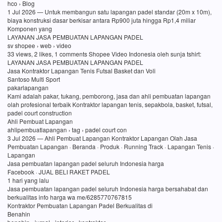
hco › Blog
1 Jul 2026 — Untuk membangun satu lapangan padel standar (20m x 10m),
biaya konstruksi dasar berkisar antara Rp900 juta hingga Rp1,4 miliar
Komponen yang
LAYANAN JASA PEMBUATAN LAPANGAN PADEL
sv shopee › web › video
33 views, 2 likes, 1 comments Shopee Video Indonesia oleh sunja tshirt:
LAYANAN JASA PEMBUATAN LAPANGAN PADEL
Jasa Kontraktor Lapangan Tenis Futsal Basket dan Voli
Santoso Multi Sport
pakarlapangan
Kami adalah pakar, tukang, pemborong, jasa dan ahli pembuatan lapangan
olah profesional terbaik Kontraktor lapangan tenis, sepakbola, basket, futsal,
padel court construction
Ahli Pembuat Lapangan
ahlipembuatlapangan › tag › padel court con
3 Jul 2026 — Ahli Pembuat Lapangan Kontraktor Lapangan Olah Jasa
Pembuatan Lapangan · Beranda · Produk · Running Track · Lapangan Tenis ·
Lapangan
Jasa pembuatan lapangan padel seluruh Indonesia harga
Facebook · JUAL BELI RAKET PADEL
1 hari yang lalu
Jasa pembuatan lapangan padel seluruh Indonesia harga bersahabat dan
berkualitas info harga wa me/6285770767815
Kontraktor Pembuatan Lapangan Padel Berkualitas di
Benahin