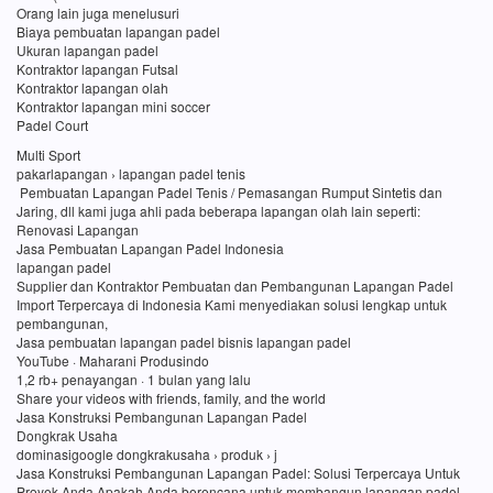
Orang lain juga menelusuri
Biaya pembuatan lapangan padel
Ukuran lapangan padel
Kontraktor lapangan Futsal
Kontraktor lapangan olah
Kontraktor lapangan mini soccer
Padel Court
Multi Sport
pakarlapangan › lapangan padel tenis
Pembuatan Lapangan Padel Tenis / Pemasangan Rumput Sintetis dan
Jaring, dll kami juga ahli pada beberapa lapangan olah lain seperti:
Renovasi Lapangan
Jasa Pembuatan Lapangan Padel Indonesia
lapangan padel
Supplier dan Kontraktor Pembuatan dan Pembangunan Lapangan Padel
Import Terpercaya di Indonesia Kami menyediakan solusi lengkap untuk
pembangunan,
Jasa pembuatan lapangan padel bisnis lapangan padel
YouTube · Maharani Produsindo
1,2 rb+ penayangan · 1 bulan yang lalu
Share your videos with friends, family, and the world
Jasa Konstruksi Pembangunan Lapangan Padel
Dongkrak Usaha
dominasigoogle dongkrakusaha › produk › j
Jasa Konstruksi Pembangunan Lapangan Padel: Solusi Terpercaya Untuk
Proyek Anda Apakah Anda berencana untuk membangun lapangan padel