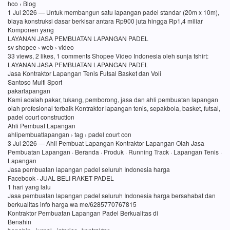
hco › Blog
1 Jul 2026 — Untuk membangun satu lapangan padel standar (20m x 10m),
biaya konstruksi dasar berkisar antara Rp900 juta hingga Rp1,4 miliar
Komponen yang
LAYANAN JASA PEMBUATAN LAPANGAN PADEL
sv shopee › web › video
33 views, 2 likes, 1 comments Shopee Video Indonesia oleh sunja tshirt:
LAYANAN JASA PEMBUATAN LAPANGAN PADEL
Jasa Kontraktor Lapangan Tenis Futsal Basket dan Voli
Santoso Multi Sport
pakarlapangan
Kami adalah pakar, tukang, pemborong, jasa dan ahli pembuatan lapangan
olah profesional terbaik Kontraktor lapangan tenis, sepakbola, basket, futsal,
padel court construction
Ahli Pembuat Lapangan
ahlipembuatlapangan › tag › padel court con
3 Jul 2026 — Ahli Pembuat Lapangan Kontraktor Lapangan Olah Jasa
Pembuatan Lapangan · Beranda · Produk · Running Track · Lapangan Tenis ·
Lapangan
Jasa pembuatan lapangan padel seluruh Indonesia harga
Facebook · JUAL BELI RAKET PADEL
1 hari yang lalu
Jasa pembuatan lapangan padel seluruh Indonesia harga bersahabat dan
berkualitas info harga wa me/6285770767815
Kontraktor Pembuatan Lapangan Padel Berkualitas di
Benahin