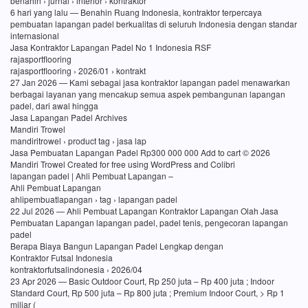
benahin › jurnal › interior › kontraktor
6 hari yang lalu — Benahin Ruang Indonesia, kontraktor terpercaya
pembuatan lapangan padel berkualitas di seluruh Indonesia dengan standar
internasional
Jasa Kontraktor Lapangan Padel No 1 Indonesia RSF
rajasportflooring
rajasportflooring › 2026/01 › kontrakt
27 Jan 2026 — Kami sebagai jasa kontraktor lapangan padel menawarkan
berbagai layanan yang mencakup semua aspek pembangunan lapangan
padel, dari awal hingga
Jasa Lapangan Padel Archives
Mandiri Trowel
mandiritrowel › product tag › jasa lap
Jasa Pembuatan Lapangan Padel Rp300 000 000 Add to cart © 2026
Mandiri Trowel Created for free using WordPress and Colibri
lapangan padel | Ahli Pembuat Lapangan –
Ahli Pembuat Lapangan
ahlipembuatlapangan › tag › lapangan padel
22 Jul 2026 — Ahli Pembuat Lapangan Kontraktor Lapangan Olah Jasa
Pembuatan Lapangan lapangan padel, padel tenis, pengecoran lapangan
padel
Berapa Biaya Bangun Lapangan Padel Lengkap dengan
Kontraktor Futsal Indonesia
kontraktorfutsalindonesia › 2026/04
23 Apr 2026 — Basic Outdoor Court, Rp 250 juta – Rp 400 juta ; Indoor
Standard Court, Rp 500 juta – Rp 800 juta ; Premium Indoor Court, > Rp 1
miliar (