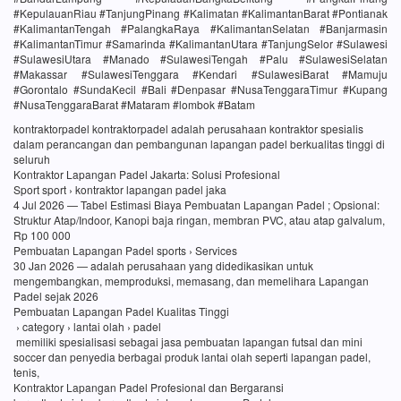
#KepulauanRiau #TanjungPinang #Kalimatan #KalimantanBarat #Pontianak
#KalimantanTengah #PalangkaRaya #KalimantanSelatan #Banjarmasin
#KalimantanTimur #Samarinda #KalimantanUtara #TanjungSelor #Sulawesi
#SulawesiUtara #Manado #SulawesiTengah #Palu #SulawesiSelatan
#Makassar #SulawesiTenggara #Kendari #SulawesiBarat #Mamuju
#Gorontalo #SundaKecil #Bali #Denpasar #NusaTenggaraTimur #Kupang
#NusaTenggaraBarat #Mataram #lombok #Batam
kontraktorpadel kontraktorpadel adalah perusahaan kontraktor spesialis
dalam perancangan dan pembangunan lapangan padel berkualitas tinggi di
seluruh
Kontraktor Lapangan Padel Jakarta: Solusi Profesional
Sport sport › kontraktor lapangan padel jaka
4 Jul 2026 — Tabel Estimasi Biaya Pembuatan Lapangan Padel ; Opsional:
Struktur Atap/Indoor, Kanopi baja ringan, membran PVC, atau atap galvalum,
Rp 100 000
Pembuatan Lapangan Padel sports › Services
30 Jan 2026 — adalah perusahaan yang didedikasikan untuk
mengembangkan, memproduksi, memasang, dan memelihara Lapangan
Padel sejak 2026
Pembuatan Lapangan Padel Kualitas Tinggi
› category › lantai olah › padel
memiliki spesialisasi sebagai jasa pembuatan lapangan futsal dan mini
soccer dan penyedia berbagai produk lantai olah seperti lapangan padel,
tenis,
Kontraktor Lapangan Padel Profesional dan Bergaransi