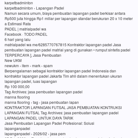
karpetbadminton
karpetbadminton › Lapangan Padel
Namun secara umum, biaya pembuatan lapangan padel berkisar antara
Rp500 juta hingga Rp1 miliar per lapangan standar berukuran 20 x 10 meter
a Estimasi Rata
PADEL | matrialpadel wa
Facebook · TODO PADEL
6 hari yang lalu
matrialpadel wa me/6285770767815 Kontraktor lapangan padel Jasa
pembuatan lapangan padel matrial yang di gunakan • rumput sintetis padel
TERPERCAYA ], Jasa Pembuatan
New UKM
newukm › item › mark › spam
Berpengalaman sebagai kontraktor lapangan padel Indonesia dan
kontraktor lapangan padel Jakarta Tim ahli dalam menentukan ukuran
lapangan padel, luas lapangan
Rp 100 000,00
Tag Archives: jasa pembuatan lapangan padel
manna flooring
manna flooring › tag › jasa pembuatan lapan
KONTRAKTOR LAPANGAN FUTSAL JASA PEMBUATAN KONTRUKSI
LAPANGAN FUTSAL Tag Archives: jasa pembuatan lapangan padel
LAPANGAN PADEL UNTUK DAYA TARIK
Jasa Pembuatan Lapangan Padel Profesional: Solusi
lapanganpadel
lapanganpadel › 2026/02 › jasa pem