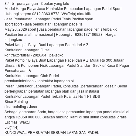
8,4 rb+ penayangan · 3 bulan yang lalu
Modal Harga Biaya Jasa Kontraktor Pembuatan Lapangan Padel Sport
Hubungi segera 0812 3363 8773 (WA/Telp) atau klik
Jasa Pembuatan Lapangan Padel Tenis Pacitan sport
sport sport › jasa pembuatan lapangan padel te
May 26, 2026 sport | Jasa pembuatan lapangan padel tenis terbaik di
Pacitan bertaraf internasional | Hubungi : +6285137106528 | Harga
terjangkau
Paket Komplit Biaya Buat Lapangan Padel dari A Z
Kontraktor Lapangan Futsal
kontraktorfutsal › 2026/04 › paket ko
Paket Komplit Biaya Buat Lapangan Padel dari A Z: Mulai Rp 300 Jutaan ·
Ukuran & Komponen Fisik Lapangan Padel Standar · Struktur Kaca & Pagar ·
Pencahayaan &
Kontraktor Lapangan Olah Padel
premiuminterindo › kontraktor lapangan ol
Peran Kontraktor Lapangan Padel, konsultasi, perancangan, desain Sedia
perlengkapan peralatan lapangan olah dan jasa instalasi
Kontraktor Lapangan Padel Terbaik Kualitas No 1 PT SDS
Sinar Painting
sinarpainting › Jasa
Sebagai gambaran Anda, harga jasa pembuatan lapangan padel dimulai di
angka Rp350 000 000 Silakan hubungi kami di sini untuk konsultasi gratis
Estimasi Waktu
5,0(114)
KUNCI AWAL PEMBUATAN SEBUAH LAPANGAN PADEL