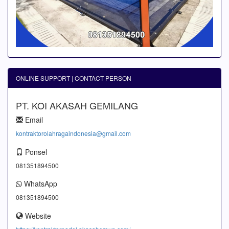
ONLINE SUPPORT | CONTACT PERSON
PT. KOI AKASAH GEMILANG
Email
kontraktorolahragaindonesia@gmail.com
Ponsel
081351894500
WhatsApp
081351894500
Website