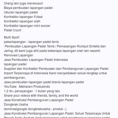
Orang lain juga menelusuri
Biaya pembuatan lapangan padel
Ukuran lapangan padel
Kontraktor lapangan Futsal
Kontraktor lapangan olah
Kontraktor lapangan mini soccer
Padel Court
Multi Sport
pakarlapangan › lapangan padel tenis
Pembuatan Lapangan Padel Tenis / Pemasangan Rumput Sintetis dan
Jaring, dll kami juga ahli pada beberapa lapangan olah lain seperti:
Renovasi Lapangan
Jasa Pembuatan Lapangan Padel Indonesia
lapangan padel
Supplier dan Kontraktor Pembuatan dan Pembangunan Lapangan Padel
Import Terpercaya di Indonesia Kami menyediakan solusi lengkap untuk
pembangunan,
Jasa pembuatan lapangan padel bisnis lapangan padel
YouTube · Maharani Produsindo
1,2 rb+ penayangan · 1 bulan yang lalu
Share your videos with friends, family, and the world
Jasa Konstruksi Pembangunan Lapangan Padel
Dongkrak Usaha
dominasigoogle dongkrakusaha › produk › j
Jasa Konstruksi Pembangunan Lapangan Padel: Solusi Terpercaya Untuk
Proyek Anda Apakah Anda berencana untuk membangun lapangan padel