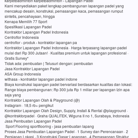
karpetbadminton karpetbadminton › Lapangan Padel
Kami menyediakan paket lengkap pembangunan lapangan padel yang
mencakup desain, konstruksi, pemasangan kaca, pemasangan rumput
sintetis, pencahayaan, hingga
Kenapa Memilih 77 Sport
Spesifikasi Lapangan Padel
Kontraktor Lapangan Padel Indonesia
Centroflor Indonesia
centroflor › produk › kontraktor lapangan pa
Kontraktor Lapangan Padel Indonesia · Harga terpasang lapangan padel
mulai dari Rp 300 Jutaan! · Kualitas premium untuk lapangan profesional ·
Gratis Survey*
Tidak ada: pembuatan ‎| Telusuri dengan: pembuatan
Jasa Kontraktor Lapangan Padel
ASA Group Indonesia
withasa › kontraktor lapangan padel indone
Biaya konstruksi lapangan padel bervariasi berdasarkan kualitas dan lokasi:
Range biaya pembangunan: Rp 300 juta Rp 1 miliar per lapangan Izin apa
saja yang
Kontraktor Lapangan Olah & Playground (@)
Instagram · 18,5 rb+ pengikut
Kontraktor Lapangan Olah Design, Supply, Install & Rental @playground ·
@kontraktorpadel · Graha QUALITEK, Wiguna II no 1, Surabaya, Indonesia
Jasa Pembuatan Lapangan Padel
Sport Flooring sportflooring › jasa pembuatan lapang
Proses Jasa Pembuatan Lapangan Padel · 1 Survey dan Perencanaan · 2
Persiapan Lokasi · 3 Konstruksi Dasar Lapangan · 4 Pemasangan Struktur