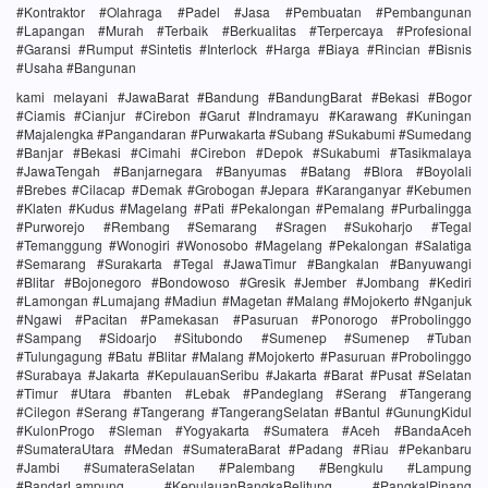
#Kontraktor #Olahraga #Padel #Jasa #Pembuatan #Pembangunan
#Lapangan #Murah #Terbaik #Berkualitas #Terpercaya #Profesional
#Garansi #Rumput #Sintetis #Interlock #Harga #Biaya #Rincian #Bisnis
#Usaha #Bangunan
kami melayani #JawaBarat #Bandung #BandungBarat #Bekasi #Bogor
#Ciamis #Cianjur #Cirebon #Garut #Indramayu #Karawang #Kuningan
#Majalengka #Pangandaran #Purwakarta #Subang #Sukabumi #Sumedang
#Banjar #Bekasi #Cimahi #Cirebon #Depok #Sukabumi #Tasikmalaya
#JawaTengah #Banjarnegara #Banyumas #Batang #Blora #Boyolali
#Brebes #Cilacap #Demak #Grobogan #Jepara #Karanganyar #Kebumen
#Klaten #Kudus #Magelang #Pati #Pekalongan #Pemalang #Purbalingga
#Purworejo #Rembang #Semarang #Sragen #Sukoharjo #Tegal
#Temanggung #Wonogiri #Wonosobo #Magelang #Pekalongan #Salatiga
#Semarang #Surakarta #Tegal #JawaTimur #Bangkalan #Banyuwangi
#Blitar #Bojonegoro #Bondowoso #Gresik #Jember #Jombang #Kediri
#Lamongan #Lumajang #Madiun #Magetan #Malang #Mojokerto #Nganjuk
#Ngawi #Pacitan #Pamekasan #Pasuruan #Ponorogo #Probolinggo
#Sampang #Sidoarjo #Situbondo #Sumenep #Sumenep #Tuban
#Tulungagung #Batu #Blitar #Malang #Mojokerto #Pasuruan #Probolinggo
#Surabaya #Jakarta #KepulauanSeribu #Jakarta #Barat #Pusat #Selatan
#Timur #Utara #banten #Lebak #Pandeglang #Serang #Tangerang
#Cilegon #Serang #Tangerang #TangerangSelatan #Bantul #GunungKidul
#KulonProgo #Sleman #Yogyakarta #Sumatera #Aceh #BandaAceh
#SumateraUtara #Medan #SumateraBarat #Padang #Riau #Pekanbaru
#Jambi #SumateraSelatan #Palembang #Bengkulu #Lampung
#BandarLampung #KepulauanBangkaBelitung #PangkalPinang