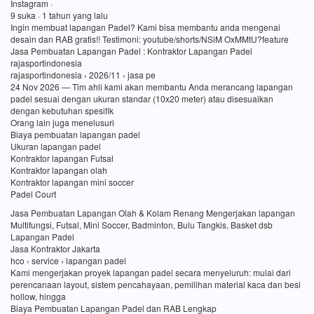
Instagram ·
9 suka · 1 tahun yang lalu
Ingin membuat lapangan Padel? Kami bisa membantu anda mengenai
desain dan RAB gratis!! Testimoni: youtube/shorts/NSiM OxMMtU?feature
Jasa Pembuatan Lapangan Padel : Kontraktor Lapangan Padel
rajasportindonesia
rajasportindonesia › 2026/11 › jasa pe
24 Nov 2026 — Tim ahli kami akan membantu Anda merancang lapangan
padel sesuai dengan ukuran standar (10x20 meter) atau disesuaikan
dengan kebutuhan spesifik
Orang lain juga menelusuri
Biaya pembuatan lapangan padel
Ukuran lapangan padel
Kontraktor lapangan Futsal
Kontraktor lapangan olah
Kontraktor lapangan mini soccer
Padel Court
Jasa Pembuatan Lapangan Olah & Kolam Renang Mengerjakan lapangan
Multifungsi, Futsal, Mini Soccer, Badminton, Bulu Tangkis, Basket dsb
Lapangan Padel
Jasa Kontraktor Jakarta
hco › service › lapangan padel
Kami mengerjakan proyek lapangan padel secara menyeluruh: mulai dari
perencanaan layout, sistem pencahayaan, pemilihan material kaca dan besi
hollow, hingga
Biaya Pembuatan Lapangan Padel dan RAB Lengkap