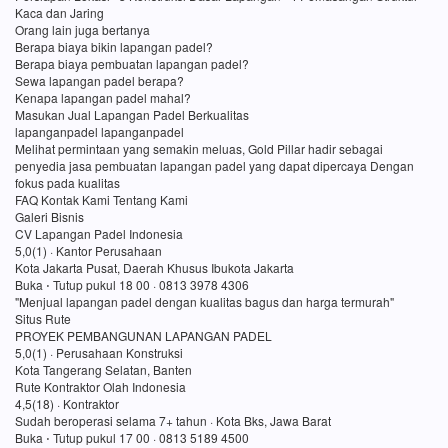
Kaca dan Jaring
Orang lain juga bertanya
Berapa biaya bikin lapangan padel?
Berapa biaya pembuatan lapangan padel?
Sewa lapangan padel berapa?
Kenapa lapangan padel mahal?
Masukan Jual Lapangan Padel Berkualitas
lapanganpadel lapanganpadel
Melihat permintaan yang semakin meluas, Gold Pillar hadir sebagai
penyedia jasa pembuatan lapangan padel yang dapat dipercaya Dengan
fokus pada kualitas
FAQ Kontak Kami Tentang Kami
Galeri Bisnis
CV Lapangan Padel Indonesia
5,0(1) · Kantor Perusahaan
Kota Jakarta Pusat, Daerah Khusus Ibukota Jakarta
Buka ⋅ Tutup pukul 18 00 · 0813 3978 4306
"Menjual lapangan padel dengan kualitas bagus dan harga termurah"
Situs Rute
PROYEK PEMBANGUNAN LAPANGAN PADEL
5,0(1) · Perusahaan Konstruksi
Kota Tangerang Selatan, Banten
Rute Kontraktor Olah Indonesia
4,5(18) · Kontraktor
Sudah beroperasi selama 7+ tahun · Kota Bks, Jawa Barat
Buka ⋅ Tutup pukul 17 00 · 0813 5189 4500