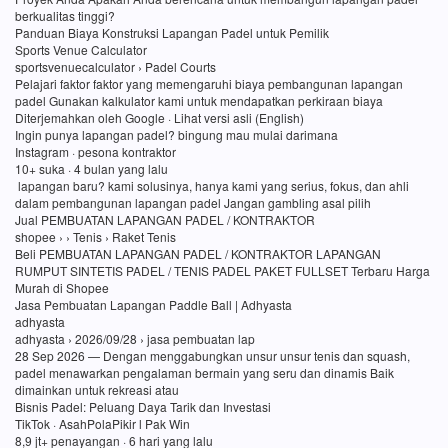
berkualitas tinggi?
Panduan Biaya Konstruksi Lapangan Padel untuk Pemilik
Sports Venue Calculator
sportsvenuecalculator › Padel Courts
Pelajari faktor faktor yang memengaruhi biaya pembangunan lapangan
padel Gunakan kalkulator kami untuk mendapatkan perkiraan biaya
Diterjemahkan oleh Google · Lihat versi asli (English)
Ingin punya lapangan padel? bingung mau mulai darimana
Instagram · pesona kontraktor
10+ suka · 4 bulan yang lalu
lapangan baru? kami solusinya, hanya kami yang serius, fokus, dan ahli
dalam pembangunan lapangan padel Jangan gambling asal pilih
Jual PEMBUATAN LAPANGAN PADEL / KONTRAKTOR
shopee › › Tenis › Raket Tenis
Beli PEMBUATAN LAPANGAN PADEL / KONTRAKTOR LAPANGAN
RUMPUT SINTETIS PADEL / TENIS PADEL PAKET FULLSET Terbaru Harga
Murah di Shopee
Jasa Pembuatan Lapangan Paddle Ball | Adhyasta
adhyasta
adhyasta › 2026/09/28 › jasa pembuatan lap
28 Sep 2026 — Dengan menggabungkan unsur unsur tenis dan squash,
padel menawarkan pengalaman bermain yang seru dan dinamis Baik
dimainkan untuk rekreasi atau
Bisnis Padel: Peluang Daya Tarik dan Investasi
TikTok · AsahPolaPikir l Pak Win
8,9 jt+ penayangan · 6 hari yang lalu