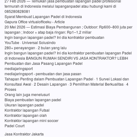
27 Feb 2026 — Temukan jasa pembuatan lapangan padel profesional
termurah di Indonesia melalui lapanganpadel atau hubungi kami di
085280828081
Syarat Membuat Lapangan Padel di Indonesia
Gapura Office virtualofficeku › Article
20 Mei 2026 — Estimasi Biaya Pembangunan ; Outdoor: Rp600–800 juta per
lapangan ; Indoor + atap baja ringan: Rp1–1,2 miliar
Ingin bangun lapangan padel? Ini dia kontraktor pembuatan
YouTube · Universal Solusindo
280+ penayangan · 2 bulan yang lalu
Ingin bangun lapangan padel? Ini dia kontraktor pembuatan lapangan Padel
di Indonesia BANGUN RUMAH SENDIRI VS JASA KONTRAKTOR? LEBIH
Pembuatan dan Jasa Pasang Lapangan Padel
mediajaringsport
mediajaringsport › pembuatan dan jasa pasan
Tahapan Penting dalam Pembuatan Lapangan Padel · 1 Survei Lokasi dan
Konsultasi Awal · 2 Desain Lapangan · 3 Pemilihan Material Berkualitas · 4
Proses
Orang lain juga menelusuri
Biaya pembuatan lapangan padel
Ukuran lapangan padel
Kontraktor lapangan Futsal
Kontraktor lapangan olah
Kontraktor lapangan mini soccer
Padel Court
Jasa Kontraktor Jakarta