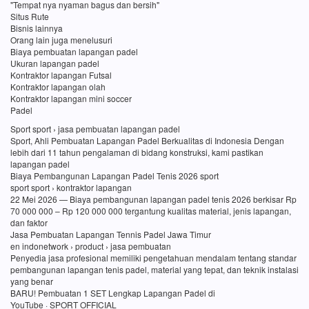
"Tempat nya nyaman bagus dan bersih"
Situs Rute
Bisnis lainnya
Orang lain juga menelusuri
Biaya pembuatan lapangan padel
Ukuran lapangan padel
Kontraktor lapangan Futsal
Kontraktor lapangan olah
Kontraktor lapangan mini soccer
Padel
Sport sport › jasa pembuatan lapangan padel
Sport, Ahli Pembuatan Lapangan Padel Berkualitas di Indonesia Dengan
lebih dari 11 tahun pengalaman di bidang konstruksi, kami pastikan
lapangan padel
Biaya Pembangunan Lapangan Padel Tenis 2026 sport
sport sport › kontraktor lapangan
22 Mei 2026 — Biaya pembangunan lapangan padel tenis 2026 berkisar Rp
70 000 000 – Rp 120 000 000 tergantung kualitas material, jenis lapangan,
dan faktor
Jasa Pembuatan Lapangan Tennis Padel Jawa Timur
en indonetwork › product › jasa pembuatan
Penyedia jasa profesional memiliki pengetahuan mendalam tentang standar
pembangunan lapangan tenis padel, material yang tepat, dan teknik instalasi
yang benar
BARU! Pembuatan 1 SET Lengkap Lapangan Padel di
YouTube · SPORT OFFICIAL