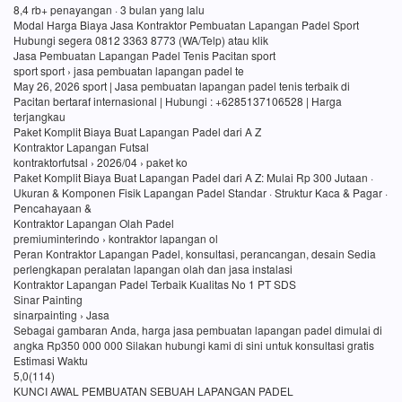
8,4 rb+ penayangan · 3 bulan yang lalu
Modal Harga Biaya Jasa Kontraktor Pembuatan Lapangan Padel Sport
Hubungi segera 0812 3363 8773 (WA/Telp) atau klik
Jasa Pembuatan Lapangan Padel Tenis Pacitan sport
sport sport › jasa pembuatan lapangan padel te
May 26, 2026 sport | Jasa pembuatan lapangan padel tenis terbaik di
Pacitan bertaraf internasional | Hubungi : +6285137106528 | Harga
terjangkau
Paket Komplit Biaya Buat Lapangan Padel dari A Z
Kontraktor Lapangan Futsal
kontraktorfutsal › 2026/04 › paket ko
Paket Komplit Biaya Buat Lapangan Padel dari A Z: Mulai Rp 300 Jutaan ·
Ukuran & Komponen Fisik Lapangan Padel Standar · Struktur Kaca & Pagar ·
Pencahayaan &
Kontraktor Lapangan Olah Padel
premiuminterindo › kontraktor lapangan ol
Peran Kontraktor Lapangan Padel, konsultasi, perancangan, desain Sedia
perlengkapan peralatan lapangan olah dan jasa instalasi
Kontraktor Lapangan Padel Terbaik Kualitas No 1 PT SDS
Sinar Painting
sinarpainting › Jasa
Sebagai gambaran Anda, harga jasa pembuatan lapangan padel dimulai di
angka Rp350 000 000 Silakan hubungi kami di sini untuk konsultasi gratis
Estimasi Waktu
5,0(114)
KUNCI AWAL PEMBUATAN SEBUAH LAPANGAN PADEL