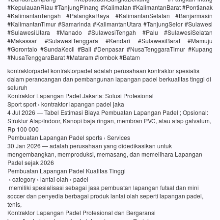
#KepulauanRiau #TanjungPinang #Kalimatan #KalimantanBarat #Pontianak
#KalimantanTengah #PalangkaRaya #KalimantanSelatan #Banjarmasin
#KalimantanTimur #Samarinda #KalimantanUtara #TanjungSelor #Sulawesi
#SulawesiUtara #Manado #SulawesiTengah #Palu #SulawesiSelatan
#Makassar #SulawesiTenggara #Kendari #SulawesiBarat #Mamuju
#Gorontalo #SundaKecil #Bali #Denpasar #NusaTenggaraTimur #Kupang
#NusaTenggaraBarat #Mataram #lombok #Batam
kontraktorpadel kontraktorpadel adalah perusahaan kontraktor spesialis
dalam perancangan dan pembangunan lapangan padel berkualitas tinggi di
seluruh
Kontraktor Lapangan Padel Jakarta: Solusi Profesional
Sport sport › kontraktor lapangan padel jaka
4 Jul 2026 — Tabel Estimasi Biaya Pembuatan Lapangan Padel ; Opsional:
Struktur Atap/Indoor, Kanopi baja ringan, membran PVC, atau atap galvalum,
Rp 100 000
Pembuatan Lapangan Padel sports › Services
30 Jan 2026 — adalah perusahaan yang didedikasikan untuk
mengembangkan, memproduksi, memasang, dan memelihara Lapangan
Padel sejak 2026
Pembuatan Lapangan Padel Kualitas Tinggi
› category › lantai olah › padel
memiliki spesialisasi sebagai jasa pembuatan lapangan futsal dan mini
soccer dan penyedia berbagai produk lantai olah seperti lapangan padel,
tenis,
Kontraktor Lapangan Padel Profesional dan Bergaransi