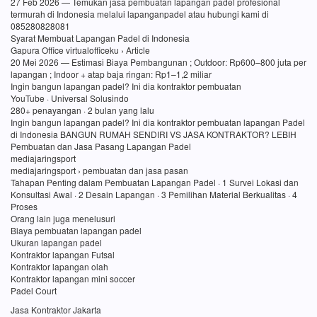
27 Feb 2026 — Temukan jasa pembuatan lapangan padel profesional
termurah di Indonesia melalui lapanganpadel atau hubungi kami di
085280828081
Syarat Membuat Lapangan Padel di Indonesia
Gapura Office virtualofficeku › Article
20 Mei 2026 — Estimasi Biaya Pembangunan ; Outdoor: Rp600–800 juta per
lapangan ; Indoor + atap baja ringan: Rp1–1,2 miliar
Ingin bangun lapangan padel? Ini dia kontraktor pembuatan
YouTube · Universal Solusindo
280+ penayangan · 2 bulan yang lalu
Ingin bangun lapangan padel? Ini dia kontraktor pembuatan lapangan Padel
di Indonesia BANGUN RUMAH SENDIRI VS JASA KONTRAKTOR? LEBIH
Pembuatan dan Jasa Pasang Lapangan Padel
mediajaringsport
mediajaringsport › pembuatan dan jasa pasan
Tahapan Penting dalam Pembuatan Lapangan Padel · 1 Survei Lokasi dan
Konsultasi Awal · 2 Desain Lapangan · 3 Pemilihan Material Berkualitas · 4
Proses
Orang lain juga menelusuri
Biaya pembuatan lapangan padel
Ukuran lapangan padel
Kontraktor lapangan Futsal
Kontraktor lapangan olah
Kontraktor lapangan mini soccer
Padel Court
Jasa Kontraktor Jakarta