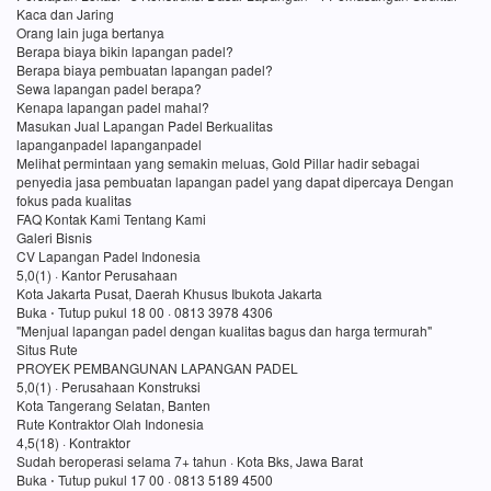
Kaca dan Jaring
Orang lain juga bertanya
Berapa biaya bikin lapangan padel?
Berapa biaya pembuatan lapangan padel?
Sewa lapangan padel berapa?
Kenapa lapangan padel mahal?
Masukan Jual Lapangan Padel Berkualitas
lapanganpadel lapanganpadel
Melihat permintaan yang semakin meluas, Gold Pillar hadir sebagai
penyedia jasa pembuatan lapangan padel yang dapat dipercaya Dengan
fokus pada kualitas
FAQ Kontak Kami Tentang Kami
Galeri Bisnis
CV Lapangan Padel Indonesia
5,0(1) · Kantor Perusahaan
Kota Jakarta Pusat, Daerah Khusus Ibukota Jakarta
Buka ⋅ Tutup pukul 18 00 · 0813 3978 4306
"Menjual lapangan padel dengan kualitas bagus dan harga termurah"
Situs Rute
PROYEK PEMBANGUNAN LAPANGAN PADEL
5,0(1) · Perusahaan Konstruksi
Kota Tangerang Selatan, Banten
Rute Kontraktor Olah Indonesia
4,5(18) · Kontraktor
Sudah beroperasi selama 7+ tahun · Kota Bks, Jawa Barat
Buka ⋅ Tutup pukul 17 00 · 0813 5189 4500