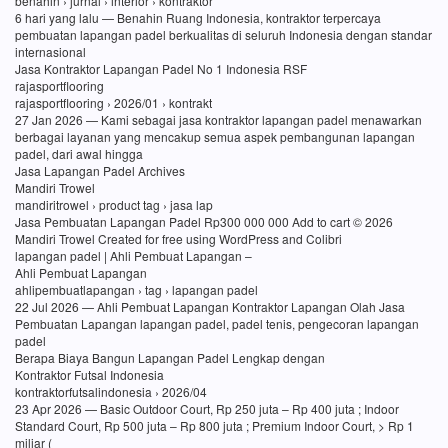
benahin › jurnal › interior › kontraktor
6 hari yang lalu — Benahin Ruang Indonesia, kontraktor terpercaya
pembuatan lapangan padel berkualitas di seluruh Indonesia dengan standar
internasional
Jasa Kontraktor Lapangan Padel No 1 Indonesia RSF
rajasportflooring
rajasportflooring › 2026/01 › kontrakt
27 Jan 2026 — Kami sebagai jasa kontraktor lapangan padel menawarkan
berbagai layanan yang mencakup semua aspek pembangunan lapangan
padel, dari awal hingga
Jasa Lapangan Padel Archives
Mandiri Trowel
mandiritrowel › product tag › jasa lap
Jasa Pembuatan Lapangan Padel Rp300 000 000 Add to cart © 2026
Mandiri Trowel Created for free using WordPress and Colibri
lapangan padel | Ahli Pembuat Lapangan –
Ahli Pembuat Lapangan
ahlipembuatlapangan › tag › lapangan padel
22 Jul 2026 — Ahli Pembuat Lapangan Kontraktor Lapangan Olah Jasa
Pembuatan Lapangan lapangan padel, padel tenis, pengecoran lapangan
padel
Berapa Biaya Bangun Lapangan Padel Lengkap dengan
Kontraktor Futsal Indonesia
kontraktorfutsalindonesia › 2026/04
23 Apr 2026 — Basic Outdoor Court, Rp 250 juta – Rp 400 juta ; Indoor
Standard Court, Rp 500 juta – Rp 800 juta ; Premium Indoor Court, > Rp 1
miliar (