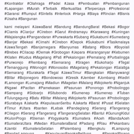
#Kontraktor #Olahraga #Padel #Jasa #Pembuatan #Pembangunan
#Lapangan #Murah #Terbaik #Berkualitas #Terpercaya #Profesional
#Garansi #Rumput #Sintetis #Interlock #Harga #Biaya #Rincian #Bisnis
#Usaha #Bangunan
kami melayani #JawaBarat #Bandung #BandungBarat #Bekasi #Bogor
#Ciamis #Cianjur #Cirebon #Garut #Indramayu #Karawang #Kuningan
#Majalengka #Pangandaran #Purwakarta #Subang #Sukabumi #Sumedang
#Banjar #Bekasi #Cimahi #Cirebon #Depok #Sukabumi #Tasikmalaya
#JawaTengah #Banjarnegara #Banyumas #Batang #Blora #Boyolali
#Brebes #Cilacap #Demak #Grobogan #Jepara #Karanganyar #Kebumen
#Klaten #Kudus #Magelang #Pati #Pekalongan #Pemalang #Purbalingga
#Purworejo #Rembang #Semarang #Sragen #Sukoharjo #Tegal
#Temanggung #Wonogiri #Wonosobo #Magelang #Pekalongan #Salatiga
#Semarang #Surakarta #Tegal #JawaTimur #Bangkalan #Banyuwangi
#Blitar #Bojonegoro #Bondowoso #Gresik #Jember #Jombang #Kediri
#Lamongan #Lumajang #Madiun #Magetan #Malang #Mojokerto #Nganjuk
#Ngawi #Pacitan #Pamekasan #Pasuruan #Ponorogo #Probolinggo
#Sampang #Sidoarjo #Situbondo #Sumenep #Sumenep #Tuban
#Tulungagung #Batu #Blitar #Malang #Mojokerto #Pasuruan #Probolinggo
#Surabaya #Jakarta #KepulauanSeribu #Jakarta #Barat #Pusat #Selatan
#Timur #Utara #banten #Lebak #Pandeglang #Serang #Tangerang
#Cilegon #Serang #Tangerang #TangerangSelatan #Bantul #GunungKidul
#KulonProgo #Sleman #Yogyakarta #Sumatera #Aceh #BandaAceh
#SumateraUtara #Medan #SumateraBarat #Padang #Riau #Pekanbaru
#Jambi #SumateraSelatan #Palembang #Bengkulu #Lampung
#BandarLampung #KepulauanBangkaBelitung #PangkalPinang