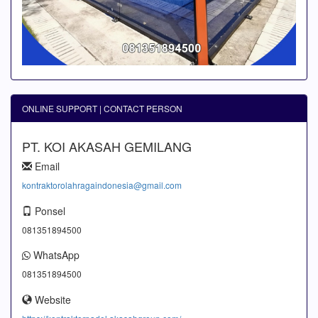
ONLINE SUPPORT | CONTACT PERSON
PT. KOI AKASAH GEMILANG
Email
kontraktorolahragaindonesia@gmail.com
Ponsel
081351894500
WhatsApp
081351894500
Website