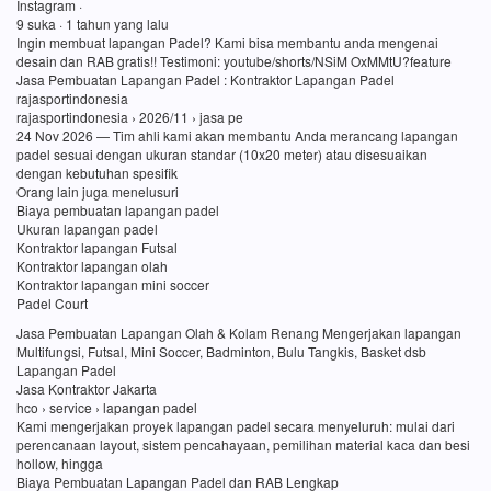
Instagram ·
9 suka · 1 tahun yang lalu
Ingin membuat lapangan Padel? Kami bisa membantu anda mengenai
desain dan RAB gratis!! Testimoni: youtube/shorts/NSiM OxMMtU?feature
Jasa Pembuatan Lapangan Padel : Kontraktor Lapangan Padel
rajasportindonesia
rajasportindonesia › 2026/11 › jasa pe
24 Nov 2026 — Tim ahli kami akan membantu Anda merancang lapangan
padel sesuai dengan ukuran standar (10x20 meter) atau disesuaikan
dengan kebutuhan spesifik
Orang lain juga menelusuri
Biaya pembuatan lapangan padel
Ukuran lapangan padel
Kontraktor lapangan Futsal
Kontraktor lapangan olah
Kontraktor lapangan mini soccer
Padel Court
Jasa Pembuatan Lapangan Olah & Kolam Renang Mengerjakan lapangan
Multifungsi, Futsal, Mini Soccer, Badminton, Bulu Tangkis, Basket dsb
Lapangan Padel
Jasa Kontraktor Jakarta
hco › service › lapangan padel
Kami mengerjakan proyek lapangan padel secara menyeluruh: mulai dari
perencanaan layout, sistem pencahayaan, pemilihan material kaca dan besi
hollow, hingga
Biaya Pembuatan Lapangan Padel dan RAB Lengkap