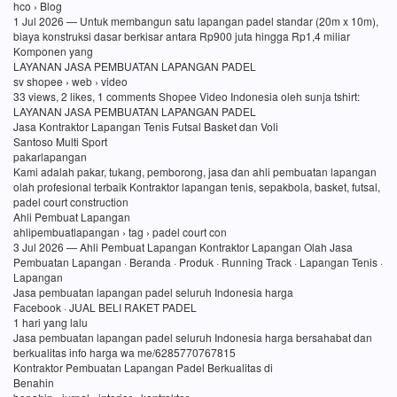
hco › Blog
1 Jul 2026 — Untuk membangun satu lapangan padel standar (20m x 10m),
biaya konstruksi dasar berkisar antara Rp900 juta hingga Rp1,4 miliar
Komponen yang
LAYANAN JASA PEMBUATAN LAPANGAN PADEL
sv shopee › web › video
33 views, 2 likes, 1 comments Shopee Video Indonesia oleh sunja tshirt:
LAYANAN JASA PEMBUATAN LAPANGAN PADEL
Jasa Kontraktor Lapangan Tenis Futsal Basket dan Voli
Santoso Multi Sport
pakarlapangan
Kami adalah pakar, tukang, pemborong, jasa dan ahli pembuatan lapangan
olah profesional terbaik Kontraktor lapangan tenis, sepakbola, basket, futsal,
padel court construction
Ahli Pembuat Lapangan
ahlipembuatlapangan › tag › padel court con
3 Jul 2026 — Ahli Pembuat Lapangan Kontraktor Lapangan Olah Jasa
Pembuatan Lapangan · Beranda · Produk · Running Track · Lapangan Tenis ·
Lapangan
Jasa pembuatan lapangan padel seluruh Indonesia harga
Facebook · JUAL BELI RAKET PADEL
1 hari yang lalu
Jasa pembuatan lapangan padel seluruh Indonesia harga bersahabat dan
berkualitas info harga wa me/6285770767815
Kontraktor Pembuatan Lapangan Padel Berkualitas di
Benahin