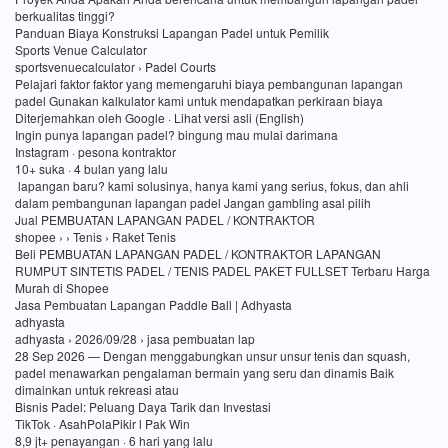
berkualitas tinggi?
Panduan Biaya Konstruksi Lapangan Padel untuk Pemilik
Sports Venue Calculator
sportsvenuecalculator › Padel Courts
Pelajari faktor faktor yang memengaruhi biaya pembangunan lapangan
padel Gunakan kalkulator kami untuk mendapatkan perkiraan biaya
Diterjemahkan oleh Google · Lihat versi asli (English)
Ingin punya lapangan padel? bingung mau mulai darimana
Instagram · pesona kontraktor
10+ suka · 4 bulan yang lalu
lapangan baru? kami solusinya, hanya kami yang serius, fokus, dan ahli
dalam pembangunan lapangan padel Jangan gambling asal pilih
Jual PEMBUATAN LAPANGAN PADEL / KONTRAKTOR
shopee › › Tenis › Raket Tenis
Beli PEMBUATAN LAPANGAN PADEL / KONTRAKTOR LAPANGAN
RUMPUT SINTETIS PADEL / TENIS PADEL PAKET FULLSET Terbaru Harga
Murah di Shopee
Jasa Pembuatan Lapangan Paddle Ball | Adhyasta
adhyasta
adhyasta › 2026/09/28 › jasa pembuatan lap
28 Sep 2026 — Dengan menggabungkan unsur unsur tenis dan squash,
padel menawarkan pengalaman bermain yang seru dan dinamis Baik
dimainkan untuk rekreasi atau
Bisnis Padel: Peluang Daya Tarik dan Investasi
TikTok · AsahPolaPikir l Pak Win
8,9 jt+ penayangan · 6 hari yang lalu