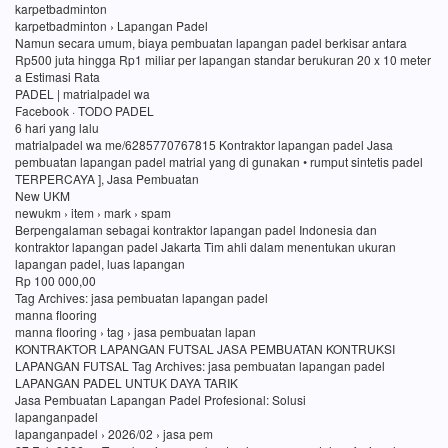
karpetbadminton
karpetbadminton › Lapangan Padel
Namun secara umum, biaya pembuatan lapangan padel berkisar antara
Rp500 juta hingga Rp1 miliar per lapangan standar berukuran 20 x 10 meter
a Estimasi Rata
PADEL | matrialpadel wa
Facebook · TODO PADEL
6 hari yang lalu
matrialpadel wa me/6285770767815 Kontraktor lapangan padel Jasa
pembuatan lapangan padel matrial yang di gunakan • rumput sintetis padel
TERPERCAYA ], Jasa Pembuatan
New UKM
newukm › item › mark › spam
Berpengalaman sebagai kontraktor lapangan padel Indonesia dan
kontraktor lapangan padel Jakarta Tim ahli dalam menentukan ukuran
lapangan padel, luas lapangan
Rp 100 000,00
Tag Archives: jasa pembuatan lapangan padel
manna flooring
manna flooring › tag › jasa pembuatan lapan
KONTRAKTOR LAPANGAN FUTSAL JASA PEMBUATAN KONTRUKSI
LAPANGAN FUTSAL Tag Archives: jasa pembuatan lapangan padel
LAPANGAN PADEL UNTUK DAYA TARIK
Jasa Pembuatan Lapangan Padel Profesional: Solusi
lapanganpadel
lapanganpadel › 2026/02 › jasa pem