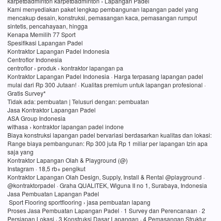
karpetbadminton karpetbadminton › Lapangan Padel
Kami menyediakan paket lengkap pembangunan lapangan padel yang
mencakup desain, konstruksi, pemasangan kaca, pemasangan rumput
sintetis, pencahayaan, hingga
Kenapa Memilih 77 Sport
Spesifikasi Lapangan Padel
Kontraktor Lapangan Padel Indonesia
Centroflor Indonesia
centroflor › produk › kontraktor lapangan pa
Kontraktor Lapangan Padel Indonesia · Harga terpasang lapangan padel
mulai dari Rp 300 Jutaan! · Kualitas premium untuk lapangan profesional ·
Gratis Survey*
Tidak ada: pembuatan ‎| Telusuri dengan: pembuatan
Jasa Kontraktor Lapangan Padel
ASA Group Indonesia
withasa › kontraktor lapangan padel indone
Biaya konstruksi lapangan padel bervariasi berdasarkan kualitas dan lokasi:
Range biaya pembangunan: Rp 300 juta Rp 1 miliar per lapangan Izin apa
saja yang
Kontraktor Lapangan Olah & Playground (@)
Instagram · 18,5 rb+ pengikut
Kontraktor Lapangan Olah Design, Supply, Install & Rental @playground ·
@kontraktorpadel · Graha QUALITEK, Wiguna II no 1, Surabaya, Indonesia
Jasa Pembuatan Lapangan Padel
Sport Flooring sportflooring › jasa pembuatan lapang
Proses Jasa Pembuatan Lapangan Padel · 1 Survey dan Perencanaan · 2
Persiapan Lokasi · 3 Konstruksi Dasar Lapangan · 4 Pemasangan Struktur