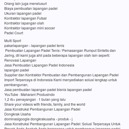
Orang lain juga menelusuri
Biaya pembuatan lapangan padel
Ukuran lapangan padel
Kontraktor lapangan Futsal
Kontraktor lapangan olah
Kontraktor lapangan mini soccer
Padel Court
Multi Sport
pakarlapangan › lapangan padel tenis
Pembuatan Lapangan Padel Tenis / Pemasangan Rumput Sintetis dan
Jaring, dll kami juga ahli pada beberapa lapangan olah lain seperti:
Renovasi Lapangan
Jasa Pembuatan Lapangan Padel Indonesia
lapangan padel
Supplier dan Kontraktor Pembuatan dan Pembangunan Lapangan Padel
Import Terpercaya di Indonesia Kami menyediakan solusi lengkap untuk
pembangunan,
Jasa pembuatan lapangan padel bisnis lapangan padel
YouTube · Maharani Produsindo
1,2 rb+ penayangan · 1 bulan yang lalu
Share your videos with friends, family, and the world
Jasa Konstruksi Pembangunan Lapangan Padel
Dongkrak Usaha
dominasigoogle dongkrakusaha › produk › j
Jasa Konstruksi Pembangunan Lapangan Padel: Solusi Terpercaya Untuk
Proyek Anda Apakah Anda berencana untuk membangun lapangan padel