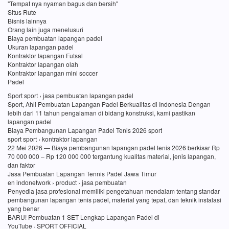
"Tempat nya nyaman bagus dan bersih"
Situs Rute
Bisnis lainnya
Orang lain juga menelusuri
Biaya pembuatan lapangan padel
Ukuran lapangan padel
Kontraktor lapangan Futsal
Kontraktor lapangan olah
Kontraktor lapangan mini soccer
Padel
Sport sport › jasa pembuatan lapangan padel
Sport, Ahli Pembuatan Lapangan Padel Berkualitas di Indonesia Dengan
lebih dari 11 tahun pengalaman di bidang konstruksi, kami pastikan
lapangan padel
Biaya Pembangunan Lapangan Padel Tenis 2026 sport
sport sport › kontraktor lapangan
22 Mei 2026 — Biaya pembangunan lapangan padel tenis 2026 berkisar Rp
70 000 000 – Rp 120 000 000 tergantung kualitas material, jenis lapangan,
dan faktor
Jasa Pembuatan Lapangan Tennis Padel Jawa Timur
en indonetwork › product › jasa pembuatan
Penyedia jasa profesional memiliki pengetahuan mendalam tentang standar
pembangunan lapangan tenis padel, material yang tepat, dan teknik instalasi
yang benar
BARU! Pembuatan 1 SET Lengkap Lapangan Padel di
YouTube · SPORT OFFICIAL