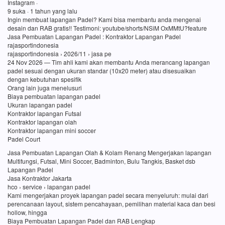
Instagram ·
9 suka · 1 tahun yang lalu
Ingin membuat lapangan Padel? Kami bisa membantu anda mengenai
desain dan RAB gratis!! Testimoni: youtube/shorts/NSiM OxMMtU?feature
Jasa Pembuatan Lapangan Padel : Kontraktor Lapangan Padel
rajasportindonesia
rajasportindonesia › 2026/11 › jasa pe
24 Nov 2026 — Tim ahli kami akan membantu Anda merancang lapangan
padel sesuai dengan ukuran standar (10x20 meter) atau disesuaikan
dengan kebutuhan spesifik
Orang lain juga menelusuri
Biaya pembuatan lapangan padel
Ukuran lapangan padel
Kontraktor lapangan Futsal
Kontraktor lapangan olah
Kontraktor lapangan mini soccer
Padel Court
Jasa Pembuatan Lapangan Olah & Kolam Renang Mengerjakan lapangan
Multifungsi, Futsal, Mini Soccer, Badminton, Bulu Tangkis, Basket dsb
Lapangan Padel
Jasa Kontraktor Jakarta
hco › service › lapangan padel
Kami mengerjakan proyek lapangan padel secara menyeluruh: mulai dari
perencanaan layout, sistem pencahayaan, pemilihan material kaca dan besi
hollow, hingga
Biaya Pembuatan Lapangan Padel dan RAB Lengkap