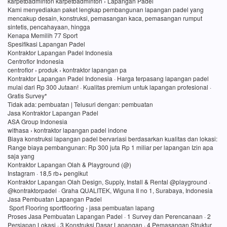
karpetbadminton karpetbadminton › Lapangan Padel
Kami menyediakan paket lengkap pembangunan lapangan padel yang
mencakup desain, konstruksi, pemasangan kaca, pemasangan rumput
sintetis, pencahayaan, hingga
Kenapa Memilih 77 Sport
Spesifikasi Lapangan Padel
Kontraktor Lapangan Padel Indonesia
Centroflor Indonesia
centroflor › produk › kontraktor lapangan pa
Kontraktor Lapangan Padel Indonesia · Harga terpasang lapangan padel
mulai dari Rp 300 Jutaan! · Kualitas premium untuk lapangan profesional ·
Gratis Survey*
Tidak ada: pembuatan ‎| Telusuri dengan: pembuatan
Jasa Kontraktor Lapangan Padel
ASA Group Indonesia
withasa › kontraktor lapangan padel indone
Biaya konstruksi lapangan padel bervariasi berdasarkan kualitas dan lokasi:
Range biaya pembangunan: Rp 300 juta Rp 1 miliar per lapangan Izin apa
saja yang
Kontraktor Lapangan Olah & Playground (@)
Instagram · 18,5 rb+ pengikut
Kontraktor Lapangan Olah Design, Supply, Install & Rental @playground ·
@kontraktorpadel · Graha QUALITEK, Wiguna II no 1, Surabaya, Indonesia
Jasa Pembuatan Lapangan Padel
Sport Flooring sportflooring › jasa pembuatan lapang
Proses Jasa Pembuatan Lapangan Padel · 1 Survey dan Perencanaan · 2
Persiapan Lokasi · 3 Konstruksi Dasar Lapangan · 4 Pemasangan Struktur