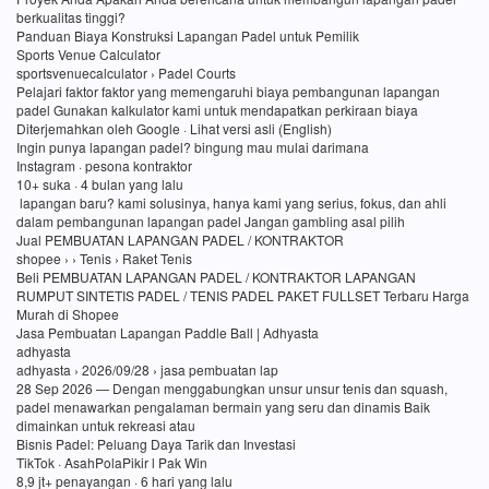
berkualitas tinggi?
Panduan Biaya Konstruksi Lapangan Padel untuk Pemilik
Sports Venue Calculator
sportsvenuecalculator › Padel Courts
Pelajari faktor faktor yang memengaruhi biaya pembangunan lapangan
padel Gunakan kalkulator kami untuk mendapatkan perkiraan biaya
Diterjemahkan oleh Google · Lihat versi asli (English)
Ingin punya lapangan padel? bingung mau mulai darimana
Instagram · pesona kontraktor
10+ suka · 4 bulan yang lalu
lapangan baru? kami solusinya, hanya kami yang serius, fokus, dan ahli
dalam pembangunan lapangan padel Jangan gambling asal pilih
Jual PEMBUATAN LAPANGAN PADEL / KONTRAKTOR
shopee › › Tenis › Raket Tenis
Beli PEMBUATAN LAPANGAN PADEL / KONTRAKTOR LAPANGAN
RUMPUT SINTETIS PADEL / TENIS PADEL PAKET FULLSET Terbaru Harga
Murah di Shopee
Jasa Pembuatan Lapangan Paddle Ball | Adhyasta
adhyasta
adhyasta › 2026/09/28 › jasa pembuatan lap
28 Sep 2026 — Dengan menggabungkan unsur unsur tenis dan squash,
padel menawarkan pengalaman bermain yang seru dan dinamis Baik
dimainkan untuk rekreasi atau
Bisnis Padel: Peluang Daya Tarik dan Investasi
TikTok · AsahPolaPikir l Pak Win
8,9 jt+ penayangan · 6 hari yang lalu