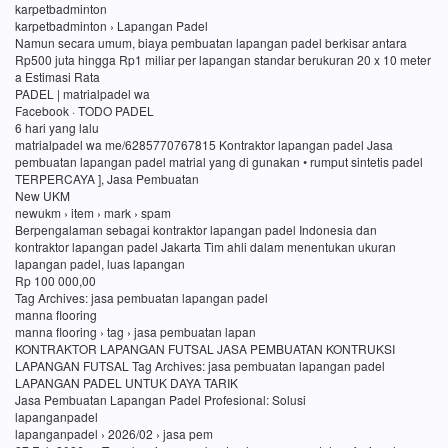
karpetbadminton
karpetbadminton › Lapangan Padel
Namun secara umum, biaya pembuatan lapangan padel berkisar antara
Rp500 juta hingga Rp1 miliar per lapangan standar berukuran 20 x 10 meter
a Estimasi Rata
PADEL | matrialpadel wa
Facebook · TODO PADEL
6 hari yang lalu
matrialpadel wa me/6285770767815 Kontraktor lapangan padel Jasa
pembuatan lapangan padel matrial yang di gunakan • rumput sintetis padel
TERPERCAYA ], Jasa Pembuatan
New UKM
newukm › item › mark › spam
Berpengalaman sebagai kontraktor lapangan padel Indonesia dan
kontraktor lapangan padel Jakarta Tim ahli dalam menentukan ukuran
lapangan padel, luas lapangan
Rp 100 000,00
Tag Archives: jasa pembuatan lapangan padel
manna flooring
manna flooring › tag › jasa pembuatan lapan
KONTRAKTOR LAPANGAN FUTSAL JASA PEMBUATAN KONTRUKSI
LAPANGAN FUTSAL Tag Archives: jasa pembuatan lapangan padel
LAPANGAN PADEL UNTUK DAYA TARIK
Jasa Pembuatan Lapangan Padel Profesional: Solusi
lapanganpadel
lapanganpadel › 2026/02 › jasa pem