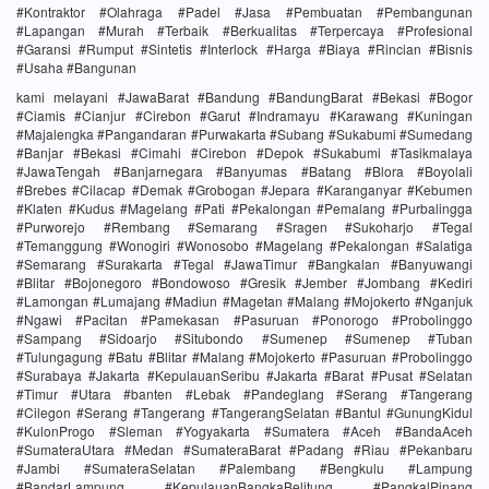
#Kontraktor #Olahraga #Padel #Jasa #Pembuatan #Pembangunan
#Lapangan #Murah #Terbaik #Berkualitas #Terpercaya #Profesional
#Garansi #Rumput #Sintetis #Interlock #Harga #Biaya #Rincian #Bisnis
#Usaha #Bangunan
kami melayani #JawaBarat #Bandung #BandungBarat #Bekasi #Bogor
#Ciamis #Cianjur #Cirebon #Garut #Indramayu #Karawang #Kuningan
#Majalengka #Pangandaran #Purwakarta #Subang #Sukabumi #Sumedang
#Banjar #Bekasi #Cimahi #Cirebon #Depok #Sukabumi #Tasikmalaya
#JawaTengah #Banjarnegara #Banyumas #Batang #Blora #Boyolali
#Brebes #Cilacap #Demak #Grobogan #Jepara #Karanganyar #Kebumen
#Klaten #Kudus #Magelang #Pati #Pekalongan #Pemalang #Purbalingga
#Purworejo #Rembang #Semarang #Sragen #Sukoharjo #Tegal
#Temanggung #Wonogiri #Wonosobo #Magelang #Pekalongan #Salatiga
#Semarang #Surakarta #Tegal #JawaTimur #Bangkalan #Banyuwangi
#Blitar #Bojonegoro #Bondowoso #Gresik #Jember #Jombang #Kediri
#Lamongan #Lumajang #Madiun #Magetan #Malang #Mojokerto #Nganjuk
#Ngawi #Pacitan #Pamekasan #Pasuruan #Ponorogo #Probolinggo
#Sampang #Sidoarjo #Situbondo #Sumenep #Sumenep #Tuban
#Tulungagung #Batu #Blitar #Malang #Mojokerto #Pasuruan #Probolinggo
#Surabaya #Jakarta #KepulauanSeribu #Jakarta #Barat #Pusat #Selatan
#Timur #Utara #banten #Lebak #Pandeglang #Serang #Tangerang
#Cilegon #Serang #Tangerang #TangerangSelatan #Bantul #GunungKidul
#KulonProgo #Sleman #Yogyakarta #Sumatera #Aceh #BandaAceh
#SumateraUtara #Medan #SumateraBarat #Padang #Riau #Pekanbaru
#Jambi #SumateraSelatan #Palembang #Bengkulu #Lampung
#BandarLampung #KepulauanBangkaBelitung #PangkalPinang