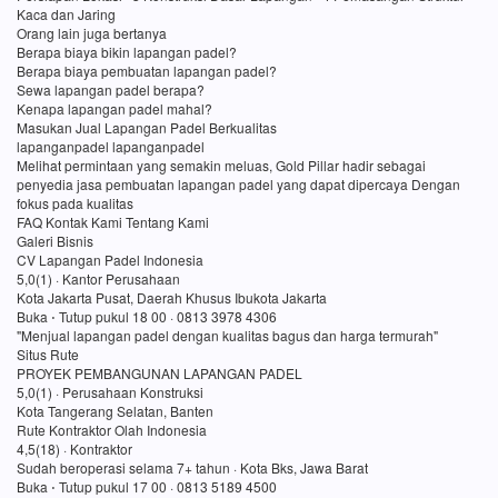
Kaca dan Jaring
Orang lain juga bertanya
Berapa biaya bikin lapangan padel?
Berapa biaya pembuatan lapangan padel?
Sewa lapangan padel berapa?
Kenapa lapangan padel mahal?
Masukan Jual Lapangan Padel Berkualitas
lapanganpadel lapanganpadel
Melihat permintaan yang semakin meluas, Gold Pillar hadir sebagai
penyedia jasa pembuatan lapangan padel yang dapat dipercaya Dengan
fokus pada kualitas
FAQ Kontak Kami Tentang Kami
Galeri Bisnis
CV Lapangan Padel Indonesia
5,0(1) · Kantor Perusahaan
Kota Jakarta Pusat, Daerah Khusus Ibukota Jakarta
Buka ⋅ Tutup pukul 18 00 · 0813 3978 4306
"Menjual lapangan padel dengan kualitas bagus dan harga termurah"
Situs Rute
PROYEK PEMBANGUNAN LAPANGAN PADEL
5,0(1) · Perusahaan Konstruksi
Kota Tangerang Selatan, Banten
Rute Kontraktor Olah Indonesia
4,5(18) · Kontraktor
Sudah beroperasi selama 7+ tahun · Kota Bks, Jawa Barat
Buka ⋅ Tutup pukul 17 00 · 0813 5189 4500