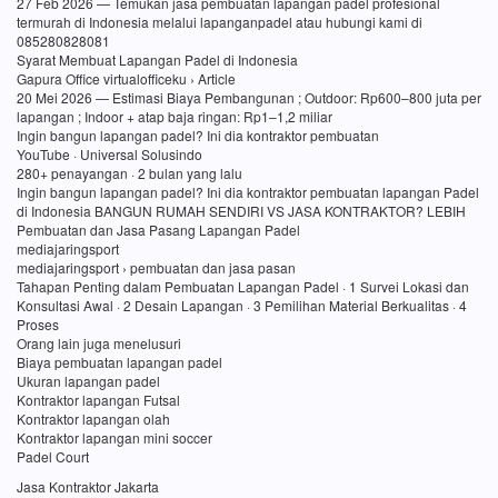
27 Feb 2026 — Temukan jasa pembuatan lapangan padel profesional
termurah di Indonesia melalui lapanganpadel atau hubungi kami di
085280828081
Syarat Membuat Lapangan Padel di Indonesia
Gapura Office virtualofficeku › Article
20 Mei 2026 — Estimasi Biaya Pembangunan ; Outdoor: Rp600–800 juta per
lapangan ; Indoor + atap baja ringan: Rp1–1,2 miliar
Ingin bangun lapangan padel? Ini dia kontraktor pembuatan
YouTube · Universal Solusindo
280+ penayangan · 2 bulan yang lalu
Ingin bangun lapangan padel? Ini dia kontraktor pembuatan lapangan Padel
di Indonesia BANGUN RUMAH SENDIRI VS JASA KONTRAKTOR? LEBIH
Pembuatan dan Jasa Pasang Lapangan Padel
mediajaringsport
mediajaringsport › pembuatan dan jasa pasan
Tahapan Penting dalam Pembuatan Lapangan Padel · 1 Survei Lokasi dan
Konsultasi Awal · 2 Desain Lapangan · 3 Pemilihan Material Berkualitas · 4
Proses
Orang lain juga menelusuri
Biaya pembuatan lapangan padel
Ukuran lapangan padel
Kontraktor lapangan Futsal
Kontraktor lapangan olah
Kontraktor lapangan mini soccer
Padel Court
Jasa Kontraktor Jakarta