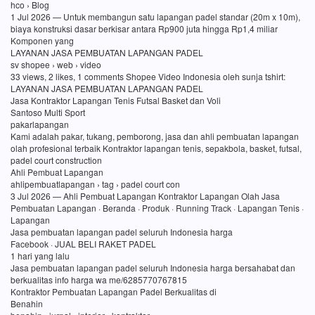
hco › Blog
1 Jul 2026 — Untuk membangun satu lapangan padel standar (20m x 10m),
biaya konstruksi dasar berkisar antara Rp900 juta hingga Rp1,4 miliar
Komponen yang
LAYANAN JASA PEMBUATAN LAPANGAN PADEL
sv shopee › web › video
33 views, 2 likes, 1 comments Shopee Video Indonesia oleh sunja tshirt:
LAYANAN JASA PEMBUATAN LAPANGAN PADEL
Jasa Kontraktor Lapangan Tenis Futsal Basket dan Voli
Santoso Multi Sport
pakarlapangan
Kami adalah pakar, tukang, pemborong, jasa dan ahli pembuatan lapangan
olah profesional terbaik Kontraktor lapangan tenis, sepakbola, basket, futsal,
padel court construction
Ahli Pembuat Lapangan
ahlipembuatlapangan › tag › padel court con
3 Jul 2026 — Ahli Pembuat Lapangan Kontraktor Lapangan Olah Jasa
Pembuatan Lapangan · Beranda · Produk · Running Track · Lapangan Tenis ·
Lapangan
Jasa pembuatan lapangan padel seluruh Indonesia harga
Facebook · JUAL BELI RAKET PADEL
1 hari yang lalu
Jasa pembuatan lapangan padel seluruh Indonesia harga bersahabat dan
berkualitas info harga wa me/6285770767815
Kontraktor Pembuatan Lapangan Padel Berkualitas di
Benahin