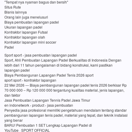
"Tempat nya nyaman bagus dan bersih"
Situs Rute
Bisnis lainnya
Orang lain juga menelusuri
Biaya pembuatan lapangan padel
Ukuran lapangan padel
Kontraktor lapangan Futsal
Kontraktor lapangan olah
Kontraktor lapangan mini soccer
Padel
Sport sport › jasa pembuatan lapangan padel
Sport, Ahli Pembuatan Lapangan Padel Berkualitas di Indonesia Dengan
lebih dari 11 tahun pengalaman di bidang konstruksi, kami pastikan
lapangan padel
Biaya Pembangunan Lapangan Padel Tenis 2026 sport
sport sport › kontraktor lapangan
22 Mei 2026 — Biaya pembangunan lapangan padel tenis 2026 berkisar Rp
70 000 000 – Rp 120 000 000 tergantung kualitas material, jenis lapangan,
dan faktor
Jasa Pembuatan Lapangan Tennis Padel Jawa Timur
en indonetwork › product › jasa pembuatan
Penyedia jasa profesional memiliki pengetahuan mendalam tentang standar
pembangunan lapangan tenis padel, material yang tepat, dan teknik instalasi
yang benar
BARU! Pembuatan 1 SET Lengkap Lapangan Padel di
YouTube · SPORT OFFICIAL