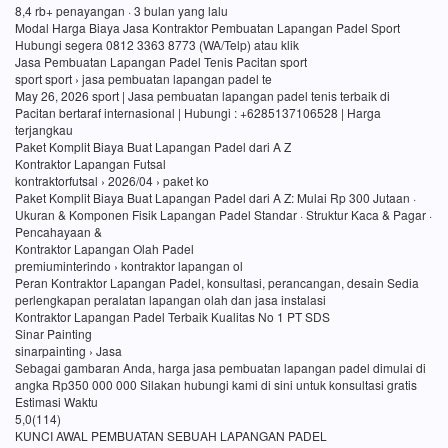
8,4 rb+ penayangan · 3 bulan yang lalu
Modal Harga Biaya Jasa Kontraktor Pembuatan Lapangan Padel Sport
Hubungi segera 0812 3363 8773 (WA/Telp) atau klik
Jasa Pembuatan Lapangan Padel Tenis Pacitan sport
sport sport › jasa pembuatan lapangan padel te
May 26, 2026 sport | Jasa pembuatan lapangan padel tenis terbaik di
Pacitan bertaraf internasional | Hubungi : +6285137106528 | Harga
terjangkau
Paket Komplit Biaya Buat Lapangan Padel dari A Z
Kontraktor Lapangan Futsal
kontraktorfutsal › 2026/04 › paket ko
Paket Komplit Biaya Buat Lapangan Padel dari A Z: Mulai Rp 300 Jutaan ·
Ukuran & Komponen Fisik Lapangan Padel Standar · Struktur Kaca & Pagar ·
Pencahayaan &
Kontraktor Lapangan Olah Padel
premiuminterindo › kontraktor lapangan ol
Peran Kontraktor Lapangan Padel, konsultasi, perancangan, desain Sedia
perlengkapan peralatan lapangan olah dan jasa instalasi
Kontraktor Lapangan Padel Terbaik Kualitas No 1 PT SDS
Sinar Painting
sinarpainting › Jasa
Sebagai gambaran Anda, harga jasa pembuatan lapangan padel dimulai di
angka Rp350 000 000 Silakan hubungi kami di sini untuk konsultasi gratis
Estimasi Waktu
5,0(114)
KUNCI AWAL PEMBUATAN SEBUAH LAPANGAN PADEL