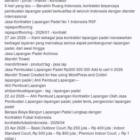
benahin › jurnal › interior › kontraktor
6 hari yang lalu — Benahin Ruang Indonesia, kontraktor terpercaya
pembuatan lapangan padel berkualitas di seluruh Indonesia dengan standar
internasional
Jasa Kontraktor Lapangan Padel No 1 Indonesia RSF
rajasportflooring
rajasportflooring › 2026/01 › kontrakt
27 Jan 2026 — Kami sebagai jasa kontraktor lapangan padel menawarkan
berbagai layanan yang mencakup semua aspek pembangunan lapangan
padel, dari awal hingga
Jasa Lapangan Padel Archives
Mandiri Trowel
mandiritrowel › product tag › jasa lap
Jasa Pembuatan Lapangan Padel Rp300 000 000 Add to cart © 2026
Mandiri Trowel Created for free using WordPress and Colibri
lapangan padel | Ahli Pembuat Lapangan –
Ahli Pembuat Lapangan
ahlipembuatlapangan › tag › lapangan padel
22 Jul 2026 — Ahli Pembuat Lapangan Kontraktor Lapangan Olah Jasa
Pembuatan Lapangan lapangan padel, padel tenis, pengecoran lapangan
padel
Berapa Biaya Bangun Lapangan Padel Lengkap dengan
Kontraktor Futsal Indonesia
kontraktorfutsalindonesia › 2026/04
23 Apr 2026 — Basic Outdoor Court, Rp 250 juta – Rp 400 juta ; Indoor
Standard Court, Rp 500 juta – Rp 800 juta ; Premium Indoor Court, > Rp 1
miliar (