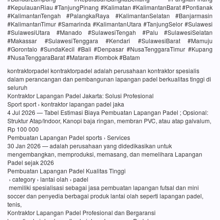
#KepulauanRiau #TanjungPinang #Kalimatan #KalimantanBarat #Pontianak
#KalimantanTengah #PalangkaRaya #KalimantanSelatan #Banjarmasin
#KalimantanTimur #Samarinda #KalimantanUtara #TanjungSelor #Sulawesi
#SulawesiUtara #Manado #SulawesiTengah #Palu #SulawesiSelatan
#Makassar #SulawesiTenggara #Kendari #SulawesiBarat #Mamuju
#Gorontalo #SundaKecil #Bali #Denpasar #NusaTenggaraTimur #Kupang
#NusaTenggaraBarat #Mataram #lombok #Batam
kontraktorpadel kontraktorpadel adalah perusahaan kontraktor spesialis
dalam perancangan dan pembangunan lapangan padel berkualitas tinggi di
seluruh
Kontraktor Lapangan Padel Jakarta: Solusi Profesional
Sport sport › kontraktor lapangan padel jaka
4 Jul 2026 — Tabel Estimasi Biaya Pembuatan Lapangan Padel ; Opsional:
Struktur Atap/Indoor, Kanopi baja ringan, membran PVC, atau atap galvalum,
Rp 100 000
Pembuatan Lapangan Padel sports › Services
30 Jan 2026 — adalah perusahaan yang didedikasikan untuk
mengembangkan, memproduksi, memasang, dan memelihara Lapangan
Padel sejak 2026
Pembuatan Lapangan Padel Kualitas Tinggi
› category › lantai olah › padel
memiliki spesialisasi sebagai jasa pembuatan lapangan futsal dan mini
soccer dan penyedia berbagai produk lantai olah seperti lapangan padel,
tenis,
Kontraktor Lapangan Padel Profesional dan Bergaransi