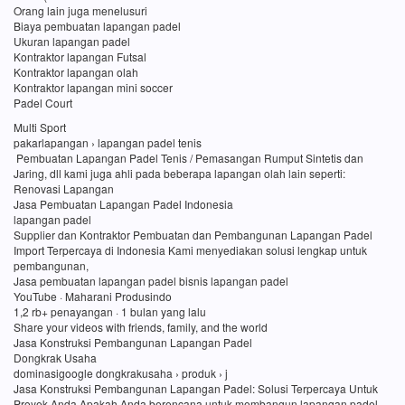
Orang lain juga menelusuri
Biaya pembuatan lapangan padel
Ukuran lapangan padel
Kontraktor lapangan Futsal
Kontraktor lapangan olah
Kontraktor lapangan mini soccer
Padel Court
Multi Sport
pakarlapangan › lapangan padel tenis
Pembuatan Lapangan Padel Tenis / Pemasangan Rumput Sintetis dan
Jaring, dll kami juga ahli pada beberapa lapangan olah lain seperti:
Renovasi Lapangan
Jasa Pembuatan Lapangan Padel Indonesia
lapangan padel
Supplier dan Kontraktor Pembuatan dan Pembangunan Lapangan Padel
Import Terpercaya di Indonesia Kami menyediakan solusi lengkap untuk
pembangunan,
Jasa pembuatan lapangan padel bisnis lapangan padel
YouTube · Maharani Produsindo
1,2 rb+ penayangan · 1 bulan yang lalu
Share your videos with friends, family, and the world
Jasa Konstruksi Pembangunan Lapangan Padel
Dongkrak Usaha
dominasigoogle dongkrakusaha › produk › j
Jasa Konstruksi Pembangunan Lapangan Padel: Solusi Terpercaya Untuk
Proyek Anda Apakah Anda berencana untuk membangun lapangan padel