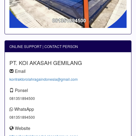
ONLINE SUPPORT | CONTACT PERSON
PT. KOI AKASAH GEMILANG
Email
kontraktorolahragaindonesia@gmail.com
Ponsel
081351894500
WhatsApp
081351894500
Website