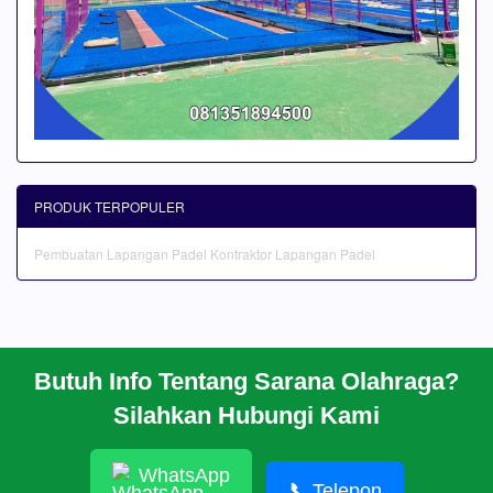
PRODUK TERPOPULER
Pembuatan Lapangan Padel
Kontraktor Lapangan Padel
Butuh Info Tentang Sarana Olahraga?
BERANDA
Silahkan Hubungi Kami
PROFIL
CARA PESAN
ARTIKEL
WhatsApp
HUBUNGI KAMI
📞
Telepon