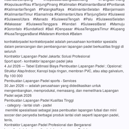
#KepulauanRiau #TanjungPinang #Kalimatan #KalimantanBarat #Pontianak
#KalimantanTengah #PalangkaRaya #KalimantanSelatan #Banjarmasin
#KalimantanTimur #Samarinda #KalimantanUtara #TanjungSelor #Sulawesi
#SulawesiUtara #Manado #SulawesiTengah #Palu #SulawesiSelatan
#Makassar #SulawesiTenggara #Kendari #SulawesiBarat #Mamuju
#Gorontalo #SundaKecil #Bali #Denpasar #NusaTenggaraTimur #Kupang
#NusaTenggaraBarat #Mataram #lombok #Batam
kontraktorpadel kontraktorpadel adalah perusahaan kontraktor spesialis
dalam perancangan dan pembangunan lapangan padel berkualitas tinggi di
seluruh
Kontraktor Lapangan Padel Jakarta: Solusi Profesional
Sport sport › kontraktor lapangan padel jaka
4 Jul 2026 — Tabel Estimasi Biaya Pembuatan Lapangan Padel ; Opsional:
Struktur Atap/Indoor, Kanopi baja ringan, membran PVC, atau atap galvalum,
Rp 100 000
Pembuatan Lapangan Padel sports › Services
30 Jan 2026 — adalah perusahaan yang didedikasikan untuk
mengembangkan, memproduksi, memasang, dan memelihara Lapangan
Padel sejak 2026
Pembuatan Lapangan Padel Kualitas Tinggi
› category › lantai olah › padel
memiliki spesialisasi sebagai jasa pembuatan lapangan futsal dan mini
soccer dan penyedia berbagai produk lantai olah seperti lapangan padel,
tenis,
Kontraktor Lapangan Padel Profesional dan Bergaransi