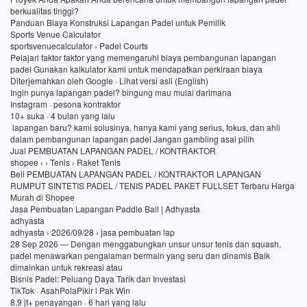
berkualitas tinggi?
Panduan Biaya Konstruksi Lapangan Padel untuk Pemilik
Sports Venue Calculator
sportsvenuecalculator › Padel Courts
Pelajari faktor faktor yang memengaruhi biaya pembangunan lapangan
padel Gunakan kalkulator kami untuk mendapatkan perkiraan biaya
Diterjemahkan oleh Google · Lihat versi asli (English)
Ingin punya lapangan padel? bingung mau mulai darimana
Instagram · pesona kontraktor
10+ suka · 4 bulan yang lalu
lapangan baru? kami solusinya, hanya kami yang serius, fokus, dan ahli
dalam pembangunan lapangan padel Jangan gambling asal pilih
Jual PEMBUATAN LAPANGAN PADEL / KONTRAKTOR
shopee › › Tenis › Raket Tenis
Beli PEMBUATAN LAPANGAN PADEL / KONTRAKTOR LAPANGAN
RUMPUT SINTETIS PADEL / TENIS PADEL PAKET FULLSET Terbaru Harga
Murah di Shopee
Jasa Pembuatan Lapangan Paddle Ball | Adhyasta
adhyasta
adhyasta › 2026/09/28 › jasa pembuatan lap
28 Sep 2026 — Dengan menggabungkan unsur unsur tenis dan squash,
padel menawarkan pengalaman bermain yang seru dan dinamis Baik
dimainkan untuk rekreasi atau
Bisnis Padel: Peluang Daya Tarik dan Investasi
TikTok · AsahPolaPikir l Pak Win
8,9 jt+ penayangan · 6 hari yang lalu