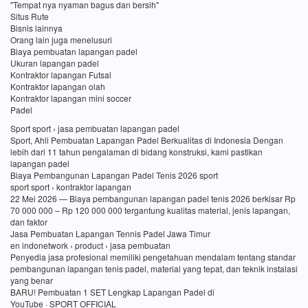
"Tempat nya nyaman bagus dan bersih"
Situs Rute
Bisnis lainnya
Orang lain juga menelusuri
Biaya pembuatan lapangan padel
Ukuran lapangan padel
Kontraktor lapangan Futsal
Kontraktor lapangan olah
Kontraktor lapangan mini soccer
Padel
Sport sport › jasa pembuatan lapangan padel
Sport, Ahli Pembuatan Lapangan Padel Berkualitas di Indonesia Dengan
lebih dari 11 tahun pengalaman di bidang konstruksi, kami pastikan
lapangan padel
Biaya Pembangunan Lapangan Padel Tenis 2026 sport
sport sport › kontraktor lapangan
22 Mei 2026 — Biaya pembangunan lapangan padel tenis 2026 berkisar Rp
70 000 000 – Rp 120 000 000 tergantung kualitas material, jenis lapangan,
dan faktor
Jasa Pembuatan Lapangan Tennis Padel Jawa Timur
en indonetwork › product › jasa pembuatan
Penyedia jasa profesional memiliki pengetahuan mendalam tentang standar
pembangunan lapangan tenis padel, material yang tepat, dan teknik instalasi
yang benar
BARU! Pembuatan 1 SET Lengkap Lapangan Padel di
YouTube · SPORT OFFICIAL