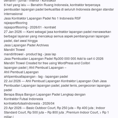
benahin › jurnal › interior › kontraktor
6 hari yang lalu — Benahin Ruang Indonesia, kontraktor terpercaya
pembuatan lapangan padel berkualitas di seluruh Indonesia dengan standar
internasional
Jasa Kontraktor Lapangan Padel No 1 Indonesia RSF
rajasportflooring
rajasportflooring › 2026/01 › kontrakt
27 Jan 2026 — Kami sebagai jasa kontraktor lapangan padel menawarkan
berbagai layanan yang mencakup semua aspek pembangunan lapangan
padel, dari awal hingga
Jasa Lapangan Padel Archives
Mandiri Trowel
mandiritrowel › product tag › jasa lap
Jasa Pembuatan Lapangan Padel Rp300 000 000 Add to cart © 2026
Mandiri Trowel Created for free using WordPress and Colibri
lapangan padel | Ahli Pembuat Lapangan –
Ahli Pembuat Lapangan
ahlipembuatlapangan › tag › lapangan padel
22 Jul 2026 — Ahli Pembuat Lapangan Kontraktor Lapangan Olah Jasa
Pembuatan Lapangan lapangan padel, padel tenis, pengecoran lapangan
padel
Berapa Biaya Bangun Lapangan Padel Lengkap dengan
Kontraktor Futsal Indonesia
kontraktorfutsalindonesia › 2026/04
23 Apr 2026 — Basic Outdoor Court, Rp 250 juta – Rp 400 juta ; Indoor
Standard Court, Rp 500 juta – Rp 800 juta ; Premium Indoor Court, > Rp 1
miliar (