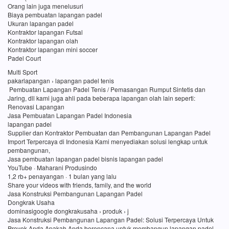
Orang lain juga menelusuri
Biaya pembuatan lapangan padel
Ukuran lapangan padel
Kontraktor lapangan Futsal
Kontraktor lapangan olah
Kontraktor lapangan mini soccer
Padel Court
Multi Sport
pakarlapangan › lapangan padel tenis
Pembuatan Lapangan Padel Tenis / Pemasangan Rumput Sintetis dan
Jaring, dll kami juga ahli pada beberapa lapangan olah lain seperti:
Renovasi Lapangan
Jasa Pembuatan Lapangan Padel Indonesia
lapangan padel
Supplier dan Kontraktor Pembuatan dan Pembangunan Lapangan Padel
Import Terpercaya di Indonesia Kami menyediakan solusi lengkap untuk
pembangunan,
Jasa pembuatan lapangan padel bisnis lapangan padel
YouTube · Maharani Produsindo
1,2 rb+ penayangan · 1 bulan yang lalu
Share your videos with friends, family, and the world
Jasa Konstruksi Pembangunan Lapangan Padel
Dongkrak Usaha
dominasigoogle dongkrakusaha › produk › j
Jasa Konstruksi Pembangunan Lapangan Padel: Solusi Terpercaya Untuk
Proyek Anda Apakah Anda berencana untuk membangun lapangan padel