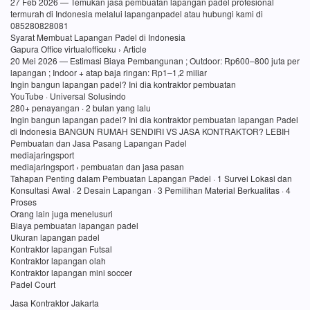
27 Feb 2026 — Temukan jasa pembuatan lapangan padel profesional
termurah di Indonesia melalui lapanganpadel atau hubungi kami di
085280828081
Syarat Membuat Lapangan Padel di Indonesia
Gapura Office virtualofficeku › Article
20 Mei 2026 — Estimasi Biaya Pembangunan ; Outdoor: Rp600–800 juta per
lapangan ; Indoor + atap baja ringan: Rp1–1,2 miliar
Ingin bangun lapangan padel? Ini dia kontraktor pembuatan
YouTube · Universal Solusindo
280+ penayangan · 2 bulan yang lalu
Ingin bangun lapangan padel? Ini dia kontraktor pembuatan lapangan Padel
di Indonesia BANGUN RUMAH SENDIRI VS JASA KONTRAKTOR? LEBIH
Pembuatan dan Jasa Pasang Lapangan Padel
mediajaringsport
mediajaringsport › pembuatan dan jasa pasan
Tahapan Penting dalam Pembuatan Lapangan Padel · 1 Survei Lokasi dan
Konsultasi Awal · 2 Desain Lapangan · 3 Pemilihan Material Berkualitas · 4
Proses
Orang lain juga menelusuri
Biaya pembuatan lapangan padel
Ukuran lapangan padel
Kontraktor lapangan Futsal
Kontraktor lapangan olah
Kontraktor lapangan mini soccer
Padel Court
Jasa Kontraktor Jakarta