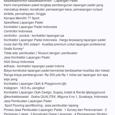
karpetbadminton karpetbadminton › Lapangan Padel
Kami menyediakan paket lengkap pembangunan lapangan padel yang
mencakup desain, konstruksi, pemasangan kaca, pemasangan rumput
sintetis, pencahayaan, hingga
Kenapa Memilih 77 Sport
Spesifikasi Lapangan Padel
Kontraktor Lapangan Padel Indonesia
Centroflor Indonesia
centroflor › produk › kontraktor lapangan pa
Kontraktor Lapangan Padel Indonesia · Harga terpasang lapangan padel
mulai dari Rp 300 Jutaan! · Kualitas premium untuk lapangan profesional ·
Gratis Survey*
Tidak ada: pembuatan ‎| Telusuri dengan: pembuatan
Jasa Kontraktor Lapangan Padel
ASA Group Indonesia
withasa › kontraktor lapangan padel indone
Biaya konstruksi lapangan padel bervariasi berdasarkan kualitas dan lokasi:
Range biaya pembangunan: Rp 300 juta Rp 1 miliar per lapangan Izin apa
saja yang
Kontraktor Lapangan Olah & Playground (@)
Instagram · 18,5 rb+ pengikut
Kontraktor Lapangan Olah Design, Supply, Install & Rental @playground ·
@kontraktorpadel · Graha QUALITEK, Wiguna II no 1, Surabaya, Indonesia
Jasa Pembuatan Lapangan Padel
Sport Flooring sportflooring › jasa pembuatan lapang
Proses Jasa Pembuatan Lapangan Padel · 1 Survey dan Perencanaan · 2
Persiapan Lokasi · 3 Konstruksi Dasar Lapangan · 4 Pemasangan Struktur