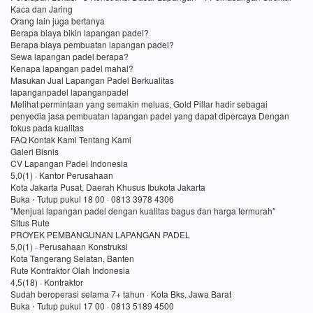
Kaca dan Jaring
Orang lain juga bertanya
Berapa biaya bikin lapangan padel?
Berapa biaya pembuatan lapangan padel?
Sewa lapangan padel berapa?
Kenapa lapangan padel mahal?
Masukan Jual Lapangan Padel Berkualitas
lapanganpadel lapanganpadel
Melihat permintaan yang semakin meluas, Gold Pillar hadir sebagai
penyedia jasa pembuatan lapangan padel yang dapat dipercaya Dengan
fokus pada kualitas
FAQ Kontak Kami Tentang Kami
Galeri Bisnis
CV Lapangan Padel Indonesia
5,0(1) · Kantor Perusahaan
Kota Jakarta Pusat, Daerah Khusus Ibukota Jakarta
Buka ⋅ Tutup pukul 18 00 · 0813 3978 4306
"Menjual lapangan padel dengan kualitas bagus dan harga termurah"
Situs Rute
PROYEK PEMBANGUNAN LAPANGAN PADEL
5,0(1) · Perusahaan Konstruksi
Kota Tangerang Selatan, Banten
Rute Kontraktor Olah Indonesia
4,5(18) · Kontraktor
Sudah beroperasi selama 7+ tahun · Kota Bks, Jawa Barat
Buka ⋅ Tutup pukul 17 00 · 0813 5189 4500