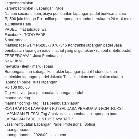
karpetbadminton
karpetbadminton › Lapangan Padel
Namun secara umum, biaya pembuatan lapangan padel berkisar antara
Rp500 juta hingga Rp1 miliar per lapangan standar berukuran 20 x 10 meter
a Estimasi Rata
PADEL | matrialpadel wa
Facebook · TODO PADEL
6 hari yang lalu
matrialpadel wa me/6285770767815 Kontraktor lapangan padel Jasa
pembuatan lapangan padel matrial yang di gunakan • rumput sintetis padel
TERPERCAYA ], Jasa Pembuatan
New UKM
newukm › item › mark › spam
Berpengalaman sebagai kontraktor lapangan padel Indonesia dan
kontraktor lapangan padel Jakarta Tim ahli dalam menentukan ukuran
lapangan padel, luas lapangan
Rp 100 000,00
Tag Archives: jasa pembuatan lapangan padel
manna flooring
manna flooring › tag › jasa pembuatan lapan
KONTRAKTOR LAPANGAN FUTSAL JASA PEMBUATAN KONTRUKSI
LAPANGAN FUTSAL Tag Archives: jasa pembuatan lapangan padel
LAPANGAN PADEL UNTUK DAYA TARIK
Jasa Pembuatan Lapangan Padel Profesional: Solusi
lapanganpadel
lapanganpadel › 2026/02 › jasa pem