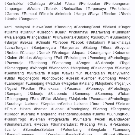
#Kontraktor #Olahraga #Padel #Jasa #Pembuatan #Pembangunan
#Lapangan #Murah #Terbaik #Berkualitas #Terpercaya #Profesional
#Garansi #Rumput #Sintetis #Interlock #Harga #Biaya #Rincian #Bisnis
#Usaha #Bangunan
kami melayani #JawaBarat #Bandung #BandungBarat #Bekasi #Bogor
#Ciamis #Cianjur #Cirebon #Garut #Indramayu #Karawang #Kuningan
#Majalengka #Pangandaran #Purwakarta #Subang #Sukabumi #Sumedang
#Banjar #Bekasi #Cimahi #Cirebon #Depok #Sukabumi #Tasikmalaya
#JawaTengah #Banjarnegara #Banyumas #Batang #Blora #Boyolali
#Brebes #Cilacap #Demak #Grobogan #Jepara #Karanganyar #Kebumen
#Klaten #Kudus #Magelang #Pati #Pekalongan #Pemalang #Purbalingga
#Purworejo #Rembang #Semarang #Sragen #Sukoharjo #Tegal
#Temanggung #Wonogiri #Wonosobo #Magelang #Pekalongan #Salatiga
#Semarang #Surakarta #Tegal #JawaTimur #Bangkalan #Banyuwangi
#Blitar #Bojonegoro #Bondowoso #Gresik #Jember #Jombang #Kediri
#Lamongan #Lumajang #Madiun #Magetan #Malang #Mojokerto #Nganjuk
#Ngawi #Pacitan #Pamekasan #Pasuruan #Ponorogo #Probolinggo
#Sampang #Sidoarjo #Situbondo #Sumenep #Sumenep #Tuban
#Tulungagung #Batu #Blitar #Malang #Mojokerto #Pasuruan #Probolinggo
#Surabaya #Jakarta #KepulauanSeribu #Jakarta #Barat #Pusat #Selatan
#Timur #Utara #banten #Lebak #Pandeglang #Serang #Tangerang
#Cilegon #Serang #Tangerang #TangerangSelatan #Bantul #GunungKidul
#KulonProgo #Sleman #Yogyakarta #Sumatera #Aceh #BandaAceh
#SumateraUtara #Medan #SumateraBarat #Padang #Riau #Pekanbaru
#Jambi #SumateraSelatan #Palembang #Bengkulu #Lampung
#BandarLampung #KepulauanBangkaBelitung #PangkalPinang