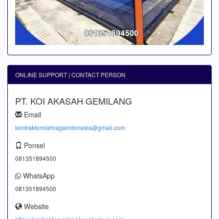
ONLINE SUPPORT | CONTACT PERSON
PT. KOI AKASAH GEMILANG
Email
kontraktorolahragaindonesia@gmail.com
Ponsel
081351894500
WhatsApp
081351894500
Website