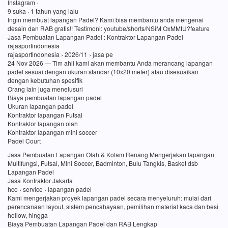
Instagram ·
9 suka · 1 tahun yang lalu
Ingin membuat lapangan Padel? Kami bisa membantu anda mengenai
desain dan RAB gratis!! Testimoni: youtube/shorts/NSiM OxMMtU?feature
Jasa Pembuatan Lapangan Padel : Kontraktor Lapangan Padel
rajasportindonesia
rajasportindonesia › 2026/11 › jasa pe
24 Nov 2026 — Tim ahli kami akan membantu Anda merancang lapangan
padel sesuai dengan ukuran standar (10x20 meter) atau disesuaikan
dengan kebutuhan spesifik
Orang lain juga menelusuri
Biaya pembuatan lapangan padel
Ukuran lapangan padel
Kontraktor lapangan Futsal
Kontraktor lapangan olah
Kontraktor lapangan mini soccer
Padel Court
Jasa Pembuatan Lapangan Olah & Kolam Renang Mengerjakan lapangan
Multifungsi, Futsal, Mini Soccer, Badminton, Bulu Tangkis, Basket dsb
Lapangan Padel
Jasa Kontraktor Jakarta
hco › service › lapangan padel
Kami mengerjakan proyek lapangan padel secara menyeluruh: mulai dari
perencanaan layout, sistem pencahayaan, pemilihan material kaca dan besi
hollow, hingga
Biaya Pembuatan Lapangan Padel dan RAB Lengkap