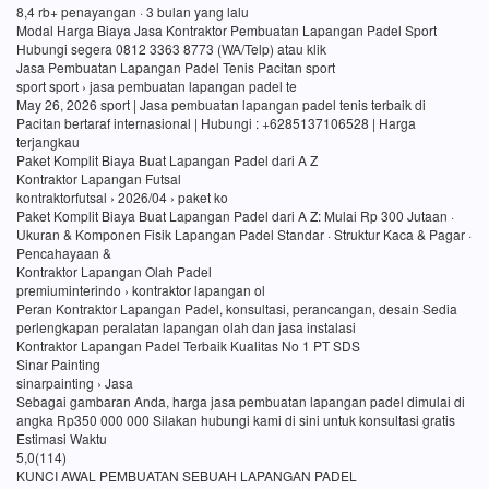
8,4 rb+ penayangan · 3 bulan yang lalu
Modal Harga Biaya Jasa Kontraktor Pembuatan Lapangan Padel Sport
Hubungi segera 0812 3363 8773 (WA/Telp) atau klik
Jasa Pembuatan Lapangan Padel Tenis Pacitan sport
sport sport › jasa pembuatan lapangan padel te
May 26, 2026 sport | Jasa pembuatan lapangan padel tenis terbaik di
Pacitan bertaraf internasional | Hubungi : +6285137106528 | Harga
terjangkau
Paket Komplit Biaya Buat Lapangan Padel dari A Z
Kontraktor Lapangan Futsal
kontraktorfutsal › 2026/04 › paket ko
Paket Komplit Biaya Buat Lapangan Padel dari A Z: Mulai Rp 300 Jutaan ·
Ukuran & Komponen Fisik Lapangan Padel Standar · Struktur Kaca & Pagar ·
Pencahayaan &
Kontraktor Lapangan Olah Padel
premiuminterindo › kontraktor lapangan ol
Peran Kontraktor Lapangan Padel, konsultasi, perancangan, desain Sedia
perlengkapan peralatan lapangan olah dan jasa instalasi
Kontraktor Lapangan Padel Terbaik Kualitas No 1 PT SDS
Sinar Painting
sinarpainting › Jasa
Sebagai gambaran Anda, harga jasa pembuatan lapangan padel dimulai di
angka Rp350 000 000 Silakan hubungi kami di sini untuk konsultasi gratis
Estimasi Waktu
5,0(114)
KUNCI AWAL PEMBUATAN SEBUAH LAPANGAN PADEL