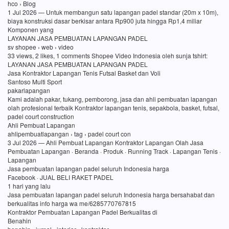
hco › Blog
1 Jul 2026 — Untuk membangun satu lapangan padel standar (20m x 10m),
biaya konstruksi dasar berkisar antara Rp900 juta hingga Rp1,4 miliar
Komponen yang
LAYANAN JASA PEMBUATAN LAPANGAN PADEL
sv shopee › web › video
33 views, 2 likes, 1 comments Shopee Video Indonesia oleh sunja tshirt:
LAYANAN JASA PEMBUATAN LAPANGAN PADEL
Jasa Kontraktor Lapangan Tenis Futsal Basket dan Voli
Santoso Multi Sport
pakarlapangan
Kami adalah pakar, tukang, pemborong, jasa dan ahli pembuatan lapangan
olah profesional terbaik Kontraktor lapangan tenis, sepakbola, basket, futsal,
padel court construction
Ahli Pembuat Lapangan
ahlipembuatlapangan › tag › padel court con
3 Jul 2026 — Ahli Pembuat Lapangan Kontraktor Lapangan Olah Jasa
Pembuatan Lapangan · Beranda · Produk · Running Track · Lapangan Tenis ·
Lapangan
Jasa pembuatan lapangan padel seluruh Indonesia harga
Facebook · JUAL BELI RAKET PADEL
1 hari yang lalu
Jasa pembuatan lapangan padel seluruh Indonesia harga bersahabat dan
berkualitas info harga wa me/6285770767815
Kontraktor Pembuatan Lapangan Padel Berkualitas di
Benahin