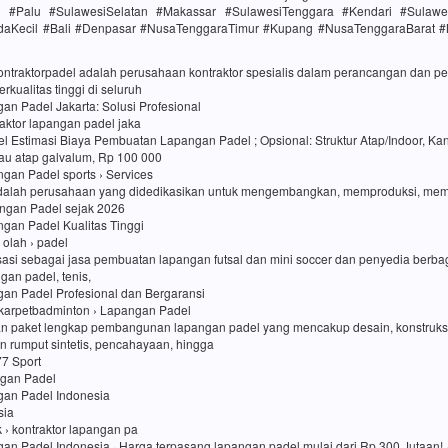
h #Palu #SulawesiSelatan #Makassar #SulawesiTenggara #Kendari #Sulawe
daKecil #Bali #Denpasar #NusaTenggaraTimur #Kupang #NusaTenggaraBarat 
kontraktorpadel adalah perusahaan kontraktor spesialis dalam perancangan dan
rkualitas tinggi di seluruh
an Padel Jakarta: Solusi Profesional
traktor lapangan padel jaka
l Estimasi Biaya Pembuatan Lapangan Padel ; Opsional: Struktur Atap/Indoor, Kan
au atap galvalum, Rp 100 000
an Padel sports › Services
dalah perusahaan yang didedikasikan untuk mengembangkan, memproduksi, me
ngan Padel sejak 2026
an Padel Kualitas Tinggi
i olah › padel
sasi sebagai jasa pembuatan lapangan futsal dan mini soccer dan penyedia berbag
ngan padel, tenis,
gan Padel Profesional dan Bergaransi
karpetbadminton › Lapangan Padel
n paket lengkap pembangunan lapangan padel yang mencakup desain, konstruk
 rumput sintetis, pencahayaan, hingga
77 Sport
ngan Padel
gan Padel Indonesia
sia
uk › kontraktor lapangan pa
an Padel Indonesia · Harga terpasang lapangan padel mulai dari Rp 300 Jutaan! ·