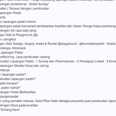
angan profesional · Gratis Survey*
atan ‎| Telusuri dengan: pembuatan
Lapangan Padel
esia
tor lapangan padel indone
lapangan padel bervariasi berdasarkan kualitas dan lokasi: Range biaya pembang
apangan Izin apa saja yang
gan Olah & Playground (@)
rb+ pengikut
gan Olah Design, Supply, Install & Rental @playground · @kontraktorpadel · Grah
Surabaya, Indonesia
Lapangan Padel
ortflooring › jasa pembuatan lapang
uatan Lapangan Padel · 1 Survey dan Perencanaan · 2 Persiapan Lokasi · 3 Kons
asangan Struktur Kaca dan Jaring
ertanya
in lapangan padel?
mbuatan lapangan padel?
adel berapa?
 padel mahal?
angan Padel Berkualitas
apanganpadel
an yang semakin meluas, Gold Pillar hadir sebagai penyedia jasa pembuatan lap
Dengan fokus pada kualitas
 Tentang Kami