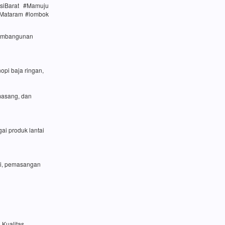
siBarat #Mamuju
#Mataram #lombok
 pembangunan
opi baja ringan,
masang, dan
ai produk lantai
si, pemasangan
 Kualitas