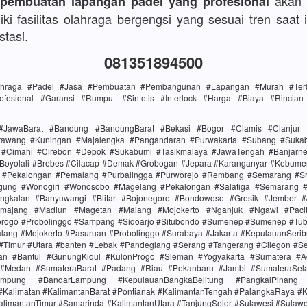
akan 
 pembuatan lapangan padel yang profesional
ki fasilitas olahraga bergengsi yang sesuai tren saat i
stasi.
081351894500
lahraga #Padel #Jasa #Pembuatan #Pembangunan #Lapangan #Murah #Terba
ofesional #Garansi #Rumput #Sintetis #Interlock #Harga #Biaya #Rincia
#JawaBarat #Bandung #BandungBarat #Bekasi #Bogor #Ciamis #Cianjur 
rawang #Kuningan #Majalengka #Pangandaran #Purwakarta #Subang #Suk
i #Cimahi #Cirebon #Depok #Sukabumi #Tasikmalaya #JawaTengah #Banjarn
#Boyolali #Brebes #Cilacap #Demak #Grobogan #Jepara #Karanganyar #Kebume
i #Pekalongan #Pemalang #Purbalingga #Purworejo #Rembang #Semarang #Sr
gung #Wonogiri #Wonosobo #Magelang #Pekalongan #Salatiga #Semarang #S
ngkalan #Banyuwangi #Blitar #Bojonegoro #Bondowoso #Gresik #Jember #
majang #Madiun #Magetan #Malang #Mojokerto #Nganjuk #Ngawi #Paci
rogo #Probolinggo #Sampang #Sidoarjo #Situbondo #Sumenep #Sumenep #Tu
alang #Mojokerto #Pasuruan #Probolinggo #Surabaya #Jakarta #KepulauanSerib
 #Timur #Utara #banten #Lebak #Pandeglang #Serang #Tangerang #Cilegon #S
tan #Bantul #GunungKidul #KulonProgo #Sleman #Yogyakarta #Sumatera #
 #Medan #SumateraBarat #Padang #Riau #Pekanbaru #Jambi #SumateraSel
mpung #BandarLampung #KepulauanBangkaBelitung #PangkalPinang 
#Kalimatan #KalimantanBarat #Pontianak #KalimantanTengah #PalangkaRaya #K
alimantanTimur #Samarinda #KalimantanUtara #TanjungSelor #Sulawesi #Sulaw