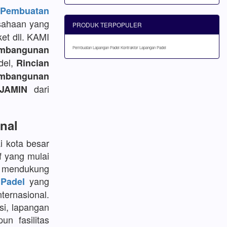
embuatan
sahaan yang
PRODUK TERPOPULER
et dll. KAMI
mbangunan
Pembuatan Lapangan Padel
Kontraktor Lapangan Padel
del,
Rincian
bangunan
dari
JAMIN
nal
i kota besar
f yang mulai
k mendukung
yang
Padel
ternasional.
si, lapangan
un fasilitas