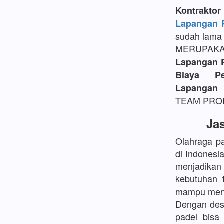
Kontrakt
Lapangan P
sudah lama 
MERUPAK
Lapangan 
Biaya P
Lapangan 
TEAM PROFE
Ja
Olahraga pa
di Indonesi
menjadikan
kebutuhan 
mampu mengh
Dengan desa
padel bisa 