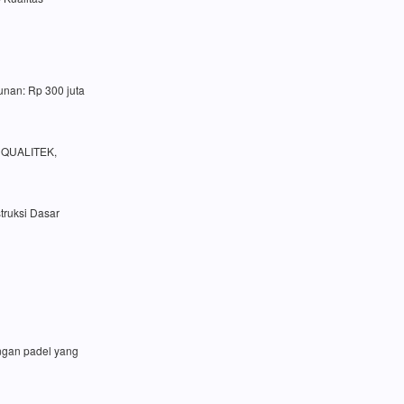
unan: Rp 300 juta
a QUALITEK,
truksi Dasar
angan padel yang