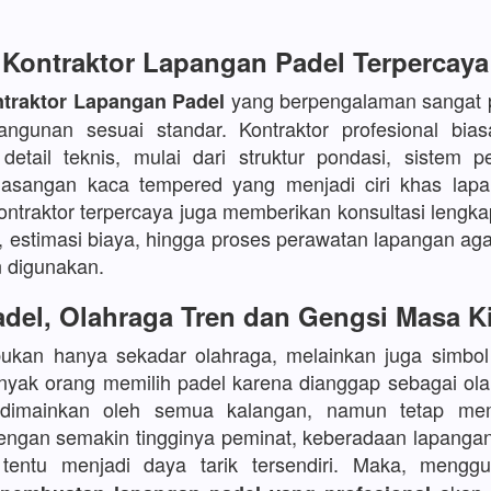
Kontraktor Lapangan Padel Terpercaya
yang berpengalaman sangat p
traktor Lapangan Padel
angunan sesuai standar. Kontraktor profesional bia
etail teknis, mulai dari struktur pondasi, sistem p
asangan kaca tempered yang menjadi ciri khas lapa
kontraktor terpercaya juga memberikan konsultasi lengka
, estimasi biaya, hingga proses perawatan lapangan aga
 digunakan.
del, Olahraga Tren dan Gengsi Masa K
bukan hanya sekadar olahraga, melainkan juga simbo
yak orang memilih padel karena dianggap sebagai ola
 dimainkan oleh semua kalangan, namun tetap mem
Dengan semakin tingginya peminat, keberadaan lapanga
s tentu menjadi daya tarik tersendiri. Maka, meng