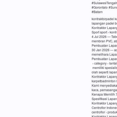
#SulawesiTenga
#Gorontalo #Sun
#Batam
kontraktorpadel 
lapangan padel be
Kontraktor Lapang
Sport sport › kon
4 Jul 2026 — Tabe
membran PVC, at
Pembuatan Lapang
30 Jan 2026 — a
memelihara Lapa
Pembuatan Lapang
› category › lanta
memiliki spesiali
olah seperti lapa
Kontraktor Lapan
karpetbadminton 
Kami menyediaka
kaca, pemasangan
Kenapa Memilih 
Spesifikasi Lapa
Kontraktor Lapan
Centroflor Indone
centroflor › prod
Kontraktor Lapang