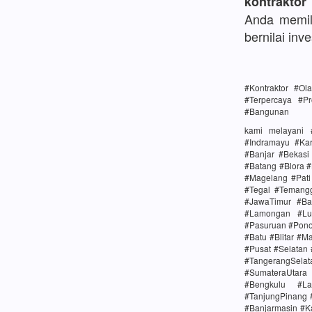
kontraktor
Anda memili
bernilai inve
#Kontraktor #O
#Terpercaya #Pr
#Bangunan
kami melayani 
#Indramayu #Ka
#Banjar #Bekas
#Batang #Blora 
#Magelang #Pat
#Tegal #Temang
#JawaTimur #Ba
#Lamongan #Lu
#Pasuruan #Pono
#Batu #Blitar #M
#Pusat #Selatan
#TangerangSela
#SumateraUtara
#Bengkulu #La
#TanjungPinang 
#Banjarmasin #K