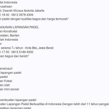
el Indonesia
erusahaan
t, Daerah Khusus Ibukota Jakarta
ul 18 00 · 0813 3978 4306
n padel dengan kualitas bagus dan harga termurah"
NGUNAN LAPANGAN PADEL
an Konstruksi
elatan, Banten
lah Indonesia
or
 selama 7+ tahun · Kota Bks, Jawa Barat
ul 17 00 · 0813 5189 4500
an bagus dan bersih"
enelusuri
 lapangan padel
 padel
an Futsal
gan olah
an mini soccer
sa pembuatan lapangan padel
uatan Lapangan Padel Berkualitas di Indonesia Dengan lebih dari 11 tahun penga
pastikan lapangan padel