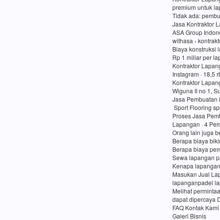
premium untuk lap
Tidak ada: pembu
Jasa Kontraktor 
ASA Group Indon
withasa › kontrak
Biaya konstruksi 
Rp 1 miliar per l
Kontraktor Lapan
Instagram · 18,5 
Kontraktor Lapan
Wiguna II no 1, 
Jasa Pembuatan 
Sport Flooring sp
Proses Jasa Pemb
Lapangan · 4 Pem
Orang lain juga b
Berapa biaya bik
Berapa biaya pe
Sewa lapangan p
Kenapa lapangan
Masukan Jual Lap
lapanganpadel l
Melihat perminta
dapat dipercaya 
FAQ Kontak Kami
Galeri Bisnis