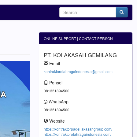
ONLINE SUPPORT | CONTACT PERSON
PT. KOI AKASAH GEMILANG
Email
kontraktorolahragaindonesia@gmail.com
Ponsel
081351894500
WhatsApp
081351894500
Website
https://kontraktorpadel.akasahgroup.com/
https://kontraktorolahragaindonesia.com/