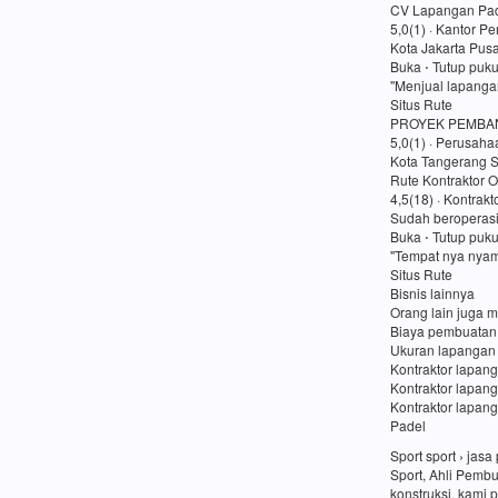
CV Lapangan Pad
5,0(1) · Kantor P
Kota Jakarta Pusa
Buka ⋅ Tutup puk
"Menjual lapanga
Situs Rute
PROYEK PEMBA
5,0(1) · Perusaha
Kota Tangerang S
Rute Kontraktor O
4,5(18) · Kontrakt
Sudah beroperasi
Buka ⋅ Tutup puk
"Tempat nya nyam
Situs Rute
Bisnis lainnya
Orang lain juga m
Biaya pembuatan
Ukuran lapangan
Kontraktor lapang
Kontraktor lapan
Kontraktor lapang
Padel
Sport sport › ja
Sport, Ahli Pemb
konstruksi, kami 