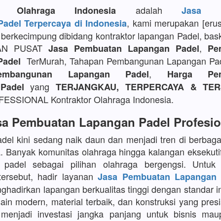
adalah
or Olahraga Indonesia
Jasa P
, kami merupakan [eru
adel Terpercaya di Indonesia
berkecimpung dibidang kontraktor lapangan Padel, bask
AN PUSAT
,
Jasa Pembuatan Lapangan Padel
Pe
TerMurah, Tahapan Pembangunan Lapangan Pa
Padel
,
embangunan Lapangan Padel
Harga Pem
yang
Padel
TERJANGKAU, TERPERCAYA & TER
SSIONAL Kontraktor Olahraga Indonesia.
sa Pembuatan Lapangan Padel Profesio
del kini sedang naik daun dan menjadi tren di berbaga
a. Banyak komunitas olahraga hingga kalangan eksekuti
 padel sebagai pilihan olahraga bergengsi. Untu
tersebut, hadir layanan
Jasa Pembuatan Lapangan 
adirkan lapangan berkualitas tinggi dengan standar in
in modern, material terbaik, dan konstruksi yang presi
menjadi investasi jangka panjang untuk bisnis maup