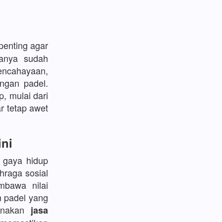
enting agar
sanya sudah
encahayaan,
ngan padel.
p, mulai dari
r tetap awet
ini
l gaya hidup
hraga sosial
bawa nilai
n padel yang
gunakan
jasa