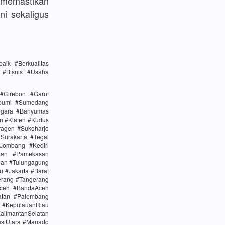
memastikan
ni sekaligus
ik #Berkualitas
n #Bisnis #Usaha
#Cirebon #Garut
abumi #Sumedang
egara #Banyumas
n #Klaten #Kudus
agen #Sukoharjo
urakarta #Tegal
Jombang #Kediri
tan #Pamekasan
ban #Tulungagung
u #Jakarta #Barat
erang #Tangerang
Aceh #BandaAceh
atan #Palembang
#KepulauanRiau
alimantanSelatan
esiUtara #Manado