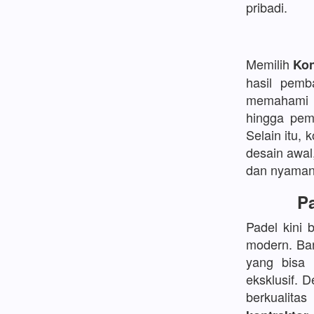
pribadi.
Memilih
Kon
hasil pemb
memahami d
hingga pem
Selain itu, 
desain awal
dan nyaman
Pa
Padel kini 
modern. Ban
yang bisa
eksklusif. 
berkualita