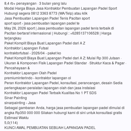
8,4 rb+ penayangan · 3 bulan yang lalu
Modal Harga Biaya Jasa Kontraktor Pembuatan Lapangan Padel Sport
Hubungi segera 0812 3363 8773 (WA/Telp) atau klik
Jasa Pembuatan Lapangan Padel Tenis Pacitan sport
sport sport › jasa pembuatan lapangan padel te
May 26, 2026 sport | Jasa pembuatan lapangan padel tenis terbaik di
Pacitan bertaraf internasional | Hubungi : +6285137106528 | Harga
terjangkau
Paket Komplit Biaya Buat Lapangan Padel dari A Z
Kontraktor Lapangan Futsal
kontraktorfutsal › 2026/04 › paket ko
Paket Komplit Biaya Buat Lapangan Padel dari A Z: Mulai Rp 300 Jutaan ·
Ukuran & Komponen Fisik Lapangan Padel Standar · Struktur Kaca & Pagar ·
Pencahayaan &
Kontraktor Lapangan Olah Padel
premiuminterindo › kontraktor lapangan ol
Peran Kontraktor Lapangan Padel, konsultasi, perancangan, desain Sedia
perlengkapan peralatan lapangan olah dan jasa instalasi
Kontraktor Lapangan Padel Terbaik Kualitas No 1 PT SDS
Sinar Painting
sinarpainting › Jasa
Sebagai gambaran Anda, harga jasa pembuatan lapangan padel dimulai di
angka Rp350 000 000 Silakan hubungi kami di sini untuk konsultasi gratis
Estimasi Waktu
5,0(114)
KUNCI AWAL PEMBUATAN SEBUAH LAPANGAN PADEL