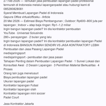
27 Feb 2026 — Temukan jasa pembuatan lapangan padel profesional
termurah di Indonesia melalui lapanganpadel atau hubungi kami di
085280828081
Syarat Membuat Lapangan Padel di Indonesia
Gapura Office virtualofficeku › Article
20 Mei 2026 — Estimasi Biaya Pembangunan ; Outdoor: Rp600–800 juta per
lapangan ; Indoor + atap baja ringan: Rp1–1,2 miliar
Ingin bangun lapangan padel? Ini dia kontraktor pembuatan
YouTube · Universal Solusindo
280+ penayangan · 2 bulan yang lalu
Ingin bangun lapangan padel? Ini dia kontraktor pembuatan lapangan Padel
di Indonesia BANGUN RUMAH SENDIRI VS JASA KONTRAKTOR? LEBIH
Pembuatan dan Jasa Pasang Lapangan Padel
mediajaringsport
mediajaringsport › pembuatan dan jasa pasan
Tahapan Penting dalam Pembuatan Lapangan Padel · 1 Survei Lokasi dan
Konsultasi Awal · 2 Desain Lapangan · 3 Pemilihan Material Berkualitas · 4
Proses
Orang lain juga menelusuri
Biaya pembuatan lapangan padel
Ukuran lapangan padel
Kontraktor lapangan Futsal
Kontraktor lapangan olah
Kontraktor lapangan mini soccer
Padel Court
Jasa Kontraktor Jakarta