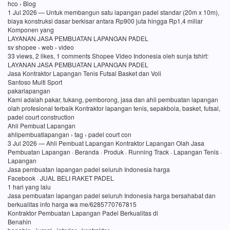
hco › Blog
1 Jul 2026 — Untuk membangun satu lapangan padel standar (20m x 10m),
biaya konstruksi dasar berkisar antara Rp900 juta hingga Rp1,4 miliar
Komponen yang
LAYANAN JASA PEMBUATAN LAPANGAN PADEL
sv shopee › web › video
33 views, 2 likes, 1 comments Shopee Video Indonesia oleh sunja tshirt:
LAYANAN JASA PEMBUATAN LAPANGAN PADEL
Jasa Kontraktor Lapangan Tenis Futsal Basket dan Voli
Santoso Multi Sport
pakarlapangan
Kami adalah pakar, tukang, pemborong, jasa dan ahli pembuatan lapangan
olah profesional terbaik Kontraktor lapangan tenis, sepakbola, basket, futsal,
padel court construction
Ahli Pembuat Lapangan
ahlipembuatlapangan › tag › padel court con
3 Jul 2026 — Ahli Pembuat Lapangan Kontraktor Lapangan Olah Jasa
Pembuatan Lapangan · Beranda · Produk · Running Track · Lapangan Tenis ·
Lapangan
Jasa pembuatan lapangan padel seluruh Indonesia harga
Facebook · JUAL BELI RAKET PADEL
1 hari yang lalu
Jasa pembuatan lapangan padel seluruh Indonesia harga bersahabat dan
berkualitas info harga wa me/6285770767815
Kontraktor Pembuatan Lapangan Padel Berkualitas di
Benahin