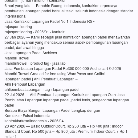
benahin › jurnal › interior › kontraktor
6 hari yang lalu — Benahin Ruang Indonesia, kontraktor terpercaya
pembuatan lapangan padel berkualitas di seluruh Indonesia dengan standar
internasional
Jasa Kontraktor Lapangan Padel No 1 Indonesia RSF
rajasportflooring
rajasportflooring › 2026/01 › kontrakt
27 Jan 2026 — Kami sebagai jasa kontraktor lapangan padel menawarkan
berbagai layanan yang mencakup semua aspek pembangunan lapangan
padel, dari awal hingga
Jasa Lapangan Padel Archives
Mandiri Trowel
mandiritrowel › product tag › jasa lap
Jasa Pembuatan Lapangan Padel Rp300 000 000 Add to cart © 2026
Mandiri Trowel Created for free using WordPress and Colibri
lapangan padel | Ahli Pembuat Lapangan –
Ahli Pembuat Lapangan
ahlipembuatlapangan › tag › lapangan padel
22 Jul 2026 — Ahli Pembuat Lapangan Kontraktor Lapangan Olah Jasa
Pembuatan Lapangan lapangan padel, padel tenis, pengecoran lapangan
padel
Berapa Biaya Bangun Lapangan Padel Lengkap dengan
Kontraktor Futsal Indonesia
kontraktorfutsalindonesia › 2026/04
23 Apr 2026 — Basic Outdoor Court, Rp 250 juta – Rp 400 juta ; Indoor
Standard Court, Rp 500 juta – Rp 800 juta ; Premium Indoor Court, > Rp 1
miliar (