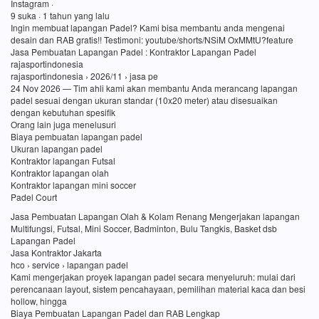
Instagram ·
9 suka · 1 tahun yang lalu
Ingin membuat lapangan Padel? Kami bisa membantu anda mengenai
desain dan RAB gratis!! Testimoni: youtube/shorts/NSiM OxMMtU?feature
Jasa Pembuatan Lapangan Padel : Kontraktor Lapangan Padel
rajasportindonesia
rajasportindonesia › 2026/11 › jasa pe
24 Nov 2026 — Tim ahli kami akan membantu Anda merancang lapangan
padel sesuai dengan ukuran standar (10x20 meter) atau disesuaikan
dengan kebutuhan spesifik
Orang lain juga menelusuri
Biaya pembuatan lapangan padel
Ukuran lapangan padel
Kontraktor lapangan Futsal
Kontraktor lapangan olah
Kontraktor lapangan mini soccer
Padel Court
Jasa Pembuatan Lapangan Olah & Kolam Renang Mengerjakan lapangan
Multifungsi, Futsal, Mini Soccer, Badminton, Bulu Tangkis, Basket dsb
Lapangan Padel
Jasa Kontraktor Jakarta
hco › service › lapangan padel
Kami mengerjakan proyek lapangan padel secara menyeluruh: mulai dari
perencanaan layout, sistem pencahayaan, pemilihan material kaca dan besi
hollow, hingga
Biaya Pembuatan Lapangan Padel dan RAB Lengkap