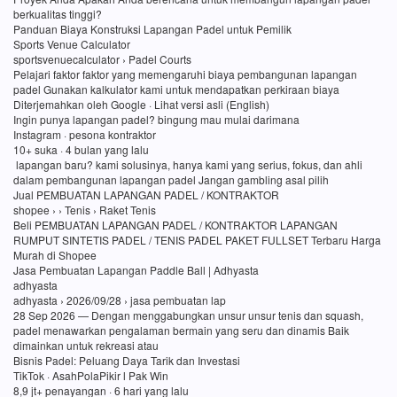
berkualitas tinggi?
Panduan Biaya Konstruksi Lapangan Padel untuk Pemilik
Sports Venue Calculator
sportsvenuecalculator › Padel Courts
Pelajari faktor faktor yang memengaruhi biaya pembangunan lapangan
padel Gunakan kalkulator kami untuk mendapatkan perkiraan biaya
Diterjemahkan oleh Google · Lihat versi asli (English)
Ingin punya lapangan padel? bingung mau mulai darimana
Instagram · pesona kontraktor
10+ suka · 4 bulan yang lalu
lapangan baru? kami solusinya, hanya kami yang serius, fokus, dan ahli
dalam pembangunan lapangan padel Jangan gambling asal pilih
Jual PEMBUATAN LAPANGAN PADEL / KONTRAKTOR
shopee › › Tenis › Raket Tenis
Beli PEMBUATAN LAPANGAN PADEL / KONTRAKTOR LAPANGAN
RUMPUT SINTETIS PADEL / TENIS PADEL PAKET FULLSET Terbaru Harga
Murah di Shopee
Jasa Pembuatan Lapangan Paddle Ball | Adhyasta
adhyasta
adhyasta › 2026/09/28 › jasa pembuatan lap
28 Sep 2026 — Dengan menggabungkan unsur unsur tenis dan squash,
padel menawarkan pengalaman bermain yang seru dan dinamis Baik
dimainkan untuk rekreasi atau
Bisnis Padel: Peluang Daya Tarik dan Investasi
TikTok · AsahPolaPikir l Pak Win
8,9 jt+ penayangan · 6 hari yang lalu