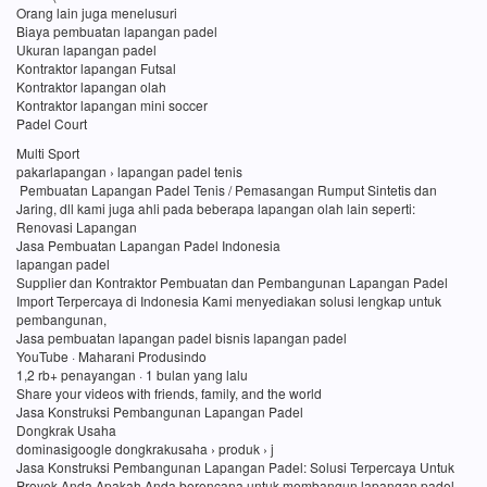
Orang lain juga menelusuri
Biaya pembuatan lapangan padel
Ukuran lapangan padel
Kontraktor lapangan Futsal
Kontraktor lapangan olah
Kontraktor lapangan mini soccer
Padel Court
Multi Sport
pakarlapangan › lapangan padel tenis
Pembuatan Lapangan Padel Tenis / Pemasangan Rumput Sintetis dan
Jaring, dll kami juga ahli pada beberapa lapangan olah lain seperti:
Renovasi Lapangan
Jasa Pembuatan Lapangan Padel Indonesia
lapangan padel
Supplier dan Kontraktor Pembuatan dan Pembangunan Lapangan Padel
Import Terpercaya di Indonesia Kami menyediakan solusi lengkap untuk
pembangunan,
Jasa pembuatan lapangan padel bisnis lapangan padel
YouTube · Maharani Produsindo
1,2 rb+ penayangan · 1 bulan yang lalu
Share your videos with friends, family, and the world
Jasa Konstruksi Pembangunan Lapangan Padel
Dongkrak Usaha
dominasigoogle dongkrakusaha › produk › j
Jasa Konstruksi Pembangunan Lapangan Padel: Solusi Terpercaya Untuk
Proyek Anda Apakah Anda berencana untuk membangun lapangan padel