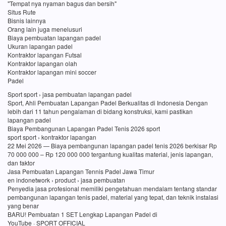
"Tempat nya nyaman bagus dan bersih"
Situs Rute
Bisnis lainnya
Orang lain juga menelusuri
Biaya pembuatan lapangan padel
Ukuran lapangan padel
Kontraktor lapangan Futsal
Kontraktor lapangan olah
Kontraktor lapangan mini soccer
Padel
Sport sport › jasa pembuatan lapangan padel
Sport, Ahli Pembuatan Lapangan Padel Berkualitas di Indonesia Dengan
lebih dari 11 tahun pengalaman di bidang konstruksi, kami pastikan
lapangan padel
Biaya Pembangunan Lapangan Padel Tenis 2026 sport
sport sport › kontraktor lapangan
22 Mei 2026 — Biaya pembangunan lapangan padel tenis 2026 berkisar Rp
70 000 000 – Rp 120 000 000 tergantung kualitas material, jenis lapangan,
dan faktor
Jasa Pembuatan Lapangan Tennis Padel Jawa Timur
en indonetwork › product › jasa pembuatan
Penyedia jasa profesional memiliki pengetahuan mendalam tentang standar
pembangunan lapangan tenis padel, material yang tepat, dan teknik instalasi
yang benar
BARU! Pembuatan 1 SET Lengkap Lapangan Padel di
YouTube · SPORT OFFICIAL