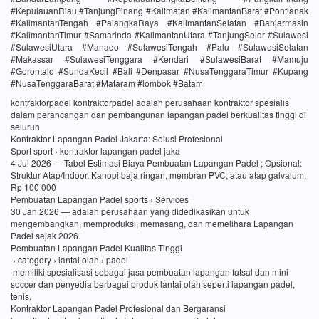
#KepulauanRiau #TanjungPinang #Kalimatan #KalimantanBarat #Pontianak
#KalimantanTengah #PalangkaRaya #KalimantanSelatan #Banjarmasin
#KalimantanTimur #Samarinda #KalimantanUtara #TanjungSelor #Sulawesi
#SulawesiUtara #Manado #SulawesiTengah #Palu #SulawesiSelatan
#Makassar #SulawesiTenggara #Kendari #SulawesiBarat #Mamuju
#Gorontalo #SundaKecil #Bali #Denpasar #NusaTenggaraTimur #Kupang
#NusaTenggaraBarat #Mataram #lombok #Batam
kontraktorpadel kontraktorpadel adalah perusahaan kontraktor spesialis
dalam perancangan dan pembangunan lapangan padel berkualitas tinggi di
seluruh
Kontraktor Lapangan Padel Jakarta: Solusi Profesional
Sport sport › kontraktor lapangan padel jaka
4 Jul 2026 — Tabel Estimasi Biaya Pembuatan Lapangan Padel ; Opsional:
Struktur Atap/Indoor, Kanopi baja ringan, membran PVC, atau atap galvalum,
Rp 100 000
Pembuatan Lapangan Padel sports › Services
30 Jan 2026 — adalah perusahaan yang didedikasikan untuk
mengembangkan, memproduksi, memasang, dan memelihara Lapangan
Padel sejak 2026
Pembuatan Lapangan Padel Kualitas Tinggi
› category › lantai olah › padel
memiliki spesialisasi sebagai jasa pembuatan lapangan futsal dan mini
soccer dan penyedia berbagai produk lantai olah seperti lapangan padel,
tenis,
Kontraktor Lapangan Padel Profesional dan Bergaransi