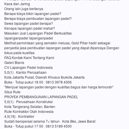
Kaca dan Jaring
Orang lain juga bertanya
Berapa biaya bikin lapangan padel?
Berapa biaya pembuatan lapangan padel?
Sewa lapangan padel berapa?
Kenapa lapangan padel mahal?
Masukan Jual Lapangan Padel Berkualitas
lapanganpadel lapanganpadel
Melihat permintaan yang semakin meluas, Gold Pillar hadir sebagai
penyedia jasa pembuatan lapangan padel yang dapat dipercaya Dengan
fokus pada kualitas
FAQ Kontak Kami Tentang Kami
Galeri Bisnis
CV Lapangan Padel Indonesia
5,0(1) · Kantor Perusahaan
Kota Jakarta Pusat, Daerah Khusus Ibukota Jakarta
Buka ⋅ Tutup pukul 18 00 · 0813 3978 4306
"Menjual lapangan padel dengan kualitas bagus dan harga termurah"
Situs Rute
PROYEK PEMBANGUNAN LAPANGAN PADEL
5,0(1) · Perusahaan Konstruksi
Kota Tangerang Selatan, Banten
Rute Kontraktor Olah Indonesia
4,5(18) · Kontraktor
Sudah beroperasi selama 7+ tahun · Kota Bks, Jawa Barat
Buka ⋅ Tutup pukul 17 00 · 0813 5189 4500