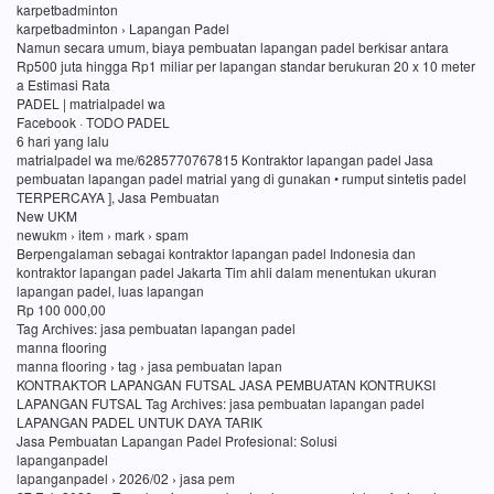
karpetbadminton
karpetbadminton › Lapangan Padel
Namun secara umum, biaya pembuatan lapangan padel berkisar antara
Rp500 juta hingga Rp1 miliar per lapangan standar berukuran 20 x 10 meter
a Estimasi Rata
PADEL | matrialpadel wa
Facebook · TODO PADEL
6 hari yang lalu
matrialpadel wa me/6285770767815 Kontraktor lapangan padel Jasa
pembuatan lapangan padel matrial yang di gunakan • rumput sintetis padel
TERPERCAYA ], Jasa Pembuatan
New UKM
newukm › item › mark › spam
Berpengalaman sebagai kontraktor lapangan padel Indonesia dan
kontraktor lapangan padel Jakarta Tim ahli dalam menentukan ukuran
lapangan padel, luas lapangan
Rp 100 000,00
Tag Archives: jasa pembuatan lapangan padel
manna flooring
manna flooring › tag › jasa pembuatan lapan
KONTRAKTOR LAPANGAN FUTSAL JASA PEMBUATAN KONTRUKSI
LAPANGAN FUTSAL Tag Archives: jasa pembuatan lapangan padel
LAPANGAN PADEL UNTUK DAYA TARIK
Jasa Pembuatan Lapangan Padel Profesional: Solusi
lapanganpadel
lapanganpadel › 2026/02 › jasa pem