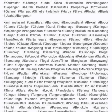
#Kontraktor #Olahraga #Padel #Jasa #Pembuatan #Pembangunan
#Lapangan #Murah #Terbaik #Berkualitas #Terpercaya #Profesional
#Garansi #Rumput #Sintetis #Interlock #Harga #Biaya #Rincian #Bisnis
#Usaha #Bangunan
kami melayani #JawaBarat #Bandung #BandungBarat #Bekasi #Bogor
#Ciamis #Cianjur #Cirebon #Garut #Indramayu #Karawang #Kuningan
#Majalengka #Pangandaran #Purwakarta #Subang #Sukabumi #Sumedang
#Banjar #Bekasi #Cimahi #Cirebon #Depok #Sukabumi #Tasikmalaya
#JawaTengah #Banjarnegara #Banyumas #Batang #Blora #Boyolali
#Brebes #Cilacap #Demak #Grobogan #Jepara #Karanganyar #Kebumen
#Klaten #Kudus #Magelang #Pati #Pekalongan #Pemalang #Purbalingga
#Purworejo #Rembang #Semarang #Sragen #Sukoharjo #Tegal
#Temanggung #Wonogiri #Wonosobo #Magelang #Pekalongan #Salatiga
#Semarang #Surakarta #Tegal #JawaTimur #Bangkalan #Banyuwangi
#Blitar #Bojonegoro #Bondowoso #Gresik #Jember #Jombang #Kediri
#Lamongan #Lumajang #Madiun #Magetan #Malang #Mojokerto #Nganjuk
#Ngawi #Pacitan #Pamekasan #Pasuruan #Ponorogo #Probolinggo
#Sampang #Sidoarjo #Situbondo #Sumenep #Sumenep #Tuban
#Tulungagung #Batu #Blitar #Malang #Mojokerto #Pasuruan #Probolinggo
#Surabaya #Jakarta #KepulauanSeribu #Jakarta #Barat #Pusat #Selatan
#Timur #Utara #banten #Lebak #Pandeglang #Serang #Tangerang
#Cilegon #Serang #Tangerang #TangerangSelatan #Bantul #GunungKidul
#KulonProgo #Sleman #Yogyakarta #Sumatera #Aceh #BandaAceh
#SumateraUtara #Medan #SumateraBarat #Padang #Riau #Pekanbaru
#Jambi #SumateraSelatan #Palembang #Bengkulu #Lampung
#BandarLampung #KepulauanBangkaBelitung #PangkalPinang