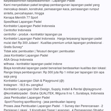
karpetbadminton karpetbadminton › Lapangan Padel
Kami menyediakan paket lengkap pembangunan lapangan padel yang
mencakup desain, konstruksi, pemasangan kaca, pemasangan rumput
sintetis, pencahayaan, hingga
Kenapa Memilih 77 Sport
Spesifikasi Lapangan Padel
Kontraktor Lapangan Padel Indonesia
Centroflor Indonesia
centroflor › produk › kontraktor lapangan pa
Kontraktor Lapangan Padel Indonesia · Harga terpasang lapangan padel
mulai dari Rp 300 Jutaan! · Kualitas premium untuk lapangan profesional ·
Gratis Survey*
Tidak ada: pembuatan ‎| Telusuri dengan: pembuatan
Jasa Kontraktor Lapangan Padel
ASA Group Indonesia
withasa › kontraktor lapangan padel indone
Biaya konstruksi lapangan padel bervariasi berdasarkan kualitas dan lokasi:
Range biaya pembangunan: Rp 300 juta Rp 1 miliar per lapangan Izin apa
saja yang
Kontraktor Lapangan Olah & Playground (@)
Instagram · 18,5 rb+ pengikut
Kontraktor Lapangan Olah Design, Supply, Install & Rental @playground ·
@kontraktorpadel · Graha QUALITEK, Wiguna II no 1, Surabaya, Indonesia
Jasa Pembuatan Lapangan Padel
Sport Flooring sportflooring › jasa pembuatan lapang
Proses Jasa Pembuatan Lapangan Padel · 1 Survey dan Perencanaan · 2
Persiapan Lokasi · 3 Konstruksi Dasar Lapangan · 4 Pemasangan Struktur