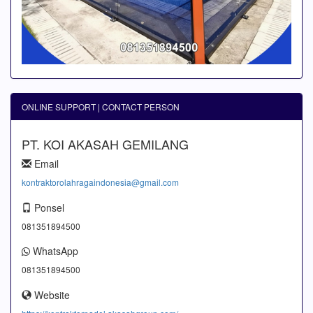
ONLINE SUPPORT | CONTACT PERSON
PT. KOI AKASAH GEMILANG
Email
kontraktorolahragaindonesia@gmail.com
Ponsel
081351894500
WhatsApp
081351894500
Website