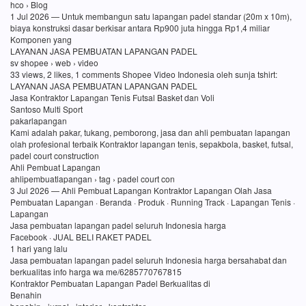
hco › Blog
1 Jul 2026 — Untuk membangun satu lapangan padel standar (20m x 10m),
biaya konstruksi dasar berkisar antara Rp900 juta hingga Rp1,4 miliar
Komponen yang
LAYANAN JASA PEMBUATAN LAPANGAN PADEL
sv shopee › web › video
33 views, 2 likes, 1 comments Shopee Video Indonesia oleh sunja tshirt:
LAYANAN JASA PEMBUATAN LAPANGAN PADEL
Jasa Kontraktor Lapangan Tenis Futsal Basket dan Voli
Santoso Multi Sport
pakarlapangan
Kami adalah pakar, tukang, pemborong, jasa dan ahli pembuatan lapangan
olah profesional terbaik Kontraktor lapangan tenis, sepakbola, basket, futsal,
padel court construction
Ahli Pembuat Lapangan
ahlipembuatlapangan › tag › padel court con
3 Jul 2026 — Ahli Pembuat Lapangan Kontraktor Lapangan Olah Jasa
Pembuatan Lapangan · Beranda · Produk · Running Track · Lapangan Tenis ·
Lapangan
Jasa pembuatan lapangan padel seluruh Indonesia harga
Facebook · JUAL BELI RAKET PADEL
1 hari yang lalu
Jasa pembuatan lapangan padel seluruh Indonesia harga bersahabat dan
berkualitas info harga wa me/6285770767815
Kontraktor Pembuatan Lapangan Padel Berkualitas di
Benahin