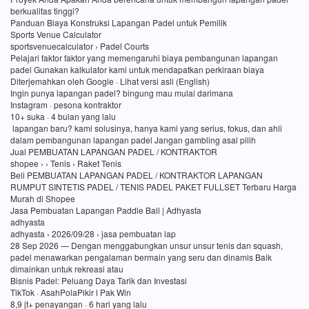
berkualitas tinggi?
Panduan Biaya Konstruksi Lapangan Padel untuk Pemilik
Sports Venue Calculator
sportsvenuecalculator › Padel Courts
Pelajari faktor faktor yang memengaruhi biaya pembangunan lapangan
padel Gunakan kalkulator kami untuk mendapatkan perkiraan biaya
Diterjemahkan oleh Google · Lihat versi asli (English)
Ingin punya lapangan padel? bingung mau mulai darimana
Instagram · pesona kontraktor
10+ suka · 4 bulan yang lalu
lapangan baru? kami solusinya, hanya kami yang serius, fokus, dan ahli
dalam pembangunan lapangan padel Jangan gambling asal pilih
Jual PEMBUATAN LAPANGAN PADEL / KONTRAKTOR
shopee › › Tenis › Raket Tenis
Beli PEMBUATAN LAPANGAN PADEL / KONTRAKTOR LAPANGAN
RUMPUT SINTETIS PADEL / TENIS PADEL PAKET FULLSET Terbaru Harga
Murah di Shopee
Jasa Pembuatan Lapangan Paddle Ball | Adhyasta
adhyasta
adhyasta › 2026/09/28 › jasa pembuatan lap
28 Sep 2026 — Dengan menggabungkan unsur unsur tenis dan squash,
padel menawarkan pengalaman bermain yang seru dan dinamis Baik
dimainkan untuk rekreasi atau
Bisnis Padel: Peluang Daya Tarik dan Investasi
TikTok · AsahPolaPikir l Pak Win
8,9 jt+ penayangan · 6 hari yang lalu