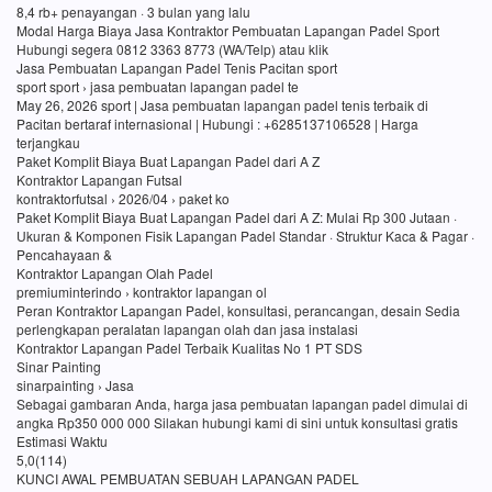
8,4 rb+ penayangan · 3 bulan yang lalu
Modal Harga Biaya Jasa Kontraktor Pembuatan Lapangan Padel Sport
Hubungi segera 0812 3363 8773 (WA/Telp) atau klik
Jasa Pembuatan Lapangan Padel Tenis Pacitan sport
sport sport › jasa pembuatan lapangan padel te
May 26, 2026 sport | Jasa pembuatan lapangan padel tenis terbaik di
Pacitan bertaraf internasional | Hubungi : +6285137106528 | Harga
terjangkau
Paket Komplit Biaya Buat Lapangan Padel dari A Z
Kontraktor Lapangan Futsal
kontraktorfutsal › 2026/04 › paket ko
Paket Komplit Biaya Buat Lapangan Padel dari A Z: Mulai Rp 300 Jutaan ·
Ukuran & Komponen Fisik Lapangan Padel Standar · Struktur Kaca & Pagar ·
Pencahayaan &
Kontraktor Lapangan Olah Padel
premiuminterindo › kontraktor lapangan ol
Peran Kontraktor Lapangan Padel, konsultasi, perancangan, desain Sedia
perlengkapan peralatan lapangan olah dan jasa instalasi
Kontraktor Lapangan Padel Terbaik Kualitas No 1 PT SDS
Sinar Painting
sinarpainting › Jasa
Sebagai gambaran Anda, harga jasa pembuatan lapangan padel dimulai di
angka Rp350 000 000 Silakan hubungi kami di sini untuk konsultasi gratis
Estimasi Waktu
5,0(114)
KUNCI AWAL PEMBUATAN SEBUAH LAPANGAN PADEL