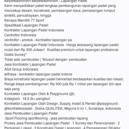
karpetbadminton karpetbadminton › Lapangan Padel
Kami menyediakan paket lengkap pembangunan lapangan padel yang
mencakup desain, konstruksi, pemasangan kaca, pemasangan rumput
sintetis, pencahayaan, hingga
Kenapa Memilih 77 Sport
Spesifikasi Lapangan Padel
Kontraktor Lapangan Padel Indonesia
Centroflor Indonesia
centroflor › produk › kontraktor lapangan pa
Kontraktor Lapangan Padel Indonesia · Harga terpasang lapangan padel
mulai dari Rp 300 Jutaan! · Kualitas premium untuk lapangan profesional ·
Gratis Survey*
Tidak ada: pembuatan ‎| Telusuri dengan: pembuatan
Jasa Kontraktor Lapangan Padel
ASA Group Indonesia
withasa › kontraktor lapangan padel indone
Biaya konstruksi lapangan padel bervariasi berdasarkan kualitas dan lokasi:
Range biaya pembangunan: Rp 300 juta Rp 1 miliar per lapangan Izin apa
saja yang
Kontraktor Lapangan Olah & Playground (@)
Instagram · 18,5 rb+ pengikut
Kontraktor Lapangan Olah Design, Supply, Install & Rental @playground ·
@kontraktorpadel · Graha QUALITEK, Wiguna II no 1, Surabaya, Indonesia
Jasa Pembuatan Lapangan Padel
Sport Flooring sportflooring › jasa pembuatan lapang
Proses Jasa Pembuatan Lapangan Padel · 1 Survey dan Perencanaan · 2
Persiapan Lokasi · 3 Konstruksi Dasar Lapangan · 4 Pemasangan Struktur