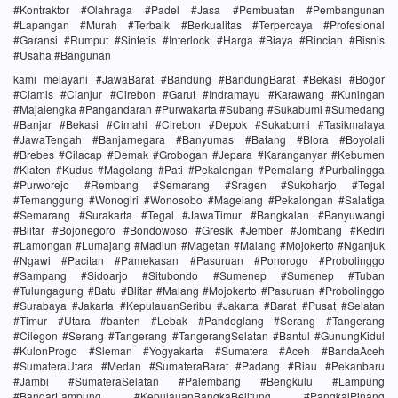
#Kontraktor #Olahraga #Padel #Jasa #Pembuatan #Pembangunan
#Lapangan #Murah #Terbaik #Berkualitas #Terpercaya #Profesional
#Garansi #Rumput #Sintetis #Interlock #Harga #Biaya #Rincian #Bisnis
#Usaha #Bangunan
kami melayani #JawaBarat #Bandung #BandungBarat #Bekasi #Bogor
#Ciamis #Cianjur #Cirebon #Garut #Indramayu #Karawang #Kuningan
#Majalengka #Pangandaran #Purwakarta #Subang #Sukabumi #Sumedang
#Banjar #Bekasi #Cimahi #Cirebon #Depok #Sukabumi #Tasikmalaya
#JawaTengah #Banjarnegara #Banyumas #Batang #Blora #Boyolali
#Brebes #Cilacap #Demak #Grobogan #Jepara #Karanganyar #Kebumen
#Klaten #Kudus #Magelang #Pati #Pekalongan #Pemalang #Purbalingga
#Purworejo #Rembang #Semarang #Sragen #Sukoharjo #Tegal
#Temanggung #Wonogiri #Wonosobo #Magelang #Pekalongan #Salatiga
#Semarang #Surakarta #Tegal #JawaTimur #Bangkalan #Banyuwangi
#Blitar #Bojonegoro #Bondowoso #Gresik #Jember #Jombang #Kediri
#Lamongan #Lumajang #Madiun #Magetan #Malang #Mojokerto #Nganjuk
#Ngawi #Pacitan #Pamekasan #Pasuruan #Ponorogo #Probolinggo
#Sampang #Sidoarjo #Situbondo #Sumenep #Sumenep #Tuban
#Tulungagung #Batu #Blitar #Malang #Mojokerto #Pasuruan #Probolinggo
#Surabaya #Jakarta #KepulauanSeribu #Jakarta #Barat #Pusat #Selatan
#Timur #Utara #banten #Lebak #Pandeglang #Serang #Tangerang
#Cilegon #Serang #Tangerang #TangerangSelatan #Bantul #GunungKidul
#KulonProgo #Sleman #Yogyakarta #Sumatera #Aceh #BandaAceh
#SumateraUtara #Medan #SumateraBarat #Padang #Riau #Pekanbaru
#Jambi #SumateraSelatan #Palembang #Bengkulu #Lampung
#BandarLampung #KepulauanBangkaBelitung #PangkalPinang