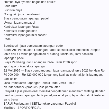
"Tempat nya nyaman bagus dan bersih"
Situs Rute
Bisnis lainnya
Orang lain juga menelusuri
Biaya pembuatan lapangan padel
Ukuran lapangan padel
Kontraktor lapangan Futsal
Kontraktor lapangan olah
Kontraktor lapangan mini soccer
Padel
Sport sport › jasa pembuatan lapangan padel
Sport, Ahli Pembuatan Lapangan Padel Berkualitas di Indonesia Dengan
lebih dari 11 tahun pengalaman di bidang konstruksi, kami pastikan
lapangan padel
Biaya Pembangunan Lapangan Padel Tenis 2026 sport
sport sport › kontraktor lapangan
22 Mei 2026 — Biaya pembangunan lapangan padel tenis 2026 berkisar Rp
70 000 000 – Rp 120 000 000 tergantung kualitas material, jenis lapangan,
dan faktor
Jasa Pembuatan Lapangan Tennis Padel Jawa Timur
en indonetwork › product › jasa pembuatan
Penyedia jasa profesional memiliki pengetahuan mendalam tentang standar
pembangunan lapangan tenis padel, material yang tepat, dan teknik instalasi
yang benar
BARU! Pembuatan 1 SET Lengkap Lapangan Padel di
YouTube · SPORT OFFICIAL