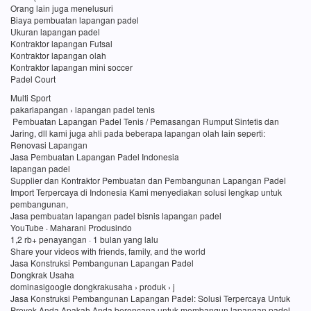
Orang lain juga menelusuri
Biaya pembuatan lapangan padel
Ukuran lapangan padel
Kontraktor lapangan Futsal
Kontraktor lapangan olah
Kontraktor lapangan mini soccer
Padel Court
Multi Sport
pakarlapangan › lapangan padel tenis
Pembuatan Lapangan Padel Tenis / Pemasangan Rumput Sintetis dan
Jaring, dll kami juga ahli pada beberapa lapangan olah lain seperti:
Renovasi Lapangan
Jasa Pembuatan Lapangan Padel Indonesia
lapangan padel
Supplier dan Kontraktor Pembuatan dan Pembangunan Lapangan Padel
Import Terpercaya di Indonesia Kami menyediakan solusi lengkap untuk
pembangunan,
Jasa pembuatan lapangan padel bisnis lapangan padel
YouTube · Maharani Produsindo
1,2 rb+ penayangan · 1 bulan yang lalu
Share your videos with friends, family, and the world
Jasa Konstruksi Pembangunan Lapangan Padel
Dongkrak Usaha
dominasigoogle dongkrakusaha › produk › j
Jasa Konstruksi Pembangunan Lapangan Padel: Solusi Terpercaya Untuk
Proyek Anda Apakah Anda berencana untuk membangun lapangan padel