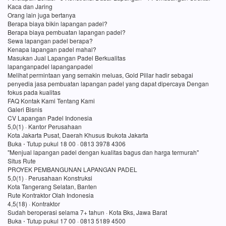
Kaca dan Jaring
Orang lain juga bertanya
Berapa biaya bikin lapangan padel?
Berapa biaya pembuatan lapangan padel?
Sewa lapangan padel berapa?
Kenapa lapangan padel mahal?
Masukan Jual Lapangan Padel Berkualitas
lapanganpadel lapanganpadel
Melihat permintaan yang semakin meluas, Gold Pillar hadir sebagai
penyedia jasa pembuatan lapangan padel yang dapat dipercaya Dengan
fokus pada kualitas
FAQ Kontak Kami Tentang Kami
Galeri Bisnis
CV Lapangan Padel Indonesia
5,0(1) · Kantor Perusahaan
Kota Jakarta Pusat, Daerah Khusus Ibukota Jakarta
Buka ⋅ Tutup pukul 18 00 · 0813 3978 4306
"Menjual lapangan padel dengan kualitas bagus dan harga termurah"
Situs Rute
PROYEK PEMBANGUNAN LAPANGAN PADEL
5,0(1) · Perusahaan Konstruksi
Kota Tangerang Selatan, Banten
Rute Kontraktor Olah Indonesia
4,5(18) · Kontraktor
Sudah beroperasi selama 7+ tahun · Kota Bks, Jawa Barat
Buka ⋅ Tutup pukul 17 00 · 0813 5189 4500