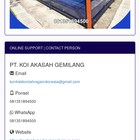
ONLINE SUPPORT | CONTACT PERSON
PT. KOI AKASAH GEMILANG
Email
kontraktorolahragaindonesia@gmail.com
Ponsel
081351894500
WhatsApp
081351894500
Website