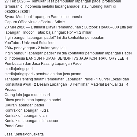
27 Feb 2026 — Temukan jasa pembuatan lapangan padel profesional
termurah di Indonesia melalui lapanganpadel atau hubungi kami di
085280828081
Syarat Membuat Lapangan Padel di Indonesia
Gapura Office virtualofficeku › Article
20 Mei 2026 — Estimasi Biaya Pembangunan ; Outdoor: Rp600–800 juta per
lapangan ; Indoor + atap baja ringan: Rp1–1,2 miliar
Ingin bangun lapangan padel? Ini dia kontraktor pembuatan
YouTube · Universal Solusindo
280+ penayangan · 2 bulan yang lalu
Ingin bangun lapangan padel? Ini dia kontraktor pembuatan lapangan Padel
di Indonesia BANGUN RUMAH SENDIRI VS JASA KONTRAKTOR? LEBIH
Pembuatan dan Jasa Pasang Lapangan Padel
mediajaringsport
mediajaringsport › pembuatan dan jasa pasan
Tahapan Penting dalam Pembuatan Lapangan Padel · 1 Survei Lokasi dan
Konsultasi Awal · 2 Desain Lapangan · 3 Pemilihan Material Berkualitas · 4
Proses
Orang lain juga menelusuri
Biaya pembuatan lapangan padel
Ukuran lapangan padel
Kontraktor lapangan Futsal
Kontraktor lapangan olah
Kontraktor lapangan mini soccer
Padel Court
Jasa Kontraktor Jakarta