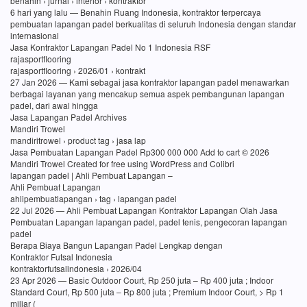
benahin › jurnal › interior › kontraktor
6 hari yang lalu — Benahin Ruang Indonesia, kontraktor terpercaya
pembuatan lapangan padel berkualitas di seluruh Indonesia dengan standar
internasional
Jasa Kontraktor Lapangan Padel No 1 Indonesia RSF
rajasportflooring
rajasportflooring › 2026/01 › kontrakt
27 Jan 2026 — Kami sebagai jasa kontraktor lapangan padel menawarkan
berbagai layanan yang mencakup semua aspek pembangunan lapangan
padel, dari awal hingga
Jasa Lapangan Padel Archives
Mandiri Trowel
mandiritrowel › product tag › jasa lap
Jasa Pembuatan Lapangan Padel Rp300 000 000 Add to cart © 2026
Mandiri Trowel Created for free using WordPress and Colibri
lapangan padel | Ahli Pembuat Lapangan –
Ahli Pembuat Lapangan
ahlipembuatlapangan › tag › lapangan padel
22 Jul 2026 — Ahli Pembuat Lapangan Kontraktor Lapangan Olah Jasa
Pembuatan Lapangan lapangan padel, padel tenis, pengecoran lapangan
padel
Berapa Biaya Bangun Lapangan Padel Lengkap dengan
Kontraktor Futsal Indonesia
kontraktorfutsalindonesia › 2026/04
23 Apr 2026 — Basic Outdoor Court, Rp 250 juta – Rp 400 juta ; Indoor
Standard Court, Rp 500 juta – Rp 800 juta ; Premium Indoor Court, > Rp 1
miliar (