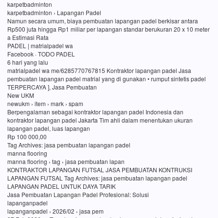
karpetbadminton
karpetbadminton › Lapangan Padel
Namun secara umum, biaya pembuatan lapangan padel berkisar antara
Rp500 juta hingga Rp1 miliar per lapangan standar berukuran 20 x 10 meter
a Estimasi Rata
PADEL | matrialpadel wa
Facebook · TODO PADEL
6 hari yang lalu
matrialpadel wa me/6285770767815 Kontraktor lapangan padel Jasa
pembuatan lapangan padel matrial yang di gunakan • rumput sintetis padel
TERPERCAYA ], Jasa Pembuatan
New UKM
newukm › item › mark › spam
Berpengalaman sebagai kontraktor lapangan padel Indonesia dan
kontraktor lapangan padel Jakarta Tim ahli dalam menentukan ukuran
lapangan padel, luas lapangan
Rp 100 000,00
Tag Archives: jasa pembuatan lapangan padel
manna flooring
manna flooring › tag › jasa pembuatan lapan
KONTRAKTOR LAPANGAN FUTSAL JASA PEMBUATAN KONTRUKSI
LAPANGAN FUTSAL Tag Archives: jasa pembuatan lapangan padel
LAPANGAN PADEL UNTUK DAYA TARIK
Jasa Pembuatan Lapangan Padel Profesional: Solusi
lapanganpadel
lapanganpadel › 2026/02 › jasa pem