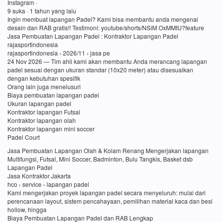
Instagram ·
9 suka · 1 tahun yang lalu
Ingin membuat lapangan Padel? Kami bisa membantu anda mengenai
desain dan RAB gratis!! Testimoni: youtube/shorts/NSiM OxMMtU?feature
Jasa Pembuatan Lapangan Padel : Kontraktor Lapangan Padel
rajasportindonesia
rajasportindonesia › 2026/11 › jasa pe
24 Nov 2026 — Tim ahli kami akan membantu Anda merancang lapangan
padel sesuai dengan ukuran standar (10x20 meter) atau disesuaikan
dengan kebutuhan spesifik
Orang lain juga menelusuri
Biaya pembuatan lapangan padel
Ukuran lapangan padel
Kontraktor lapangan Futsal
Kontraktor lapangan olah
Kontraktor lapangan mini soccer
Padel Court
Jasa Pembuatan Lapangan Olah & Kolam Renang Mengerjakan lapangan
Multifungsi, Futsal, Mini Soccer, Badminton, Bulu Tangkis, Basket dsb
Lapangan Padel
Jasa Kontraktor Jakarta
hco › service › lapangan padel
Kami mengerjakan proyek lapangan padel secara menyeluruh: mulai dari
perencanaan layout, sistem pencahayaan, pemilihan material kaca dan besi
hollow, hingga
Biaya Pembuatan Lapangan Padel dan RAB Lengkap