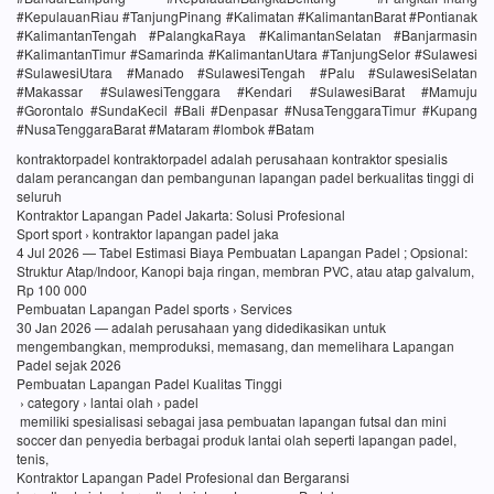
#KepulauanRiau #TanjungPinang #Kalimatan #KalimantanBarat #Pontianak
#KalimantanTengah #PalangkaRaya #KalimantanSelatan #Banjarmasin
#KalimantanTimur #Samarinda #KalimantanUtara #TanjungSelor #Sulawesi
#SulawesiUtara #Manado #SulawesiTengah #Palu #SulawesiSelatan
#Makassar #SulawesiTenggara #Kendari #SulawesiBarat #Mamuju
#Gorontalo #SundaKecil #Bali #Denpasar #NusaTenggaraTimur #Kupang
#NusaTenggaraBarat #Mataram #lombok #Batam
kontraktorpadel kontraktorpadel adalah perusahaan kontraktor spesialis
dalam perancangan dan pembangunan lapangan padel berkualitas tinggi di
seluruh
Kontraktor Lapangan Padel Jakarta: Solusi Profesional
Sport sport › kontraktor lapangan padel jaka
4 Jul 2026 — Tabel Estimasi Biaya Pembuatan Lapangan Padel ; Opsional:
Struktur Atap/Indoor, Kanopi baja ringan, membran PVC, atau atap galvalum,
Rp 100 000
Pembuatan Lapangan Padel sports › Services
30 Jan 2026 — adalah perusahaan yang didedikasikan untuk
mengembangkan, memproduksi, memasang, dan memelihara Lapangan
Padel sejak 2026
Pembuatan Lapangan Padel Kualitas Tinggi
› category › lantai olah › padel
memiliki spesialisasi sebagai jasa pembuatan lapangan futsal dan mini
soccer dan penyedia berbagai produk lantai olah seperti lapangan padel,
tenis,
Kontraktor Lapangan Padel Profesional dan Bergaransi