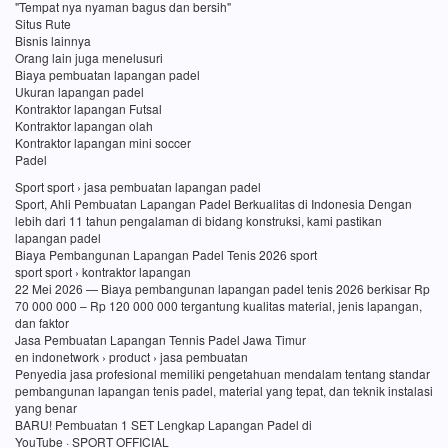
"Tempat nya nyaman bagus dan bersih"
Situs Rute
Bisnis lainnya
Orang lain juga menelusuri
Biaya pembuatan lapangan padel
Ukuran lapangan padel
Kontraktor lapangan Futsal
Kontraktor lapangan olah
Kontraktor lapangan mini soccer
Padel
Sport sport › jasa pembuatan lapangan padel
Sport, Ahli Pembuatan Lapangan Padel Berkualitas di Indonesia Dengan
lebih dari 11 tahun pengalaman di bidang konstruksi, kami pastikan
lapangan padel
Biaya Pembangunan Lapangan Padel Tenis 2026 sport
sport sport › kontraktor lapangan
22 Mei 2026 — Biaya pembangunan lapangan padel tenis 2026 berkisar Rp
70 000 000 – Rp 120 000 000 tergantung kualitas material, jenis lapangan,
dan faktor
Jasa Pembuatan Lapangan Tennis Padel Jawa Timur
en indonetwork › product › jasa pembuatan
Penyedia jasa profesional memiliki pengetahuan mendalam tentang standar
pembangunan lapangan tenis padel, material yang tepat, dan teknik instalasi
yang benar
BARU! Pembuatan 1 SET Lengkap Lapangan Padel di
YouTube · SPORT OFFICIAL