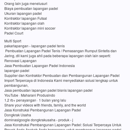
Orang lain juga menelusuri
Biaya pembuatan lapangan padel
Ukuran lapangan padel
Kontraktor lapangan Futsal
Kontraktor lapangan olah
Kontraktor lapangan mini soccer
Padel Court
Multi Sport
pakarlapangan › lapangan padel tenis
Pembuatan Lapangan Padel Tenis / Pemasangan Rumput Sintetis dan
Jaring, dll kami juga ahli pada beberapa lapangan olah lain seperti:
Renovasi Lapangan
Jasa Pembuatan Lapangan Padel Indonesia
lapangan padel
Supplier dan Kontraktor Pembuatan dan Pembangunan Lapangan Padel
Import Terpercaya di Indonesia Kami menyediakan solusi lengkap untuk
pembangunan,
Jasa pembuatan lapangan padel bisnis lapangan padel
YouTube · Maharani Produsindo
1,2 rb+ penayangan · 1 bulan yang lalu
Share your videos with friends, family, and the world
Jasa Konstruksi Pembangunan Lapangan Padel
Dongkrak Usaha
dominasigoogle dongkrakusaha › produk › j
Jasa Konstruksi Pembangunan Lapangan Padel: Solusi Terpercaya Untuk
Proyek Anda Apakah Anda berencana untuk membangun lapangan padel