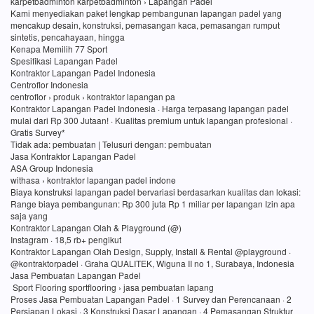
karpetbadminton karpetbadminton › Lapangan Padel
Kami menyediakan paket lengkap pembangunan lapangan padel yang
mencakup desain, konstruksi, pemasangan kaca, pemasangan rumput
sintetis, pencahayaan, hingga
Kenapa Memilih 77 Sport
Spesifikasi Lapangan Padel
Kontraktor Lapangan Padel Indonesia
Centroflor Indonesia
centroflor › produk › kontraktor lapangan pa
Kontraktor Lapangan Padel Indonesia · Harga terpasang lapangan padel
mulai dari Rp 300 Jutaan! · Kualitas premium untuk lapangan profesional ·
Gratis Survey*
Tidak ada: pembuatan ‎| Telusuri dengan: pembuatan
Jasa Kontraktor Lapangan Padel
ASA Group Indonesia
withasa › kontraktor lapangan padel indone
Biaya konstruksi lapangan padel bervariasi berdasarkan kualitas dan lokasi:
Range biaya pembangunan: Rp 300 juta Rp 1 miliar per lapangan Izin apa
saja yang
Kontraktor Lapangan Olah & Playground (@)
Instagram · 18,5 rb+ pengikut
Kontraktor Lapangan Olah Design, Supply, Install & Rental @playground ·
@kontraktorpadel · Graha QUALITEK, Wiguna II no 1, Surabaya, Indonesia
Jasa Pembuatan Lapangan Padel
Sport Flooring sportflooring › jasa pembuatan lapang
Proses Jasa Pembuatan Lapangan Padel · 1 Survey dan Perencanaan · 2
Persiapan Lokasi · 3 Konstruksi Dasar Lapangan · 4 Pemasangan Struktur