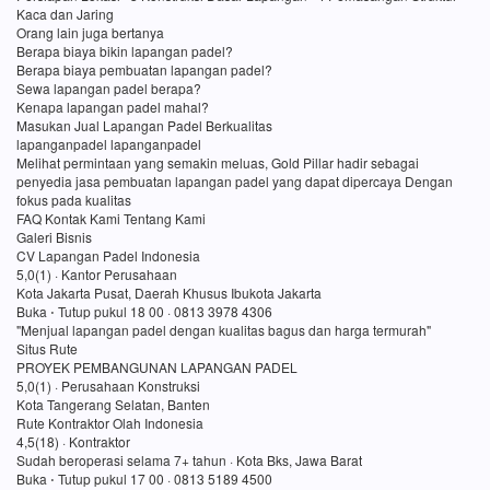
Kaca dan Jaring
Orang lain juga bertanya
Berapa biaya bikin lapangan padel?
Berapa biaya pembuatan lapangan padel?
Sewa lapangan padel berapa?
Kenapa lapangan padel mahal?
Masukan Jual Lapangan Padel Berkualitas
lapanganpadel lapanganpadel
Melihat permintaan yang semakin meluas, Gold Pillar hadir sebagai
penyedia jasa pembuatan lapangan padel yang dapat dipercaya Dengan
fokus pada kualitas
FAQ Kontak Kami Tentang Kami
Galeri Bisnis
CV Lapangan Padel Indonesia
5,0(1) · Kantor Perusahaan
Kota Jakarta Pusat, Daerah Khusus Ibukota Jakarta
Buka ⋅ Tutup pukul 18 00 · 0813 3978 4306
"Menjual lapangan padel dengan kualitas bagus dan harga termurah"
Situs Rute
PROYEK PEMBANGUNAN LAPANGAN PADEL
5,0(1) · Perusahaan Konstruksi
Kota Tangerang Selatan, Banten
Rute Kontraktor Olah Indonesia
4,5(18) · Kontraktor
Sudah beroperasi selama 7+ tahun · Kota Bks, Jawa Barat
Buka ⋅ Tutup pukul 17 00 · 0813 5189 4500