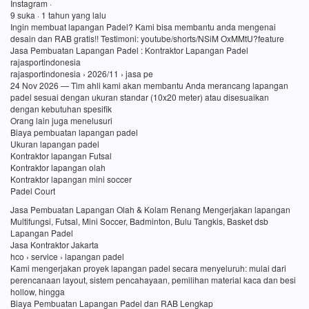
Instagram ·
9 suka · 1 tahun yang lalu
Ingin membuat lapangan Padel? Kami bisa membantu anda mengenai
desain dan RAB gratis!! Testimoni: youtube/shorts/NSiM OxMMtU?feature
Jasa Pembuatan Lapangan Padel : Kontraktor Lapangan Padel
rajasportindonesia
rajasportindonesia › 2026/11 › jasa pe
24 Nov 2026 — Tim ahli kami akan membantu Anda merancang lapangan
padel sesuai dengan ukuran standar (10x20 meter) atau disesuaikan
dengan kebutuhan spesifik
Orang lain juga menelusuri
Biaya pembuatan lapangan padel
Ukuran lapangan padel
Kontraktor lapangan Futsal
Kontraktor lapangan olah
Kontraktor lapangan mini soccer
Padel Court
Jasa Pembuatan Lapangan Olah & Kolam Renang Mengerjakan lapangan
Multifungsi, Futsal, Mini Soccer, Badminton, Bulu Tangkis, Basket dsb
Lapangan Padel
Jasa Kontraktor Jakarta
hco › service › lapangan padel
Kami mengerjakan proyek lapangan padel secara menyeluruh: mulai dari
perencanaan layout, sistem pencahayaan, pemilihan material kaca dan besi
hollow, hingga
Biaya Pembuatan Lapangan Padel dan RAB Lengkap