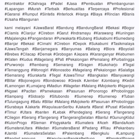
#Kontraktor #Olahraga #Padel #Jasa #Pembuatan #Pembangunan
#Lapangan #Murah #Terbaik #Berkualitas #Terpercaya #Profesional
#Garansi #Rumput #Sintetis #Interlock #Harga #Biaya #Rincian #Bisnis
#Usaha #Bangunan
kami melayani #JawaBarat #Bandung #BandungBarat #Bekasi #Bogor
#Ciamis #Cianjur #Cirebon #Garut #Indramayu #Karawang #Kuningan
#Majalengka #Pangandaran #Purwakarta #Subang #Sukabumi #Sumedang
#Banjar #Bekasi #Cimahi #Cirebon #Depok #Sukabumi #Tasikmalaya
#JawaTengah #Banjarnegara #Banyumas #Batang #Blora #Boyolali
#Brebes #Cilacap #Demak #Grobogan #Jepara #Karanganyar #Kebumen
#Klaten #Kudus #Magelang #Pati #Pekalongan #Pemalang #Purbalingga
#Purworejo #Rembang #Semarang #Sragen #Sukoharjo #Tegal
#Temanggung #Wonogiri #Wonosobo #Magelang #Pekalongan #Salatiga
#Semarang #Surakarta #Tegal #JawaTimur #Bangkalan #Banyuwangi
#Blitar #Bojonegoro #Bondowoso #Gresik #Jember #Jombang #Kediri
#Lamongan #Lumajang #Madiun #Magetan #Malang #Mojokerto #Nganjuk
#Ngawi #Pacitan #Pamekasan #Pasuruan #Ponorogo #Probolinggo
#Sampang #Sidoarjo #Situbondo #Sumenep #Sumenep #Tuban
#Tulungagung #Batu #Blitar #Malang #Mojokerto #Pasuruan #Probolinggo
#Surabaya #Jakarta #KepulauanSeribu #Jakarta #Barat #Pusat #Selatan
#Timur #Utara #banten #Lebak #Pandeglang #Serang #Tangerang
#Cilegon #Serang #Tangerang #TangerangSelatan #Bantul #GunungKidul
#KulonProgo #Sleman #Yogyakarta #Sumatera #Aceh #BandaAceh
#SumateraUtara #Medan #SumateraBarat #Padang #Riau #Pekanbaru
#Jambi #SumateraSelatan #Palembang #Bengkulu #Lampung
#BandarLampung #KepulauanBangkaBelitung #PangkalPinang