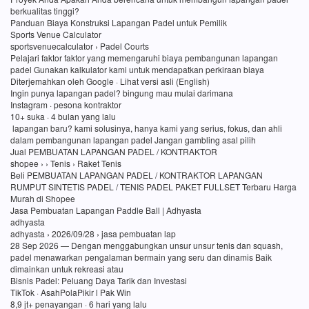
berkualitas tinggi?
Panduan Biaya Konstruksi Lapangan Padel untuk Pemilik
Sports Venue Calculator
sportsvenuecalculator › Padel Courts
Pelajari faktor faktor yang memengaruhi biaya pembangunan lapangan
padel Gunakan kalkulator kami untuk mendapatkan perkiraan biaya
Diterjemahkan oleh Google · Lihat versi asli (English)
Ingin punya lapangan padel? bingung mau mulai darimana
Instagram · pesona kontraktor
10+ suka · 4 bulan yang lalu
lapangan baru? kami solusinya, hanya kami yang serius, fokus, dan ahli
dalam pembangunan lapangan padel Jangan gambling asal pilih
Jual PEMBUATAN LAPANGAN PADEL / KONTRAKTOR
shopee › › Tenis › Raket Tenis
Beli PEMBUATAN LAPANGAN PADEL / KONTRAKTOR LAPANGAN
RUMPUT SINTETIS PADEL / TENIS PADEL PAKET FULLSET Terbaru Harga
Murah di Shopee
Jasa Pembuatan Lapangan Paddle Ball | Adhyasta
adhyasta
adhyasta › 2026/09/28 › jasa pembuatan lap
28 Sep 2026 — Dengan menggabungkan unsur unsur tenis dan squash,
padel menawarkan pengalaman bermain yang seru dan dinamis Baik
dimainkan untuk rekreasi atau
Bisnis Padel: Peluang Daya Tarik dan Investasi
TikTok · AsahPolaPikir l Pak Win
8,9 jt+ penayangan · 6 hari yang lalu