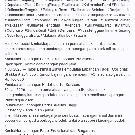
#KepulauanRiau #TanjungPinang #Kalimatan #KalimantanBarat #Pontianak
#KalimantanTengah #PalangkaRaya #KalimantanSelatan #Banjarmasin
#KalimantanTimur #Samarinda #KalimantanUtara #TanjungSelor #Sulawesi
#SulawesiUtara #Manado #SulawesiTengah #Palu #SulawesiSelatan
#Makassar #SulawesiTenggara #Kendari #SulawesiBarat #Mamuju
#Gorontalo #SundaKecil #Bali #Denpasar #NusaTenggaraTimur #Kupang
#NusaTenggaraBarat #Mataram #lombok #Batam
kontraktorpadel kontraktorpadel adalah perusahaan kontraktor spesialis
dalam perancangan dan pembangunan lapangan padel berkualitas tinggi di
seluruh
Kontraktor Lapangan Padel Jakarta: Solusi Profesional
Sport sport › kontraktor lapangan padel jaka
4 Jul 2026 — Tabel Estimasi Biaya Pembuatan Lapangan Padel ; Opsional:
Struktur Atap/Indoor, Kanopi baja ringan, membran PVC, atau atap galvalum,
Rp 100 000
Pembuatan Lapangan Padel sports › Services
30 Jan 2026 — adalah perusahaan yang didedikasikan untuk
mengembangkan, memproduksi, memasang, dan memelihara Lapangan
Padel sejak 2026
Pembuatan Lapangan Padel Kualitas Tinggi
› category › lantai olah › padel
memiliki spesialisasi sebagai jasa pembuatan lapangan futsal dan mini
soccer dan penyedia berbagai produk lantai olah seperti lapangan padel,
tenis,
Kontraktor Lapangan Padel Profesional dan Bergaransi