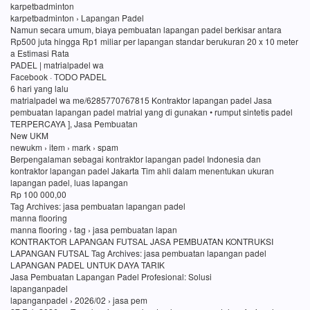
karpetbadminton
karpetbadminton › Lapangan Padel
Namun secara umum, biaya pembuatan lapangan padel berkisar antara
Rp500 juta hingga Rp1 miliar per lapangan standar berukuran 20 x 10 meter
a Estimasi Rata
PADEL | matrialpadel wa
Facebook · TODO PADEL
6 hari yang lalu
matrialpadel wa me/6285770767815 Kontraktor lapangan padel Jasa
pembuatan lapangan padel matrial yang di gunakan • rumput sintetis padel
TERPERCAYA ], Jasa Pembuatan
New UKM
newukm › item › mark › spam
Berpengalaman sebagai kontraktor lapangan padel Indonesia dan
kontraktor lapangan padel Jakarta Tim ahli dalam menentukan ukuran
lapangan padel, luas lapangan
Rp 100 000,00
Tag Archives: jasa pembuatan lapangan padel
manna flooring
manna flooring › tag › jasa pembuatan lapan
KONTRAKTOR LAPANGAN FUTSAL JASA PEMBUATAN KONTRUKSI
LAPANGAN FUTSAL Tag Archives: jasa pembuatan lapangan padel
LAPANGAN PADEL UNTUK DAYA TARIK
Jasa Pembuatan Lapangan Padel Profesional: Solusi
lapanganpadel
lapanganpadel › 2026/02 › jasa pem