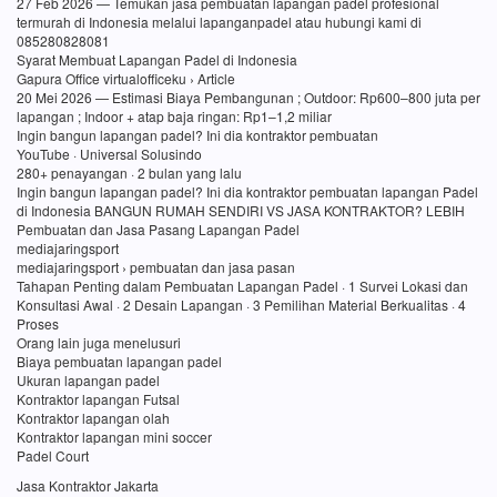
27 Feb 2026 — Temukan jasa pembuatan lapangan padel profesional
termurah di Indonesia melalui lapanganpadel atau hubungi kami di
085280828081
Syarat Membuat Lapangan Padel di Indonesia
Gapura Office virtualofficeku › Article
20 Mei 2026 — Estimasi Biaya Pembangunan ; Outdoor: Rp600–800 juta per
lapangan ; Indoor + atap baja ringan: Rp1–1,2 miliar
Ingin bangun lapangan padel? Ini dia kontraktor pembuatan
YouTube · Universal Solusindo
280+ penayangan · 2 bulan yang lalu
Ingin bangun lapangan padel? Ini dia kontraktor pembuatan lapangan Padel
di Indonesia BANGUN RUMAH SENDIRI VS JASA KONTRAKTOR? LEBIH
Pembuatan dan Jasa Pasang Lapangan Padel
mediajaringsport
mediajaringsport › pembuatan dan jasa pasan
Tahapan Penting dalam Pembuatan Lapangan Padel · 1 Survei Lokasi dan
Konsultasi Awal · 2 Desain Lapangan · 3 Pemilihan Material Berkualitas · 4
Proses
Orang lain juga menelusuri
Biaya pembuatan lapangan padel
Ukuran lapangan padel
Kontraktor lapangan Futsal
Kontraktor lapangan olah
Kontraktor lapangan mini soccer
Padel Court
Jasa Kontraktor Jakarta