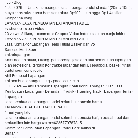
hco › Blog
1 Jul 2026 — Untuk membangun satu lapangan padel standar (20m x 10m),
biaya konstruksi dasar berkisar antara Rp900 juta hingga Rp1,4 miliar
Komponen yang
LAYANAN JASA PEMBUATAN LAPANGAN PADEL
sv shopee › web › video
33 views, 2 likes, 1 comments Shopee Video Indonesia oleh sunja tshirt:
LAYANAN JASA PEMBUATAN LAPANGAN PADEL
Jasa Kontraktor Lapangan Tenis Futsal Basket dan Voli
Santoso Multi Sport
pakarlapangan
Kami adalah pakar, tukang, pemborong, jasa dan ahli pembuatan lapangan
olah profesional terbaik Kontraktor lapangan tenis, sepakbola, basket, futsal,
padel court construction
Ahli Pembuat Lapangan
ahlipembuatlapangan › tag › padel court con
3 Jul 2026 — Ahli Pembuat Lapangan Kontraktor Lapangan Olah Jasa
Pembuatan Lapangan · Beranda · Produk · Running Track · Lapangan Tenis ·
Lapangan
Jasa pembuatan lapangan padel seluruh Indonesia harga
Facebook · JUAL BELI RAKET PADEL
1 hari yang lalu
Jasa pembuatan lapangan padel seluruh Indonesia harga bersahabat dan
berkualitas info harga wa me/6285770767815
Kontraktor Pembuatan Lapangan Padel Berkualitas di
Benahin