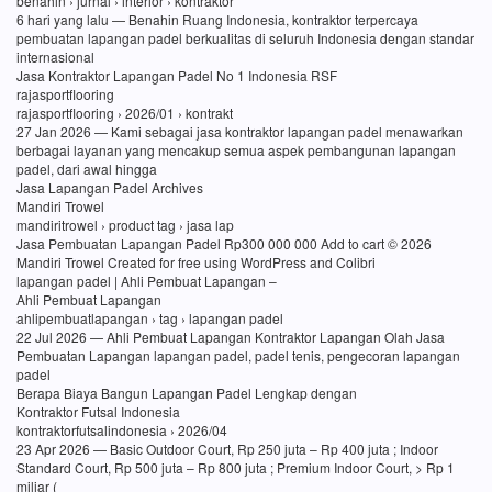
benahin › jurnal › interior › kontraktor
6 hari yang lalu — Benahin Ruang Indonesia, kontraktor terpercaya
pembuatan lapangan padel berkualitas di seluruh Indonesia dengan standar
internasional
Jasa Kontraktor Lapangan Padel No 1 Indonesia RSF
rajasportflooring
rajasportflooring › 2026/01 › kontrakt
27 Jan 2026 — Kami sebagai jasa kontraktor lapangan padel menawarkan
berbagai layanan yang mencakup semua aspek pembangunan lapangan
padel, dari awal hingga
Jasa Lapangan Padel Archives
Mandiri Trowel
mandiritrowel › product tag › jasa lap
Jasa Pembuatan Lapangan Padel Rp300 000 000 Add to cart © 2026
Mandiri Trowel Created for free using WordPress and Colibri
lapangan padel | Ahli Pembuat Lapangan –
Ahli Pembuat Lapangan
ahlipembuatlapangan › tag › lapangan padel
22 Jul 2026 — Ahli Pembuat Lapangan Kontraktor Lapangan Olah Jasa
Pembuatan Lapangan lapangan padel, padel tenis, pengecoran lapangan
padel
Berapa Biaya Bangun Lapangan Padel Lengkap dengan
Kontraktor Futsal Indonesia
kontraktorfutsalindonesia › 2026/04
23 Apr 2026 — Basic Outdoor Court, Rp 250 juta – Rp 400 juta ; Indoor
Standard Court, Rp 500 juta – Rp 800 juta ; Premium Indoor Court, > Rp 1
miliar (