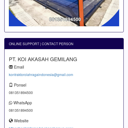
ONLINE SUPPORT | CONTACT PERSON
PT. KOI AKASAH GEMILANG
Email
kontraktorolahragaindonesia@gmail.com
Ponsel
081351894500
WhatsApp
081351894500
Website