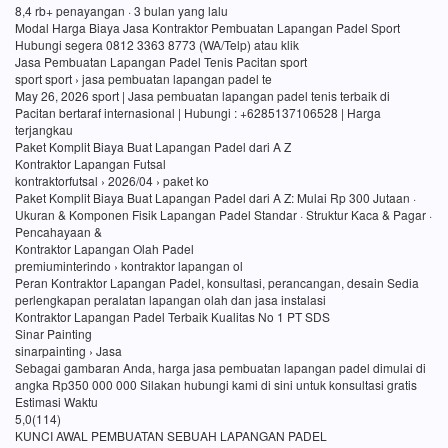
8,4 rb+ penayangan · 3 bulan yang lalu
Modal Harga Biaya Jasa Kontraktor Pembuatan Lapangan Padel Sport
Hubungi segera 0812 3363 8773 (WA/Telp) atau klik
Jasa Pembuatan Lapangan Padel Tenis Pacitan sport
sport sport › jasa pembuatan lapangan padel te
May 26, 2026 sport | Jasa pembuatan lapangan padel tenis terbaik di
Pacitan bertaraf internasional | Hubungi : +6285137106528 | Harga
terjangkau
Paket Komplit Biaya Buat Lapangan Padel dari A Z
Kontraktor Lapangan Futsal
kontraktorfutsal › 2026/04 › paket ko
Paket Komplit Biaya Buat Lapangan Padel dari A Z: Mulai Rp 300 Jutaan ·
Ukuran & Komponen Fisik Lapangan Padel Standar · Struktur Kaca & Pagar ·
Pencahayaan &
Kontraktor Lapangan Olah Padel
premiuminterindo › kontraktor lapangan ol
Peran Kontraktor Lapangan Padel, konsultasi, perancangan, desain Sedia
perlengkapan peralatan lapangan olah dan jasa instalasi
Kontraktor Lapangan Padel Terbaik Kualitas No 1 PT SDS
Sinar Painting
sinarpainting › Jasa
Sebagai gambaran Anda, harga jasa pembuatan lapangan padel dimulai di
angka Rp350 000 000 Silakan hubungi kami di sini untuk konsultasi gratis
Estimasi Waktu
5,0(114)
KUNCI AWAL PEMBUATAN SEBUAH LAPANGAN PADEL