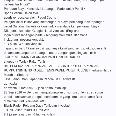
berkualitas tinggi?
Panduan Biaya Konstruksi Lapangan Padel untuk Pemilik
Sports Venue Calculator
sportsvenuecalculator › Padel Courts
Pelajari faktor faktor yang memengaruhi biaya pembangunan lapangan
padel Gunakan kalkulator kami untuk mendapatkan perkiraan biaya
Diterjemahkan oleh Google · Lihat versi asli (English)
Ingin punya lapangan padel? bingung mau mulai darimana
Instagram · pesona kontraktor
10+ suka · 4 bulan yang lalu
lapangan baru? kami solusinya, hanya kami yang serius, fokus, dan ahli
dalam pembangunan lapangan padel Jangan gambling asal pilih
Jual PEMBUATAN LAPANGAN PADEL / KONTRAKTOR
shopee › › Tenis › Raket Tenis
Beli PEMBUATAN LAPANGAN PADEL / KONTRAKTOR LAPANGAN
RUMPUT SINTETIS PADEL / TENIS PADEL PAKET FULLSET Terbaru Harga
Murah di Shopee
Jasa Pembuatan Lapangan Paddle Ball | Adhyasta
adhyasta
adhyasta › 2026/09/28 › jasa pembuatan lap
28 Sep 2026 — Dengan menggabungkan unsur unsur tenis dan squash,
padel menawarkan pengalaman bermain yang seru dan dinamis Baik
dimainkan untuk rekreasi atau
Bisnis Padel: Peluang Daya Tarik dan Investasi
TikTok · AsahPolaPikir l Pak Win
8,9 jt+ penayangan · 6 hari yang lalu