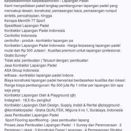
karpetbadminton karpetbadminton › Lapangan Padel
Kami menyediakan paket lengkap pembangunan lapangan padel yang
mencakup desain, konstruksi, pemasangan kaca, pemasangan rumput
sintetis, pencahayaan, hingga
Kenapa Memilih 77 Sport
Spesifikasi Lapangan Padel
Kontraktor Lapangan Padel Indonesia
Centroflor Indonesia
centroflor › produk › kontraktor lapangan pa
Kontraktor Lapangan Padel Indonesia · Harga terpasang lapangan padel
mulai dari Rp 300 Jutaan! · Kualitas premium untuk lapangan profesional ·
Gratis Survey*
Tidak ada: pembuatan ‎| Telusuri dengan: pembuatan
Jasa Kontraktor Lapangan Padel
ASA Group Indonesia
withasa › kontraktor lapangan padel indone
Biaya konstruksi lapangan padel bervariasi berdasarkan kualitas dan lokasi:
Range biaya pembangunan: Rp 300 juta Rp 1 miliar per lapangan Izin apa
saja yang
Kontraktor Lapangan Olah & Playground (@)
Instagram · 18,5 rb+ pengikut
Kontraktor Lapangan Olah Design, Supply, Install & Rental @playground ·
@kontraktorpadel · Graha QUALITEK, Wiguna II no 1, Surabaya, Indonesia
Jasa Pembuatan Lapangan Padel
Sport Flooring sportflooring › jasa pembuatan lapang
Proses Jasa Pembuatan Lapangan Padel · 1 Survey dan Perencanaan · 2
Persiapan Lokasi · 3 Konstruksi Dasar Lapangan · 4 Pemasangan Struktur