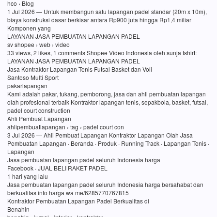
hco › Blog
1 Jul 2026 — Untuk membangun satu lapangan padel standar (20m x 10m),
biaya konstruksi dasar berkisar antara Rp900 juta hingga Rp1,4 miliar
Komponen yang
LAYANAN JASA PEMBUATAN LAPANGAN PADEL
sv shopee › web › video
33 views, 2 likes, 1 comments Shopee Video Indonesia oleh sunja tshirt:
LAYANAN JASA PEMBUATAN LAPANGAN PADEL
Jasa Kontraktor Lapangan Tenis Futsal Basket dan Voli
Santoso Multi Sport
pakarlapangan
Kami adalah pakar, tukang, pemborong, jasa dan ahli pembuatan lapangan
olah profesional terbaik Kontraktor lapangan tenis, sepakbola, basket, futsal,
padel court construction
Ahli Pembuat Lapangan
ahlipembuatlapangan › tag › padel court con
3 Jul 2026 — Ahli Pembuat Lapangan Kontraktor Lapangan Olah Jasa
Pembuatan Lapangan · Beranda · Produk · Running Track · Lapangan Tenis ·
Lapangan
Jasa pembuatan lapangan padel seluruh Indonesia harga
Facebook · JUAL BELI RAKET PADEL
1 hari yang lalu
Jasa pembuatan lapangan padel seluruh Indonesia harga bersahabat dan
berkualitas info harga wa me/6285770767815
Kontraktor Pembuatan Lapangan Padel Berkualitas di
Benahin