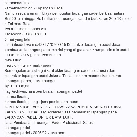
karpetbadminton
karpetbadminton › Lapangan Padel
Namun secara umum, biaya pembuatan lapangan padel berkisar antara
Rp500 juta hingga Rp1 miliar per lapangan standar berukuran 20 x 10 meter
a Estimasi Rata
PADEL | matrialpadel wa
Facebook · TODO PADEL
6 hari yang lalu
matrialpadel wa me/6285770767815 Kontraktor lapangan padel Jasa
pembuatan lapangan padel matrial yang di gunakan • rumput sintetis padel
TERPERCAYA ], Jasa Pembuatan
New UKM
newukm › item › mark › spam
Berpengalaman sebagai kontraktor lapangan padel Indonesia dan
kontraktor lapangan padel Jakarta Tim ahli dalam menentukan ukuran
lapangan padel, luas lapangan
Rp 100 000,00
Tag Archives: jasa pembuatan lapangan padel
manna flooring
manna flooring › tag › jasa pembuatan lapan
KONTRAKTOR LAPANGAN FUTSAL JASA PEMBUATAN KONTRUKSI
LAPANGAN FUTSAL Tag Archives: jasa pembuatan lapangan padel
LAPANGAN PADEL UNTUK DAYA TARIK
Jasa Pembuatan Lapangan Padel Profesional: Solusi
lapanganpadel
lapanganpadel › 2026/02 › jasa pem