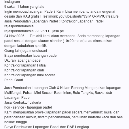
Instagram ·
9 suka · 1 tahun yang lalu
Ingin membuat lapangan Padel? Kami bisa membantu anda mengenai
desain dan RAB gratis!! Testimoni: youtube/shorts/NSiM OxMMtU?feature
Jasa Pembuatan Lapangan Padel : Kontraktor Lapangan Padel
rajasportindonesia
rajasportindonesia › 2026/11 › jasa pe
24 Nov 2026 — Tim ahli kami akan membantu Anda merancang lapangan
padel sesuai dengan ukuran standar (10x20 meter) atau disesuaikan
dengan kebutuhan spesifik
Orang lain juga menelusuri
Biaya pembuatan lapangan padel
Ukuran lapangan padel
Kontraktor lapangan Futsal
Kontraktor lapangan olah
Kontraktor lapangan mini soccer
Padel Court
Jasa Pembuatan Lapangan Olah & Kolam Renang Mengerjakan lapangan
Multifungsi, Futsal, Mini Soccer, Badminton, Bulu Tangkis, Basket dsb
Lapangan Padel
Jasa Kontraktor Jakarta
hco › service › lapangan padel
Kami mengerjakan proyek lapangan padel secara menyeluruh: mulai dari
perencanaan layout, sistem pencahayaan, pemilihan material kaca dan besi
hollow, hingga
Biaya Pembuatan Lapangan Padel dan RAB Lengkap