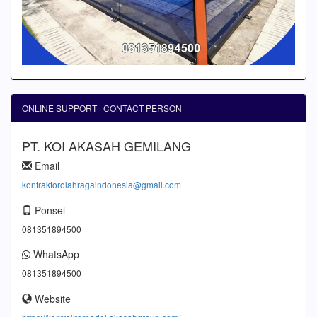
ONLINE SUPPORT | CONTACT PERSON
PT. KOI AKASAH GEMILANG
Email
kontraktorolahragaindonesia@gmail.com
Ponsel
081351894500
WhatsApp
081351894500
Website