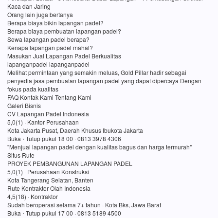
Kaca dan Jaring
Orang lain juga bertanya
Berapa biaya bikin lapangan padel?
Berapa biaya pembuatan lapangan padel?
Sewa lapangan padel berapa?
Kenapa lapangan padel mahal?
Masukan Jual Lapangan Padel Berkualitas
lapanganpadel lapanganpadel
Melihat permintaan yang semakin meluas, Gold Pillar hadir sebagai
penyedia jasa pembuatan lapangan padel yang dapat dipercaya Dengan
fokus pada kualitas
FAQ Kontak Kami Tentang Kami
Galeri Bisnis
CV Lapangan Padel Indonesia
5,0(1) · Kantor Perusahaan
Kota Jakarta Pusat, Daerah Khusus Ibukota Jakarta
Buka ⋅ Tutup pukul 18 00 · 0813 3978 4306
"Menjual lapangan padel dengan kualitas bagus dan harga termurah"
Situs Rute
PROYEK PEMBANGUNAN LAPANGAN PADEL
5,0(1) · Perusahaan Konstruksi
Kota Tangerang Selatan, Banten
Rute Kontraktor Olah Indonesia
4,5(18) · Kontraktor
Sudah beroperasi selama 7+ tahun · Kota Bks, Jawa Barat
Buka ⋅ Tutup pukul 17 00 · 0813 5189 4500