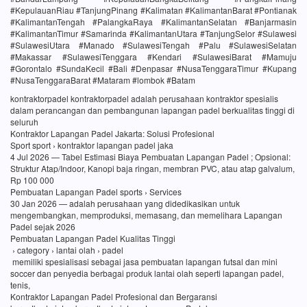
#KepulauanRiau #TanjungPinang #Kalimatan #KalimantanBarat #Pontianak
#KalimantanTengah #PalangkaRaya #KalimantanSelatan #Banjarmasin
#KalimantanTimur #Samarinda #KalimantanUtara #TanjungSelor #Sulawesi
#SulawesiUtara #Manado #SulawesiTengah #Palu #SulawesiSelatan
#Makassar #SulawesiTenggara #Kendari #SulawesiBarat #Mamuju
#Gorontalo #SundaKecil #Bali #Denpasar #NusaTenggaraTimur #Kupang
#NusaTenggaraBarat #Mataram #lombok #Batam
kontraktorpadel kontraktorpadel adalah perusahaan kontraktor spesialis
dalam perancangan dan pembangunan lapangan padel berkualitas tinggi di
seluruh
Kontraktor Lapangan Padel Jakarta: Solusi Profesional
Sport sport › kontraktor lapangan padel jaka
4 Jul 2026 — Tabel Estimasi Biaya Pembuatan Lapangan Padel ; Opsional:
Struktur Atap/Indoor, Kanopi baja ringan, membran PVC, atau atap galvalum,
Rp 100 000
Pembuatan Lapangan Padel sports › Services
30 Jan 2026 — adalah perusahaan yang didedikasikan untuk
mengembangkan, memproduksi, memasang, dan memelihara Lapangan
Padel sejak 2026
Pembuatan Lapangan Padel Kualitas Tinggi
› category › lantai olah › padel
memiliki spesialisasi sebagai jasa pembuatan lapangan futsal dan mini
soccer dan penyedia berbagai produk lantai olah seperti lapangan padel,
tenis,
Kontraktor Lapangan Padel Profesional dan Bergaransi