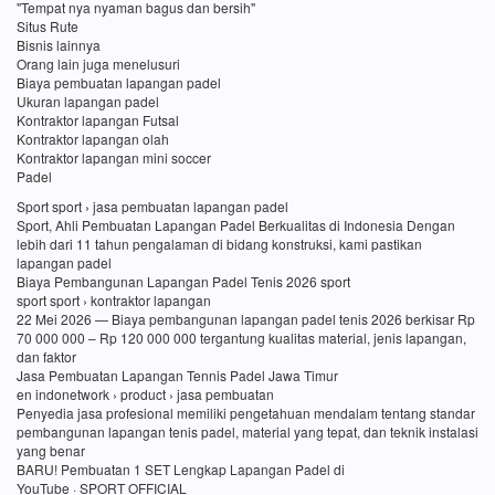
"Tempat nya nyaman bagus dan bersih"
Situs Rute
Bisnis lainnya
Orang lain juga menelusuri
Biaya pembuatan lapangan padel
Ukuran lapangan padel
Kontraktor lapangan Futsal
Kontraktor lapangan olah
Kontraktor lapangan mini soccer
Padel
Sport sport › jasa pembuatan lapangan padel
Sport, Ahli Pembuatan Lapangan Padel Berkualitas di Indonesia Dengan
lebih dari 11 tahun pengalaman di bidang konstruksi, kami pastikan
lapangan padel
Biaya Pembangunan Lapangan Padel Tenis 2026 sport
sport sport › kontraktor lapangan
22 Mei 2026 — Biaya pembangunan lapangan padel tenis 2026 berkisar Rp
70 000 000 – Rp 120 000 000 tergantung kualitas material, jenis lapangan,
dan faktor
Jasa Pembuatan Lapangan Tennis Padel Jawa Timur
en indonetwork › product › jasa pembuatan
Penyedia jasa profesional memiliki pengetahuan mendalam tentang standar
pembangunan lapangan tenis padel, material yang tepat, dan teknik instalasi
yang benar
BARU! Pembuatan 1 SET Lengkap Lapangan Padel di
YouTube · SPORT OFFICIAL