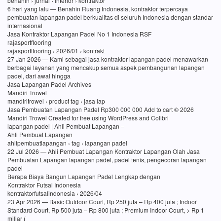
benahin › jurnal › interior › kontraktor
6 hari yang lalu — Benahin Ruang Indonesia, kontraktor terpercaya
pembuatan lapangan padel berkualitas di seluruh Indonesia dengan standar
internasional
Jasa Kontraktor Lapangan Padel No 1 Indonesia RSF
rajasportflooring
rajasportflooring › 2026/01 › kontrakt
27 Jan 2026 — Kami sebagai jasa kontraktor lapangan padel menawarkan
berbagai layanan yang mencakup semua aspek pembangunan lapangan
padel, dari awal hingga
Jasa Lapangan Padel Archives
Mandiri Trowel
mandiritrowel › product tag › jasa lap
Jasa Pembuatan Lapangan Padel Rp300 000 000 Add to cart © 2026
Mandiri Trowel Created for free using WordPress and Colibri
lapangan padel | Ahli Pembuat Lapangan –
Ahli Pembuat Lapangan
ahlipembuatlapangan › tag › lapangan padel
22 Jul 2026 — Ahli Pembuat Lapangan Kontraktor Lapangan Olah Jasa
Pembuatan Lapangan lapangan padel, padel tenis, pengecoran lapangan
padel
Berapa Biaya Bangun Lapangan Padel Lengkap dengan
Kontraktor Futsal Indonesia
kontraktorfutsalindonesia › 2026/04
23 Apr 2026 — Basic Outdoor Court, Rp 250 juta – Rp 400 juta ; Indoor
Standard Court, Rp 500 juta – Rp 800 juta ; Premium Indoor Court, > Rp 1
miliar (