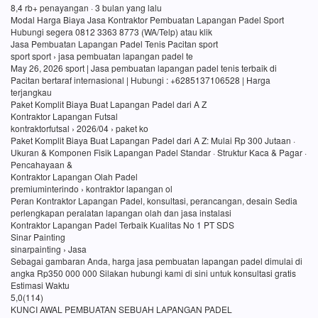
8,4 rb+ penayangan · 3 bulan yang lalu
Modal Harga Biaya Jasa Kontraktor Pembuatan Lapangan Padel Sport
Hubungi segera 0812 3363 8773 (WA/Telp) atau klik
Jasa Pembuatan Lapangan Padel Tenis Pacitan sport
sport sport › jasa pembuatan lapangan padel te
May 26, 2026 sport | Jasa pembuatan lapangan padel tenis terbaik di
Pacitan bertaraf internasional | Hubungi : +6285137106528 | Harga
terjangkau
Paket Komplit Biaya Buat Lapangan Padel dari A Z
Kontraktor Lapangan Futsal
kontraktorfutsal › 2026/04 › paket ko
Paket Komplit Biaya Buat Lapangan Padel dari A Z: Mulai Rp 300 Jutaan ·
Ukuran & Komponen Fisik Lapangan Padel Standar · Struktur Kaca & Pagar ·
Pencahayaan &
Kontraktor Lapangan Olah Padel
premiuminterindo › kontraktor lapangan ol
Peran Kontraktor Lapangan Padel, konsultasi, perancangan, desain Sedia
perlengkapan peralatan lapangan olah dan jasa instalasi
Kontraktor Lapangan Padel Terbaik Kualitas No 1 PT SDS
Sinar Painting
sinarpainting › Jasa
Sebagai gambaran Anda, harga jasa pembuatan lapangan padel dimulai di
angka Rp350 000 000 Silakan hubungi kami di sini untuk konsultasi gratis
Estimasi Waktu
5,0(114)
KUNCI AWAL PEMBUATAN SEBUAH LAPANGAN PADEL