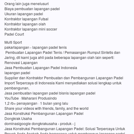
Orang lain juga menelusuri
Biaya pembuatan lapangan padel
Ukuran lapangan padel
Kontraktor lapangan Futsal
Kontraktor lapangan olah
Kontraktor lapangan mini soccer
Padel Court
Multi Sport
pakarlapangan › lapangan padel tenis
Pembuatan Lapangan Padel Tenis / Pemasangan Rumput Sintetis dan
Jaring, dll kami juga ahli pada beberapa lapangan olah lain seperti:
Renovasi Lapangan
Jasa Pembuatan Lapangan Padel Indonesia
lapangan padel
Supplier dan Kontraktor Pembuatan dan Pembangunan Lapangan Padel
Import Terpercaya di Indonesia Kami menyediakan solusi lengkap untuk
pembangunan,
Jasa pembuatan lapangan padel bisnis lapangan padel
YouTube · Maharani Produsindo
1,2 rb+ penayangan · 1 bulan yang lalu
Share your videos with friends, family, and the world
Jasa Konstruksi Pembangunan Lapangan Padel
Dongkrak Usaha
dominasigoogle dongkrakusaha › produk › j
Jasa Konstruksi Pembangunan Lapangan Padel: Solusi Terpercaya Untuk
Proyek Anda Apakah Anda berencana untuk membangun lapangan padel