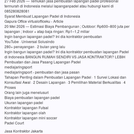
27 Feb 2026 — Temukan jasa pembuatan lapangan padel profesional
termurah di Indonesia melalui lapanganpadel atau hubungi kami di
085280828081
Syarat Membuat Lapangan Padel di Indonesia
Gapura Office virtualofficeku › Article
20 Mei 2026 — Estimasi Biaya Pembangunan ; Outdoor: Rp600–800 juta per
lapangan ; Indoor + atap baja ringan: Rp1–1,2 miliar
Ingin bangun lapangan padel? Ini dia kontraktor pembuatan
YouTube · Universal Solusindo
280+ penayangan · 2 bulan yang lalu
Ingin bangun lapangan padel? Ini dia kontraktor pembuatan lapangan Padel
di Indonesia BANGUN RUMAH SENDIRI VS JASA KONTRAKTOR? LEBIH
Pembuatan dan Jasa Pasang Lapangan Padel
mediajaringsport
mediajaringsport › pembuatan dan jasa pasan
Tahapan Penting dalam Pembuatan Lapangan Padel · 1 Survei Lokasi dan
Konsultasi Awal · 2 Desain Lapangan · 3 Pemilihan Material Berkualitas · 4
Proses
Orang lain juga menelusuri
Biaya pembuatan lapangan padel
Ukuran lapangan padel
Kontraktor lapangan Futsal
Kontraktor lapangan olah
Kontraktor lapangan mini soccer
Padel Court
Jasa Kontraktor Jakarta