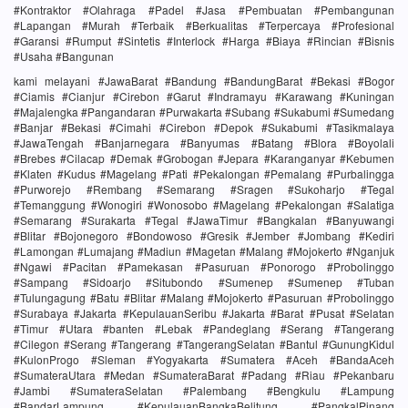
#Kontraktor #Olahraga #Padel #Jasa #Pembuatan #Pembangunan
#Lapangan #Murah #Terbaik #Berkualitas #Terpercaya #Profesional
#Garansi #Rumput #Sintetis #Interlock #Harga #Biaya #Rincian #Bisnis
#Usaha #Bangunan
kami melayani #JawaBarat #Bandung #BandungBarat #Bekasi #Bogor
#Ciamis #Cianjur #Cirebon #Garut #Indramayu #Karawang #Kuningan
#Majalengka #Pangandaran #Purwakarta #Subang #Sukabumi #Sumedang
#Banjar #Bekasi #Cimahi #Cirebon #Depok #Sukabumi #Tasikmalaya
#JawaTengah #Banjarnegara #Banyumas #Batang #Blora #Boyolali
#Brebes #Cilacap #Demak #Grobogan #Jepara #Karanganyar #Kebumen
#Klaten #Kudus #Magelang #Pati #Pekalongan #Pemalang #Purbalingga
#Purworejo #Rembang #Semarang #Sragen #Sukoharjo #Tegal
#Temanggung #Wonogiri #Wonosobo #Magelang #Pekalongan #Salatiga
#Semarang #Surakarta #Tegal #JawaTimur #Bangkalan #Banyuwangi
#Blitar #Bojonegoro #Bondowoso #Gresik #Jember #Jombang #Kediri
#Lamongan #Lumajang #Madiun #Magetan #Malang #Mojokerto #Nganjuk
#Ngawi #Pacitan #Pamekasan #Pasuruan #Ponorogo #Probolinggo
#Sampang #Sidoarjo #Situbondo #Sumenep #Sumenep #Tuban
#Tulungagung #Batu #Blitar #Malang #Mojokerto #Pasuruan #Probolinggo
#Surabaya #Jakarta #KepulauanSeribu #Jakarta #Barat #Pusat #Selatan
#Timur #Utara #banten #Lebak #Pandeglang #Serang #Tangerang
#Cilegon #Serang #Tangerang #TangerangSelatan #Bantul #GunungKidul
#KulonProgo #Sleman #Yogyakarta #Sumatera #Aceh #BandaAceh
#SumateraUtara #Medan #SumateraBarat #Padang #Riau #Pekanbaru
#Jambi #SumateraSelatan #Palembang #Bengkulu #Lampung
#BandarLampung #KepulauanBangkaBelitung #PangkalPinang