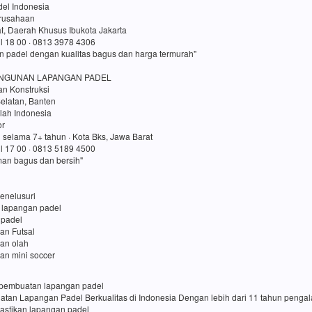
el Indonesia
erusahaan
t, Daerah Khusus Ibukota Jakarta
ul 18 00 · 0813 3978 4306
n padel dengan kualitas bagus dan harga termurah"
NGUNAN LAPANGAN PADEL
an Konstruksi
elatan, Banten
lah Indonesia
or
 selama 7+ tahun · Kota Bks, Jawa Barat
ul 17 00 · 0813 5189 4500
an bagus dan bersih"
enelusuri
 lapangan padel
 padel
an Futsal
gan olah
an mini soccer
sa pembuatan lapangan padel
uatan Lapangan Padel Berkualitas di Indonesia Dengan lebih dari 11 tahun penga
pastikan lapangan padel