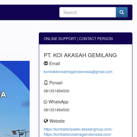
ONLINE SUPPORT | CONTACT PERSON
PT. KOI AKASAH GEMILANG
Email
kontraktorolahragaindonesia@gmail.com
Ponsel
081351894500
WhatsApp
081351894500
Website
https://kontraktorpadel.akasahgroup.com/
https://kontraktorolahragaindonesia.com/