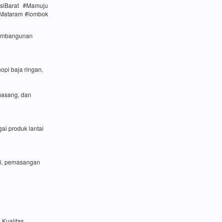
siBarat #Mamuju
#Mataram #lombok
 pembangunan
opi baja ringan,
masang, dan
ai produk lantai
si, pemasangan
 Kualitas