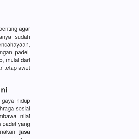
enting agar
sanya sudah
encahayaan,
ngan padel.
p, mulai dari
r tetap awet
ini
l gaya hidup
hraga sosial
bawa nilai
n padel yang
gunakan
jasa