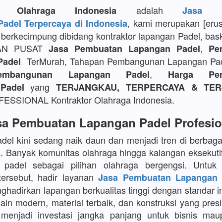
adalah
or Olahraga Indonesia
Jasa P
, kami merupakan [eru
adel Terpercaya di Indonesia
berkecimpung dibidang kontraktor lapangan Padel, bask
AN PUSAT
,
Jasa Pembuatan Lapangan Padel
Pe
TerMurah, Tahapan Pembangunan Lapangan Pa
Padel
,
embangunan Lapangan Padel
Harga Pem
yang
Padel
TERJANGKAU, TERPERCAYA & TER
SSIONAL Kontraktor Olahraga Indonesia.
sa Pembuatan Lapangan Padel Profesio
del kini sedang naik daun dan menjadi tren di berbaga
a. Banyak komunitas olahraga hingga kalangan eksekuti
 padel sebagai pilihan olahraga bergengsi. Untu
tersebut, hadir layanan
Jasa Pembuatan Lapangan 
adirkan lapangan berkualitas tinggi dengan standar in
in modern, material terbaik, dan konstruksi yang presi
menjadi investasi jangka panjang untuk bisnis maup