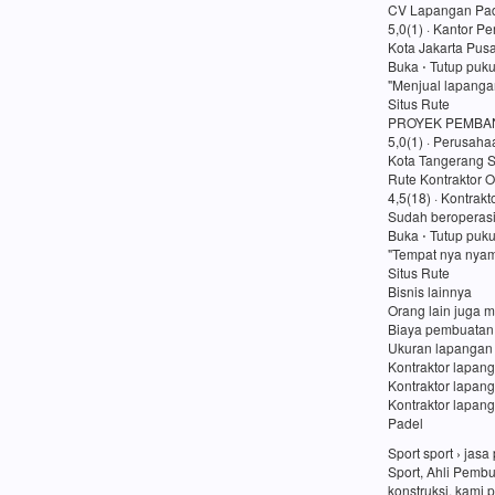
CV Lapangan Pad
5,0(1) · Kantor P
Kota Jakarta Pusa
Buka ⋅ Tutup puk
"Menjual lapanga
Situs Rute
PROYEK PEMBA
5,0(1) · Perusaha
Kota Tangerang S
Rute Kontraktor O
4,5(18) · Kontrakt
Sudah beroperasi
Buka ⋅ Tutup puk
"Tempat nya nyam
Situs Rute
Bisnis lainnya
Orang lain juga m
Biaya pembuatan
Ukuran lapangan
Kontraktor lapang
Kontraktor lapan
Kontraktor lapang
Padel
Sport sport › ja
Sport, Ahli Pemb
konstruksi, kami 