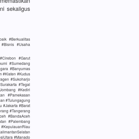
memastikan
ni sekaligus
ik #Berkualitas
n #Bisnis #Usaha
#Cirebon #Garut
abumi #Sumedang
egara #Banyumas
n #Klaten #Kudus
agen #Sukoharjo
urakarta #Tegal
Jombang #Kediri
tan #Pamekasan
ban #Tulungagung
u #Jakarta #Barat
erang #Tangerang
Aceh #BandaAceh
atan #Palembang
#KepulauanRiau
alimantanSelatan
esiUtara #Manado