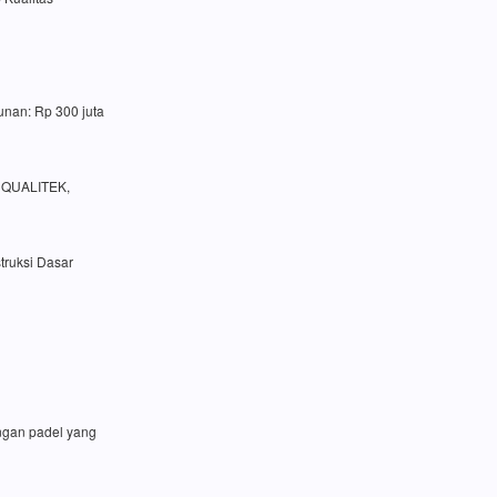
unan: Rp 300 juta
a QUALITEK,
truksi Dasar
angan padel yang