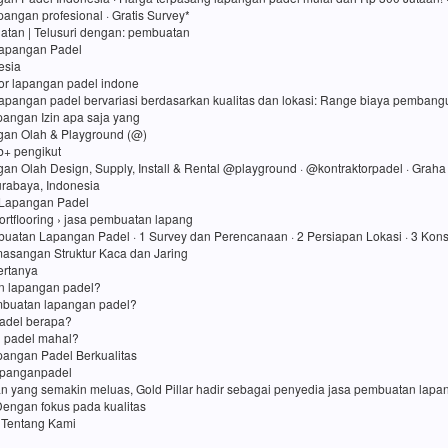
angan profesional · Gratis Survey*
atan ‎| Telusuri dengan: pembuatan
Lapangan Padel
esia
tor lapangan padel indone
lapangan padel bervariasi berdasarkan kualitas dan lokasi: Range biaya pembang
apangan Izin apa saja yang
gan Olah & Playground (@)
rb+ pengikut
gan Olah Design, Supply, Install & Rental @playground · @kontraktorpadel · Grah
Surabaya, Indonesia
Lapangan Padel
ortflooring › jasa pembuatan lapang
uatan Lapangan Padel · 1 Survey dan Perencanaan · 2 Persiapan Lokasi · 3 Kons
asangan Struktur Kaca dan Jaring
ertanya
in lapangan padel?
mbuatan lapangan padel?
adel berapa?
 padel mahal?
angan Padel Berkualitas
apanganpadel
an yang semakin meluas, Gold Pillar hadir sebagai penyedia jasa pembuatan lap
Dengan fokus pada kualitas
 Tentang Kami