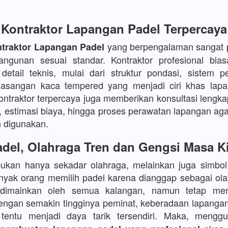
Kontraktor Lapangan Padel Terpercaya
yang berpengalaman sangat p
traktor Lapangan Padel
angunan sesuai standar. Kontraktor profesional bia
etail teknis, mulai dari struktur pondasi, sistem p
asangan kaca tempered yang menjadi ciri khas lapa
kontraktor terpercaya juga memberikan konsultasi lengka
, estimasi biaya, hingga proses perawatan lapangan aga
 digunakan.
del, Olahraga Tren dan Gengsi Masa K
bukan hanya sekadar olahraga, melainkan juga simbo
yak orang memilih padel karena dianggap sebagai ola
 dimainkan oleh semua kalangan, namun tetap mem
Dengan semakin tingginya peminat, keberadaan lapanga
s tentu menjadi daya tarik tersendiri. Maka, meng