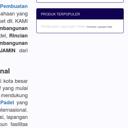
embuatan
sahaan yang
PRODUK TERPOPULER
et dll. KAMI
Pembuatan Lapangan Padel
mbangunan
Kontraktor Lapangan Padel
del,
Rincian
bangunan
dari
JAMIN
nal
i kota besar
f yang mulai
k mendukung
yang
Padel
ternasional.
si, lapangan
un fasilitas