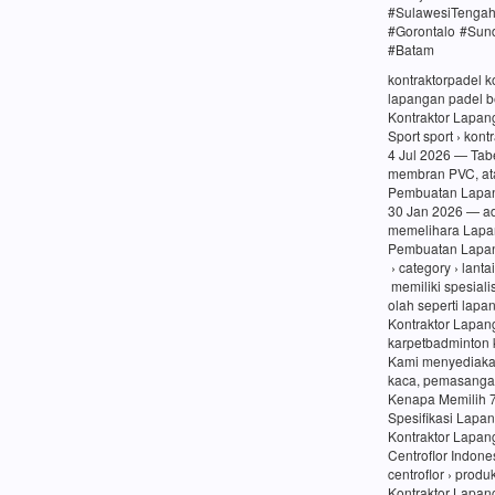
#SulawesiTenga
#Gorontalo #Sun
#Batam
kontraktorpadel 
lapangan padel be
Kontraktor Lapang
Sport sport › kon
4 Jul 2026 — Tabe
membran PVC, at
Pembuatan Lapang
30 Jan 2026 — a
memelihara Lapa
Pembuatan Lapang
› category › lanta
memiliki spesiali
olah seperti lapa
Kontraktor Lapan
karpetbadminton 
Kami menyediaka
kaca, pemasangan
Kenapa Memilih 
Spesifikasi Lapa
Kontraktor Lapan
Centroflor Indone
centroflor › prod
Kontraktor Lapang