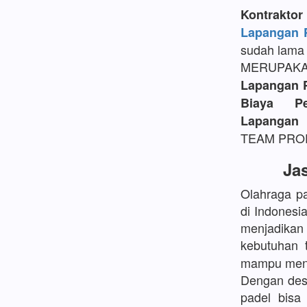
Kontrakt
Lapangan P
sudah lama 
MERUPAK
Lapangan 
Biaya P
Lapangan 
TEAM PROFE
Ja
Olahraga pa
di Indonesi
menjadikan
kebutuhan 
mampu mengh
Dengan desa
padel bisa 