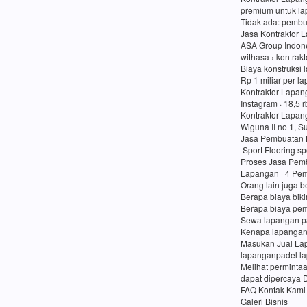
premium untuk lap
Tidak ada: pembu
Jasa Kontraktor 
ASA Group Indon
withasa › kontrak
Biaya konstruksi 
Rp 1 miliar per l
Kontraktor Lapan
Instagram · 18,5 
Kontraktor Lapan
Wiguna II no 1, 
Jasa Pembuatan 
Sport Flooring sp
Proses Jasa Pemb
Lapangan · 4 Pem
Orang lain juga b
Berapa biaya bik
Berapa biaya pe
Sewa lapangan p
Kenapa lapangan
Masukan Jual Lap
lapanganpadel l
Melihat perminta
dapat dipercaya 
FAQ Kontak Kami
Galeri Bisnis