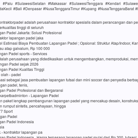
h #Palu #SulawesiSelatan #Makassar #SulawesiTenggara #Kendari #Sulawe
daKecil #Bali #Denpasar #NusaTenggaraTimur #Kupang #NusaTenggaraBarat 
kontraktorpadel adalah perusahaan kontraktor spesialis dalam perancangan dan
rkualitas tinggi di seluruh
an Padel Jakarta: Solusi Profesional
traktor lapangan padel jaka
l Estimasi Biaya Pembuatan Lapangan Padel ; Opsional: Struktur Atap/Indoor, Kan
au atap galvalum, Rp 100 000
an Padel sports › Services
dalah perusahaan yang didedikasikan untuk mengembangkan, memproduksi, me
ngan Padel sejak 2026
an Padel Kualitas Tinggi
i olah › padel
sasi sebagai jasa pembuatan lapangan futsal dan mini soccer dan penyedia berbag
ngan padel, tenis,
gan Padel Profesional dan Bergaransi
karpetbadminton › Lapangan Padel
n paket lengkap pembangunan lapangan padel yang mencakup desain, konstruk
 rumput sintetis, pencahayaan, hingga
77 Sport
ngan Padel
gan Padel Indonesia
sia
uk › kontraktor lapangan pa
an Padel Indonesia · Harga terpasang lapangan padel mulai dari Rp 300 Jutaan! ·