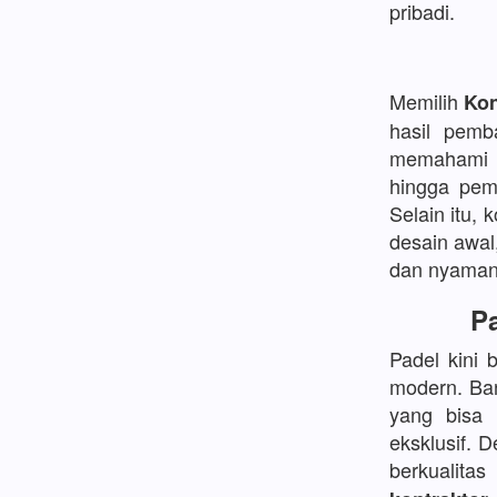
pribadi.
Memilih
Kon
hasil pemb
memahami d
hingga pem
Selain itu, 
desain awal
dan nyaman
Pa
Padel kini 
modern. Ban
yang bisa
eksklusif. 
berkualita