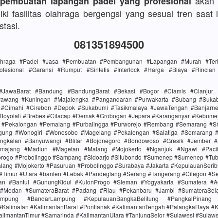
akan 
 pembuatan lapangan padel yang profesional
ki fasilitas olahraga bergengsi yang sesuai tren saat i
stasi.
081351894500
lahraga #Padel #Jasa #Pembuatan #Pembangunan #Lapangan #Murah #Terba
ofesional #Garansi #Rumput #Sintetis #Interlock #Harga #Biaya #Rincia
#JawaBarat #Bandung #BandungBarat #Bekasi #Bogor #Ciamis #Cianjur 
rawang #Kuningan #Majalengka #Pangandaran #Purwakarta #Subang #Suk
i #Cimahi #Cirebon #Depok #Sukabumi #Tasikmalaya #JawaTengah #Banjarn
#Boyolali #Brebes #Cilacap #Demak #Grobogan #Jepara #Karanganyar #Kebume
i #Pekalongan #Pemalang #Purbalingga #Purworejo #Rembang #Semarang #Sr
gung #Wonogiri #Wonosobo #Magelang #Pekalongan #Salatiga #Semarang #S
ngkalan #Banyuwangi #Blitar #Bojonegoro #Bondowoso #Gresik #Jember #
majang #Madiun #Magetan #Malang #Mojokerto #Nganjuk #Ngawi #Paci
rogo #Probolinggo #Sampang #Sidoarjo #Situbondo #Sumenep #Sumenep #Tu
alang #Mojokerto #Pasuruan #Probolinggo #Surabaya #Jakarta #KepulauanSerib
 #Timur #Utara #banten #Lebak #Pandeglang #Serang #Tangerang #Cilegon #S
tan #Bantul #GunungKidul #KulonProgo #Sleman #Yogyakarta #Sumatera #
 #Medan #SumateraBarat #Padang #Riau #Pekanbaru #Jambi #SumateraSel
mpung #BandarLampung #KepulauanBangkaBelitung #PangkalPinang 
#Kalimatan #KalimantanBarat #Pontianak #KalimantanTengah #PalangkaRaya #K
alimantanTimur #Samarinda #KalimantanUtara #TanjungSelor #Sulawesi #Sulaw