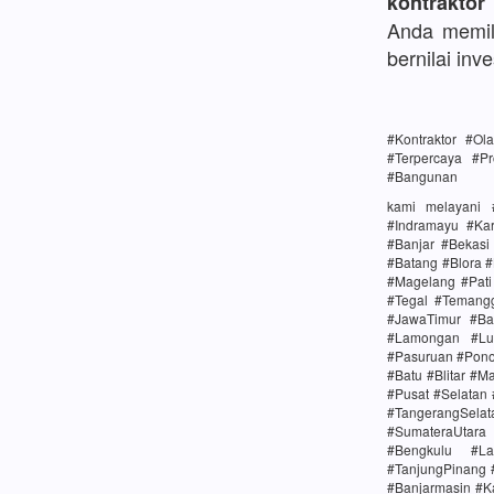
kontraktor
Anda memili
bernilai inve
#Kontraktor #O
#Terpercaya #Pr
#Bangunan
kami melayani 
#Indramayu #Ka
#Banjar #Bekas
#Batang #Blora 
#Magelang #Pat
#Tegal #Temang
#JawaTimur #Ba
#Lamongan #Lu
#Pasuruan #Pono
#Batu #Blitar #M
#Pusat #Selatan
#TangerangSela
#SumateraUtara
#Bengkulu #La
#TanjungPinang 
#Banjarmasin #K