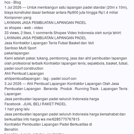
hco › Blog
1 Jul 2026 — Untuk membangun satu lapangan padel standar (20m x 10m),
biaya konstruksi dasar berkisar antara Rp900 juta hingga Rp1,4 miliar
Komponen yang
LAYANAN JASA PEMBUATAN LAPANGAN PADEL
sv shopee › web › video
33 views, 2 likes, 1 comments Shopee Video Indonesia oleh sunja tshirt:
LAYANAN JASA PEMBUATAN LAPANGAN PADEL
Jasa Kontraktor Lapangan Tenis Futsal Basket dan Voli
Santoso Multi Sport
pakarlapangan
Kami adalah pakar, tukang, pemborong, jasa dan ahli pembuatan lapangan
olah profesional terbaik Kontraktor lapangan tenis, sepakbola, basket, futsal,
padel court construction
Ahli Pembuat Lapangan
ahlipembuatlapangan › tag › padel court con
3 Jul 2026 — Ahli Pembuat Lapangan Kontraktor Lapangan Olah Jasa
Pembuatan Lapangan · Beranda · Produk · Running Track · Lapangan Tenis ·
Lapangan
Jasa pembuatan lapangan padel seluruh Indonesia harga
Facebook · JUAL BELI RAKET PADEL
1 hari yang lalu
Jasa pembuatan lapangan padel seluruh Indonesia harga bersahabat dan
berkualitas info harga wa me/6285770767815
Kontraktor Pembuatan Lapangan Padel Berkualitas di
Benahin