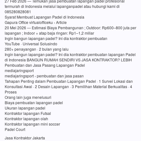
27 Feb 2026 — Temukan jasa pembuatan lapangan padel profesional
termurah di Indonesia melalui lapanganpadel atau hubungi kami di
085280828081
Syarat Membuat Lapangan Padel di Indonesia
Gapura Office virtualofficeku › Article
20 Mei 2026 — Estimasi Biaya Pembangunan ; Outdoor: Rp600–800 juta per
lapangan ; Indoor + atap baja ringan: Rp1–1,2 miliar
Ingin bangun lapangan padel? Ini dia kontraktor pembuatan
YouTube · Universal Solusindo
280+ penayangan · 2 bulan yang lalu
Ingin bangun lapangan padel? Ini dia kontraktor pembuatan lapangan Padel
di Indonesia BANGUN RUMAH SENDIRI VS JASA KONTRAKTOR? LEBIH
Pembuatan dan Jasa Pasang Lapangan Padel
mediajaringsport
mediajaringsport › pembuatan dan jasa pasan
Tahapan Penting dalam Pembuatan Lapangan Padel · 1 Survei Lokasi dan
Konsultasi Awal · 2 Desain Lapangan · 3 Pemilihan Material Berkualitas · 4
Proses
Orang lain juga menelusuri
Biaya pembuatan lapangan padel
Ukuran lapangan padel
Kontraktor lapangan Futsal
Kontraktor lapangan olah
Kontraktor lapangan mini soccer
Padel Court
Jasa Kontraktor Jakarta