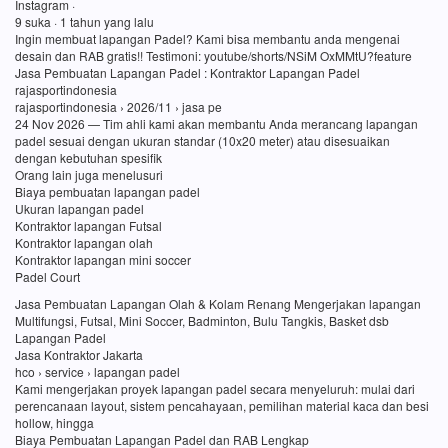
Instagram ·
9 suka · 1 tahun yang lalu
Ingin membuat lapangan Padel? Kami bisa membantu anda mengenai
desain dan RAB gratis!! Testimoni: youtube/shorts/NSiM OxMMtU?feature
Jasa Pembuatan Lapangan Padel : Kontraktor Lapangan Padel
rajasportindonesia
rajasportindonesia › 2026/11 › jasa pe
24 Nov 2026 — Tim ahli kami akan membantu Anda merancang lapangan
padel sesuai dengan ukuran standar (10x20 meter) atau disesuaikan
dengan kebutuhan spesifik
Orang lain juga menelusuri
Biaya pembuatan lapangan padel
Ukuran lapangan padel
Kontraktor lapangan Futsal
Kontraktor lapangan olah
Kontraktor lapangan mini soccer
Padel Court
Jasa Pembuatan Lapangan Olah & Kolam Renang Mengerjakan lapangan
Multifungsi, Futsal, Mini Soccer, Badminton, Bulu Tangkis, Basket dsb
Lapangan Padel
Jasa Kontraktor Jakarta
hco › service › lapangan padel
Kami mengerjakan proyek lapangan padel secara menyeluruh: mulai dari
perencanaan layout, sistem pencahayaan, pemilihan material kaca dan besi
hollow, hingga
Biaya Pembuatan Lapangan Padel dan RAB Lengkap