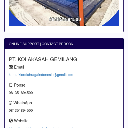
ONLINE SUPPORT | CONTACT PERSON
PT. KOI AKASAH GEMILANG
Email
kontraktorolahragaindonesia@gmail.com
Ponsel
081351894500
WhatsApp
081351894500
Website