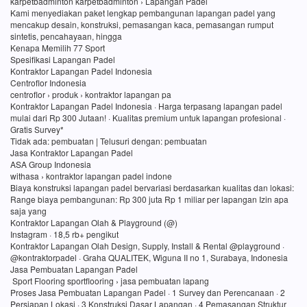
karpetbadminton karpetbadminton › Lapangan Padel
Kami menyediakan paket lengkap pembangunan lapangan padel yang
mencakup desain, konstruksi, pemasangan kaca, pemasangan rumput
sintetis, pencahayaan, hingga
Kenapa Memilih 77 Sport
Spesifikasi Lapangan Padel
Kontraktor Lapangan Padel Indonesia
Centroflor Indonesia
centroflor › produk › kontraktor lapangan pa
Kontraktor Lapangan Padel Indonesia · Harga terpasang lapangan padel
mulai dari Rp 300 Jutaan! · Kualitas premium untuk lapangan profesional ·
Gratis Survey*
Tidak ada: pembuatan ‎| Telusuri dengan: pembuatan
Jasa Kontraktor Lapangan Padel
ASA Group Indonesia
withasa › kontraktor lapangan padel indone
Biaya konstruksi lapangan padel bervariasi berdasarkan kualitas dan lokasi:
Range biaya pembangunan: Rp 300 juta Rp 1 miliar per lapangan Izin apa
saja yang
Kontraktor Lapangan Olah & Playground (@)
Instagram · 18,5 rb+ pengikut
Kontraktor Lapangan Olah Design, Supply, Install & Rental @playground ·
@kontraktorpadel · Graha QUALITEK, Wiguna II no 1, Surabaya, Indonesia
Jasa Pembuatan Lapangan Padel
Sport Flooring sportflooring › jasa pembuatan lapang
Proses Jasa Pembuatan Lapangan Padel · 1 Survey dan Perencanaan · 2
Persiapan Lokasi · 3 Konstruksi Dasar Lapangan · 4 Pemasangan Struktur