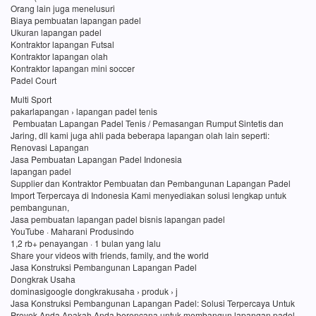
Orang lain juga menelusuri
Biaya pembuatan lapangan padel
Ukuran lapangan padel
Kontraktor lapangan Futsal
Kontraktor lapangan olah
Kontraktor lapangan mini soccer
Padel Court
Multi Sport
pakarlapangan › lapangan padel tenis
Pembuatan Lapangan Padel Tenis / Pemasangan Rumput Sintetis dan
Jaring, dll kami juga ahli pada beberapa lapangan olah lain seperti:
Renovasi Lapangan
Jasa Pembuatan Lapangan Padel Indonesia
lapangan padel
Supplier dan Kontraktor Pembuatan dan Pembangunan Lapangan Padel
Import Terpercaya di Indonesia Kami menyediakan solusi lengkap untuk
pembangunan,
Jasa pembuatan lapangan padel bisnis lapangan padel
YouTube · Maharani Produsindo
1,2 rb+ penayangan · 1 bulan yang lalu
Share your videos with friends, family, and the world
Jasa Konstruksi Pembangunan Lapangan Padel
Dongkrak Usaha
dominasigoogle dongkrakusaha › produk › j
Jasa Konstruksi Pembangunan Lapangan Padel: Solusi Terpercaya Untuk
Proyek Anda Apakah Anda berencana untuk membangun lapangan padel