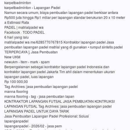
karpetbadminton
karpetbadminton › Lapangan Padel
Namun secara umum, biaya pembuatan lapangan padel berkisar antara
Rp500 juta hingga Rp1 miliar per lapangan standar berukuran 20 x 10 meter
a Estimasi Rata
PADEL | matrialpadel wa
Facebook · TODO PADEL
6 hari yang lalu
matrialpadel wa me/6285770767815 Kontraktor lapangan padel Jasa
pembuatan lapangan padel matrial yang di gunakan • rumput sintetis padel
TERPERCAYA ], Jasa Pembuatan
New UKM
newukm › item › mark › spam
Berpengalaman sebagai kontraktor lapangan padel Indonesia dan
kontraktor lapangan padel Jakarta Tim ahli dalam menentukan ukuran
lapangan padel, luas lapangan
Rp 100 000,00
Tag Archives: jasa pembuatan lapangan padel
manna flooring
manna flooring › tag › jasa pembuatan lapan
KONTRAKTOR LAPANGAN FUTSAL JASA PEMBUATAN KONTRUKSI
LAPANGAN FUTSAL Tag Archives: jasa pembuatan lapangan padel
LAPANGAN PADEL UNTUK DAYA TARIK
Jasa Pembuatan Lapangan Padel Profesional: Solusi
lapanganpadel
lapanganpadel › 2026/02 › jasa pem