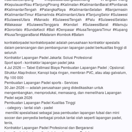
#KepulauanRiau #TanjungPinang #Kalimatan #KalimantanBarat #Pontianak
#KalimantanTengah #PalangkaRaya #KalimantanSelatan #Banjarmasin
#KalimantanTimur #Samarinda #KalimantanUtara #TanjungSelor #Sulawesi
#SulawesiUtara #Manado #SulawesiTengah #Palu #SulawesiSelatan
#Makassar #SulawesiTenggara #Kendari #SulawesiBarat #Mamuju
#Gorontalo #SundaKecil #Bali #Denpasar #NusaTenggaraTimur #Kupang
#NusaTenggaraBarat #Mataram #lombok #Batam
kontraktorpadel kontraktorpadel adalah perusahaan kontraktor spesialis
dalam perancangan dan pembangunan lapangan padel berkualitas tinggi di
seluruh
Kontraktor Lapangan Padel Jakarta: Solusi Profesional
Sport sport › kontraktor lapangan padel jaka
4 Jul 2026 — Tabel Estimasi Biaya Pembuatan Lapangan Padel ; Opsional:
Struktur Atap/Indoor, Kanopi baja ringan, membran PVC, atau atap galvalum,
Rp 100 000
Pembuatan Lapangan Padel sports › Services
30 Jan 2026 — adalah perusahaan yang didedikasikan untuk
mengembangkan, memproduksi, memasang, dan memelihara Lapangan
Padel sejak 2026
Pembuatan Lapangan Padel Kualitas Tinggi
› category › lantai olah › padel
memiliki spesialisasi sebagai jasa pembuatan lapangan futsal dan mini
soccer dan penyedia berbagai produk lantai olah seperti lapangan padel,
tenis,
Kontraktor Lapangan Padel Profesional dan Bergaransi