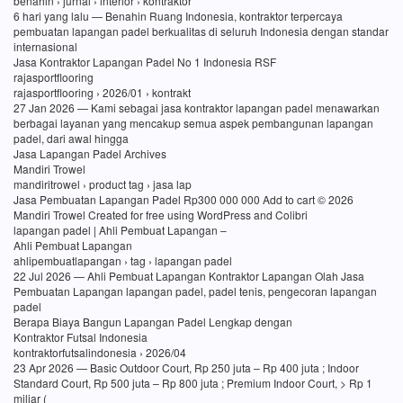
benahin › jurnal › interior › kontraktor
6 hari yang lalu — Benahin Ruang Indonesia, kontraktor terpercaya
pembuatan lapangan padel berkualitas di seluruh Indonesia dengan standar
internasional
Jasa Kontraktor Lapangan Padel No 1 Indonesia RSF
rajasportflooring
rajasportflooring › 2026/01 › kontrakt
27 Jan 2026 — Kami sebagai jasa kontraktor lapangan padel menawarkan
berbagai layanan yang mencakup semua aspek pembangunan lapangan
padel, dari awal hingga
Jasa Lapangan Padel Archives
Mandiri Trowel
mandiritrowel › product tag › jasa lap
Jasa Pembuatan Lapangan Padel Rp300 000 000 Add to cart © 2026
Mandiri Trowel Created for free using WordPress and Colibri
lapangan padel | Ahli Pembuat Lapangan –
Ahli Pembuat Lapangan
ahlipembuatlapangan › tag › lapangan padel
22 Jul 2026 — Ahli Pembuat Lapangan Kontraktor Lapangan Olah Jasa
Pembuatan Lapangan lapangan padel, padel tenis, pengecoran lapangan
padel
Berapa Biaya Bangun Lapangan Padel Lengkap dengan
Kontraktor Futsal Indonesia
kontraktorfutsalindonesia › 2026/04
23 Apr 2026 — Basic Outdoor Court, Rp 250 juta – Rp 400 juta ; Indoor
Standard Court, Rp 500 juta – Rp 800 juta ; Premium Indoor Court, > Rp 1
miliar (