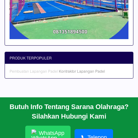
PRODUK TERPOPULER
Pembuatan Lapangan Padel
Kontraktor Lapangan Padel
Butuh Info Tentang Sarana Olahraga?
BERANDA
Silahkan Hubungi Kami
PROFIL
CARA PESAN
ARTIKEL
WhatsApp
HUBUNGI KAMI
📞
Telepon