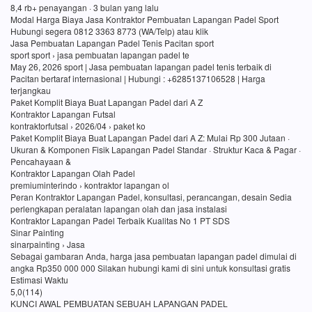
8,4 rb+ penayangan · 3 bulan yang lalu
Modal Harga Biaya Jasa Kontraktor Pembuatan Lapangan Padel Sport
Hubungi segera 0812 3363 8773 (WA/Telp) atau klik
Jasa Pembuatan Lapangan Padel Tenis Pacitan sport
sport sport › jasa pembuatan lapangan padel te
May 26, 2026 sport | Jasa pembuatan lapangan padel tenis terbaik di
Pacitan bertaraf internasional | Hubungi : +6285137106528 | Harga
terjangkau
Paket Komplit Biaya Buat Lapangan Padel dari A Z
Kontraktor Lapangan Futsal
kontraktorfutsal › 2026/04 › paket ko
Paket Komplit Biaya Buat Lapangan Padel dari A Z: Mulai Rp 300 Jutaan ·
Ukuran & Komponen Fisik Lapangan Padel Standar · Struktur Kaca & Pagar ·
Pencahayaan &
Kontraktor Lapangan Olah Padel
premiuminterindo › kontraktor lapangan ol
Peran Kontraktor Lapangan Padel, konsultasi, perancangan, desain Sedia
perlengkapan peralatan lapangan olah dan jasa instalasi
Kontraktor Lapangan Padel Terbaik Kualitas No 1 PT SDS
Sinar Painting
sinarpainting › Jasa
Sebagai gambaran Anda, harga jasa pembuatan lapangan padel dimulai di
angka Rp350 000 000 Silakan hubungi kami di sini untuk konsultasi gratis
Estimasi Waktu
5,0(114)
KUNCI AWAL PEMBUATAN SEBUAH LAPANGAN PADEL