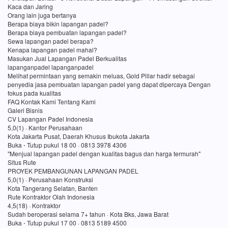
Kaca dan Jaring
Orang lain juga bertanya
Berapa biaya bikin lapangan padel?
Berapa biaya pembuatan lapangan padel?
Sewa lapangan padel berapa?
Kenapa lapangan padel mahal?
Masukan Jual Lapangan Padel Berkualitas
lapanganpadel lapanganpadel
Melihat permintaan yang semakin meluas, Gold Pillar hadir sebagai
penyedia jasa pembuatan lapangan padel yang dapat dipercaya Dengan
fokus pada kualitas
FAQ Kontak Kami Tentang Kami
Galeri Bisnis
CV Lapangan Padel Indonesia
5,0(1) · Kantor Perusahaan
Kota Jakarta Pusat, Daerah Khusus Ibukota Jakarta
Buka ⋅ Tutup pukul 18 00 · 0813 3978 4306
"Menjual lapangan padel dengan kualitas bagus dan harga termurah"
Situs Rute
PROYEK PEMBANGUNAN LAPANGAN PADEL
5,0(1) · Perusahaan Konstruksi
Kota Tangerang Selatan, Banten
Rute Kontraktor Olah Indonesia
4,5(18) · Kontraktor
Sudah beroperasi selama 7+ tahun · Kota Bks, Jawa Barat
Buka ⋅ Tutup pukul 17 00 · 0813 5189 4500