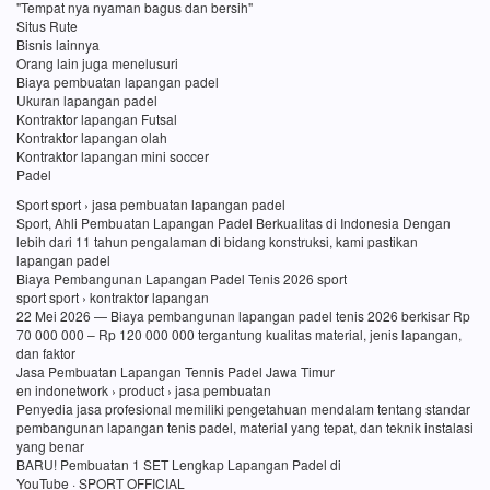
"Tempat nya nyaman bagus dan bersih"
Situs Rute
Bisnis lainnya
Orang lain juga menelusuri
Biaya pembuatan lapangan padel
Ukuran lapangan padel
Kontraktor lapangan Futsal
Kontraktor lapangan olah
Kontraktor lapangan mini soccer
Padel
Sport sport › jasa pembuatan lapangan padel
Sport, Ahli Pembuatan Lapangan Padel Berkualitas di Indonesia Dengan
lebih dari 11 tahun pengalaman di bidang konstruksi, kami pastikan
lapangan padel
Biaya Pembangunan Lapangan Padel Tenis 2026 sport
sport sport › kontraktor lapangan
22 Mei 2026 — Biaya pembangunan lapangan padel tenis 2026 berkisar Rp
70 000 000 – Rp 120 000 000 tergantung kualitas material, jenis lapangan,
dan faktor
Jasa Pembuatan Lapangan Tennis Padel Jawa Timur
en indonetwork › product › jasa pembuatan
Penyedia jasa profesional memiliki pengetahuan mendalam tentang standar
pembangunan lapangan tenis padel, material yang tepat, dan teknik instalasi
yang benar
BARU! Pembuatan 1 SET Lengkap Lapangan Padel di
YouTube · SPORT OFFICIAL