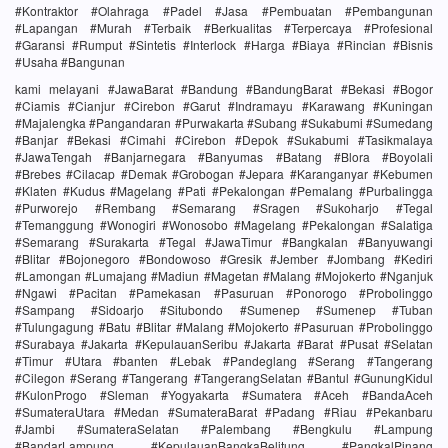
#Kontraktor #Olahraga #Padel #Jasa #Pembuatan #Pembangunan
#Lapangan #Murah #Terbaik #Berkualitas #Terpercaya #Profesional
#Garansi #Rumput #Sintetis #Interlock #Harga #Biaya #Rincian #Bisnis
#Usaha #Bangunan
kami melayani #JawaBarat #Bandung #BandungBarat #Bekasi #Bogor
#Ciamis #Cianjur #Cirebon #Garut #Indramayu #Karawang #Kuningan
#Majalengka #Pangandaran #Purwakarta #Subang #Sukabumi #Sumedang
#Banjar #Bekasi #Cimahi #Cirebon #Depok #Sukabumi #Tasikmalaya
#JawaTengah #Banjarnegara #Banyumas #Batang #Blora #Boyolali
#Brebes #Cilacap #Demak #Grobogan #Jepara #Karanganyar #Kebumen
#Klaten #Kudus #Magelang #Pati #Pekalongan #Pemalang #Purbalingga
#Purworejo #Rembang #Semarang #Sragen #Sukoharjo #Tegal
#Temanggung #Wonogiri #Wonosobo #Magelang #Pekalongan #Salatiga
#Semarang #Surakarta #Tegal #JawaTimur #Bangkalan #Banyuwangi
#Blitar #Bojonegoro #Bondowoso #Gresik #Jember #Jombang #Kediri
#Lamongan #Lumajang #Madiun #Magetan #Malang #Mojokerto #Nganjuk
#Ngawi #Pacitan #Pamekasan #Pasuruan #Ponorogo #Probolinggo
#Sampang #Sidoarjo #Situbondo #Sumenep #Sumenep #Tuban
#Tulungagung #Batu #Blitar #Malang #Mojokerto #Pasuruan #Probolinggo
#Surabaya #Jakarta #KepulauanSeribu #Jakarta #Barat #Pusat #Selatan
#Timur #Utara #banten #Lebak #Pandeglang #Serang #Tangerang
#Cilegon #Serang #Tangerang #TangerangSelatan #Bantul #GunungKidul
#KulonProgo #Sleman #Yogyakarta #Sumatera #Aceh #BandaAceh
#SumateraUtara #Medan #SumateraBarat #Padang #Riau #Pekanbaru
#Jambi #SumateraSelatan #Palembang #Bengkulu #Lampung
#BandarLampung #KepulauanBangkaBelitung #PangkalPinang