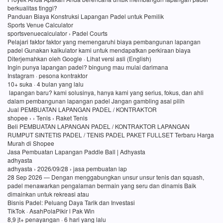
berkualitas tinggi?
Panduan Biaya Konstruksi Lapangan Padel untuk Pemilik
Sports Venue Calculator
sportsvenuecalculator › Padel Courts
Pelajari faktor faktor yang memengaruhi biaya pembangunan lapangan
padel Gunakan kalkulator kami untuk mendapatkan perkiraan biaya
Diterjemahkan oleh Google · Lihat versi asli (English)
Ingin punya lapangan padel? bingung mau mulai darimana
Instagram · pesona kontraktor
10+ suka · 4 bulan yang lalu
lapangan baru? kami solusinya, hanya kami yang serius, fokus, dan ahli
dalam pembangunan lapangan padel Jangan gambling asal pilih
Jual PEMBUATAN LAPANGAN PADEL / KONTRAKTOR
shopee › › Tenis › Raket Tenis
Beli PEMBUATAN LAPANGAN PADEL / KONTRAKTOR LAPANGAN
RUMPUT SINTETIS PADEL / TENIS PADEL PAKET FULLSET Terbaru Harga
Murah di Shopee
Jasa Pembuatan Lapangan Paddle Ball | Adhyasta
adhyasta
adhyasta › 2026/09/28 › jasa pembuatan lap
28 Sep 2026 — Dengan menggabungkan unsur unsur tenis dan squash,
padel menawarkan pengalaman bermain yang seru dan dinamis Baik
dimainkan untuk rekreasi atau
Bisnis Padel: Peluang Daya Tarik dan Investasi
TikTok · AsahPolaPikir l Pak Win
8,9 jt+ penayangan · 6 hari yang lalu