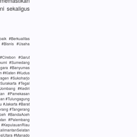
memastikan
ni sekaligus
ik #Berkualitas
n #Bisnis #Usaha
#Cirebon #Garut
abumi #Sumedang
egara #Banyumas
n #Klaten #Kudus
agen #Sukoharjo
urakarta #Tegal
Jombang #Kediri
tan #Pamekasan
ban #Tulungagung
u #Jakarta #Barat
erang #Tangerang
Aceh #BandaAceh
atan #Palembang
#KepulauanRiau
alimantanSelatan
esiUtara #Manado