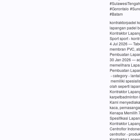
#SulawesiTenga
#Gorontalo #Sun
#Batam
kontraktorpadel 
lapangan padel be
Kontraktor Lapang
Sport sport › kon
4 Jul 2026 — Tabe
membran PVC, at
Pembuatan Lapang
30 Jan 2026 — a
memelihara Lapa
Pembuatan Lapang
› category › lanta
memiliki spesiali
olah seperti lapa
Kontraktor Lapan
karpetbadminton 
Kami menyediaka
kaca, pemasangan
Kenapa Memilih 
Spesifikasi Lapa
Kontraktor Lapan
Centroflor Indone
centroflor › prod
Kontraktor Lapang