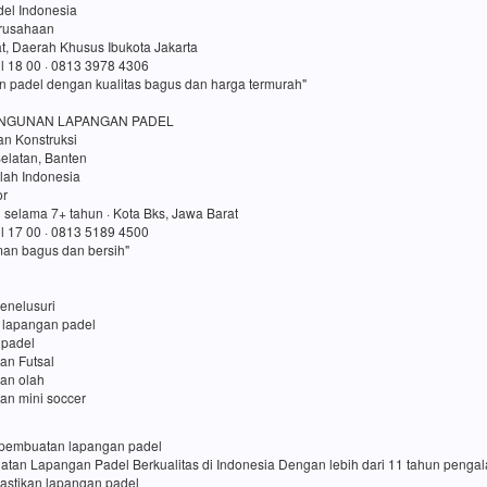
el Indonesia
erusahaan
t, Daerah Khusus Ibukota Jakarta
ul 18 00 · 0813 3978 4306
n padel dengan kualitas bagus dan harga termurah"
NGUNAN LAPANGAN PADEL
an Konstruksi
elatan, Banten
lah Indonesia
or
 selama 7+ tahun · Kota Bks, Jawa Barat
ul 17 00 · 0813 5189 4500
an bagus dan bersih"
enelusuri
 lapangan padel
 padel
an Futsal
gan olah
an mini soccer
sa pembuatan lapangan padel
uatan Lapangan Padel Berkualitas di Indonesia Dengan lebih dari 11 tahun penga
pastikan lapangan padel