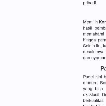
pribadi.
Memilih
Kon
hasil pemb
memahami d
hingga pem
Selain itu, 
desain awal
dan nyaman
Pa
Padel kini 
modern. Ban
yang bisa
eksklusif. 
berkualita