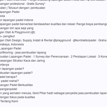
angan profesional · Gratis Survey*
atan ‎| Telusuri dengan: pembuatan
Lapangan Padel
esia
tor lapangan padel indone
lapangan padel bervariasi berdasarkan kualitas dan lokasi: Range biaya pembang
apangan Izin apa saja yang
gan Olah & Playground (@)
rb+ pengikut
gan Olah Design, Supply, Install & Rental @playground · @kontraktorpadel · Grah
Surabaya, Indonesia
Lapangan Padel
ortflooring › jasa pembuatan lapang
uatan Lapangan Padel · 1 Survey dan Perencanaan · 2 Persiapan Lokasi · 3 Kons
asangan Struktur Kaca dan Jaring
ertanya
in lapangan padel?
mbuatan lapangan padel?
adel berapa?
 padel mahal?
angan Padel Berkualitas
apanganpadel
an yang semakin meluas, Gold Pillar hadir sebagai penyedia jasa pembuatan lap
Dengan fokus pada kualitas
 Tentang Kami