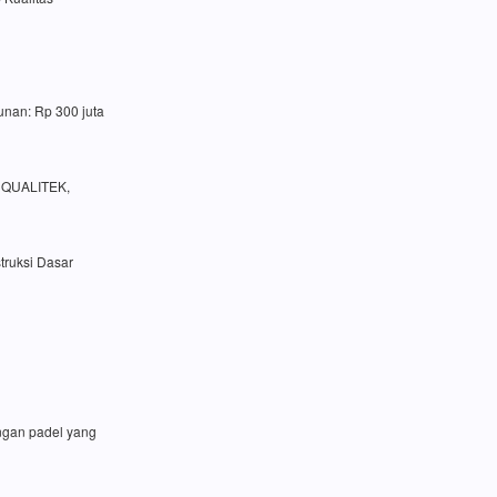
unan: Rp 300 juta
a QUALITEK,
truksi Dasar
angan padel yang