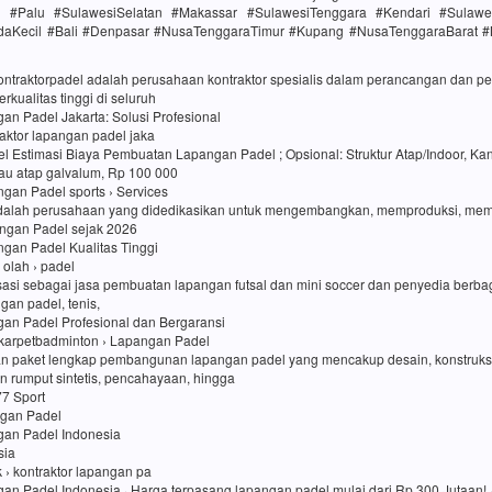
h #Palu #SulawesiSelatan #Makassar #SulawesiTenggara #Kendari #Sulawe
daKecil #Bali #Denpasar #NusaTenggaraTimur #Kupang #NusaTenggaraBarat 
kontraktorpadel adalah perusahaan kontraktor spesialis dalam perancangan dan
rkualitas tinggi di seluruh
an Padel Jakarta: Solusi Profesional
traktor lapangan padel jaka
l Estimasi Biaya Pembuatan Lapangan Padel ; Opsional: Struktur Atap/Indoor, Kan
au atap galvalum, Rp 100 000
an Padel sports › Services
dalah perusahaan yang didedikasikan untuk mengembangkan, memproduksi, me
ngan Padel sejak 2026
an Padel Kualitas Tinggi
i olah › padel
sasi sebagai jasa pembuatan lapangan futsal dan mini soccer dan penyedia berbag
ngan padel, tenis,
gan Padel Profesional dan Bergaransi
karpetbadminton › Lapangan Padel
n paket lengkap pembangunan lapangan padel yang mencakup desain, konstruk
 rumput sintetis, pencahayaan, hingga
77 Sport
ngan Padel
gan Padel Indonesia
sia
uk › kontraktor lapangan pa
an Padel Indonesia · Harga terpasang lapangan padel mulai dari Rp 300 Jutaan! ·