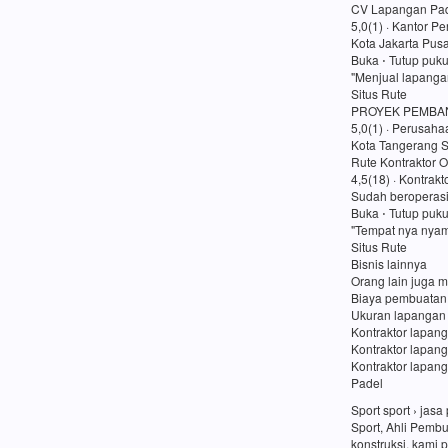
CV Lapangan Pad
5,0(1) · Kantor P
Kota Jakarta Pusa
Buka ⋅ Tutup puk
"Menjual lapanga
Situs Rute
PROYEK PEMBA
5,0(1) · Perusaha
Kota Tangerang S
Rute Kontraktor O
4,5(18) · Kontrakt
Sudah beroperasi
Buka ⋅ Tutup puk
"Tempat nya nyam
Situs Rute
Bisnis lainnya
Orang lain juga m
Biaya pembuatan
Ukuran lapangan
Kontraktor lapang
Kontraktor lapan
Kontraktor lapang
Padel
Sport sport › ja
Sport, Ahli Pemb
konstruksi, kami 