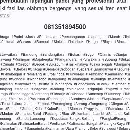
akan 
 pembuatan lapangan padel yang profesional
ki fasilitas olahraga bergengsi yang sesuai tren saat i
stasi.
081351894500
lahraga #Padel #Jasa #Pembuatan #Pembangunan #Lapangan #Murah #Terba
ofesional #Garansi #Rumput #Sintetis #Interlock #Harga #Biaya #Rincia
#JawaBarat #Bandung #BandungBarat #Bekasi #Bogor #Ciamis #Cianjur 
rawang #Kuningan #Majalengka #Pangandaran #Purwakarta #Subang #Suk
i #Cimahi #Cirebon #Depok #Sukabumi #Tasikmalaya #JawaTengah #Banjarn
#Boyolali #Brebes #Cilacap #Demak #Grobogan #Jepara #Karanganyar #Kebume
i #Pekalongan #Pemalang #Purbalingga #Purworejo #Rembang #Semarang #Sr
gung #Wonogiri #Wonosobo #Magelang #Pekalongan #Salatiga #Semarang #S
ngkalan #Banyuwangi #Blitar #Bojonegoro #Bondowoso #Gresik #Jember #
majang #Madiun #Magetan #Malang #Mojokerto #Nganjuk #Ngawi #Paci
rogo #Probolinggo #Sampang #Sidoarjo #Situbondo #Sumenep #Sumenep #Tu
alang #Mojokerto #Pasuruan #Probolinggo #Surabaya #Jakarta #KepulauanSerib
 #Timur #Utara #banten #Lebak #Pandeglang #Serang #Tangerang #Cilegon #S
tan #Bantul #GunungKidul #KulonProgo #Sleman #Yogyakarta #Sumatera #
 #Medan #SumateraBarat #Padang #Riau #Pekanbaru #Jambi #SumateraSel
mpung #BandarLampung #KepulauanBangkaBelitung #PangkalPinang 
#Kalimatan #KalimantanBarat #Pontianak #KalimantanTengah #PalangkaRaya #K
alimantanTimur #Samarinda #KalimantanUtara #TanjungSelor #Sulawesi #Sulaw