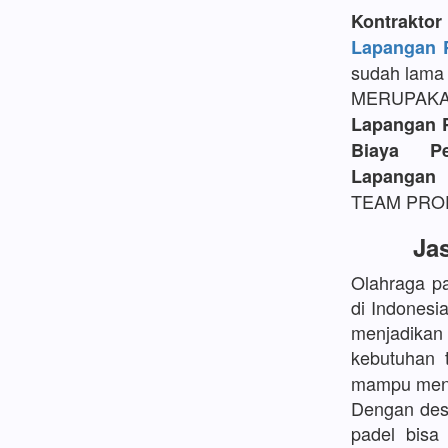
Kontrakt
Lapangan P
sudah lama 
MERUPAK
Lapangan 
Biaya P
Lapangan 
TEAM PROFE
Ja
Olahraga pa
di Indonesi
menjadikan
kebutuhan 
mampu mengh
Dengan desa
padel bisa 