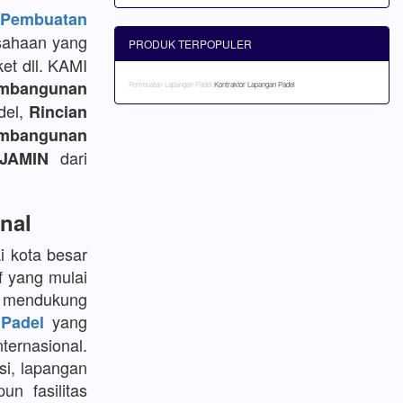
embuatan
sahaan yang
PRODUK TERPOPULER
et dll. KAMI
mbangunan
Pembuatan Lapangan Padel
Kontraktor Lapangan Padel
del,
Rincian
bangunan
dari
JAMIN
nal
i kota besar
f yang mulai
k mendukung
yang
Padel
ternasional.
si, lapangan
un fasilitas