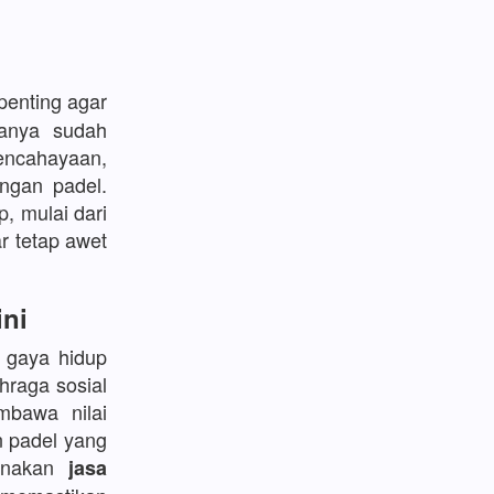
enting agar
sanya sudah
encahayaan,
ngan padel.
p, mulai dari
r tetap awet
ini
l gaya hidup
hraga sosial
bawa nilai
n padel yang
gunakan
jasa