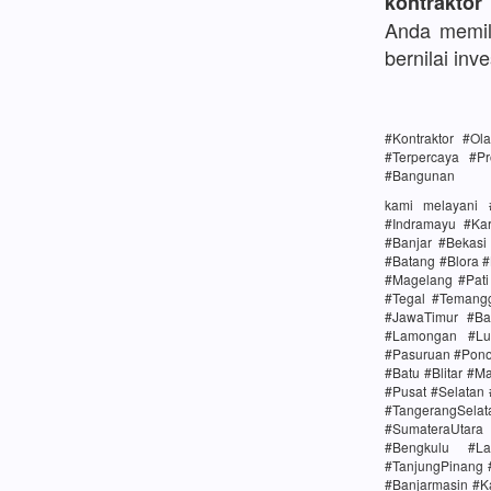
kontraktor
Anda memili
bernilai inve
#Kontraktor #O
#Terpercaya #Pr
#Bangunan
kami melayani 
#Indramayu #Ka
#Banjar #Bekas
#Batang #Blora 
#Magelang #Pat
#Tegal #Temang
#JawaTimur #Ba
#Lamongan #Lu
#Pasuruan #Pono
#Batu #Blitar #M
#Pusat #Selatan
#TangerangSela
#SumateraUtara
#Bengkulu #La
#TanjungPinang 
#Banjarmasin #K