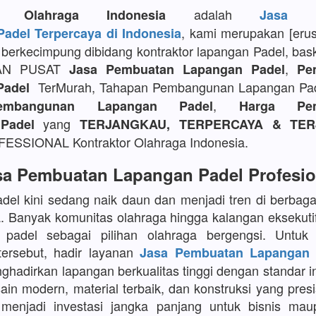
adalah
or Olahraga Indonesia
Jasa P
, kami merupakan [eru
adel Terpercaya di Indonesia
berkecimpung dibidang kontraktor lapangan Padel, bask
AN PUSAT
,
Jasa Pembuatan Lapangan Padel
Pe
TerMurah, Tahapan Pembangunan Lapangan Pa
Padel
,
embangunan Lapangan Padel
Harga Pem
yang
Padel
TERJANGKAU, TERPERCAYA & TER
SSIONAL Kontraktor Olahraga Indonesia.
sa Pembuatan Lapangan Padel Profesio
del kini sedang naik daun dan menjadi tren di berbaga
a. Banyak komunitas olahraga hingga kalangan eksekuti
 padel sebagai pilihan olahraga bergengsi. Untu
tersebut, hadir layanan
Jasa Pembuatan Lapangan 
adirkan lapangan berkualitas tinggi dengan standar in
in modern, material terbaik, dan konstruksi yang presi
menjadi investasi jangka panjang untuk bisnis maup