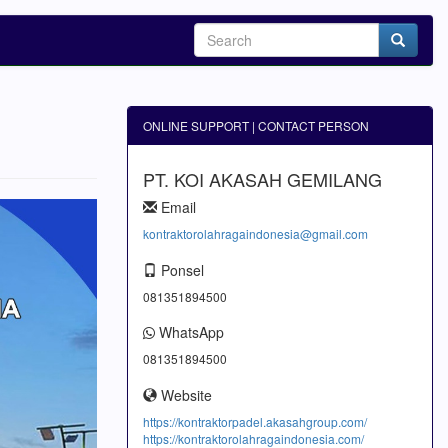
ONLINE SUPPORT | CONTACT PERSON
PT. KOI AKASAH GEMILANG
Email
kontraktorolahragaindonesia@gmail.com
Ponsel
081351894500
WhatsApp
081351894500
Website
https://kontraktorpadel.akasahgroup.com/
https://kontraktorolahragaindonesia.com/