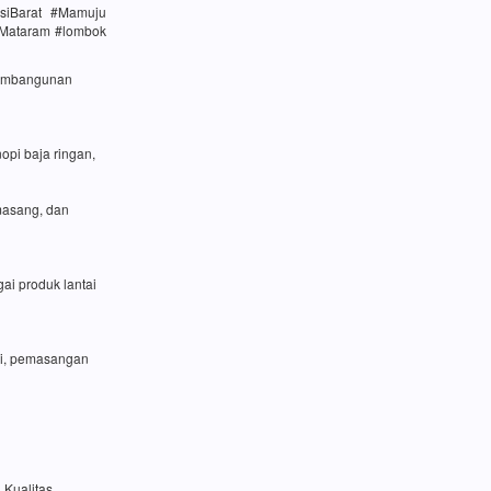
siBarat #Mamuju
#Mataram #lombok
 pembangunan
opi baja ringan,
masang, dan
ai produk lantai
si, pemasangan
 Kualitas