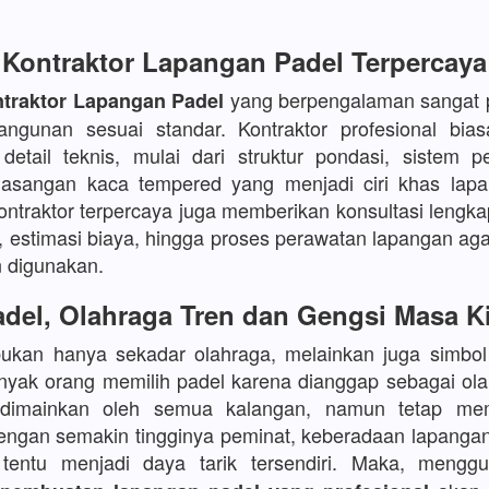
Kontraktor Lapangan Padel Terpercaya
yang berpengalaman sangat p
traktor Lapangan Padel
angunan sesuai standar. Kontraktor profesional bia
etail teknis, mulai dari struktur pondasi, sistem p
asangan kaca tempered yang menjadi ciri khas lapa
kontraktor terpercaya juga memberikan konsultasi lengka
, estimasi biaya, hingga proses perawatan lapangan aga
 digunakan.
del, Olahraga Tren dan Gengsi Masa K
bukan hanya sekadar olahraga, melainkan juga simbo
yak orang memilih padel karena dianggap sebagai ola
 dimainkan oleh semua kalangan, namun tetap mem
Dengan semakin tingginya peminat, keberadaan lapanga
s tentu menjadi daya tarik tersendiri. Maka, meng