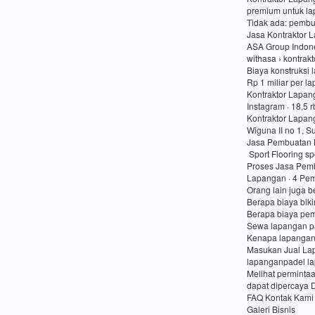
premium untuk lap
Tidak ada: pembu
Jasa Kontraktor 
ASA Group Indon
withasa › kontrak
Biaya konstruksi 
Rp 1 miliar per l
Kontraktor Lapan
Instagram · 18,5 
Kontraktor Lapan
Wiguna II no 1, 
Jasa Pembuatan 
Sport Flooring sp
Proses Jasa Pemb
Lapangan · 4 Pem
Orang lain juga b
Berapa biaya bik
Berapa biaya pe
Sewa lapangan p
Kenapa lapangan
Masukan Jual Lap
lapanganpadel l
Melihat perminta
dapat dipercaya 
FAQ Kontak Kami
Galeri Bisnis