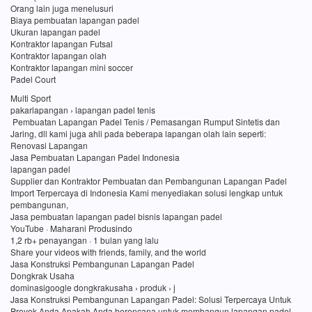
Orang lain juga menelusuri
Biaya pembuatan lapangan padel
Ukuran lapangan padel
Kontraktor lapangan Futsal
Kontraktor lapangan olah
Kontraktor lapangan mini soccer
Padel Court
Multi Sport
pakarlapangan › lapangan padel tenis
Pembuatan Lapangan Padel Tenis / Pemasangan Rumput Sintetis dan
Jaring, dll kami juga ahli pada beberapa lapangan olah lain seperti:
Renovasi Lapangan
Jasa Pembuatan Lapangan Padel Indonesia
lapangan padel
Supplier dan Kontraktor Pembuatan dan Pembangunan Lapangan Padel
Import Terpercaya di Indonesia Kami menyediakan solusi lengkap untuk
pembangunan,
Jasa pembuatan lapangan padel bisnis lapangan padel
YouTube · Maharani Produsindo
1,2 rb+ penayangan · 1 bulan yang lalu
Share your videos with friends, family, and the world
Jasa Konstruksi Pembangunan Lapangan Padel
Dongkrak Usaha
dominasigoogle dongkrakusaha › produk › j
Jasa Konstruksi Pembangunan Lapangan Padel: Solusi Terpercaya Untuk
Proyek Anda Apakah Anda berencana untuk membangun lapangan padel