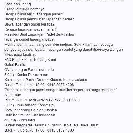
Kaca dan Jaring
Orang lain juga bertanya
Berapa biaya bikin lapangan padel?
Berapa biaya pembuatan lapangan padel?
Sewa lapangan padel berapa?
Kenapa lapangan padel mahal?
Masukan Jual Lapangan Padel Berkualitas
lapanganpadel lapanganpadel
Melihat permintaan yang semakin meluas, Gold Pillar hadir sebagai
penyedia jasa pembuatan lapangan padel yang dapat dipercaya Dengan
fokus pada kualitas
FAQ Kontak Kami Tentang Kami
Galeri Bisnis
CV Lapangan Padel Indonesia
5,0(1) · Kantor Perusahaan
Kota Jakarta Pusat, Daerah Khusus Ibukota Jakarta
Buka ⋅ Tutup pukul 18 00 · 0813 3978 4306
"Menjual lapangan padel dengan kualitas bagus dan harga termurah"
Situs Rute
PROYEK PEMBANGUNAN LAPANGAN PADEL
5,0(1) · Perusahaan Konstruksi
Kota Tangerang Selatan, Banten
Rute Kontraktor Olah Indonesia
4,5(18) · Kontraktor
Sudah beroperasi selama 7+ tahun · Kota Bks, Jawa Barat
Buka ⋅ Tutup pukul 17 00 · 0813 5189 4500