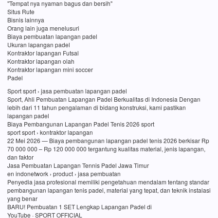
"Tempat nya nyaman bagus dan bersih"
Situs Rute
Bisnis lainnya
Orang lain juga menelusuri
Biaya pembuatan lapangan padel
Ukuran lapangan padel
Kontraktor lapangan Futsal
Kontraktor lapangan olah
Kontraktor lapangan mini soccer
Padel
Sport sport › jasa pembuatan lapangan padel
Sport, Ahli Pembuatan Lapangan Padel Berkualitas di Indonesia Dengan
lebih dari 11 tahun pengalaman di bidang konstruksi, kami pastikan
lapangan padel
Biaya Pembangunan Lapangan Padel Tenis 2026 sport
sport sport › kontraktor lapangan
22 Mei 2026 — Biaya pembangunan lapangan padel tenis 2026 berkisar Rp
70 000 000 – Rp 120 000 000 tergantung kualitas material, jenis lapangan,
dan faktor
Jasa Pembuatan Lapangan Tennis Padel Jawa Timur
en indonetwork › product › jasa pembuatan
Penyedia jasa profesional memiliki pengetahuan mendalam tentang standar
pembangunan lapangan tenis padel, material yang tepat, dan teknik instalasi
yang benar
BARU! Pembuatan 1 SET Lengkap Lapangan Padel di
YouTube · SPORT OFFICIAL