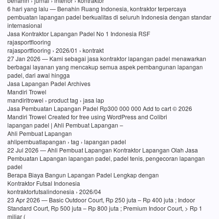
benahin › jurnal › interior › kontraktor
6 hari yang lalu — Benahin Ruang Indonesia, kontraktor terpercaya
pembuatan lapangan padel berkualitas di seluruh Indonesia dengan standar
internasional
Jasa Kontraktor Lapangan Padel No 1 Indonesia RSF
rajasportflooring
rajasportflooring › 2026/01 › kontrakt
27 Jan 2026 — Kami sebagai jasa kontraktor lapangan padel menawarkan
berbagai layanan yang mencakup semua aspek pembangunan lapangan
padel, dari awal hingga
Jasa Lapangan Padel Archives
Mandiri Trowel
mandiritrowel › product tag › jasa lap
Jasa Pembuatan Lapangan Padel Rp300 000 000 Add to cart © 2026
Mandiri Trowel Created for free using WordPress and Colibri
lapangan padel | Ahli Pembuat Lapangan –
Ahli Pembuat Lapangan
ahlipembuatlapangan › tag › lapangan padel
22 Jul 2026 — Ahli Pembuat Lapangan Kontraktor Lapangan Olah Jasa
Pembuatan Lapangan lapangan padel, padel tenis, pengecoran lapangan
padel
Berapa Biaya Bangun Lapangan Padel Lengkap dengan
Kontraktor Futsal Indonesia
kontraktorfutsalindonesia › 2026/04
23 Apr 2026 — Basic Outdoor Court, Rp 250 juta – Rp 400 juta ; Indoor
Standard Court, Rp 500 juta – Rp 800 juta ; Premium Indoor Court, > Rp 1
miliar (