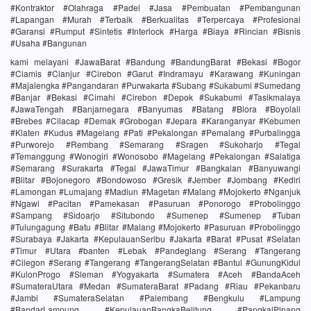
#Kontraktor #Olahraga #Padel #Jasa #Pembuatan #Pembangunan
#Lapangan #Murah #Terbaik #Berkualitas #Terpercaya #Profesional
#Garansi #Rumput #Sintetis #Interlock #Harga #Biaya #Rincian #Bisnis
#Usaha #Bangunan
kami melayani #JawaBarat #Bandung #BandungBarat #Bekasi #Bogor
#Ciamis #Cianjur #Cirebon #Garut #Indramayu #Karawang #Kuningan
#Majalengka #Pangandaran #Purwakarta #Subang #Sukabumi #Sumedang
#Banjar #Bekasi #Cimahi #Cirebon #Depok #Sukabumi #Tasikmalaya
#JawaTengah #Banjarnegara #Banyumas #Batang #Blora #Boyolali
#Brebes #Cilacap #Demak #Grobogan #Jepara #Karanganyar #Kebumen
#Klaten #Kudus #Magelang #Pati #Pekalongan #Pemalang #Purbalingga
#Purworejo #Rembang #Semarang #Sragen #Sukoharjo #Tegal
#Temanggung #Wonogiri #Wonosobo #Magelang #Pekalongan #Salatiga
#Semarang #Surakarta #Tegal #JawaTimur #Bangkalan #Banyuwangi
#Blitar #Bojonegoro #Bondowoso #Gresik #Jember #Jombang #Kediri
#Lamongan #Lumajang #Madiun #Magetan #Malang #Mojokerto #Nganjuk
#Ngawi #Pacitan #Pamekasan #Pasuruan #Ponorogo #Probolinggo
#Sampang #Sidoarjo #Situbondo #Sumenep #Sumenep #Tuban
#Tulungagung #Batu #Blitar #Malang #Mojokerto #Pasuruan #Probolinggo
#Surabaya #Jakarta #KepulauanSeribu #Jakarta #Barat #Pusat #Selatan
#Timur #Utara #banten #Lebak #Pandeglang #Serang #Tangerang
#Cilegon #Serang #Tangerang #TangerangSelatan #Bantul #GunungKidul
#KulonProgo #Sleman #Yogyakarta #Sumatera #Aceh #BandaAceh
#SumateraUtara #Medan #SumateraBarat #Padang #Riau #Pekanbaru
#Jambi #SumateraSelatan #Palembang #Bengkulu #Lampung
#BandarLampung #KepulauanBangkaBelitung #PangkalPinang