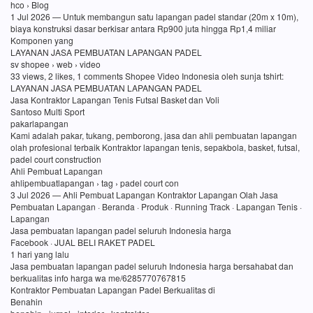
hco › Blog
1 Jul 2026 — Untuk membangun satu lapangan padel standar (20m x 10m),
biaya konstruksi dasar berkisar antara Rp900 juta hingga Rp1,4 miliar
Komponen yang
LAYANAN JASA PEMBUATAN LAPANGAN PADEL
sv shopee › web › video
33 views, 2 likes, 1 comments Shopee Video Indonesia oleh sunja tshirt:
LAYANAN JASA PEMBUATAN LAPANGAN PADEL
Jasa Kontraktor Lapangan Tenis Futsal Basket dan Voli
Santoso Multi Sport
pakarlapangan
Kami adalah pakar, tukang, pemborong, jasa dan ahli pembuatan lapangan
olah profesional terbaik Kontraktor lapangan tenis, sepakbola, basket, futsal,
padel court construction
Ahli Pembuat Lapangan
ahlipembuatlapangan › tag › padel court con
3 Jul 2026 — Ahli Pembuat Lapangan Kontraktor Lapangan Olah Jasa
Pembuatan Lapangan · Beranda · Produk · Running Track · Lapangan Tenis ·
Lapangan
Jasa pembuatan lapangan padel seluruh Indonesia harga
Facebook · JUAL BELI RAKET PADEL
1 hari yang lalu
Jasa pembuatan lapangan padel seluruh Indonesia harga bersahabat dan
berkualitas info harga wa me/6285770767815
Kontraktor Pembuatan Lapangan Padel Berkualitas di
Benahin