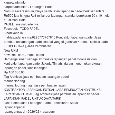
karpetbadminton
karpetbadminton › Lapangan Padel
Namun secara umum, biaya pembuatan lapangan padel berkisar antara
Rp500 juta hingga Rp1 miliar per lapangan standar berukuran 20 x 10 meter
a Estimasi Rata
PADEL | matrialpadel wa
Facebook · TODO PADEL
6 hari yang lalu
matrialpadel wa me/6285770767815 Kontraktor lapangan padel Jasa
pembuatan lapangan padel matrial yang di gunakan • rumput sintetis padel
TERPERCAYA ], Jasa Pembuatan
New UKM
newukm › item › mark › spam
Berpengalaman sebagai kontraktor lapangan padel Indonesia dan
kontraktor lapangan padel Jakarta Tim ahli dalam menentukan ukuran
lapangan padel, luas lapangan
Rp 100 000,00
Tag Archives: jasa pembuatan lapangan padel
manna flooring
manna flooring › tag › jasa pembuatan lapan
KONTRAKTOR LAPANGAN FUTSAL JASA PEMBUATAN KONTRUKSI
LAPANGAN FUTSAL Tag Archives: jasa pembuatan lapangan padel
LAPANGAN PADEL UNTUK DAYA TARIK
Jasa Pembuatan Lapangan Padel Profesional: Solusi
lapanganpadel
lapanganpadel › 2026/02 › jasa pem