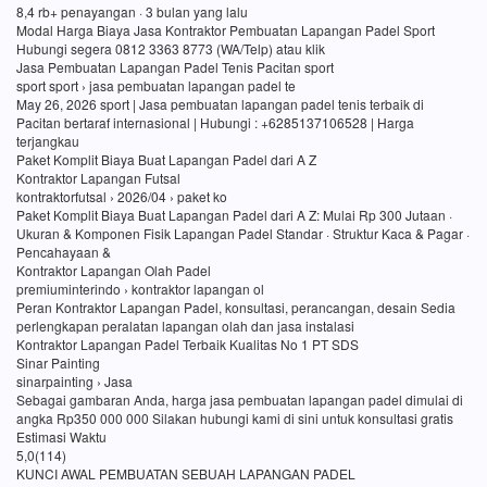
8,4 rb+ penayangan · 3 bulan yang lalu
Modal Harga Biaya Jasa Kontraktor Pembuatan Lapangan Padel Sport
Hubungi segera 0812 3363 8773 (WA/Telp) atau klik
Jasa Pembuatan Lapangan Padel Tenis Pacitan sport
sport sport › jasa pembuatan lapangan padel te
May 26, 2026 sport | Jasa pembuatan lapangan padel tenis terbaik di
Pacitan bertaraf internasional | Hubungi : +6285137106528 | Harga
terjangkau
Paket Komplit Biaya Buat Lapangan Padel dari A Z
Kontraktor Lapangan Futsal
kontraktorfutsal › 2026/04 › paket ko
Paket Komplit Biaya Buat Lapangan Padel dari A Z: Mulai Rp 300 Jutaan ·
Ukuran & Komponen Fisik Lapangan Padel Standar · Struktur Kaca & Pagar ·
Pencahayaan &
Kontraktor Lapangan Olah Padel
premiuminterindo › kontraktor lapangan ol
Peran Kontraktor Lapangan Padel, konsultasi, perancangan, desain Sedia
perlengkapan peralatan lapangan olah dan jasa instalasi
Kontraktor Lapangan Padel Terbaik Kualitas No 1 PT SDS
Sinar Painting
sinarpainting › Jasa
Sebagai gambaran Anda, harga jasa pembuatan lapangan padel dimulai di
angka Rp350 000 000 Silakan hubungi kami di sini untuk konsultasi gratis
Estimasi Waktu
5,0(114)
KUNCI AWAL PEMBUATAN SEBUAH LAPANGAN PADEL