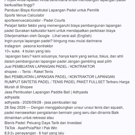
berkualitas tinggi?
Panduan Biaya Konstruksi Lapangan Padel untuk Pemilik
Sports Venue Calculator
sportsvenuecalculator › Padel Courts
Pelajari faktor faktor yang memengaruhi biaya pembangunan lapangan
padel Gunakan kalkulator kami untuk mendapatkan perkiraan biaya
Diterjemahkan oleh Google · Lihat versi asli (English)
Ingin punya lapangan padel? bingung mau mulai darimana
Instagram · pesona kontraktor
10+ suka · 4 bulan yang lalu
lapangan baru? kami solusinya, hanya kami yang serius, fokus, dan ahli
dalam pembangunan lapangan padel Jangan gambling asal pilih
Jual PEMBUATAN LAPANGAN PADEL / KONTRAKTOR
shopee › › Tenis › Raket Tenis
Beli PEMBUATAN LAPANGAN PADEL / KONTRAKTOR LAPANGAN
RUMPUT SINTETIS PADEL / TENIS PADEL PAKET FULLSET Terbaru Harga
Murah di Shopee
Jasa Pembuatan Lapangan Paddle Ball | Adhyasta
adhyasta
adhyasta › 2026/09/28 › jasa pembuatan lap
28 Sep 2026 — Dengan menggabungkan unsur unsur tenis dan squash,
padel menawarkan pengalaman bermain yang seru dan dinamis Baik
dimainkan untuk rekreasi atau
Bisnis Padel: Peluang Daya Tarik dan Investasi
TikTok · AsahPolaPikir l Pak Win
8,9 jt+ penayangan · 6 hari yang lalu