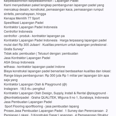
karpetbadminton karpetbadminton › Lapangan Padel
Kami menyediakan paket lengkap pembangunan lapangan padel yang
mencakup desain, konstruksi, pemasangan kaca, pemasangan rumput
sintetis, pencahayaan, hingga
Kenapa Memilih 77 Sport
Spesifikasi Lapangan Padel
Kontraktor Lapangan Padel Indonesia
Centroflor Indonesia
centroflor › produk › kontraktor lapangan pa
Kontraktor Lapangan Padel Indonesia · Harga terpasang lapangan padel
mulai dari Rp 300 Jutaan! · Kualitas premium untuk lapangan profesional ·
Gratis Survey*
Tidak ada: pembuatan ‎| Telusuri dengan: pembuatan
Jasa Kontraktor Lapangan Padel
ASA Group Indonesia
withasa › kontraktor lapangan padel indone
Biaya konstruksi lapangan padel bervariasi berdasarkan kualitas dan lokasi:
Range biaya pembangunan: Rp 300 juta Rp 1 miliar per lapangan Izin apa
saja yang
Kontraktor Lapangan Olah & Playground (@)
Instagram · 18,5 rb+ pengikut
Kontraktor Lapangan Olah Design, Supply, Install & Rental @playground ·
@kontraktorpadel · Graha QUALITEK, Wiguna II no 1, Surabaya, Indonesia
Jasa Pembuatan Lapangan Padel
Sport Flooring sportflooring › jasa pembuatan lapang
Proses Jasa Pembuatan Lapangan Padel · 1 Survey dan Perencanaan · 2
Persiapan Lokasi · 3 Konstruksi Dasar Lapangan · 4 Pemasangan Struktur