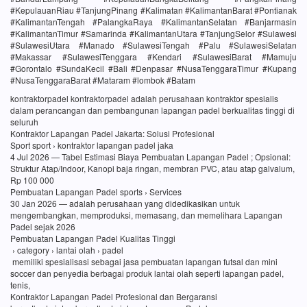
#KepulauanRiau #TanjungPinang #Kalimatan #KalimantanBarat #Pontianak
#KalimantanTengah #PalangkaRaya #KalimantanSelatan #Banjarmasin
#KalimantanTimur #Samarinda #KalimantanUtara #TanjungSelor #Sulawesi
#SulawesiUtara #Manado #SulawesiTengah #Palu #SulawesiSelatan
#Makassar #SulawesiTenggara #Kendari #SulawesiBarat #Mamuju
#Gorontalo #SundaKecil #Bali #Denpasar #NusaTenggaraTimur #Kupang
#NusaTenggaraBarat #Mataram #lombok #Batam
kontraktorpadel kontraktorpadel adalah perusahaan kontraktor spesialis
dalam perancangan dan pembangunan lapangan padel berkualitas tinggi di
seluruh
Kontraktor Lapangan Padel Jakarta: Solusi Profesional
Sport sport › kontraktor lapangan padel jaka
4 Jul 2026 — Tabel Estimasi Biaya Pembuatan Lapangan Padel ; Opsional:
Struktur Atap/Indoor, Kanopi baja ringan, membran PVC, atau atap galvalum,
Rp 100 000
Pembuatan Lapangan Padel sports › Services
30 Jan 2026 — adalah perusahaan yang didedikasikan untuk
mengembangkan, memproduksi, memasang, dan memelihara Lapangan
Padel sejak 2026
Pembuatan Lapangan Padel Kualitas Tinggi
› category › lantai olah › padel
memiliki spesialisasi sebagai jasa pembuatan lapangan futsal dan mini
soccer dan penyedia berbagai produk lantai olah seperti lapangan padel,
tenis,
Kontraktor Lapangan Padel Profesional dan Bergaransi