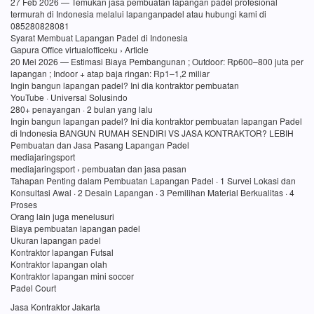
27 Feb 2026 — Temukan jasa pembuatan lapangan padel profesional
termurah di Indonesia melalui lapanganpadel atau hubungi kami di
085280828081
Syarat Membuat Lapangan Padel di Indonesia
Gapura Office virtualofficeku › Article
20 Mei 2026 — Estimasi Biaya Pembangunan ; Outdoor: Rp600–800 juta per
lapangan ; Indoor + atap baja ringan: Rp1–1,2 miliar
Ingin bangun lapangan padel? Ini dia kontraktor pembuatan
YouTube · Universal Solusindo
280+ penayangan · 2 bulan yang lalu
Ingin bangun lapangan padel? Ini dia kontraktor pembuatan lapangan Padel
di Indonesia BANGUN RUMAH SENDIRI VS JASA KONTRAKTOR? LEBIH
Pembuatan dan Jasa Pasang Lapangan Padel
mediajaringsport
mediajaringsport › pembuatan dan jasa pasan
Tahapan Penting dalam Pembuatan Lapangan Padel · 1 Survei Lokasi dan
Konsultasi Awal · 2 Desain Lapangan · 3 Pemilihan Material Berkualitas · 4
Proses
Orang lain juga menelusuri
Biaya pembuatan lapangan padel
Ukuran lapangan padel
Kontraktor lapangan Futsal
Kontraktor lapangan olah
Kontraktor lapangan mini soccer
Padel Court
Jasa Kontraktor Jakarta