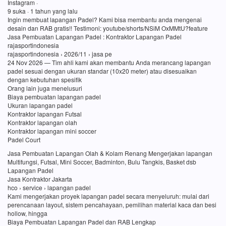
Instagram ·
9 suka · 1 tahun yang lalu
Ingin membuat lapangan Padel? Kami bisa membantu anda mengenai
desain dan RAB gratis!! Testimoni: youtube/shorts/NSiM OxMMtU?feature
Jasa Pembuatan Lapangan Padel : Kontraktor Lapangan Padel
rajasportindonesia
rajasportindonesia › 2026/11 › jasa pe
24 Nov 2026 — Tim ahli kami akan membantu Anda merancang lapangan
padel sesuai dengan ukuran standar (10x20 meter) atau disesuaikan
dengan kebutuhan spesifik
Orang lain juga menelusuri
Biaya pembuatan lapangan padel
Ukuran lapangan padel
Kontraktor lapangan Futsal
Kontraktor lapangan olah
Kontraktor lapangan mini soccer
Padel Court
Jasa Pembuatan Lapangan Olah & Kolam Renang Mengerjakan lapangan
Multifungsi, Futsal, Mini Soccer, Badminton, Bulu Tangkis, Basket dsb
Lapangan Padel
Jasa Kontraktor Jakarta
hco › service › lapangan padel
Kami mengerjakan proyek lapangan padel secara menyeluruh: mulai dari
perencanaan layout, sistem pencahayaan, pemilihan material kaca dan besi
hollow, hingga
Biaya Pembuatan Lapangan Padel dan RAB Lengkap