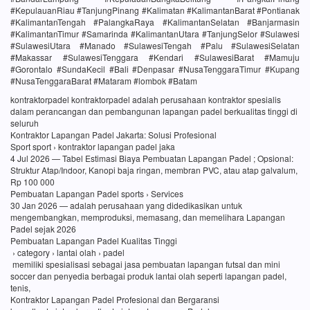
#KepulauanRiau #TanjungPinang #Kalimatan #KalimantanBarat #Pontianak
#KalimantanTengah #PalangkaRaya #KalimantanSelatan #Banjarmasin
#KalimantanTimur #Samarinda #KalimantanUtara #TanjungSelor #Sulawesi
#SulawesiUtara #Manado #SulawesiTengah #Palu #SulawesiSelatan
#Makassar #SulawesiTenggara #Kendari #SulawesiBarat #Mamuju
#Gorontalo #SundaKecil #Bali #Denpasar #NusaTenggaraTimur #Kupang
#NusaTenggaraBarat #Mataram #lombok #Batam
kontraktorpadel kontraktorpadel adalah perusahaan kontraktor spesialis
dalam perancangan dan pembangunan lapangan padel berkualitas tinggi di
seluruh
Kontraktor Lapangan Padel Jakarta: Solusi Profesional
Sport sport › kontraktor lapangan padel jaka
4 Jul 2026 — Tabel Estimasi Biaya Pembuatan Lapangan Padel ; Opsional:
Struktur Atap/Indoor, Kanopi baja ringan, membran PVC, atau atap galvalum,
Rp 100 000
Pembuatan Lapangan Padel sports › Services
30 Jan 2026 — adalah perusahaan yang didedikasikan untuk
mengembangkan, memproduksi, memasang, dan memelihara Lapangan
Padel sejak 2026
Pembuatan Lapangan Padel Kualitas Tinggi
› category › lantai olah › padel
memiliki spesialisasi sebagai jasa pembuatan lapangan futsal dan mini
soccer dan penyedia berbagai produk lantai olah seperti lapangan padel,
tenis,
Kontraktor Lapangan Padel Profesional dan Bergaransi