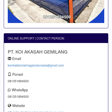
ONLINE SUPPORT | CONTACT PERSON
PT. KOI AKASAH GEMILANG
Email
kontraktorolahragaindonesia@gmail.com
Ponsel
081351894500
WhatsApp
081351894500
Website