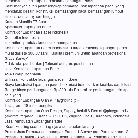
karpetbadminton karpetbadminton › Lapangan Padel
Kami menyediakan paket lengkap pembangunan lapangan padel yang
mencakup desain, konstruksi, pemasangan kaca, pemasangan rumput
sintetis, pencahayaan, hingga
Kenapa Memilih 77 Sport
Spesifikasi Lapangan Padel
Kontraktor Lapangan Padel Indonesia
Centroflor Indonesia
centroflor › produk › kontraktor lapangan pa
Kontraktor Lapangan Padel Indonesia · Harga terpasang lapangan padel
mulai dari Rp 300 Jutaan! · Kualitas premium untuk lapangan profesional ·
Gratis Survey*
Tidak ada: pembuatan ‎| Telusuri dengan: pembuatan
Jasa Kontraktor Lapangan Padel
ASA Group Indonesia
withasa › kontraktor lapangan padel indone
Biaya konstruksi lapangan padel bervariasi berdasarkan kualitas dan lokasi:
Range biaya pembangunan: Rp 300 juta Rp 1 miliar per lapangan Izin apa
saja yang
Kontraktor Lapangan Olah & Playground (@)
Instagram · 18,5 rb+ pengikut
Kontraktor Lapangan Olah Design, Supply, Install & Rental @playground ·
@kontraktorpadel · Graha QUALITEK, Wiguna II no 1, Surabaya, Indonesia
Jasa Pembuatan Lapangan Padel
Sport Flooring sportflooring › jasa pembuatan lapang
Proses Jasa Pembuatan Lapangan Padel · 1 Survey dan Perencanaan · 2
Persiapan Lokasi · 3 Konstruksi Dasar Lapangan · 4 Pemasangan Struktur