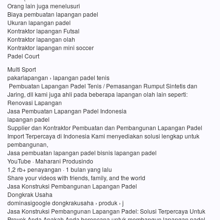
Orang lain juga menelusuri
Biaya pembuatan lapangan padel
Ukuran lapangan padel
Kontraktor lapangan Futsal
Kontraktor lapangan olah
Kontraktor lapangan mini soccer
Padel Court
Multi Sport
pakarlapangan › lapangan padel tenis
Pembuatan Lapangan Padel Tenis / Pemasangan Rumput Sintetis dan
Jaring, dll kami juga ahli pada beberapa lapangan olah lain seperti:
Renovasi Lapangan
Jasa Pembuatan Lapangan Padel Indonesia
lapangan padel
Supplier dan Kontraktor Pembuatan dan Pembangunan Lapangan Padel
Import Terpercaya di Indonesia Kami menyediakan solusi lengkap untuk
pembangunan,
Jasa pembuatan lapangan padel bisnis lapangan padel
YouTube · Maharani Produsindo
1,2 rb+ penayangan · 1 bulan yang lalu
Share your videos with friends, family, and the world
Jasa Konstruksi Pembangunan Lapangan Padel
Dongkrak Usaha
dominasigoogle dongkrakusaha › produk › j
Jasa Konstruksi Pembangunan Lapangan Padel: Solusi Terpercaya Untuk
Proyek Anda Apakah Anda berencana untuk membangun lapangan padel