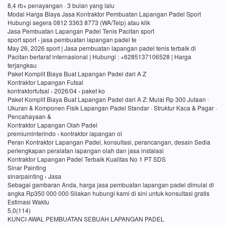
8,4 rb+ penayangan · 3 bulan yang lalu
Modal Harga Biaya Jasa Kontraktor Pembuatan Lapangan Padel Sport
Hubungi segera 0812 3363 8773 (WA/Telp) atau klik
Jasa Pembuatan Lapangan Padel Tenis Pacitan sport
sport sport › jasa pembuatan lapangan padel te
May 26, 2026 sport | Jasa pembuatan lapangan padel tenis terbaik di
Pacitan bertaraf internasional | Hubungi : +6285137106528 | Harga
terjangkau
Paket Komplit Biaya Buat Lapangan Padel dari A Z
Kontraktor Lapangan Futsal
kontraktorfutsal › 2026/04 › paket ko
Paket Komplit Biaya Buat Lapangan Padel dari A Z: Mulai Rp 300 Jutaan ·
Ukuran & Komponen Fisik Lapangan Padel Standar · Struktur Kaca & Pagar ·
Pencahayaan &
Kontraktor Lapangan Olah Padel
premiuminterindo › kontraktor lapangan ol
Peran Kontraktor Lapangan Padel, konsultasi, perancangan, desain Sedia
perlengkapan peralatan lapangan olah dan jasa instalasi
Kontraktor Lapangan Padel Terbaik Kualitas No 1 PT SDS
Sinar Painting
sinarpainting › Jasa
Sebagai gambaran Anda, harga jasa pembuatan lapangan padel dimulai di
angka Rp350 000 000 Silakan hubungi kami di sini untuk konsultasi gratis
Estimasi Waktu
5,0(114)
KUNCI AWAL PEMBUATAN SEBUAH LAPANGAN PADEL