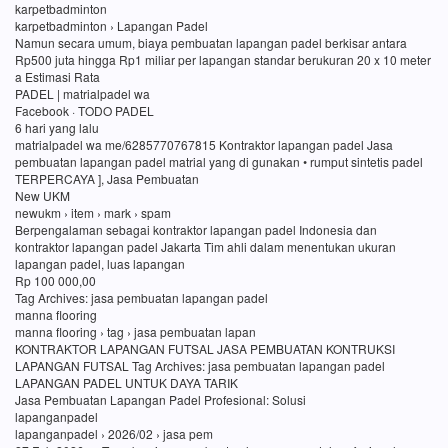
karpetbadminton
karpetbadminton › Lapangan Padel
Namun secara umum, biaya pembuatan lapangan padel berkisar antara
Rp500 juta hingga Rp1 miliar per lapangan standar berukuran 20 x 10 meter
a Estimasi Rata
PADEL | matrialpadel wa
Facebook · TODO PADEL
6 hari yang lalu
matrialpadel wa me/6285770767815 Kontraktor lapangan padel Jasa
pembuatan lapangan padel matrial yang di gunakan • rumput sintetis padel
TERPERCAYA ], Jasa Pembuatan
New UKM
newukm › item › mark › spam
Berpengalaman sebagai kontraktor lapangan padel Indonesia dan
kontraktor lapangan padel Jakarta Tim ahli dalam menentukan ukuran
lapangan padel, luas lapangan
Rp 100 000,00
Tag Archives: jasa pembuatan lapangan padel
manna flooring
manna flooring › tag › jasa pembuatan lapan
KONTRAKTOR LAPANGAN FUTSAL JASA PEMBUATAN KONTRUKSI
LAPANGAN FUTSAL Tag Archives: jasa pembuatan lapangan padel
LAPANGAN PADEL UNTUK DAYA TARIK
Jasa Pembuatan Lapangan Padel Profesional: Solusi
lapanganpadel
lapanganpadel › 2026/02 › jasa pem