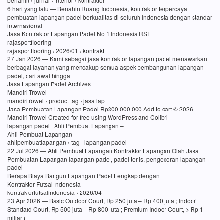
benahin › jurnal › interior › kontraktor
6 hari yang lalu — Benahin Ruang Indonesia, kontraktor terpercaya
pembuatan lapangan padel berkualitas di seluruh Indonesia dengan standar
internasional
Jasa Kontraktor Lapangan Padel No 1 Indonesia RSF
rajasportflooring
rajasportflooring › 2026/01 › kontrakt
27 Jan 2026 — Kami sebagai jasa kontraktor lapangan padel menawarkan
berbagai layanan yang mencakup semua aspek pembangunan lapangan
padel, dari awal hingga
Jasa Lapangan Padel Archives
Mandiri Trowel
mandiritrowel › product tag › jasa lap
Jasa Pembuatan Lapangan Padel Rp300 000 000 Add to cart © 2026
Mandiri Trowel Created for free using WordPress and Colibri
lapangan padel | Ahli Pembuat Lapangan –
Ahli Pembuat Lapangan
ahlipembuatlapangan › tag › lapangan padel
22 Jul 2026 — Ahli Pembuat Lapangan Kontraktor Lapangan Olah Jasa
Pembuatan Lapangan lapangan padel, padel tenis, pengecoran lapangan
padel
Berapa Biaya Bangun Lapangan Padel Lengkap dengan
Kontraktor Futsal Indonesia
kontraktorfutsalindonesia › 2026/04
23 Apr 2026 — Basic Outdoor Court, Rp 250 juta – Rp 400 juta ; Indoor
Standard Court, Rp 500 juta – Rp 800 juta ; Premium Indoor Court, > Rp 1
miliar (