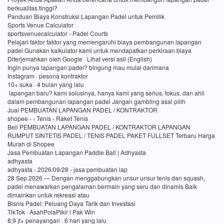
berkualitas tinggi?
Panduan Biaya Konstruksi Lapangan Padel untuk Pemilik
Sports Venue Calculator
sportsvenuecalculator › Padel Courts
Pelajari faktor faktor yang memengaruhi biaya pembangunan lapangan
padel Gunakan kalkulator kami untuk mendapatkan perkiraan biaya
Diterjemahkan oleh Google · Lihat versi asli (English)
Ingin punya lapangan padel? bingung mau mulai darimana
Instagram · pesona kontraktor
10+ suka · 4 bulan yang lalu
lapangan baru? kami solusinya, hanya kami yang serius, fokus, dan ahli
dalam pembangunan lapangan padel Jangan gambling asal pilih
Jual PEMBUATAN LAPANGAN PADEL / KONTRAKTOR
shopee › › Tenis › Raket Tenis
Beli PEMBUATAN LAPANGAN PADEL / KONTRAKTOR LAPANGAN
RUMPUT SINTETIS PADEL / TENIS PADEL PAKET FULLSET Terbaru Harga
Murah di Shopee
Jasa Pembuatan Lapangan Paddle Ball | Adhyasta
adhyasta
adhyasta › 2026/09/28 › jasa pembuatan lap
28 Sep 2026 — Dengan menggabungkan unsur unsur tenis dan squash,
padel menawarkan pengalaman bermain yang seru dan dinamis Baik
dimainkan untuk rekreasi atau
Bisnis Padel: Peluang Daya Tarik dan Investasi
TikTok · AsahPolaPikir l Pak Win
8,9 jt+ penayangan · 6 hari yang lalu