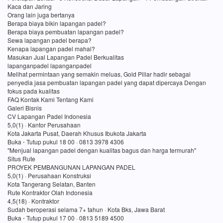
Kaca dan Jaring
Orang lain juga bertanya
Berapa biaya bikin lapangan padel?
Berapa biaya pembuatan lapangan padel?
Sewa lapangan padel berapa?
Kenapa lapangan padel mahal?
Masukan Jual Lapangan Padel Berkualitas
lapanganpadel lapanganpadel
Melihat permintaan yang semakin meluas, Gold Pillar hadir sebagai
penyedia jasa pembuatan lapangan padel yang dapat dipercaya Dengan
fokus pada kualitas
FAQ Kontak Kami Tentang Kami
Galeri Bisnis
CV Lapangan Padel Indonesia
5,0(1) · Kantor Perusahaan
Kota Jakarta Pusat, Daerah Khusus Ibukota Jakarta
Buka ⋅ Tutup pukul 18 00 · 0813 3978 4306
"Menjual lapangan padel dengan kualitas bagus dan harga termurah"
Situs Rute
PROYEK PEMBANGUNAN LAPANGAN PADEL
5,0(1) · Perusahaan Konstruksi
Kota Tangerang Selatan, Banten
Rute Kontraktor Olah Indonesia
4,5(18) · Kontraktor
Sudah beroperasi selama 7+ tahun · Kota Bks, Jawa Barat
Buka ⋅ Tutup pukul 17 00 · 0813 5189 4500