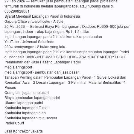
27 Feb 2026 — Temukan jasa pembuatan lapangan padel profesional
termurah di Indonesia melalui lapanganpadel atau hubungi kami di
085280828081
Syarat Membuat Lapangan Padel di Indonesia
Gapura Office virtualofficeku › Article
20 Mei 2026 — Estimasi Biaya Pembangunan ; Outdoor: Rp600–800 juta per
lapangan ; Indoor + atap baja ringan: Rp1–1,2 miliar
Ingin bangun lapangan padel? Ini dia kontraktor pembuatan
YouTube · Universal Solusindo
280+ penayangan · 2 bulan yang lalu
Ingin bangun lapangan padel? Ini dia kontraktor pembuatan lapangan Padel
di Indonesia BANGUN RUMAH SENDIRI VS JASA KONTRAKTOR? LEBIH
Pembuatan dan Jasa Pasang Lapangan Padel
mediajaringsport
mediajaringsport › pembuatan dan jasa pasan
Tahapan Penting dalam Pembuatan Lapangan Padel · 1 Survei Lokasi dan
Konsultasi Awal · 2 Desain Lapangan · 3 Pemilihan Material Berkualitas · 4
Proses
Orang lain juga menelusuri
Biaya pembuatan lapangan padel
Ukuran lapangan padel
Kontraktor lapangan Futsal
Kontraktor lapangan olah
Kontraktor lapangan mini soccer
Padel Court
Jasa Kontraktor Jakarta