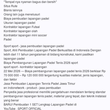
"Tempat nya nyaman bagus dan bersih"
Situs Rute
Bisnis lainnya
Orang lain juga menelusuri
Biaya pembuatan lapangan padel
Ukuran lapangan padel
Kontraktor lapangan Futsal
Kontraktor lapangan olah
Kontraktor lapangan mini soccer
Padel
Sport sport › jasa pembuatan lapangan padel
Sport, Ahli Pembuatan Lapangan Padel Berkualitas di Indonesia Dengan
lebih dari 11 tahun pengalaman di bidang konstruksi, kami pastikan
lapangan padel
Biaya Pembangunan Lapangan Padel Tenis 2026 sport
sport sport › kontraktor lapangan
22 Mei 2026 — Biaya pembangunan lapangan padel tenis 2026 berkisar Rp
70 000 000 – Rp 120 000 000 tergantung kualitas material, jenis lapangan,
dan faktor
Jasa Pembuatan Lapangan Tennis Padel Jawa Timur
en indonetwork › product › jasa pembuatan
Penyedia jasa profesional memiliki pengetahuan mendalam tentang standar
pembangunan lapangan tenis padel, material yang tepat, dan teknik instalasi
yang benar
BARU! Pembuatan 1 SET Lengkap Lapangan Padel di
YouTube · SPORT OFFICIAL