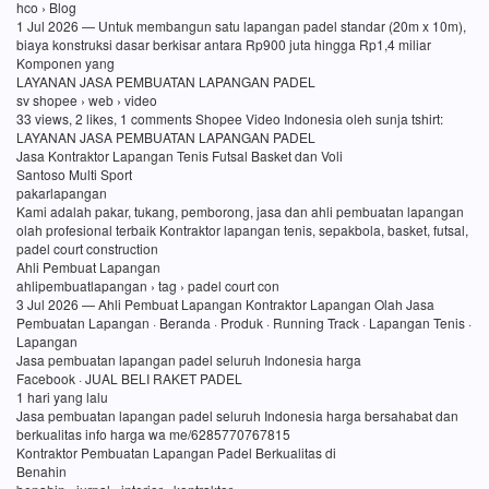
hco › Blog
1 Jul 2026 — Untuk membangun satu lapangan padel standar (20m x 10m),
biaya konstruksi dasar berkisar antara Rp900 juta hingga Rp1,4 miliar
Komponen yang
LAYANAN JASA PEMBUATAN LAPANGAN PADEL
sv shopee › web › video
33 views, 2 likes, 1 comments Shopee Video Indonesia oleh sunja tshirt:
LAYANAN JASA PEMBUATAN LAPANGAN PADEL
Jasa Kontraktor Lapangan Tenis Futsal Basket dan Voli
Santoso Multi Sport
pakarlapangan
Kami adalah pakar, tukang, pemborong, jasa dan ahli pembuatan lapangan
olah profesional terbaik Kontraktor lapangan tenis, sepakbola, basket, futsal,
padel court construction
Ahli Pembuat Lapangan
ahlipembuatlapangan › tag › padel court con
3 Jul 2026 — Ahli Pembuat Lapangan Kontraktor Lapangan Olah Jasa
Pembuatan Lapangan · Beranda · Produk · Running Track · Lapangan Tenis ·
Lapangan
Jasa pembuatan lapangan padel seluruh Indonesia harga
Facebook · JUAL BELI RAKET PADEL
1 hari yang lalu
Jasa pembuatan lapangan padel seluruh Indonesia harga bersahabat dan
berkualitas info harga wa me/6285770767815
Kontraktor Pembuatan Lapangan Padel Berkualitas di
Benahin