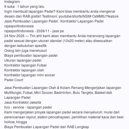
Instagram ·
9 suka · 1 tahun yang lalu
Ingin membuat lapangan Padel? Kami bisa membantu anda mengenai
desain dan RAB gratis!! Testimoni: youtube/shorts/NSiM OxMMtU?feature
Jasa Pembuatan Lapangan Padel : Kontraktor Lapangan Padel
rajasportindonesia
rajasportindonesia › 2026/11 › jasa pe
24 Nov 2026 — Tim ahli kami akan membantu Anda merancang lapangan
padel sesuai dengan ukuran standar (10x20 meter) atau disesuaikan
dengan kebutuhan spesifik
Orang lain juga menelusuri
Biaya pembuatan lapangan padel
Ukuran lapangan padel
Kontraktor lapangan Futsal
Kontraktor lapangan olah
Kontraktor lapangan mini soccer
Padel Court
Jasa Pembuatan Lapangan Olah & Kolam Renang Mengerjakan lapangan
Multifungsi, Futsal, Mini Soccer, Badminton, Bulu Tangkis, Basket dsb
Lapangan Padel
Jasa Kontraktor Jakarta
hco › service › lapangan padel
Kami mengerjakan proyek lapangan padel secara menyeluruh: mulai dari
perencanaan layout, sistem pencahayaan, pemilihan material kaca dan besi
hollow, hingga
Biaya Pembuatan Lapangan Padel dan RAB Lengkap