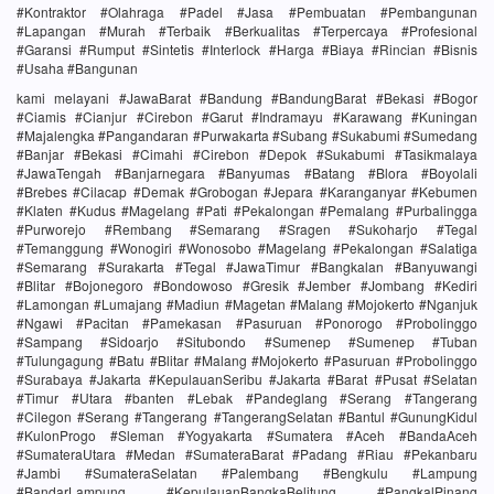
#Kontraktor #Olahraga #Padel #Jasa #Pembuatan #Pembangunan
#Lapangan #Murah #Terbaik #Berkualitas #Terpercaya #Profesional
#Garansi #Rumput #Sintetis #Interlock #Harga #Biaya #Rincian #Bisnis
#Usaha #Bangunan
kami melayani #JawaBarat #Bandung #BandungBarat #Bekasi #Bogor
#Ciamis #Cianjur #Cirebon #Garut #Indramayu #Karawang #Kuningan
#Majalengka #Pangandaran #Purwakarta #Subang #Sukabumi #Sumedang
#Banjar #Bekasi #Cimahi #Cirebon #Depok #Sukabumi #Tasikmalaya
#JawaTengah #Banjarnegara #Banyumas #Batang #Blora #Boyolali
#Brebes #Cilacap #Demak #Grobogan #Jepara #Karanganyar #Kebumen
#Klaten #Kudus #Magelang #Pati #Pekalongan #Pemalang #Purbalingga
#Purworejo #Rembang #Semarang #Sragen #Sukoharjo #Tegal
#Temanggung #Wonogiri #Wonosobo #Magelang #Pekalongan #Salatiga
#Semarang #Surakarta #Tegal #JawaTimur #Bangkalan #Banyuwangi
#Blitar #Bojonegoro #Bondowoso #Gresik #Jember #Jombang #Kediri
#Lamongan #Lumajang #Madiun #Magetan #Malang #Mojokerto #Nganjuk
#Ngawi #Pacitan #Pamekasan #Pasuruan #Ponorogo #Probolinggo
#Sampang #Sidoarjo #Situbondo #Sumenep #Sumenep #Tuban
#Tulungagung #Batu #Blitar #Malang #Mojokerto #Pasuruan #Probolinggo
#Surabaya #Jakarta #KepulauanSeribu #Jakarta #Barat #Pusat #Selatan
#Timur #Utara #banten #Lebak #Pandeglang #Serang #Tangerang
#Cilegon #Serang #Tangerang #TangerangSelatan #Bantul #GunungKidul
#KulonProgo #Sleman #Yogyakarta #Sumatera #Aceh #BandaAceh
#SumateraUtara #Medan #SumateraBarat #Padang #Riau #Pekanbaru
#Jambi #SumateraSelatan #Palembang #Bengkulu #Lampung
#BandarLampung #KepulauanBangkaBelitung #PangkalPinang