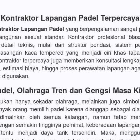
Kontraktor Lapangan Padel Terpercaya
yang berpengalaman sangat p
traktor Lapangan Padel
angunan sesuai standar. Kontraktor profesional bia
etail teknis, mulai dari struktur pondasi, sistem p
asangan kaca tempered yang menjadi ciri khas lapa
kontraktor terpercaya juga memberikan konsultasi lengka
, estimasi biaya, hingga proses perawatan lapangan aga
 digunakan.
del, Olahraga Tren dan Gengsi Masa K
bukan hanya sekadar olahraga, melainkan juga simbo
yak orang memilih padel karena dianggap sebagai ola
 dimainkan oleh semua kalangan, namun tetap mem
Dengan semakin tingginya peminat, keberadaan lapanga
s tentu menjadi daya tarik tersendiri. Maka, meng