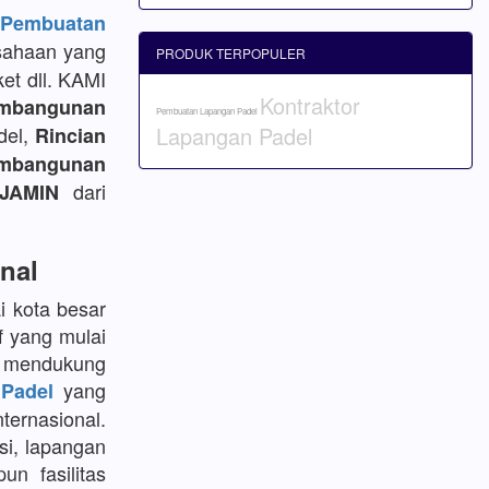
embuatan
sahaan yang
PRODUK TERPOPULER
et dll. KAMI
Kontraktor
mbangunan
Pembuatan Lapangan Padel
del,
Lapangan Padel
Rincian
bangunan
dari
JAMIN
nal
i kota besar
f yang mulai
k mendukung
yang
Padel
ternasional.
si, lapangan
un fasilitas