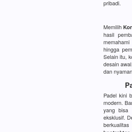
pribadi.
Memilih
Kon
hasil pemb
memahami d
hingga pem
Selain itu, 
desain awal
dan nyaman
Pa
Padel kini 
modern. Ban
yang bisa
eksklusif. 
berkualita