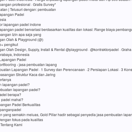
angan profesional · Gratis Survey*
atan ‎| Telusuri dengan: pembuatan
Lapangan Padel
esia
tor lapangan padel indone
lapangan padel bervariasi berdasarkan kualitas dan lokasi: Range biaya pembang
apangan Izin apa saja yang
gan Olah & Playground (@)
rb+ pengikut
gan Olah Design, Supply, Install & Rental @playground · @kontraktorpadel · Grah
Surabaya, Indonesia
Lapangan Padel
ortflooring › jasa pembuatan lapang
uatan Lapangan Padel · 1 Survey dan Perencanaan · 2 Persiapan Lokasi · 3 Kons
asangan Struktur Kaca dan Jaring
ertanya
in lapangan padel?
mbuatan lapangan padel?
adel berapa?
 padel mahal?
angan Padel Berkualitas
apanganpadel
an yang semakin meluas, Gold Pillar hadir sebagai penyedia jasa pembuatan lap
Dengan fokus pada kualitas
 Tentang Kami