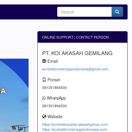
ONLINE SUPPORT | CONTACT PERSON
PT. KOI AKASAH GEMILANG
Email
kontraktorolahragaindonesia@gmail.com
Ponsel
081351894500
WhatsApp
081351894500
Website
https://kontraktorpadel.akasahgroup.com/
https://kontraktorolahragaindonesia.com/