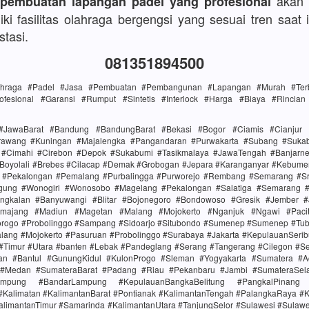
akan 
 pembuatan lapangan padel yang profesional
ki fasilitas olahraga bergengsi yang sesuai tren saat i
stasi.
081351894500
lahraga #Padel #Jasa #Pembuatan #Pembangunan #Lapangan #Murah #Terba
ofesional #Garansi #Rumput #Sintetis #Interlock #Harga #Biaya #Rincia
#JawaBarat #Bandung #BandungBarat #Bekasi #Bogor #Ciamis #Cianjur 
rawang #Kuningan #Majalengka #Pangandaran #Purwakarta #Subang #Suk
i #Cimahi #Cirebon #Depok #Sukabumi #Tasikmalaya #JawaTengah #Banjarn
#Boyolali #Brebes #Cilacap #Demak #Grobogan #Jepara #Karanganyar #Kebume
i #Pekalongan #Pemalang #Purbalingga #Purworejo #Rembang #Semarang #Sr
gung #Wonogiri #Wonosobo #Magelang #Pekalongan #Salatiga #Semarang #S
ngkalan #Banyuwangi #Blitar #Bojonegoro #Bondowoso #Gresik #Jember #
majang #Madiun #Magetan #Malang #Mojokerto #Nganjuk #Ngawi #Paci
rogo #Probolinggo #Sampang #Sidoarjo #Situbondo #Sumenep #Sumenep #Tu
alang #Mojokerto #Pasuruan #Probolinggo #Surabaya #Jakarta #KepulauanSerib
 #Timur #Utara #banten #Lebak #Pandeglang #Serang #Tangerang #Cilegon #S
tan #Bantul #GunungKidul #KulonProgo #Sleman #Yogyakarta #Sumatera #
 #Medan #SumateraBarat #Padang #Riau #Pekanbaru #Jambi #SumateraSel
mpung #BandarLampung #KepulauanBangkaBelitung #PangkalPinang 
#Kalimatan #KalimantanBarat #Pontianak #KalimantanTengah #PalangkaRaya #K
alimantanTimur #Samarinda #KalimantanUtara #TanjungSelor #Sulawesi #Sulaw