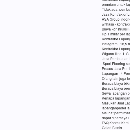
premium untuk lap
Tidak ada: pembu
Jasa Kontraktor 
ASA Group Indon
withasa › kontrak
Biaya konstruksi 
Rp 1 miliar per l
Kontraktor Lapan
Instagram · 18,5 
Kontraktor Lapan
Wiguna II no 1, 
Jasa Pembuatan 
Sport Flooring sp
Proses Jasa Pemb
Lapangan · 4 Pem
Orang lain juga b
Berapa biaya bik
Berapa biaya pe
Sewa lapangan p
Kenapa lapangan
Masukan Jual Lap
lapanganpadel l
Melihat perminta
dapat dipercaya 
FAQ Kontak Kami
Galeri Bisnis