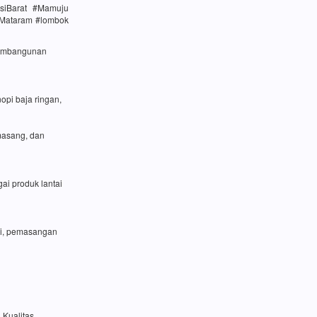
siBarat #Mamuju
#Mataram #lombok
 pembangunan
opi baja ringan,
masang, dan
ai produk lantai
si, pemasangan
 Kualitas