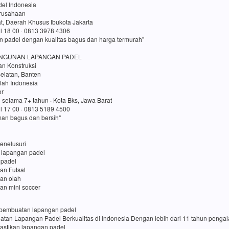
el Indonesia
erusahaan
t, Daerah Khusus Ibukota Jakarta
ul 18 00 · 0813 3978 4306
n padel dengan kualitas bagus dan harga termurah"
NGUNAN LAPANGAN PADEL
an Konstruksi
elatan, Banten
lah Indonesia
or
 selama 7+ tahun · Kota Bks, Jawa Barat
ul 17 00 · 0813 5189 4500
an bagus dan bersih"
enelusuri
 lapangan padel
 padel
an Futsal
gan olah
an mini soccer
sa pembuatan lapangan padel
uatan Lapangan Padel Berkualitas di Indonesia Dengan lebih dari 11 tahun penga
pastikan lapangan padel