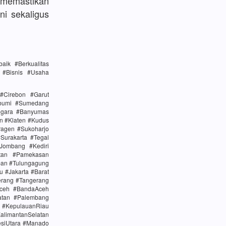
memastikan
ni sekaligus
ik #Berkualitas
n #Bisnis #Usaha
#Cirebon #Garut
abumi #Sumedang
egara #Banyumas
n #Klaten #Kudus
agen #Sukoharjo
urakarta #Tegal
Jombang #Kediri
tan #Pamekasan
ban #Tulungagung
u #Jakarta #Barat
erang #Tangerang
Aceh #BandaAceh
atan #Palembang
#KepulauanRiau
alimantanSelatan
esiUtara #Manado