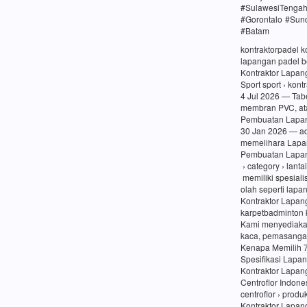
#SulawesiTenga
#Gorontalo #Sun
#Batam
kontraktorpadel 
lapangan padel be
Kontraktor Lapang
Sport sport › kon
4 Jul 2026 — Tabe
membran PVC, at
Pembuatan Lapang
30 Jan 2026 — a
memelihara Lapa
Pembuatan Lapang
› category › lanta
memiliki spesiali
olah seperti lapa
Kontraktor Lapan
karpetbadminton 
Kami menyediaka
kaca, pemasangan
Kenapa Memilih 
Spesifikasi Lapa
Kontraktor Lapan
Centroflor Indone
centroflor › prod
Kontraktor Lapang