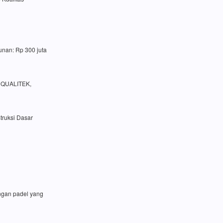
unan: Rp 300 juta
a QUALITEK,
truksi Dasar
angan padel yang