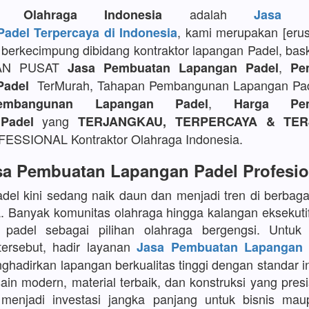
adalah
or Olahraga Indonesia
Jasa P
, kami merupakan [eru
adel Terpercaya di Indonesia
berkecimpung dibidang kontraktor lapangan Padel, bask
AN PUSAT
,
Jasa Pembuatan Lapangan Padel
Pe
TerMurah, Tahapan Pembangunan Lapangan Pa
Padel
,
embangunan Lapangan Padel
Harga Pem
yang
Padel
TERJANGKAU, TERPERCAYA & TER
SSIONAL Kontraktor Olahraga Indonesia.
sa Pembuatan Lapangan Padel Profesio
del kini sedang naik daun dan menjadi tren di berbaga
a. Banyak komunitas olahraga hingga kalangan eksekuti
 padel sebagai pilihan olahraga bergengsi. Untu
tersebut, hadir layanan
Jasa Pembuatan Lapangan 
adirkan lapangan berkualitas tinggi dengan standar in
in modern, material terbaik, dan konstruksi yang presi
menjadi investasi jangka panjang untuk bisnis maup