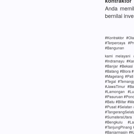
kontraktor
Anda memili
bernilai inve
#Kontraktor #O
#Terpercaya #Pr
#Bangunan
kami melayani 
#Indramayu #Ka
#Banjar #Bekas
#Batang #Blora 
#Magelang #Pat
#Tegal #Temang
#JawaTimur #Ba
#Lamongan #Lu
#Pasuruan #Pono
#Batu #Blitar #M
#Pusat #Selatan
#TangerangSela
#SumateraUtara
#Bengkulu #La
#TanjungPinang 
#Banjarmasin #K