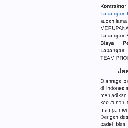
Kontrakt
Lapangan P
sudah lama 
MERUPAK
Lapangan 
Biaya P
Lapangan 
TEAM PROFE
Ja
Olahraga pa
di Indonesi
menjadikan
kebutuhan 
mampu mengh
Dengan desa
padel bisa 