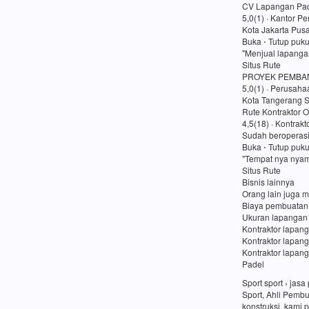
CV Lapangan Pad
5,0(1) · Kantor P
Kota Jakarta Pusa
Buka ⋅ Tutup puk
"Menjual lapanga
Situs Rute
PROYEK PEMBA
5,0(1) · Perusaha
Kota Tangerang S
Rute Kontraktor O
4,5(18) · Kontrakt
Sudah beroperasi
Buka ⋅ Tutup puk
"Tempat nya nyam
Situs Rute
Bisnis lainnya
Orang lain juga m
Biaya pembuatan
Ukuran lapangan
Kontraktor lapang
Kontraktor lapan
Kontraktor lapang
Padel
Sport sport › ja
Sport, Ahli Pemb
konstruksi, kami 