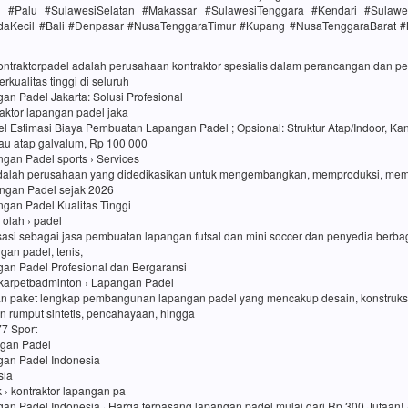
h #Palu #SulawesiSelatan #Makassar #SulawesiTenggara #Kendari #Sulawe
daKecil #Bali #Denpasar #NusaTenggaraTimur #Kupang #NusaTenggaraBarat 
kontraktorpadel adalah perusahaan kontraktor spesialis dalam perancangan dan
rkualitas tinggi di seluruh
an Padel Jakarta: Solusi Profesional
traktor lapangan padel jaka
l Estimasi Biaya Pembuatan Lapangan Padel ; Opsional: Struktur Atap/Indoor, Kan
au atap galvalum, Rp 100 000
an Padel sports › Services
dalah perusahaan yang didedikasikan untuk mengembangkan, memproduksi, me
ngan Padel sejak 2026
an Padel Kualitas Tinggi
i olah › padel
sasi sebagai jasa pembuatan lapangan futsal dan mini soccer dan penyedia berbag
ngan padel, tenis,
gan Padel Profesional dan Bergaransi
karpetbadminton › Lapangan Padel
n paket lengkap pembangunan lapangan padel yang mencakup desain, konstruk
 rumput sintetis, pencahayaan, hingga
77 Sport
ngan Padel
gan Padel Indonesia
sia
uk › kontraktor lapangan pa
an Padel Indonesia · Harga terpasang lapangan padel mulai dari Rp 300 Jutaan! ·