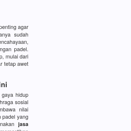
enting agar
sanya sudah
encahayaan,
ngan padel.
p, mulai dari
r tetap awet
ini
l gaya hidup
hraga sosial
bawa nilai
n padel yang
gunakan
jasa