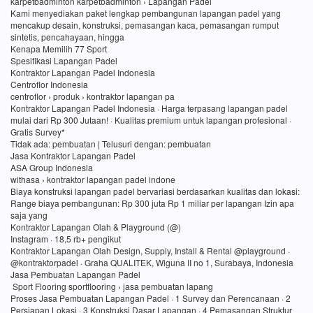
karpetbadminton karpetbadminton › Lapangan Padel
Kami menyediakan paket lengkap pembangunan lapangan padel yang
mencakup desain, konstruksi, pemasangan kaca, pemasangan rumput
sintetis, pencahayaan, hingga
Kenapa Memilih 77 Sport
Spesifikasi Lapangan Padel
Kontraktor Lapangan Padel Indonesia
Centroflor Indonesia
centroflor › produk › kontraktor lapangan pa
Kontraktor Lapangan Padel Indonesia · Harga terpasang lapangan padel
mulai dari Rp 300 Jutaan! · Kualitas premium untuk lapangan profesional ·
Gratis Survey*
Tidak ada: pembuatan ‎| Telusuri dengan: pembuatan
Jasa Kontraktor Lapangan Padel
ASA Group Indonesia
withasa › kontraktor lapangan padel indone
Biaya konstruksi lapangan padel bervariasi berdasarkan kualitas dan lokasi:
Range biaya pembangunan: Rp 300 juta Rp 1 miliar per lapangan Izin apa
saja yang
Kontraktor Lapangan Olah & Playground (@)
Instagram · 18,5 rb+ pengikut
Kontraktor Lapangan Olah Design, Supply, Install & Rental @playground ·
@kontraktorpadel · Graha QUALITEK, Wiguna II no 1, Surabaya, Indonesia
Jasa Pembuatan Lapangan Padel
Sport Flooring sportflooring › jasa pembuatan lapang
Proses Jasa Pembuatan Lapangan Padel · 1 Survey dan Perencanaan · 2
Persiapan Lokasi · 3 Konstruksi Dasar Lapangan · 4 Pemasangan Struktur