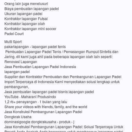
Orang lain juga menelusuri
Biaya pembuatan lapangan padel
Ukuran lapangan padel
Kontraktor lapangan Futsal
Kontraktor lapangan olah
Kontraktor lapangan mini soccer
Padel Court
Multi Sport
pakarlapangan › lapangan padel tenis
Pembuatan Lapangan Padel Tenis / Pemasangan Rumput Sintetis dan
Jaring, dll kami juga ahli pada beberapa lapangan olah lain seperti:
Renovasi Lapangan
Jasa Pembuatan Lapangan Padel Indonesia
lapangan padel
Supplier dan Kontraktor Pembuatan dan Pembangunan Lapangan Padel
Import Terpercaya di Indonesia Kami menyediakan solusi lengkap untuk
pembangunan,
Jasa pembuatan lapangan padel bisnis lapangan padel
YouTube · Maharani Produsindo
1,2 rb+ penayangan · 1 bulan yang lalu
Share your videos with friends, family, and the world
Jasa Konstruksi Pembangunan Lapangan Padel
Dongkrak Usaha
dominasigoogle dongkrakusaha › produk › j
Jasa Konstruksi Pembangunan Lapangan Padel: Solusi Terpercaya Untuk
Proyek Anda Apakah Anda berencana untuk membangun lapangan padel