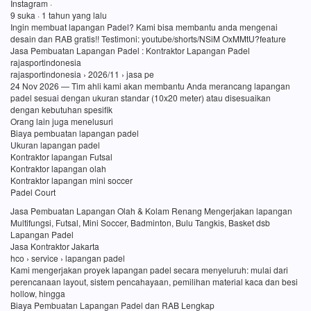
Instagram ·
9 suka · 1 tahun yang lalu
Ingin membuat lapangan Padel? Kami bisa membantu anda mengenai
desain dan RAB gratis!! Testimoni: youtube/shorts/NSiM OxMMtU?feature
Jasa Pembuatan Lapangan Padel : Kontraktor Lapangan Padel
rajasportindonesia
rajasportindonesia › 2026/11 › jasa pe
24 Nov 2026 — Tim ahli kami akan membantu Anda merancang lapangan
padel sesuai dengan ukuran standar (10x20 meter) atau disesuaikan
dengan kebutuhan spesifik
Orang lain juga menelusuri
Biaya pembuatan lapangan padel
Ukuran lapangan padel
Kontraktor lapangan Futsal
Kontraktor lapangan olah
Kontraktor lapangan mini soccer
Padel Court
Jasa Pembuatan Lapangan Olah & Kolam Renang Mengerjakan lapangan
Multifungsi, Futsal, Mini Soccer, Badminton, Bulu Tangkis, Basket dsb
Lapangan Padel
Jasa Kontraktor Jakarta
hco › service › lapangan padel
Kami mengerjakan proyek lapangan padel secara menyeluruh: mulai dari
perencanaan layout, sistem pencahayaan, pemilihan material kaca dan besi
hollow, hingga
Biaya Pembuatan Lapangan Padel dan RAB Lengkap