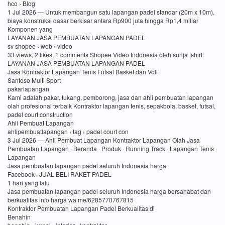
hco › Blog
1 Jul 2026 — Untuk membangun satu lapangan padel standar (20m x 10m),
biaya konstruksi dasar berkisar antara Rp900 juta hingga Rp1,4 miliar
Komponen yang
LAYANAN JASA PEMBUATAN LAPANGAN PADEL
sv shopee › web › video
33 views, 2 likes, 1 comments Shopee Video Indonesia oleh sunja tshirt:
LAYANAN JASA PEMBUATAN LAPANGAN PADEL
Jasa Kontraktor Lapangan Tenis Futsal Basket dan Voli
Santoso Multi Sport
pakarlapangan
Kami adalah pakar, tukang, pemborong, jasa dan ahli pembuatan lapangan
olah profesional terbaik Kontraktor lapangan tenis, sepakbola, basket, futsal,
padel court construction
Ahli Pembuat Lapangan
ahlipembuatlapangan › tag › padel court con
3 Jul 2026 — Ahli Pembuat Lapangan Kontraktor Lapangan Olah Jasa
Pembuatan Lapangan · Beranda · Produk · Running Track · Lapangan Tenis ·
Lapangan
Jasa pembuatan lapangan padel seluruh Indonesia harga
Facebook · JUAL BELI RAKET PADEL
1 hari yang lalu
Jasa pembuatan lapangan padel seluruh Indonesia harga bersahabat dan
berkualitas info harga wa me/6285770767815
Kontraktor Pembuatan Lapangan Padel Berkualitas di
Benahin