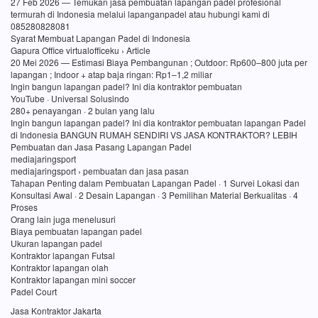
27 Feb 2026 — Temukan jasa pembuatan lapangan padel profesional
termurah di Indonesia melalui lapanganpadel atau hubungi kami di
085280828081
Syarat Membuat Lapangan Padel di Indonesia
Gapura Office virtualofficeku › Article
20 Mei 2026 — Estimasi Biaya Pembangunan ; Outdoor: Rp600–800 juta per
lapangan ; Indoor + atap baja ringan: Rp1–1,2 miliar
Ingin bangun lapangan padel? Ini dia kontraktor pembuatan
YouTube · Universal Solusindo
280+ penayangan · 2 bulan yang lalu
Ingin bangun lapangan padel? Ini dia kontraktor pembuatan lapangan Padel
di Indonesia BANGUN RUMAH SENDIRI VS JASA KONTRAKTOR? LEBIH
Pembuatan dan Jasa Pasang Lapangan Padel
mediajaringsport
mediajaringsport › pembuatan dan jasa pasan
Tahapan Penting dalam Pembuatan Lapangan Padel · 1 Survei Lokasi dan
Konsultasi Awal · 2 Desain Lapangan · 3 Pemilihan Material Berkualitas · 4
Proses
Orang lain juga menelusuri
Biaya pembuatan lapangan padel
Ukuran lapangan padel
Kontraktor lapangan Futsal
Kontraktor lapangan olah
Kontraktor lapangan mini soccer
Padel Court
Jasa Kontraktor Jakarta