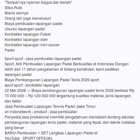
"Tempat nya nyaman bagus dan bersih"
Situs Rute
Bisnis lainnya
Orang lain juga menelusuri
Biaya pembuatan lapangan padel
Ukuran lapangan padel
Kontraktor lapangan Futsal
Kontraktor lapangan olah
Kontraktor lapangan mini soccer
Padel
Sport sport › jasa pembuatan lapangan padel
Sport, Ahli Pembuatan Lapangan Padel Berkualitas di Indonesia Dengan
lebih dari 11 tahun pengalaman di bidang konstruksi, kami pastikan
lapangan padel
Biaya Pembangunan Lapangan Padel Tenis 2026 sport
sport sport › kontraktor lapangan
22 Mei 2026 — Biaya pembangunan lapangan padel tenis 2026 berkisar Rp
70 000 000 – Rp 120 000 000 tergantung kualitas material, jenis lapangan,
dan faktor
Jasa Pembuatan Lapangan Tennis Padel Jawa Timur
en indonetwork › product › jasa pembuatan
Penyedia jasa profesional memiliki pengetahuan mendalam tentang standar
pembangunan lapangan tenis padel, material yang tepat, dan teknik instalasi
yang benar
BARU! Pembuatan 1 SET Lengkap Lapangan Padel di
YouTube · SPORT OFFICIAL