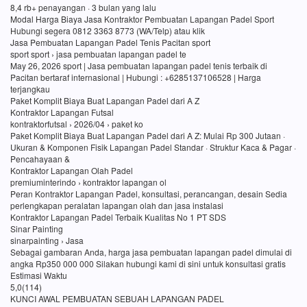
8,4 rb+ penayangan · 3 bulan yang lalu
Modal Harga Biaya Jasa Kontraktor Pembuatan Lapangan Padel Sport
Hubungi segera 0812 3363 8773 (WA/Telp) atau klik
Jasa Pembuatan Lapangan Padel Tenis Pacitan sport
sport sport › jasa pembuatan lapangan padel te
May 26, 2026 sport | Jasa pembuatan lapangan padel tenis terbaik di
Pacitan bertaraf internasional | Hubungi : +6285137106528 | Harga
terjangkau
Paket Komplit Biaya Buat Lapangan Padel dari A Z
Kontraktor Lapangan Futsal
kontraktorfutsal › 2026/04 › paket ko
Paket Komplit Biaya Buat Lapangan Padel dari A Z: Mulai Rp 300 Jutaan ·
Ukuran & Komponen Fisik Lapangan Padel Standar · Struktur Kaca & Pagar ·
Pencahayaan &
Kontraktor Lapangan Olah Padel
premiuminterindo › kontraktor lapangan ol
Peran Kontraktor Lapangan Padel, konsultasi, perancangan, desain Sedia
perlengkapan peralatan lapangan olah dan jasa instalasi
Kontraktor Lapangan Padel Terbaik Kualitas No 1 PT SDS
Sinar Painting
sinarpainting › Jasa
Sebagai gambaran Anda, harga jasa pembuatan lapangan padel dimulai di
angka Rp350 000 000 Silakan hubungi kami di sini untuk konsultasi gratis
Estimasi Waktu
5,0(114)
KUNCI AWAL PEMBUATAN SEBUAH LAPANGAN PADEL