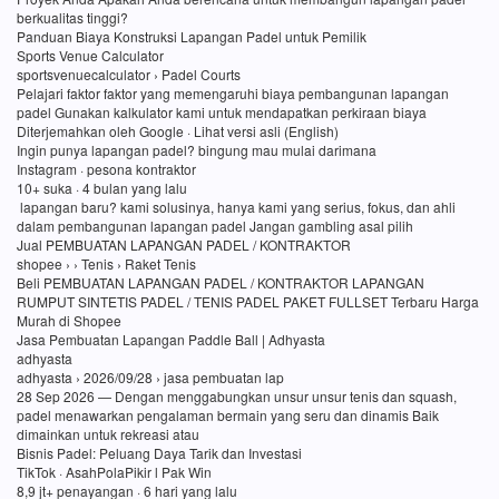
berkualitas tinggi?
Panduan Biaya Konstruksi Lapangan Padel untuk Pemilik
Sports Venue Calculator
sportsvenuecalculator › Padel Courts
Pelajari faktor faktor yang memengaruhi biaya pembangunan lapangan
padel Gunakan kalkulator kami untuk mendapatkan perkiraan biaya
Diterjemahkan oleh Google · Lihat versi asli (English)
Ingin punya lapangan padel? bingung mau mulai darimana
Instagram · pesona kontraktor
10+ suka · 4 bulan yang lalu
lapangan baru? kami solusinya, hanya kami yang serius, fokus, dan ahli
dalam pembangunan lapangan padel Jangan gambling asal pilih
Jual PEMBUATAN LAPANGAN PADEL / KONTRAKTOR
shopee › › Tenis › Raket Tenis
Beli PEMBUATAN LAPANGAN PADEL / KONTRAKTOR LAPANGAN
RUMPUT SINTETIS PADEL / TENIS PADEL PAKET FULLSET Terbaru Harga
Murah di Shopee
Jasa Pembuatan Lapangan Paddle Ball | Adhyasta
adhyasta
adhyasta › 2026/09/28 › jasa pembuatan lap
28 Sep 2026 — Dengan menggabungkan unsur unsur tenis dan squash,
padel menawarkan pengalaman bermain yang seru dan dinamis Baik
dimainkan untuk rekreasi atau
Bisnis Padel: Peluang Daya Tarik dan Investasi
TikTok · AsahPolaPikir l Pak Win
8,9 jt+ penayangan · 6 hari yang lalu