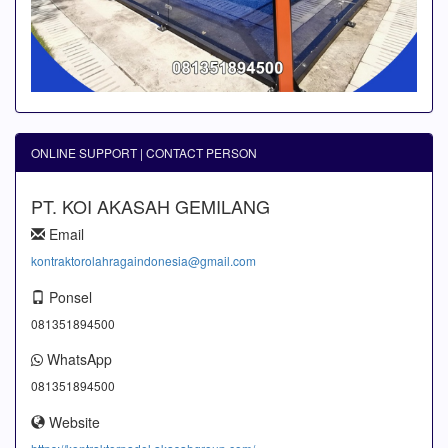
ONLINE SUPPORT | CONTACT PERSON
PT. KOI AKASAH GEMILANG
Email
kontraktorolahragaindonesia@gmail.com
Ponsel
081351894500
WhatsApp
081351894500
Website