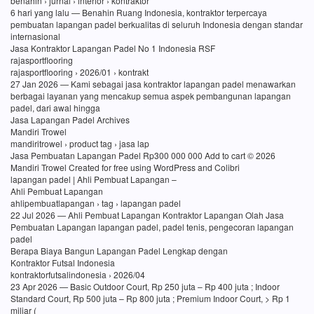
benahin › jurnal › interior › kontraktor
6 hari yang lalu — Benahin Ruang Indonesia, kontraktor terpercaya
pembuatan lapangan padel berkualitas di seluruh Indonesia dengan standar
internasional
Jasa Kontraktor Lapangan Padel No 1 Indonesia RSF
rajasportflooring
rajasportflooring › 2026/01 › kontrakt
27 Jan 2026 — Kami sebagai jasa kontraktor lapangan padel menawarkan
berbagai layanan yang mencakup semua aspek pembangunan lapangan
padel, dari awal hingga
Jasa Lapangan Padel Archives
Mandiri Trowel
mandiritrowel › product tag › jasa lap
Jasa Pembuatan Lapangan Padel Rp300 000 000 Add to cart © 2026
Mandiri Trowel Created for free using WordPress and Colibri
lapangan padel | Ahli Pembuat Lapangan –
Ahli Pembuat Lapangan
ahlipembuatlapangan › tag › lapangan padel
22 Jul 2026 — Ahli Pembuat Lapangan Kontraktor Lapangan Olah Jasa
Pembuatan Lapangan lapangan padel, padel tenis, pengecoran lapangan
padel
Berapa Biaya Bangun Lapangan Padel Lengkap dengan
Kontraktor Futsal Indonesia
kontraktorfutsalindonesia › 2026/04
23 Apr 2026 — Basic Outdoor Court, Rp 250 juta – Rp 400 juta ; Indoor
Standard Court, Rp 500 juta – Rp 800 juta ; Premium Indoor Court, > Rp 1
miliar (