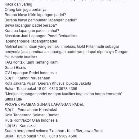
Kaca dan Jaring
Orang lain juga bertanya
Berapa biaya bikin lapangan padel?
Berapa biaya pembuatan lapangan padel?
Sewa lapangan padel berapa?
Kenapa lapangan padel mahal?
Masukan Jual Lapangan Padel Berkualitas
lapanganpadel lapanganpadel
Melihat permintaan yang semakin meluas, Gold Pillar hadir sebagai
penyedia jasa pembuatan lapangan padel yang dapat dipercaya Dengan
fokus pada kualitas
FAQ Kontak Kami Tentang Kami
Galeri Bisnis
CV Lapangan Padel Indonesia
5,0(1) · Kantor Perusahaan
Kota Jakarta Pusat, Daerah Khusus Ibukota Jakarta
Buka ⋅ Tutup pukul 18 00 · 0813 3978 4306
"Menjual lapangan padel dengan kualitas bagus dan harga termurah"
Situs Rute
PROYEK PEMBANGUNAN LAPANGAN PADEL
5,0(1) · Perusahaan Konstruksi
Kota Tangerang Selatan, Banten
Rute Kontraktor Olah Indonesia
4,5(18) · Kontraktor
Sudah beroperasi selama 7+ tahun · Kota Bks, Jawa Barat
Buka ⋅ Tutup pukul 17 00 · 0813 5189 4500