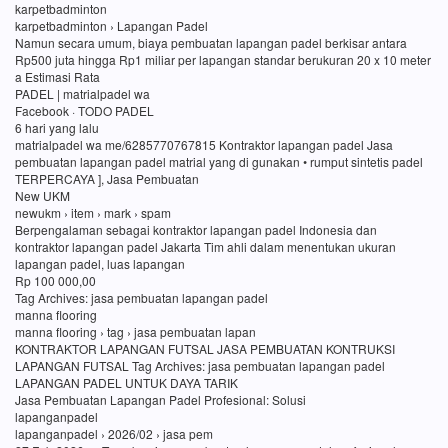
karpetbadminton
karpetbadminton › Lapangan Padel
Namun secara umum, biaya pembuatan lapangan padel berkisar antara
Rp500 juta hingga Rp1 miliar per lapangan standar berukuran 20 x 10 meter
a Estimasi Rata
PADEL | matrialpadel wa
Facebook · TODO PADEL
6 hari yang lalu
matrialpadel wa me/6285770767815 Kontraktor lapangan padel Jasa
pembuatan lapangan padel matrial yang di gunakan • rumput sintetis padel
TERPERCAYA ], Jasa Pembuatan
New UKM
newukm › item › mark › spam
Berpengalaman sebagai kontraktor lapangan padel Indonesia dan
kontraktor lapangan padel Jakarta Tim ahli dalam menentukan ukuran
lapangan padel, luas lapangan
Rp 100 000,00
Tag Archives: jasa pembuatan lapangan padel
manna flooring
manna flooring › tag › jasa pembuatan lapan
KONTRAKTOR LAPANGAN FUTSAL JASA PEMBUATAN KONTRUKSI
LAPANGAN FUTSAL Tag Archives: jasa pembuatan lapangan padel
LAPANGAN PADEL UNTUK DAYA TARIK
Jasa Pembuatan Lapangan Padel Profesional: Solusi
lapanganpadel
lapanganpadel › 2026/02 › jasa pem