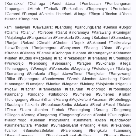
#Kontraktor #Olahraga #Padel #Jasa #Pembuatan #Pembangunan
#Lapangan #Murah #Terbaik #Berkualitas #Terpercaya #Profesional
#Garansi #Rumput #Sintetis #Interlock #Harga #Biaya #Rincian #Bisnis
#Usaha #Bangunan
kami melayani #JawaBarat #Bandung #BandungBarat #Bekasi #Bogor
#Ciamis #Cianjur #Cirebon #Garut #Indramayu #Karawang #Kuningan
#Majalengka #Pangandaran #Purwakarta #Subang #Sukabumi #Sumedang
#Banjar #Bekasi #Cimahi #Cirebon #Depok #Sukabumi #Tasikmalaya
#JawaTengah #Banjarnegara #Banyumas #Batang #Blora #Boyolali
#Brebes #Cilacap #Demak #Grobogan #Jepara #Karanganyar #Kebumen
#Klaten #Kudus #Magelang #Pati #Pekalongan #Pemalang #Purbalingga
#Purworejo #Rembang #Semarang #Sragen #Sukoharjo #Tegal
#Temanggung #Wonogiri #Wonosobo #Magelang #Pekalongan #Salatiga
#Semarang #Surakarta #Tegal #JawaTimur #Bangkalan #Banyuwangi
#Blitar #Bojonegoro #Bondowoso #Gresik #Jember #Jombang #Kediri
#Lamongan #Lumajang #Madiun #Magetan #Malang #Mojokerto #Nganjuk
#Ngawi #Pacitan #Pamekasan #Pasuruan #Ponorogo #Probolinggo
#Sampang #Sidoarjo #Situbondo #Sumenep #Sumenep #Tuban
#Tulungagung #Batu #Blitar #Malang #Mojokerto #Pasuruan #Probolinggo
#Surabaya #Jakarta #KepulauanSeribu #Jakarta #Barat #Pusat #Selatan
#Timur #Utara #banten #Lebak #Pandeglang #Serang #Tangerang
#Cilegon #Serang #Tangerang #TangerangSelatan #Bantul #GunungKidul
#KulonProgo #Sleman #Yogyakarta #Sumatera #Aceh #BandaAceh
#SumateraUtara #Medan #SumateraBarat #Padang #Riau #Pekanbaru
#Jambi #SumateraSelatan #Palembang #Bengkulu #Lampung
#BandarLampung #KepulauanBangkaBelitung #PangkalPinang