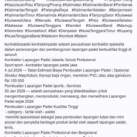
#KepulauanRiau #TanjungPinang #Kalimatan #KalimantanBarat #Pontianak
#KalimantanTengah #PalangkaRaya #KalimantanSelatan #Banjarmasin
#KalimantanTimur #Samarinda #KalimantanUtara #TanjungSelor #Sulawesi
#SulawesiUtara #Manado #SulawesiTengah #Palu #SulawesiSelatan
#Makassar #SulawesiTenggara #Kendari #SulawesiBarat #Mamuju
#Gorontalo #SundaKecil #Bali #Denpasar #NusaTenggaraTimur #Kupang
#NusaTenggaraBarat #Mataram #lombok #Batam
kontraktorpadel kontraktorpadel adalah perusahaan kontraktor spesialis
dalam perancangan dan pembangunan lapangan padel berkualitas tinggi di
seluruh
Kontraktor Lapangan Padel Jakarta: Solusi Profesional
Sport sport › kontraktor lapangan padel jaka
4 Jul 2026 — Tabel Estimasi Biaya Pembuatan Lapangan Padel ; Opsional:
Struktur Atap/Indoor, Kanopi baja ringan, membran PVC, atau atap galvalum,
Rp 100 000
Pembuatan Lapangan Padel sports › Services
30 Jan 2026 — adalah perusahaan yang didedikasikan untuk
mengembangkan, memproduksi, memasang, dan memelihara Lapangan
Padel sejak 2026
Pembuatan Lapangan Padel Kualitas Tinggi
› category › lantai olah › padel
memiliki spesialisasi sebagai jasa pembuatan lapangan futsal dan mini
soccer dan penyedia berbagai produk lantai olah seperti lapangan padel,
tenis,
Kontraktor Lapangan Padel Profesional dan Bergaransi