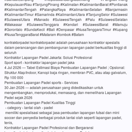
#KepulauanRiau #TanjungPinang #Kalimatan #KalimantanBarat #Pontianak
#KalimantanTengah #PalangkaRaya #KalimantanSelatan #Banjarmasin
#KalimantanTimur #Samarinda #KalimantanUtara #TanjungSelor #Sulawesi
#SulawesiUtara #Manado #SulawesiTengah #Palu #SulawesiSelatan
#Makassar #SulawesiTenggara #Kendari #SulawesiBarat #Mamuju
#Gorontalo #SundaKecil #Bali #Denpasar #NusaTenggaraTimur #Kupang
#NusaTenggaraBarat #Mataram #lombok #Batam
kontraktorpadel kontraktorpadel adalah perusahaan kontraktor spesialis
dalam perancangan dan pembangunan lapangan padel berkualitas tinggi di
seluruh
Kontraktor Lapangan Padel Jakarta: Solusi Profesional
Sport sport › kontraktor lapangan padel jaka
4 Jul 2026 — Tabel Estimasi Biaya Pembuatan Lapangan Padel ; Opsional:
Struktur Atap/Indoor, Kanopi baja ringan, membran PVC, atau atap galvalum,
Rp 100 000
Pembuatan Lapangan Padel sports › Services
30 Jan 2026 — adalah perusahaan yang didedikasikan untuk
mengembangkan, memproduksi, memasang, dan memelihara Lapangan
Padel sejak 2026
Pembuatan Lapangan Padel Kualitas Tinggi
› category › lantai olah › padel
memiliki spesialisasi sebagai jasa pembuatan lapangan futsal dan mini
soccer dan penyedia berbagai produk lantai olah seperti lapangan padel,
tenis,
Kontraktor Lapangan Padel Profesional dan Bergaransi