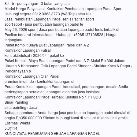
8,4 rb+ penayangan · 3 bulan yang lalu
Modal Harga Biaya Jasa Kontraktor Pembuatan Lapangan Padel Sport
Hubungi segera 0812 3363 8773 (WA/Telp) atau klik
Jasa Pembuatan Lapangan Padel Tenis Pacitan sport
sport sport › jasa pembuatan lapangan padel te
May 26, 2026 sport | Jasa pembuatan lapangan padel tenis terbaik di
Pacitan bertaraf internasional | Hubungi : +6285137106528 | Harga
terjangkau
Paket Komplit Biaya Buat Lapangan Padel dari A Z
Kontraktor Lapangan Futsal
kontraktorfutsal › 2026/04 › paket ko
Paket Komplit Biaya Buat Lapangan Padel dari A Z: Mulai Rp 300 Jutaan ·
Ukuran & Komponen Fisik Lapangan Padel Standar · Struktur Kaca & Pagar ·
Pencahayaan &
Kontraktor Lapangan Olah Padel
premiuminterindo › kontraktor lapangan ol
Peran Kontraktor Lapangan Padel, konsultasi, perancangan, desain Sedia
perlengkapan peralatan lapangan olah dan jasa instalasi
Kontraktor Lapangan Padel Terbaik Kualitas No 1 PT SDS
Sinar Painting
sinarpainting › Jasa
Sebagai gambaran Anda, harga jasa pembuatan lapangan padel dimulai di
angka Rp350 000 000 Silakan hubungi kami di sini untuk konsultasi gratis
Estimasi Waktu
5,0(114)
KUNCI AWAL PEMBUATAN SEBUAH LAPANGAN PADEL