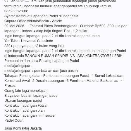
27 Feb 2026 — Temukan jasa pembuatan lapangan padel profesional
termurah di Indonesia melalui lapanganpadel atau hubungi kami di
085280828081
Syarat Membuat Lapangan Padel di Indonesia
Gapura Office virtualofficeku › Article
20 Mei 2026 — Estimasi Biaya Pembangunan ; Outdoor: Rp600–800 juta per
lapangan ; Indoor + atap baja ringan: Rp1–1,2 miliar
Ingin bangun lapangan padel? Ini dia kontraktor pembuatan
YouTube · Universal Solusindo
280+ penayangan · 2 bulan yang lalu
Ingin bangun lapangan padel? Ini dia kontraktor pembuatan lapangan Padel
di Indonesia BANGUN RUMAH SENDIRI VS JASA KONTRAKTOR? LEBIH
Pembuatan dan Jasa Pasang Lapangan Padel
mediajaringsport
mediajaringsport › pembuatan dan jasa pasan
Tahapan Penting dalam Pembuatan Lapangan Padel · 1 Survei Lokasi dan
Konsultasi Awal · 2 Desain Lapangan · 3 Pemilihan Material Berkualitas · 4
Proses
Orang lain juga menelusuri
Biaya pembuatan lapangan padel
Ukuran lapangan padel
Kontraktor lapangan Futsal
Kontraktor lapangan olah
Kontraktor lapangan mini soccer
Padel Court
Jasa Kontraktor Jakarta