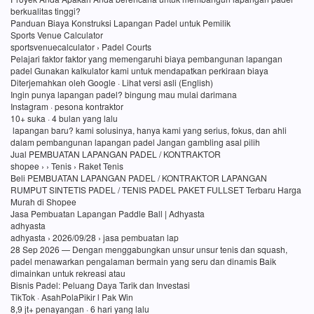
berkualitas tinggi?
Panduan Biaya Konstruksi Lapangan Padel untuk Pemilik
Sports Venue Calculator
sportsvenuecalculator › Padel Courts
Pelajari faktor faktor yang memengaruhi biaya pembangunan lapangan
padel Gunakan kalkulator kami untuk mendapatkan perkiraan biaya
Diterjemahkan oleh Google · Lihat versi asli (English)
Ingin punya lapangan padel? bingung mau mulai darimana
Instagram · pesona kontraktor
10+ suka · 4 bulan yang lalu
lapangan baru? kami solusinya, hanya kami yang serius, fokus, dan ahli
dalam pembangunan lapangan padel Jangan gambling asal pilih
Jual PEMBUATAN LAPANGAN PADEL / KONTRAKTOR
shopee › › Tenis › Raket Tenis
Beli PEMBUATAN LAPANGAN PADEL / KONTRAKTOR LAPANGAN
RUMPUT SINTETIS PADEL / TENIS PADEL PAKET FULLSET Terbaru Harga
Murah di Shopee
Jasa Pembuatan Lapangan Paddle Ball | Adhyasta
adhyasta
adhyasta › 2026/09/28 › jasa pembuatan lap
28 Sep 2026 — Dengan menggabungkan unsur unsur tenis dan squash,
padel menawarkan pengalaman bermain yang seru dan dinamis Baik
dimainkan untuk rekreasi atau
Bisnis Padel: Peluang Daya Tarik dan Investasi
TikTok · AsahPolaPikir l Pak Win
8,9 jt+ penayangan · 6 hari yang lalu