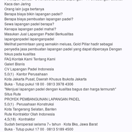
Kaca dan Jaring
Orang lain juga bertanya
Berapa biaya bikin lapangan padel?
Berapa biaya pembuatan lapangan padel?
Sewa lapangan padel berapa?
Kenapa lapangan padel mahal?
Masukan Jual Lapangan Padel Berkualitas
lapanganpadel lapanganpadel
Melihat permintaan yang semakin meluas, Gold Pillar hadir sebagai
penyedia jasa pembuatan lapangan padel yang dapat dipercaya Dengan
fokus pada kualitas
FAQ Kontak Kami Tentang Kami
Galeri Bisnis
CV Lapangan Padel Indonesia
5,0(1) · Kantor Perusahaan
Kota Jakarta Pusat, Daerah Khusus Ibukota Jakarta
Buka ⋅ Tutup pukul 18 00 · 0813 3978 4306
"Menjual lapangan padel dengan kualitas bagus dan harga termurah"
Situs Rute
PROYEK PEMBANGUNAN LAPANGAN PADEL
5,0(1) · Perusahaan Konstruksi
Kota Tangerang Selatan, Banten
Rute Kontraktor Olah Indonesia
4,5(18) · Kontraktor
Sudah beroperasi selama 7+ tahun · Kota Bks, Jawa Barat
Buka ⋅ Tutup pukul 17 00 · 0813 5189 4500