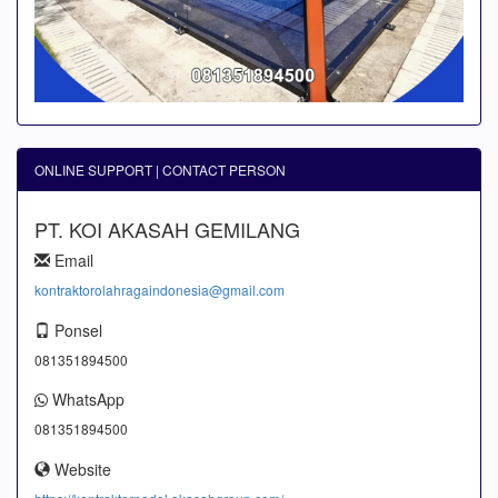
ONLINE SUPPORT | CONTACT PERSON
PT. KOI AKASAH GEMILANG
Email
kontraktorolahragaindonesia@gmail.com
Ponsel
081351894500
WhatsApp
081351894500
Website