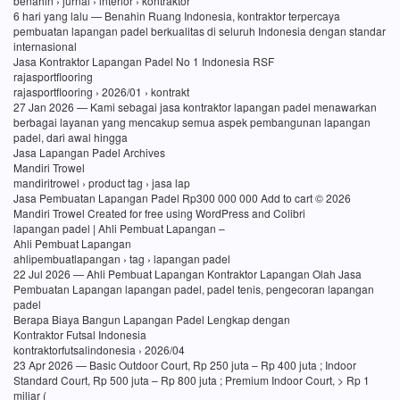
benahin › jurnal › interior › kontraktor
6 hari yang lalu — Benahin Ruang Indonesia, kontraktor terpercaya
pembuatan lapangan padel berkualitas di seluruh Indonesia dengan standar
internasional
Jasa Kontraktor Lapangan Padel No 1 Indonesia RSF
rajasportflooring
rajasportflooring › 2026/01 › kontrakt
27 Jan 2026 — Kami sebagai jasa kontraktor lapangan padel menawarkan
berbagai layanan yang mencakup semua aspek pembangunan lapangan
padel, dari awal hingga
Jasa Lapangan Padel Archives
Mandiri Trowel
mandiritrowel › product tag › jasa lap
Jasa Pembuatan Lapangan Padel Rp300 000 000 Add to cart © 2026
Mandiri Trowel Created for free using WordPress and Colibri
lapangan padel | Ahli Pembuat Lapangan –
Ahli Pembuat Lapangan
ahlipembuatlapangan › tag › lapangan padel
22 Jul 2026 — Ahli Pembuat Lapangan Kontraktor Lapangan Olah Jasa
Pembuatan Lapangan lapangan padel, padel tenis, pengecoran lapangan
padel
Berapa Biaya Bangun Lapangan Padel Lengkap dengan
Kontraktor Futsal Indonesia
kontraktorfutsalindonesia › 2026/04
23 Apr 2026 — Basic Outdoor Court, Rp 250 juta – Rp 400 juta ; Indoor
Standard Court, Rp 500 juta – Rp 800 juta ; Premium Indoor Court, > Rp 1
miliar (