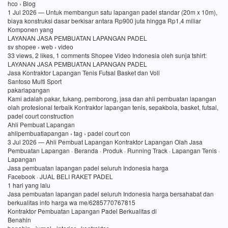
hco › Blog
1 Jul 2026 — Untuk membangun satu lapangan padel standar (20m x 10m),
biaya konstruksi dasar berkisar antara Rp900 juta hingga Rp1,4 miliar
Komponen yang
LAYANAN JASA PEMBUATAN LAPANGAN PADEL
sv shopee › web › video
33 views, 2 likes, 1 comments Shopee Video Indonesia oleh sunja tshirt:
LAYANAN JASA PEMBUATAN LAPANGAN PADEL
Jasa Kontraktor Lapangan Tenis Futsal Basket dan Voli
Santoso Multi Sport
pakarlapangan
Kami adalah pakar, tukang, pemborong, jasa dan ahli pembuatan lapangan
olah profesional terbaik Kontraktor lapangan tenis, sepakbola, basket, futsal,
padel court construction
Ahli Pembuat Lapangan
ahlipembuatlapangan › tag › padel court con
3 Jul 2026 — Ahli Pembuat Lapangan Kontraktor Lapangan Olah Jasa
Pembuatan Lapangan · Beranda · Produk · Running Track · Lapangan Tenis ·
Lapangan
Jasa pembuatan lapangan padel seluruh Indonesia harga
Facebook · JUAL BELI RAKET PADEL
1 hari yang lalu
Jasa pembuatan lapangan padel seluruh Indonesia harga bersahabat dan
berkualitas info harga wa me/6285770767815
Kontraktor Pembuatan Lapangan Padel Berkualitas di
Benahin