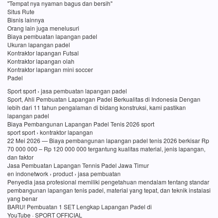
"Tempat nya nyaman bagus dan bersih"
Situs Rute
Bisnis lainnya
Orang lain juga menelusuri
Biaya pembuatan lapangan padel
Ukuran lapangan padel
Kontraktor lapangan Futsal
Kontraktor lapangan olah
Kontraktor lapangan mini soccer
Padel
Sport sport › jasa pembuatan lapangan padel
Sport, Ahli Pembuatan Lapangan Padel Berkualitas di Indonesia Dengan
lebih dari 11 tahun pengalaman di bidang konstruksi, kami pastikan
lapangan padel
Biaya Pembangunan Lapangan Padel Tenis 2026 sport
sport sport › kontraktor lapangan
22 Mei 2026 — Biaya pembangunan lapangan padel tenis 2026 berkisar Rp
70 000 000 – Rp 120 000 000 tergantung kualitas material, jenis lapangan,
dan faktor
Jasa Pembuatan Lapangan Tennis Padel Jawa Timur
en indonetwork › product › jasa pembuatan
Penyedia jasa profesional memiliki pengetahuan mendalam tentang standar
pembangunan lapangan tenis padel, material yang tepat, dan teknik instalasi
yang benar
BARU! Pembuatan 1 SET Lengkap Lapangan Padel di
YouTube · SPORT OFFICIAL