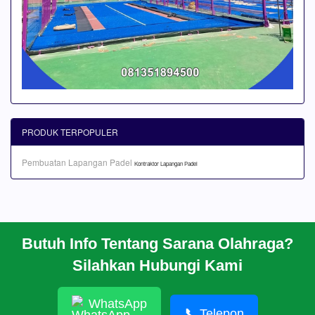
PRODUK TERPOPULER
Pembuatan Lapangan Padel
Kontraktor Lapangan Padel
Butuh Info Tentang Sarana Olahraga?
BERANDA
Silahkan Hubungi Kami
PROFIL
CARA PESAN
ARTIKEL
WhatsApp
HUBUNGI KAMI
📞
Telepon