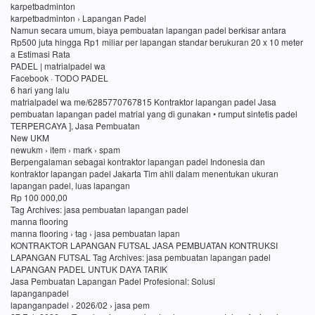
karpetbadminton
karpetbadminton › Lapangan Padel
Namun secara umum, biaya pembuatan lapangan padel berkisar antara
Rp500 juta hingga Rp1 miliar per lapangan standar berukuran 20 x 10 meter
a Estimasi Rata
PADEL | matrialpadel wa
Facebook · TODO PADEL
6 hari yang lalu
matrialpadel wa me/6285770767815 Kontraktor lapangan padel Jasa
pembuatan lapangan padel matrial yang di gunakan • rumput sintetis padel
TERPERCAYA ], Jasa Pembuatan
New UKM
newukm › item › mark › spam
Berpengalaman sebagai kontraktor lapangan padel Indonesia dan
kontraktor lapangan padel Jakarta Tim ahli dalam menentukan ukuran
lapangan padel, luas lapangan
Rp 100 000,00
Tag Archives: jasa pembuatan lapangan padel
manna flooring
manna flooring › tag › jasa pembuatan lapan
KONTRAKTOR LAPANGAN FUTSAL JASA PEMBUATAN KONTRUKSI
LAPANGAN FUTSAL Tag Archives: jasa pembuatan lapangan padel
LAPANGAN PADEL UNTUK DAYA TARIK
Jasa Pembuatan Lapangan Padel Profesional: Solusi
lapanganpadel
lapanganpadel › 2026/02 › jasa pem