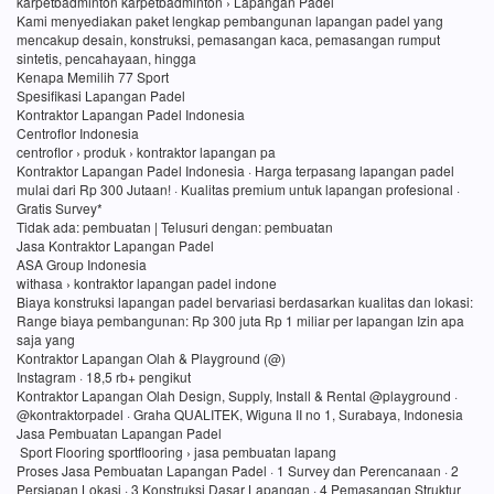
karpetbadminton karpetbadminton › Lapangan Padel
Kami menyediakan paket lengkap pembangunan lapangan padel yang
mencakup desain, konstruksi, pemasangan kaca, pemasangan rumput
sintetis, pencahayaan, hingga
Kenapa Memilih 77 Sport
Spesifikasi Lapangan Padel
Kontraktor Lapangan Padel Indonesia
Centroflor Indonesia
centroflor › produk › kontraktor lapangan pa
Kontraktor Lapangan Padel Indonesia · Harga terpasang lapangan padel
mulai dari Rp 300 Jutaan! · Kualitas premium untuk lapangan profesional ·
Gratis Survey*
Tidak ada: pembuatan ‎| Telusuri dengan: pembuatan
Jasa Kontraktor Lapangan Padel
ASA Group Indonesia
withasa › kontraktor lapangan padel indone
Biaya konstruksi lapangan padel bervariasi berdasarkan kualitas dan lokasi:
Range biaya pembangunan: Rp 300 juta Rp 1 miliar per lapangan Izin apa
saja yang
Kontraktor Lapangan Olah & Playground (@)
Instagram · 18,5 rb+ pengikut
Kontraktor Lapangan Olah Design, Supply, Install & Rental @playground ·
@kontraktorpadel · Graha QUALITEK, Wiguna II no 1, Surabaya, Indonesia
Jasa Pembuatan Lapangan Padel
Sport Flooring sportflooring › jasa pembuatan lapang
Proses Jasa Pembuatan Lapangan Padel · 1 Survey dan Perencanaan · 2
Persiapan Lokasi · 3 Konstruksi Dasar Lapangan · 4 Pemasangan Struktur