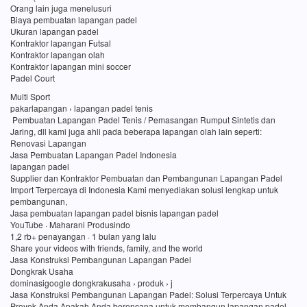
Orang lain juga menelusuri
Biaya pembuatan lapangan padel
Ukuran lapangan padel
Kontraktor lapangan Futsal
Kontraktor lapangan olah
Kontraktor lapangan mini soccer
Padel Court
Multi Sport
pakarlapangan › lapangan padel tenis
Pembuatan Lapangan Padel Tenis / Pemasangan Rumput Sintetis dan
Jaring, dll kami juga ahli pada beberapa lapangan olah lain seperti:
Renovasi Lapangan
Jasa Pembuatan Lapangan Padel Indonesia
lapangan padel
Supplier dan Kontraktor Pembuatan dan Pembangunan Lapangan Padel
Import Terpercaya di Indonesia Kami menyediakan solusi lengkap untuk
pembangunan,
Jasa pembuatan lapangan padel bisnis lapangan padel
YouTube · Maharani Produsindo
1,2 rb+ penayangan · 1 bulan yang lalu
Share your videos with friends, family, and the world
Jasa Konstruksi Pembangunan Lapangan Padel
Dongkrak Usaha
dominasigoogle dongkrakusaha › produk › j
Jasa Konstruksi Pembangunan Lapangan Padel: Solusi Terpercaya Untuk
Proyek Anda Apakah Anda berencana untuk membangun lapangan padel