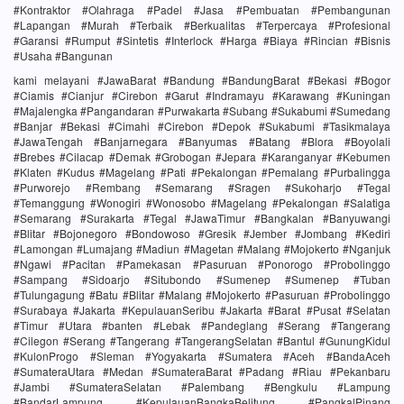
#Kontraktor #Olahraga #Padel #Jasa #Pembuatan #Pembangunan
#Lapangan #Murah #Terbaik #Berkualitas #Terpercaya #Profesional
#Garansi #Rumput #Sintetis #Interlock #Harga #Biaya #Rincian #Bisnis
#Usaha #Bangunan
kami melayani #JawaBarat #Bandung #BandungBarat #Bekasi #Bogor
#Ciamis #Cianjur #Cirebon #Garut #Indramayu #Karawang #Kuningan
#Majalengka #Pangandaran #Purwakarta #Subang #Sukabumi #Sumedang
#Banjar #Bekasi #Cimahi #Cirebon #Depok #Sukabumi #Tasikmalaya
#JawaTengah #Banjarnegara #Banyumas #Batang #Blora #Boyolali
#Brebes #Cilacap #Demak #Grobogan #Jepara #Karanganyar #Kebumen
#Klaten #Kudus #Magelang #Pati #Pekalongan #Pemalang #Purbalingga
#Purworejo #Rembang #Semarang #Sragen #Sukoharjo #Tegal
#Temanggung #Wonogiri #Wonosobo #Magelang #Pekalongan #Salatiga
#Semarang #Surakarta #Tegal #JawaTimur #Bangkalan #Banyuwangi
#Blitar #Bojonegoro #Bondowoso #Gresik #Jember #Jombang #Kediri
#Lamongan #Lumajang #Madiun #Magetan #Malang #Mojokerto #Nganjuk
#Ngawi #Pacitan #Pamekasan #Pasuruan #Ponorogo #Probolinggo
#Sampang #Sidoarjo #Situbondo #Sumenep #Sumenep #Tuban
#Tulungagung #Batu #Blitar #Malang #Mojokerto #Pasuruan #Probolinggo
#Surabaya #Jakarta #KepulauanSeribu #Jakarta #Barat #Pusat #Selatan
#Timur #Utara #banten #Lebak #Pandeglang #Serang #Tangerang
#Cilegon #Serang #Tangerang #TangerangSelatan #Bantul #GunungKidul
#KulonProgo #Sleman #Yogyakarta #Sumatera #Aceh #BandaAceh
#SumateraUtara #Medan #SumateraBarat #Padang #Riau #Pekanbaru
#Jambi #SumateraSelatan #Palembang #Bengkulu #Lampung
#BandarLampung #KepulauanBangkaBelitung #PangkalPinang