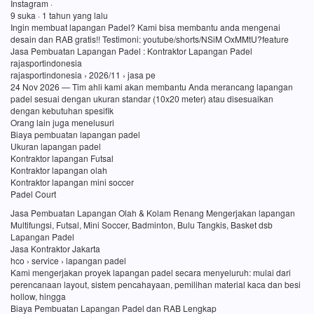
Instagram ·
9 suka · 1 tahun yang lalu
Ingin membuat lapangan Padel? Kami bisa membantu anda mengenai
desain dan RAB gratis!! Testimoni: youtube/shorts/NSiM OxMMtU?feature
Jasa Pembuatan Lapangan Padel : Kontraktor Lapangan Padel
rajasportindonesia
rajasportindonesia › 2026/11 › jasa pe
24 Nov 2026 — Tim ahli kami akan membantu Anda merancang lapangan
padel sesuai dengan ukuran standar (10x20 meter) atau disesuaikan
dengan kebutuhan spesifik
Orang lain juga menelusuri
Biaya pembuatan lapangan padel
Ukuran lapangan padel
Kontraktor lapangan Futsal
Kontraktor lapangan olah
Kontraktor lapangan mini soccer
Padel Court
Jasa Pembuatan Lapangan Olah & Kolam Renang Mengerjakan lapangan
Multifungsi, Futsal, Mini Soccer, Badminton, Bulu Tangkis, Basket dsb
Lapangan Padel
Jasa Kontraktor Jakarta
hco › service › lapangan padel
Kami mengerjakan proyek lapangan padel secara menyeluruh: mulai dari
perencanaan layout, sistem pencahayaan, pemilihan material kaca dan besi
hollow, hingga
Biaya Pembuatan Lapangan Padel dan RAB Lengkap