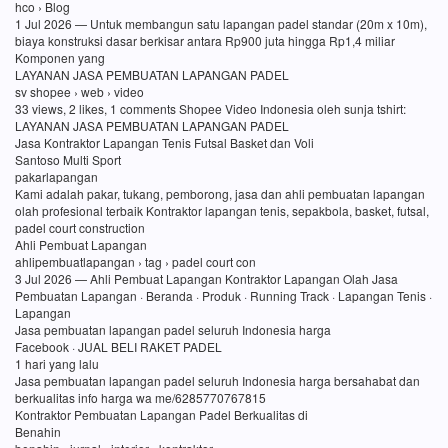
hco › Blog
1 Jul 2026 — Untuk membangun satu lapangan padel standar (20m x 10m),
biaya konstruksi dasar berkisar antara Rp900 juta hingga Rp1,4 miliar
Komponen yang
LAYANAN JASA PEMBUATAN LAPANGAN PADEL
sv shopee › web › video
33 views, 2 likes, 1 comments Shopee Video Indonesia oleh sunja tshirt:
LAYANAN JASA PEMBUATAN LAPANGAN PADEL
Jasa Kontraktor Lapangan Tenis Futsal Basket dan Voli
Santoso Multi Sport
pakarlapangan
Kami adalah pakar, tukang, pemborong, jasa dan ahli pembuatan lapangan
olah profesional terbaik Kontraktor lapangan tenis, sepakbola, basket, futsal,
padel court construction
Ahli Pembuat Lapangan
ahlipembuatlapangan › tag › padel court con
3 Jul 2026 — Ahli Pembuat Lapangan Kontraktor Lapangan Olah Jasa
Pembuatan Lapangan · Beranda · Produk · Running Track · Lapangan Tenis ·
Lapangan
Jasa pembuatan lapangan padel seluruh Indonesia harga
Facebook · JUAL BELI RAKET PADEL
1 hari yang lalu
Jasa pembuatan lapangan padel seluruh Indonesia harga bersahabat dan
berkualitas info harga wa me/6285770767815
Kontraktor Pembuatan Lapangan Padel Berkualitas di
Benahin