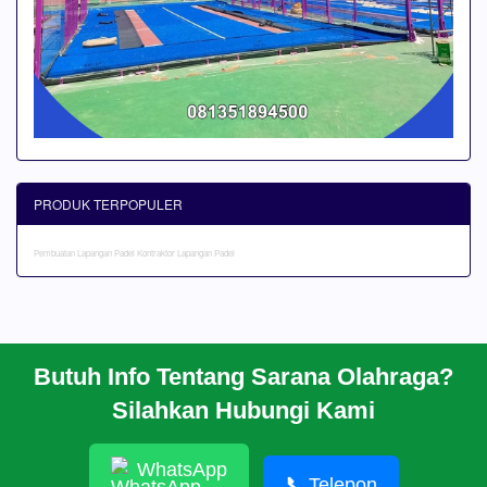
PRODUK TERPOPULER
Pembuatan Lapangan Padel
Kontraktor Lapangan Padel
Butuh Info Tentang Sarana Olahraga?
BERANDA
Silahkan Hubungi Kami
PROFIL
CARA PESAN
ARTIKEL
WhatsApp
HUBUNGI KAMI
📞
Telepon