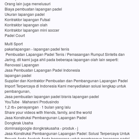
Orang lain juga menelusuri
Biaya pembuatan lapangan padel
Ukuran lapangan padel
Kontraktor lapangan Futsal
Kontraktor lapangan olah
Kontraktor lapangan mini soccer
Padel Court
Multi Sport
pakarlapangan › lapangan padel tenis
Pembuatan Lapangan Padel Tenis / Pemasangan Rumput Sintetis dan
Jaring, dll kami juga ahli pada beberapa lapangan olah lain seperti:
Renovasi Lapangan
Jasa Pembuatan Lapangan Padel Indonesia
lapangan padel
Supplier dan Kontraktor Pembuatan dan Pembangunan Lapangan Padel
Import Terpercaya di Indonesia Kami menyediakan solusi lengkap untuk
pembangunan,
Jasa pembuatan lapangan padel bisnis lapangan padel
YouTube · Maharani Produsindo
1,2 rb+ penayangan · 1 bulan yang lalu
Share your videos with friends, family, and the world
Jasa Konstruksi Pembangunan Lapangan Padel
Dongkrak Usaha
dominasigoogle dongkrakusaha › produk › j
Jasa Konstruksi Pembangunan Lapangan Padel: Solusi Terpercaya Untuk
Proyek Anda Apakah Anda berencana untuk membangun lapangan padel