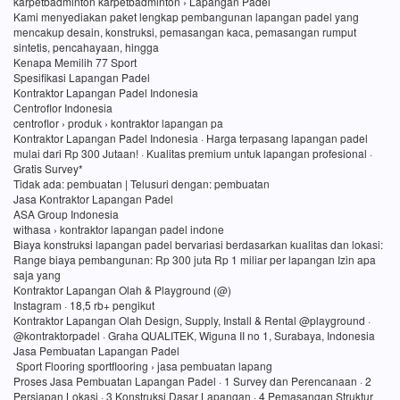
karpetbadminton karpetbadminton › Lapangan Padel
Kami menyediakan paket lengkap pembangunan lapangan padel yang
mencakup desain, konstruksi, pemasangan kaca, pemasangan rumput
sintetis, pencahayaan, hingga
Kenapa Memilih 77 Sport
Spesifikasi Lapangan Padel
Kontraktor Lapangan Padel Indonesia
Centroflor Indonesia
centroflor › produk › kontraktor lapangan pa
Kontraktor Lapangan Padel Indonesia · Harga terpasang lapangan padel
mulai dari Rp 300 Jutaan! · Kualitas premium untuk lapangan profesional ·
Gratis Survey*
Tidak ada: pembuatan ‎| Telusuri dengan: pembuatan
Jasa Kontraktor Lapangan Padel
ASA Group Indonesia
withasa › kontraktor lapangan padel indone
Biaya konstruksi lapangan padel bervariasi berdasarkan kualitas dan lokasi:
Range biaya pembangunan: Rp 300 juta Rp 1 miliar per lapangan Izin apa
saja yang
Kontraktor Lapangan Olah & Playground (@)
Instagram · 18,5 rb+ pengikut
Kontraktor Lapangan Olah Design, Supply, Install & Rental @playground ·
@kontraktorpadel · Graha QUALITEK, Wiguna II no 1, Surabaya, Indonesia
Jasa Pembuatan Lapangan Padel
Sport Flooring sportflooring › jasa pembuatan lapang
Proses Jasa Pembuatan Lapangan Padel · 1 Survey dan Perencanaan · 2
Persiapan Lokasi · 3 Konstruksi Dasar Lapangan · 4 Pemasangan Struktur