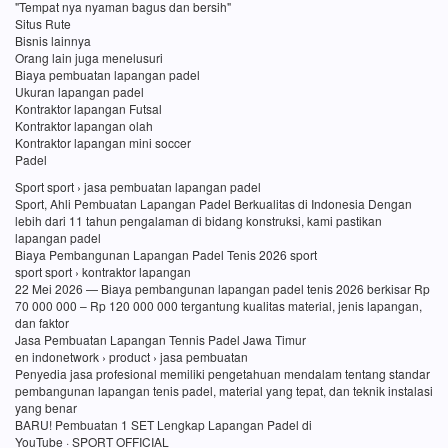
"Tempat nya nyaman bagus dan bersih"
Situs Rute
Bisnis lainnya
Orang lain juga menelusuri
Biaya pembuatan lapangan padel
Ukuran lapangan padel
Kontraktor lapangan Futsal
Kontraktor lapangan olah
Kontraktor lapangan mini soccer
Padel
Sport sport › jasa pembuatan lapangan padel
Sport, Ahli Pembuatan Lapangan Padel Berkualitas di Indonesia Dengan
lebih dari 11 tahun pengalaman di bidang konstruksi, kami pastikan
lapangan padel
Biaya Pembangunan Lapangan Padel Tenis 2026 sport
sport sport › kontraktor lapangan
22 Mei 2026 — Biaya pembangunan lapangan padel tenis 2026 berkisar Rp
70 000 000 – Rp 120 000 000 tergantung kualitas material, jenis lapangan,
dan faktor
Jasa Pembuatan Lapangan Tennis Padel Jawa Timur
en indonetwork › product › jasa pembuatan
Penyedia jasa profesional memiliki pengetahuan mendalam tentang standar
pembangunan lapangan tenis padel, material yang tepat, dan teknik instalasi
yang benar
BARU! Pembuatan 1 SET Lengkap Lapangan Padel di
YouTube · SPORT OFFICIAL