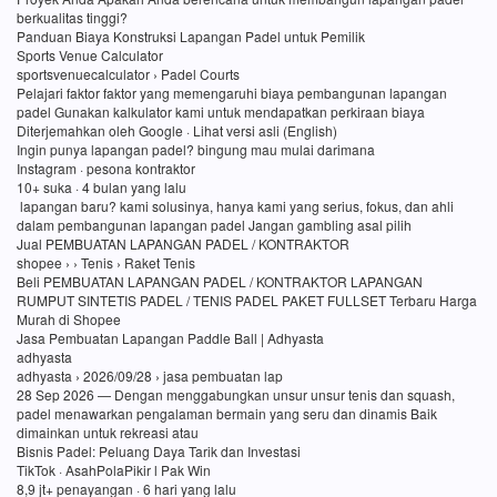
berkualitas tinggi?
Panduan Biaya Konstruksi Lapangan Padel untuk Pemilik
Sports Venue Calculator
sportsvenuecalculator › Padel Courts
Pelajari faktor faktor yang memengaruhi biaya pembangunan lapangan
padel Gunakan kalkulator kami untuk mendapatkan perkiraan biaya
Diterjemahkan oleh Google · Lihat versi asli (English)
Ingin punya lapangan padel? bingung mau mulai darimana
Instagram · pesona kontraktor
10+ suka · 4 bulan yang lalu
lapangan baru? kami solusinya, hanya kami yang serius, fokus, dan ahli
dalam pembangunan lapangan padel Jangan gambling asal pilih
Jual PEMBUATAN LAPANGAN PADEL / KONTRAKTOR
shopee › › Tenis › Raket Tenis
Beli PEMBUATAN LAPANGAN PADEL / KONTRAKTOR LAPANGAN
RUMPUT SINTETIS PADEL / TENIS PADEL PAKET FULLSET Terbaru Harga
Murah di Shopee
Jasa Pembuatan Lapangan Paddle Ball | Adhyasta
adhyasta
adhyasta › 2026/09/28 › jasa pembuatan lap
28 Sep 2026 — Dengan menggabungkan unsur unsur tenis dan squash,
padel menawarkan pengalaman bermain yang seru dan dinamis Baik
dimainkan untuk rekreasi atau
Bisnis Padel: Peluang Daya Tarik dan Investasi
TikTok · AsahPolaPikir l Pak Win
8,9 jt+ penayangan · 6 hari yang lalu