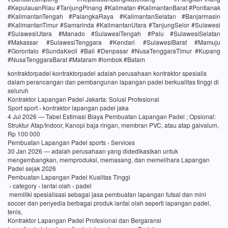
#KepulauanRiau #TanjungPinang #Kalimatan #KalimantanBarat #Pontianak
#KalimantanTengah #PalangkaRaya #KalimantanSelatan #Banjarmasin
#KalimantanTimur #Samarinda #KalimantanUtara #TanjungSelor #Sulawesi
#SulawesiUtara #Manado #SulawesiTengah #Palu #SulawesiSelatan
#Makassar #SulawesiTenggara #Kendari #SulawesiBarat #Mamuju
#Gorontalo #SundaKecil #Bali #Denpasar #NusaTenggaraTimur #Kupang
#NusaTenggaraBarat #Mataram #lombok #Batam
kontraktorpadel kontraktorpadel adalah perusahaan kontraktor spesialis
dalam perancangan dan pembangunan lapangan padel berkualitas tinggi di
seluruh
Kontraktor Lapangan Padel Jakarta: Solusi Profesional
Sport sport › kontraktor lapangan padel jaka
4 Jul 2026 — Tabel Estimasi Biaya Pembuatan Lapangan Padel ; Opsional:
Struktur Atap/Indoor, Kanopi baja ringan, membran PVC, atau atap galvalum,
Rp 100 000
Pembuatan Lapangan Padel sports › Services
30 Jan 2026 — adalah perusahaan yang didedikasikan untuk
mengembangkan, memproduksi, memasang, dan memelihara Lapangan
Padel sejak 2026
Pembuatan Lapangan Padel Kualitas Tinggi
› category › lantai olah › padel
memiliki spesialisasi sebagai jasa pembuatan lapangan futsal dan mini
soccer dan penyedia berbagai produk lantai olah seperti lapangan padel,
tenis,
Kontraktor Lapangan Padel Profesional dan Bergaransi