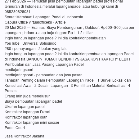
27 Feb 2026 — Temukan jasa pembuatan lapangan padel profesional
termurah di Indonesia melalui lapanganpadel atau hubungi kami di
085280828081
Syarat Membuat Lapangan Padel di Indonesia
Gapura Office virtualofficeku › Article
20 Mei 2026 — Estimasi Biaya Pembangunan ; Outdoor: Rp600–800 juta per
lapangan ; Indoor + atap baja ringan: Rp1–1,2 miliar
Ingin bangun lapangan padel? Ini dia kontraktor pembuatan
YouTube · Universal Solusindo
280+ penayangan · 2 bulan yang lalu
Ingin bangun lapangan padel? Ini dia kontraktor pembuatan lapangan Padel
di Indonesia BANGUN RUMAH SENDIRI VS JASA KONTRAKTOR? LEBIH
Pembuatan dan Jasa Pasang Lapangan Padel
mediajaringsport
mediajaringsport › pembuatan dan jasa pasan
Tahapan Penting dalam Pembuatan Lapangan Padel · 1 Survei Lokasi dan
Konsultasi Awal · 2 Desain Lapangan · 3 Pemilihan Material Berkualitas · 4
Proses
Orang lain juga menelusuri
Biaya pembuatan lapangan padel
Ukuran lapangan padel
Kontraktor lapangan Futsal
Kontraktor lapangan olah
Kontraktor lapangan mini soccer
Padel Court
Jasa Kontraktor Jakarta