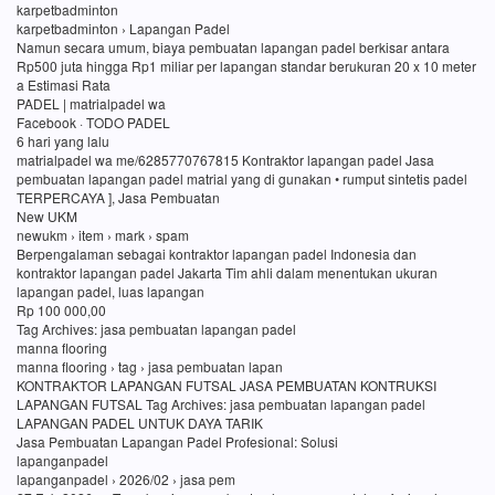
karpetbadminton
karpetbadminton › Lapangan Padel
Namun secara umum, biaya pembuatan lapangan padel berkisar antara
Rp500 juta hingga Rp1 miliar per lapangan standar berukuran 20 x 10 meter
a Estimasi Rata
PADEL | matrialpadel wa
Facebook · TODO PADEL
6 hari yang lalu
matrialpadel wa me/6285770767815 Kontraktor lapangan padel Jasa
pembuatan lapangan padel matrial yang di gunakan • rumput sintetis padel
TERPERCAYA ], Jasa Pembuatan
New UKM
newukm › item › mark › spam
Berpengalaman sebagai kontraktor lapangan padel Indonesia dan
kontraktor lapangan padel Jakarta Tim ahli dalam menentukan ukuran
lapangan padel, luas lapangan
Rp 100 000,00
Tag Archives: jasa pembuatan lapangan padel
manna flooring
manna flooring › tag › jasa pembuatan lapan
KONTRAKTOR LAPANGAN FUTSAL JASA PEMBUATAN KONTRUKSI
LAPANGAN FUTSAL Tag Archives: jasa pembuatan lapangan padel
LAPANGAN PADEL UNTUK DAYA TARIK
Jasa Pembuatan Lapangan Padel Profesional: Solusi
lapanganpadel
lapanganpadel › 2026/02 › jasa pem