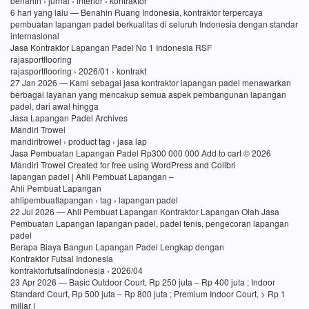
benahin › jurnal › interior › kontraktor
6 hari yang lalu — Benahin Ruang Indonesia, kontraktor terpercaya
pembuatan lapangan padel berkualitas di seluruh Indonesia dengan standar
internasional
Jasa Kontraktor Lapangan Padel No 1 Indonesia RSF
rajasportflooring
rajasportflooring › 2026/01 › kontrakt
27 Jan 2026 — Kami sebagai jasa kontraktor lapangan padel menawarkan
berbagai layanan yang mencakup semua aspek pembangunan lapangan
padel, dari awal hingga
Jasa Lapangan Padel Archives
Mandiri Trowel
mandiritrowel › product tag › jasa lap
Jasa Pembuatan Lapangan Padel Rp300 000 000 Add to cart © 2026
Mandiri Trowel Created for free using WordPress and Colibri
lapangan padel | Ahli Pembuat Lapangan –
Ahli Pembuat Lapangan
ahlipembuatlapangan › tag › lapangan padel
22 Jul 2026 — Ahli Pembuat Lapangan Kontraktor Lapangan Olah Jasa
Pembuatan Lapangan lapangan padel, padel tenis, pengecoran lapangan
padel
Berapa Biaya Bangun Lapangan Padel Lengkap dengan
Kontraktor Futsal Indonesia
kontraktorfutsalindonesia › 2026/04
23 Apr 2026 — Basic Outdoor Court, Rp 250 juta – Rp 400 juta ; Indoor
Standard Court, Rp 500 juta – Rp 800 juta ; Premium Indoor Court, > Rp 1
miliar (