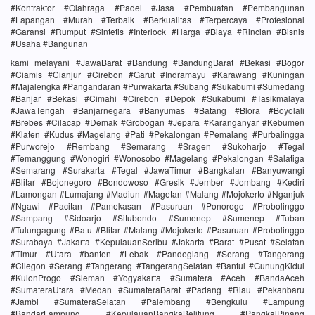
#Kontraktor #Olahraga #Padel #Jasa #Pembuatan #Pembangunan
#Lapangan #Murah #Terbaik #Berkualitas #Terpercaya #Profesional
#Garansi #Rumput #Sintetis #Interlock #Harga #Biaya #Rincian #Bisnis
#Usaha #Bangunan
kami melayani #JawaBarat #Bandung #BandungBarat #Bekasi #Bogor
#Ciamis #Cianjur #Cirebon #Garut #Indramayu #Karawang #Kuningan
#Majalengka #Pangandaran #Purwakarta #Subang #Sukabumi #Sumedang
#Banjar #Bekasi #Cimahi #Cirebon #Depok #Sukabumi #Tasikmalaya
#JawaTengah #Banjarnegara #Banyumas #Batang #Blora #Boyolali
#Brebes #Cilacap #Demak #Grobogan #Jepara #Karanganyar #Kebumen
#Klaten #Kudus #Magelang #Pati #Pekalongan #Pemalang #Purbalingga
#Purworejo #Rembang #Semarang #Sragen #Sukoharjo #Tegal
#Temanggung #Wonogiri #Wonosobo #Magelang #Pekalongan #Salatiga
#Semarang #Surakarta #Tegal #JawaTimur #Bangkalan #Banyuwangi
#Blitar #Bojonegoro #Bondowoso #Gresik #Jember #Jombang #Kediri
#Lamongan #Lumajang #Madiun #Magetan #Malang #Mojokerto #Nganjuk
#Ngawi #Pacitan #Pamekasan #Pasuruan #Ponorogo #Probolinggo
#Sampang #Sidoarjo #Situbondo #Sumenep #Sumenep #Tuban
#Tulungagung #Batu #Blitar #Malang #Mojokerto #Pasuruan #Probolinggo
#Surabaya #Jakarta #KepulauanSeribu #Jakarta #Barat #Pusat #Selatan
#Timur #Utara #banten #Lebak #Pandeglang #Serang #Tangerang
#Cilegon #Serang #Tangerang #TangerangSelatan #Bantul #GunungKidul
#KulonProgo #Sleman #Yogyakarta #Sumatera #Aceh #BandaAceh
#SumateraUtara #Medan #SumateraBarat #Padang #Riau #Pekanbaru
#Jambi #SumateraSelatan #Palembang #Bengkulu #Lampung
#BandarLampung #KepulauanBangkaBelitung #PangkalPinang