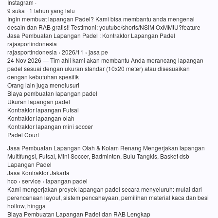
Instagram ·
9 suka · 1 tahun yang lalu
Ingin membuat lapangan Padel? Kami bisa membantu anda mengenai
desain dan RAB gratis!! Testimoni: youtube/shorts/NSiM OxMMtU?feature
Jasa Pembuatan Lapangan Padel : Kontraktor Lapangan Padel
rajasportindonesia
rajasportindonesia › 2026/11 › jasa pe
24 Nov 2026 — Tim ahli kami akan membantu Anda merancang lapangan
padel sesuai dengan ukuran standar (10x20 meter) atau disesuaikan
dengan kebutuhan spesifik
Orang lain juga menelusuri
Biaya pembuatan lapangan padel
Ukuran lapangan padel
Kontraktor lapangan Futsal
Kontraktor lapangan olah
Kontraktor lapangan mini soccer
Padel Court
Jasa Pembuatan Lapangan Olah & Kolam Renang Mengerjakan lapangan
Multifungsi, Futsal, Mini Soccer, Badminton, Bulu Tangkis, Basket dsb
Lapangan Padel
Jasa Kontraktor Jakarta
hco › service › lapangan padel
Kami mengerjakan proyek lapangan padel secara menyeluruh: mulai dari
perencanaan layout, sistem pencahayaan, pemilihan material kaca dan besi
hollow, hingga
Biaya Pembuatan Lapangan Padel dan RAB Lengkap