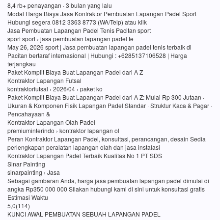
8,4 rb+ penayangan · 3 bulan yang lalu
Modal Harga Biaya Jasa Kontraktor Pembuatan Lapangan Padel Sport
Hubungi segera 0812 3363 8773 (WA/Telp) atau klik
Jasa Pembuatan Lapangan Padel Tenis Pacitan sport
sport sport › jasa pembuatan lapangan padel te
May 26, 2026 sport | Jasa pembuatan lapangan padel tenis terbaik di
Pacitan bertaraf internasional | Hubungi : +6285137106528 | Harga
terjangkau
Paket Komplit Biaya Buat Lapangan Padel dari A Z
Kontraktor Lapangan Futsal
kontraktorfutsal › 2026/04 › paket ko
Paket Komplit Biaya Buat Lapangan Padel dari A Z: Mulai Rp 300 Jutaan ·
Ukuran & Komponen Fisik Lapangan Padel Standar · Struktur Kaca & Pagar ·
Pencahayaan &
Kontraktor Lapangan Olah Padel
premiuminterindo › kontraktor lapangan ol
Peran Kontraktor Lapangan Padel, konsultasi, perancangan, desain Sedia
perlengkapan peralatan lapangan olah dan jasa instalasi
Kontraktor Lapangan Padel Terbaik Kualitas No 1 PT SDS
Sinar Painting
sinarpainting › Jasa
Sebagai gambaran Anda, harga jasa pembuatan lapangan padel dimulai di
angka Rp350 000 000 Silakan hubungi kami di sini untuk konsultasi gratis
Estimasi Waktu
5,0(114)
KUNCI AWAL PEMBUATAN SEBUAH LAPANGAN PADEL