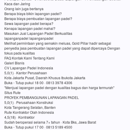
Kaca dan Jaring
Orang lain juga bertanya
Berapa biaya bikin lapangan padel?
Berapa biaya pembuatan lapangan padel?
Sewa lapangan padel berapa?
Kenapa lapangan padel mahal?
Masukan Jual Lapangan Padel Berkualitas
lapanganpadel lapanganpadel
Melihat permintaan yang semakin meluas, Gold Pillar hadir sebagai
penyedia jasa pembuatan lapangan padel yang dapat dipercaya Dengan
fokus pada kualitas
FAQ Kontak Kami Tentang Kami
Galeri Bisnis
CV Lapangan Padel Indonesia
5,0(1) · Kantor Perusahaan
Kota Jakarta Pusat, Daerah Khusus Ibukota Jakarta
Buka ⋅ Tutup pukul 18 00 · 0813 3978 4306
"Menjual lapangan padel dengan kualitas bagus dan harga termurah"
Situs Rute
PROYEK PEMBANGUNAN LAPANGAN PADEL
5,0(1) · Perusahaan Konstruksi
Kota Tangerang Selatan, Banten
Rute Kontraktor Olah Indonesia
4,5(18) · Kontraktor
Sudah beroperasi selama 7+ tahun · Kota Bks, Jawa Barat
Buka ⋅ Tutup pukul 17 00 · 0813 5189 4500