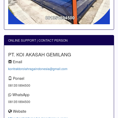
ONLINE SUPPORT | CONTACT PERSON
PT. KOI AKASAH GEMILANG
Email
kontraktorolahragaindonesia@gmail.com
Ponsel
081351894500
WhatsApp
081351894500
Website