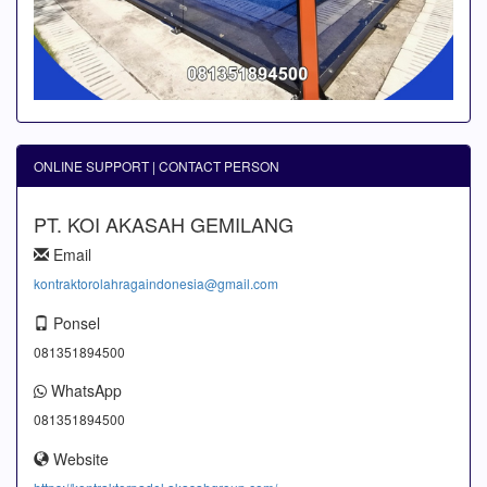
ONLINE SUPPORT | CONTACT PERSON
PT. KOI AKASAH GEMILANG
Email
kontraktorolahragaindonesia@gmail.com
Ponsel
081351894500
WhatsApp
081351894500
Website