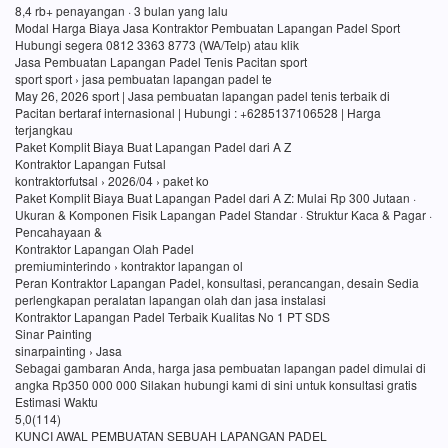
8,4 rb+ penayangan · 3 bulan yang lalu
Modal Harga Biaya Jasa Kontraktor Pembuatan Lapangan Padel Sport
Hubungi segera 0812 3363 8773 (WA/Telp) atau klik
Jasa Pembuatan Lapangan Padel Tenis Pacitan sport
sport sport › jasa pembuatan lapangan padel te
May 26, 2026 sport | Jasa pembuatan lapangan padel tenis terbaik di
Pacitan bertaraf internasional | Hubungi : +6285137106528 | Harga
terjangkau
Paket Komplit Biaya Buat Lapangan Padel dari A Z
Kontraktor Lapangan Futsal
kontraktorfutsal › 2026/04 › paket ko
Paket Komplit Biaya Buat Lapangan Padel dari A Z: Mulai Rp 300 Jutaan ·
Ukuran & Komponen Fisik Lapangan Padel Standar · Struktur Kaca & Pagar ·
Pencahayaan &
Kontraktor Lapangan Olah Padel
premiuminterindo › kontraktor lapangan ol
Peran Kontraktor Lapangan Padel, konsultasi, perancangan, desain Sedia
perlengkapan peralatan lapangan olah dan jasa instalasi
Kontraktor Lapangan Padel Terbaik Kualitas No 1 PT SDS
Sinar Painting
sinarpainting › Jasa
Sebagai gambaran Anda, harga jasa pembuatan lapangan padel dimulai di
angka Rp350 000 000 Silakan hubungi kami di sini untuk konsultasi gratis
Estimasi Waktu
5,0(114)
KUNCI AWAL PEMBUATAN SEBUAH LAPANGAN PADEL