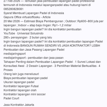
27 Feb 2026 — Temukan jasa pembuatan lapangan padel profesional
termurah di Indonesia melalui lapanganpadel atau hubungi kami di
085280828081
Syarat Membuat Lapangan Padel di Indonesia
Gapura Office virtualofficeku › Article
20 Mei 2026 — Estimasi Biaya Pembangunan ; Outdoor: Rp600–800 juta per
lapangan ; Indoor + atap baja ringan: Rp1–1,2 miliar
Ingin bangun lapangan padel? Ini dia kontraktor pembuatan
YouTube · Universal Solusindo
280+ penayangan · 2 bulan yang lalu
Ingin bangun lapangan padel? Ini dia kontraktor pembuatan lapangan Padel
di Indonesia BANGUN RUMAH SENDIRI VS JASA KONTRAKTOR? LEBIH
Pembuatan dan Jasa Pasang Lapangan Padel
mediajaringsport
mediajaringsport › pembuatan dan jasa pasan
Tahapan Penting dalam Pembuatan Lapangan Padel · 1 Survei Lokasi dan
Konsultasi Awal · 2 Desain Lapangan · 3 Pemilihan Material Berkualitas · 4
Proses
Orang lain juga menelusuri
Biaya pembuatan lapangan padel
Ukuran lapangan padel
Kontraktor lapangan Futsal
Kontraktor lapangan olah
Kontraktor lapangan mini soccer
Padel Court
Jasa Kontraktor Jakarta