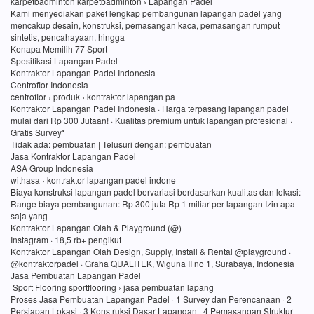
karpetbadminton karpetbadminton › Lapangan Padel
Kami menyediakan paket lengkap pembangunan lapangan padel yang
mencakup desain, konstruksi, pemasangan kaca, pemasangan rumput
sintetis, pencahayaan, hingga
Kenapa Memilih 77 Sport
Spesifikasi Lapangan Padel
Kontraktor Lapangan Padel Indonesia
Centroflor Indonesia
centroflor › produk › kontraktor lapangan pa
Kontraktor Lapangan Padel Indonesia · Harga terpasang lapangan padel
mulai dari Rp 300 Jutaan! · Kualitas premium untuk lapangan profesional ·
Gratis Survey*
Tidak ada: pembuatan ‎| Telusuri dengan: pembuatan
Jasa Kontraktor Lapangan Padel
ASA Group Indonesia
withasa › kontraktor lapangan padel indone
Biaya konstruksi lapangan padel bervariasi berdasarkan kualitas dan lokasi:
Range biaya pembangunan: Rp 300 juta Rp 1 miliar per lapangan Izin apa
saja yang
Kontraktor Lapangan Olah & Playground (@)
Instagram · 18,5 rb+ pengikut
Kontraktor Lapangan Olah Design, Supply, Install & Rental @playground ·
@kontraktorpadel · Graha QUALITEK, Wiguna II no 1, Surabaya, Indonesia
Jasa Pembuatan Lapangan Padel
Sport Flooring sportflooring › jasa pembuatan lapang
Proses Jasa Pembuatan Lapangan Padel · 1 Survey dan Perencanaan · 2
Persiapan Lokasi · 3 Konstruksi Dasar Lapangan · 4 Pemasangan Struktur