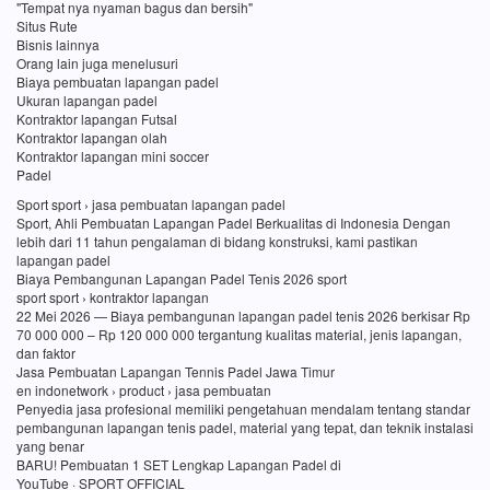
"Tempat nya nyaman bagus dan bersih"
Situs Rute
Bisnis lainnya
Orang lain juga menelusuri
Biaya pembuatan lapangan padel
Ukuran lapangan padel
Kontraktor lapangan Futsal
Kontraktor lapangan olah
Kontraktor lapangan mini soccer
Padel
Sport sport › jasa pembuatan lapangan padel
Sport, Ahli Pembuatan Lapangan Padel Berkualitas di Indonesia Dengan
lebih dari 11 tahun pengalaman di bidang konstruksi, kami pastikan
lapangan padel
Biaya Pembangunan Lapangan Padel Tenis 2026 sport
sport sport › kontraktor lapangan
22 Mei 2026 — Biaya pembangunan lapangan padel tenis 2026 berkisar Rp
70 000 000 – Rp 120 000 000 tergantung kualitas material, jenis lapangan,
dan faktor
Jasa Pembuatan Lapangan Tennis Padel Jawa Timur
en indonetwork › product › jasa pembuatan
Penyedia jasa profesional memiliki pengetahuan mendalam tentang standar
pembangunan lapangan tenis padel, material yang tepat, dan teknik instalasi
yang benar
BARU! Pembuatan 1 SET Lengkap Lapangan Padel di
YouTube · SPORT OFFICIAL