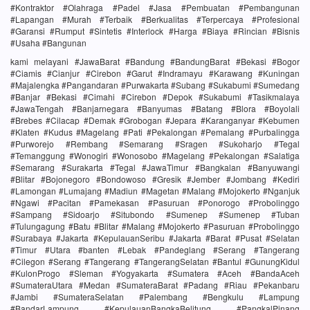
#Kontraktor #Olahraga #Padel #Jasa #Pembuatan #Pembangunan
#Lapangan #Murah #Terbaik #Berkualitas #Terpercaya #Profesional
#Garansi #Rumput #Sintetis #Interlock #Harga #Biaya #Rincian #Bisnis
#Usaha #Bangunan
kami melayani #JawaBarat #Bandung #BandungBarat #Bekasi #Bogor
#Ciamis #Cianjur #Cirebon #Garut #Indramayu #Karawang #Kuningan
#Majalengka #Pangandaran #Purwakarta #Subang #Sukabumi #Sumedang
#Banjar #Bekasi #Cimahi #Cirebon #Depok #Sukabumi #Tasikmalaya
#JawaTengah #Banjarnegara #Banyumas #Batang #Blora #Boyolali
#Brebes #Cilacap #Demak #Grobogan #Jepara #Karanganyar #Kebumen
#Klaten #Kudus #Magelang #Pati #Pekalongan #Pemalang #Purbalingga
#Purworejo #Rembang #Semarang #Sragen #Sukoharjo #Tegal
#Temanggung #Wonogiri #Wonosobo #Magelang #Pekalongan #Salatiga
#Semarang #Surakarta #Tegal #JawaTimur #Bangkalan #Banyuwangi
#Blitar #Bojonegoro #Bondowoso #Gresik #Jember #Jombang #Kediri
#Lamongan #Lumajang #Madiun #Magetan #Malang #Mojokerto #Nganjuk
#Ngawi #Pacitan #Pamekasan #Pasuruan #Ponorogo #Probolinggo
#Sampang #Sidoarjo #Situbondo #Sumenep #Sumenep #Tuban
#Tulungagung #Batu #Blitar #Malang #Mojokerto #Pasuruan #Probolinggo
#Surabaya #Jakarta #KepulauanSeribu #Jakarta #Barat #Pusat #Selatan
#Timur #Utara #banten #Lebak #Pandeglang #Serang #Tangerang
#Cilegon #Serang #Tangerang #TangerangSelatan #Bantul #GunungKidul
#KulonProgo #Sleman #Yogyakarta #Sumatera #Aceh #BandaAceh
#SumateraUtara #Medan #SumateraBarat #Padang #Riau #Pekanbaru
#Jambi #SumateraSelatan #Palembang #Bengkulu #Lampung
#BandarLampung #KepulauanBangkaBelitung #PangkalPinang