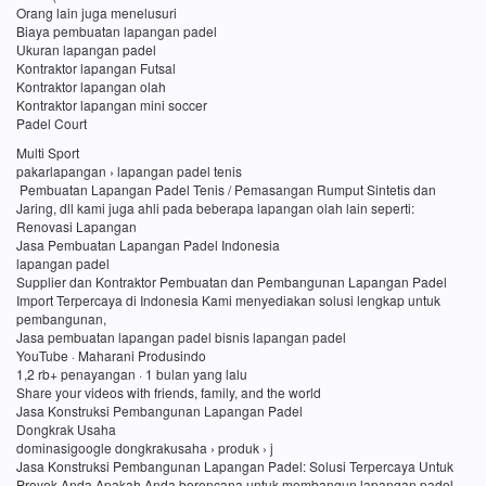
Orang lain juga menelusuri
Biaya pembuatan lapangan padel
Ukuran lapangan padel
Kontraktor lapangan Futsal
Kontraktor lapangan olah
Kontraktor lapangan mini soccer
Padel Court
Multi Sport
pakarlapangan › lapangan padel tenis
Pembuatan Lapangan Padel Tenis / Pemasangan Rumput Sintetis dan
Jaring, dll kami juga ahli pada beberapa lapangan olah lain seperti:
Renovasi Lapangan
Jasa Pembuatan Lapangan Padel Indonesia
lapangan padel
Supplier dan Kontraktor Pembuatan dan Pembangunan Lapangan Padel
Import Terpercaya di Indonesia Kami menyediakan solusi lengkap untuk
pembangunan,
Jasa pembuatan lapangan padel bisnis lapangan padel
YouTube · Maharani Produsindo
1,2 rb+ penayangan · 1 bulan yang lalu
Share your videos with friends, family, and the world
Jasa Konstruksi Pembangunan Lapangan Padel
Dongkrak Usaha
dominasigoogle dongkrakusaha › produk › j
Jasa Konstruksi Pembangunan Lapangan Padel: Solusi Terpercaya Untuk
Proyek Anda Apakah Anda berencana untuk membangun lapangan padel