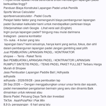
berkualitas tinggi?
Panduan Biaya Konstruksi Lapangan Padel untuk Pemilik
Sports Venue Calculator
sportsvenuecalculator › Padel Courts
Pelajari faktor faktor yang memengaruhi biaya pembangunan lapangan
padel Gunakan kalkulator kami untuk mendapatkan perkiraan biaya
Diterjemahkan oleh Google · Lihat versi asli (English)
Ingin punya lapangan padel? bingung mau mulai darimana
Instagram · pesona kontraktor
10+ suka · 4 bulan yang lalu
lapangan baru? kami solusinya, hanya kami yang serius, fokus, dan ahli
dalam pembangunan lapangan padel Jangan gambling asal pilih
Jual PEMBUATAN LAPANGAN PADEL / KONTRAKTOR
shopee › › Tenis › Raket Tenis
Beli PEMBUATAN LAPANGAN PADEL / KONTRAKTOR LAPANGAN
RUMPUT SINTETIS PADEL / TENIS PADEL PAKET FULLSET Terbaru Harga
Murah di Shopee
Jasa Pembuatan Lapangan Paddle Ball | Adhyasta
adhyasta
adhyasta › 2026/09/28 › jasa pembuatan lap
28 Sep 2026 — Dengan menggabungkan unsur unsur tenis dan squash,
padel menawarkan pengalaman bermain yang seru dan dinamis Baik
dimainkan untuk rekreasi atau
Bisnis Padel: Peluang Daya Tarik dan Investasi
TikTok · AsahPolaPikir l Pak Win
8,9 jt+ penayangan · 6 hari yang lalu