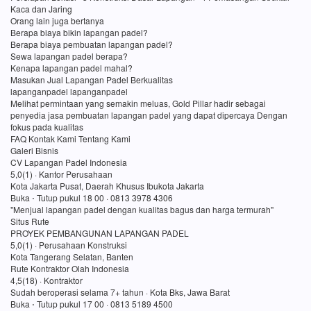
Kaca dan Jaring
Orang lain juga bertanya
Berapa biaya bikin lapangan padel?
Berapa biaya pembuatan lapangan padel?
Sewa lapangan padel berapa?
Kenapa lapangan padel mahal?
Masukan Jual Lapangan Padel Berkualitas
lapanganpadel lapanganpadel
Melihat permintaan yang semakin meluas, Gold Pillar hadir sebagai
penyedia jasa pembuatan lapangan padel yang dapat dipercaya Dengan
fokus pada kualitas
FAQ Kontak Kami Tentang Kami
Galeri Bisnis
CV Lapangan Padel Indonesia
5,0(1) · Kantor Perusahaan
Kota Jakarta Pusat, Daerah Khusus Ibukota Jakarta
Buka ⋅ Tutup pukul 18 00 · 0813 3978 4306
"Menjual lapangan padel dengan kualitas bagus dan harga termurah"
Situs Rute
PROYEK PEMBANGUNAN LAPANGAN PADEL
5,0(1) · Perusahaan Konstruksi
Kota Tangerang Selatan, Banten
Rute Kontraktor Olah Indonesia
4,5(18) · Kontraktor
Sudah beroperasi selama 7+ tahun · Kota Bks, Jawa Barat
Buka ⋅ Tutup pukul 17 00 · 0813 5189 4500