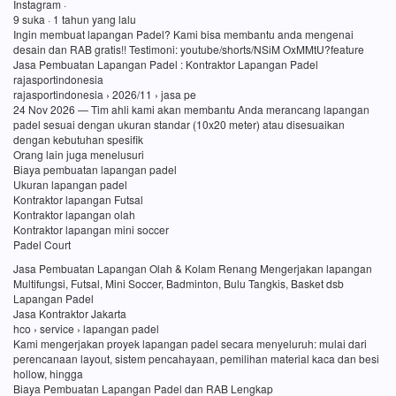
Instagram ·
9 suka · 1 tahun yang lalu
Ingin membuat lapangan Padel? Kami bisa membantu anda mengenai
desain dan RAB gratis!! Testimoni: youtube/shorts/NSiM OxMMtU?feature
Jasa Pembuatan Lapangan Padel : Kontraktor Lapangan Padel
rajasportindonesia
rajasportindonesia › 2026/11 › jasa pe
24 Nov 2026 — Tim ahli kami akan membantu Anda merancang lapangan
padel sesuai dengan ukuran standar (10x20 meter) atau disesuaikan
dengan kebutuhan spesifik
Orang lain juga menelusuri
Biaya pembuatan lapangan padel
Ukuran lapangan padel
Kontraktor lapangan Futsal
Kontraktor lapangan olah
Kontraktor lapangan mini soccer
Padel Court
Jasa Pembuatan Lapangan Olah & Kolam Renang Mengerjakan lapangan
Multifungsi, Futsal, Mini Soccer, Badminton, Bulu Tangkis, Basket dsb
Lapangan Padel
Jasa Kontraktor Jakarta
hco › service › lapangan padel
Kami mengerjakan proyek lapangan padel secara menyeluruh: mulai dari
perencanaan layout, sistem pencahayaan, pemilihan material kaca dan besi
hollow, hingga
Biaya Pembuatan Lapangan Padel dan RAB Lengkap