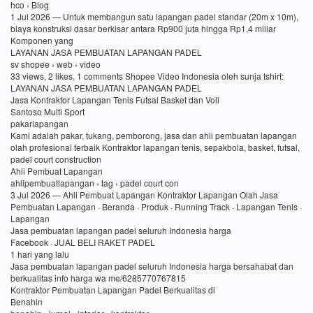
hco › Blog
1 Jul 2026 — Untuk membangun satu lapangan padel standar (20m x 10m),
biaya konstruksi dasar berkisar antara Rp900 juta hingga Rp1,4 miliar
Komponen yang
LAYANAN JASA PEMBUATAN LAPANGAN PADEL
sv shopee › web › video
33 views, 2 likes, 1 comments Shopee Video Indonesia oleh sunja tshirt:
LAYANAN JASA PEMBUATAN LAPANGAN PADEL
Jasa Kontraktor Lapangan Tenis Futsal Basket dan Voli
Santoso Multi Sport
pakarlapangan
Kami adalah pakar, tukang, pemborong, jasa dan ahli pembuatan lapangan
olah profesional terbaik Kontraktor lapangan tenis, sepakbola, basket, futsal,
padel court construction
Ahli Pembuat Lapangan
ahlipembuatlapangan › tag › padel court con
3 Jul 2026 — Ahli Pembuat Lapangan Kontraktor Lapangan Olah Jasa
Pembuatan Lapangan · Beranda · Produk · Running Track · Lapangan Tenis ·
Lapangan
Jasa pembuatan lapangan padel seluruh Indonesia harga
Facebook · JUAL BELI RAKET PADEL
1 hari yang lalu
Jasa pembuatan lapangan padel seluruh Indonesia harga bersahabat dan
berkualitas info harga wa me/6285770767815
Kontraktor Pembuatan Lapangan Padel Berkualitas di
Benahin