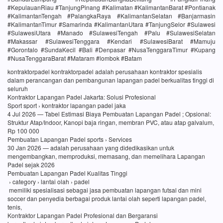
#KepulauanRiau #TanjungPinang #Kalimatan #KalimantanBarat #Pontianak
#KalimantanTengah #PalangkaRaya #KalimantanSelatan #Banjarmasin
#KalimantanTimur #Samarinda #KalimantanUtara #TanjungSelor #Sulawesi
#SulawesiUtara #Manado #SulawesiTengah #Palu #SulawesiSelatan
#Makassar #SulawesiTenggara #Kendari #SulawesiBarat #Mamuju
#Gorontalo #SundaKecil #Bali #Denpasar #NusaTenggaraTimur #Kupang
#NusaTenggaraBarat #Mataram #lombok #Batam
kontraktorpadel kontraktorpadel adalah perusahaan kontraktor spesialis
dalam perancangan dan pembangunan lapangan padel berkualitas tinggi di
seluruh
Kontraktor Lapangan Padel Jakarta: Solusi Profesional
Sport sport › kontraktor lapangan padel jaka
4 Jul 2026 — Tabel Estimasi Biaya Pembuatan Lapangan Padel ; Opsional:
Struktur Atap/Indoor, Kanopi baja ringan, membran PVC, atau atap galvalum,
Rp 100 000
Pembuatan Lapangan Padel sports › Services
30 Jan 2026 — adalah perusahaan yang didedikasikan untuk
mengembangkan, memproduksi, memasang, dan memelihara Lapangan
Padel sejak 2026
Pembuatan Lapangan Padel Kualitas Tinggi
› category › lantai olah › padel
memiliki spesialisasi sebagai jasa pembuatan lapangan futsal dan mini
soccer dan penyedia berbagai produk lantai olah seperti lapangan padel,
tenis,
Kontraktor Lapangan Padel Profesional dan Bergaransi