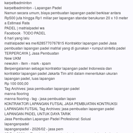
karpetbadminton
karpetbadminton › Lapangan Padel
Namun secara umum, biaya pembuatan lapangan padel berkisar antara
Rp500 juta hingga Rp1 miliar per lapangan standar berukuran 20 x 10 meter
a Estimasi Rata
PADEL | matrialpadel wa
Facebook · TODO PADEL
6 hari yang lalu
matrialpadel wa me/6285770767815 Kontraktor lapangan padel Jasa
pembuatan lapangan padel matrial yang di gunakan • rumput sintetis padel
TERPERCAYA ], Jasa Pembuatan
New UKM
newukm › item › mark › spam
Berpengalaman sebagai kontraktor lapangan padel Indonesia dan
kontraktor lapangan padel Jakarta Tim ahli dalam menentukan ukuran
lapangan padel, luas lapangan
Rp 100 000,00
Tag Archives: jasa pembuatan lapangan padel
manna flooring
manna flooring › tag › jasa pembuatan lapan
KONTRAKTOR LAPANGAN FUTSAL JASA PEMBUATAN KONTRUKSI
LAPANGAN FUTSAL Tag Archives: jasa pembuatan lapangan padel
LAPANGAN PADEL UNTUK DAYA TARIK
Jasa Pembuatan Lapangan Padel Profesional: Solusi
lapanganpadel
lapanganpadel › 2026/02 › jasa pem