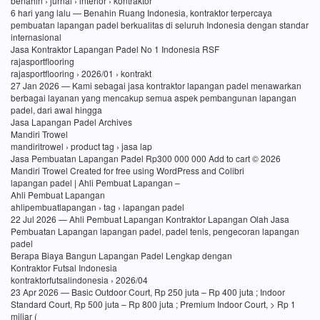
benahin › jurnal › interior › kontraktor
6 hari yang lalu — Benahin Ruang Indonesia, kontraktor terpercaya
pembuatan lapangan padel berkualitas di seluruh Indonesia dengan standar
internasional
Jasa Kontraktor Lapangan Padel No 1 Indonesia RSF
rajasportflooring
rajasportflooring › 2026/01 › kontrakt
27 Jan 2026 — Kami sebagai jasa kontraktor lapangan padel menawarkan
berbagai layanan yang mencakup semua aspek pembangunan lapangan
padel, dari awal hingga
Jasa Lapangan Padel Archives
Mandiri Trowel
mandiritrowel › product tag › jasa lap
Jasa Pembuatan Lapangan Padel Rp300 000 000 Add to cart © 2026
Mandiri Trowel Created for free using WordPress and Colibri
lapangan padel | Ahli Pembuat Lapangan –
Ahli Pembuat Lapangan
ahlipembuatlapangan › tag › lapangan padel
22 Jul 2026 — Ahli Pembuat Lapangan Kontraktor Lapangan Olah Jasa
Pembuatan Lapangan lapangan padel, padel tenis, pengecoran lapangan
padel
Berapa Biaya Bangun Lapangan Padel Lengkap dengan
Kontraktor Futsal Indonesia
kontraktorfutsalindonesia › 2026/04
23 Apr 2026 — Basic Outdoor Court, Rp 250 juta – Rp 400 juta ; Indoor
Standard Court, Rp 500 juta – Rp 800 juta ; Premium Indoor Court, > Rp 1
miliar (