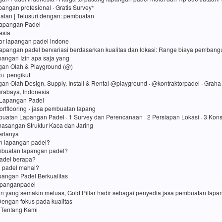
angan profesional · Gratis Survey*
atan ‎| Telusuri dengan: pembuatan
Lapangan Padel
esia
tor lapangan padel indone
lapangan padel bervariasi berdasarkan kualitas dan lokasi: Range biaya pembang
apangan Izin apa saja yang
gan Olah & Playground (@)
rb+ pengikut
gan Olah Design, Supply, Install & Rental @playground · @kontraktorpadel · Grah
Surabaya, Indonesia
Lapangan Padel
ortflooring › jasa pembuatan lapang
uatan Lapangan Padel · 1 Survey dan Perencanaan · 2 Persiapan Lokasi · 3 Kons
asangan Struktur Kaca dan Jaring
ertanya
in lapangan padel?
mbuatan lapangan padel?
adel berapa?
 padel mahal?
angan Padel Berkualitas
apanganpadel
an yang semakin meluas, Gold Pillar hadir sebagai penyedia jasa pembuatan lap
Dengan fokus pada kualitas
 Tentang Kami