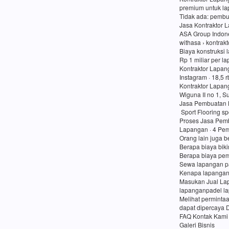
premium untuk lap
Tidak ada: pembu
Jasa Kontraktor 
ASA Group Indon
withasa › kontrak
Biaya konstruksi 
Rp 1 miliar per l
Kontraktor Lapan
Instagram · 18,5 
Kontraktor Lapan
Wiguna II no 1, 
Jasa Pembuatan 
Sport Flooring sp
Proses Jasa Pemb
Lapangan · 4 Pem
Orang lain juga b
Berapa biaya bik
Berapa biaya pe
Sewa lapangan p
Kenapa lapangan
Masukan Jual Lap
lapanganpadel l
Melihat perminta
dapat dipercaya 
FAQ Kontak Kami
Galeri Bisnis