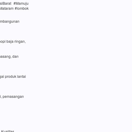
siBarat #Mamuju
#Mataram #lombok
 pembangunan
opi baja ringan,
masang, dan
ai produk lantai
si, pemasangan
 Kualitas