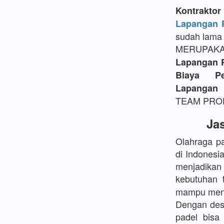
Kontrakt
Lapangan P
sudah lama 
MERUPAK
Lapangan 
Biaya P
Lapangan 
TEAM PROFE
Ja
Olahraga pa
di Indonesi
menjadikan
kebutuhan 
mampu mengh
Dengan desa
padel bisa 