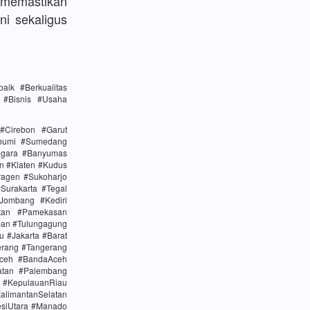
memastikan
ni sekaligus
ik #Berkualitas
n #Bisnis #Usaha
#Cirebon #Garut
abumi #Sumedang
egara #Banyumas
n #Klaten #Kudus
agen #Sukoharjo
urakarta #Tegal
Jombang #Kediri
tan #Pamekasan
ban #Tulungagung
u #Jakarta #Barat
erang #Tangerang
Aceh #BandaAceh
atan #Palembang
#KepulauanRiau
alimantanSelatan
esiUtara #Manado