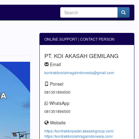
ONLINE SUPPORT | CONTACT PERSON
PT. KOI AKASAH GEMILANG
Email
kontraktorolahragaindonesia@gmail.com
Ponsel
081351894500
WhatsApp
081351894500
Website
https://kontraktorpadel.akasahgroup.com/
https://kontraktorolahragaindonesia.com/