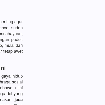
enting agar
sanya sudah
encahayaan,
ngan padel.
p, mulai dari
r tetap awet
ini
l gaya hidup
hraga sosial
bawa nilai
n padel yang
gunakan
jasa