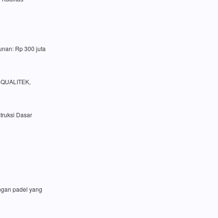
unan: Rp 300 juta
a QUALITEK,
truksi Dasar
angan padel yang