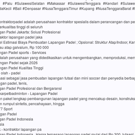
h #Palu #SulawesiSelatan #Makassar #SulawesiTenggara #Kendari #Sulawe
daKecil #Bali #Denpasar #NusaTenggaraTimur #Kupang #NusaTenggaraBarat 
kontraktorpadel adalah perusahaan kontraktor spesialis dalam perancangan dan
rkualitas tinggi di seluruh
an Padel Jakarta: Solusi Profesional
traktor lapangan padel jaka
l Estimasi Biaya Pembuatan Lapangan Padel ; Opsional: Struktur Atap/Indoor, Kan
au atap galvalum, Rp 100 000
an Padel sports › Services
dalah perusahaan yang didedikasikan untuk mengembangkan, memproduksi, me
ngan Padel sejak 2026
an Padel Kualitas Tinggi
i olah › padel
sasi sebagai jasa pembuatan lapangan futsal dan mini soccer dan penyedia berbag
ngan padel, tenis,
gan Padel Profesional dan Bergaransi
karpetbadminton › Lapangan Padel
n paket lengkap pembangunan lapangan padel yang mencakup desain, konstruk
 rumput sintetis, pencahayaan, hingga
77 Sport
ngan Padel
gan Padel Indonesia
sia
uk › kontraktor lapangan pa
an Padel Indonesia · Harga terpasang lapangan padel mulai dari Rp 300 Jutaan! ·