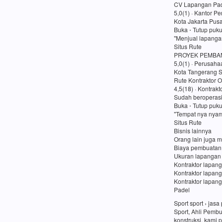
CV Lapangan Pad
5,0(1) · Kantor P
Kota Jakarta Pusa
Buka ⋅ Tutup puk
"Menjual lapanga
Situs Rute
PROYEK PEMBA
5,0(1) · Perusaha
Kota Tangerang S
Rute Kontraktor O
4,5(18) · Kontrakt
Sudah beroperasi
Buka ⋅ Tutup puk
"Tempat nya nyam
Situs Rute
Bisnis lainnya
Orang lain juga m
Biaya pembuatan
Ukuran lapangan
Kontraktor lapang
Kontraktor lapan
Kontraktor lapang
Padel
Sport sport › ja
Sport, Ahli Pemb
konstruksi, kami 