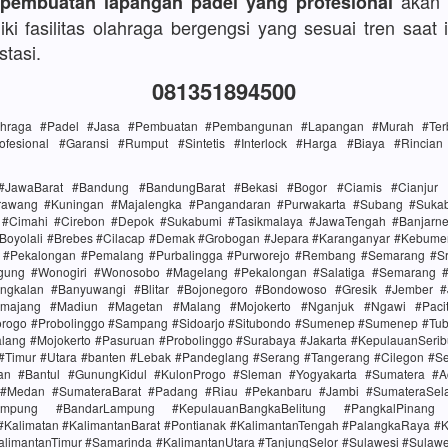
akan 
 pembuatan lapangan padel yang profesional
ki fasilitas olahraga bergengsi yang sesuai tren saat i
stasi.
081351894500
lahraga #Padel #Jasa #Pembuatan #Pembangunan #Lapangan #Murah #Terba
ofesional #Garansi #Rumput #Sintetis #Interlock #Harga #Biaya #Rincia
#JawaBarat #Bandung #BandungBarat #Bekasi #Bogor #Ciamis #Cianjur 
rawang #Kuningan #Majalengka #Pangandaran #Purwakarta #Subang #Suk
i #Cimahi #Cirebon #Depok #Sukabumi #Tasikmalaya #JawaTengah #Banjarn
#Boyolali #Brebes #Cilacap #Demak #Grobogan #Jepara #Karanganyar #Kebume
i #Pekalongan #Pemalang #Purbalingga #Purworejo #Rembang #Semarang #Sr
gung #Wonogiri #Wonosobo #Magelang #Pekalongan #Salatiga #Semarang #S
ngkalan #Banyuwangi #Blitar #Bojonegoro #Bondowoso #Gresik #Jember #
majang #Madiun #Magetan #Malang #Mojokerto #Nganjuk #Ngawi #Paci
rogo #Probolinggo #Sampang #Sidoarjo #Situbondo #Sumenep #Sumenep #Tu
alang #Mojokerto #Pasuruan #Probolinggo #Surabaya #Jakarta #KepulauanSerib
 #Timur #Utara #banten #Lebak #Pandeglang #Serang #Tangerang #Cilegon #S
tan #Bantul #GunungKidul #KulonProgo #Sleman #Yogyakarta #Sumatera #
 #Medan #SumateraBarat #Padang #Riau #Pekanbaru #Jambi #SumateraSel
mpung #BandarLampung #KepulauanBangkaBelitung #PangkalPinang 
#Kalimatan #KalimantanBarat #Pontianak #KalimantanTengah #PalangkaRaya #K
alimantanTimur #Samarinda #KalimantanUtara #TanjungSelor #Sulawesi #Sulaw