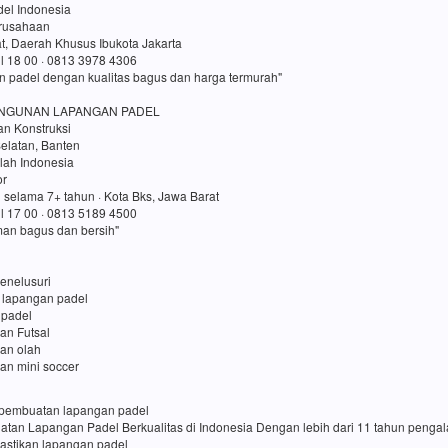
el Indonesia
erusahaan
t, Daerah Khusus Ibukota Jakarta
ul 18 00 · 0813 3978 4306
n padel dengan kualitas bagus dan harga termurah"
NGUNAN LAPANGAN PADEL
an Konstruksi
elatan, Banten
lah Indonesia
or
 selama 7+ tahun · Kota Bks, Jawa Barat
ul 17 00 · 0813 5189 4500
an bagus dan bersih"
enelusuri
 lapangan padel
 padel
an Futsal
gan olah
an mini soccer
sa pembuatan lapangan padel
uatan Lapangan Padel Berkualitas di Indonesia Dengan lebih dari 11 tahun penga
pastikan lapangan padel