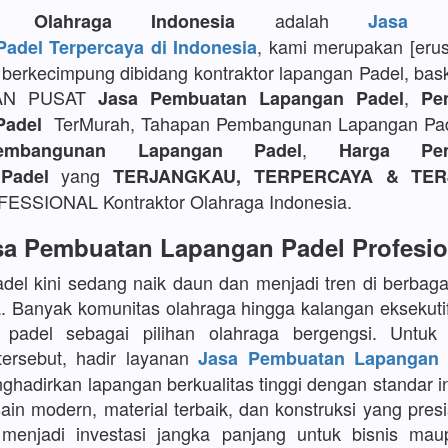
adalah
or Olahraga Indonesia
Jasa P
, kami merupakan [eru
adel Terpercaya di Indonesia
berkecimpung dibidang kontraktor lapangan Padel, bask
AN PUSAT
,
Jasa Pembuatan Lapangan Padel
Pe
TerMurah, Tahapan Pembangunan Lapangan Pa
Padel
,
embangunan Lapangan Padel
Harga Pem
yang
Padel
TERJANGKAU, TERPERCAYA & TER
SSIONAL Kontraktor Olahraga Indonesia.
sa Pembuatan Lapangan Padel Profesio
del kini sedang naik daun dan menjadi tren di berbaga
a. Banyak komunitas olahraga hingga kalangan eksekuti
 padel sebagai pilihan olahraga bergengsi. Untu
tersebut, hadir layanan
Jasa Pembuatan Lapangan 
adirkan lapangan berkualitas tinggi dengan standar in
in modern, material terbaik, dan konstruksi yang presi
menjadi investasi jangka panjang untuk bisnis maup