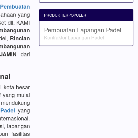
embuatan
sahaan yang
PRODUK TERPOPULER
et dll. KAMI
Pembuatan Lapangan Padel
mbangunan
del,
Kontraktor Lapangan Padel
Rincian
bangunan
dari
JAMIN
nal
i kota besar
f yang mulai
k mendukung
yang
Padel
ternasional.
si, lapangan
un fasilitas