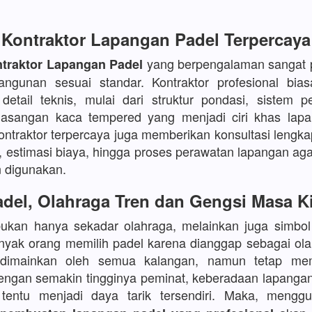
Kontraktor Lapangan Padel Terpercaya
yang berpengalaman sangat p
traktor Lapangan Padel
angunan sesuai standar. Kontraktor profesional bia
etail teknis, mulai dari struktur pondasi, sistem p
asangan kaca tempered yang menjadi ciri khas lapa
kontraktor terpercaya juga memberikan konsultasi lengka
, estimasi biaya, hingga proses perawatan lapangan aga
 digunakan.
del, Olahraga Tren dan Gengsi Masa K
bukan hanya sekadar olahraga, melainkan juga simbo
yak orang memilih padel karena dianggap sebagai ola
 dimainkan oleh semua kalangan, namun tetap mem
Dengan semakin tingginya peminat, keberadaan lapanga
s tentu menjadi daya tarik tersendiri. Maka, meng