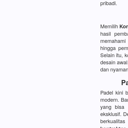
pribadi.
Memilih
Kon
hasil pemb
memahami d
hingga pem
Selain itu, 
desain awal
dan nyaman
Pa
Padel kini 
modern. Ban
yang bisa
eksklusif. 
berkualita