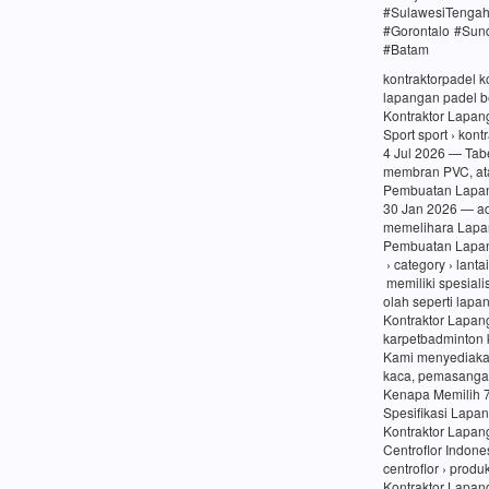
#SulawesiTenga
#Gorontalo #Sun
#Batam
kontraktorpadel 
lapangan padel be
Kontraktor Lapang
Sport sport › kon
4 Jul 2026 — Tabe
membran PVC, at
Pembuatan Lapang
30 Jan 2026 — a
memelihara Lapa
Pembuatan Lapang
› category › lanta
memiliki spesiali
olah seperti lapa
Kontraktor Lapan
karpetbadminton 
Kami menyediaka
kaca, pemasangan
Kenapa Memilih 
Spesifikasi Lapa
Kontraktor Lapan
Centroflor Indone
centroflor › prod
Kontraktor Lapang