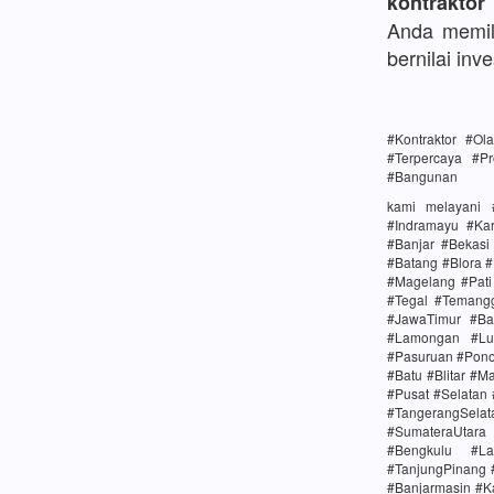
kontraktor
Anda memili
bernilai inve
#Kontraktor #O
#Terpercaya #Pr
#Bangunan
kami melayani 
#Indramayu #Ka
#Banjar #Bekas
#Batang #Blora 
#Magelang #Pat
#Tegal #Temang
#JawaTimur #Ba
#Lamongan #Lu
#Pasuruan #Pono
#Batu #Blitar #M
#Pusat #Selatan
#TangerangSela
#SumateraUtara
#Bengkulu #La
#TanjungPinang 
#Banjarmasin #K