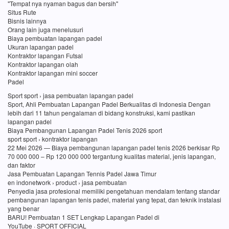
"Tempat nya nyaman bagus dan bersih"
Situs Rute
Bisnis lainnya
Orang lain juga menelusuri
Biaya pembuatan lapangan padel
Ukuran lapangan padel
Kontraktor lapangan Futsal
Kontraktor lapangan olah
Kontraktor lapangan mini soccer
Padel
Sport sport › jasa pembuatan lapangan padel
Sport, Ahli Pembuatan Lapangan Padel Berkualitas di Indonesia Dengan
lebih dari 11 tahun pengalaman di bidang konstruksi, kami pastikan
lapangan padel
Biaya Pembangunan Lapangan Padel Tenis 2026 sport
sport sport › kontraktor lapangan
22 Mei 2026 — Biaya pembangunan lapangan padel tenis 2026 berkisar Rp
70 000 000 – Rp 120 000 000 tergantung kualitas material, jenis lapangan,
dan faktor
Jasa Pembuatan Lapangan Tennis Padel Jawa Timur
en indonetwork › product › jasa pembuatan
Penyedia jasa profesional memiliki pengetahuan mendalam tentang standar
pembangunan lapangan tenis padel, material yang tepat, dan teknik instalasi
yang benar
BARU! Pembuatan 1 SET Lengkap Lapangan Padel di
YouTube · SPORT OFFICIAL