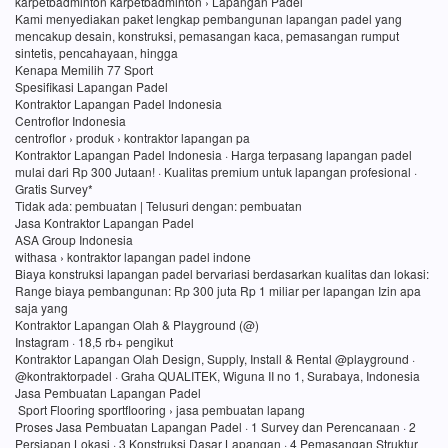
karpetbadminton karpetbadminton › Lapangan Padel
Kami menyediakan paket lengkap pembangunan lapangan padel yang
mencakup desain, konstruksi, pemasangan kaca, pemasangan rumput
sintetis, pencahayaan, hingga
Kenapa Memilih 77 Sport
Spesifikasi Lapangan Padel
Kontraktor Lapangan Padel Indonesia
Centroflor Indonesia
centroflor › produk › kontraktor lapangan pa
Kontraktor Lapangan Padel Indonesia · Harga terpasang lapangan padel
mulai dari Rp 300 Jutaan! · Kualitas premium untuk lapangan profesional ·
Gratis Survey*
Tidak ada: pembuatan ‎| Telusuri dengan: pembuatan
Jasa Kontraktor Lapangan Padel
ASA Group Indonesia
withasa › kontraktor lapangan padel indone
Biaya konstruksi lapangan padel bervariasi berdasarkan kualitas dan lokasi:
Range biaya pembangunan: Rp 300 juta Rp 1 miliar per lapangan Izin apa
saja yang
Kontraktor Lapangan Olah & Playground (@)
Instagram · 18,5 rb+ pengikut
Kontraktor Lapangan Olah Design, Supply, Install & Rental @playground ·
@kontraktorpadel · Graha QUALITEK, Wiguna II no 1, Surabaya, Indonesia
Jasa Pembuatan Lapangan Padel
Sport Flooring sportflooring › jasa pembuatan lapang
Proses Jasa Pembuatan Lapangan Padel · 1 Survey dan Perencanaan · 2
Persiapan Lokasi · 3 Konstruksi Dasar Lapangan · 4 Pemasangan Struktur