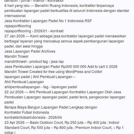
benahin › jurnal › interior › kontraktor
6 hari yang lalu — Benahin Ruang Indonesia, kontraktor terpercaya
pembuatan lapangan padel berkualitas di seluruh Indonesia dengan standar
internasional
Jasa Kontraktor Lapangan Padel No 1 Indonesia RSF
rajasportflooring
rajasportflooring › 2026/01 › kontrakt
27 Jan 2026 — Kami sebagai jasa kontraktor lapangan padel menawarkan
berbagai layanan yang mencakup semua aspek pembangunan lapangan
padel, dari awal hingga
Jasa Lapangan Padel Archives
Mandiri Trowel
mandiritrowel › product tag › jasa lap
Jasa Pembuatan Lapangan Padel Rp300 000 000 Add to cart © 2026
Mandiri Trowel Created for free using WordPress and Colibri
lapangan padel | Ahli Pembuat Lapangan –
Ahli Pembuat Lapangan
ahlipembuatlapangan › tag › lapangan padel
22 Jul 2026 — Ahli Pembuat Lapangan Kontraktor Lapangan Olah Jasa
Pembuatan Lapangan lapangan padel, padel tenis, pengecoran lapangan
padel
Berapa Biaya Bangun Lapangan Padel Lengkap dengan
Kontraktor Futsal Indonesia
kontraktorfutsalindonesia › 2026/04
23 Apr 2026 — Basic Outdoor Court, Rp 250 juta – Rp 400 juta ; Indoor
Standard Court, Rp 500 juta – Rp 800 juta ; Premium Indoor Court, > Rp 1
miliar (