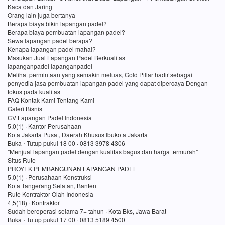
Kaca dan Jaring
Orang lain juga bertanya
Berapa biaya bikin lapangan padel?
Berapa biaya pembuatan lapangan padel?
Sewa lapangan padel berapa?
Kenapa lapangan padel mahal?
Masukan Jual Lapangan Padel Berkualitas
lapanganpadel lapanganpadel
Melihat permintaan yang semakin meluas, Gold Pillar hadir sebagai
penyedia jasa pembuatan lapangan padel yang dapat dipercaya Dengan
fokus pada kualitas
FAQ Kontak Kami Tentang Kami
Galeri Bisnis
CV Lapangan Padel Indonesia
5,0(1) · Kantor Perusahaan
Kota Jakarta Pusat, Daerah Khusus Ibukota Jakarta
Buka ⋅ Tutup pukul 18 00 · 0813 3978 4306
"Menjual lapangan padel dengan kualitas bagus dan harga termurah"
Situs Rute
PROYEK PEMBANGUNAN LAPANGAN PADEL
5,0(1) · Perusahaan Konstruksi
Kota Tangerang Selatan, Banten
Rute Kontraktor Olah Indonesia
4,5(18) · Kontraktor
Sudah beroperasi selama 7+ tahun · Kota Bks, Jawa Barat
Buka ⋅ Tutup pukul 17 00 · 0813 5189 4500