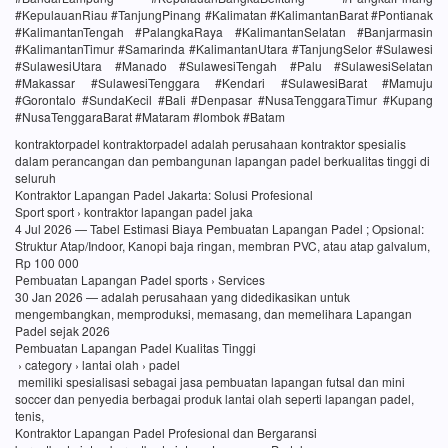
#KepulauanRiau #TanjungPinang #Kalimatan #KalimantanBarat #Pontianak
#KalimantanTengah #PalangkaRaya #KalimantanSelatan #Banjarmasin
#KalimantanTimur #Samarinda #KalimantanUtara #TanjungSelor #Sulawesi
#SulawesiUtara #Manado #SulawesiTengah #Palu #SulawesiSelatan
#Makassar #SulawesiTenggara #Kendari #SulawesiBarat #Mamuju
#Gorontalo #SundaKecil #Bali #Denpasar #NusaTenggaraTimur #Kupang
#NusaTenggaraBarat #Mataram #lombok #Batam
kontraktorpadel kontraktorpadel adalah perusahaan kontraktor spesialis
dalam perancangan dan pembangunan lapangan padel berkualitas tinggi di
seluruh
Kontraktor Lapangan Padel Jakarta: Solusi Profesional
Sport sport › kontraktor lapangan padel jaka
4 Jul 2026 — Tabel Estimasi Biaya Pembuatan Lapangan Padel ; Opsional:
Struktur Atap/Indoor, Kanopi baja ringan, membran PVC, atau atap galvalum,
Rp 100 000
Pembuatan Lapangan Padel sports › Services
30 Jan 2026 — adalah perusahaan yang didedikasikan untuk
mengembangkan, memproduksi, memasang, dan memelihara Lapangan
Padel sejak 2026
Pembuatan Lapangan Padel Kualitas Tinggi
› category › lantai olah › padel
memiliki spesialisasi sebagai jasa pembuatan lapangan futsal dan mini
soccer dan penyedia berbagai produk lantai olah seperti lapangan padel,
tenis,
Kontraktor Lapangan Padel Profesional dan Bergaransi