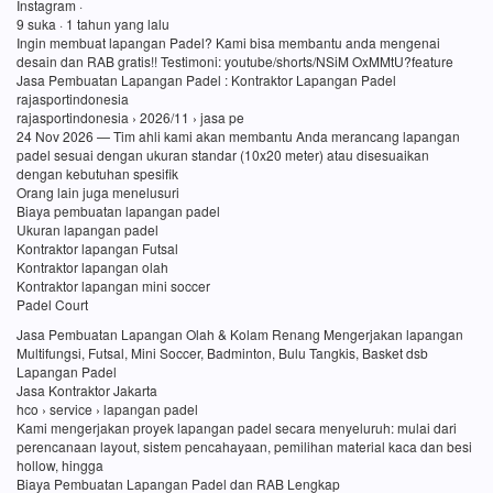
Instagram ·
9 suka · 1 tahun yang lalu
Ingin membuat lapangan Padel? Kami bisa membantu anda mengenai
desain dan RAB gratis!! Testimoni: youtube/shorts/NSiM OxMMtU?feature
Jasa Pembuatan Lapangan Padel : Kontraktor Lapangan Padel
rajasportindonesia
rajasportindonesia › 2026/11 › jasa pe
24 Nov 2026 — Tim ahli kami akan membantu Anda merancang lapangan
padel sesuai dengan ukuran standar (10x20 meter) atau disesuaikan
dengan kebutuhan spesifik
Orang lain juga menelusuri
Biaya pembuatan lapangan padel
Ukuran lapangan padel
Kontraktor lapangan Futsal
Kontraktor lapangan olah
Kontraktor lapangan mini soccer
Padel Court
Jasa Pembuatan Lapangan Olah & Kolam Renang Mengerjakan lapangan
Multifungsi, Futsal, Mini Soccer, Badminton, Bulu Tangkis, Basket dsb
Lapangan Padel
Jasa Kontraktor Jakarta
hco › service › lapangan padel
Kami mengerjakan proyek lapangan padel secara menyeluruh: mulai dari
perencanaan layout, sistem pencahayaan, pemilihan material kaca dan besi
hollow, hingga
Biaya Pembuatan Lapangan Padel dan RAB Lengkap