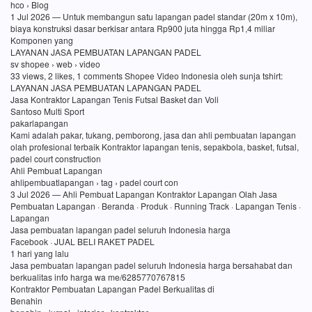
hco › Blog
1 Jul 2026 — Untuk membangun satu lapangan padel standar (20m x 10m),
biaya konstruksi dasar berkisar antara Rp900 juta hingga Rp1,4 miliar
Komponen yang
LAYANAN JASA PEMBUATAN LAPANGAN PADEL
sv shopee › web › video
33 views, 2 likes, 1 comments Shopee Video Indonesia oleh sunja tshirt:
LAYANAN JASA PEMBUATAN LAPANGAN PADEL
Jasa Kontraktor Lapangan Tenis Futsal Basket dan Voli
Santoso Multi Sport
pakarlapangan
Kami adalah pakar, tukang, pemborong, jasa dan ahli pembuatan lapangan
olah profesional terbaik Kontraktor lapangan tenis, sepakbola, basket, futsal,
padel court construction
Ahli Pembuat Lapangan
ahlipembuatlapangan › tag › padel court con
3 Jul 2026 — Ahli Pembuat Lapangan Kontraktor Lapangan Olah Jasa
Pembuatan Lapangan · Beranda · Produk · Running Track · Lapangan Tenis ·
Lapangan
Jasa pembuatan lapangan padel seluruh Indonesia harga
Facebook · JUAL BELI RAKET PADEL
1 hari yang lalu
Jasa pembuatan lapangan padel seluruh Indonesia harga bersahabat dan
berkualitas info harga wa me/6285770767815
Kontraktor Pembuatan Lapangan Padel Berkualitas di
Benahin