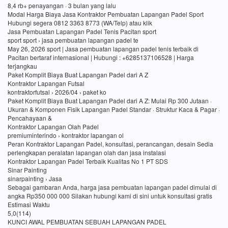
8,4 rb+ penayangan · 3 bulan yang lalu
Modal Harga Biaya Jasa Kontraktor Pembuatan Lapangan Padel Sport
Hubungi segera 0812 3363 8773 (WA/Telp) atau klik
Jasa Pembuatan Lapangan Padel Tenis Pacitan sport
sport sport › jasa pembuatan lapangan padel te
May 26, 2026 sport | Jasa pembuatan lapangan padel tenis terbaik di
Pacitan bertaraf internasional | Hubungi : +6285137106528 | Harga
terjangkau
Paket Komplit Biaya Buat Lapangan Padel dari A Z
Kontraktor Lapangan Futsal
kontraktorfutsal › 2026/04 › paket ko
Paket Komplit Biaya Buat Lapangan Padel dari A Z: Mulai Rp 300 Jutaan ·
Ukuran & Komponen Fisik Lapangan Padel Standar · Struktur Kaca & Pagar ·
Pencahayaan &
Kontraktor Lapangan Olah Padel
premiuminterindo › kontraktor lapangan ol
Peran Kontraktor Lapangan Padel, konsultasi, perancangan, desain Sedia
perlengkapan peralatan lapangan olah dan jasa instalasi
Kontraktor Lapangan Padel Terbaik Kualitas No 1 PT SDS
Sinar Painting
sinarpainting › Jasa
Sebagai gambaran Anda, harga jasa pembuatan lapangan padel dimulai di
angka Rp350 000 000 Silakan hubungi kami di sini untuk konsultasi gratis
Estimasi Waktu
5,0(114)
KUNCI AWAL PEMBUATAN SEBUAH LAPANGAN PADEL