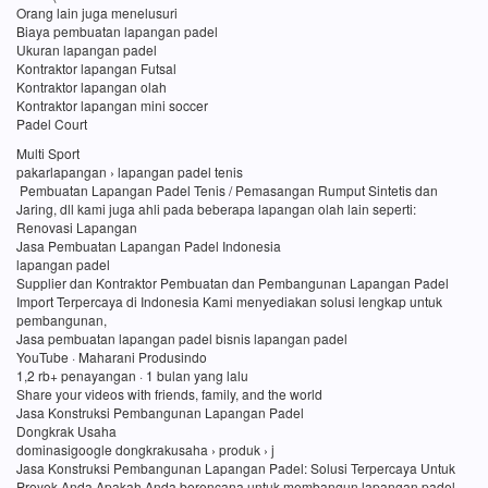
Orang lain juga menelusuri
Biaya pembuatan lapangan padel
Ukuran lapangan padel
Kontraktor lapangan Futsal
Kontraktor lapangan olah
Kontraktor lapangan mini soccer
Padel Court
Multi Sport
pakarlapangan › lapangan padel tenis
Pembuatan Lapangan Padel Tenis / Pemasangan Rumput Sintetis dan
Jaring, dll kami juga ahli pada beberapa lapangan olah lain seperti:
Renovasi Lapangan
Jasa Pembuatan Lapangan Padel Indonesia
lapangan padel
Supplier dan Kontraktor Pembuatan dan Pembangunan Lapangan Padel
Import Terpercaya di Indonesia Kami menyediakan solusi lengkap untuk
pembangunan,
Jasa pembuatan lapangan padel bisnis lapangan padel
YouTube · Maharani Produsindo
1,2 rb+ penayangan · 1 bulan yang lalu
Share your videos with friends, family, and the world
Jasa Konstruksi Pembangunan Lapangan Padel
Dongkrak Usaha
dominasigoogle dongkrakusaha › produk › j
Jasa Konstruksi Pembangunan Lapangan Padel: Solusi Terpercaya Untuk
Proyek Anda Apakah Anda berencana untuk membangun lapangan padel