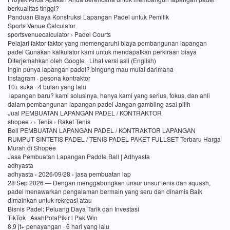
berkualitas tinggi?
Panduan Biaya Konstruksi Lapangan Padel untuk Pemilik
Sports Venue Calculator
sportsvenuecalculator › Padel Courts
Pelajari faktor faktor yang memengaruhi biaya pembangunan lapangan
padel Gunakan kalkulator kami untuk mendapatkan perkiraan biaya
Diterjemahkan oleh Google · Lihat versi asli (English)
Ingin punya lapangan padel? bingung mau mulai darimana
Instagram · pesona kontraktor
10+ suka · 4 bulan yang lalu
lapangan baru? kami solusinya, hanya kami yang serius, fokus, dan ahli
dalam pembangunan lapangan padel Jangan gambling asal pilih
Jual PEMBUATAN LAPANGAN PADEL / KONTRAKTOR
shopee › › Tenis › Raket Tenis
Beli PEMBUATAN LAPANGAN PADEL / KONTRAKTOR LAPANGAN
RUMPUT SINTETIS PADEL / TENIS PADEL PAKET FULLSET Terbaru Harga
Murah di Shopee
Jasa Pembuatan Lapangan Paddle Ball | Adhyasta
adhyasta
adhyasta › 2026/09/28 › jasa pembuatan lap
28 Sep 2026 — Dengan menggabungkan unsur unsur tenis dan squash,
padel menawarkan pengalaman bermain yang seru dan dinamis Baik
dimainkan untuk rekreasi atau
Bisnis Padel: Peluang Daya Tarik dan Investasi
TikTok · AsahPolaPikir l Pak Win
8,9 jt+ penayangan · 6 hari yang lalu