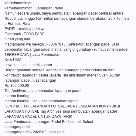
karpetbadminton
karpetbadminton › Lapangan Padel
Namun secara umum, biaya pembuatan lapangan padel berkisar antara
Rp500 juta hingga Rp1 miliar per lapangan standar berukuran 20 x 10 meter
a Estimasi Rata
PADEL | matrialpadel wa
Facebook · TODO PADEL
6 hari yang lalu
matrialpadel wa me/6285770767815 Kontraktor lapangan padel Jasa
pembuatan lapangan padel matrial yang di gunakan • rumput sintetis padel
TERPERCAYA ], Jasa Pembuatan
New UKM
newukm › item › mark › spam
Berpengalaman sebagai kontraktor lapangan padel Indonesia dan
kontraktor lapangan padel Jakarta Tim ahli dalam menentukan ukuran
lapangan padel, luas lapangan
Rp 100 000,00
Tag Archives: jasa pembuatan lapangan padel
manna flooring
manna flooring › tag › jasa pembuatan lapan
KONTRAKTOR LAPANGAN FUTSAL JASA PEMBUATAN KONTRUKSI
LAPANGAN FUTSAL Tag Archives: jasa pembuatan lapangan padel
LAPANGAN PADEL UNTUK DAYA TARIK
Jasa Pembuatan Lapangan Padel Profesional: Solusi
lapanganpadel
lapanganpadel › 2026/02 › jasa pem