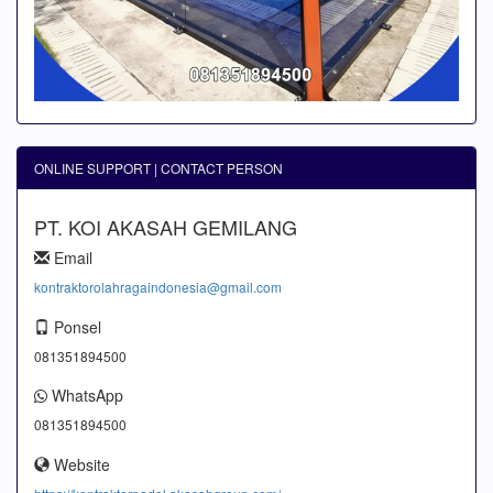
ONLINE SUPPORT | CONTACT PERSON
PT. KOI AKASAH GEMILANG
Email
kontraktorolahragaindonesia@gmail.com
Ponsel
081351894500
WhatsApp
081351894500
Website