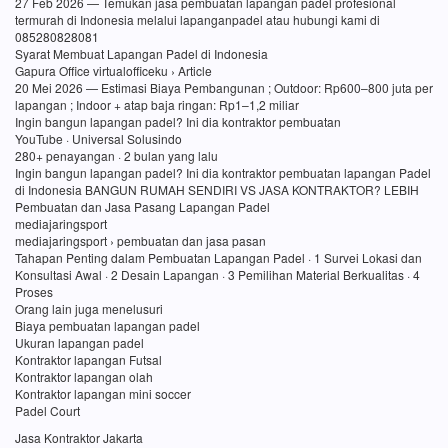
27 Feb 2026 — Temukan jasa pembuatan lapangan padel profesional
termurah di Indonesia melalui lapanganpadel atau hubungi kami di
085280828081
Syarat Membuat Lapangan Padel di Indonesia
Gapura Office virtualofficeku › Article
20 Mei 2026 — Estimasi Biaya Pembangunan ; Outdoor: Rp600–800 juta per
lapangan ; Indoor + atap baja ringan: Rp1–1,2 miliar
Ingin bangun lapangan padel? Ini dia kontraktor pembuatan
YouTube · Universal Solusindo
280+ penayangan · 2 bulan yang lalu
Ingin bangun lapangan padel? Ini dia kontraktor pembuatan lapangan Padel
di Indonesia BANGUN RUMAH SENDIRI VS JASA KONTRAKTOR? LEBIH
Pembuatan dan Jasa Pasang Lapangan Padel
mediajaringsport
mediajaringsport › pembuatan dan jasa pasan
Tahapan Penting dalam Pembuatan Lapangan Padel · 1 Survei Lokasi dan
Konsultasi Awal · 2 Desain Lapangan · 3 Pemilihan Material Berkualitas · 4
Proses
Orang lain juga menelusuri
Biaya pembuatan lapangan padel
Ukuran lapangan padel
Kontraktor lapangan Futsal
Kontraktor lapangan olah
Kontraktor lapangan mini soccer
Padel Court
Jasa Kontraktor Jakarta