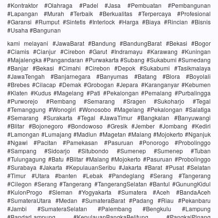
#Kontraktor #Olahraga #Padel #Jasa #Pembuatan #Pembangunan
#Lapangan #Murah #Terbaik #Berkualitas #Terpercaya #Profesional
#Garansi #Rumput #Sintetis #Interlock #Harga #Biaya #Rincian #Bisnis
#Usaha #Bangunan
kami melayani #JawaBarat #Bandung #BandungBarat #Bekasi #Bogor
#Ciamis #Cianjur #Cirebon #Garut #Indramayu #Karawang #Kuningan
#Majalengka #Pangandaran #Purwakarta #Subang #Sukabumi #Sumedang
#Banjar #Bekasi #Cimahi #Cirebon #Depok #Sukabumi #Tasikmalaya
#JawaTengah #Banjarnegara #Banyumas #Batang #Blora #Boyolali
#Brebes #Cilacap #Demak #Grobogan #Jepara #Karanganyar #Kebumen
#Klaten #Kudus #Magelang #Pati #Pekalongan #Pemalang #Purbalingga
#Purworejo #Rembang #Semarang #Sragen #Sukoharjo #Tegal
#Temanggung #Wonogiri #Wonosobo #Magelang #Pekalongan #Salatiga
#Semarang #Surakarta #Tegal #JawaTimur #Bangkalan #Banyuwangi
#Blitar #Bojonegoro #Bondowoso #Gresik #Jember #Jombang #Kediri
#Lamongan #Lumajang #Madiun #Magetan #Malang #Mojokerto #Nganjuk
#Ngawi #Pacitan #Pamekasan #Pasuruan #Ponorogo #Probolinggo
#Sampang #Sidoarjo #Situbondo #Sumenep #Sumenep #Tuban
#Tulungagung #Batu #Blitar #Malang #Mojokerto #Pasuruan #Probolinggo
#Surabaya #Jakarta #KepulauanSeribu #Jakarta #Barat #Pusat #Selatan
#Timur #Utara #banten #Lebak #Pandeglang #Serang #Tangerang
#Cilegon #Serang #Tangerang #TangerangSelatan #Bantul #GunungKidul
#KulonProgo #Sleman #Yogyakarta #Sumatera #Aceh #BandaAceh
#SumateraUtara #Medan #SumateraBarat #Padang #Riau #Pekanbaru
#Jambi #SumateraSelatan #Palembang #Bengkulu #Lampung
#BandarLampung #KepulauanBangkaBelitung #PangkalPinang