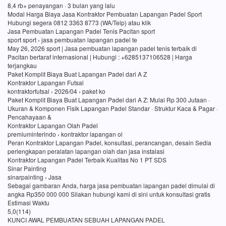
8,4 rb+ penayangan · 3 bulan yang lalu
Modal Harga Biaya Jasa Kontraktor Pembuatan Lapangan Padel Sport
Hubungi segera 0812 3363 8773 (WA/Telp) atau klik
Jasa Pembuatan Lapangan Padel Tenis Pacitan sport
sport sport › jasa pembuatan lapangan padel te
May 26, 2026 sport | Jasa pembuatan lapangan padel tenis terbaik di
Pacitan bertaraf internasional | Hubungi : +6285137106528 | Harga
terjangkau
Paket Komplit Biaya Buat Lapangan Padel dari A Z
Kontraktor Lapangan Futsal
kontraktorfutsal › 2026/04 › paket ko
Paket Komplit Biaya Buat Lapangan Padel dari A Z: Mulai Rp 300 Jutaan ·
Ukuran & Komponen Fisik Lapangan Padel Standar · Struktur Kaca & Pagar ·
Pencahayaan &
Kontraktor Lapangan Olah Padel
premiuminterindo › kontraktor lapangan ol
Peran Kontraktor Lapangan Padel, konsultasi, perancangan, desain Sedia
perlengkapan peralatan lapangan olah dan jasa instalasi
Kontraktor Lapangan Padel Terbaik Kualitas No 1 PT SDS
Sinar Painting
sinarpainting › Jasa
Sebagai gambaran Anda, harga jasa pembuatan lapangan padel dimulai di
angka Rp350 000 000 Silakan hubungi kami di sini untuk konsultasi gratis
Estimasi Waktu
5,0(114)
KUNCI AWAL PEMBUATAN SEBUAH LAPANGAN PADEL