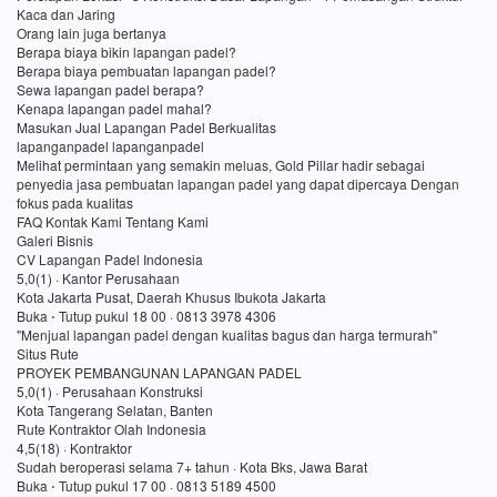
Kaca dan Jaring
Orang lain juga bertanya
Berapa biaya bikin lapangan padel?
Berapa biaya pembuatan lapangan padel?
Sewa lapangan padel berapa?
Kenapa lapangan padel mahal?
Masukan Jual Lapangan Padel Berkualitas
lapanganpadel lapanganpadel
Melihat permintaan yang semakin meluas, Gold Pillar hadir sebagai
penyedia jasa pembuatan lapangan padel yang dapat dipercaya Dengan
fokus pada kualitas
FAQ Kontak Kami Tentang Kami
Galeri Bisnis
CV Lapangan Padel Indonesia
5,0(1) · Kantor Perusahaan
Kota Jakarta Pusat, Daerah Khusus Ibukota Jakarta
Buka ⋅ Tutup pukul 18 00 · 0813 3978 4306
"Menjual lapangan padel dengan kualitas bagus dan harga termurah"
Situs Rute
PROYEK PEMBANGUNAN LAPANGAN PADEL
5,0(1) · Perusahaan Konstruksi
Kota Tangerang Selatan, Banten
Rute Kontraktor Olah Indonesia
4,5(18) · Kontraktor
Sudah beroperasi selama 7+ tahun · Kota Bks, Jawa Barat
Buka ⋅ Tutup pukul 17 00 · 0813 5189 4500