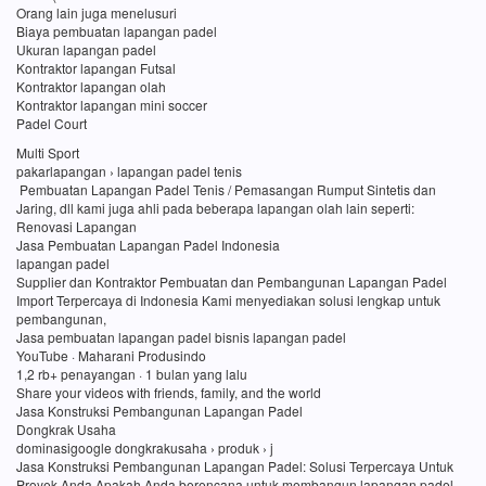
Orang lain juga menelusuri
Biaya pembuatan lapangan padel
Ukuran lapangan padel
Kontraktor lapangan Futsal
Kontraktor lapangan olah
Kontraktor lapangan mini soccer
Padel Court
Multi Sport
pakarlapangan › lapangan padel tenis
Pembuatan Lapangan Padel Tenis / Pemasangan Rumput Sintetis dan
Jaring, dll kami juga ahli pada beberapa lapangan olah lain seperti:
Renovasi Lapangan
Jasa Pembuatan Lapangan Padel Indonesia
lapangan padel
Supplier dan Kontraktor Pembuatan dan Pembangunan Lapangan Padel
Import Terpercaya di Indonesia Kami menyediakan solusi lengkap untuk
pembangunan,
Jasa pembuatan lapangan padel bisnis lapangan padel
YouTube · Maharani Produsindo
1,2 rb+ penayangan · 1 bulan yang lalu
Share your videos with friends, family, and the world
Jasa Konstruksi Pembangunan Lapangan Padel
Dongkrak Usaha
dominasigoogle dongkrakusaha › produk › j
Jasa Konstruksi Pembangunan Lapangan Padel: Solusi Terpercaya Untuk
Proyek Anda Apakah Anda berencana untuk membangun lapangan padel