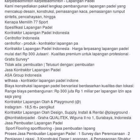
karpetbadminton karpetbadminton › Lapangan Padel
Kami menyediakan paket lengkap pembangunan lapangan padel yang
mencakup desain, konstruksi, pemasangan kaca, pemasangan rumput
sintetis, pencahayaan, hingga
Kenapa Memilih 77 Sport
Spesifikasi Lapangan Padel
Kontraktor Lapangan Padel Indonesia
Centroflor Indonesia
centroflor › produk › kontraktor lapangan pa
Kontraktor Lapangan Padel Indonesia · Harga terpasang lapangan padel
mulai dari Rp 300 Jutaan! · Kualitas premium untuk lapangan profesional ·
Gratis Survey*
Tidak ada: pembuatan ‎| Telusuri dengan: pembuatan
Jasa Kontraktor Lapangan Padel
ASA Group Indonesia
withasa › kontraktor lapangan padel indone
Biaya konstruksi lapangan padel bervariasi berdasarkan kualitas dan lokasi:
Range biaya pembangunan: Rp 300 juta Rp 1 miliar per lapangan Izin apa
saja yang
Kontraktor Lapangan Olah & Playground (@)
Instagram · 18,5 rb+ pengikut
Kontraktor Lapangan Olah Design, Supply, Install & Rental @playground ·
@kontraktorpadel · Graha QUALITEK, Wiguna II no 1, Surabaya, Indonesia
Jasa Pembuatan Lapangan Padel
Sport Flooring sportflooring › jasa pembuatan lapang
Proses Jasa Pembuatan Lapangan Padel · 1 Survey dan Perencanaan · 2
Persiapan Lokasi · 3 Konstruksi Dasar Lapangan · 4 Pemasangan Struktur