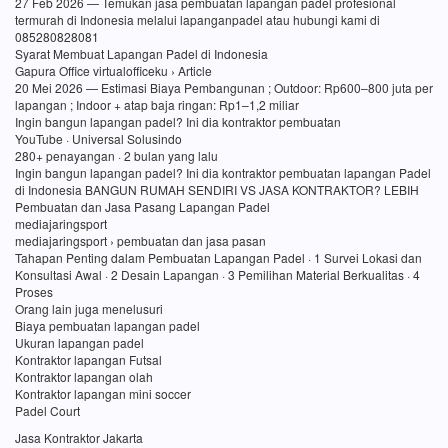
27 Feb 2026 — Temukan jasa pembuatan lapangan padel profesional
termurah di Indonesia melalui lapanganpadel atau hubungi kami di
085280828081
Syarat Membuat Lapangan Padel di Indonesia
Gapura Office virtualofficeku › Article
20 Mei 2026 — Estimasi Biaya Pembangunan ; Outdoor: Rp600–800 juta per
lapangan ; Indoor + atap baja ringan: Rp1–1,2 miliar
Ingin bangun lapangan padel? Ini dia kontraktor pembuatan
YouTube · Universal Solusindo
280+ penayangan · 2 bulan yang lalu
Ingin bangun lapangan padel? Ini dia kontraktor pembuatan lapangan Padel
di Indonesia BANGUN RUMAH SENDIRI VS JASA KONTRAKTOR? LEBIH
Pembuatan dan Jasa Pasang Lapangan Padel
mediajaringsport
mediajaringsport › pembuatan dan jasa pasan
Tahapan Penting dalam Pembuatan Lapangan Padel · 1 Survei Lokasi dan
Konsultasi Awal · 2 Desain Lapangan · 3 Pemilihan Material Berkualitas · 4
Proses
Orang lain juga menelusuri
Biaya pembuatan lapangan padel
Ukuran lapangan padel
Kontraktor lapangan Futsal
Kontraktor lapangan olah
Kontraktor lapangan mini soccer
Padel Court
Jasa Kontraktor Jakarta