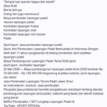
"Tempat nya nyaman bagus dan bersih"
Situs Rute
Bisnis lainnya
Orang lain juga menelusuri
Biaya pembuatan lapangan padel
Ukuran lapangan padel
Kontraktor lapangan Futsal
Kontraktor lapangan olah
Kontraktor lapangan mini soccer
Padel
Sport sport › jasa pembuatan lapangan padel
Sport, Ahli Pembuatan Lapangan Padel Berkualitas di Indonesia Dengan
lebih dari 11 tahun pengalaman di bidang konstruksi, kami pastikan
lapangan padel
Biaya Pembangunan Lapangan Padel Tenis 2026 sport
sport sport › kontraktor lapangan
22 Mei 2026 — Biaya pembangunan lapangan padel tenis 2026 berkisar Rp
70 000 000 – Rp 120 000 000 tergantung kualitas material, jenis lapangan,
dan faktor
Jasa Pembuatan Lapangan Tennis Padel Jawa Timur
en indonetwork › product › jasa pembuatan
Penyedia jasa profesional memiliki pengetahuan mendalam tentang standar
pembangunan lapangan tenis padel, material yang tepat, dan teknik instalasi
yang benar
BARU! Pembuatan 1 SET Lengkap Lapangan Padel di
YouTube · SPORT OFFICIAL