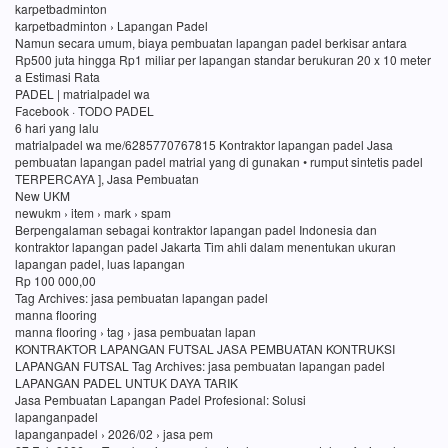
karpetbadminton
karpetbadminton › Lapangan Padel
Namun secara umum, biaya pembuatan lapangan padel berkisar antara
Rp500 juta hingga Rp1 miliar per lapangan standar berukuran 20 x 10 meter
a Estimasi Rata
PADEL | matrialpadel wa
Facebook · TODO PADEL
6 hari yang lalu
matrialpadel wa me/6285770767815 Kontraktor lapangan padel Jasa
pembuatan lapangan padel matrial yang di gunakan • rumput sintetis padel
TERPERCAYA ], Jasa Pembuatan
New UKM
newukm › item › mark › spam
Berpengalaman sebagai kontraktor lapangan padel Indonesia dan
kontraktor lapangan padel Jakarta Tim ahli dalam menentukan ukuran
lapangan padel, luas lapangan
Rp 100 000,00
Tag Archives: jasa pembuatan lapangan padel
manna flooring
manna flooring › tag › jasa pembuatan lapan
KONTRAKTOR LAPANGAN FUTSAL JASA PEMBUATAN KONTRUKSI
LAPANGAN FUTSAL Tag Archives: jasa pembuatan lapangan padel
LAPANGAN PADEL UNTUK DAYA TARIK
Jasa Pembuatan Lapangan Padel Profesional: Solusi
lapanganpadel
lapanganpadel › 2026/02 › jasa pem