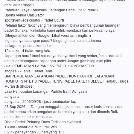
berkualitas tinggi?
Panduan Biaya Konstruksi Lapangan Padel untuk Pemilik
Sports Venue Calculator
sportsvenuecalculator › Padel Courts
Pelajari faktor faktor yang memengaruhi biaya pembangunan lapangan
padel Gunakan kalkulator kami untuk mendapatkan perkiraan biaya
Diterjemahkan oleh Google · Lihat versi asli (English)
Ingin punya lapangan padel? bingung mau mulai darimana
Instagram · pesona kontraktor
10+ suka · 4 bulan yang lalu
lapangan baru? kami solusinya, hanya kami yang serius, fokus, dan ahli
dalam pembangunan lapangan padel Jangan gambling asal pilih
Jual PEMBUATAN LAPANGAN PADEL / KONTRAKTOR
shopee › › Tenis › Raket Tenis
Beli PEMBUATAN LAPANGAN PADEL / KONTRAKTOR LAPANGAN
RUMPUT SINTETIS PADEL / TENIS PADEL PAKET FULLSET Terbaru Harga
Murah di Shopee
Jasa Pembuatan Lapangan Paddle Ball | Adhyasta
adhyasta
adhyasta › 2026/09/28 › jasa pembuatan lap
28 Sep 2026 — Dengan menggabungkan unsur unsur tenis dan squash,
padel menawarkan pengalaman bermain yang seru dan dinamis Baik
dimainkan untuk rekreasi atau
Bisnis Padel: Peluang Daya Tarik dan Investasi
TikTok · AsahPolaPikir l Pak Win
8,9 jt+ penayangan · 6 hari yang lalu