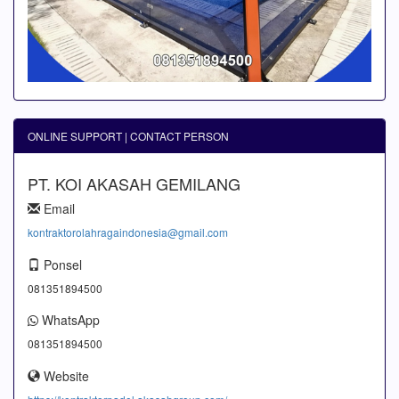
ONLINE SUPPORT | CONTACT PERSON
PT. KOI AKASAH GEMILANG
Email
kontraktorolahragaindonesia@gmail.com
Ponsel
081351894500
WhatsApp
081351894500
Website