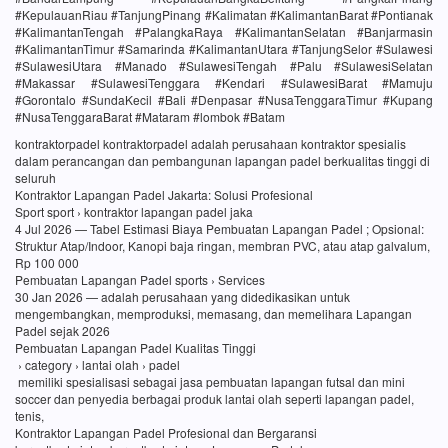
#KepulauanRiau #TanjungPinang #Kalimatan #KalimantanBarat #Pontianak
#KalimantanTengah #PalangkaRaya #KalimantanSelatan #Banjarmasin
#KalimantanTimur #Samarinda #KalimantanUtara #TanjungSelor #Sulawesi
#SulawesiUtara #Manado #SulawesiTengah #Palu #SulawesiSelatan
#Makassar #SulawesiTenggara #Kendari #SulawesiBarat #Mamuju
#Gorontalo #SundaKecil #Bali #Denpasar #NusaTenggaraTimur #Kupang
#NusaTenggaraBarat #Mataram #lombok #Batam
kontraktorpadel kontraktorpadel adalah perusahaan kontraktor spesialis
dalam perancangan dan pembangunan lapangan padel berkualitas tinggi di
seluruh
Kontraktor Lapangan Padel Jakarta: Solusi Profesional
Sport sport › kontraktor lapangan padel jaka
4 Jul 2026 — Tabel Estimasi Biaya Pembuatan Lapangan Padel ; Opsional:
Struktur Atap/Indoor, Kanopi baja ringan, membran PVC, atau atap galvalum,
Rp 100 000
Pembuatan Lapangan Padel sports › Services
30 Jan 2026 — adalah perusahaan yang didedikasikan untuk
mengembangkan, memproduksi, memasang, dan memelihara Lapangan
Padel sejak 2026
Pembuatan Lapangan Padel Kualitas Tinggi
› category › lantai olah › padel
memiliki spesialisasi sebagai jasa pembuatan lapangan futsal dan mini
soccer dan penyedia berbagai produk lantai olah seperti lapangan padel,
tenis,
Kontraktor Lapangan Padel Profesional dan Bergaransi