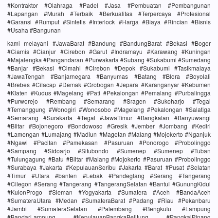
#Kontraktor #Olahraga #Padel #Jasa #Pembuatan #Pembangunan
#Lapangan #Murah #Terbaik #Berkualitas #Terpercaya #Profesional
#Garansi #Rumput #Sintetis #Interlock #Harga #Biaya #Rincian #Bisnis
#Usaha #Bangunan
kami melayani #JawaBarat #Bandung #BandungBarat #Bekasi #Bogor
#Ciamis #Cianjur #Cirebon #Garut #Indramayu #Karawang #Kuningan
#Majalengka #Pangandaran #Purwakarta #Subang #Sukabumi #Sumedang
#Banjar #Bekasi #Cimahi #Cirebon #Depok #Sukabumi #Tasikmalaya
#JawaTengah #Banjarnegara #Banyumas #Batang #Blora #Boyolali
#Brebes #Cilacap #Demak #Grobogan #Jepara #Karanganyar #Kebumen
#Klaten #Kudus #Magelang #Pati #Pekalongan #Pemalang #Purbalingga
#Purworejo #Rembang #Semarang #Sragen #Sukoharjo #Tegal
#Temanggung #Wonogiri #Wonosobo #Magelang #Pekalongan #Salatiga
#Semarang #Surakarta #Tegal #JawaTimur #Bangkalan #Banyuwangi
#Blitar #Bojonegoro #Bondowoso #Gresik #Jember #Jombang #Kediri
#Lamongan #Lumajang #Madiun #Magetan #Malang #Mojokerto #Nganjuk
#Ngawi #Pacitan #Pamekasan #Pasuruan #Ponorogo #Probolinggo
#Sampang #Sidoarjo #Situbondo #Sumenep #Sumenep #Tuban
#Tulungagung #Batu #Blitar #Malang #Mojokerto #Pasuruan #Probolinggo
#Surabaya #Jakarta #KepulauanSeribu #Jakarta #Barat #Pusat #Selatan
#Timur #Utara #banten #Lebak #Pandeglang #Serang #Tangerang
#Cilegon #Serang #Tangerang #TangerangSelatan #Bantul #GunungKidul
#KulonProgo #Sleman #Yogyakarta #Sumatera #Aceh #BandaAceh
#SumateraUtara #Medan #SumateraBarat #Padang #Riau #Pekanbaru
#Jambi #SumateraSelatan #Palembang #Bengkulu #Lampung
#BandarLampung #KepulauanBangkaBelitung #PangkalPinang