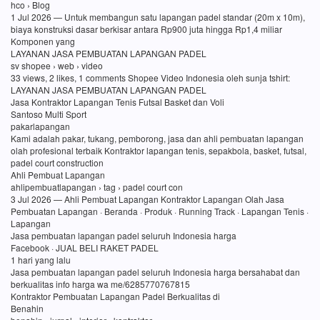
hco › Blog
1 Jul 2026 — Untuk membangun satu lapangan padel standar (20m x 10m),
biaya konstruksi dasar berkisar antara Rp900 juta hingga Rp1,4 miliar
Komponen yang
LAYANAN JASA PEMBUATAN LAPANGAN PADEL
sv shopee › web › video
33 views, 2 likes, 1 comments Shopee Video Indonesia oleh sunja tshirt:
LAYANAN JASA PEMBUATAN LAPANGAN PADEL
Jasa Kontraktor Lapangan Tenis Futsal Basket dan Voli
Santoso Multi Sport
pakarlapangan
Kami adalah pakar, tukang, pemborong, jasa dan ahli pembuatan lapangan
olah profesional terbaik Kontraktor lapangan tenis, sepakbola, basket, futsal,
padel court construction
Ahli Pembuat Lapangan
ahlipembuatlapangan › tag › padel court con
3 Jul 2026 — Ahli Pembuat Lapangan Kontraktor Lapangan Olah Jasa
Pembuatan Lapangan · Beranda · Produk · Running Track · Lapangan Tenis ·
Lapangan
Jasa pembuatan lapangan padel seluruh Indonesia harga
Facebook · JUAL BELI RAKET PADEL
1 hari yang lalu
Jasa pembuatan lapangan padel seluruh Indonesia harga bersahabat dan
berkualitas info harga wa me/6285770767815
Kontraktor Pembuatan Lapangan Padel Berkualitas di
Benahin