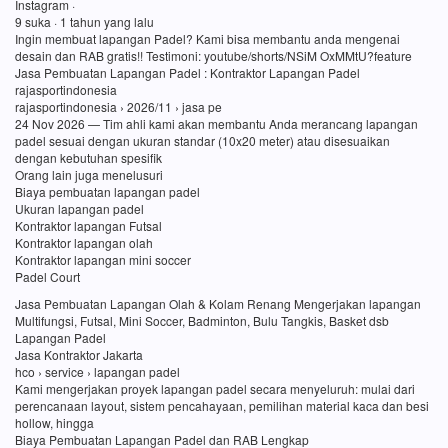
Instagram ·
9 suka · 1 tahun yang lalu
Ingin membuat lapangan Padel? Kami bisa membantu anda mengenai
desain dan RAB gratis!! Testimoni: youtube/shorts/NSiM OxMMtU?feature
Jasa Pembuatan Lapangan Padel : Kontraktor Lapangan Padel
rajasportindonesia
rajasportindonesia › 2026/11 › jasa pe
24 Nov 2026 — Tim ahli kami akan membantu Anda merancang lapangan
padel sesuai dengan ukuran standar (10x20 meter) atau disesuaikan
dengan kebutuhan spesifik
Orang lain juga menelusuri
Biaya pembuatan lapangan padel
Ukuran lapangan padel
Kontraktor lapangan Futsal
Kontraktor lapangan olah
Kontraktor lapangan mini soccer
Padel Court
Jasa Pembuatan Lapangan Olah & Kolam Renang Mengerjakan lapangan
Multifungsi, Futsal, Mini Soccer, Badminton, Bulu Tangkis, Basket dsb
Lapangan Padel
Jasa Kontraktor Jakarta
hco › service › lapangan padel
Kami mengerjakan proyek lapangan padel secara menyeluruh: mulai dari
perencanaan layout, sistem pencahayaan, pemilihan material kaca dan besi
hollow, hingga
Biaya Pembuatan Lapangan Padel dan RAB Lengkap