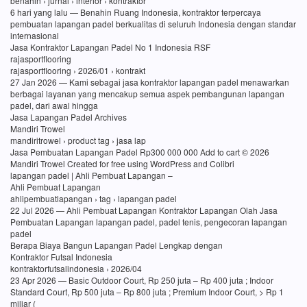
benahin › jurnal › interior › kontraktor
6 hari yang lalu — Benahin Ruang Indonesia, kontraktor terpercaya
pembuatan lapangan padel berkualitas di seluruh Indonesia dengan standar
internasional
Jasa Kontraktor Lapangan Padel No 1 Indonesia RSF
rajasportflooring
rajasportflooring › 2026/01 › kontrakt
27 Jan 2026 — Kami sebagai jasa kontraktor lapangan padel menawarkan
berbagai layanan yang mencakup semua aspek pembangunan lapangan
padel, dari awal hingga
Jasa Lapangan Padel Archives
Mandiri Trowel
mandiritrowel › product tag › jasa lap
Jasa Pembuatan Lapangan Padel Rp300 000 000 Add to cart © 2026
Mandiri Trowel Created for free using WordPress and Colibri
lapangan padel | Ahli Pembuat Lapangan –
Ahli Pembuat Lapangan
ahlipembuatlapangan › tag › lapangan padel
22 Jul 2026 — Ahli Pembuat Lapangan Kontraktor Lapangan Olah Jasa
Pembuatan Lapangan lapangan padel, padel tenis, pengecoran lapangan
padel
Berapa Biaya Bangun Lapangan Padel Lengkap dengan
Kontraktor Futsal Indonesia
kontraktorfutsalindonesia › 2026/04
23 Apr 2026 — Basic Outdoor Court, Rp 250 juta – Rp 400 juta ; Indoor
Standard Court, Rp 500 juta – Rp 800 juta ; Premium Indoor Court, > Rp 1
miliar (