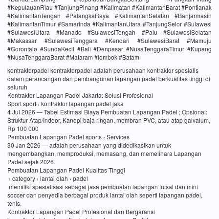
#KepulauanRiau #TanjungPinang #Kalimatan #KalimantanBarat #Pontianak
#KalimantanTengah #PalangkaRaya #KalimantanSelatan #Banjarmasin
#KalimantanTimur #Samarinda #KalimantanUtara #TanjungSelor #Sulawesi
#SulawesiUtara #Manado #SulawesiTengah #Palu #SulawesiSelatan
#Makassar #SulawesiTenggara #Kendari #SulawesiBarat #Mamuju
#Gorontalo #SundaKecil #Bali #Denpasar #NusaTenggaraTimur #Kupang
#NusaTenggaraBarat #Mataram #lombok #Batam
kontraktorpadel kontraktorpadel adalah perusahaan kontraktor spesialis
dalam perancangan dan pembangunan lapangan padel berkualitas tinggi di
seluruh
Kontraktor Lapangan Padel Jakarta: Solusi Profesional
Sport sport › kontraktor lapangan padel jaka
4 Jul 2026 — Tabel Estimasi Biaya Pembuatan Lapangan Padel ; Opsional:
Struktur Atap/Indoor, Kanopi baja ringan, membran PVC, atau atap galvalum,
Rp 100 000
Pembuatan Lapangan Padel sports › Services
30 Jan 2026 — adalah perusahaan yang didedikasikan untuk
mengembangkan, memproduksi, memasang, dan memelihara Lapangan
Padel sejak 2026
Pembuatan Lapangan Padel Kualitas Tinggi
› category › lantai olah › padel
memiliki spesialisasi sebagai jasa pembuatan lapangan futsal dan mini
soccer dan penyedia berbagai produk lantai olah seperti lapangan padel,
tenis,
Kontraktor Lapangan Padel Profesional dan Bergaransi