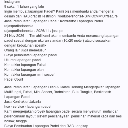
Instagram ·
9 suka · 1 tahun yang lalu
Ingin membuat lapangan Padel? Kami bisa membantu anda mengenai
desain dan RAB gratis!! Testimoni: youtube/shorts/NSiM OxMMtU?feature
Jasa Pembuatan Lapangan Padel : Kontraktor Lapangan Padel
rajasportindonesia
rajasportindonesia › 2026/11 › jasa pe
24 Nov 2026 — Tim ahli kami akan membantu Anda merancang lapangan
padel sesuai dengan ukuran standar (10x20 meter) atau disesuaikan
dengan kebutuhan spesifik
Orang lain juga menelusuri
Biaya pembuatan lapangan padel
Ukuran lapangan padel
Kontraktor lapangan Futsal
Kontraktor lapangan olah
Kontraktor lapangan mini soccer
Padel Court
Jasa Pembuatan Lapangan Olah & Kolam Renang Mengerjakan lapangan
Multifungsi, Futsal, Mini Soccer, Badminton, Bulu Tangkis, Basket dsb
Lapangan Padel
Jasa Kontraktor Jakarta
hco › service › lapangan padel
Kami mengerjakan proyek lapangan padel secara menyeluruh: mulai dari
perencanaan layout, sistem pencahayaan, pemilihan material kaca dan besi
hollow, hingga
Biaya Pembuatan Lapangan Padel dan RAB Lengkap