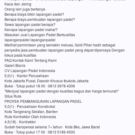
Kaca dan Jaring
Orang lain juga bertanya
Berapa biaya bikin lapangan padel?
Berapa biaya pembuatan lapangan padel?
Sewa lapangan padel berapa?
Kenapa lapangan padel mahal?
Masukan Jual Lapangan Padel Berkualitas
lapanganpadel lapanganpadel
Melihat permintaan yang semakin meluas, Gold Pillar hadir sebagai
penyedia jasa pembuatan lapangan padel yang dapat dipercaya Dengan
fokus pada kualitas
FAQ Kontak Kami Tentang Kami
Galeri Bisnis
CV Lapangan Padel Indonesia
5,0(1) · Kantor Perusahaan
Kota Jakarta Pusat, Daerah Khusus Ibukota Jakarta
Buka ⋅ Tutup pukul 18 00 · 0813 3978 4306
"Menjual lapangan padel dengan kualitas bagus dan harga termurah"
Situs Rute
PROYEK PEMBANGUNAN LAPANGAN PADEL
5,0(1) · Perusahaan Konstruksi
Kota Tangerang Selatan, Banten
Rute Kontraktor Olah Indonesia
4,5(18) · Kontraktor
Sudah beroperasi selama 7+ tahun · Kota Bks, Jawa Barat
Buka ⋅ Tutup pukul 17 00 · 0813 5189 4500