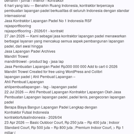
benahin › jurnal › interior › kontraktor
6 hari yang lalu — Benahin Ruang Indonesia, kontraktor terpercaya
pembuatan lapangan padel berkualitas di seluruh Indonesia dengan standar
internasional
Jasa Kontraktor Lapangan Padel No 1 Indonesia RSF
rajasportflooring
rajasportflooring › 2026/01 › kontrakt
27 Jan 2026 — Kami sebagai jasa kontraktor lapangan padel menawarkan
berbagai layanan yang mencakup semua aspek pembangunan lapangan
padel, dari awal hingga
Jasa Lapangan Padel Archives
Mandiri Trowel
mandiritrowel › product tag › jasa lap
Jasa Pembuatan Lapangan Padel Rp300 000 000 Add to cart © 2026
Mandiri Trowel Created for free using WordPress and Colibri
lapangan padel | Ahli Pembuat Lapangan –
Ahli Pembuat Lapangan
ahlipembuatlapangan › tag › lapangan padel
22 Jul 2026 — Ahli Pembuat Lapangan Kontraktor Lapangan Olah Jasa
Pembuatan Lapangan lapangan padel, padel tenis, pengecoran lapangan
padel
Berapa Biaya Bangun Lapangan Padel Lengkap dengan
Kontraktor Futsal Indonesia
kontraktorfutsalindonesia › 2026/04
23 Apr 2026 — Basic Outdoor Court, Rp 250 juta – Rp 400 juta ; Indoor
Standard Court, Rp 500 juta – Rp 800 juta ; Premium Indoor Court, > Rp 1
miliar (