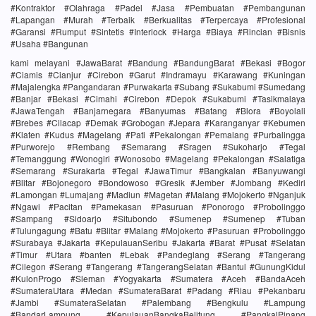
#Kontraktor #Olahraga #Padel #Jasa #Pembuatan #Pembangunan
#Lapangan #Murah #Terbaik #Berkualitas #Terpercaya #Profesional
#Garansi #Rumput #Sintetis #Interlock #Harga #Biaya #Rincian #Bisnis
#Usaha #Bangunan
kami melayani #JawaBarat #Bandung #BandungBarat #Bekasi #Bogor
#Ciamis #Cianjur #Cirebon #Garut #Indramayu #Karawang #Kuningan
#Majalengka #Pangandaran #Purwakarta #Subang #Sukabumi #Sumedang
#Banjar #Bekasi #Cimahi #Cirebon #Depok #Sukabumi #Tasikmalaya
#JawaTengah #Banjarnegara #Banyumas #Batang #Blora #Boyolali
#Brebes #Cilacap #Demak #Grobogan #Jepara #Karanganyar #Kebumen
#Klaten #Kudus #Magelang #Pati #Pekalongan #Pemalang #Purbalingga
#Purworejo #Rembang #Semarang #Sragen #Sukoharjo #Tegal
#Temanggung #Wonogiri #Wonosobo #Magelang #Pekalongan #Salatiga
#Semarang #Surakarta #Tegal #JawaTimur #Bangkalan #Banyuwangi
#Blitar #Bojonegoro #Bondowoso #Gresik #Jember #Jombang #Kediri
#Lamongan #Lumajang #Madiun #Magetan #Malang #Mojokerto #Nganjuk
#Ngawi #Pacitan #Pamekasan #Pasuruan #Ponorogo #Probolinggo
#Sampang #Sidoarjo #Situbondo #Sumenep #Sumenep #Tuban
#Tulungagung #Batu #Blitar #Malang #Mojokerto #Pasuruan #Probolinggo
#Surabaya #Jakarta #KepulauanSeribu #Jakarta #Barat #Pusat #Selatan
#Timur #Utara #banten #Lebak #Pandeglang #Serang #Tangerang
#Cilegon #Serang #Tangerang #TangerangSelatan #Bantul #GunungKidul
#KulonProgo #Sleman #Yogyakarta #Sumatera #Aceh #BandaAceh
#SumateraUtara #Medan #SumateraBarat #Padang #Riau #Pekanbaru
#Jambi #SumateraSelatan #Palembang #Bengkulu #Lampung
#BandarLampung #KepulauanBangkaBelitung #PangkalPinang