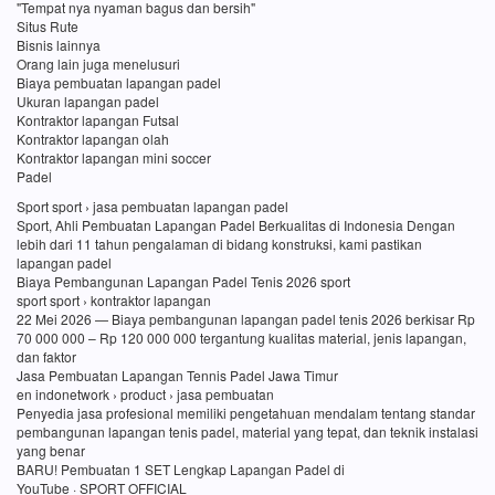
"Tempat nya nyaman bagus dan bersih"
Situs Rute
Bisnis lainnya
Orang lain juga menelusuri
Biaya pembuatan lapangan padel
Ukuran lapangan padel
Kontraktor lapangan Futsal
Kontraktor lapangan olah
Kontraktor lapangan mini soccer
Padel
Sport sport › jasa pembuatan lapangan padel
Sport, Ahli Pembuatan Lapangan Padel Berkualitas di Indonesia Dengan
lebih dari 11 tahun pengalaman di bidang konstruksi, kami pastikan
lapangan padel
Biaya Pembangunan Lapangan Padel Tenis 2026 sport
sport sport › kontraktor lapangan
22 Mei 2026 — Biaya pembangunan lapangan padel tenis 2026 berkisar Rp
70 000 000 – Rp 120 000 000 tergantung kualitas material, jenis lapangan,
dan faktor
Jasa Pembuatan Lapangan Tennis Padel Jawa Timur
en indonetwork › product › jasa pembuatan
Penyedia jasa profesional memiliki pengetahuan mendalam tentang standar
pembangunan lapangan tenis padel, material yang tepat, dan teknik instalasi
yang benar
BARU! Pembuatan 1 SET Lengkap Lapangan Padel di
YouTube · SPORT OFFICIAL