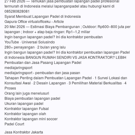
27 Feb 2026 — Temukan jasa pembuatan lapangan padel profesional
termurah di Indonesia melalui lapanganpadel atau hubungi kami di
085280828081
Syarat Membuat Lapangan Padel di Indonesia
Gapura Office virtualofficeku › Article
20 Mei 2026 — Estimasi Biaya Pembangunan ; Outdoor: Rp600–800 juta per
lapangan ; Indoor + atap baja ringan: Rp1–1,2 miliar
Ingin bangun lapangan padel? Ini dia kontraktor pembuatan
YouTube · Universal Solusindo
280+ penayangan · 2 bulan yang lalu
Ingin bangun lapangan padel? Ini dia kontraktor pembuatan lapangan Padel
di Indonesia BANGUN RUMAH SENDIRI VS JASA KONTRAKTOR? LEBIH
Pembuatan dan Jasa Pasang Lapangan Padel
mediajaringsport
mediajaringsport › pembuatan dan jasa pasan
Tahapan Penting dalam Pembuatan Lapangan Padel · 1 Survei Lokasi dan
Konsultasi Awal · 2 Desain Lapangan · 3 Pemilihan Material Berkualitas · 4
Proses
Orang lain juga menelusuri
Biaya pembuatan lapangan padel
Ukuran lapangan padel
Kontraktor lapangan Futsal
Kontraktor lapangan olah
Kontraktor lapangan mini soccer
Padel Court
Jasa Kontraktor Jakarta