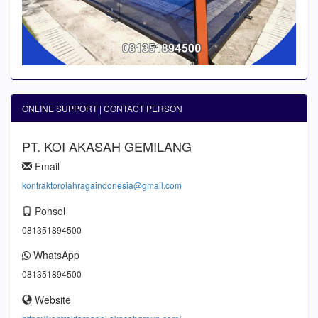
ONLINE SUPPORT | CONTACT PERSON
PT. KOI AKASAH GEMILANG
Email
kontraktorolahragaindonesia@gmail.com
Ponsel
081351894500
WhatsApp
081351894500
Website