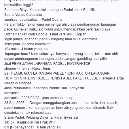
berkualitas tinggi?
Panduan Biaya Konstruksi Lapangan Padel untuk Pemilik
Sports Venue Calculator
sportsvenuecalculator › Padel Courts
Pelajari faktor faktor yang memengaruhi biaya pembangunan lapangan
padel Gunakan kalkulator kami untuk mendapatkan perkiraan biaya
Diterjemahkan oleh Google · Lihat versi asli (English)
Ingin punya lapangan padel? bingung mau mulai darimana
Instagram · pesona kontraktor
10+ suka · 4 bulan yang lalu
lapangan baru? kami solusinya, hanya kami yang serius, fokus, dan ahli
dalam pembangunan lapangan padel Jangan gambling asal pilih
Jual PEMBUATAN LAPANGAN PADEL / KONTRAKTOR
shopee › › Tenis › Raket Tenis
Beli PEMBUATAN LAPANGAN PADEL / KONTRAKTOR LAPANGAN
RUMPUT SINTETIS PADEL / TENIS PADEL PAKET FULLSET Terbaru Harga
Murah di Shopee
Jasa Pembuatan Lapangan Paddle Ball | Adhyasta
adhyasta
adhyasta › 2026/09/28 › jasa pembuatan lap
28 Sep 2026 — Dengan menggabungkan unsur unsur tenis dan squash,
padel menawarkan pengalaman bermain yang seru dan dinamis Baik
dimainkan untuk rekreasi atau
Bisnis Padel: Peluang Daya Tarik dan Investasi
TikTok · AsahPolaPikir l Pak Win
8,9 jt+ penayangan · 6 hari yang lalu