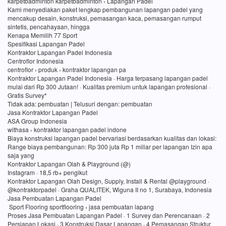
karpetbadminton karpetbadminton › Lapangan Padel
Kami menyediakan paket lengkap pembangunan lapangan padel yang
mencakup desain, konstruksi, pemasangan kaca, pemasangan rumput
sintetis, pencahayaan, hingga
Kenapa Memilih 77 Sport
Spesifikasi Lapangan Padel
Kontraktor Lapangan Padel Indonesia
Centroflor Indonesia
centroflor › produk › kontraktor lapangan pa
Kontraktor Lapangan Padel Indonesia · Harga terpasang lapangan padel
mulai dari Rp 300 Jutaan! · Kualitas premium untuk lapangan profesional ·
Gratis Survey*
Tidak ada: pembuatan ‎| Telusuri dengan: pembuatan
Jasa Kontraktor Lapangan Padel
ASA Group Indonesia
withasa › kontraktor lapangan padel indone
Biaya konstruksi lapangan padel bervariasi berdasarkan kualitas dan lokasi:
Range biaya pembangunan: Rp 300 juta Rp 1 miliar per lapangan Izin apa
saja yang
Kontraktor Lapangan Olah & Playground (@)
Instagram · 18,5 rb+ pengikut
Kontraktor Lapangan Olah Design, Supply, Install & Rental @playground ·
@kontraktorpadel · Graha QUALITEK, Wiguna II no 1, Surabaya, Indonesia
Jasa Pembuatan Lapangan Padel
Sport Flooring sportflooring › jasa pembuatan lapang
Proses Jasa Pembuatan Lapangan Padel · 1 Survey dan Perencanaan · 2
Persiapan Lokasi · 3 Konstruksi Dasar Lapangan · 4 Pemasangan Struktur