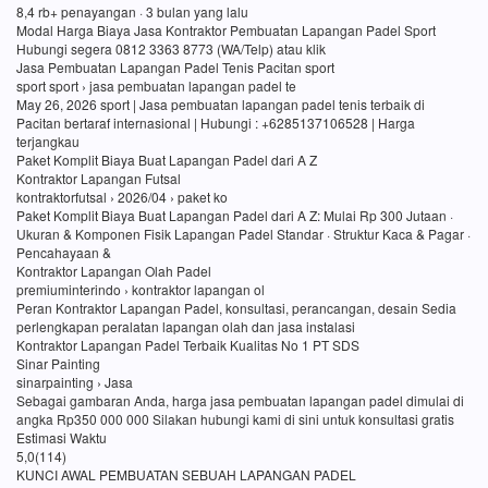
8,4 rb+ penayangan · 3 bulan yang lalu
Modal Harga Biaya Jasa Kontraktor Pembuatan Lapangan Padel Sport
Hubungi segera 0812 3363 8773 (WA/Telp) atau klik
Jasa Pembuatan Lapangan Padel Tenis Pacitan sport
sport sport › jasa pembuatan lapangan padel te
May 26, 2026 sport | Jasa pembuatan lapangan padel tenis terbaik di
Pacitan bertaraf internasional | Hubungi : +6285137106528 | Harga
terjangkau
Paket Komplit Biaya Buat Lapangan Padel dari A Z
Kontraktor Lapangan Futsal
kontraktorfutsal › 2026/04 › paket ko
Paket Komplit Biaya Buat Lapangan Padel dari A Z: Mulai Rp 300 Jutaan ·
Ukuran & Komponen Fisik Lapangan Padel Standar · Struktur Kaca & Pagar ·
Pencahayaan &
Kontraktor Lapangan Olah Padel
premiuminterindo › kontraktor lapangan ol
Peran Kontraktor Lapangan Padel, konsultasi, perancangan, desain Sedia
perlengkapan peralatan lapangan olah dan jasa instalasi
Kontraktor Lapangan Padel Terbaik Kualitas No 1 PT SDS
Sinar Painting
sinarpainting › Jasa
Sebagai gambaran Anda, harga jasa pembuatan lapangan padel dimulai di
angka Rp350 000 000 Silakan hubungi kami di sini untuk konsultasi gratis
Estimasi Waktu
5,0(114)
KUNCI AWAL PEMBUATAN SEBUAH LAPANGAN PADEL