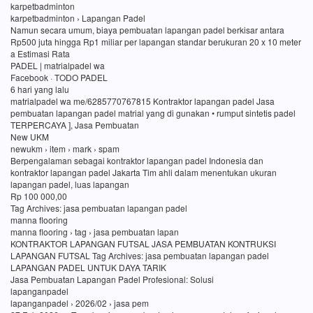
karpetbadminton
karpetbadminton › Lapangan Padel
Namun secara umum, biaya pembuatan lapangan padel berkisar antara
Rp500 juta hingga Rp1 miliar per lapangan standar berukuran 20 x 10 meter
a Estimasi Rata
PADEL | matrialpadel wa
Facebook · TODO PADEL
6 hari yang lalu
matrialpadel wa me/6285770767815 Kontraktor lapangan padel Jasa
pembuatan lapangan padel matrial yang di gunakan • rumput sintetis padel
TERPERCAYA ], Jasa Pembuatan
New UKM
newukm › item › mark › spam
Berpengalaman sebagai kontraktor lapangan padel Indonesia dan
kontraktor lapangan padel Jakarta Tim ahli dalam menentukan ukuran
lapangan padel, luas lapangan
Rp 100 000,00
Tag Archives: jasa pembuatan lapangan padel
manna flooring
manna flooring › tag › jasa pembuatan lapan
KONTRAKTOR LAPANGAN FUTSAL JASA PEMBUATAN KONTRUKSI
LAPANGAN FUTSAL Tag Archives: jasa pembuatan lapangan padel
LAPANGAN PADEL UNTUK DAYA TARIK
Jasa Pembuatan Lapangan Padel Profesional: Solusi
lapanganpadel
lapanganpadel › 2026/02 › jasa pem