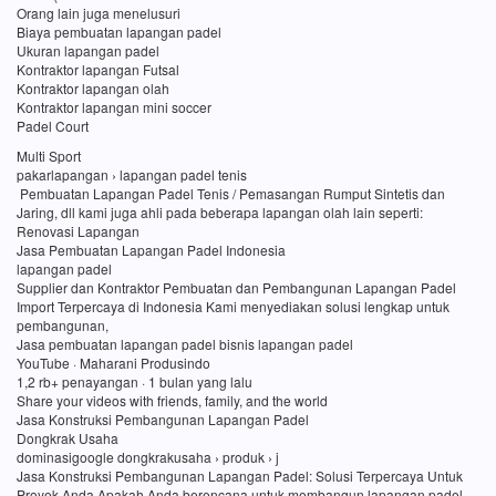
Orang lain juga menelusuri
Biaya pembuatan lapangan padel
Ukuran lapangan padel
Kontraktor lapangan Futsal
Kontraktor lapangan olah
Kontraktor lapangan mini soccer
Padel Court
Multi Sport
pakarlapangan › lapangan padel tenis
Pembuatan Lapangan Padel Tenis / Pemasangan Rumput Sintetis dan
Jaring, dll kami juga ahli pada beberapa lapangan olah lain seperti:
Renovasi Lapangan
Jasa Pembuatan Lapangan Padel Indonesia
lapangan padel
Supplier dan Kontraktor Pembuatan dan Pembangunan Lapangan Padel
Import Terpercaya di Indonesia Kami menyediakan solusi lengkap untuk
pembangunan,
Jasa pembuatan lapangan padel bisnis lapangan padel
YouTube · Maharani Produsindo
1,2 rb+ penayangan · 1 bulan yang lalu
Share your videos with friends, family, and the world
Jasa Konstruksi Pembangunan Lapangan Padel
Dongkrak Usaha
dominasigoogle dongkrakusaha › produk › j
Jasa Konstruksi Pembangunan Lapangan Padel: Solusi Terpercaya Untuk
Proyek Anda Apakah Anda berencana untuk membangun lapangan padel