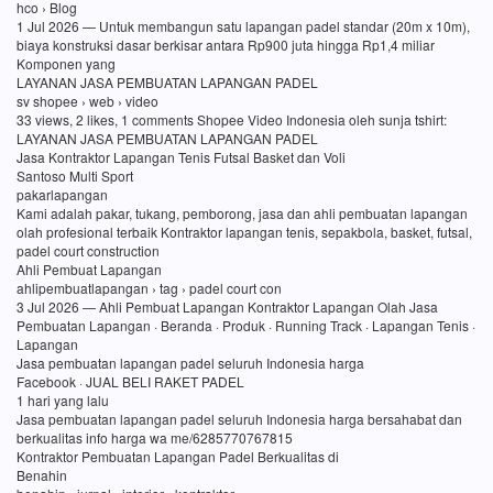
hco › Blog
1 Jul 2026 — Untuk membangun satu lapangan padel standar (20m x 10m),
biaya konstruksi dasar berkisar antara Rp900 juta hingga Rp1,4 miliar
Komponen yang
LAYANAN JASA PEMBUATAN LAPANGAN PADEL
sv shopee › web › video
33 views, 2 likes, 1 comments Shopee Video Indonesia oleh sunja tshirt:
LAYANAN JASA PEMBUATAN LAPANGAN PADEL
Jasa Kontraktor Lapangan Tenis Futsal Basket dan Voli
Santoso Multi Sport
pakarlapangan
Kami adalah pakar, tukang, pemborong, jasa dan ahli pembuatan lapangan
olah profesional terbaik Kontraktor lapangan tenis, sepakbola, basket, futsal,
padel court construction
Ahli Pembuat Lapangan
ahlipembuatlapangan › tag › padel court con
3 Jul 2026 — Ahli Pembuat Lapangan Kontraktor Lapangan Olah Jasa
Pembuatan Lapangan · Beranda · Produk · Running Track · Lapangan Tenis ·
Lapangan
Jasa pembuatan lapangan padel seluruh Indonesia harga
Facebook · JUAL BELI RAKET PADEL
1 hari yang lalu
Jasa pembuatan lapangan padel seluruh Indonesia harga bersahabat dan
berkualitas info harga wa me/6285770767815
Kontraktor Pembuatan Lapangan Padel Berkualitas di
Benahin