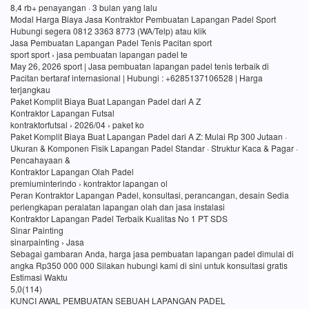
8,4 rb+ penayangan · 3 bulan yang lalu
Modal Harga Biaya Jasa Kontraktor Pembuatan Lapangan Padel Sport
Hubungi segera 0812 3363 8773 (WA/Telp) atau klik
Jasa Pembuatan Lapangan Padel Tenis Pacitan sport
sport sport › jasa pembuatan lapangan padel te
May 26, 2026 sport | Jasa pembuatan lapangan padel tenis terbaik di
Pacitan bertaraf internasional | Hubungi : +6285137106528 | Harga
terjangkau
Paket Komplit Biaya Buat Lapangan Padel dari A Z
Kontraktor Lapangan Futsal
kontraktorfutsal › 2026/04 › paket ko
Paket Komplit Biaya Buat Lapangan Padel dari A Z: Mulai Rp 300 Jutaan ·
Ukuran & Komponen Fisik Lapangan Padel Standar · Struktur Kaca & Pagar ·
Pencahayaan &
Kontraktor Lapangan Olah Padel
premiuminterindo › kontraktor lapangan ol
Peran Kontraktor Lapangan Padel, konsultasi, perancangan, desain Sedia
perlengkapan peralatan lapangan olah dan jasa instalasi
Kontraktor Lapangan Padel Terbaik Kualitas No 1 PT SDS
Sinar Painting
sinarpainting › Jasa
Sebagai gambaran Anda, harga jasa pembuatan lapangan padel dimulai di
angka Rp350 000 000 Silakan hubungi kami di sini untuk konsultasi gratis
Estimasi Waktu
5,0(114)
KUNCI AWAL PEMBUATAN SEBUAH LAPANGAN PADEL