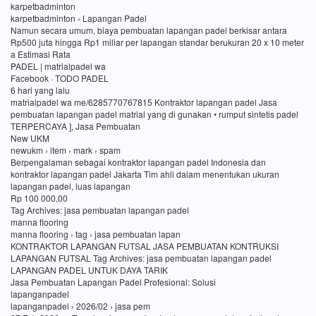
karpetbadminton
karpetbadminton › Lapangan Padel
Namun secara umum, biaya pembuatan lapangan padel berkisar antara
Rp500 juta hingga Rp1 miliar per lapangan standar berukuran 20 x 10 meter
a Estimasi Rata
PADEL | matrialpadel wa
Facebook · TODO PADEL
6 hari yang lalu
matrialpadel wa me/6285770767815 Kontraktor lapangan padel Jasa
pembuatan lapangan padel matrial yang di gunakan • rumput sintetis padel
TERPERCAYA ], Jasa Pembuatan
New UKM
newukm › item › mark › spam
Berpengalaman sebagai kontraktor lapangan padel Indonesia dan
kontraktor lapangan padel Jakarta Tim ahli dalam menentukan ukuran
lapangan padel, luas lapangan
Rp 100 000,00
Tag Archives: jasa pembuatan lapangan padel
manna flooring
manna flooring › tag › jasa pembuatan lapan
KONTRAKTOR LAPANGAN FUTSAL JASA PEMBUATAN KONTRUKSI
LAPANGAN FUTSAL Tag Archives: jasa pembuatan lapangan padel
LAPANGAN PADEL UNTUK DAYA TARIK
Jasa Pembuatan Lapangan Padel Profesional: Solusi
lapanganpadel
lapanganpadel › 2026/02 › jasa pem