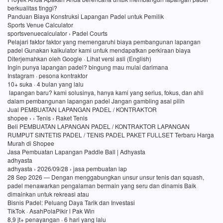
berkualitas tinggi?
Panduan Biaya Konstruksi Lapangan Padel untuk Pemilik
Sports Venue Calculator
sportsvenuecalculator › Padel Courts
Pelajari faktor faktor yang memengaruhi biaya pembangunan lapangan
padel Gunakan kalkulator kami untuk mendapatkan perkiraan biaya
Diterjemahkan oleh Google · Lihat versi asli (English)
Ingin punya lapangan padel? bingung mau mulai darimana
Instagram · pesona kontraktor
10+ suka · 4 bulan yang lalu
lapangan baru? kami solusinya, hanya kami yang serius, fokus, dan ahli
dalam pembangunan lapangan padel Jangan gambling asal pilih
Jual PEMBUATAN LAPANGAN PADEL / KONTRAKTOR
shopee › › Tenis › Raket Tenis
Beli PEMBUATAN LAPANGAN PADEL / KONTRAKTOR LAPANGAN
RUMPUT SINTETIS PADEL / TENIS PADEL PAKET FULLSET Terbaru Harga
Murah di Shopee
Jasa Pembuatan Lapangan Paddle Ball | Adhyasta
adhyasta
adhyasta › 2026/09/28 › jasa pembuatan lap
28 Sep 2026 — Dengan menggabungkan unsur unsur tenis dan squash,
padel menawarkan pengalaman bermain yang seru dan dinamis Baik
dimainkan untuk rekreasi atau
Bisnis Padel: Peluang Daya Tarik dan Investasi
TikTok · AsahPolaPikir l Pak Win
8,9 jt+ penayangan · 6 hari yang lalu