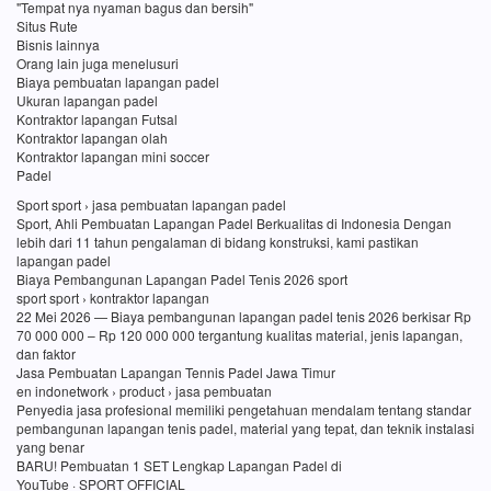
"Tempat nya nyaman bagus dan bersih"
Situs Rute
Bisnis lainnya
Orang lain juga menelusuri
Biaya pembuatan lapangan padel
Ukuran lapangan padel
Kontraktor lapangan Futsal
Kontraktor lapangan olah
Kontraktor lapangan mini soccer
Padel
Sport sport › jasa pembuatan lapangan padel
Sport, Ahli Pembuatan Lapangan Padel Berkualitas di Indonesia Dengan
lebih dari 11 tahun pengalaman di bidang konstruksi, kami pastikan
lapangan padel
Biaya Pembangunan Lapangan Padel Tenis 2026 sport
sport sport › kontraktor lapangan
22 Mei 2026 — Biaya pembangunan lapangan padel tenis 2026 berkisar Rp
70 000 000 – Rp 120 000 000 tergantung kualitas material, jenis lapangan,
dan faktor
Jasa Pembuatan Lapangan Tennis Padel Jawa Timur
en indonetwork › product › jasa pembuatan
Penyedia jasa profesional memiliki pengetahuan mendalam tentang standar
pembangunan lapangan tenis padel, material yang tepat, dan teknik instalasi
yang benar
BARU! Pembuatan 1 SET Lengkap Lapangan Padel di
YouTube · SPORT OFFICIAL