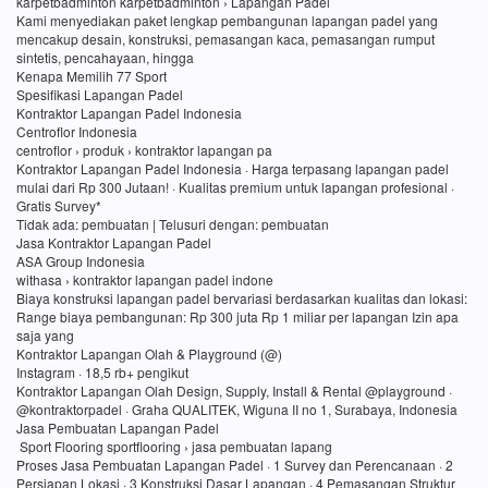
karpetbadminton karpetbadminton › Lapangan Padel
Kami menyediakan paket lengkap pembangunan lapangan padel yang
mencakup desain, konstruksi, pemasangan kaca, pemasangan rumput
sintetis, pencahayaan, hingga
Kenapa Memilih 77 Sport
Spesifikasi Lapangan Padel
Kontraktor Lapangan Padel Indonesia
Centroflor Indonesia
centroflor › produk › kontraktor lapangan pa
Kontraktor Lapangan Padel Indonesia · Harga terpasang lapangan padel
mulai dari Rp 300 Jutaan! · Kualitas premium untuk lapangan profesional ·
Gratis Survey*
Tidak ada: pembuatan ‎| Telusuri dengan: pembuatan
Jasa Kontraktor Lapangan Padel
ASA Group Indonesia
withasa › kontraktor lapangan padel indone
Biaya konstruksi lapangan padel bervariasi berdasarkan kualitas dan lokasi:
Range biaya pembangunan: Rp 300 juta Rp 1 miliar per lapangan Izin apa
saja yang
Kontraktor Lapangan Olah & Playground (@)
Instagram · 18,5 rb+ pengikut
Kontraktor Lapangan Olah Design, Supply, Install & Rental @playground ·
@kontraktorpadel · Graha QUALITEK, Wiguna II no 1, Surabaya, Indonesia
Jasa Pembuatan Lapangan Padel
Sport Flooring sportflooring › jasa pembuatan lapang
Proses Jasa Pembuatan Lapangan Padel · 1 Survey dan Perencanaan · 2
Persiapan Lokasi · 3 Konstruksi Dasar Lapangan · 4 Pemasangan Struktur