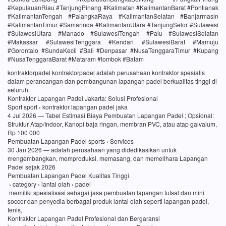
#KepulauanRiau #TanjungPinang #Kalimatan #KalimantanBarat #Pontianak
#KalimantanTengah #PalangkaRaya #KalimantanSelatan #Banjarmasin
#KalimantanTimur #Samarinda #KalimantanUtara #TanjungSelor #Sulawesi
#SulawesiUtara #Manado #SulawesiTengah #Palu #SulawesiSelatan
#Makassar #SulawesiTenggara #Kendari #SulawesiBarat #Mamuju
#Gorontalo #SundaKecil #Bali #Denpasar #NusaTenggaraTimur #Kupang
#NusaTenggaraBarat #Mataram #lombok #Batam
kontraktorpadel kontraktorpadel adalah perusahaan kontraktor spesialis
dalam perancangan dan pembangunan lapangan padel berkualitas tinggi di
seluruh
Kontraktor Lapangan Padel Jakarta: Solusi Profesional
Sport sport › kontraktor lapangan padel jaka
4 Jul 2026 — Tabel Estimasi Biaya Pembuatan Lapangan Padel ; Opsional:
Struktur Atap/Indoor, Kanopi baja ringan, membran PVC, atau atap galvalum,
Rp 100 000
Pembuatan Lapangan Padel sports › Services
30 Jan 2026 — adalah perusahaan yang didedikasikan untuk
mengembangkan, memproduksi, memasang, dan memelihara Lapangan
Padel sejak 2026
Pembuatan Lapangan Padel Kualitas Tinggi
› category › lantai olah › padel
memiliki spesialisasi sebagai jasa pembuatan lapangan futsal dan mini
soccer dan penyedia berbagai produk lantai olah seperti lapangan padel,
tenis,
Kontraktor Lapangan Padel Profesional dan Bergaransi