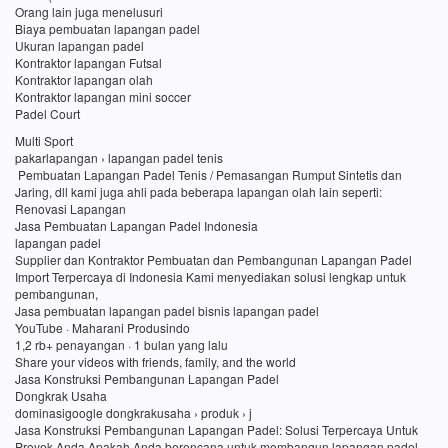
Orang lain juga menelusuri
Biaya pembuatan lapangan padel
Ukuran lapangan padel
Kontraktor lapangan Futsal
Kontraktor lapangan olah
Kontraktor lapangan mini soccer
Padel Court
Multi Sport
pakarlapangan › lapangan padel tenis
Pembuatan Lapangan Padel Tenis / Pemasangan Rumput Sintetis dan
Jaring, dll kami juga ahli pada beberapa lapangan olah lain seperti:
Renovasi Lapangan
Jasa Pembuatan Lapangan Padel Indonesia
lapangan padel
Supplier dan Kontraktor Pembuatan dan Pembangunan Lapangan Padel
Import Terpercaya di Indonesia Kami menyediakan solusi lengkap untuk
pembangunan,
Jasa pembuatan lapangan padel bisnis lapangan padel
YouTube · Maharani Produsindo
1,2 rb+ penayangan · 1 bulan yang lalu
Share your videos with friends, family, and the world
Jasa Konstruksi Pembangunan Lapangan Padel
Dongkrak Usaha
dominasigoogle dongkrakusaha › produk › j
Jasa Konstruksi Pembangunan Lapangan Padel: Solusi Terpercaya Untuk
Proyek Anda Apakah Anda berencana untuk membangun lapangan padel