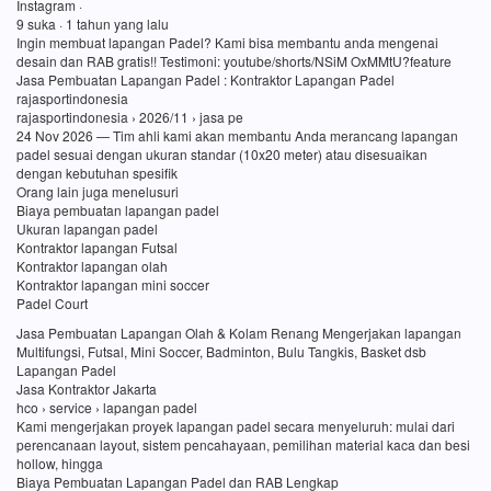
Instagram ·
9 suka · 1 tahun yang lalu
Ingin membuat lapangan Padel? Kami bisa membantu anda mengenai
desain dan RAB gratis!! Testimoni: youtube/shorts/NSiM OxMMtU?feature
Jasa Pembuatan Lapangan Padel : Kontraktor Lapangan Padel
rajasportindonesia
rajasportindonesia › 2026/11 › jasa pe
24 Nov 2026 — Tim ahli kami akan membantu Anda merancang lapangan
padel sesuai dengan ukuran standar (10x20 meter) atau disesuaikan
dengan kebutuhan spesifik
Orang lain juga menelusuri
Biaya pembuatan lapangan padel
Ukuran lapangan padel
Kontraktor lapangan Futsal
Kontraktor lapangan olah
Kontraktor lapangan mini soccer
Padel Court
Jasa Pembuatan Lapangan Olah & Kolam Renang Mengerjakan lapangan
Multifungsi, Futsal, Mini Soccer, Badminton, Bulu Tangkis, Basket dsb
Lapangan Padel
Jasa Kontraktor Jakarta
hco › service › lapangan padel
Kami mengerjakan proyek lapangan padel secara menyeluruh: mulai dari
perencanaan layout, sistem pencahayaan, pemilihan material kaca dan besi
hollow, hingga
Biaya Pembuatan Lapangan Padel dan RAB Lengkap