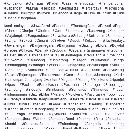
#Kontraktor #Olahraga #Padel #Jasa #Pembuatan #Pembangunan
#Lapangan #Murah #Terbaik #Berkualitas #Terpercaya #Profesional
#Garansi #Rumput #Sintetis #Interlock #Harga #Biaya #Rincian #Bisnis
#Usaha #Bangunan
kami melayani #JawaBarat #Bandung #BandungBarat #Bekasi #Bogor
#Ciamis #Cianjur #Cirebon #Garut #Indramayu #Karawang #Kuningan
#Majalengka #Pangandaran #Purwakarta #Subang #Sukabumi #Sumedang
#Banjar #Bekasi #Cimahi #Cirebon #Depok #Sukabumi #Tasikmalaya
#JawaTengah #Banjarnegara #Banyumas #Batang #Blora #Boyolali
#Brebes #Cilacap #Demak #Grobogan #Jepara #Karanganyar #Kebumen
#Klaten #Kudus #Magelang #Pati #Pekalongan #Pemalang #Purbalingga
#Purworejo #Rembang #Semarang #Sragen #Sukoharjo #Tegal
#Temanggung #Wonogiri #Wonosobo #Magelang #Pekalongan #Salatiga
#Semarang #Surakarta #Tegal #JawaTimur #Bangkalan #Banyuwangi
#Blitar #Bojonegoro #Bondowoso #Gresik #Jember #Jombang #Kediri
#Lamongan #Lumajang #Madiun #Magetan #Malang #Mojokerto #Nganjuk
#Ngawi #Pacitan #Pamekasan #Pasuruan #Ponorogo #Probolinggo
#Sampang #Sidoarjo #Situbondo #Sumenep #Sumenep #Tuban
#Tulungagung #Batu #Blitar #Malang #Mojokerto #Pasuruan #Probolinggo
#Surabaya #Jakarta #KepulauanSeribu #Jakarta #Barat #Pusat #Selatan
#Timur #Utara #banten #Lebak #Pandeglang #Serang #Tangerang
#Cilegon #Serang #Tangerang #TangerangSelatan #Bantul #GunungKidul
#KulonProgo #Sleman #Yogyakarta #Sumatera #Aceh #BandaAceh
#SumateraUtara #Medan #SumateraBarat #Padang #Riau #Pekanbaru
#Jambi #SumateraSelatan #Palembang #Bengkulu #Lampung
#BandarLampung #KepulauanBangkaBelitung #PangkalPinang