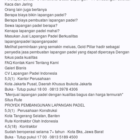
Kaca dan Jaring
Orang lain juga bertanya
Berapa biaya bikin lapangan padel?
Berapa biaya pembuatan lapangan padel?
Sewa lapangan padel berapa?
Kenapa lapangan padel mahal?
Masukan Jual Lapangan Padel Berkualitas
lapanganpadel lapanganpadel
Melihat permintaan yang semakin meluas, Gold Pillar hadir sebagai
penyedia jasa pembuatan lapangan padel yang dapat dipercaya Dengan
fokus pada kualitas
FAQ Kontak Kami Tentang Kami
Galeri Bisnis
CV Lapangan Padel Indonesia
5,0(1) · Kantor Perusahaan
Kota Jakarta Pusat, Daerah Khusus Ibukota Jakarta
Buka ⋅ Tutup pukul 18 00 · 0813 3978 4306
"Menjual lapangan padel dengan kualitas bagus dan harga termurah"
Situs Rute
PROYEK PEMBANGUNAN LAPANGAN PADEL
5,0(1) · Perusahaan Konstruksi
Kota Tangerang Selatan, Banten
Rute Kontraktor Olah Indonesia
4,5(18) · Kontraktor
Sudah beroperasi selama 7+ tahun · Kota Bks, Jawa Barat
Buka ⋅ Tutup pukul 17 00 · 0813 5189 4500