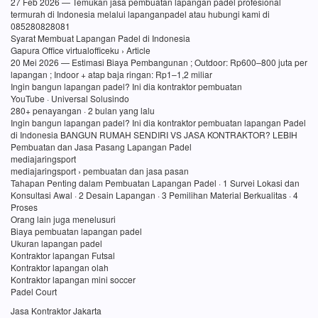
27 Feb 2026 — Temukan jasa pembuatan lapangan padel profesional
termurah di Indonesia melalui lapanganpadel atau hubungi kami di
085280828081
Syarat Membuat Lapangan Padel di Indonesia
Gapura Office virtualofficeku › Article
20 Mei 2026 — Estimasi Biaya Pembangunan ; Outdoor: Rp600–800 juta per
lapangan ; Indoor + atap baja ringan: Rp1–1,2 miliar
Ingin bangun lapangan padel? Ini dia kontraktor pembuatan
YouTube · Universal Solusindo
280+ penayangan · 2 bulan yang lalu
Ingin bangun lapangan padel? Ini dia kontraktor pembuatan lapangan Padel
di Indonesia BANGUN RUMAH SENDIRI VS JASA KONTRAKTOR? LEBIH
Pembuatan dan Jasa Pasang Lapangan Padel
mediajaringsport
mediajaringsport › pembuatan dan jasa pasan
Tahapan Penting dalam Pembuatan Lapangan Padel · 1 Survei Lokasi dan
Konsultasi Awal · 2 Desain Lapangan · 3 Pemilihan Material Berkualitas · 4
Proses
Orang lain juga menelusuri
Biaya pembuatan lapangan padel
Ukuran lapangan padel
Kontraktor lapangan Futsal
Kontraktor lapangan olah
Kontraktor lapangan mini soccer
Padel Court
Jasa Kontraktor Jakarta