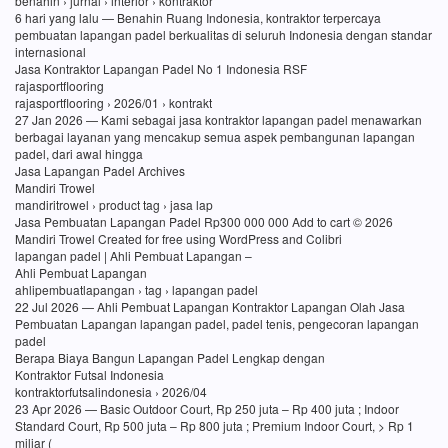
benahin › jurnal › interior › kontraktor
6 hari yang lalu — Benahin Ruang Indonesia, kontraktor terpercaya
pembuatan lapangan padel berkualitas di seluruh Indonesia dengan standar
internasional
Jasa Kontraktor Lapangan Padel No 1 Indonesia RSF
rajasportflooring
rajasportflooring › 2026/01 › kontrakt
27 Jan 2026 — Kami sebagai jasa kontraktor lapangan padel menawarkan
berbagai layanan yang mencakup semua aspek pembangunan lapangan
padel, dari awal hingga
Jasa Lapangan Padel Archives
Mandiri Trowel
mandiritrowel › product tag › jasa lap
Jasa Pembuatan Lapangan Padel Rp300 000 000 Add to cart © 2026
Mandiri Trowel Created for free using WordPress and Colibri
lapangan padel | Ahli Pembuat Lapangan –
Ahli Pembuat Lapangan
ahlipembuatlapangan › tag › lapangan padel
22 Jul 2026 — Ahli Pembuat Lapangan Kontraktor Lapangan Olah Jasa
Pembuatan Lapangan lapangan padel, padel tenis, pengecoran lapangan
padel
Berapa Biaya Bangun Lapangan Padel Lengkap dengan
Kontraktor Futsal Indonesia
kontraktorfutsalindonesia › 2026/04
23 Apr 2026 — Basic Outdoor Court, Rp 250 juta – Rp 400 juta ; Indoor
Standard Court, Rp 500 juta – Rp 800 juta ; Premium Indoor Court, > Rp 1
miliar (