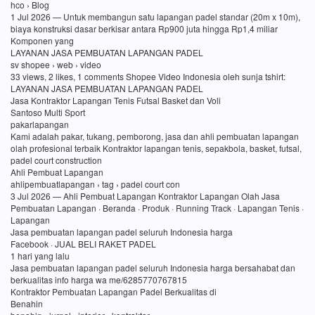
hco › Blog
1 Jul 2026 — Untuk membangun satu lapangan padel standar (20m x 10m),
biaya konstruksi dasar berkisar antara Rp900 juta hingga Rp1,4 miliar
Komponen yang
LAYANAN JASA PEMBUATAN LAPANGAN PADEL
sv shopee › web › video
33 views, 2 likes, 1 comments Shopee Video Indonesia oleh sunja tshirt:
LAYANAN JASA PEMBUATAN LAPANGAN PADEL
Jasa Kontraktor Lapangan Tenis Futsal Basket dan Voli
Santoso Multi Sport
pakarlapangan
Kami adalah pakar, tukang, pemborong, jasa dan ahli pembuatan lapangan
olah profesional terbaik Kontraktor lapangan tenis, sepakbola, basket, futsal,
padel court construction
Ahli Pembuat Lapangan
ahlipembuatlapangan › tag › padel court con
3 Jul 2026 — Ahli Pembuat Lapangan Kontraktor Lapangan Olah Jasa
Pembuatan Lapangan · Beranda · Produk · Running Track · Lapangan Tenis ·
Lapangan
Jasa pembuatan lapangan padel seluruh Indonesia harga
Facebook · JUAL BELI RAKET PADEL
1 hari yang lalu
Jasa pembuatan lapangan padel seluruh Indonesia harga bersahabat dan
berkualitas info harga wa me/6285770767815
Kontraktor Pembuatan Lapangan Padel Berkualitas di
Benahin