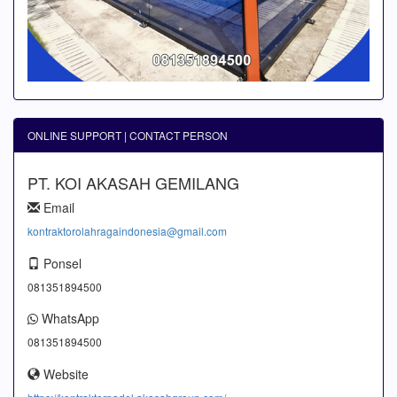
ONLINE SUPPORT | CONTACT PERSON
PT. KOI AKASAH GEMILANG
Email
kontraktorolahragaindonesia@gmail.com
Ponsel
081351894500
WhatsApp
081351894500
Website