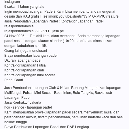
Instagram ·
9 suka · 1 tahun yang lalu
Ingin membuat lapangan Padel? Kami bisa membantu anda mengenai
desain dan RAB gratis!! Testimoni: youtube/shorts/NSiM OxMMtU?feature
Jasa Pembuatan Lapangan Padel : Kontraktor Lapangan Padel
rajasportindonesia
rajasportindonesia › 2026/11 › jasa pe
24 Nov 2026 — Tim ahli kami akan membantu Anda merancang lapangan
padel sesuai dengan ukuran standar (10x20 meter) atau disesuaikan
dengan kebutuhan spesifik
Orang lain juga menelusuri
Biaya pembuatan lapangan padel
Ukuran lapangan padel
Kontraktor lapangan Futsal
Kontraktor lapangan olah
Kontraktor lapangan mini soccer
Padel Court
Jasa Pembuatan Lapangan Olah & Kolam Renang Mengerjakan lapangan
Multifungsi, Futsal, Mini Soccer, Badminton, Bulu Tangkis, Basket dsb
Lapangan Padel
Jasa Kontraktor Jakarta
hco › service › lapangan padel
Kami mengerjakan proyek lapangan padel secara menyeluruh: mulai dari
perencanaan layout, sistem pencahayaan, pemilihan material kaca dan besi
hollow, hingga
Biaya Pembuatan Lapangan Padel dan RAB Lengkap