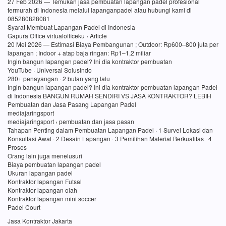
27 Feb 2026 — Temukan jasa pembuatan lapangan padel profesional
termurah di Indonesia melalui lapanganpadel atau hubungi kami di
085280828081
Syarat Membuat Lapangan Padel di Indonesia
Gapura Office virtualofficeku › Article
20 Mei 2026 — Estimasi Biaya Pembangunan ; Outdoor: Rp600–800 juta per
lapangan ; Indoor + atap baja ringan: Rp1–1,2 miliar
Ingin bangun lapangan padel? Ini dia kontraktor pembuatan
YouTube · Universal Solusindo
280+ penayangan · 2 bulan yang lalu
Ingin bangun lapangan padel? Ini dia kontraktor pembuatan lapangan Padel
di Indonesia BANGUN RUMAH SENDIRI VS JASA KONTRAKTOR? LEBIH
Pembuatan dan Jasa Pasang Lapangan Padel
mediajaringsport
mediajaringsport › pembuatan dan jasa pasan
Tahapan Penting dalam Pembuatan Lapangan Padel · 1 Survei Lokasi dan
Konsultasi Awal · 2 Desain Lapangan · 3 Pemilihan Material Berkualitas · 4
Proses
Orang lain juga menelusuri
Biaya pembuatan lapangan padel
Ukuran lapangan padel
Kontraktor lapangan Futsal
Kontraktor lapangan olah
Kontraktor lapangan mini soccer
Padel Court
Jasa Kontraktor Jakarta