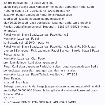
8,4 rb+ penayangan · 3 bulan yang lalu
Modal Harga Biaya Jasa Kontraktor Pembuatan Lapangan Padel Sport
Hubungi segera 0812 3363 8773 (WA/Telp) atau klik
Jasa Pembuatan Lapangan Padel Tenis Pacitan sport
sport sport › jasa pembuatan lapangan padel te
May 26, 2026 sport | Jasa pembuatan lapangan padel tenis terbaik di
Pacitan bertaraf internasional | Hubungi : +6285137106528 | Harga
terjangkau
Paket Komplit Biaya Buat Lapangan Padel dari A Z
Kontraktor Lapangan Futsal
kontraktorfutsal › 2026/04 › paket ko
Paket Komplit Biaya Buat Lapangan Padel dari A Z: Mulai Rp 300 Jutaan ·
Ukuran & Komponen Fisik Lapangan Padel Standar · Struktur Kaca & Pagar ·
Pencahayaan &
Kontraktor Lapangan Olah Padel
premiuminterindo › kontraktor lapangan ol
Peran Kontraktor Lapangan Padel, konsultasi, perancangan, desain Sedia
perlengkapan peralatan lapangan olah dan jasa instalasi
Kontraktor Lapangan Padel Terbaik Kualitas No 1 PT SDS
Sinar Painting
sinarpainting › Jasa
Sebagai gambaran Anda, harga jasa pembuatan lapangan padel dimulai di
angka Rp350 000 000 Silakan hubungi kami di sini untuk konsultasi gratis
Estimasi Waktu
5,0(114)
KUNCI AWAL PEMBUATAN SEBUAH LAPANGAN PADEL