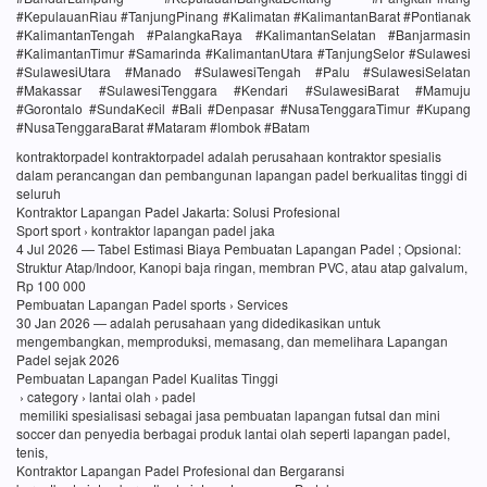
#KepulauanRiau #TanjungPinang #Kalimatan #KalimantanBarat #Pontianak
#KalimantanTengah #PalangkaRaya #KalimantanSelatan #Banjarmasin
#KalimantanTimur #Samarinda #KalimantanUtara #TanjungSelor #Sulawesi
#SulawesiUtara #Manado #SulawesiTengah #Palu #SulawesiSelatan
#Makassar #SulawesiTenggara #Kendari #SulawesiBarat #Mamuju
#Gorontalo #SundaKecil #Bali #Denpasar #NusaTenggaraTimur #Kupang
#NusaTenggaraBarat #Mataram #lombok #Batam
kontraktorpadel kontraktorpadel adalah perusahaan kontraktor spesialis
dalam perancangan dan pembangunan lapangan padel berkualitas tinggi di
seluruh
Kontraktor Lapangan Padel Jakarta: Solusi Profesional
Sport sport › kontraktor lapangan padel jaka
4 Jul 2026 — Tabel Estimasi Biaya Pembuatan Lapangan Padel ; Opsional:
Struktur Atap/Indoor, Kanopi baja ringan, membran PVC, atau atap galvalum,
Rp 100 000
Pembuatan Lapangan Padel sports › Services
30 Jan 2026 — adalah perusahaan yang didedikasikan untuk
mengembangkan, memproduksi, memasang, dan memelihara Lapangan
Padel sejak 2026
Pembuatan Lapangan Padel Kualitas Tinggi
› category › lantai olah › padel
memiliki spesialisasi sebagai jasa pembuatan lapangan futsal dan mini
soccer dan penyedia berbagai produk lantai olah seperti lapangan padel,
tenis,
Kontraktor Lapangan Padel Profesional dan Bergaransi