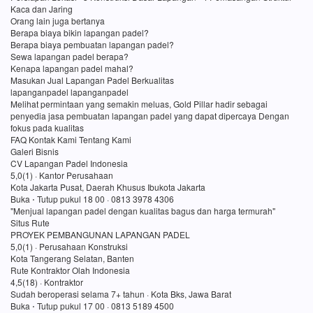
Kaca dan Jaring
Orang lain juga bertanya
Berapa biaya bikin lapangan padel?
Berapa biaya pembuatan lapangan padel?
Sewa lapangan padel berapa?
Kenapa lapangan padel mahal?
Masukan Jual Lapangan Padel Berkualitas
lapanganpadel lapanganpadel
Melihat permintaan yang semakin meluas, Gold Pillar hadir sebagai
penyedia jasa pembuatan lapangan padel yang dapat dipercaya Dengan
fokus pada kualitas
FAQ Kontak Kami Tentang Kami
Galeri Bisnis
CV Lapangan Padel Indonesia
5,0(1) · Kantor Perusahaan
Kota Jakarta Pusat, Daerah Khusus Ibukota Jakarta
Buka ⋅ Tutup pukul 18 00 · 0813 3978 4306
"Menjual lapangan padel dengan kualitas bagus dan harga termurah"
Situs Rute
PROYEK PEMBANGUNAN LAPANGAN PADEL
5,0(1) · Perusahaan Konstruksi
Kota Tangerang Selatan, Banten
Rute Kontraktor Olah Indonesia
4,5(18) · Kontraktor
Sudah beroperasi selama 7+ tahun · Kota Bks, Jawa Barat
Buka ⋅ Tutup pukul 17 00 · 0813 5189 4500