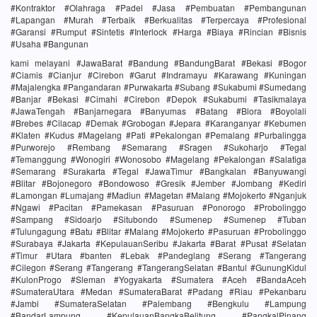
#Kontraktor #Olahraga #Padel #Jasa #Pembuatan #Pembangunan
#Lapangan #Murah #Terbaik #Berkualitas #Terpercaya #Profesional
#Garansi #Rumput #Sintetis #Interlock #Harga #Biaya #Rincian #Bisnis
#Usaha #Bangunan
kami melayani #JawaBarat #Bandung #BandungBarat #Bekasi #Bogor
#Ciamis #Cianjur #Cirebon #Garut #Indramayu #Karawang #Kuningan
#Majalengka #Pangandaran #Purwakarta #Subang #Sukabumi #Sumedang
#Banjar #Bekasi #Cimahi #Cirebon #Depok #Sukabumi #Tasikmalaya
#JawaTengah #Banjarnegara #Banyumas #Batang #Blora #Boyolali
#Brebes #Cilacap #Demak #Grobogan #Jepara #Karanganyar #Kebumen
#Klaten #Kudus #Magelang #Pati #Pekalongan #Pemalang #Purbalingga
#Purworejo #Rembang #Semarang #Sragen #Sukoharjo #Tegal
#Temanggung #Wonogiri #Wonosobo #Magelang #Pekalongan #Salatiga
#Semarang #Surakarta #Tegal #JawaTimur #Bangkalan #Banyuwangi
#Blitar #Bojonegoro #Bondowoso #Gresik #Jember #Jombang #Kediri
#Lamongan #Lumajang #Madiun #Magetan #Malang #Mojokerto #Nganjuk
#Ngawi #Pacitan #Pamekasan #Pasuruan #Ponorogo #Probolinggo
#Sampang #Sidoarjo #Situbondo #Sumenep #Sumenep #Tuban
#Tulungagung #Batu #Blitar #Malang #Mojokerto #Pasuruan #Probolinggo
#Surabaya #Jakarta #KepulauanSeribu #Jakarta #Barat #Pusat #Selatan
#Timur #Utara #banten #Lebak #Pandeglang #Serang #Tangerang
#Cilegon #Serang #Tangerang #TangerangSelatan #Bantul #GunungKidul
#KulonProgo #Sleman #Yogyakarta #Sumatera #Aceh #BandaAceh
#SumateraUtara #Medan #SumateraBarat #Padang #Riau #Pekanbaru
#Jambi #SumateraSelatan #Palembang #Bengkulu #Lampung
#BandarLampung #KepulauanBangkaBelitung #PangkalPinang