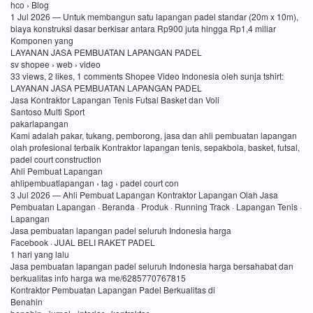
hco › Blog
1 Jul 2026 — Untuk membangun satu lapangan padel standar (20m x 10m),
biaya konstruksi dasar berkisar antara Rp900 juta hingga Rp1,4 miliar
Komponen yang
LAYANAN JASA PEMBUATAN LAPANGAN PADEL
sv shopee › web › video
33 views, 2 likes, 1 comments Shopee Video Indonesia oleh sunja tshirt:
LAYANAN JASA PEMBUATAN LAPANGAN PADEL
Jasa Kontraktor Lapangan Tenis Futsal Basket dan Voli
Santoso Multi Sport
pakarlapangan
Kami adalah pakar, tukang, pemborong, jasa dan ahli pembuatan lapangan
olah profesional terbaik Kontraktor lapangan tenis, sepakbola, basket, futsal,
padel court construction
Ahli Pembuat Lapangan
ahlipembuatlapangan › tag › padel court con
3 Jul 2026 — Ahli Pembuat Lapangan Kontraktor Lapangan Olah Jasa
Pembuatan Lapangan · Beranda · Produk · Running Track · Lapangan Tenis ·
Lapangan
Jasa pembuatan lapangan padel seluruh Indonesia harga
Facebook · JUAL BELI RAKET PADEL
1 hari yang lalu
Jasa pembuatan lapangan padel seluruh Indonesia harga bersahabat dan
berkualitas info harga wa me/6285770767815
Kontraktor Pembuatan Lapangan Padel Berkualitas di
Benahin