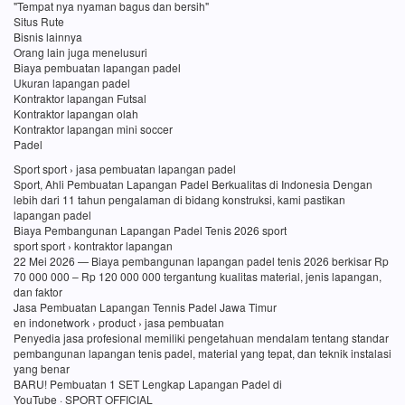
"Tempat nya nyaman bagus dan bersih"
Situs Rute
Bisnis lainnya
Orang lain juga menelusuri
Biaya pembuatan lapangan padel
Ukuran lapangan padel
Kontraktor lapangan Futsal
Kontraktor lapangan olah
Kontraktor lapangan mini soccer
Padel
Sport sport › jasa pembuatan lapangan padel
Sport, Ahli Pembuatan Lapangan Padel Berkualitas di Indonesia Dengan
lebih dari 11 tahun pengalaman di bidang konstruksi, kami pastikan
lapangan padel
Biaya Pembangunan Lapangan Padel Tenis 2026 sport
sport sport › kontraktor lapangan
22 Mei 2026 — Biaya pembangunan lapangan padel tenis 2026 berkisar Rp
70 000 000 – Rp 120 000 000 tergantung kualitas material, jenis lapangan,
dan faktor
Jasa Pembuatan Lapangan Tennis Padel Jawa Timur
en indonetwork › product › jasa pembuatan
Penyedia jasa profesional memiliki pengetahuan mendalam tentang standar
pembangunan lapangan tenis padel, material yang tepat, dan teknik instalasi
yang benar
BARU! Pembuatan 1 SET Lengkap Lapangan Padel di
YouTube · SPORT OFFICIAL