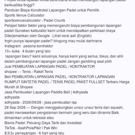
berkualitas tinggi?
Panduan Biaya Konstruksi Lapangan Padel untuk Pemilik
Sports Venue Calculator
sportsvenuecalculator › Padel Courts
Pelajari faktor faktor yang memengaruhi biaya pembangunan lapangan
padel Gunakan kalkulator kami untuk mendapatkan perkiraan biaya
Diterjemahkan oleh Google · Lihat versi asli (English)
Ingin punya lapangan padel? bingung mau mulai darimana
Instagram · pesona kontraktor
10+ suka · 4 bulan yang lalu
lapangan baru? kami solusinya, hanya kami yang serius, fokus, dan ahli
dalam pembangunan lapangan padel Jangan gambling asal pilih
Jual PEMBUATAN LAPANGAN PADEL / KONTRAKTOR
shopee › › Tenis › Raket Tenis
Beli PEMBUATAN LAPANGAN PADEL / KONTRAKTOR LAPANGAN
RUMPUT SINTETIS PADEL / TENIS PADEL PAKET FULLSET Terbaru Harga
Murah di Shopee
Jasa Pembuatan Lapangan Paddle Ball | Adhyasta
adhyasta
adhyasta › 2026/09/28 › jasa pembuatan lap
28 Sep 2026 — Dengan menggabungkan unsur unsur tenis dan squash,
padel menawarkan pengalaman bermain yang seru dan dinamis Baik
dimainkan untuk rekreasi atau
Bisnis Padel: Peluang Daya Tarik dan Investasi
TikTok · AsahPolaPikir l Pak Win
8,9 jt+ penayangan · 6 hari yang lalu