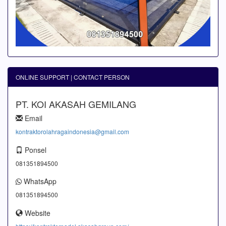
ONLINE SUPPORT | CONTACT PERSON
PT. KOI AKASAH GEMILANG
Email
kontraktorolahragaindonesia@gmail.com
Ponsel
081351894500
WhatsApp
081351894500
Website