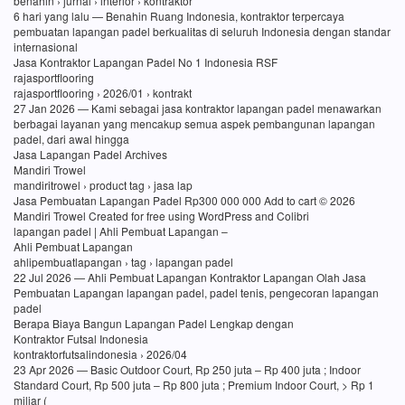
benahin › jurnal › interior › kontraktor
6 hari yang lalu — Benahin Ruang Indonesia, kontraktor terpercaya
pembuatan lapangan padel berkualitas di seluruh Indonesia dengan standar
internasional
Jasa Kontraktor Lapangan Padel No 1 Indonesia RSF
rajasportflooring
rajasportflooring › 2026/01 › kontrakt
27 Jan 2026 — Kami sebagai jasa kontraktor lapangan padel menawarkan
berbagai layanan yang mencakup semua aspek pembangunan lapangan
padel, dari awal hingga
Jasa Lapangan Padel Archives
Mandiri Trowel
mandiritrowel › product tag › jasa lap
Jasa Pembuatan Lapangan Padel Rp300 000 000 Add to cart © 2026
Mandiri Trowel Created for free using WordPress and Colibri
lapangan padel | Ahli Pembuat Lapangan –
Ahli Pembuat Lapangan
ahlipembuatlapangan › tag › lapangan padel
22 Jul 2026 — Ahli Pembuat Lapangan Kontraktor Lapangan Olah Jasa
Pembuatan Lapangan lapangan padel, padel tenis, pengecoran lapangan
padel
Berapa Biaya Bangun Lapangan Padel Lengkap dengan
Kontraktor Futsal Indonesia
kontraktorfutsalindonesia › 2026/04
23 Apr 2026 — Basic Outdoor Court, Rp 250 juta – Rp 400 juta ; Indoor
Standard Court, Rp 500 juta – Rp 800 juta ; Premium Indoor Court, > Rp 1
miliar (