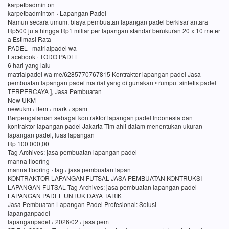
karpetbadminton
karpetbadminton › Lapangan Padel
Namun secara umum, biaya pembuatan lapangan padel berkisar antara
Rp500 juta hingga Rp1 miliar per lapangan standar berukuran 20 x 10 meter
a Estimasi Rata
PADEL | matrialpadel wa
Facebook · TODO PADEL
6 hari yang lalu
matrialpadel wa me/6285770767815 Kontraktor lapangan padel Jasa
pembuatan lapangan padel matrial yang di gunakan • rumput sintetis padel
TERPERCAYA ], Jasa Pembuatan
New UKM
newukm › item › mark › spam
Berpengalaman sebagai kontraktor lapangan padel Indonesia dan
kontraktor lapangan padel Jakarta Tim ahli dalam menentukan ukuran
lapangan padel, luas lapangan
Rp 100 000,00
Tag Archives: jasa pembuatan lapangan padel
manna flooring
manna flooring › tag › jasa pembuatan lapan
KONTRAKTOR LAPANGAN FUTSAL JASA PEMBUATAN KONTRUKSI
LAPANGAN FUTSAL Tag Archives: jasa pembuatan lapangan padel
LAPANGAN PADEL UNTUK DAYA TARIK
Jasa Pembuatan Lapangan Padel Profesional: Solusi
lapanganpadel
lapanganpadel › 2026/02 › jasa pem