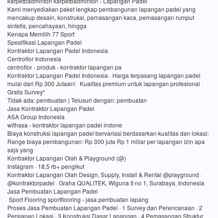
karpetbadminton karpetbadminton › Lapangan Padel
Kami menyediakan paket lengkap pembangunan lapangan padel yang
mencakup desain, konstruksi, pemasangan kaca, pemasangan rumput
sintetis, pencahayaan, hingga
Kenapa Memilih 77 Sport
Spesifikasi Lapangan Padel
Kontraktor Lapangan Padel Indonesia
Centroflor Indonesia
centroflor › produk › kontraktor lapangan pa
Kontraktor Lapangan Padel Indonesia · Harga terpasang lapangan padel
mulai dari Rp 300 Jutaan! · Kualitas premium untuk lapangan profesional ·
Gratis Survey*
Tidak ada: pembuatan ‎| Telusuri dengan: pembuatan
Jasa Kontraktor Lapangan Padel
ASA Group Indonesia
withasa › kontraktor lapangan padel indone
Biaya konstruksi lapangan padel bervariasi berdasarkan kualitas dan lokasi:
Range biaya pembangunan: Rp 300 juta Rp 1 miliar per lapangan Izin apa
saja yang
Kontraktor Lapangan Olah & Playground (@)
Instagram · 18,5 rb+ pengikut
Kontraktor Lapangan Olah Design, Supply, Install & Rental @playground ·
@kontraktorpadel · Graha QUALITEK, Wiguna II no 1, Surabaya, Indonesia
Jasa Pembuatan Lapangan Padel
Sport Flooring sportflooring › jasa pembuatan lapang
Proses Jasa Pembuatan Lapangan Padel · 1 Survey dan Perencanaan · 2
Persiapan Lokasi · 3 Konstruksi Dasar Lapangan · 4 Pemasangan Struktur