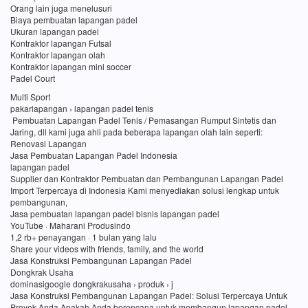
Orang lain juga menelusuri
Biaya pembuatan lapangan padel
Ukuran lapangan padel
Kontraktor lapangan Futsal
Kontraktor lapangan olah
Kontraktor lapangan mini soccer
Padel Court
Multi Sport
pakarlapangan › lapangan padel tenis
Pembuatan Lapangan Padel Tenis / Pemasangan Rumput Sintetis dan
Jaring, dll kami juga ahli pada beberapa lapangan olah lain seperti:
Renovasi Lapangan
Jasa Pembuatan Lapangan Padel Indonesia
lapangan padel
Supplier dan Kontraktor Pembuatan dan Pembangunan Lapangan Padel
Import Terpercaya di Indonesia Kami menyediakan solusi lengkap untuk
pembangunan,
Jasa pembuatan lapangan padel bisnis lapangan padel
YouTube · Maharani Produsindo
1,2 rb+ penayangan · 1 bulan yang lalu
Share your videos with friends, family, and the world
Jasa Konstruksi Pembangunan Lapangan Padel
Dongkrak Usaha
dominasigoogle dongkrakusaha › produk › j
Jasa Konstruksi Pembangunan Lapangan Padel: Solusi Terpercaya Untuk
Proyek Anda Apakah Anda berencana untuk membangun lapangan padel