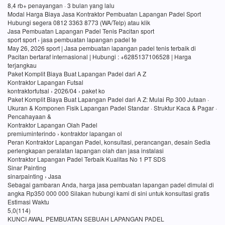
8,4 rb+ penayangan · 3 bulan yang lalu
Modal Harga Biaya Jasa Kontraktor Pembuatan Lapangan Padel Sport
Hubungi segera 0812 3363 8773 (WA/Telp) atau klik
Jasa Pembuatan Lapangan Padel Tenis Pacitan sport
sport sport › jasa pembuatan lapangan padel te
May 26, 2026 sport | Jasa pembuatan lapangan padel tenis terbaik di
Pacitan bertaraf internasional | Hubungi : +6285137106528 | Harga
terjangkau
Paket Komplit Biaya Buat Lapangan Padel dari A Z
Kontraktor Lapangan Futsal
kontraktorfutsal › 2026/04 › paket ko
Paket Komplit Biaya Buat Lapangan Padel dari A Z: Mulai Rp 300 Jutaan ·
Ukuran & Komponen Fisik Lapangan Padel Standar · Struktur Kaca & Pagar ·
Pencahayaan &
Kontraktor Lapangan Olah Padel
premiuminterindo › kontraktor lapangan ol
Peran Kontraktor Lapangan Padel, konsultasi, perancangan, desain Sedia
perlengkapan peralatan lapangan olah dan jasa instalasi
Kontraktor Lapangan Padel Terbaik Kualitas No 1 PT SDS
Sinar Painting
sinarpainting › Jasa
Sebagai gambaran Anda, harga jasa pembuatan lapangan padel dimulai di
angka Rp350 000 000 Silakan hubungi kami di sini untuk konsultasi gratis
Estimasi Waktu
5,0(114)
KUNCI AWAL PEMBUATAN SEBUAH LAPANGAN PADEL