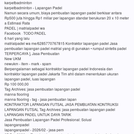
karpetbadminton
karpetbadminton › Lapangan Padel
Namun secara umum, biaya pembuatan lapangan padel berkisar antara
Rp500 juta hingga Rp1 miliar per lapangan standar berukuran 20 x 10 meter
a Estimasi Rata
PADEL | matrialpadel wa
Facebook · TODO PADEL
6 hari yang lalu
matrialpadel wa me/6285770767815 Kontraktor lapangan padel Jasa
pembuatan lapangan padel matrial yang di gunakan • rumput sintetis padel
TERPERCAYA ], Jasa Pembuatan
New UKM
newukm › item › mark › spam
Berpengalaman sebagai kontraktor lapangan padel Indonesia dan
kontraktor lapangan padel Jakarta Tim ahli dalam menentukan ukuran
lapangan padel, luas lapangan
Rp 100 000,00
Tag Archives: jasa pembuatan lapangan padel
manna flooring
manna flooring › tag › jasa pembuatan lapan
KONTRAKTOR LAPANGAN FUTSAL JASA PEMBUATAN KONTRUKSI
LAPANGAN FUTSAL Tag Archives: jasa pembuatan lapangan padel
LAPANGAN PADEL UNTUK DAYA TARIK
Jasa Pembuatan Lapangan Padel Profesional: Solusi
lapanganpadel
lapanganpadel › 2026/02 › jasa pem