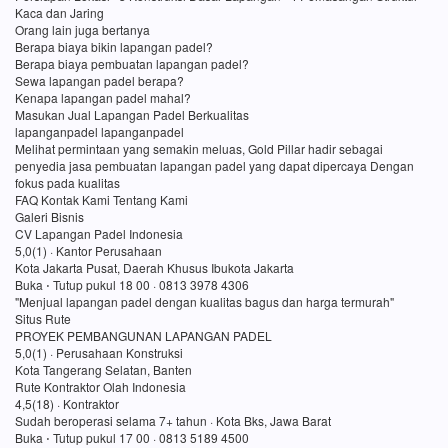
Kaca dan Jaring
Orang lain juga bertanya
Berapa biaya bikin lapangan padel?
Berapa biaya pembuatan lapangan padel?
Sewa lapangan padel berapa?
Kenapa lapangan padel mahal?
Masukan Jual Lapangan Padel Berkualitas
lapanganpadel lapanganpadel
Melihat permintaan yang semakin meluas, Gold Pillar hadir sebagai
penyedia jasa pembuatan lapangan padel yang dapat dipercaya Dengan
fokus pada kualitas
FAQ Kontak Kami Tentang Kami
Galeri Bisnis
CV Lapangan Padel Indonesia
5,0(1) · Kantor Perusahaan
Kota Jakarta Pusat, Daerah Khusus Ibukota Jakarta
Buka ⋅ Tutup pukul 18 00 · 0813 3978 4306
"Menjual lapangan padel dengan kualitas bagus dan harga termurah"
Situs Rute
PROYEK PEMBANGUNAN LAPANGAN PADEL
5,0(1) · Perusahaan Konstruksi
Kota Tangerang Selatan, Banten
Rute Kontraktor Olah Indonesia
4,5(18) · Kontraktor
Sudah beroperasi selama 7+ tahun · Kota Bks, Jawa Barat
Buka ⋅ Tutup pukul 17 00 · 0813 5189 4500