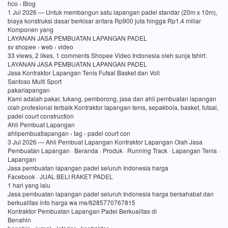
hco › Blog
1 Jul 2026 — Untuk membangun satu lapangan padel standar (20m x 10m),
biaya konstruksi dasar berkisar antara Rp900 juta hingga Rp1,4 miliar
Komponen yang
LAYANAN JASA PEMBUATAN LAPANGAN PADEL
sv shopee › web › video
33 views, 2 likes, 1 comments Shopee Video Indonesia oleh sunja tshirt:
LAYANAN JASA PEMBUATAN LAPANGAN PADEL
Jasa Kontraktor Lapangan Tenis Futsal Basket dan Voli
Santoso Multi Sport
pakarlapangan
Kami adalah pakar, tukang, pemborong, jasa dan ahli pembuatan lapangan
olah profesional terbaik Kontraktor lapangan tenis, sepakbola, basket, futsal,
padel court construction
Ahli Pembuat Lapangan
ahlipembuatlapangan › tag › padel court con
3 Jul 2026 — Ahli Pembuat Lapangan Kontraktor Lapangan Olah Jasa
Pembuatan Lapangan · Beranda · Produk · Running Track · Lapangan Tenis ·
Lapangan
Jasa pembuatan lapangan padel seluruh Indonesia harga
Facebook · JUAL BELI RAKET PADEL
1 hari yang lalu
Jasa pembuatan lapangan padel seluruh Indonesia harga bersahabat dan
berkualitas info harga wa me/6285770767815
Kontraktor Pembuatan Lapangan Padel Berkualitas di
Benahin