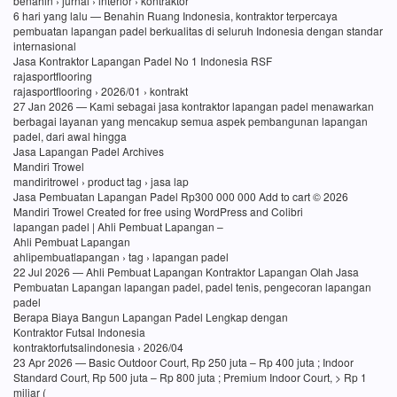
benahin › jurnal › interior › kontraktor
6 hari yang lalu — Benahin Ruang Indonesia, kontraktor terpercaya
pembuatan lapangan padel berkualitas di seluruh Indonesia dengan standar
internasional
Jasa Kontraktor Lapangan Padel No 1 Indonesia RSF
rajasportflooring
rajasportflooring › 2026/01 › kontrakt
27 Jan 2026 — Kami sebagai jasa kontraktor lapangan padel menawarkan
berbagai layanan yang mencakup semua aspek pembangunan lapangan
padel, dari awal hingga
Jasa Lapangan Padel Archives
Mandiri Trowel
mandiritrowel › product tag › jasa lap
Jasa Pembuatan Lapangan Padel Rp300 000 000 Add to cart © 2026
Mandiri Trowel Created for free using WordPress and Colibri
lapangan padel | Ahli Pembuat Lapangan –
Ahli Pembuat Lapangan
ahlipembuatlapangan › tag › lapangan padel
22 Jul 2026 — Ahli Pembuat Lapangan Kontraktor Lapangan Olah Jasa
Pembuatan Lapangan lapangan padel, padel tenis, pengecoran lapangan
padel
Berapa Biaya Bangun Lapangan Padel Lengkap dengan
Kontraktor Futsal Indonesia
kontraktorfutsalindonesia › 2026/04
23 Apr 2026 — Basic Outdoor Court, Rp 250 juta – Rp 400 juta ; Indoor
Standard Court, Rp 500 juta – Rp 800 juta ; Premium Indoor Court, > Rp 1
miliar (