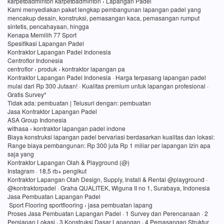
karpetbadminton karpetbadminton › Lapangan Padel
Kami menyediakan paket lengkap pembangunan lapangan padel yang
mencakup desain, konstruksi, pemasangan kaca, pemasangan rumput
sintetis, pencahayaan, hingga
Kenapa Memilih 77 Sport
Spesifikasi Lapangan Padel
Kontraktor Lapangan Padel Indonesia
Centroflor Indonesia
centroflor › produk › kontraktor lapangan pa
Kontraktor Lapangan Padel Indonesia · Harga terpasang lapangan padel
mulai dari Rp 300 Jutaan! · Kualitas premium untuk lapangan profesional ·
Gratis Survey*
Tidak ada: pembuatan ‎| Telusuri dengan: pembuatan
Jasa Kontraktor Lapangan Padel
ASA Group Indonesia
withasa › kontraktor lapangan padel indone
Biaya konstruksi lapangan padel bervariasi berdasarkan kualitas dan lokasi:
Range biaya pembangunan: Rp 300 juta Rp 1 miliar per lapangan Izin apa
saja yang
Kontraktor Lapangan Olah & Playground (@)
Instagram · 18,5 rb+ pengikut
Kontraktor Lapangan Olah Design, Supply, Install & Rental @playground ·
@kontraktorpadel · Graha QUALITEK, Wiguna II no 1, Surabaya, Indonesia
Jasa Pembuatan Lapangan Padel
Sport Flooring sportflooring › jasa pembuatan lapang
Proses Jasa Pembuatan Lapangan Padel · 1 Survey dan Perencanaan · 2
Persiapan Lokasi · 3 Konstruksi Dasar Lapangan · 4 Pemasangan Struktur