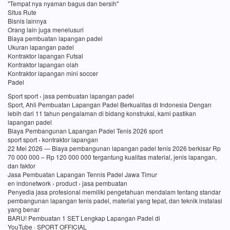
"Tempat nya nyaman bagus dan bersih"
Situs Rute
Bisnis lainnya
Orang lain juga menelusuri
Biaya pembuatan lapangan padel
Ukuran lapangan padel
Kontraktor lapangan Futsal
Kontraktor lapangan olah
Kontraktor lapangan mini soccer
Padel
Sport sport › jasa pembuatan lapangan padel
Sport, Ahli Pembuatan Lapangan Padel Berkualitas di Indonesia Dengan
lebih dari 11 tahun pengalaman di bidang konstruksi, kami pastikan
lapangan padel
Biaya Pembangunan Lapangan Padel Tenis 2026 sport
sport sport › kontraktor lapangan
22 Mei 2026 — Biaya pembangunan lapangan padel tenis 2026 berkisar Rp
70 000 000 – Rp 120 000 000 tergantung kualitas material, jenis lapangan,
dan faktor
Jasa Pembuatan Lapangan Tennis Padel Jawa Timur
en indonetwork › product › jasa pembuatan
Penyedia jasa profesional memiliki pengetahuan mendalam tentang standar
pembangunan lapangan tenis padel, material yang tepat, dan teknik instalasi
yang benar
BARU! Pembuatan 1 SET Lengkap Lapangan Padel di
YouTube · SPORT OFFICIAL