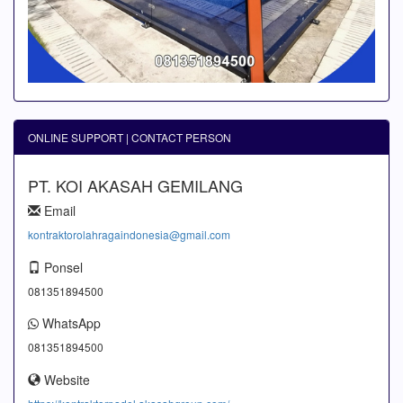
ONLINE SUPPORT | CONTACT PERSON
PT. KOI AKASAH GEMILANG
Email
kontraktorolahragaindonesia@gmail.com
Ponsel
081351894500
WhatsApp
081351894500
Website