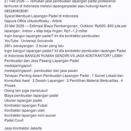
27 Feb 2026 — Temukan jasa pembuatan lapangan padel profesional
termurah di Indonesia melalui lapanganpadel atau hubungi kami di
085280828081
Syarat Membuat Lapangan Padel di Indonesia
Gapura Office virtualofficeku › Article
20 Mei 2026 — Estimasi Biaya Pembangunan ; Outdoor: Rp600–800 juta per
lapangan ; Indoor + atap baja ringan: Rp1–1,2 miliar
Ingin bangun lapangan padel? Ini dia kontraktor pembuatan
YouTube · Universal Solusindo
280+ penayangan · 2 bulan yang lalu
Ingin bangun lapangan padel? Ini dia kontraktor pembuatan lapangan Padel
di Indonesia BANGUN RUMAH SENDIRI VS JASA KONTRAKTOR? LEBIH
Pembuatan dan Jasa Pasang Lapangan Padel
mediajaringsport
mediajaringsport › pembuatan dan jasa pasan
Tahapan Penting dalam Pembuatan Lapangan Padel · 1 Survei Lokasi dan
Konsultasi Awal · 2 Desain Lapangan · 3 Pemilihan Material Berkualitas · 4
Proses
Orang lain juga menelusuri
Biaya pembuatan lapangan padel
Ukuran lapangan padel
Kontraktor lapangan Futsal
Kontraktor lapangan olah
Kontraktor lapangan mini soccer
Padel Court
Jasa Kontraktor Jakarta