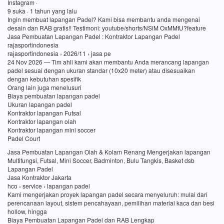
Instagram ·
9 suka · 1 tahun yang lalu
Ingin membuat lapangan Padel? Kami bisa membantu anda mengenai
desain dan RAB gratis!! Testimoni: youtube/shorts/NSiM OxMMtU?feature
Jasa Pembuatan Lapangan Padel : Kontraktor Lapangan Padel
rajasportindonesia
rajasportindonesia › 2026/11 › jasa pe
24 Nov 2026 — Tim ahli kami akan membantu Anda merancang lapangan
padel sesuai dengan ukuran standar (10x20 meter) atau disesuaikan
dengan kebutuhan spesifik
Orang lain juga menelusuri
Biaya pembuatan lapangan padel
Ukuran lapangan padel
Kontraktor lapangan Futsal
Kontraktor lapangan olah
Kontraktor lapangan mini soccer
Padel Court
Jasa Pembuatan Lapangan Olah & Kolam Renang Mengerjakan lapangan
Multifungsi, Futsal, Mini Soccer, Badminton, Bulu Tangkis, Basket dsb
Lapangan Padel
Jasa Kontraktor Jakarta
hco › service › lapangan padel
Kami mengerjakan proyek lapangan padel secara menyeluruh: mulai dari
perencanaan layout, sistem pencahayaan, pemilihan material kaca dan besi
hollow, hingga
Biaya Pembuatan Lapangan Padel dan RAB Lengkap