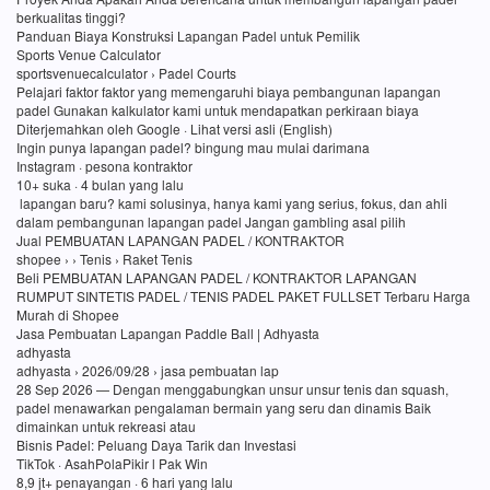
berkualitas tinggi?
Panduan Biaya Konstruksi Lapangan Padel untuk Pemilik
Sports Venue Calculator
sportsvenuecalculator › Padel Courts
Pelajari faktor faktor yang memengaruhi biaya pembangunan lapangan
padel Gunakan kalkulator kami untuk mendapatkan perkiraan biaya
Diterjemahkan oleh Google · Lihat versi asli (English)
Ingin punya lapangan padel? bingung mau mulai darimana
Instagram · pesona kontraktor
10+ suka · 4 bulan yang lalu
lapangan baru? kami solusinya, hanya kami yang serius, fokus, dan ahli
dalam pembangunan lapangan padel Jangan gambling asal pilih
Jual PEMBUATAN LAPANGAN PADEL / KONTRAKTOR
shopee › › Tenis › Raket Tenis
Beli PEMBUATAN LAPANGAN PADEL / KONTRAKTOR LAPANGAN
RUMPUT SINTETIS PADEL / TENIS PADEL PAKET FULLSET Terbaru Harga
Murah di Shopee
Jasa Pembuatan Lapangan Paddle Ball | Adhyasta
adhyasta
adhyasta › 2026/09/28 › jasa pembuatan lap
28 Sep 2026 — Dengan menggabungkan unsur unsur tenis dan squash,
padel menawarkan pengalaman bermain yang seru dan dinamis Baik
dimainkan untuk rekreasi atau
Bisnis Padel: Peluang Daya Tarik dan Investasi
TikTok · AsahPolaPikir l Pak Win
8,9 jt+ penayangan · 6 hari yang lalu