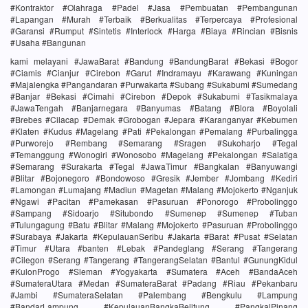
#Kontraktor #Olahraga #Padel #Jasa #Pembuatan #Pembangunan
#Lapangan #Murah #Terbaik #Berkualitas #Terpercaya #Profesional
#Garansi #Rumput #Sintetis #Interlock #Harga #Biaya #Rincian #Bisnis
#Usaha #Bangunan
kami melayani #JawaBarat #Bandung #BandungBarat #Bekasi #Bogor
#Ciamis #Cianjur #Cirebon #Garut #Indramayu #Karawang #Kuningan
#Majalengka #Pangandaran #Purwakarta #Subang #Sukabumi #Sumedang
#Banjar #Bekasi #Cimahi #Cirebon #Depok #Sukabumi #Tasikmalaya
#JawaTengah #Banjarnegara #Banyumas #Batang #Blora #Boyolali
#Brebes #Cilacap #Demak #Grobogan #Jepara #Karanganyar #Kebumen
#Klaten #Kudus #Magelang #Pati #Pekalongan #Pemalang #Purbalingga
#Purworejo #Rembang #Semarang #Sragen #Sukoharjo #Tegal
#Temanggung #Wonogiri #Wonosobo #Magelang #Pekalongan #Salatiga
#Semarang #Surakarta #Tegal #JawaTimur #Bangkalan #Banyuwangi
#Blitar #Bojonegoro #Bondowoso #Gresik #Jember #Jombang #Kediri
#Lamongan #Lumajang #Madiun #Magetan #Malang #Mojokerto #Nganjuk
#Ngawi #Pacitan #Pamekasan #Pasuruan #Ponorogo #Probolinggo
#Sampang #Sidoarjo #Situbondo #Sumenep #Sumenep #Tuban
#Tulungagung #Batu #Blitar #Malang #Mojokerto #Pasuruan #Probolinggo
#Surabaya #Jakarta #KepulauanSeribu #Jakarta #Barat #Pusat #Selatan
#Timur #Utara #banten #Lebak #Pandeglang #Serang #Tangerang
#Cilegon #Serang #Tangerang #TangerangSelatan #Bantul #GunungKidul
#KulonProgo #Sleman #Yogyakarta #Sumatera #Aceh #BandaAceh
#SumateraUtara #Medan #SumateraBarat #Padang #Riau #Pekanbaru
#Jambi #SumateraSelatan #Palembang #Bengkulu #Lampung
#BandarLampung #KepulauanBangkaBelitung #PangkalPinang