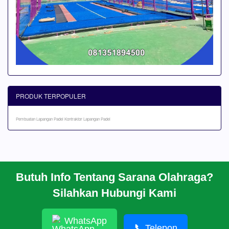
PRODUK TERPOPULER
Pembuatan Lapangan Padel
Kontraktor Lapangan Padel
Butuh Info Tentang Sarana Olahraga?
BERANDA
Silahkan Hubungi Kami
PROFIL
CARA PESAN
ARTIKEL
WhatsApp
HUBUNGI KAMI
📞
Telepon