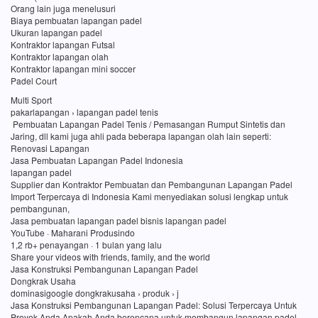
Orang lain juga menelusuri
Biaya pembuatan lapangan padel
Ukuran lapangan padel
Kontraktor lapangan Futsal
Kontraktor lapangan olah
Kontraktor lapangan mini soccer
Padel Court
Multi Sport
pakarlapangan › lapangan padel tenis
Pembuatan Lapangan Padel Tenis / Pemasangan Rumput Sintetis dan
Jaring, dll kami juga ahli pada beberapa lapangan olah lain seperti:
Renovasi Lapangan
Jasa Pembuatan Lapangan Padel Indonesia
lapangan padel
Supplier dan Kontraktor Pembuatan dan Pembangunan Lapangan Padel
Import Terpercaya di Indonesia Kami menyediakan solusi lengkap untuk
pembangunan,
Jasa pembuatan lapangan padel bisnis lapangan padel
YouTube · Maharani Produsindo
1,2 rb+ penayangan · 1 bulan yang lalu
Share your videos with friends, family, and the world
Jasa Konstruksi Pembangunan Lapangan Padel
Dongkrak Usaha
dominasigoogle dongkrakusaha › produk › j
Jasa Konstruksi Pembangunan Lapangan Padel: Solusi Terpercaya Untuk
Proyek Anda Apakah Anda berencana untuk membangun lapangan padel