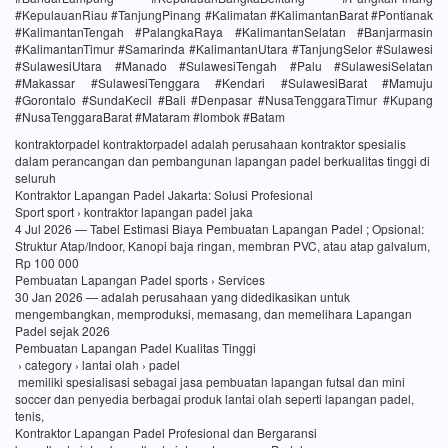
#KepulauanRiau #TanjungPinang #Kalimatan #KalimantanBarat #Pontianak
#KalimantanTengah #PalangkaRaya #KalimantanSelatan #Banjarmasin
#KalimantanTimur #Samarinda #KalimantanUtara #TanjungSelor #Sulawesi
#SulawesiUtara #Manado #SulawesiTengah #Palu #SulawesiSelatan
#Makassar #SulawesiTenggara #Kendari #SulawesiBarat #Mamuju
#Gorontalo #SundaKecil #Bali #Denpasar #NusaTenggaraTimur #Kupang
#NusaTenggaraBarat #Mataram #lombok #Batam
kontraktorpadel kontraktorpadel adalah perusahaan kontraktor spesialis
dalam perancangan dan pembangunan lapangan padel berkualitas tinggi di
seluruh
Kontraktor Lapangan Padel Jakarta: Solusi Profesional
Sport sport › kontraktor lapangan padel jaka
4 Jul 2026 — Tabel Estimasi Biaya Pembuatan Lapangan Padel ; Opsional:
Struktur Atap/Indoor, Kanopi baja ringan, membran PVC, atau atap galvalum,
Rp 100 000
Pembuatan Lapangan Padel sports › Services
30 Jan 2026 — adalah perusahaan yang didedikasikan untuk
mengembangkan, memproduksi, memasang, dan memelihara Lapangan
Padel sejak 2026
Pembuatan Lapangan Padel Kualitas Tinggi
› category › lantai olah › padel
memiliki spesialisasi sebagai jasa pembuatan lapangan futsal dan mini
soccer dan penyedia berbagai produk lantai olah seperti lapangan padel,
tenis,
Kontraktor Lapangan Padel Profesional dan Bergaransi