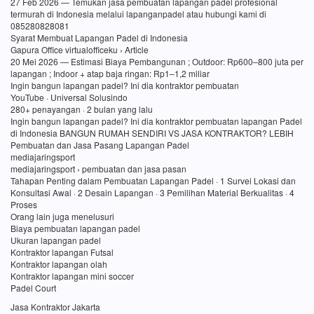
27 Feb 2026 — Temukan jasa pembuatan lapangan padel profesional
termurah di Indonesia melalui lapanganpadel atau hubungi kami di
085280828081
Syarat Membuat Lapangan Padel di Indonesia
Gapura Office virtualofficeku › Article
20 Mei 2026 — Estimasi Biaya Pembangunan ; Outdoor: Rp600–800 juta per
lapangan ; Indoor + atap baja ringan: Rp1–1,2 miliar
Ingin bangun lapangan padel? Ini dia kontraktor pembuatan
YouTube · Universal Solusindo
280+ penayangan · 2 bulan yang lalu
Ingin bangun lapangan padel? Ini dia kontraktor pembuatan lapangan Padel
di Indonesia BANGUN RUMAH SENDIRI VS JASA KONTRAKTOR? LEBIH
Pembuatan dan Jasa Pasang Lapangan Padel
mediajaringsport
mediajaringsport › pembuatan dan jasa pasan
Tahapan Penting dalam Pembuatan Lapangan Padel · 1 Survei Lokasi dan
Konsultasi Awal · 2 Desain Lapangan · 3 Pemilihan Material Berkualitas · 4
Proses
Orang lain juga menelusuri
Biaya pembuatan lapangan padel
Ukuran lapangan padel
Kontraktor lapangan Futsal
Kontraktor lapangan olah
Kontraktor lapangan mini soccer
Padel Court
Jasa Kontraktor Jakarta