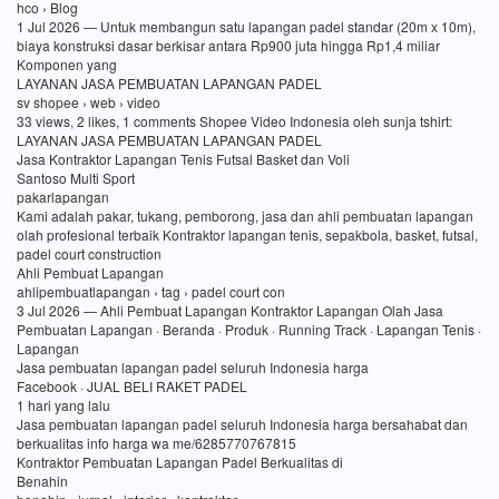
hco › Blog
1 Jul 2026 — Untuk membangun satu lapangan padel standar (20m x 10m),
biaya konstruksi dasar berkisar antara Rp900 juta hingga Rp1,4 miliar
Komponen yang
LAYANAN JASA PEMBUATAN LAPANGAN PADEL
sv shopee › web › video
33 views, 2 likes, 1 comments Shopee Video Indonesia oleh sunja tshirt:
LAYANAN JASA PEMBUATAN LAPANGAN PADEL
Jasa Kontraktor Lapangan Tenis Futsal Basket dan Voli
Santoso Multi Sport
pakarlapangan
Kami adalah pakar, tukang, pemborong, jasa dan ahli pembuatan lapangan
olah profesional terbaik Kontraktor lapangan tenis, sepakbola, basket, futsal,
padel court construction
Ahli Pembuat Lapangan
ahlipembuatlapangan › tag › padel court con
3 Jul 2026 — Ahli Pembuat Lapangan Kontraktor Lapangan Olah Jasa
Pembuatan Lapangan · Beranda · Produk · Running Track · Lapangan Tenis ·
Lapangan
Jasa pembuatan lapangan padel seluruh Indonesia harga
Facebook · JUAL BELI RAKET PADEL
1 hari yang lalu
Jasa pembuatan lapangan padel seluruh Indonesia harga bersahabat dan
berkualitas info harga wa me/6285770767815
Kontraktor Pembuatan Lapangan Padel Berkualitas di
Benahin