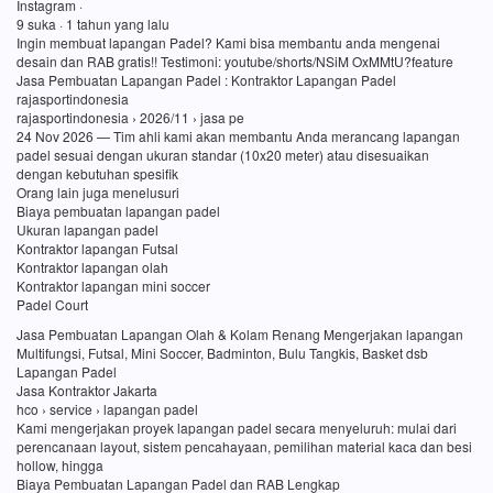
Instagram ·
9 suka · 1 tahun yang lalu
Ingin membuat lapangan Padel? Kami bisa membantu anda mengenai
desain dan RAB gratis!! Testimoni: youtube/shorts/NSiM OxMMtU?feature
Jasa Pembuatan Lapangan Padel : Kontraktor Lapangan Padel
rajasportindonesia
rajasportindonesia › 2026/11 › jasa pe
24 Nov 2026 — Tim ahli kami akan membantu Anda merancang lapangan
padel sesuai dengan ukuran standar (10x20 meter) atau disesuaikan
dengan kebutuhan spesifik
Orang lain juga menelusuri
Biaya pembuatan lapangan padel
Ukuran lapangan padel
Kontraktor lapangan Futsal
Kontraktor lapangan olah
Kontraktor lapangan mini soccer
Padel Court
Jasa Pembuatan Lapangan Olah & Kolam Renang Mengerjakan lapangan
Multifungsi, Futsal, Mini Soccer, Badminton, Bulu Tangkis, Basket dsb
Lapangan Padel
Jasa Kontraktor Jakarta
hco › service › lapangan padel
Kami mengerjakan proyek lapangan padel secara menyeluruh: mulai dari
perencanaan layout, sistem pencahayaan, pemilihan material kaca dan besi
hollow, hingga
Biaya Pembuatan Lapangan Padel dan RAB Lengkap