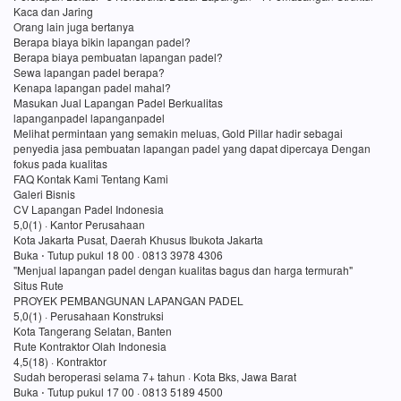
Kaca dan Jaring
Orang lain juga bertanya
Berapa biaya bikin lapangan padel?
Berapa biaya pembuatan lapangan padel?
Sewa lapangan padel berapa?
Kenapa lapangan padel mahal?
Masukan Jual Lapangan Padel Berkualitas
lapanganpadel lapanganpadel
Melihat permintaan yang semakin meluas, Gold Pillar hadir sebagai
penyedia jasa pembuatan lapangan padel yang dapat dipercaya Dengan
fokus pada kualitas
FAQ Kontak Kami Tentang Kami
Galeri Bisnis
CV Lapangan Padel Indonesia
5,0(1) · Kantor Perusahaan
Kota Jakarta Pusat, Daerah Khusus Ibukota Jakarta
Buka ⋅ Tutup pukul 18 00 · 0813 3978 4306
"Menjual lapangan padel dengan kualitas bagus dan harga termurah"
Situs Rute
PROYEK PEMBANGUNAN LAPANGAN PADEL
5,0(1) · Perusahaan Konstruksi
Kota Tangerang Selatan, Banten
Rute Kontraktor Olah Indonesia
4,5(18) · Kontraktor
Sudah beroperasi selama 7+ tahun · Kota Bks, Jawa Barat
Buka ⋅ Tutup pukul 17 00 · 0813 5189 4500