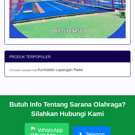
PRODUK TERPOPULER
Kontraktor Lapangan Padel
Pembuatan Lapangan Padel
Butuh Info Tentang Sarana Olahraga?
BERANDA
Silahkan Hubungi Kami
PROFIL
CARA PESAN
ARTIKEL
WhatsApp
HUBUNGI KAMI
📞
Telepon