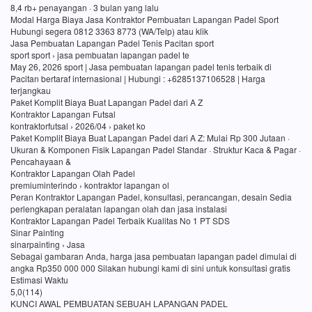
8,4 rb+ penayangan · 3 bulan yang lalu
Modal Harga Biaya Jasa Kontraktor Pembuatan Lapangan Padel Sport
Hubungi segera 0812 3363 8773 (WA/Telp) atau klik
Jasa Pembuatan Lapangan Padel Tenis Pacitan sport
sport sport › jasa pembuatan lapangan padel te
May 26, 2026 sport | Jasa pembuatan lapangan padel tenis terbaik di
Pacitan bertaraf internasional | Hubungi : +6285137106528 | Harga
terjangkau
Paket Komplit Biaya Buat Lapangan Padel dari A Z
Kontraktor Lapangan Futsal
kontraktorfutsal › 2026/04 › paket ko
Paket Komplit Biaya Buat Lapangan Padel dari A Z: Mulai Rp 300 Jutaan ·
Ukuran & Komponen Fisik Lapangan Padel Standar · Struktur Kaca & Pagar ·
Pencahayaan &
Kontraktor Lapangan Olah Padel
premiuminterindo › kontraktor lapangan ol
Peran Kontraktor Lapangan Padel, konsultasi, perancangan, desain Sedia
perlengkapan peralatan lapangan olah dan jasa instalasi
Kontraktor Lapangan Padel Terbaik Kualitas No 1 PT SDS
Sinar Painting
sinarpainting › Jasa
Sebagai gambaran Anda, harga jasa pembuatan lapangan padel dimulai di
angka Rp350 000 000 Silakan hubungi kami di sini untuk konsultasi gratis
Estimasi Waktu
5,0(114)
KUNCI AWAL PEMBUATAN SEBUAH LAPANGAN PADEL