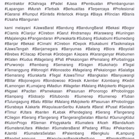
#Kontraktor #Olahraga #Padel #Jasa #Pembuatan #Pembangunan
#Lapangan #Murah #Terbaik #Berkualitas #Terpercaya #Profesional
#Garansi #Rumput #Sintetis #Interlock #Harga #Biaya #Rincian #Bisnis
#Usaha #Bangunan
kami melayani #JawaBarat #Bandung #BandungBarat #Bekasi #Bogor
#Ciamis #Cianjur #Cirebon #Garut #Indramayu #Karawang #Kuningan
#Majalengka #Pangandaran #Purwakarta #Subang #Sukabumi #Sumedang
#Banjar #Bekasi #Cimahi #Cirebon #Depok #Sukabumi #Tasikmalaya
#JawaTengah #Banjarnegara #Banyumas #Batang #Blora #Boyolali
#Brebes #Cilacap #Demak #Grobogan #Jepara #Karanganyar #Kebumen
#Klaten #Kudus #Magelang #Pati #Pekalongan #Pemalang #Purbalingga
#Purworejo #Rembang #Semarang #Sragen #Sukoharjo #Tegal
#Temanggung #Wonogiri #Wonosobo #Magelang #Pekalongan #Salatiga
#Semarang #Surakarta #Tegal #JawaTimur #Bangkalan #Banyuwangi
#Blitar #Bojonegoro #Bondowoso #Gresik #Jember #Jombang #Kediri
#Lamongan #Lumajang #Madiun #Magetan #Malang #Mojokerto #Nganjuk
#Ngawi #Pacitan #Pamekasan #Pasuruan #Ponorogo #Probolinggo
#Sampang #Sidoarjo #Situbondo #Sumenep #Sumenep #Tuban
#Tulungagung #Batu #Blitar #Malang #Mojokerto #Pasuruan #Probolinggo
#Surabaya #Jakarta #KepulauanSeribu #Jakarta #Barat #Pusat #Selatan
#Timur #Utara #banten #Lebak #Pandeglang #Serang #Tangerang
#Cilegon #Serang #Tangerang #TangerangSelatan #Bantul #GunungKidul
#KulonProgo #Sleman #Yogyakarta #Sumatera #Aceh #BandaAceh
#SumateraUtara #Medan #SumateraBarat #Padang #Riau #Pekanbaru
#Jambi #SumateraSelatan #Palembang #Bengkulu #Lampung
#BandarLampung #KepulauanBangkaBelitung #PangkalPinang