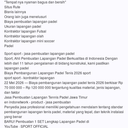
"Tempat nya nyaman bagus dan bersih"
Situs Rute
Bisnis lainnya
Orang lain juga menelusuri
Biaya pembuatan lapangan padel
Ukuran lapangan padel
Kontraktor lapangan Futsal
Kontraktor lapangan olah
Kontraktor lapangan mini soccer
Padel
Sport sport › jasa pembuatan lapangan padel
Sport, Ahli Pembuatan Lapangan Padel Berkualitas di Indonesia Dengan
lebih dari 11 tahun pengalaman di bidang konstruksi, kami pastikan
lapangan padel
Biaya Pembangunan Lapangan Padel Tenis 2026 sport
sport sport › kontraktor lapangan
22 Mei 2026 — Biaya pembangunan lapangan padel tenis 2026 berkisar Rp
70 000 000 – Rp 120 000 000 tergantung kualitas material, jenis lapangan,
dan faktor
Jasa Pembuatan Lapangan Tennis Padel Jawa Timur
en indonetwork › product › jasa pembuatan
Penyedia jasa profesional memiliki pengetahuan mendalam tentang standar
pembangunan lapangan tenis padel, material yang tepat, dan teknik instalasi
yang benar
BARU! Pembuatan 1 SET Lengkap Lapangan Padel di
YouTube · SPORT OFFICIAL