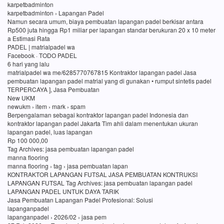
karpetbadminton
karpetbadminton › Lapangan Padel
Namun secara umum, biaya pembuatan lapangan padel berkisar antara
Rp500 juta hingga Rp1 miliar per lapangan standar berukuran 20 x 10 meter
a Estimasi Rata
PADEL | matrialpadel wa
Facebook · TODO PADEL
6 hari yang lalu
matrialpadel wa me/6285770767815 Kontraktor lapangan padel Jasa
pembuatan lapangan padel matrial yang di gunakan • rumput sintetis padel
TERPERCAYA ], Jasa Pembuatan
New UKM
newukm › item › mark › spam
Berpengalaman sebagai kontraktor lapangan padel Indonesia dan
kontraktor lapangan padel Jakarta Tim ahli dalam menentukan ukuran
lapangan padel, luas lapangan
Rp 100 000,00
Tag Archives: jasa pembuatan lapangan padel
manna flooring
manna flooring › tag › jasa pembuatan lapan
KONTRAKTOR LAPANGAN FUTSAL JASA PEMBUATAN KONTRUKSI
LAPANGAN FUTSAL Tag Archives: jasa pembuatan lapangan padel
LAPANGAN PADEL UNTUK DAYA TARIK
Jasa Pembuatan Lapangan Padel Profesional: Solusi
lapanganpadel
lapanganpadel › 2026/02 › jasa pem