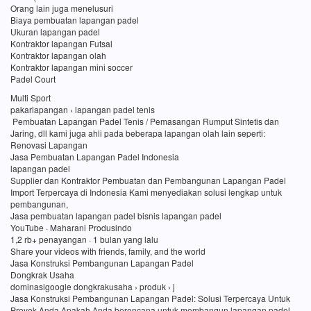
Orang lain juga menelusuri
Biaya pembuatan lapangan padel
Ukuran lapangan padel
Kontraktor lapangan Futsal
Kontraktor lapangan olah
Kontraktor lapangan mini soccer
Padel Court
Multi Sport
pakarlapangan › lapangan padel tenis
Pembuatan Lapangan Padel Tenis / Pemasangan Rumput Sintetis dan
Jaring, dll kami juga ahli pada beberapa lapangan olah lain seperti:
Renovasi Lapangan
Jasa Pembuatan Lapangan Padel Indonesia
lapangan padel
Supplier dan Kontraktor Pembuatan dan Pembangunan Lapangan Padel
Import Terpercaya di Indonesia Kami menyediakan solusi lengkap untuk
pembangunan,
Jasa pembuatan lapangan padel bisnis lapangan padel
YouTube · Maharani Produsindo
1,2 rb+ penayangan · 1 bulan yang lalu
Share your videos with friends, family, and the world
Jasa Konstruksi Pembangunan Lapangan Padel
Dongkrak Usaha
dominasigoogle dongkrakusaha › produk › j
Jasa Konstruksi Pembangunan Lapangan Padel: Solusi Terpercaya Untuk
Proyek Anda Apakah Anda berencana untuk membangun lapangan padel