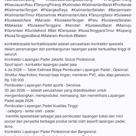
#KepulauanRiau #TanjungPinang #Kalimatan #KalimantanBarat #Pontianak
#KalimantanTengah #PalangkaRaya #KalimantanSelatan #Banjarmasin
#KalimantanTimur #Samarinda #KalimantanUtara #TanjungSelor #Sulawesi
#SulawesiUtara #Manado #SulawesiTengah #Palu #SulawesiSelatan
#Makassar #SulawesiTenggara #Kendari #SulawesiBarat #Mamuju
#Gorontalo #SundaKecil #Bali #Denpasar #NusaTenggaraTimur #Kupang
#NusaTenggaraBarat #Mataram #lombok #Batam
kontraktorpadel kontraktorpadel adalah perusahaan kontraktor spesialis
dalam perancangan dan pembangunan lapangan padel berkualitas tinggi di
seluruh
Kontraktor Lapangan Padel Jakarta: Solusi Profesional
Sport sport › kontraktor lapangan padel jaka
4 Jul 2026 — Tabel Estimasi Biaya Pembuatan Lapangan Padel ; Opsional:
Struktur Atap/Indoor, Kanopi baja ringan, membran PVC, atau atap galvalum,
Rp 100 000
Pembuatan Lapangan Padel sports › Services
30 Jan 2026 — adalah perusahaan yang didedikasikan untuk
mengembangkan, memproduksi, memasang, dan memelihara Lapangan
Padel sejak 2026
Pembuatan Lapangan Padel Kualitas Tinggi
› category › lantai olah › padel
memiliki spesialisasi sebagai jasa pembuatan lapangan futsal dan mini
soccer dan penyedia berbagai produk lantai olah seperti lapangan padel,
tenis,
Kontraktor Lapangan Padel Profesional dan Bergaransi