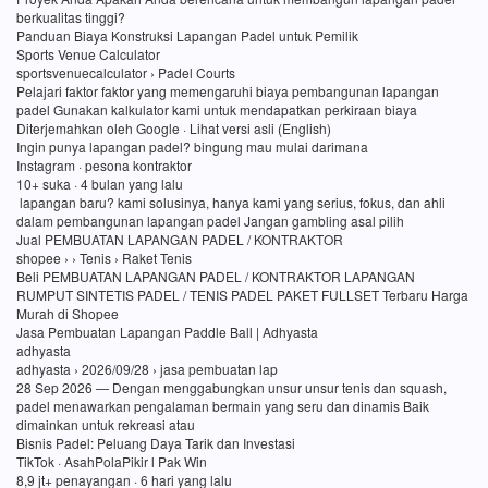
berkualitas tinggi?
Panduan Biaya Konstruksi Lapangan Padel untuk Pemilik
Sports Venue Calculator
sportsvenuecalculator › Padel Courts
Pelajari faktor faktor yang memengaruhi biaya pembangunan lapangan
padel Gunakan kalkulator kami untuk mendapatkan perkiraan biaya
Diterjemahkan oleh Google · Lihat versi asli (English)
Ingin punya lapangan padel? bingung mau mulai darimana
Instagram · pesona kontraktor
10+ suka · 4 bulan yang lalu
lapangan baru? kami solusinya, hanya kami yang serius, fokus, dan ahli
dalam pembangunan lapangan padel Jangan gambling asal pilih
Jual PEMBUATAN LAPANGAN PADEL / KONTRAKTOR
shopee › › Tenis › Raket Tenis
Beli PEMBUATAN LAPANGAN PADEL / KONTRAKTOR LAPANGAN
RUMPUT SINTETIS PADEL / TENIS PADEL PAKET FULLSET Terbaru Harga
Murah di Shopee
Jasa Pembuatan Lapangan Paddle Ball | Adhyasta
adhyasta
adhyasta › 2026/09/28 › jasa pembuatan lap
28 Sep 2026 — Dengan menggabungkan unsur unsur tenis dan squash,
padel menawarkan pengalaman bermain yang seru dan dinamis Baik
dimainkan untuk rekreasi atau
Bisnis Padel: Peluang Daya Tarik dan Investasi
TikTok · AsahPolaPikir l Pak Win
8,9 jt+ penayangan · 6 hari yang lalu