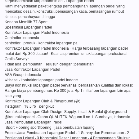
karpetbadminton karpetbadminton › Lapangan Padel
Kami menyediakan paket lengkap pembangunan lapangan padel yang
mencakup desain, konstruksi, pemasangan kaca, pemasangan rumput
sintetis, pencahayaan, hingga
Kenapa Memilih 77 Sport
Spesifikasi Lapangan Padel
Kontraktor Lapangan Padel Indonesia
Centroflor Indonesia
centroflor › produk › kontraktor lapangan pa
Kontraktor Lapangan Padel Indonesia · Harga terpasang lapangan padel
mulai dari Rp 300 Jutaan! · Kualitas premium untuk lapangan profesional ·
Gratis Survey*
Tidak ada: pembuatan ‎| Telusuri dengan: pembuatan
Jasa Kontraktor Lapangan Padel
ASA Group Indonesia
withasa › kontraktor lapangan padel indone
Biaya konstruksi lapangan padel bervariasi berdasarkan kualitas dan lokasi:
Range biaya pembangunan: Rp 300 juta Rp 1 miliar per lapangan Izin apa
saja yang
Kontraktor Lapangan Olah & Playground (@)
Instagram · 18,5 rb+ pengikut
Kontraktor Lapangan Olah Design, Supply, Install & Rental @playground ·
@kontraktorpadel · Graha QUALITEK, Wiguna II no 1, Surabaya, Indonesia
Jasa Pembuatan Lapangan Padel
Sport Flooring sportflooring › jasa pembuatan lapang
Proses Jasa Pembuatan Lapangan Padel · 1 Survey dan Perencanaan · 2
Persiapan Lokasi · 3 Konstruksi Dasar Lapangan · 4 Pemasangan Struktur