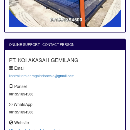
ONLINE SUPPORT | CONTACT PERSON
PT. KOI AKASAH GEMILANG
Email
kontraktorolahragaindonesia@gmail.com
Ponsel
081351894500
WhatsApp
081351894500
Website