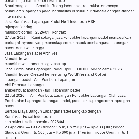
benahin › jurnal › interior › kontraktor
6 hari yang lalu — Benahin Ruang Indonesia, kontraktor terpercaya
pembuatan lapangan padel berkualitas di seluruh Indonesia dengan standar
internasional
Jasa Kontraktor Lapangan Padel No 1 Indonesia RSF
rajasportflooring
rajasportflooring › 2026/01 › kontrakt
27 Jan 2026 — Kami sebagai jasa kontraktor lapangan padel menawarkan
berbagai layanan yang mencakup semua aspek pembangunan lapangan
padel, dari awal hingga
Jasa Lapangan Padel Archives
Mandiri Trowel
mandiritrowel › product tag › jasa lap
Jasa Pembuatan Lapangan Padel Rp300 000 000 Add to cart © 2026
Mandiri Trowel Created for free using WordPress and Colibri
lapangan padel | Ahli Pembuat Lapangan –
Ahli Pembuat Lapangan
ahlipembuatlapangan › tag › lapangan padel
22 Jul 2026 — Ahli Pembuat Lapangan Kontraktor Lapangan Olah Jasa
Pembuatan Lapangan lapangan padel, padel tenis, pengecoran lapangan
padel
Berapa Biaya Bangun Lapangan Padel Lengkap dengan
Kontraktor Futsal Indonesia
kontraktorfutsalindonesia › 2026/04
23 Apr 2026 — Basic Outdoor Court, Rp 250 juta – Rp 400 juta ; Indoor
Standard Court, Rp 500 juta – Rp 800 juta ; Premium Indoor Court, > Rp 1
miliar (