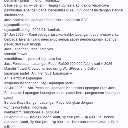
benahin › jurnal › interior › kontraktor
6 hari yang lalu — Benahin Ruang Indonesia, kontraktor terpercaya
pembuatan lapangan padel berkualitas di seluruh Indonesia dengan standar
internasional
Jasa Kontraktor Lapangan Padel No 1 Indonesia RSF
rajasportflooring
rajasportflooring › 2026/01 › kontrakt
27 Jan 2026 — Kami sebagai jasa kontraktor lapangan padel menawarkan
berbagai layanan yang mencakup semua aspek pembangunan lapangan
padel, dari awal hingga
Jasa Lapangan Padel Archives
Mandiri Trowel
mandiritrowel › product tag › jasa lap
Jasa Pembuatan Lapangan Padel Rp300 000 000 Add to cart © 2026
Mandiri Trowel Created for free using WordPress and Colibri
lapangan padel | Ahli Pembuat Lapangan –
Ahli Pembuat Lapangan
ahlipembuatlapangan › tag › lapangan padel
22 Jul 2026 — Ahli Pembuat Lapangan Kontraktor Lapangan Olah Jasa
Pembuatan Lapangan lapangan padel, padel tenis, pengecoran lapangan
padel
Berapa Biaya Bangun Lapangan Padel Lengkap dengan
Kontraktor Futsal Indonesia
kontraktorfutsalindonesia › 2026/04
23 Apr 2026 — Basic Outdoor Court, Rp 250 juta – Rp 400 juta ; Indoor
Standard Court, Rp 500 juta – Rp 800 juta ; Premium Indoor Court, > Rp 1
miliar (