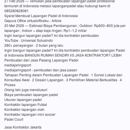
27 Feb 2026 — Temukan jasa pembuatan lapangan padel profesional
termurah di Indonesia melalui lapanganpadel atau hubungi kami di
085280828081
Syarat Membuat Lapangan Padel di Indonesia
Gapura Office virtualofficeku › Article
20 Mei 2026 — Estimasi Biaya Pembangunan ; Outdoor: Rp600–800 juta per
lapangan ; Indoor + atap baja ringan: Rp1–1,2 miliar
Ingin bangun lapangan padel? Ini dia kontraktor pembuatan
YouTube · Universal Solusindo
280+ penayangan · 2 bulan yang lalu
Ingin bangun lapangan padel? Ini dia kontraktor pembuatan lapangan Padel
di Indonesia BANGUN RUMAH SENDIRI VS JASA KONTRAKTOR? LEBIH
Pembuatan dan Jasa Pasang Lapangan Padel
mediajaringsport
mediajaringsport › pembuatan dan jasa pasan
Tahapan Penting dalam Pembuatan Lapangan Padel · 1 Survei Lokasi dan
Konsultasi Awal · 2 Desain Lapangan · 3 Pemilihan Material Berkualitas · 4
Proses
Orang lain juga menelusuri
Biaya pembuatan lapangan padel
Ukuran lapangan padel
Kontraktor lapangan Futsal
Kontraktor lapangan olah
Kontraktor lapangan mini soccer
Padel Court
Jasa Kontraktor Jakarta