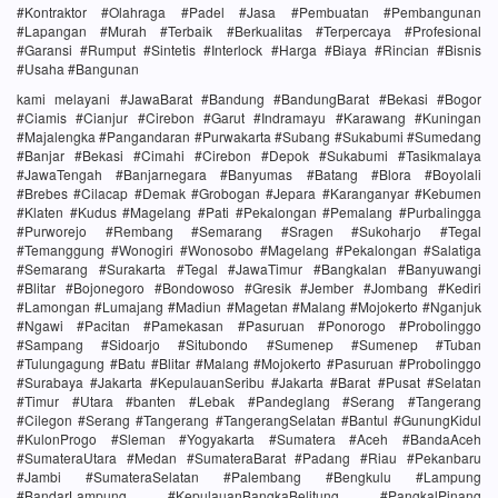
#Kontraktor #Olahraga #Padel #Jasa #Pembuatan #Pembangunan
#Lapangan #Murah #Terbaik #Berkualitas #Terpercaya #Profesional
#Garansi #Rumput #Sintetis #Interlock #Harga #Biaya #Rincian #Bisnis
#Usaha #Bangunan
kami melayani #JawaBarat #Bandung #BandungBarat #Bekasi #Bogor
#Ciamis #Cianjur #Cirebon #Garut #Indramayu #Karawang #Kuningan
#Majalengka #Pangandaran #Purwakarta #Subang #Sukabumi #Sumedang
#Banjar #Bekasi #Cimahi #Cirebon #Depok #Sukabumi #Tasikmalaya
#JawaTengah #Banjarnegara #Banyumas #Batang #Blora #Boyolali
#Brebes #Cilacap #Demak #Grobogan #Jepara #Karanganyar #Kebumen
#Klaten #Kudus #Magelang #Pati #Pekalongan #Pemalang #Purbalingga
#Purworejo #Rembang #Semarang #Sragen #Sukoharjo #Tegal
#Temanggung #Wonogiri #Wonosobo #Magelang #Pekalongan #Salatiga
#Semarang #Surakarta #Tegal #JawaTimur #Bangkalan #Banyuwangi
#Blitar #Bojonegoro #Bondowoso #Gresik #Jember #Jombang #Kediri
#Lamongan #Lumajang #Madiun #Magetan #Malang #Mojokerto #Nganjuk
#Ngawi #Pacitan #Pamekasan #Pasuruan #Ponorogo #Probolinggo
#Sampang #Sidoarjo #Situbondo #Sumenep #Sumenep #Tuban
#Tulungagung #Batu #Blitar #Malang #Mojokerto #Pasuruan #Probolinggo
#Surabaya #Jakarta #KepulauanSeribu #Jakarta #Barat #Pusat #Selatan
#Timur #Utara #banten #Lebak #Pandeglang #Serang #Tangerang
#Cilegon #Serang #Tangerang #TangerangSelatan #Bantul #GunungKidul
#KulonProgo #Sleman #Yogyakarta #Sumatera #Aceh #BandaAceh
#SumateraUtara #Medan #SumateraBarat #Padang #Riau #Pekanbaru
#Jambi #SumateraSelatan #Palembang #Bengkulu #Lampung
#BandarLampung #KepulauanBangkaBelitung #PangkalPinang