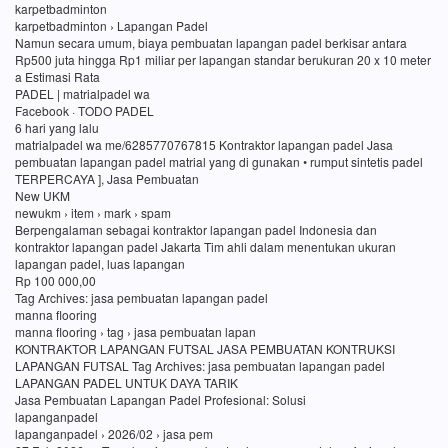
karpetbadminton
karpetbadminton › Lapangan Padel
Namun secara umum, biaya pembuatan lapangan padel berkisar antara
Rp500 juta hingga Rp1 miliar per lapangan standar berukuran 20 x 10 meter
a Estimasi Rata
PADEL | matrialpadel wa
Facebook · TODO PADEL
6 hari yang lalu
matrialpadel wa me/6285770767815 Kontraktor lapangan padel Jasa
pembuatan lapangan padel matrial yang di gunakan • rumput sintetis padel
TERPERCAYA ], Jasa Pembuatan
New UKM
newukm › item › mark › spam
Berpengalaman sebagai kontraktor lapangan padel Indonesia dan
kontraktor lapangan padel Jakarta Tim ahli dalam menentukan ukuran
lapangan padel, luas lapangan
Rp 100 000,00
Tag Archives: jasa pembuatan lapangan padel
manna flooring
manna flooring › tag › jasa pembuatan lapan
KONTRAKTOR LAPANGAN FUTSAL JASA PEMBUATAN KONTRUKSI
LAPANGAN FUTSAL Tag Archives: jasa pembuatan lapangan padel
LAPANGAN PADEL UNTUK DAYA TARIK
Jasa Pembuatan Lapangan Padel Profesional: Solusi
lapanganpadel
lapanganpadel › 2026/02 › jasa pem