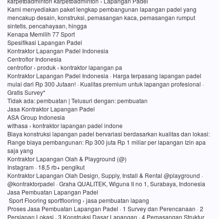
karpetbadminton karpetbadminton › Lapangan Padel
Kami menyediakan paket lengkap pembangunan lapangan padel yang
mencakup desain, konstruksi, pemasangan kaca, pemasangan rumput
sintetis, pencahayaan, hingga
Kenapa Memilih 77 Sport
Spesifikasi Lapangan Padel
Kontraktor Lapangan Padel Indonesia
Centroflor Indonesia
centroflor › produk › kontraktor lapangan pa
Kontraktor Lapangan Padel Indonesia · Harga terpasang lapangan padel
mulai dari Rp 300 Jutaan! · Kualitas premium untuk lapangan profesional ·
Gratis Survey*
Tidak ada: pembuatan ‎| Telusuri dengan: pembuatan
Jasa Kontraktor Lapangan Padel
ASA Group Indonesia
withasa › kontraktor lapangan padel indone
Biaya konstruksi lapangan padel bervariasi berdasarkan kualitas dan lokasi:
Range biaya pembangunan: Rp 300 juta Rp 1 miliar per lapangan Izin apa
saja yang
Kontraktor Lapangan Olah & Playground (@)
Instagram · 18,5 rb+ pengikut
Kontraktor Lapangan Olah Design, Supply, Install & Rental @playground ·
@kontraktorpadel · Graha QUALITEK, Wiguna II no 1, Surabaya, Indonesia
Jasa Pembuatan Lapangan Padel
Sport Flooring sportflooring › jasa pembuatan lapang
Proses Jasa Pembuatan Lapangan Padel · 1 Survey dan Perencanaan · 2
Persiapan Lokasi · 3 Konstruksi Dasar Lapangan · 4 Pemasangan Struktur