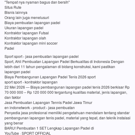
"Tempat nya nyaman bagus dan bersih"
Situs Rute
Bisnis lainnya
Orang lain juga menelusuri
Biaya pembuatan lapangan padel
Ukuran lapangan padel
Kontraktor lapangan Futsal
Kontraktor lapangan olah
Kontraktor lapangan mini soccer
Padel
Sport sport › jasa pembuatan lapangan padel
Sport, Ahli Pembuatan Lapangan Padel Berkualitas di Indonesia Dengan
lebih dari 11 tahun pengalaman di bidang konstruksi, kami pastikan
lapangan padel
Biaya Pembangunan Lapangan Padel Tenis 2026 sport
sport sport › kontraktor lapangan
22 Mei 2026 — Biaya pembangunan lapangan padel tenis 2026 berkisar Rp
70 000 000 – Rp 120 000 000 tergantung kualitas material, jenis lapangan,
dan faktor
Jasa Pembuatan Lapangan Tennis Padel Jawa Timur
en indonetwork › product › jasa pembuatan
Penyedia jasa profesional memiliki pengetahuan mendalam tentang standar
pembangunan lapangan tenis padel, material yang tepat, dan teknik instalasi
yang benar
BARU! Pembuatan 1 SET Lengkap Lapangan Padel di
YouTube · SPORT OFFICIAL