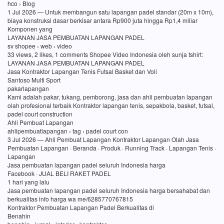
hco › Blog
1 Jul 2026 — Untuk membangun satu lapangan padel standar (20m x 10m),
biaya konstruksi dasar berkisar antara Rp900 juta hingga Rp1,4 miliar
Komponen yang
LAYANAN JASA PEMBUATAN LAPANGAN PADEL
sv shopee › web › video
33 views, 2 likes, 1 comments Shopee Video Indonesia oleh sunja tshirt:
LAYANAN JASA PEMBUATAN LAPANGAN PADEL
Jasa Kontraktor Lapangan Tenis Futsal Basket dan Voli
Santoso Multi Sport
pakarlapangan
Kami adalah pakar, tukang, pemborong, jasa dan ahli pembuatan lapangan
olah profesional terbaik Kontraktor lapangan tenis, sepakbola, basket, futsal,
padel court construction
Ahli Pembuat Lapangan
ahlipembuatlapangan › tag › padel court con
3 Jul 2026 — Ahli Pembuat Lapangan Kontraktor Lapangan Olah Jasa
Pembuatan Lapangan · Beranda · Produk · Running Track · Lapangan Tenis ·
Lapangan
Jasa pembuatan lapangan padel seluruh Indonesia harga
Facebook · JUAL BELI RAKET PADEL
1 hari yang lalu
Jasa pembuatan lapangan padel seluruh Indonesia harga bersahabat dan
berkualitas info harga wa me/6285770767815
Kontraktor Pembuatan Lapangan Padel Berkualitas di
Benahin