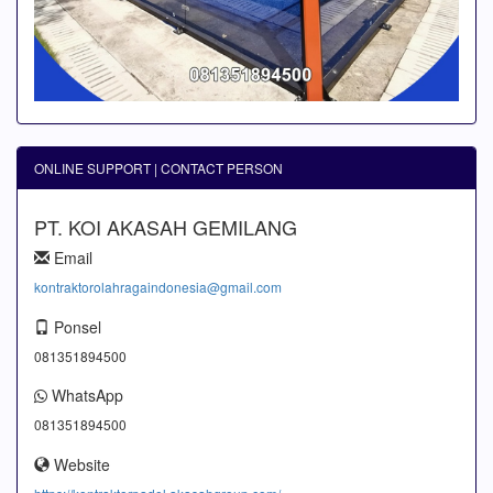
ONLINE SUPPORT | CONTACT PERSON
PT. KOI AKASAH GEMILANG
Email
kontraktorolahragaindonesia@gmail.com
Ponsel
081351894500
WhatsApp
081351894500
Website