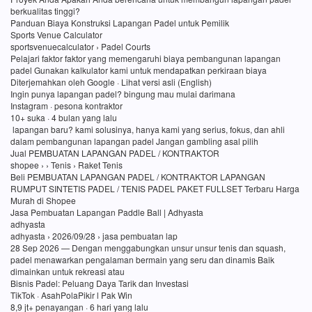
berkualitas tinggi?
Panduan Biaya Konstruksi Lapangan Padel untuk Pemilik
Sports Venue Calculator
sportsvenuecalculator › Padel Courts
Pelajari faktor faktor yang memengaruhi biaya pembangunan lapangan
padel Gunakan kalkulator kami untuk mendapatkan perkiraan biaya
Diterjemahkan oleh Google · Lihat versi asli (English)
Ingin punya lapangan padel? bingung mau mulai darimana
Instagram · pesona kontraktor
10+ suka · 4 bulan yang lalu
lapangan baru? kami solusinya, hanya kami yang serius, fokus, dan ahli
dalam pembangunan lapangan padel Jangan gambling asal pilih
Jual PEMBUATAN LAPANGAN PADEL / KONTRAKTOR
shopee › › Tenis › Raket Tenis
Beli PEMBUATAN LAPANGAN PADEL / KONTRAKTOR LAPANGAN
RUMPUT SINTETIS PADEL / TENIS PADEL PAKET FULLSET Terbaru Harga
Murah di Shopee
Jasa Pembuatan Lapangan Paddle Ball | Adhyasta
adhyasta
adhyasta › 2026/09/28 › jasa pembuatan lap
28 Sep 2026 — Dengan menggabungkan unsur unsur tenis dan squash,
padel menawarkan pengalaman bermain yang seru dan dinamis Baik
dimainkan untuk rekreasi atau
Bisnis Padel: Peluang Daya Tarik dan Investasi
TikTok · AsahPolaPikir l Pak Win
8,9 jt+ penayangan · 6 hari yang lalu