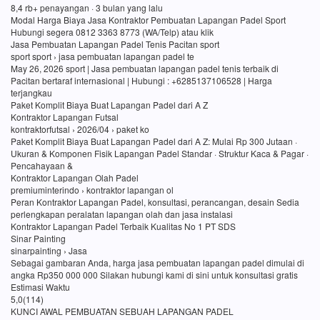
8,4 rb+ penayangan · 3 bulan yang lalu
Modal Harga Biaya Jasa Kontraktor Pembuatan Lapangan Padel Sport
Hubungi segera 0812 3363 8773 (WA/Telp) atau klik
Jasa Pembuatan Lapangan Padel Tenis Pacitan sport
sport sport › jasa pembuatan lapangan padel te
May 26, 2026 sport | Jasa pembuatan lapangan padel tenis terbaik di
Pacitan bertaraf internasional | Hubungi : +6285137106528 | Harga
terjangkau
Paket Komplit Biaya Buat Lapangan Padel dari A Z
Kontraktor Lapangan Futsal
kontraktorfutsal › 2026/04 › paket ko
Paket Komplit Biaya Buat Lapangan Padel dari A Z: Mulai Rp 300 Jutaan ·
Ukuran & Komponen Fisik Lapangan Padel Standar · Struktur Kaca & Pagar ·
Pencahayaan &
Kontraktor Lapangan Olah Padel
premiuminterindo › kontraktor lapangan ol
Peran Kontraktor Lapangan Padel, konsultasi, perancangan, desain Sedia
perlengkapan peralatan lapangan olah dan jasa instalasi
Kontraktor Lapangan Padel Terbaik Kualitas No 1 PT SDS
Sinar Painting
sinarpainting › Jasa
Sebagai gambaran Anda, harga jasa pembuatan lapangan padel dimulai di
angka Rp350 000 000 Silakan hubungi kami di sini untuk konsultasi gratis
Estimasi Waktu
5,0(114)
KUNCI AWAL PEMBUATAN SEBUAH LAPANGAN PADEL