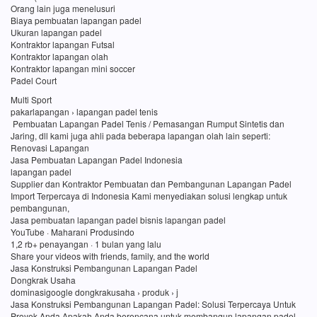
Orang lain juga menelusuri
Biaya pembuatan lapangan padel
Ukuran lapangan padel
Kontraktor lapangan Futsal
Kontraktor lapangan olah
Kontraktor lapangan mini soccer
Padel Court
Multi Sport
pakarlapangan › lapangan padel tenis
Pembuatan Lapangan Padel Tenis / Pemasangan Rumput Sintetis dan
Jaring, dll kami juga ahli pada beberapa lapangan olah lain seperti:
Renovasi Lapangan
Jasa Pembuatan Lapangan Padel Indonesia
lapangan padel
Supplier dan Kontraktor Pembuatan dan Pembangunan Lapangan Padel
Import Terpercaya di Indonesia Kami menyediakan solusi lengkap untuk
pembangunan,
Jasa pembuatan lapangan padel bisnis lapangan padel
YouTube · Maharani Produsindo
1,2 rb+ penayangan · 1 bulan yang lalu
Share your videos with friends, family, and the world
Jasa Konstruksi Pembangunan Lapangan Padel
Dongkrak Usaha
dominasigoogle dongkrakusaha › produk › j
Jasa Konstruksi Pembangunan Lapangan Padel: Solusi Terpercaya Untuk
Proyek Anda Apakah Anda berencana untuk membangun lapangan padel