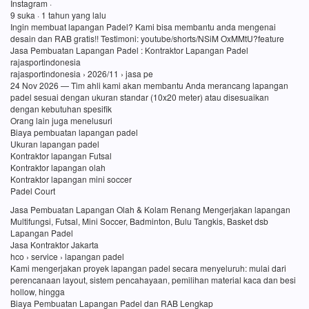
Instagram ·
9 suka · 1 tahun yang lalu
Ingin membuat lapangan Padel? Kami bisa membantu anda mengenai
desain dan RAB gratis!! Testimoni: youtube/shorts/NSiM OxMMtU?feature
Jasa Pembuatan Lapangan Padel : Kontraktor Lapangan Padel
rajasportindonesia
rajasportindonesia › 2026/11 › jasa pe
24 Nov 2026 — Tim ahli kami akan membantu Anda merancang lapangan
padel sesuai dengan ukuran standar (10x20 meter) atau disesuaikan
dengan kebutuhan spesifik
Orang lain juga menelusuri
Biaya pembuatan lapangan padel
Ukuran lapangan padel
Kontraktor lapangan Futsal
Kontraktor lapangan olah
Kontraktor lapangan mini soccer
Padel Court
Jasa Pembuatan Lapangan Olah & Kolam Renang Mengerjakan lapangan
Multifungsi, Futsal, Mini Soccer, Badminton, Bulu Tangkis, Basket dsb
Lapangan Padel
Jasa Kontraktor Jakarta
hco › service › lapangan padel
Kami mengerjakan proyek lapangan padel secara menyeluruh: mulai dari
perencanaan layout, sistem pencahayaan, pemilihan material kaca dan besi
hollow, hingga
Biaya Pembuatan Lapangan Padel dan RAB Lengkap