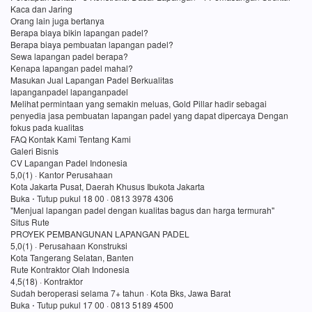
Kaca dan Jaring
Orang lain juga bertanya
Berapa biaya bikin lapangan padel?
Berapa biaya pembuatan lapangan padel?
Sewa lapangan padel berapa?
Kenapa lapangan padel mahal?
Masukan Jual Lapangan Padel Berkualitas
lapanganpadel lapanganpadel
Melihat permintaan yang semakin meluas, Gold Pillar hadir sebagai
penyedia jasa pembuatan lapangan padel yang dapat dipercaya Dengan
fokus pada kualitas
FAQ Kontak Kami Tentang Kami
Galeri Bisnis
CV Lapangan Padel Indonesia
5,0(1) · Kantor Perusahaan
Kota Jakarta Pusat, Daerah Khusus Ibukota Jakarta
Buka ⋅ Tutup pukul 18 00 · 0813 3978 4306
"Menjual lapangan padel dengan kualitas bagus dan harga termurah"
Situs Rute
PROYEK PEMBANGUNAN LAPANGAN PADEL
5,0(1) · Perusahaan Konstruksi
Kota Tangerang Selatan, Banten
Rute Kontraktor Olah Indonesia
4,5(18) · Kontraktor
Sudah beroperasi selama 7+ tahun · Kota Bks, Jawa Barat
Buka ⋅ Tutup pukul 17 00 · 0813 5189 4500