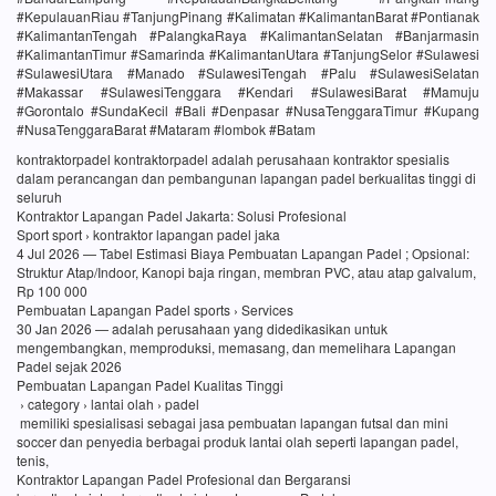
#KepulauanRiau #TanjungPinang #Kalimatan #KalimantanBarat #Pontianak
#KalimantanTengah #PalangkaRaya #KalimantanSelatan #Banjarmasin
#KalimantanTimur #Samarinda #KalimantanUtara #TanjungSelor #Sulawesi
#SulawesiUtara #Manado #SulawesiTengah #Palu #SulawesiSelatan
#Makassar #SulawesiTenggara #Kendari #SulawesiBarat #Mamuju
#Gorontalo #SundaKecil #Bali #Denpasar #NusaTenggaraTimur #Kupang
#NusaTenggaraBarat #Mataram #lombok #Batam
kontraktorpadel kontraktorpadel adalah perusahaan kontraktor spesialis
dalam perancangan dan pembangunan lapangan padel berkualitas tinggi di
seluruh
Kontraktor Lapangan Padel Jakarta: Solusi Profesional
Sport sport › kontraktor lapangan padel jaka
4 Jul 2026 — Tabel Estimasi Biaya Pembuatan Lapangan Padel ; Opsional:
Struktur Atap/Indoor, Kanopi baja ringan, membran PVC, atau atap galvalum,
Rp 100 000
Pembuatan Lapangan Padel sports › Services
30 Jan 2026 — adalah perusahaan yang didedikasikan untuk
mengembangkan, memproduksi, memasang, dan memelihara Lapangan
Padel sejak 2026
Pembuatan Lapangan Padel Kualitas Tinggi
› category › lantai olah › padel
memiliki spesialisasi sebagai jasa pembuatan lapangan futsal dan mini
soccer dan penyedia berbagai produk lantai olah seperti lapangan padel,
tenis,
Kontraktor Lapangan Padel Profesional dan Bergaransi