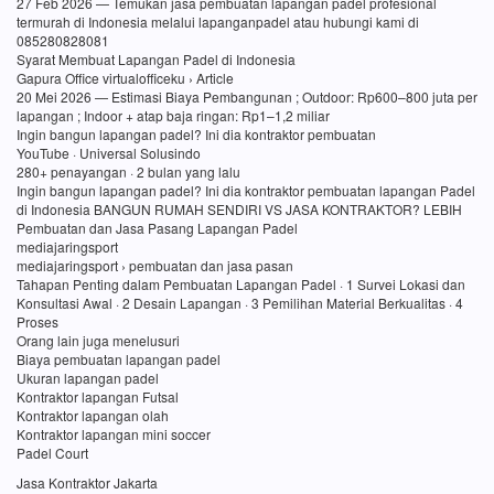
27 Feb 2026 — Temukan jasa pembuatan lapangan padel profesional
termurah di Indonesia melalui lapanganpadel atau hubungi kami di
085280828081
Syarat Membuat Lapangan Padel di Indonesia
Gapura Office virtualofficeku › Article
20 Mei 2026 — Estimasi Biaya Pembangunan ; Outdoor: Rp600–800 juta per
lapangan ; Indoor + atap baja ringan: Rp1–1,2 miliar
Ingin bangun lapangan padel? Ini dia kontraktor pembuatan
YouTube · Universal Solusindo
280+ penayangan · 2 bulan yang lalu
Ingin bangun lapangan padel? Ini dia kontraktor pembuatan lapangan Padel
di Indonesia BANGUN RUMAH SENDIRI VS JASA KONTRAKTOR? LEBIH
Pembuatan dan Jasa Pasang Lapangan Padel
mediajaringsport
mediajaringsport › pembuatan dan jasa pasan
Tahapan Penting dalam Pembuatan Lapangan Padel · 1 Survei Lokasi dan
Konsultasi Awal · 2 Desain Lapangan · 3 Pemilihan Material Berkualitas · 4
Proses
Orang lain juga menelusuri
Biaya pembuatan lapangan padel
Ukuran lapangan padel
Kontraktor lapangan Futsal
Kontraktor lapangan olah
Kontraktor lapangan mini soccer
Padel Court
Jasa Kontraktor Jakarta