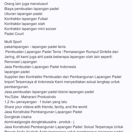
Orang lain juga menelusuri
Biaya pembuatan lapangan padel
Ukuran lapangan padel
Kontraktor lapangan Futsal
Kontraktor lapangan olah
Kontraktor lapangan mini soccer
Padel Court
Multi Sport
pakarlapangan › lapangan padel tenis
Pembuatan Lapangan Padel Tenis / Pemasangan Rumput Sintetis dan
Jaring, dll kami juga ahli pada beberapa lapangan olah lain seperti:
Renovasi Lapangan
Jasa Pembuatan Lapangan Padel Indonesia
lapangan padel
Supplier dan Kontraktor Pembuatan dan Pembangunan Lapangan Padel
Import Terpercaya di Indonesia Kami menyediakan solusi lengkap untuk
pembangunan,
Jasa pembuatan lapangan padel bisnis lapangan padel
YouTube · Maharani Produsindo
1,2 rb+ penayangan · 1 bulan yang lalu
Share your videos with friends, family, and the world
Jasa Konstruksi Pembangunan Lapangan Padel
Dongkrak Usaha
dominasigoogle dongkrakusaha › produk › j
Jasa Konstruksi Pembangunan Lapangan Padel: Solusi Terpercaya Untuk
Proyek Anda Apakah Anda berencana untuk membangun lapangan padel