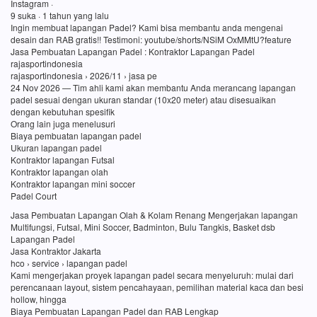
Instagram ·
9 suka · 1 tahun yang lalu
Ingin membuat lapangan Padel? Kami bisa membantu anda mengenai
desain dan RAB gratis!! Testimoni: youtube/shorts/NSiM OxMMtU?feature
Jasa Pembuatan Lapangan Padel : Kontraktor Lapangan Padel
rajasportindonesia
rajasportindonesia › 2026/11 › jasa pe
24 Nov 2026 — Tim ahli kami akan membantu Anda merancang lapangan
padel sesuai dengan ukuran standar (10x20 meter) atau disesuaikan
dengan kebutuhan spesifik
Orang lain juga menelusuri
Biaya pembuatan lapangan padel
Ukuran lapangan padel
Kontraktor lapangan Futsal
Kontraktor lapangan olah
Kontraktor lapangan mini soccer
Padel Court
Jasa Pembuatan Lapangan Olah & Kolam Renang Mengerjakan lapangan
Multifungsi, Futsal, Mini Soccer, Badminton, Bulu Tangkis, Basket dsb
Lapangan Padel
Jasa Kontraktor Jakarta
hco › service › lapangan padel
Kami mengerjakan proyek lapangan padel secara menyeluruh: mulai dari
perencanaan layout, sistem pencahayaan, pemilihan material kaca dan besi
hollow, hingga
Biaya Pembuatan Lapangan Padel dan RAB Lengkap