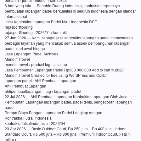
benahin › jurnal › interior › kontraktor
6 hari yang lalu — Benahin Ruang Indonesia, kontraktor terpercaya
pembuatan lapangan padel berkualitas di seluruh Indonesia dengan standar
internasional
Jasa Kontraktor Lapangan Padel No 1 Indonesia RSF
rajasportflooring
rajasportflooring › 2026/01 › kontrakt
27 Jan 2026 — Kami sebagai jasa kontraktor lapangan padel menawarkan
berbagai layanan yang mencakup semua aspek pembangunan lapangan
padel, dari awal hingga
Jasa Lapangan Padel Archives
Mandiri Trowel
mandiritrowel › product tag › jasa lap
Jasa Pembuatan Lapangan Padel Rp300 000 000 Add to cart © 2026
Mandiri Trowel Created for free using WordPress and Colibri
lapangan padel | Ahli Pembuat Lapangan –
Ahli Pembuat Lapangan
ahlipembuatlapangan › tag › lapangan padel
22 Jul 2026 — Ahli Pembuat Lapangan Kontraktor Lapangan Olah Jasa
Pembuatan Lapangan lapangan padel, padel tenis, pengecoran lapangan
padel
Berapa Biaya Bangun Lapangan Padel Lengkap dengan
Kontraktor Futsal Indonesia
kontraktorfutsalindonesia › 2026/04
23 Apr 2026 — Basic Outdoor Court, Rp 250 juta – Rp 400 juta ; Indoor
Standard Court, Rp 500 juta – Rp 800 juta ; Premium Indoor Court, > Rp 1
miliar (