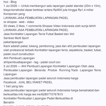
hco › Blog
1 Jul 2026 — Untuk membangun satu lapangan padel standar (20m x 10m),
biaya konstruksi dasar berkisar antara Rp900 juta hingga Rp1,4 miliar
Komponen yang
LAYANAN JASA PEMBUATAN LAPANGAN PADEL
sv shopee › web › video
33 views, 2 likes, 1 comments Shopee Video Indonesia oleh sunja tshirt:
LAYANAN JASA PEMBUATAN LAPANGAN PADEL
Jasa Kontraktor Lapangan Tenis Futsal Basket dan Voli
Santoso Multi Sport
pakarlapangan
Kami adalah pakar, tukang, pemborong, jasa dan ahli pembuatan lapangan
olah profesional terbaik Kontraktor lapangan tenis, sepakbola, basket, futsal,
padel court construction
Ahli Pembuat Lapangan
ahlipembuatlapangan › tag › padel court con
3 Jul 2026 — Ahli Pembuat Lapangan Kontraktor Lapangan Olah Jasa
Pembuatan Lapangan · Beranda · Produk · Running Track · Lapangan Tenis ·
Lapangan
Jasa pembuatan lapangan padel seluruh Indonesia harga
Facebook · JUAL BELI RAKET PADEL
1 hari yang lalu
Jasa pembuatan lapangan padel seluruh Indonesia harga bersahabat dan
berkualitas info harga wa me/6285770767815
Kontraktor Pembuatan Lapangan Padel Berkualitas di
Benahin