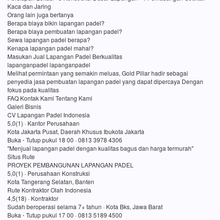
Kaca dan Jaring
Orang lain juga bertanya
Berapa biaya bikin lapangan padel?
Berapa biaya pembuatan lapangan padel?
Sewa lapangan padel berapa?
Kenapa lapangan padel mahal?
Masukan Jual Lapangan Padel Berkualitas
lapanganpadel lapanganpadel
Melihat permintaan yang semakin meluas, Gold Pillar hadir sebagai
penyedia jasa pembuatan lapangan padel yang dapat dipercaya Dengan
fokus pada kualitas
FAQ Kontak Kami Tentang Kami
Galeri Bisnis
CV Lapangan Padel Indonesia
5,0(1) · Kantor Perusahaan
Kota Jakarta Pusat, Daerah Khusus Ibukota Jakarta
Buka ⋅ Tutup pukul 18 00 · 0813 3978 4306
"Menjual lapangan padel dengan kualitas bagus dan harga termurah"
Situs Rute
PROYEK PEMBANGUNAN LAPANGAN PADEL
5,0(1) · Perusahaan Konstruksi
Kota Tangerang Selatan, Banten
Rute Kontraktor Olah Indonesia
4,5(18) · Kontraktor
Sudah beroperasi selama 7+ tahun · Kota Bks, Jawa Barat
Buka ⋅ Tutup pukul 17 00 · 0813 5189 4500