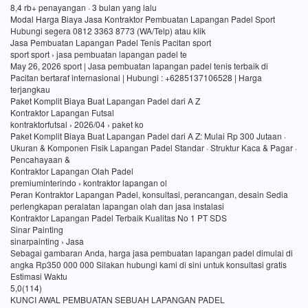
8,4 rb+ penayangan · 3 bulan yang lalu
Modal Harga Biaya Jasa Kontraktor Pembuatan Lapangan Padel Sport
Hubungi segera 0812 3363 8773 (WA/Telp) atau klik
Jasa Pembuatan Lapangan Padel Tenis Pacitan sport
sport sport › jasa pembuatan lapangan padel te
May 26, 2026 sport | Jasa pembuatan lapangan padel tenis terbaik di
Pacitan bertaraf internasional | Hubungi : +6285137106528 | Harga
terjangkau
Paket Komplit Biaya Buat Lapangan Padel dari A Z
Kontraktor Lapangan Futsal
kontraktorfutsal › 2026/04 › paket ko
Paket Komplit Biaya Buat Lapangan Padel dari A Z: Mulai Rp 300 Jutaan ·
Ukuran & Komponen Fisik Lapangan Padel Standar · Struktur Kaca & Pagar ·
Pencahayaan &
Kontraktor Lapangan Olah Padel
premiuminterindo › kontraktor lapangan ol
Peran Kontraktor Lapangan Padel, konsultasi, perancangan, desain Sedia
perlengkapan peralatan lapangan olah dan jasa instalasi
Kontraktor Lapangan Padel Terbaik Kualitas No 1 PT SDS
Sinar Painting
sinarpainting › Jasa
Sebagai gambaran Anda, harga jasa pembuatan lapangan padel dimulai di
angka Rp350 000 000 Silakan hubungi kami di sini untuk konsultasi gratis
Estimasi Waktu
5,0(114)
KUNCI AWAL PEMBUATAN SEBUAH LAPANGAN PADEL