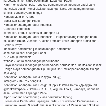
karpetbadminton karpetbadminton › Lapangan Padel
Kami menyediakan paket lengkap pembangunan lapangan padel yang
mencakup desain, konstruksi, pemasangan kaca, pemasangan rumput
sintetis, pencahayaan, hingga
Kenapa Memilih 77 Sport
Spesifikasi Lapangan Padel
Kontraktor Lapangan Padel Indonesia
Centroflor Indonesia
centroflor › produk › kontraktor lapangan pa
Kontraktor Lapangan Padel Indonesia · Harga terpasang lapangan padel
mulai dari Rp 300 Jutaan! · Kualitas premium untuk lapangan profesional ·
Gratis Survey*
Tidak ada: pembuatan ‎| Telusuri dengan: pembuatan
Jasa Kontraktor Lapangan Padel
ASA Group Indonesia
withasa › kontraktor lapangan padel indone
Biaya konstruksi lapangan padel bervariasi berdasarkan kualitas dan lokasi:
Range biaya pembangunan: Rp 300 juta Rp 1 miliar per lapangan Izin apa
saja yang
Kontraktor Lapangan Olah & Playground (@)
Instagram · 18,5 rb+ pengikut
Kontraktor Lapangan Olah Design, Supply, Install & Rental @playground ·
@kontraktorpadel · Graha QUALITEK, Wiguna II no 1, Surabaya, Indonesia
Jasa Pembuatan Lapangan Padel
Sport Flooring sportflooring › jasa pembuatan lapang
Proses Jasa Pembuatan Lapangan Padel · 1 Survey dan Perencanaan · 2
Persiapan Lokasi · 3 Konstruksi Dasar Lapangan · 4 Pemasangan Struktur