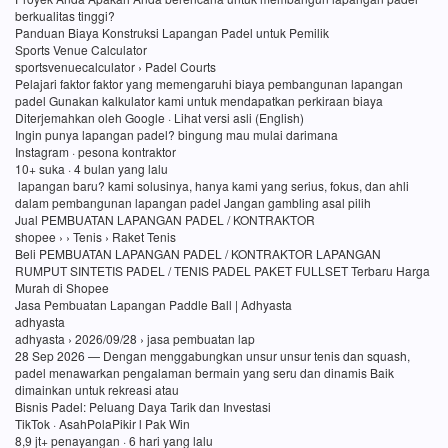
berkualitas tinggi?
Panduan Biaya Konstruksi Lapangan Padel untuk Pemilik
Sports Venue Calculator
sportsvenuecalculator › Padel Courts
Pelajari faktor faktor yang memengaruhi biaya pembangunan lapangan
padel Gunakan kalkulator kami untuk mendapatkan perkiraan biaya
Diterjemahkan oleh Google · Lihat versi asli (English)
Ingin punya lapangan padel? bingung mau mulai darimana
Instagram · pesona kontraktor
10+ suka · 4 bulan yang lalu
lapangan baru? kami solusinya, hanya kami yang serius, fokus, dan ahli
dalam pembangunan lapangan padel Jangan gambling asal pilih
Jual PEMBUATAN LAPANGAN PADEL / KONTRAKTOR
shopee › › Tenis › Raket Tenis
Beli PEMBUATAN LAPANGAN PADEL / KONTRAKTOR LAPANGAN
RUMPUT SINTETIS PADEL / TENIS PADEL PAKET FULLSET Terbaru Harga
Murah di Shopee
Jasa Pembuatan Lapangan Paddle Ball | Adhyasta
adhyasta
adhyasta › 2026/09/28 › jasa pembuatan lap
28 Sep 2026 — Dengan menggabungkan unsur unsur tenis dan squash,
padel menawarkan pengalaman bermain yang seru dan dinamis Baik
dimainkan untuk rekreasi atau
Bisnis Padel: Peluang Daya Tarik dan Investasi
TikTok · AsahPolaPikir l Pak Win
8,9 jt+ penayangan · 6 hari yang lalu