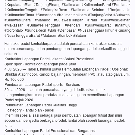
#KepulauanRiau #TanjungPinang #Kalimatan #KalimantanBarat #Pontianak
#KalimantanTengah #PalangkaRaya #KalimantanSelatan #Banjarmasin
#KalimantanTimur #Samarinda #KalimantanUtara #TanjungSelor #Sulawesi
#SulawesiUtara #Manado #SulawesiTengah #Palu #SulawesiSelatan
#Makassar #SulawesiTenggara #Kendari #SulawesiBarat #Mamuju
#Gorontalo #SundaKecil #Bali #Denpasar #NusaTenggaraTimur #Kupang
#NusaTenggaraBarat #Mataram #lombok #Batam
kontraktorpadel kontraktorpadel adalah perusahaan kontraktor spesialis
dalam perancangan dan pembangunan lapangan padel berkualitas tinggi di
seluruh
Kontraktor Lapangan Padel Jakarta: Solusi Profesional
Sport sport › kontraktor lapangan padel jaka
4 Jul 2026 — Tabel Estimasi Biaya Pembuatan Lapangan Padel ; Opsional:
Struktur Atap/Indoor, Kanopi baja ringan, membran PVC, atau atap galvalum,
Rp 100 000
Pembuatan Lapangan Padel sports › Services
30 Jan 2026 — adalah perusahaan yang didedikasikan untuk
mengembangkan, memproduksi, memasang, dan memelihara Lapangan
Padel sejak 2026
Pembuatan Lapangan Padel Kualitas Tinggi
› category › lantai olah › padel
memiliki spesialisasi sebagai jasa pembuatan lapangan futsal dan mini
soccer dan penyedia berbagai produk lantai olah seperti lapangan padel,
tenis,
Kontraktor Lapangan Padel Profesional dan Bergaransi