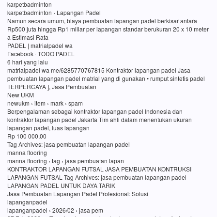
karpetbadminton
karpetbadminton › Lapangan Padel
Namun secara umum, biaya pembuatan lapangan padel berkisar antara
Rp500 juta hingga Rp1 miliar per lapangan standar berukuran 20 x 10 meter
a Estimasi Rata
PADEL | matrialpadel wa
Facebook · TODO PADEL
6 hari yang lalu
matrialpadel wa me/6285770767815 Kontraktor lapangan padel Jasa
pembuatan lapangan padel matrial yang di gunakan • rumput sintetis padel
TERPERCAYA ], Jasa Pembuatan
New UKM
newukm › item › mark › spam
Berpengalaman sebagai kontraktor lapangan padel Indonesia dan
kontraktor lapangan padel Jakarta Tim ahli dalam menentukan ukuran
lapangan padel, luas lapangan
Rp 100 000,00
Tag Archives: jasa pembuatan lapangan padel
manna flooring
manna flooring › tag › jasa pembuatan lapan
KONTRAKTOR LAPANGAN FUTSAL JASA PEMBUATAN KONTRUKSI
LAPANGAN FUTSAL Tag Archives: jasa pembuatan lapangan padel
LAPANGAN PADEL UNTUK DAYA TARIK
Jasa Pembuatan Lapangan Padel Profesional: Solusi
lapanganpadel
lapanganpadel › 2026/02 › jasa pem