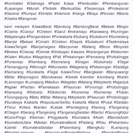
#Kontraktor #Olahraga #Padel #Jasa #Pembuatan #Pembangunan
#Lapangan #Murah #Terbaik #Berkualitas #Terpercaya #Profesional
#Garansi #Rumput #Sintetis #Interlock #Harga #Biaya #Rincian #Bisnis
#Usaha #Bangunan
kami melayani #JawaBarat #Bandung #BandungBarat #Bekasi #Bogor
#Ciamis #Cianjur #Cirebon #Garut #Indramayu #Karawang #Kuningan
#Majalengka #Pangandaran #Purwakarta #Subang #Sukabumi #Sumedang
#Banjar #Bekasi #Cimahi #Cirebon #Depok #Sukabumi #Tasikmalaya
#JawaTengah #Banjarnegara #Banyumas #Batang #Blora #Boyolali
#Brebes #Cilacap #Demak #Grobogan #Jepara #Karanganyar #Kebumen
#Klaten #Kudus #Magelang #Pati #Pekalongan #Pemalang #Purbalingga
#Purworejo #Rembang #Semarang #Sragen #Sukoharjo #Tegal
#Temanggung #Wonogiri #Wonosobo #Magelang #Pekalongan #Salatiga
#Semarang #Surakarta #Tegal #JawaTimur #Bangkalan #Banyuwangi
#Blitar #Bojonegoro #Bondowoso #Gresik #Jember #Jombang #Kediri
#Lamongan #Lumajang #Madiun #Magetan #Malang #Mojokerto #Nganjuk
#Ngawi #Pacitan #Pamekasan #Pasuruan #Ponorogo #Probolinggo
#Sampang #Sidoarjo #Situbondo #Sumenep #Sumenep #Tuban
#Tulungagung #Batu #Blitar #Malang #Mojokerto #Pasuruan #Probolinggo
#Surabaya #Jakarta #KepulauanSeribu #Jakarta #Barat #Pusat #Selatan
#Timur #Utara #banten #Lebak #Pandeglang #Serang #Tangerang
#Cilegon #Serang #Tangerang #TangerangSelatan #Bantul #GunungKidul
#KulonProgo #Sleman #Yogyakarta #Sumatera #Aceh #BandaAceh
#SumateraUtara #Medan #SumateraBarat #Padang #Riau #Pekanbaru
#Jambi #SumateraSelatan #Palembang #Bengkulu #Lampung
#BandarLampung #KepulauanBangkaBelitung #PangkalPinang