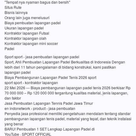
"Tempat nya nyaman bagus dan bersih"
Situs Rute
Bisnis lainnya
Orang lain juga menelusuri
Biaya pembuatan lapangan padel
Ukuran lapangan padel
Kontraktor lapangan Futsal
Kontraktor lapangan olah
Kontraktor lapangan mini soccer
Padel
Sport sport › jasa pembuatan lapangan padel
Sport, Ahli Pembuatan Lapangan Padel Berkualitas di Indonesia Dengan
lebih dari 11 tahun pengalaman di bidang konstruksi, kami pastikan
lapangan padel
Biaya Pembangunan Lapangan Padel Tenis 2026 sport
sport sport › kontraktor lapangan
22 Mei 2026 — Biaya pembangunan lapangan padel tenis 2026 berkisar Rp
70 000 000 – Rp 120 000 000 tergantung kualitas material, jenis lapangan,
dan faktor
Jasa Pembuatan Lapangan Tennis Padel Jawa Timur
en indonetwork › product › jasa pembuatan
Penyedia jasa profesional memiliki pengetahuan mendalam tentang standar
pembangunan lapangan tenis padel, material yang tepat, dan teknik instalasi
yang benar
BARU! Pembuatan 1 SET Lengkap Lapangan Padel di
YouTube · SPORT OFFICIAL