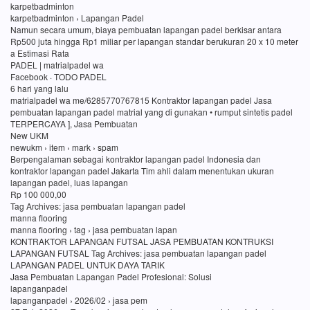
karpetbadminton
karpetbadminton › Lapangan Padel
Namun secara umum, biaya pembuatan lapangan padel berkisar antara
Rp500 juta hingga Rp1 miliar per lapangan standar berukuran 20 x 10 meter
a Estimasi Rata
PADEL | matrialpadel wa
Facebook · TODO PADEL
6 hari yang lalu
matrialpadel wa me/6285770767815 Kontraktor lapangan padel Jasa
pembuatan lapangan padel matrial yang di gunakan • rumput sintetis padel
TERPERCAYA ], Jasa Pembuatan
New UKM
newukm › item › mark › spam
Berpengalaman sebagai kontraktor lapangan padel Indonesia dan
kontraktor lapangan padel Jakarta Tim ahli dalam menentukan ukuran
lapangan padel, luas lapangan
Rp 100 000,00
Tag Archives: jasa pembuatan lapangan padel
manna flooring
manna flooring › tag › jasa pembuatan lapan
KONTRAKTOR LAPANGAN FUTSAL JASA PEMBUATAN KONTRUKSI
LAPANGAN FUTSAL Tag Archives: jasa pembuatan lapangan padel
LAPANGAN PADEL UNTUK DAYA TARIK
Jasa Pembuatan Lapangan Padel Profesional: Solusi
lapanganpadel
lapanganpadel › 2026/02 › jasa pem