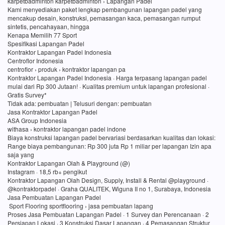
karpetbadminton karpetbadminton › Lapangan Padel
Kami menyediakan paket lengkap pembangunan lapangan padel yang
mencakup desain, konstruksi, pemasangan kaca, pemasangan rumput
sintetis, pencahayaan, hingga
Kenapa Memilih 77 Sport
Spesifikasi Lapangan Padel
Kontraktor Lapangan Padel Indonesia
Centroflor Indonesia
centroflor › produk › kontraktor lapangan pa
Kontraktor Lapangan Padel Indonesia · Harga terpasang lapangan padel
mulai dari Rp 300 Jutaan! · Kualitas premium untuk lapangan profesional ·
Gratis Survey*
Tidak ada: pembuatan ‎| Telusuri dengan: pembuatan
Jasa Kontraktor Lapangan Padel
ASA Group Indonesia
withasa › kontraktor lapangan padel indone
Biaya konstruksi lapangan padel bervariasi berdasarkan kualitas dan lokasi:
Range biaya pembangunan: Rp 300 juta Rp 1 miliar per lapangan Izin apa
saja yang
Kontraktor Lapangan Olah & Playground (@)
Instagram · 18,5 rb+ pengikut
Kontraktor Lapangan Olah Design, Supply, Install & Rental @playground ·
@kontraktorpadel · Graha QUALITEK, Wiguna II no 1, Surabaya, Indonesia
Jasa Pembuatan Lapangan Padel
Sport Flooring sportflooring › jasa pembuatan lapang
Proses Jasa Pembuatan Lapangan Padel · 1 Survey dan Perencanaan · 2
Persiapan Lokasi · 3 Konstruksi Dasar Lapangan · 4 Pemasangan Struktur