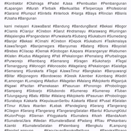
#Kontraktor #Olahraga #Padel #Jasa #Pembuatan #Pembangunan
#Lapangan #Murah #Terbaik #Berkualitas #Terpercaya #Profesional
#Garansi #Rumput #Sintetis #Interlock #Harga #Biaya #Rincian #Bisnis
#Usaha #Bangunan
kami melayani #JawaBarat #Bandung #BandungBarat #Bekasi #Bogor
#Ciamis #Cianjur #Cirebon #Garut #Indramayu #Karawang #Kuningan
#Majalengka #Pangandaran #Purwakarta #Subang #Sukabumi #Sumedang
#Banjar #Bekasi #Cimahi #Cirebon #Depok #Sukabumi #Tasikmalaya
#JawaTengah #Banjarnegara #Banyumas #Batang #Blora #Boyolali
#Brebes #Cilacap #Demak #Grobogan #Jepara #Karanganyar #Kebumen
#Klaten #Kudus #Magelang #Pati #Pekalongan #Pemalang #Purbalingga
#Purworejo #Rembang #Semarang #Sragen #Sukoharjo #Tegal
#Temanggung #Wonogiri #Wonosobo #Magelang #Pekalongan #Salatiga
#Semarang #Surakarta #Tegal #JawaTimur #Bangkalan #Banyuwangi
#Blitar #Bojonegoro #Bondowoso #Gresik #Jember #Jombang #Kediri
#Lamongan #Lumajang #Madiun #Magetan #Malang #Mojokerto #Nganjuk
#Ngawi #Pacitan #Pamekasan #Pasuruan #Ponorogo #Probolinggo
#Sampang #Sidoarjo #Situbondo #Sumenep #Sumenep #Tuban
#Tulungagung #Batu #Blitar #Malang #Mojokerto #Pasuruan #Probolinggo
#Surabaya #Jakarta #KepulauanSeribu #Jakarta #Barat #Pusat #Selatan
#Timur #Utara #banten #Lebak #Pandeglang #Serang #Tangerang
#Cilegon #Serang #Tangerang #TangerangSelatan #Bantul #GunungKidul
#KulonProgo #Sleman #Yogyakarta #Sumatera #Aceh #BandaAceh
#SumateraUtara #Medan #SumateraBarat #Padang #Riau #Pekanbaru
#Jambi #SumateraSelatan #Palembang #Bengkulu #Lampung
#BandarLampung #KepulauanBangkaBelitung #PangkalPinang