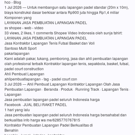
hco › Blog
1 Jul 2026 — Untuk membangun satu lapangan padel standar (20m x 10m),
biaya konstruksi dasar berkisar antara Rp900 juta hingga Rp1,4 miliar
Komponen yang
LAYANAN JASA PEMBUATAN LAPANGAN PADEL
sv shopee › web › video
33 views, 2 likes, 1 comments Shopee Video Indonesia oleh sunja tshirt:
LAYANAN JASA PEMBUATAN LAPANGAN PADEL
Jasa Kontraktor Lapangan Tenis Futsal Basket dan Voli
Santoso Multi Sport
pakarlapangan
Kami adalah pakar, tukang, pemborong, jasa dan ahli pembuatan lapangan
olah profesional terbaik Kontraktor lapangan tenis, sepakbola, basket, futsal,
padel court construction
Ahli Pembuat Lapangan
ahlipembuatlapangan › tag › padel court con
3 Jul 2026 — Ahli Pembuat Lapangan Kontraktor Lapangan Olah Jasa
Pembuatan Lapangan · Beranda · Produk · Running Track · Lapangan Tenis ·
Lapangan
Jasa pembuatan lapangan padel seluruh Indonesia harga
Facebook · JUAL BELI RAKET PADEL
1 hari yang lalu
Jasa pembuatan lapangan padel seluruh Indonesia harga bersahabat dan
berkualitas info harga wa me/6285770767815
Kontraktor Pembuatan Lapangan Padel Berkualitas di
Benahin