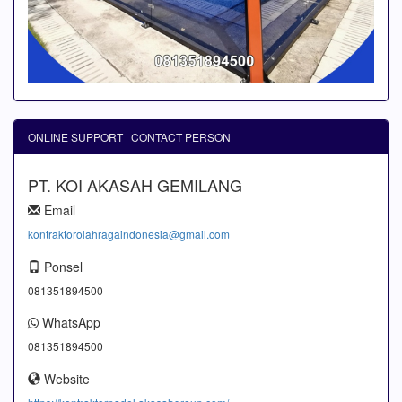
ONLINE SUPPORT | CONTACT PERSON
PT. KOI AKASAH GEMILANG
Email
kontraktorolahragaindonesia@gmail.com
Ponsel
081351894500
WhatsApp
081351894500
Website