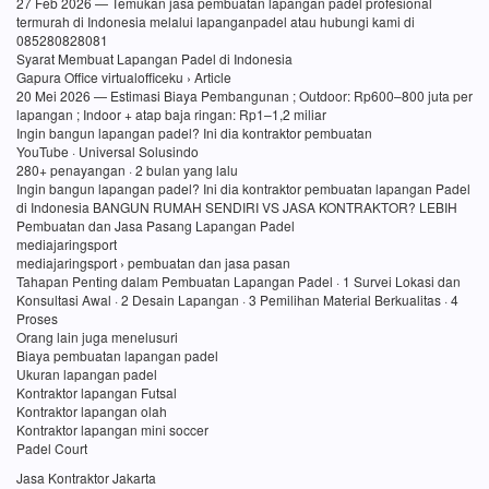
27 Feb 2026 — Temukan jasa pembuatan lapangan padel profesional
termurah di Indonesia melalui lapanganpadel atau hubungi kami di
085280828081
Syarat Membuat Lapangan Padel di Indonesia
Gapura Office virtualofficeku › Article
20 Mei 2026 — Estimasi Biaya Pembangunan ; Outdoor: Rp600–800 juta per
lapangan ; Indoor + atap baja ringan: Rp1–1,2 miliar
Ingin bangun lapangan padel? Ini dia kontraktor pembuatan
YouTube · Universal Solusindo
280+ penayangan · 2 bulan yang lalu
Ingin bangun lapangan padel? Ini dia kontraktor pembuatan lapangan Padel
di Indonesia BANGUN RUMAH SENDIRI VS JASA KONTRAKTOR? LEBIH
Pembuatan dan Jasa Pasang Lapangan Padel
mediajaringsport
mediajaringsport › pembuatan dan jasa pasan
Tahapan Penting dalam Pembuatan Lapangan Padel · 1 Survei Lokasi dan
Konsultasi Awal · 2 Desain Lapangan · 3 Pemilihan Material Berkualitas · 4
Proses
Orang lain juga menelusuri
Biaya pembuatan lapangan padel
Ukuran lapangan padel
Kontraktor lapangan Futsal
Kontraktor lapangan olah
Kontraktor lapangan mini soccer
Padel Court
Jasa Kontraktor Jakarta