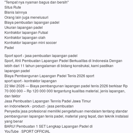
"Tempat nya nyaman bagus dan bersih"
Situs Rute
Bisnis lainnya
Orang lain juga menelusuri
Biaya pembuatan lapangan padel
Ukuran lapangan padel
Kontraktor lapangan Futsal
Kontraktor lapangan olah
Kontraktor lapangan mini soccer
Padel
Sport sport › jasa pembuatan lapangan padel
Sport, Ahli Pembuatan Lapangan Padel Berkualitas di Indonesia Dengan
lebih dari 11 tahun pengalaman di bidang konstruksi, kami pastikan
lapangan padel
Biaya Pembangunan Lapangan Padel Tenis 2026 sport
sport sport › kontraktor lapangan
22 Mei 2026 — Biaya pembangunan lapangan padel tenis 2026 berkisar Rp
70 000 000 – Rp 120 000 000 tergantung kualitas material, jenis lapangan,
dan faktor
Jasa Pembuatan Lapangan Tennis Padel Jawa Timur
en indonetwork › product › jasa pembuatan
Penyedia jasa profesional memiliki pengetahuan mendalam tentang standar
pembangunan lapangan tenis padel, material yang tepat, dan teknik instalasi
yang benar
BARU! Pembuatan 1 SET Lengkap Lapangan Padel di
YouTube · SPORT OFFICIAL