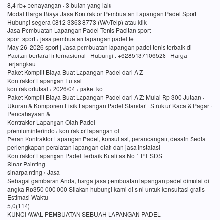
8,4 rb+ penayangan · 3 bulan yang lalu
Modal Harga Biaya Jasa Kontraktor Pembuatan Lapangan Padel Sport
Hubungi segera 0812 3363 8773 (WA/Telp) atau klik
Jasa Pembuatan Lapangan Padel Tenis Pacitan sport
sport sport › jasa pembuatan lapangan padel te
May 26, 2026 sport | Jasa pembuatan lapangan padel tenis terbaik di
Pacitan bertaraf internasional | Hubungi : +6285137106528 | Harga
terjangkau
Paket Komplit Biaya Buat Lapangan Padel dari A Z
Kontraktor Lapangan Futsal
kontraktorfutsal › 2026/04 › paket ko
Paket Komplit Biaya Buat Lapangan Padel dari A Z: Mulai Rp 300 Jutaan ·
Ukuran & Komponen Fisik Lapangan Padel Standar · Struktur Kaca & Pagar ·
Pencahayaan &
Kontraktor Lapangan Olah Padel
premiuminterindo › kontraktor lapangan ol
Peran Kontraktor Lapangan Padel, konsultasi, perancangan, desain Sedia
perlengkapan peralatan lapangan olah dan jasa instalasi
Kontraktor Lapangan Padel Terbaik Kualitas No 1 PT SDS
Sinar Painting
sinarpainting › Jasa
Sebagai gambaran Anda, harga jasa pembuatan lapangan padel dimulai di
angka Rp350 000 000 Silakan hubungi kami di sini untuk konsultasi gratis
Estimasi Waktu
5,0(114)
KUNCI AWAL PEMBUATAN SEBUAH LAPANGAN PADEL