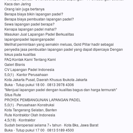
Kaca dan Jaring
Orang lain juga bertanya
Berapa biaya bikin lapangan padel?
Berapa biaya pembuatan lapangan padel?
Sewa lapangan padel berapa?
Kenapa lapangan padel mahal?
Masukan Jual Lapangan Padel Berkualitas
lapanganpadel lapanganpadel
Melihat permintaan yang semakin meluas, Gold Pillar hadir sebagai
penyedia jasa pembuatan lapangan padel yang dapat dipercaya Dengan
fokus pada kualitas
FAQ Kontak Kami Tentang Kami
Galeri Bisnis
CV Lapangan Padel Indonesia
5,0(1) · Kantor Perusahaan
Kota Jakarta Pusat, Daerah Khusus Ibukota Jakarta
Buka ⋅ Tutup pukul 18 00 · 0813 3978 4306
"Menjual lapangan padel dengan kualitas bagus dan harga termurah"
Situs Rute
PROYEK PEMBANGUNAN LAPANGAN PADEL
5,0(1) · Perusahaan Konstruksi
Kota Tangerang Selatan, Banten
Rute Kontraktor Olah Indonesia
4,5(18) · Kontraktor
Sudah beroperasi selama 7+ tahun · Kota Bks, Jawa Barat
Buka ⋅ Tutup pukul 17 00 · 0813 5189 4500