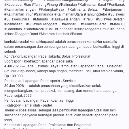
#KepulauanRiau #TanjungPinang #Kalimatan #KalimantanBarat #Pontianak
#KalimantanTengah #PalangkaRaya #KalimantanSelatan #Banjarmasin
#KalimantanTimur #Samarinda #KalimantanUtara #TanjungSelor #Sulawesi
#SulawesiUtara #Manado #SulawesiTengah #Palu #SulawesiSelatan
#Makassar #SulawesiTenggara #Kendari #SulawesiBarat #Mamuju
#Gorontalo #SundaKecil #Bali #Denpasar #NusaTenggaraTimur #Kupang
#NusaTenggaraBarat #Mataram #lombok #Batam
kontraktorpadel kontraktorpadel adalah perusahaan kontraktor spesialis
dalam perancangan dan pembangunan lapangan padel berkualitas tinggi di
seluruh
Kontraktor Lapangan Padel Jakarta: Solusi Profesional
Sport sport › kontraktor lapangan padel jaka
4 Jul 2026 — Tabel Estimasi Biaya Pembuatan Lapangan Padel ; Opsional:
Struktur Atap/Indoor, Kanopi baja ringan, membran PVC, atau atap galvalum,
Rp 100 000
Pembuatan Lapangan Padel sports › Services
30 Jan 2026 — adalah perusahaan yang didedikasikan untuk
mengembangkan, memproduksi, memasang, dan memelihara Lapangan
Padel sejak 2026
Pembuatan Lapangan Padel Kualitas Tinggi
› category › lantai olah › padel
memiliki spesialisasi sebagai jasa pembuatan lapangan futsal dan mini
soccer dan penyedia berbagai produk lantai olah seperti lapangan padel,
tenis,
Kontraktor Lapangan Padel Profesional dan Bergaransi