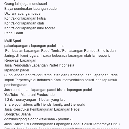
Orang lain juga menelusuri
Biaya pembuatan lapangan padel
Ukuran lapangan padel
Kontraktor lapangan Futsal
Kontraktor lapangan olah
Kontraktor lapangan mini soccer
Padel Court
Multi Sport
pakarlapangan › lapangan padel tenis
Pembuatan Lapangan Padel Tenis / Pemasangan Rumput Sintetis dan
Jaring, dll kami juga ahli pada beberapa lapangan olah lain seperti:
Renovasi Lapangan
Jasa Pembuatan Lapangan Padel Indonesia
lapangan padel
Supplier dan Kontraktor Pembuatan dan Pembangunan Lapangan Padel
Import Terpercaya di Indonesia Kami menyediakan solusi lengkap untuk
pembangunan,
Jasa pembuatan lapangan padel bisnis lapangan padel
YouTube · Maharani Produsindo
1,2 rb+ penayangan · 1 bulan yang lalu
Share your videos with friends, family, and the world
Jasa Konstruksi Pembangunan Lapangan Padel
Dongkrak Usaha
dominasigoogle dongkrakusaha › produk › j
Jasa Konstruksi Pembangunan Lapangan Padel: Solusi Terpercaya Untuk
Proyek Anda Apakah Anda berencana untuk membangun lapangan padel