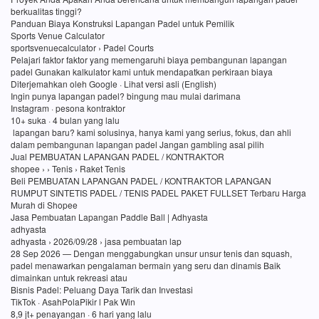
berkualitas tinggi?
Panduan Biaya Konstruksi Lapangan Padel untuk Pemilik
Sports Venue Calculator
sportsvenuecalculator › Padel Courts
Pelajari faktor faktor yang memengaruhi biaya pembangunan lapangan
padel Gunakan kalkulator kami untuk mendapatkan perkiraan biaya
Diterjemahkan oleh Google · Lihat versi asli (English)
Ingin punya lapangan padel? bingung mau mulai darimana
Instagram · pesona kontraktor
10+ suka · 4 bulan yang lalu
lapangan baru? kami solusinya, hanya kami yang serius, fokus, dan ahli
dalam pembangunan lapangan padel Jangan gambling asal pilih
Jual PEMBUATAN LAPANGAN PADEL / KONTRAKTOR
shopee › › Tenis › Raket Tenis
Beli PEMBUATAN LAPANGAN PADEL / KONTRAKTOR LAPANGAN
RUMPUT SINTETIS PADEL / TENIS PADEL PAKET FULLSET Terbaru Harga
Murah di Shopee
Jasa Pembuatan Lapangan Paddle Ball | Adhyasta
adhyasta
adhyasta › 2026/09/28 › jasa pembuatan lap
28 Sep 2026 — Dengan menggabungkan unsur unsur tenis dan squash,
padel menawarkan pengalaman bermain yang seru dan dinamis Baik
dimainkan untuk rekreasi atau
Bisnis Padel: Peluang Daya Tarik dan Investasi
TikTok · AsahPolaPikir l Pak Win
8,9 jt+ penayangan · 6 hari yang lalu