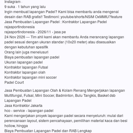
Instagram ·
9 suka · 1 tahun yang lalu
Ingin membuat lapangan Padel? Kami bisa membantu anda mengenai
desain dan RAB gratis!! Testimoni: youtube/shorts/NSiM OxMMtU?feature
Jasa Pembuatan Lapangan Padel : Kontraktor Lapangan Padel
rajasportindonesia
rajasportindonesia › 2026/11 › jasa pe
24 Nov 2026 — Tim ahli kami akan membantu Anda merancang lapangan
padel sesuai dengan ukuran standar (10x20 meter) atau disesuaikan
dengan kebutuhan spesifik
Orang lain juga menelusuri
Biaya pembuatan lapangan padel
Ukuran lapangan padel
Kontraktor lapangan Futsal
Kontraktor lapangan olah
Kontraktor lapangan mini soccer
Padel Court
Jasa Pembuatan Lapangan Olah & Kolam Renang Mengerjakan lapangan
Multifungsi, Futsal, Mini Soccer, Badminton, Bulu Tangkis, Basket dsb
Lapangan Padel
Jasa Kontraktor Jakarta
hco › service › lapangan padel
Kami mengerjakan proyek lapangan padel secara menyeluruh: mulai dari
perencanaan layout, sistem pencahayaan, pemilihan material kaca dan besi
hollow, hingga
Biaya Pembuatan Lapangan Padel dan RAB Lengkap