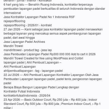
benahin › jurnal › interior › kontraktor
6 hari yang lalu — Benahin Ruang Indonesia, kontraktor terpercaya
pembuatan lapangan padel berkualitas di seluruh Indonesia dengan standar
internasional
Jasa Kontraktor Lapangan Padel No 1 Indonesia RSF
rajasportflooring
rajasportflooring › 2026/01 › kontrakt
27 Jan 2026 — Kami sebagai jasa kontraktor lapangan padel menawarkan
berbagai layanan yang mencakup semua aspek pembangunan lapangan
padel, dari awal hingga
Jasa Lapangan Padel Archives
Mandiri Trowel
mandiritrowel › product tag › jasa lap
Jasa Pembuatan Lapangan Padel Rp300 000 000 Add to cart © 2026
Mandiri Trowel Created for free using WordPress and Colibri
lapangan padel | Ahli Pembuat Lapangan –
Ahli Pembuat Lapangan
ahlipembuatlapangan › tag › lapangan padel
22 Jul 2026 — Ahli Pembuat Lapangan Kontraktor Lapangan Olah Jasa
Pembuatan Lapangan lapangan padel, padel tenis, pengecoran lapangan
padel
Berapa Biaya Bangun Lapangan Padel Lengkap dengan
Kontraktor Futsal Indonesia
kontraktorfutsalindonesia › 2026/04
23 Apr 2026 — Basic Outdoor Court, Rp 250 juta – Rp 400 juta ; Indoor
Standard Court, Rp 500 juta – Rp 800 juta ; Premium Indoor Court, > Rp 1
miliar (