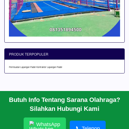
PRODUK TERPOPULER
Pembuatan Lapangan Padel
Kontraktor Lapangan Padel
Butuh Info Tentang Sarana Olahraga?
BERANDA
Silahkan Hubungi Kami
PROFIL
CARA PESAN
ARTIKEL
WhatsApp
HUBUNGI KAMI
📞
Telepon